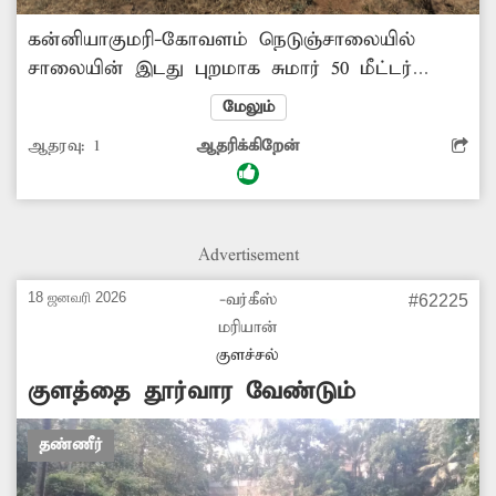
கன்னியாகுமரி-கோவளம் நெடுஞ்சாலையில்
சாலையின் இடது புறமாக சுமார் 50 மீட்டர்
தூரத்தில் உபயோகமில்லாத ஒரு மேல்நிலை
மேலும்
நீர்த்தேக்கத்தொட்டி உள்ளது. இந்த தொட்டியின்
ஆதரவு:
1
ஆதரிக்கிறேன்
நான்கு தூண்களும் மிகவும் சேதமடைந்த
பாதுகாப்பற்ற நிலையில் காணப்படுகிறது.
இதனால் மனிதர்கள் அதன் அருகில்
செல்லும்போது நீர்தேக்கதொட்டி இடிந்து
Advertisement
விழுந்து உயிரிழப்பு ஏற்படம் அபாயம் உள்ளது.
எனவே, அதிகாரிகள் அந்த நீர்தேக்க
18 ஜனவரி 2026
-வர்கீஸ்
#62225
தொட்டியை இடித்து அகற்றிட நடவடிக்கை
மரியான்
எடுக்க வேண்டும். -ராம்தாஸ், சந்தையடி.
குளச்சல்
குளத்தை தூர்வார வேண்டும்
தண்ணீர்