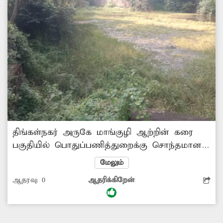
திங்கள்நகர் அருகே மாங்குழி ஆற்றின் கரை
பகுதியில் பொதுப்பணித்துறைக்கு சொந்தமான
ஏமான் குளம் உள்ளது. இந்த குளத்து
மேலும்
தண்ணீரை அப்பகுதியில் உள்ள மக்கள்
ஆதரவு:
0
ஆதரிக்கிறேன்
குளிப்பதற்கு பயன்படுத்தி வந்தனர். மேலும்,
குளத்தை சுற்றியுள்ள ஏராளமான
விளைநிலங்கள் பாசன வசதி பெற்று வந்தது.