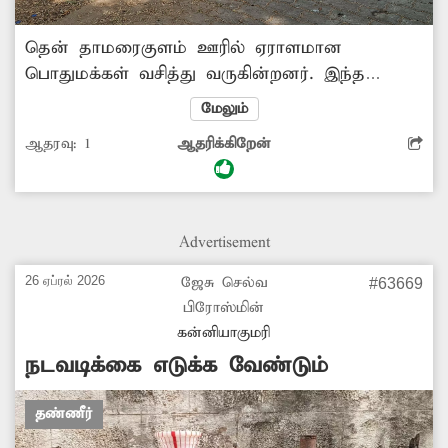
தென் தாமரைகுளம் ஊரில் ஏராளமான
பொதுமக்கள் வசித்து வருகின்றனர். இந்த
பகுதியில் பனிமய அன்னை ஆலய பின் புறம்
மேலும்
ஒரு சாலை செல்கிறது. இந்த சாலையோரம்
ஆதரவு:
1
ஆதரிக்கிறேன்
பொதுமக்கள் வசதிக்காக குடிநீர் குழாய்
அமைக்கப்பட்டுள்ளது. ஆனால் இந்த
சாலையானது மிகவும் உயரமாக
அமைக்கப்பட்டுள்ளதால் குழாயில் பொதுமக்கள்
Advertisement
குடம் வைத்து தண்ணீர் பிடிக்க முடியாத நிலை
ஏற்பட்டுள்ளது. இதனால் அப்பகுதி மக்கள்
26 ஏப்ரல் 2026
ஜேசு செல்வ
#63669
பெரும் அவதிக்குள்ளாகி வருகின்றனர். எனவே,
பிரோஸ்மின்
பொதுமக்கள் நலன்கருதி குடிநீர் குழாய்யை
கன்னியாகுமரி
குடம் வைக்கும் அளவிற்கு சற்று உயரமாக
நடவடிக்கை எடுக்க வேண்டும்
அமைக்க சம்பந்தப்பட்ட...
தண்ணீர்