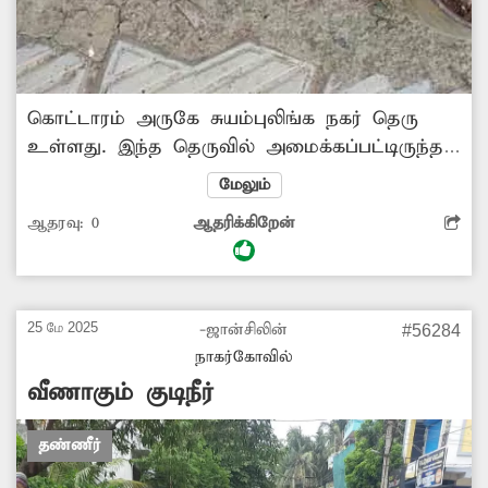
கொட்டாரம் அருகே சுயம்புலிங்க நகர் தெரு
உள்ளது. இந்த தெருவில் அமைக்கப்பட்டிருந்த
குடிநீர் குழாய் மூலம் அப்பகுதி மக்கள்
மேலும்
பயன்பெற்று வந்தனர். இந்த தெருவில் சாலை
ஆதரவு:
0
ஆதரிக்கிறேன்
அமைக்கும் பணியின் போது குடிநீர் குழாயுடன்
சேர்த்து மூடி விட்டனர். இதனால் அப்பகுதி
மக்கள் பெரும் சிரமத்துக்குள்ளாகி வருகின்றனர்.
எனவே, பொதுமக்கள் நலன்கருதி மூடப்பட்டுள்ள
25 மே 2025
-ஜான்சிலின்
#56284
குழாயை சீரமைத்து மக்கள் பயன்பாட்டுக்கு
நாகர்கோவில்
கொண்டுவர அதிகாரிகள் நடவடிக்கை எடுக்க
வீணாகும் குடிநீர்
வேண்டும்.
தண்ணீர்