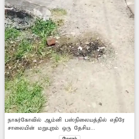
நாகர்கோவில் ஆம்னி பஸ்நிலையத்தில் எதிரே
சாலையின் மறுபுறம் ஒரு தேசிய
மயமாக்கப்பட்ட வங்கி உள்ளது. இந்த
மேலும்