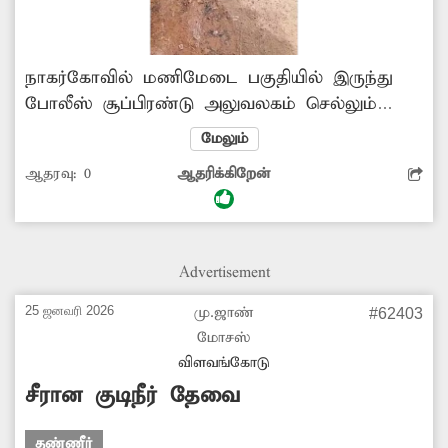
நாகர்கோவில் மணிமேடை பகுதியில் இருந்து
போலீஸ் சூப்பிரண்டு அலுவலகம் செல்லும்
சாலை உள்ளது. இந்த சாலையில் ஏராளமான
மேலும்
வணிக நிறுவனங்கள், மருந்து கடைகள்
ஆதரவு:
0
ஆதரிக்கிறேன்
உள்ளன. இந்த சாலையின் இடது புறத்தில்
பதிக்கப்பட்டுள்ள குழாயில் உடைப்பு ஏற்பட்டு
குடிநீர் சாலையில் வீணாக பாய்கிறது. இதனால்
இருசக்கர வாகன ஓட்டிகள், பாதசாரிகள் பெரும்
Advertisement
சிரமத்துக்குள்ளாகி வருகின்றனர். மேலும்,
இருசக்கர வாகன ஓட்டிகள் வாகனங்களை
25 ஜனவரி 2026
மு.ஜாண்
#62403
சாலையோரத்தில் நிறுத்த முடியாமல்
மோசஸ்
அவதிக்குள்ளாகி உள்ளனர். எனவே, குழாய்
விளவங்கோடு
உடைப்பை சீரமைத்து குடிநீர் வீணாவதை
சீரான குடிநீர் தேவை
தடுக்க அதிகாரிகள்...
தண்ணீர்