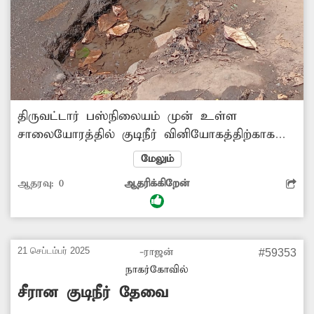
திருவட்டார் பஸ்நிலையம் முன் உள்ள
சாலையோரத்தில் குடிநீர் வினியோகத்திற்காக
ராட்சத குழாய்கள் பதிக்கப்பட்டுள்ளது. இந்த
மேலும்
குழாயில் உடைப்பு ஏற்பட்டு குடிநீர்
ஆதரவு:
0
ஆதரிக்கிறேன்
சாலையோரத்தில் பாய்கிறது. இதனால் அந்த
வழியாக செல்லும் வாகன ஓட்டிகள், பாதசாரிகள்
பெரும் சிரமத்துக்குள்ளாகி வருகின்றனர்.
எனவே, குழாய் உடைப்பை சீரமைத்து குடிநீர்
21 செப்டம்பர் 2025
-ராஜன்
#59353
வீணாவதை தடுக்க அதிகாரிகள் நடவடிக்கை
நாகர்கோவில்
எடுக்க வேண்டும்.
சீரான குடிநீர் தேவை