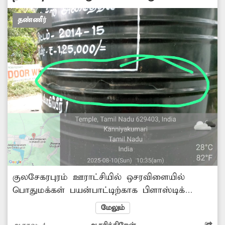
எடுக்க வேண்டும். -சிவராம், பரம்பை.
தண்ணீர்
குலசேகரபுரம் ஊராட்சியில் ஒசரவிளையில்
பொதுமக்கள் பயன்பாட்டிற்காக பிளாஸ்டிக்
குடிநீர் தொட்டி அமைக்கப்பட்டுள்ளது. இந்த
மேலும்
தொட்டியை அப்பகுதி மக்கள் மற்றும் அந்த