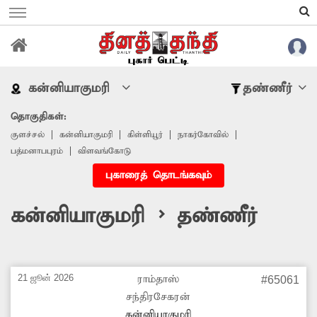
கன்னியாகுமரி
தண்ணீர்
தொகுதிகள்:
குளச்சல்
கன்னியாகுமரி
கிள்ளியூர்
நாகர்கோவில்
பத்மனாபபுரம்
விளவங்கோடு
புகாரைத் தொடங்கவும்
கன்னியாகுமரி > தண்ணீர்
21 ஜூன் 2026
ராம்தாஸ்
#65061
சந்திரசேகரன்
கன்னியாகுமரி