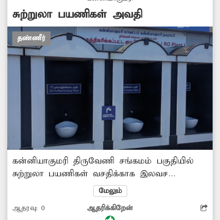
சுற்றுலா பயணிகள் அவதி
தண்ணீர்
கன்னியாகுமரி திருவேணி சங்கமம் பகுதியில்
சுற்றுலா பயணிகள் வசதிக்காக இலவச
சுத்திகரிக்கப்பட்ட குடிதண்ணீர் குழாய்கள்
மேலும்
அமைக்கப்பட்டுள்ளது. ஆனால் அவற்றில்
ஆதரவு:
0
ஆதரிக்கிறேன்
தண்ணீர் வருவதில்லை. மேலும் இலவச