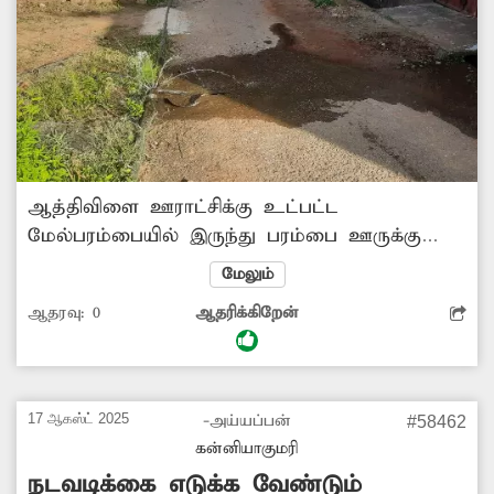
ஆத்திவிளை ஊராட்சிக்கு உட்பட்ட
மேல்பரம்பையில் இருந்து பரம்பை ஊருக்கு
செல்லும் கான்கிரீட் சாலையோரத்தில் குடிநீர்
மேலும்
குழாய் பதிக்கப்பட்டுள்ளது. இந்த குழாயில்
ஆதரவு:
0
ஆதரிக்கிறேன்
அடிக்கடி உடைப்பு குடிநீர் வீணாகி சாலையில்
பாய்கிறது. இதனால் அந்த வழியாக செல்லும்
பாதசாரிகள், வாகன ஓட்டிகள் பெரும்
சிரமத்துக்குள்ளாகி வருகின்றனர். எனவே,
17 ஆகஸ்ட் 2025
-அய்யப்பன்
#58462
குழாய் உடைப்பை சரிசெய்து குடிநீர்
கன்னியாகுமரி
வீணாவதை தடுக்க அதிகாரிகள் நடவடிக்கை
நடவடிக்கை எடுக்க வேண்டும்