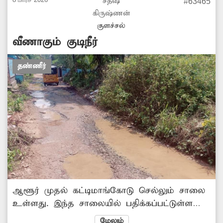
வருகின்றனர். எனவே, பொதுமக்கள் நலன்கருதி
சதீஷ்
#63465
அதனை சீரமைக்க அதிகாரிகள் நடவடிக்கை
கிருஷ்ணன்
எடுக்க வேண்டும். -ஜேசு செல்வ பிரோஸ்மின்,
குளச்சல்
கன்னியாகுமரி.
வீணாகும் குடிநீர்
தண்ணீர்
ஆளூர் முதல் கட்டிமாங்கோடு செல்லும் சாலை
உள்ளது. இந்த சாலையில் பதிக்கப்பட்டுள்ள
குழாய் சேதமடைந்து குடிநீர் வீணாக பாய்கிறது.
மேலும்