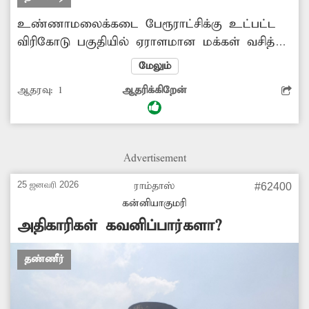
உண்ணாமலைக்கடை பேரூராட்சிக்கு உட்பட்ட
விரிகோடு பகுதியில் ஏராளமான மக்கள் வசித்து
வருகின்றனர். ஆனால் இந்த பகுதியில் சீரான
மேலும்
முறையில் குடிநீர் வினியோகம்
ஆதரவு:
1
ஆதரிக்கிறேன்
செய்யப்படுவதில்லை. மேலும், குடிநீர்
வினியோகம் செய்யும்போது மிகவும் குறைவான
நேரம் மட்டுமே வருகிறது. இதனால் அப்பகுதி
மக்கள் பெரும் அவதிக்குள்ளாவதுடன், குடிநீரை
Advertisement
விலை கொடுத்து வாங்கும் நிலைக்கு
தள்ளப்பட்டுள்ளனர். எனவே, அந்த பகுதிக்கு
25 ஜனவரி 2026
ராம்தாஸ்
#62400
சீரான முறையில் குடிநீர் வினியோகம் செய்ய
கன்னியாகுமரி
அதிகாரிகள் நடவடிக்கை எடுக்க வேண்டும்.
அதிகாரிகள் கவனிப்பார்களா?
-ஜாண்மோசஸ்,விரிகோடு.
தண்ணீர்