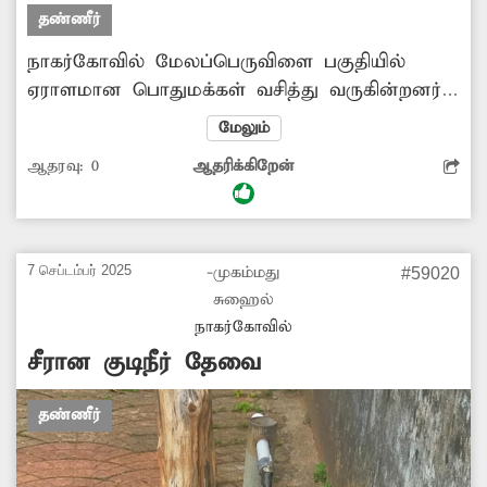
தண்ணீர்
நாகர்கோவில் மேலப்பெருவிளை பகுதியில்
ஏராளமான பொதுமக்கள் வசித்து வருகின்றனர்.
இந்த பகுதியில் குடிநீர் சீரான முறையில்
மேலும்
வினியோகம் செய்யப்படுவதில்லை. இதனால்
ஆதரவு:
0
ஆதரிக்கிறேன்
அந்த பகுதியில் வசிக்கும் பொதுமக்கள் பெரும்
சிரமத்துக்குள்ளாகி வருகின்றனர். எனவே,
பொதுமக்கள் நலன்கருதி சீரான முறையில்
குடிநீர் வினியோகம் செய்ய அதிகாரிகள்
7 செப்டம்பர் 2025
-முகம்மது
#59020
நடவடிக்கை எடுக்க வேண்டும்.
சுஹைல்
நாகர்கோவில்
சீரான குடிநீர் தேவை
தண்ணீர்