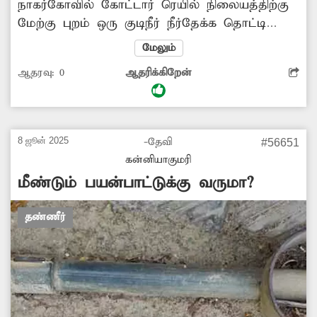
நாகர்கோவில் கோட்டார் ரெயில் நிலையத்திற்கு
மேற்கு புறம் ஒரு குடிநீர் நீர்தேக்க தொட்டி
அமைந்துள்ளது. இந்த தொட்டியில் இருந்து
மேலும்
குடிநீர் வெளியேறி அருகில் உள்ள கழிவுநீர்
ஆதரவு:
0
ஆதரிக்கிறேன்
ஓடையில் கலக்கிறது. எனவே, சம்பந்தப்பட்ட
அதிகாரிகள் நடவடிக்கை எடுத்து வீணாக
ஓடையில் கலக்கும் குடிநீரை தடுக்க நடவடிக்கை
எடுக்க வேண்டும். -சூர்யா, புதூர்.
8 ஜூன் 2025
-தேவி
#56651
கன்னியாகுமரி
மீண்டும் பயன்பாட்டுக்கு வருமா?
தண்ணீர்