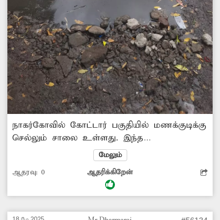
நாகர்கோவில் கோட்டார் பகுதியில் மணக்குடிக்கு
செல்லும் சாலை உள்ளது. இந்த
சாலையோரத்தில் பதிக்கப்பட்டுள்ள குடிநீர்
மேலும்
குழாயில் உடைப்பு ஏற்பட்டு தண்ணீர்
ஆதரவு:
0
ஆதரிக்கிறேன்
சாலையில் வீணாக பாய்கிறது. மேலும் அந்த
பகுதியில் தண்ணீருக்கு தேங்கி கிடக்கிறது.
இதனால், பாதசாரிகள் பெரும் அவதிக்குள்ளாகி
வருகின்றனர். எனவே குழாயில் ஏற்பட்டுள்ள
18 மே 2025