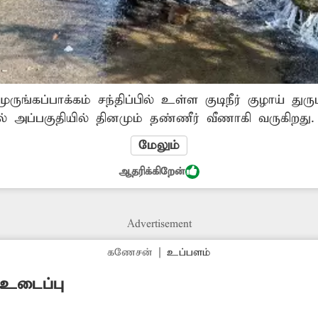
்பாக்கம் சந்திப்பில் உள்ள குடிநீர் குழாய் துருப்பிடித்து
வீணாகி வருகிறது. அதன் மீது அப்பகுதி
ை வைத்துள்ளனர். இதனை சரிசெய்ய அதிகாரிகள் நடவ
மேலும்
ஆதரிக்கிறேன்
Advertisement
கணேசன்
|
உப்பளம்
 உடைப்பு