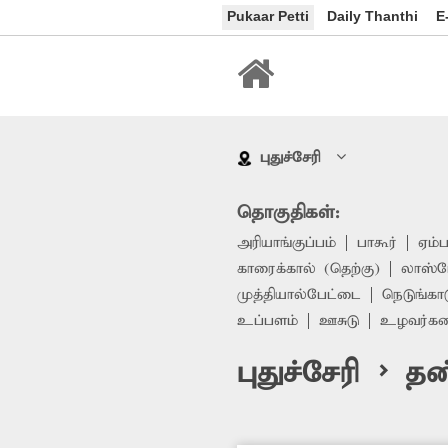
Pukaar Petti
Daily Thanthi
E
புதுச்சேரி
தொகுதிகள்:
அரியாங்குப்பம்
பாகூர்
ஏம்
காரைக்கால் (தெற்கு)
லாஸ்ப
முத்தியால்பேட்டை
நெடுங்கா
உப்பளம்
ஊசுடு
உழவர்க
புதுச்சேரி > த