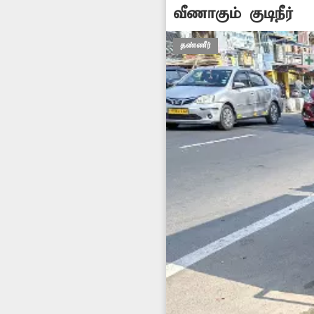
வீணாகும் குடிநீர்
தண்ணீர்