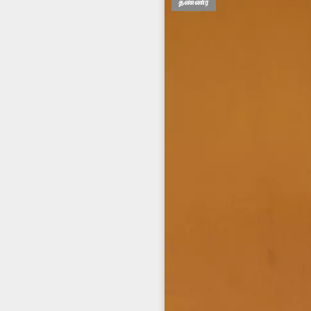
தண்ணீர்