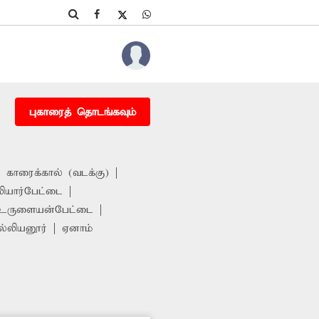
புகாரைத் தொடங்கவும்
காரைக்கால் (வடக்கு)
ியார்பேட்டை
உருளையன்பேட்டை
ல்லியனூர்
ஏனாம்