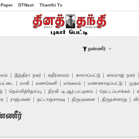
-Paper
DTNext
Thanthi Tv
தண்ணீர்
பலம்
இந்திரா நகர்
கதிர்காமம்
காலாப்பட்டு
காமராஜ் நகர்
ேட்டை
மாகி
மணவெளி
மங்கலம்
மண்ணாடிப்பட்டு
முதல
டு
நெல்லித்தோப்பு
நிரவி டி.ஆர்.பட்டினம்
நெட்டப்பாக்கம்
ரை
ராஜ்பவன்
தட்டாஞ்சாவடி
திருபுவனை
திருநள்ளாறு
வி
ண்ணீர்