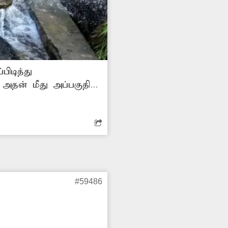
டிக்கை எடுக்க
#59486