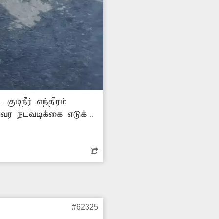
ுடிநீர் எந்திரம்
வர நடவடிக்கை எடுக்க
#62325