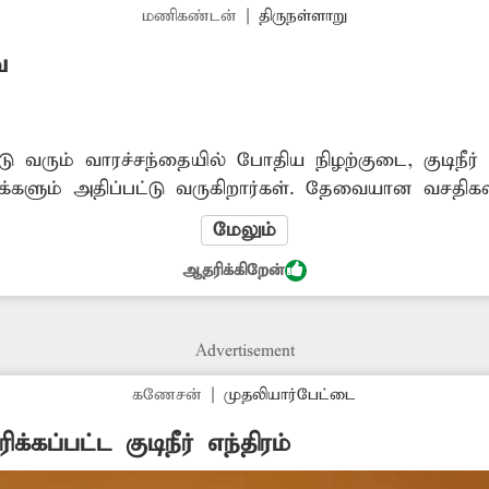
மணிகண்டன்
|
திருநள்ளாறு
ை
யில் போதிய நிழற்குடை, குடிநீர் வசதி இல்லாமல்
க்களும் அதிப்பட்டு வருகிறார்கள். தேவையான வசதிகள
ுக்குமா?
மேலும்
ஆதரிக்கிறேன்
Advertisement
கணேசன்
|
முதலியார்பேட்டை
க்கப்பட்ட குடிநீர் எந்திரம்