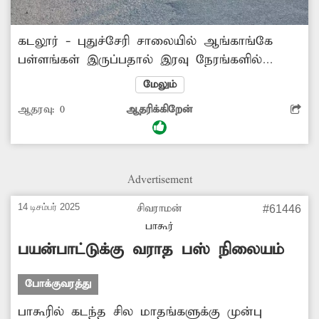
கடலூர் - புதுச்சேரி சாலையில் ஆங்காங்கே
பள்ளங்கள் இருப்பதால் இரவு நேரங்களில்
செல்லும் வாகன ஓட்டிகள் விபத்தில்
மேலும்
சிக்குகின்றனர். சேதமடைந்த சாலையை
ஆதரவு:
0
ஆதரிக்கிறேன்
சீரமைக்க வேண்டும்.
Advertisement
14 டிசம்பர் 2025
சிவராமன்
#61446
பாகூர்
பயன்பாட்டுக்கு வராத பஸ் நிலையம்
போக்குவரத்து
பாகூரில் கடந்த சில மாதங்களுக்கு முன்பு