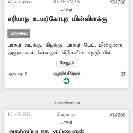
23 மார்ச் 2025
SIVARAMAN
#54786
பாகூர்
எரியாத உயர்கோபுர மின்விளக்கு
மற்றவை
பாகூர் வடக்கு, கிழக்கு, பாகூர் பேட், மின்துறை
அலுவலகம் செல்லும் வீதிகளின் சந்திப்பில்
உயர்கோபுர மின் விளக்கு
மேலும்
அமைக்கப்பட்டுள்ளது. இந்த விளக்கு
ஆதரவு:
0
ஆதரிக்கிறேன்
பழுதானதால் கடந்த சில நாட்களாக
எரிவதில்லை. இரவு நேரங்களில் அந்த பகுதி
இருள் சூழ்ந்து காணப்படுவதால் பொதுமக்கள்
அச்சம் அடைந்துள்ளனர். பழுதான உயர்கோபுர
Advertisement
மின்விளக்கை சரிசெய்து ஒளிர வைக்க
வேண்டும்.
16 மார்ச் 2025
சிவராமன்
#54608
பாகூர்
அகற்றப்படாத குப்பைகள்