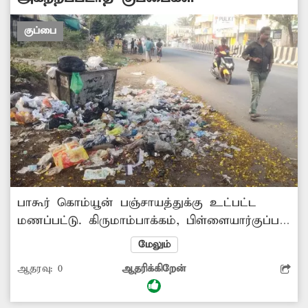
குப்பை
பாகூர் கொம்யூன் பஞ்சாயத்துக்கு உட்பட்ட
மணப்பட்டு. கிருமாம்பாக்கம், பிள்ளையார்குப்பம்
கிராம பஞ்சாயத்துகளில் பல இடங்களில்
மேலும்
குப்பைகள் அகற்றப்படாமல் உள்ளது. இதனால்
ஆதரவு:
0
ஆதரிக்கிறேன்
குப்பகைள் குவிந்து சுகாதார சீர்கேடு
ஏற்படும்நிலை உள்ளது. குப்பைகளை