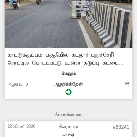
காட்டுக்குப்பம் பகுதியில் கடலூர்-புதுச்சேரிி
ரோட்டில் போடப்பட்டு உள்ள தடுப்பு கட்டை
விபத்து ஏற்படும் வகையில் இருந்து வருகிறது.
மேலும்
அதனை சரிசெய்ய வேண்டும்.
ஆதரவு:
0
ஆதரிக்கிறேன்
Advertisement
22 பிப்ரவரி 2026
சிவராமன்
#63241
பாகூர்