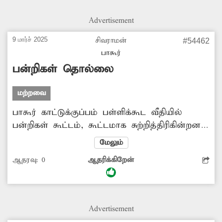
உடனுக்குடன் அகற்ற நடவடிக்கை
எடுக்கப்படுமா?
Advertisement
9 மார்ச் 2025
சிவராமன்
#54462
பாகூர்
பன்றிகள் தொல்லை
மற்றவை
பாகூர் காட்டுக்குப்பம் பள்ளிக்கூட வீதியில்
பன்றிகள் கூட்டம், கூட்டமாக சுற்றித்திரிகின்றன.
இதனால் சுகாதாரக்கேடு ஏற்படுவது மட்டுமின்றி
மேலும்
பொதுமக்களுக்கு நோய் ஏற்படும் அபாயமும்
ஆதரவு:
0
ஆதரிக்கிறேன்
உள்ளது. பன்றி தொல்லையை கட்டுப்படுத்த
நடவடிக்கை தேவை.
Advertisement