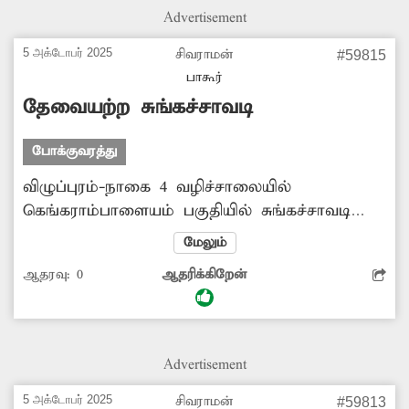
Advertisement
5 அக்டோபர் 2025
சிவராமன்
#59815
பாகூர்
தேவையற்ற சுங்கச்சாவடி
போக்குவரத்து
விழுப்புரம்-நாகை 4 வழிச்சாலையில்
கெங்கராம்பாளையம் பகுதியில் சுங்கச்சாவடி
இருந்து வரும் நிலையில் குறைந்த தூரத்தில்
மேலும்
சேலியமேடு பகுதியில் சுங்கசாவடி
ஆதரவு:
0
ஆதரிக்கிறேன்
அமைக்கப்பட்டு வருவதை புதுச்சேரி அரசு
தடுக்க வேண்டும்.
Advertisement
5 அக்டோபர் 2025
சிவராமன்
#59813