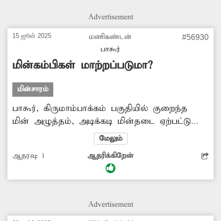
Advertisement
15 ஜூன் 2025
மணிகண்டன்
#56930
பாகூர்
மின்கம்பிகள் மாற்றப்படுமா?
மின்சாரம்
பாகூர், கிருமாம்பாக்கம் பகுதியில் குறைந்த
மின் அழுத்தம், அடிக்கடி மின்தடை ஏற்பட்டு
வருகிறது. இதை தடுக்க பல ஆண்டுகளாக
மேலும்
இருந்து வரும் மின் கம்பி மற்றும் உதரி
ஆதரவு:
1
ஆதரிக்கிறேன்
பாகங்களை மாற்றி அமைக்க வேண்டும்.
Advertisement