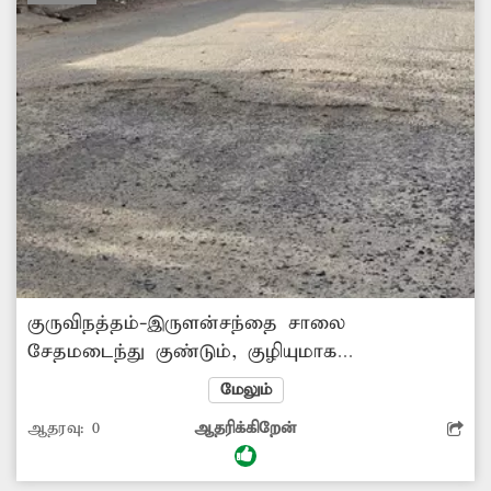
குருவிநத்தம்-இருளன்சந்தை சாலை
சேதமடைந்து குண்டும், குழியுமாக
காட்சியளிக்கிறது. கற்கள் பெயர்ந்து சாலைகளில்
மேலும்
பரவி கிடப்பதால் வாகன ஓட்டிகள் அவதி
ஆதரவு:
0
ஆதரிக்கிறேன்
அடைந்து வருகின்றனர். சேதமடைந்த
சாலையை சீரமைக்க நடவடிக்கை எடுக்க