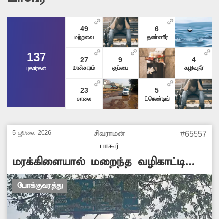
49
6
மற்றவை
தண்ணீர்
137
27
9
4
மின்சாரம்
குப்பை
கழிவுநீர்
புகார்கள்
23
5
சாலை
ட்ரெண்டிங்
5 ஜூலை 2026
சிவராமன்
#65557
பாகூர்
மரக்கிளையால் மறைந்த வழிகாட்டி
பலகை
போக்குவரத்து