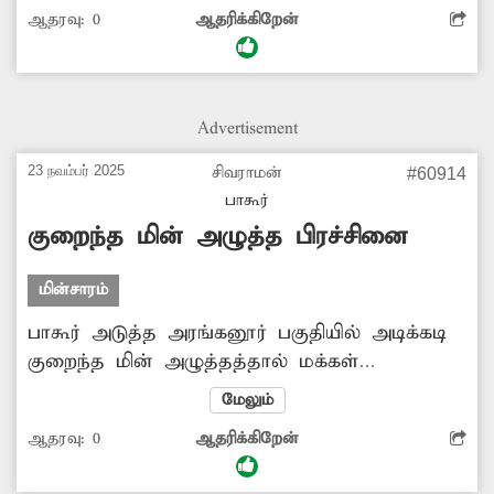
ஆதரவு:
0
ஆதரிக்கிறேன்
உள்ளது. சாலையில் பரவி கிடக்கும் மணலை
அப்புறப்படுத்த வேண்டும்.
Advertisement
23 நவம்பர் 2025
சிவராமன்
#60914
பாகூர்
குறைந்த மின் அழுத்த பிரச்சினை
மின்சாரம்
பாகூர் அடுத்த அரங்கனூர் பகுதியில் அடிக்கடி
குறைந்த மின் அழுத்தத்தால் மக்கள்
அவதிப்படுகின்றனர். மின் சாதனங்களும்
மேலும்
பழுதாகிறது. இந்த மின் பிரச்சினைக்கு துறை
ஆதரவு:
0
ஆதரிக்கிறேன்
அதிகாரிகள் உடனடியாக நடவடிக்கை எடுக்க
வேண்டும்.