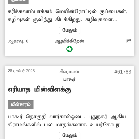
கரிக்கலாம்பாக்கம் மெயின்ரோட்டில் குப்பைகள்,
கழிவுகள் குவிந்து கிடக்கிறது. கழிவுகளை
தின்பதற்காக நாய்கள், பன்றிகள்
மேலும்
சுற்றித்திரிவதால் சுகாதார சீர்கேடு ஏற்பட்டுள்ளது.
ஆதரவு:
0
ஆதரிக்கிறேன்
சாலையோரத்தில் குப்பைகள், கழிவுகள்
கொட்டுவோர் மீது நடவடிக்கை எடுக்க
வேண்டும்.
28 டிசம்பர் 2025
சிவராமன்
#61783
பாகூர்
எரியாத மின்விளக்கு
மின்சாரம்
பாகூர் தொகுதி வார்கால்ஓடை, புதுநகர் ஆகிய
கிராமங்களில் பல மாதங்களாக உயர்கோபுர
மின்விளக்கு எரியாமல் உள்ளது. இதனை
மேலும்