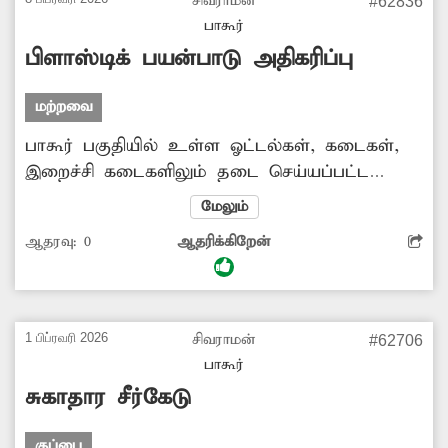
சிவராமன்
#62836
பாகூர்
பிளாஸ்டிக் பயன்பாடு அதிகரிப்பு
மற்றவை
பாகூர் பகுதியில் உள்ள ஓட்டல்கள், கடைகள்,
இறைச்சி கடைகளிலும் தடை செய்யப்பட்ட
பிளாஸ்டிக் பைகள் பயன்படுத்தப்படுகிறது.
மேலும்
இதனால் சுற்றுச்சூழலுக்கு பாதிப்பு ஏற்படும்.
ஆதரவு:
0
ஆதரிக்கிறேன்
பிளாஸ்டிக் பயன்பாட்டை குறைக்க அதிகாரிகள்
நடவடிக்கை எடுப்பார்களா?
1 பிப்ரவரி 2026
சிவராமன்
#62706
பாகூர்
சுகாதார சீர்கேடு
குப்பை