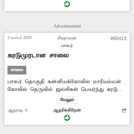
இல்லாமல் வாகனங்கள் செல்ல அதிகாரிகள்
ஏற்பாடு செய்ய வேண்டும்.
Advertisement
2 நவம்பர் 2025
சிவராமன்
#60413
பாகூர்
கரடுமுரடான சாலை
சாலை
பாகூர் தொகுதி கன்னியக்கோவில் மாரியம்மன்
கோவில் தெருவில் ஜல்லிகள் பெயர்ந்து கரடு
முரடாக கிடக்கிறது. இதனை சரிசெய்ய
மேலும்
அதிகாரிகள் நடவடிக்கை எடுக்க வேண்டும்.
ஆதரவு:
0
ஆதரிக்கிறேன்