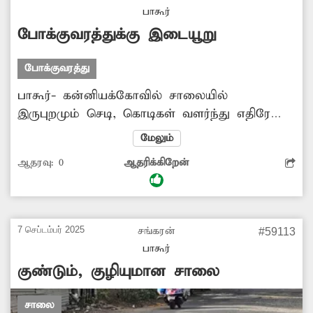
பாகூர்
போக்குவரத்துக்கு இடையூறு
போக்குவரத்து
பாகூர்- கன்னியக்கோவில் சாலையில்
இருபுறமும் செடி, கொடிகள் வளர்ந்து எதிரே
வரும் வாகனங்கள் தெரியாத அளவிற்கு
மேலும்
சாலையை ஆக்கிரமித்துள்ளது. இதனால்
ஆதரவு:
0
ஆதரிக்கிறேன்
விபத்து ஏற்படும் அபாயம் உள்ளது.
7 செப்டம்பர் 2025
சங்கரன்
#59113
பாகூர்
குண்டும், குழியுமான சாலை
சாலை