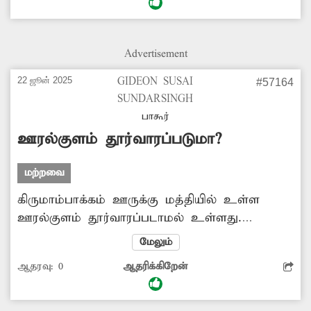
ஏற்பட்டுள்ளது. பொதுமக்கள் நலன்கருதி
சுத்தமான குடிநீர் வினியோகம் செய்ய
நடவடிக்கை எடுக்க வேண்டும்.
Advertisement
22 ஜூன் 2025
GIDEON SUSAI
#57164
SUNDARSINGH
பாகூர்
ஊரல்குளம் தூர்வாரப்படுமா?
மற்றவை
கிருமாம்பாக்கம் ஊருக்கு மத்தியில் உள்ள
ஊரல்குளம் தூர்வாரப்படாமல் உள்ளது.
இதனால் செடி, கொடிகள் வளர்ந்து விஷ
மேலும்
பூச்சிகளின் புகலிடமாக திகழ்கிறது. ஊரல்
ஆதரவு:
0
ஆதரிக்கிறேன்
குளத்தை தூர்வார நடவடிக்கை எடுக்கப்படுமா?