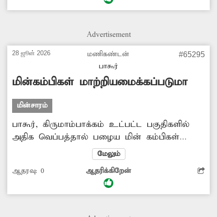
வரும் வாகன ஓட்டிகள் அடிக்கடி விபத்தில் சிக்கி
வருகின்றனர். விபத்தை தடுக்க சாலை
அமைக்கும் பணியை தொடங்க வேண்டும்.
Advertisement
28 ஜூன் 2026
மணிகண்டன்
#65295
பாகூர்
மின்கம்பிகள் மாற்றியமைக்கப்படுமா
மின்சாரம்
பாகூர், கிருமாம்பாக்கம் உட்பட்ட பகுதிகளில்
அதிக வெப்பத்தால் பழைய மின் கம்பிகள்
அடிக்கடி அறுந்து விழுந்து விடுகிறது. இதனால்
மேலும்
விபத்து ஏற்படும் முன் பழைய மின்கம்பிகளை
ஆதரவு:
0
ஆதரிக்கிறேன்
அகற்றிவிட்டு புதிய மின் கம்பிகள் அமைக்க
வேண்டும்.