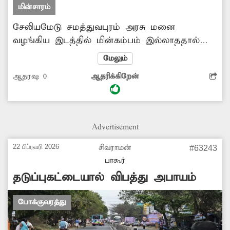
மின்சாரம்
சேலியமேடு சமத்துவபுரம் அரசு மனை
வழங்கிய இடத்தில் மின்கம்பம் இல்லாததால்
அப்பகுதி மக்கள் அவதிப்பட்டு வருகின்றனர்.
மேலும்
உடனடியாக மின்கம்பம் அமைக்க வேண்டும்.
ஆதரவு:
0
ஆதரிக்கிறேன்
Advertisement
22 பிப்ரவரி 2026
சிவராமன்
#63243
பாகூர்
தடுப்புகட்டையால் விபத்து அபாயம்
போக்குவரத்து