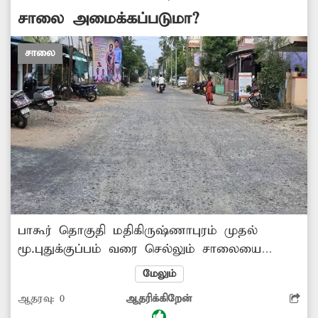
சாலை அமைக்கப்படுமா?
சாலை
பாகூர் தொகுதி மதிகிருஷ்ணாபுரம் முதல்
மூ.புதுக்குப்பம் வரை செல்லும் சாலையை
சீரமைக்க பூமி பூஜை செய்யப்பட்டும் பணிகள்
மேலும்
தொடங்கப்படவில்லை. இதனால் சாலையில்
ஆதரவு:
0
ஆதரிக்கிறேன்
கற்கள் பரவி கிடப்பதால் இரு சக்கரங்களில்