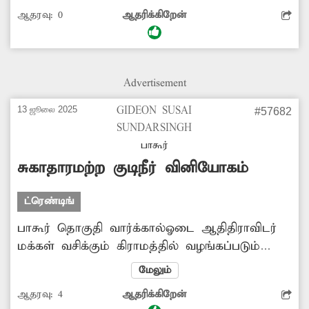
ராட்சத பள்ளம் ஏற்பட்டுள்ளது. விபத்தை
ஆதரவு:
0
ஆதரிக்கிறேன்
ஏற்படுத்தும் வகையில் உள்ள இந்த பள்ளத்தை
சரிசெய்ய வேண்டும்.
Advertisement
13 ஜூலை 2025
GIDEON SUSAI
#57682
SUNDARSINGH
பாகூர்
சுகாதாரமற்ற குடிநீர் வினியோகம்
ட்ரெண்டிங்
பாகூர் தொகுதி வார்க்கால்ஓடை ஆதிதிராவிடர்
மக்கள் வசிக்கும் கிராமத்தில் வழங்கப்படும்
குடிநீர் சுகாதாரமற்ற முறையில் உள்ளது.
மேலும்
மஞ்சள் நிறத்தில் வருவதால் அதனை குடிக்கும்
ஆதரவு:
4
ஆதரிக்கிறேன்
பொதுமக்களுக்கு தொற்றுநோய் பரவும் அபாயம்