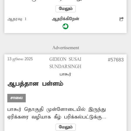
பல மாதங்களாக இயக்கப்படாமல் உள்ளது.
மேலும்
இதனால் கிராம மக்கள், மாணவ-மாணவிகள்
ஆதரவு:
1
ஆதரிக்கிறேன்
அவதிப்பட்டு வருகின்றனர். பின்னாச்சிகுப்பம்
கிராமத்துக்கு மீண்டும் பஸ்களை இயக்க
அதிகாரிகள் நடவடிக்கை எடுக்க வேண்டும்.
Advertisement
13 ஜூலை 2025
GIDEON SUSAI
#57683
SUNDARSINGH
பாகூர்
ஆபத்தான பள்ளம்
சாலை
பாகூர் தொகுதி முள்ளோடையில் இருந்து
ஏரிக்கரை வழியாக கீழ் பரிக்கல்பட்டுக்கு
செல்லும் சாலையில் ஆபத்தை ஏற்படுத்தும்
மேலும்