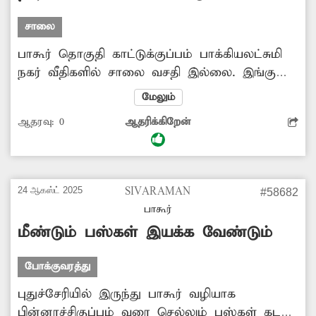
சாலை
பாகூர் தொகுதி காட்டுக்குப்பம் பாக்கியலட்சுமி
நகர் வீதிகளில் சாலை வசதி இ்ல்லை. இங்கு
தார்சாலை மற்றும் கழிவுநீர் வாய்க்கால்
மேலும்
அமைக்க வேண்டும். குப்பைகளை கொட்ட
ஆதரவு:
0
ஆதரிக்கிறேன்
வீதிகளில் குப்பை தொட்டிகள் வைக்க
வேண்டும்.
24 ஆகஸ்ட் 2025
SIVARAMAN
#58682
பாகூர்
மீண்டும் பஸ்கள் இயக்க வேண்டும்
போக்குவரத்து
புதுச்சேரியில் இருந்து பாகூர் வழியாக
பின்னாச்சிகுப்பம் வரை செல்லும் பஸ்கள் கடந்த