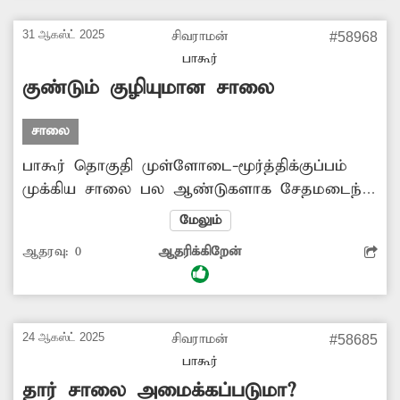
வேண்டும்.
31 ஆகஸ்ட் 2025
சிவராமன்
#58968
பாகூர்
குண்டும் குழியுமான சாலை
சாலை
பாகூர் தொகுதி முள்ளோடை-மூர்த்திக்குப்பம்
முக்கிய சாலை பல ஆண்டுகளாக சேதமடைந்து
குண்டும், குழியுமாக காட்சியளிக்கிறது. கற்கள்
மேலும்
பெயர்ந்து சாலையில் பரவி கிடப்பதால் வாகன
ஆதரவு:
0
ஆதரிக்கிறேன்
ஓட்டிகள் விபத்தில் சிக்கி வருகின்றனர்.
சேதமடைந்த சாலையை சீரமைக்க வேண்டும்.
24 ஆகஸ்ட் 2025
சிவராமன்
#58685
பாகூர்
தார் சாலை அமைக்கப்படுமா?