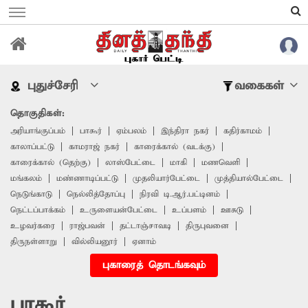
புதுச்சேரி
வகைகள்
தொகுதிகள்:
அரியாங்குப்பம்
பாகூர்
ஏம்பலம்
இந்திரா நகர்
கதிர்காமம்
காலாப்பட்டு
காமராஜ் நகர்
காரைக்கால் (வடக்கு)
காரைக்கால் (தெற்கு)
லாஸ்பேட்டை
மாகி
மணவெளி
மங்கலம்
மண்ணாடிப்பட்டு
முதலியார்பேட்டை
முத்தியால்பேட்டை
நெடுங்காடு
நெல்லித்தோப்பு
நிரவி டி.ஆர்.பட்டினம்
நெட்டப்பாக்கம்
உருளையன்பேட்டை
உப்பளம்
ஊசுடு
உழவர்கரை
ராஜ்பவன்
தட்டாஞ்சாவடி
திருபுவனை
திருநள்ளாறு
வில்லியனூர்
ஏனாம்
புகாரைத் தொடங்கவும்
பாகூர்