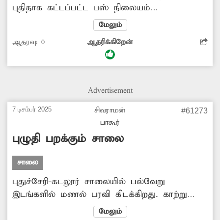
புதிதாக கட்டப்பட்ட பஸ் நிலையம்
திறக்கப்பட்டது. ஆனால் இதுவரை
மேலும்
பயன்பாட்டிற்கு கொண்டு வரவில்லை. மது
ஆதரவு:
0
ஆதரிக்கிறேன்
பிரியர்களின் அடைக்கலமாக பஸ் நிலையம்
மாறியுள்ளது. பஸ் நிலையத்துக்கு பஸ்கள் வந்து
செல்ல அதிகாரிகள் நடவடிக்கை எடுப்பார்களா?
Advertisement
7 டிசம்பர் 2025
சிவராமன்
#61273
பாகூர்
புழுதி பறக்கும் சாலை
சாலை
புதுச்சேரி-கடலூர் சாலையில் பல்வேறு
இடங்களில் மணல் பரவி கிடக்கிறது. காற்று
வீசும்போது மணல் பறப்பதால் வாகனத்தில்
மேலும்
செல்பவர்கள் சிரமத்துடன் செல்ல வேண்டி