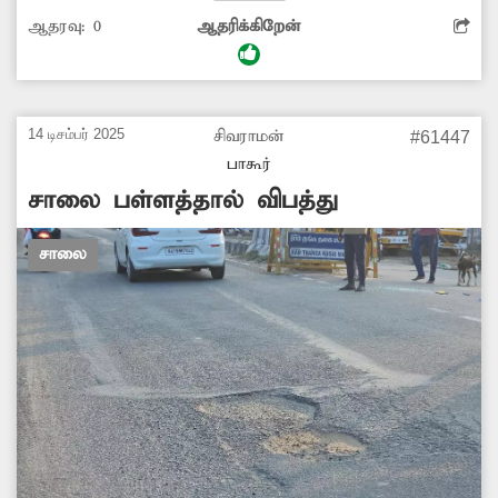
சரிசெய்ய சம்பந்தப்பட்ட அதிகாரிகள்
ஆதரவு:
0
ஆதரிக்கிறேன்
நடவடிக்கை எடுப்பார்களா?
14 டிசம்பர் 2025
சிவராமன்
#61447
பாகூர்
சாலை பள்ளத்தால் விபத்து
சாலை