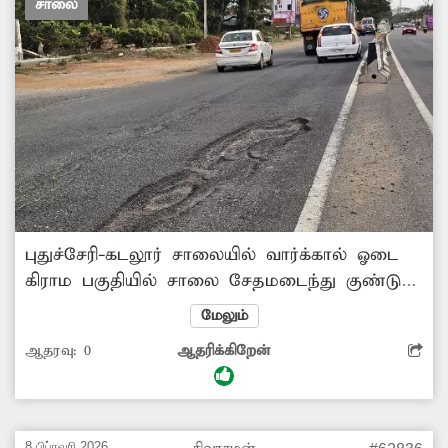
சாலை
புதுச்சேரி-கடலூர் சாலையில் வார்க்கால் ஓடை
கிராம பகுதியில் சாலை சேதமடைந்து குண்டும்,
குழியுமாக காட்சியளிக்கிறது. இதனால் அங்கு
மேலும்
அடிக்கடி விபத்து ஏற்பட்டு வருகிறது. சாலையை
ஆதரவு:
0
ஆதரிக்கிறேன்
சீரமைக்க நடவடிக்கை எடுக்க வேண்டும்.
8 பிப்ரவரி 2026