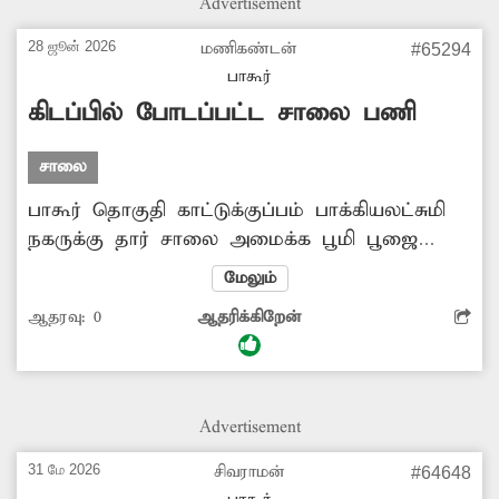
Advertisement
28 ஜூன் 2026
மணிகண்டன்
#65294
பாகூர்
கிடப்பில் போடப்பட்ட சாலை பணி
சாலை
பாகூர் தொகுதி காட்டுக்குப்பம் பாக்கியலட்சுமி
நகருக்கு தார் சாலை அமைக்க பூமி பூஜை
போடப்பட்டது. அதன்பிறகு சாலை அமைக்காமல்
மேலும்
அப்படியே கிடப்பில் போடப்பட்டது. எனவே
ஆதரவு:
0
ஆதரிக்கிறேன்
அங்கு சாலை அமைக்க நடவடிக்கை எடுக்க
வேண்டும்.
Advertisement
31 மே 2026
சிவராமன்
#64648