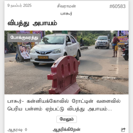
9 நவம்பர் 2025
சிவராமன்
#60583
பாகூர்
விபத்து அபாயம்
போக்குவரத்து
பாகூர்- கன்னியக்கோவில் ரோட்டின் வளைவில்
பெரிய பள்ளம் ஏற்பட்டு விபத்து அபாயம்
உள்ளது. முன்னெச்சரிக்கையாக இந்த
மேலும்
பள்ளத்தில் பேரிகார்டு வைத்து உள்ளனர்.
ஆதரவு:
0
ஆதரிக்கிறேன்
உடனடியாக பள்ளத்தை மூடி இடையூறு