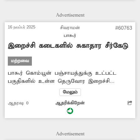
Advertisement
16 நவம்பர் 2025
சிவராமன்
#60763
பாகூர்
இறைச்சி கடைகளில் சுகாதார சீர்கேடு
மற்றவை
பாகூர் கொம்யூன் பஞ்சாயத்துக்கு உட்பட்ட
பகுதிகளில் உள்ள தெருவோர இறைச்சி
கடைகள் சுகாதாரமற்ற நிலையில் செயல்பட்டு
மேலும்
வருகிறது. இறைச்சி கழிவுகளை
ஆதரவு:
0
ஆதரிக்கிறேன்
சாலையோரத்தில் கொட்டுவதால் சுகாதார
சீர்கேடு ஏற்பட்டுள்ளது. தடைசெய்யப்பட்ட
பாலித்தீன் பைகளையும் பயன்படுத்தி
வருகின்றனர். இதை தடுக்க நடவடிக்கை
Advertisement
எடுக்கப்படுமா?