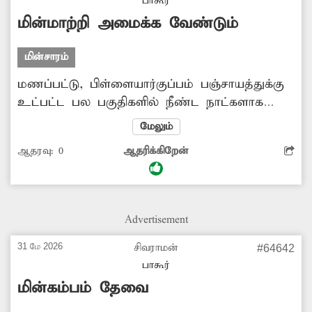
பாகூர்
மின்மாற்றி அமைக்க வேண்டும்
மின்சாரம்
மணப்பட்டு, பிள்ளையார்குப்பம் பஞ்சாயத்துக்கு
உட்பட்ட பல பகுதிகளில் நீண்ட நாட்களாக
மின்பிரச்சினை இருந்து வருகிறது. இதனை
மேலும்
சரிசெய்ய புதிய மின்மாற்றிகள் அமைக்க
ஆதரவு:
0
ஆதரிக்கிறேன்
அதிகாரிகள் நடவடிக்கை எடுக்க வேண்டும்.
Advertisement
31 மே 2026
சிவராமன்
#64642
பாகூர்
மின்கம்பம் தேவை