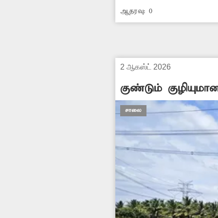
பன்றி வளர்ப்பவர்கள் ம
ஆதரவு:
0
-கருணாநிதி, ஏலகிரி.
2 ஆகஸ்ட் 2026
குண்டும் குழியும
சாலை