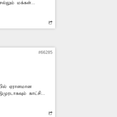
ல்லும் மக்கள்
கள் நடவடிக்கை எடுக்க
#66285
ியில் ஏராளமான
முரடாகவும் காட்சி
 விபத்துகளும்
ார்சாலை அமைக்க