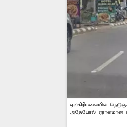
ஏலகிரிமலையில் நெடுஞ்
அதேபோல் ஏராளமான பன
சுற்றித்திரிகின்றன. இ