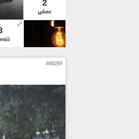
2
பூங்கா
8
சாரம்
#66289