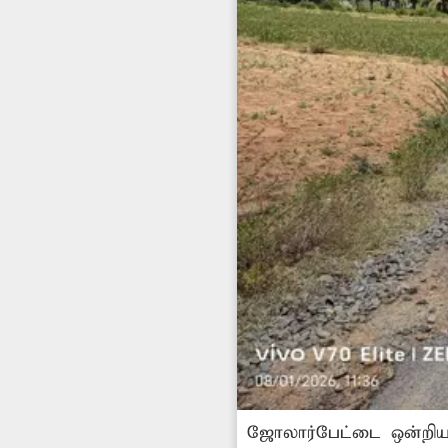
ஜோலார்பேட்டை ஒன்றியம