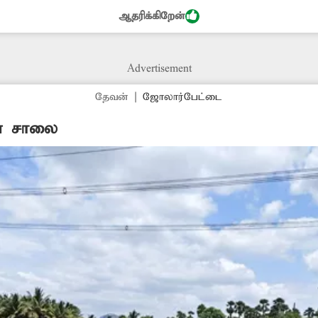
ீது உரிய நடவடிக்கை எடுக்க வேண்டும். பன்றிகளை கட்
ஆதரிக்கிறேன்
Advertisement
தேவன்
|
ஜோலார்பேட்டை
ான சாலை