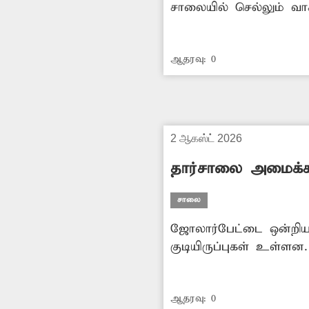
சாலையில் செல்லும் வாக
அவதிப்படுகின்றனர். க
வேண்டும். -தேவன்
ஆதரவு:
0
2 ஆகஸ்ட் 2026
தார்சாலை அமைக்க
சாலை
ஜோலார்பேட்டை ஒன்றியத
குடியிருப்புகள் உள்ளன
அளிக்கிறது. இதனால் இர
நடக்கின்றன. உடனடியாக
ஆதரவு:
0
வேண்டும். -சுரேஷ், ப