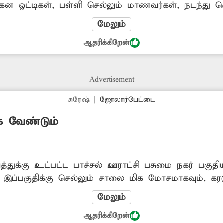
ன ஓட்டிகள், பள்ளி செல்லும் மாணவர்கள், நடந்து செ
ுண்டும் குழியுமாக உள்ள சாலையை சீரமைக்க அதிகாரி
மேலும்
, அக்ரஹாரம்.
ஆதரிக்கிறேன்
Advertisement
சுரேஷ்
|
ஜோலார்பேட்டை
 வேண்டும்
்துக்கு உட்பட்ட பாச்சல் ஊராட்சி பசுமை நகர் பகுத
. இப்பகுதிக்கு செல்லும் சாலை மிக மோசமாகவும், கரடு
ுசக்கர வாகனத்தில் செல்பவர்கள் சிரமப்படுகின்றனர்.
மேலும்
 சம்பந்தப்பட்ட அதிகாரிகள் நடவடிக்கை எடுத்து த
ஆதரிக்கிறேன்
ாச்சல்.