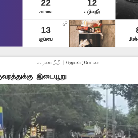
22
12
சாலை
கழிவுநீர்
13
குப்பை
மின்
கருணாநிதி
|
ஜோலார்பேட்டை
ுவரத்துக்கு இடையூறு