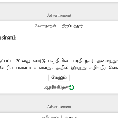
Advertisement
லோகநாதன்
|
திருப்பத்தூர்
ள்ளம்
்குட்பட்ட 20-வது வார்டு பகுதியில் பாரதி நகர் அமைந்து
ெரிய பள்ளம் உள்ளது. அதில் இருந்து கழிவுநீர் வெளி
ளில் தண்ணீர் நிரம்பி விடுவதால் அந்த பள்ளம் தெரி
மேலும்
ும், நடந்து செல்லும் பொதுமக்களுக்கும் அப்பள்ளத்தில
ஆதரிக்கிறேன்
த்து நகராட்சி நிர்வாகமும், நெடுஞ்சாலைதுறையினரு
்க அப்பகுதியில் சிறுபாலம் அமைக்க...
Advertisement
ஆரிப்கான்
|
ஆம்பூர்