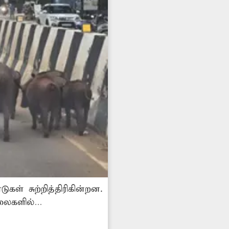
் சுற்றித்திரிகின்றன.
லைகளில்
்சி மன்ற நிர்வாகம்