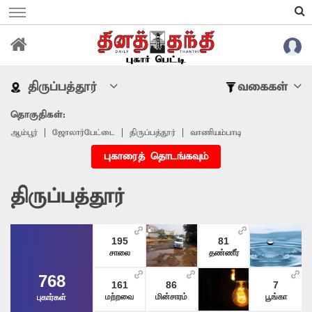
திருப்பத்தூர்
வகைகள்
தொகுதிகள்:
ஆம்பூர்
ஜோலார்பேட்டை
திருப்பத்தூர்
வாணியம்பாடி
புகாரைத் தொடங்கவும்
திருப்பத்தூர்
195
81
சாலை
தண்ணீர்
768
161
86
7
மற்றவை
மின்சாரம்
பூங்கா
புகார்கள்