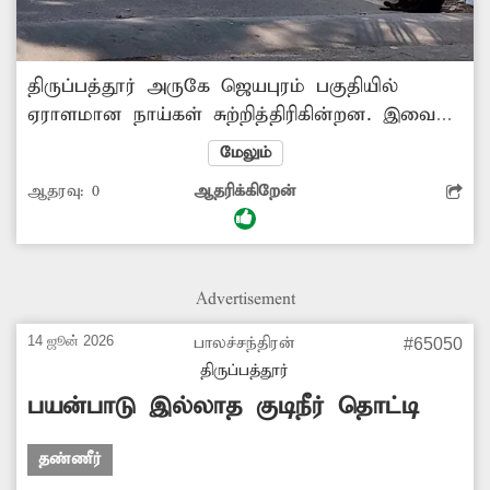
திருப்பத்தூர் அருகே ஜெயபுரம் பகுதியில்
ஏராளமான நாய்கள் சுற்றித்திரிகின்றன. இவை
சாலையில் செல்லும் பொதுமக்களை கடிக்க
மேலும்
வருகின்றன. எனவே இந்த நாய்கள்
ஆதரவு:
0
ஆதரிக்கிறேன்
தொல்லையை கட்டுப்படுத்த அதிகாரிகள்
நடவடிக்கை எடுக்க வேண்டும். -ராஜமாணிக்கம்,
ஜெயபுரம்.
Advertisement
14 ஜூன் 2026
பாலச்சந்திரன்
#65050
திருப்பத்தூர்
பயன்பாடு இல்லாத குடிநீர் தொட்டி
தண்ணீர்