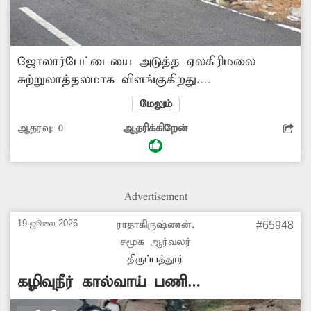
ஜோலார்பேட்டையை அடுத்த ஏலகிரிமலை
சுற்றுலாத்தலமாக விளங்குகிறது.
ஏலகிரிமலைக்கு சுற்றுலா பயணிகள் வருகை
மேலும்
அதிகரித்து வருவதால் மலைப்பாதையை
ஆதரவு:
0
ஆதரிக்கிறேன்
விரிவாக்கம் செய்யப்பட்டது. மழைநீர் செல்ல
தாழ்வான பகுதிகளில் தரைப்பாலம் அமைத்து
மூடப்பட்டது. ஆனால், முதல் கொண்டை ஊசி
வளைவிலும், இன்னும் ஒரு சில பகுதிகளிலும்
Advertisement
சாலை ஓரத்தில் தரைப்பாலம் மூடாமல்
ஆபத்தான நிலையில் உள்ளது. அசம்பாவிதம்
19 ஜூலை 2026
ராதாகிருஷ்ணன்,
#65948
நடக்கும் முன் மலைப்பாதை ஓரத்தில் உள்ள
சமூக ஆர்வலர்
தரைப்பால பள்ளத்தை மூட அதிகாரிகள்
திருப்பத்தூர்
நடவடிக்கை எடுக்க வேண்டும். -கண்ணையன்,
கழிவுநீர் கால்வாய் பணி
ஏலகிரிமலை.
தொடங்கப்படுமா?