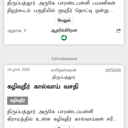
திருப்பத்தூர் அருகே பாரண்டபள்ளி பயணிகள்
நிழற்கூடம் பகுதியில் குடிநீர் தொட்டி ஒன்று
இருந்தது. அதை, அந்தப் பகுதியை சேர்ந்த
மேலும்
பொதுமக்கள் குடிநீர் தேவைக்காக பயன்படுத்தி
ஆதரவு:
0
ஆதரிக்கிறேன்
வந்தனர். தற்போது குடிநீர் தொட்டி பயன்பாடு
இல்லாமல் உள்ளது. அந்தக் குடிநீர் தொட்டியை
மீண்டும் பொதுமக்கள் பயன்பாட்டுக்கு கொண்டு
வர அதிகாரிகள் நடவடிக்கை எடுக்க வேண்டும்.
Advertisement
-பாலச்சந்திரன், பாரண்டபள்ளி.
14 ஜூன் 2026
மாதேஸ்வரன்
#65049
திருப்பத்தூர்
கழிவுநீர் கால்வாய் வசதி
கழிவுநீர்
திருப்பத்தூர் அருகே பாரண்டப்பள்ளி
கிராமத்தில் உள்ள கழிவுநீர் கால்வாய்கள் சரிவர
தூர்வாரப்படவில்லை. இதனால் பொதுமக்கள்