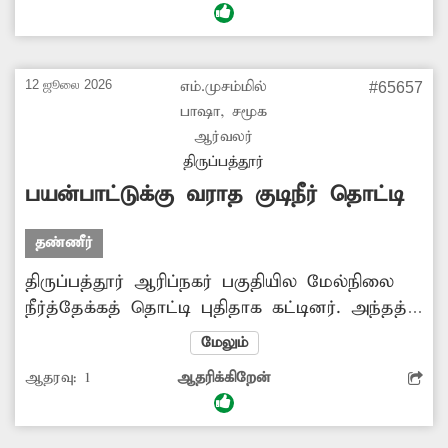
இதனால் அடிக்கடி விபத்துகள் நடக்கின்றன.
எனவே ஆபத்தான சாலை வளைவுகளில்
வேகத்தடை அமைக்க அதிகாரிகள் நடவடிக்கை
12 ஜூலை 2026
எம்.முசம்மில்
#65657
எடுக்க வேண்டும். -மூர்த்தி, செவ்வாத்தூர்.
பாஷா, சமூக
ஆர்வலர்
திருப்பத்தூர்
பயன்பாட்டுக்கு வராத குடிநீர் தொட்டி
தண்ணீர்
திருப்பத்தூர் ஆரிப்நகர் பகுதியில மேல்நிலை
நீர்த்தேக்கத் தொட்டி புதிதாக கட்டினர். அந்தத்
தொட்டியை இன்னும் மக்கள் பயன்பாட்டுக்கு
மேலும்
கொண்டு வரவில்லை. அப்பகுதி மக்கள்
ஆதரவு:
1
ஆதரிக்கிறேன்
குடிநீருக்காக சிரமப்பட்டு வருகின்றனர். நகராட்சி
நிர்வாகம் நடவடிக்கை எடுத்து ஆரிப் நகர்
மக்கள் நலன் கருதி மேல்நிலை நீர்த்தேக்க