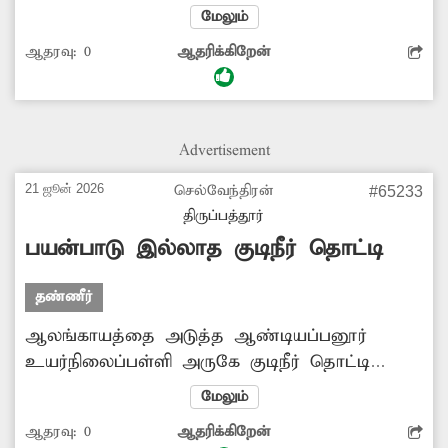
2-ல் பயணிகள் நிழற்கூடம் அமைக்கப்பட்டது.
மேலும்
இந்த நிழற்கூடத்தில் பொதுமக்கள் வசதிக்காக
ஆதரவு:
0
ஆதரிக்கிறேன்
மின்விளக்கு, மின்விசிறி போன்றவை ஏற்பாடு
செய்யப்பட்டுள்ளது. ஆனால் அதற்கான மின்
இணைப்பு வழங்கப்படவில்லை. எனவே மின்
இணைப்பு வசதியை ஏற்படுத்தி தர
Advertisement
சம்பந்தப்படட அதிகாரிகள் நடவடிக்கை
எடுப்பார்களா? -சோமசுந்தரம், திருப்பத்தூர்.
21 ஜூன் 2026
செல்வேந்திரன்
#65233
திருப்பத்தூர்
பயன்பாடு இல்லாத குடிநீர் தொட்டி
தண்ணீர்
ஆலங்காயத்தை அடுத்த ஆண்டியப்பனூர்
உயர்நிலைப்பள்ளி அருகே குடிநீர் தொட்டி
ஒன்று இருந்தது. அதை அந்தப் பகுதியைச்
மேலும்
சேர்ந்த பொதுமக்கள் குடிநீர் தேவைக்காக
ஆதரவு:
0
ஆதரிக்கிறேன்
பயன்படுத்தி வந்தனர். ஆனால், அந்தக் குடிநீர்