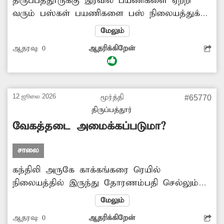
திருப்பத்தூருக்கு இரவில் பயணிகளை ஏற்றி
வரும் பஸ்கள் பயணிகளை பஸ் நிலையத்துக்கு
வெளியே திருப்பத்தூர்-வாணியம்பாடி சாலையில்
மேலும்
ஏற்றி, இறக்கி செல்கின்றன. பஸ் நிலையத்துக்கு
ஆதரவு:
0
ஆதரிக்கிறேன்
வெளியே பயணிகளை இரவில் ஏற்றி,
இறக்குவதால் திருட்டு சம்பவம் நடக்கும்
அபாயம் உள்ளது. இரவில் வரும் பஸ்கள் பஸ்
நிலையத்தின் உள்ளே பயணிகளை ஏற்றி,
12 ஜூலை 2026
மூர்த்தி
#65770
இறக்கி செல்ல சம்பந்தப்பட்ட
திருப்பத்தூர்
போக்குவரத்துக்கழக அதிகாரிகள் நடவடிக்கை
வேகத்தடை அமைக்கப்படுமா?
எடுக்க வேண்டும். -அர்ச்சுனன், திருப்பத்தூர்.
சாலை
கந்திலி அருகே காக்கங்கரை ரெயில்
நிலையத்தில் இருந்து தோரணம்பதி செல்லும்
சாலையில் ஆபத்தான வளைவுகள் உள்ளன.
மேலும்
அந்த வளைவுகளில் மரங்கள் அடர்ந்துள்ளதால்,
ஆதரவு:
0
ஆதரிக்கிறேன்
வாகனங்கள் வருவது சரியாக தெரிவதில்லை.