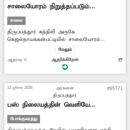
உத்தரவின்பேரில் பணியாளர்கள் அகற்றினர்.
சாலையோரம் நிறுத்தப்படும்
செய்தி வெளியிட்ட தினத்தந்திக்கும், நடவடிக்கை
வாகனங்களால் இடையூறு
எடுத்த அதிகாரிகளுக்கும் பொதுமக்கள்
சாலை
பாராட்டு...
திருப்பத்தூர் கந்திலி அருகே
கெஜல்நாயக்கன்பட்டியில் சாலையோரம்
பொதுமக்களுக்கு இடையூறாக வாகனங்கள்
மேலும்
நிறுத்தப்படுகின்றன. இதனால் பொதுமக்கள்,
ஆதரவு:
0
ஆதரிக்கிறேன்
வாகன ஓட்டிகள் சிரமப்படுகின்றனர். எனவே
இதற்கு சம்பந்தப்பட்ட அதிகாரிகள் உரிய
நடவடிக்கை எடுக்க வேண்டும்.
-சிவசுப்பிரமணியம், கந்திலி.
12 ஜூலை 2026
அர்சுனன்
#65771
திருப்பத்தூர்
பஸ் நிலையத்தின் வெளியே
பயணிகளை இறக்கி விடும் அவலம்
போக்குவரத்து