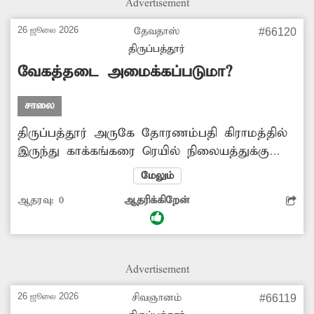
Advertisement
பொதுமக்களுக்கும் அப்பள்ளத்தில் அடிக்கடி
கீழே விழும் நிலை உள்ளது. இதுகுறித்து
26 ஜூலை 2026
தேவதாஸ்
#66120
நகராட்சி நிர்வாகமும்,
திருப்பத்தூர்
நெடுஞ்சாலைதுறையினரும் இணைந்து
வேகத்தடை அமைக்கப்படுமா?
சாலையில் உள்ள பள்ளத்தை சீரமைக்க
அப்பகுதியில் சிறுபாலம் அமைக்க...
சாலை
திருப்பத்தூர் அருகே தோரணம்பதி கிராமத்தில்
இருந்து காக்கங்கரை ரெயில் நிலையத்துக்கு
செல்லும் சாலையில் தினமும் ஏராளமான
மேலும்
வாகனங்கள் சென்று வருகின்றன. சாலையில்
ஆதரவு:
0
ஆதரிக்கிறேன்
அதிகளவில் வளைவுகள் உள்ளன. இதனால்
அடிக்கடி விபத்துகள் நடக்கின்றன. சாலையில்
உள்ள அபாயகரமான வளைவுகளில்
வேகத்தடைகள் அமைக்க வேண்டும். அத்துடன்
Advertisement
வளைவுகள் குறித்து எச்சரிக்கை பலகைகள்
வைக்க வேண்டும். இரவில் விபத்துகள்
26 ஜூலை 2026
சிவஞானம்
#66119