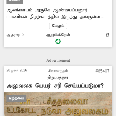
ஆலங்காயம் அருகே ஆண்டியப்பனூர்
பயணிகள் நிழற்கூடத்தில் இருந்து அங்குள்ள
சுடுகாட்டுக்கு செல்லும் சாலை சேதமடைந்து
மேலும்
குண்டும், குழியுமாக மிக மோசமான நிலையில்
ஆதரவு:
0
ஆதரிக்கிறேன்
உள்ளது. இந்தச் சாலையில் மழைக்காலங்களில்
மழைநீர் தேங்கி சேறும், சகதியுமாக
காட்சியளிக்கிறது. எனவே அந்தச் சாலையைச்
சீரமைக்க அதிகாரிகள் நடவடிக்கை எடுக்க
Advertisement
வேண்டும். -செந்தில், ஆலங்காயம்.
28 ஜூன் 2026
சிவானந்தம்
#65407
திருப்பத்தூர்
அலுவலக பெயர் சரி செய்யப்படுமா?
மற்றவை