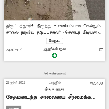
திருப்பத்தூரில் இருந்து வாணியம்பாடி செல்லும்
சாலை நடுவே தடுப்புச்சுவர் (சென்டர் மீடியன்)
அமைக்கப்பட்டுள்ளது. இந்தத் தடுப்புச்சுவர்
மேலும்
அருகே மண் குவிந்து கிடக்கிறது. இதனால்
ஆதரவு:
0
ஆதரிக்கிறேன்
வாகனங்கள் விபத்தில் சிக்கும் அபாயம்
உள்ளது. எனவே மண் குவியலை அகற்ற
சம்பந்தப்பட்ட அதிகாரிகள் நடவடிக்கை எடுக்க
வேண்டும். -ராதாகிருஷ்ணன், சமூக ஆர்வலர்,
Advertisement
பொம்மிகுப்பம்.
28 ஜூன் 2026
செந்தில்
#65408
திருப்பத்தூர்
சேதமடைந்த சாலையை சீரமைக்க
வேண்டும்
சாலை