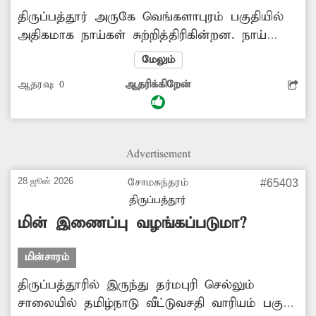
திருப்பத்தூர் அருகே வெங்களாபுரம் பகுதியில்
அதிகமாக நாய்கள் சுற்றித்திரிகின்றன. நாய்
தொல்லையால் வாகன ஓட்டிகள், சிறுவர்,
மேலும்
சிறுமிகள், வயது முதிர்ந்தவர்கள்
ஆதரவு:
0
ஆதரிக்கிறேன்
சிரமப்படுகின்றனர். நாய்கள் தொல்லையை
கட்டுப்படுத்த நகராட்சி நிர்வாகம் நடவடிக்கை
எடுக்க வேண்டும். -பாலாஜி, திருப்பத்தூர்.
Advertisement
28 ஜூன் 2026
சோமசுந்தரம்
#65403
திருப்பத்தூர்
மின் இணைப்பு வழங்கப்படுமா?
மின்சாரம்
திருப்பத்தூரில் இருந்து தர்மபுரி செல்லும்
சாலையில் தமிழ்நாடு வீட்டுவசதி வாரியம் பகுதி