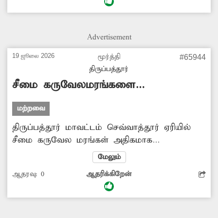
சிரமப்படுகின்றனர். எனவே இந்தக் குப்பைகளை
அகற்ற சம்பந்தப்பட்ட அதிகாரிகள் உரிய
நடவடிக்கை எடுக்க வேண்டும். -சந்தானம்,
Advertisement
திருப்பத்தூர்.
19 ஜூலை 2026
மூர்த்தி
#65944
திருப்பத்தூர்
சீமை கருவேலமரங்களை
அகற்றுவார்களா?
மற்றவை
திருப்பத்தூர் மாவட்டம் செவ்வாத்தூர் ஏரியில்
சீமை கருவேல மரங்கள் அதிகமாக
வளர்ந்துள்ளன. இதனால் ஏரி காடுபோல்
மேலும்
காட்சியளிக்கிறது. சீமை கருவேல மரங்களை
ஆதரவு:
0
ஆதரிக்கிறேன்
அகற்ற மாவட்ட கலெக்டரிடம் மனு கொடுத்தும்
நடவடிக்கை எடுக்கவில்லை. இனியாவது
அதிகாரிகள் நடவடிக்கை எடுத்து செவ்வாத்தூர்
ஏரியில் வளர்ந்துள்ள சீமை கருவேல மரங்களை