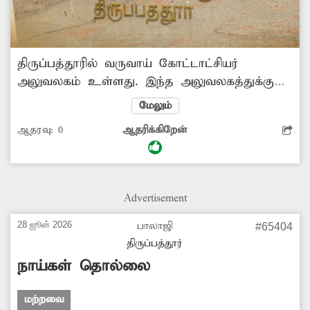
திருப்பத்தூரில் வருவாய் கோட்டாட்சியர்
அலுவலகம் உள்ளது. இந்த அலுவலகத்துக்கு
தினமும் பொதுமக்கள் பலர் வந்து
மேலும்
செல்கின்றனர். வருவாய் கோட்டாட்சியர்
ஆதரவு:
0
ஆதரிக்கிறேன்
அலுவலக நுழைவு வாயிலில் பெயர்
எழுதப்பட்டுள்ளது. இந்தப் பெயரில் உள்ள
எழுத்துகள் சேதமடைந்துள்ளது. அதை
சரிசெய்ய சம்பந்தப்பட்ட அதிகாரிகள்
Advertisement
நடவடிக்கை எடுக்க வேண்டும். -சிவானந்தம்,
திருப்பத்தூர்.
28 ஜூன் 2026
பாலாஜி
#65404
திருப்பத்தூர்
நாய்கள் தொல்லை
மற்றவை