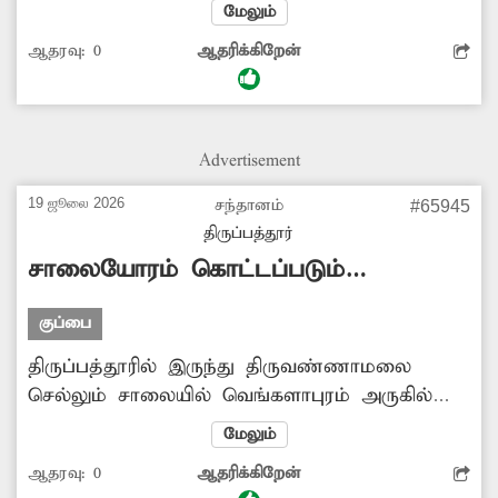
உள்ளது. இந்தச் சுகாதார வளாகம் முறையாக
மேலும்
பராமரிப்பு இல்லாமல் மோசமான நிலையில்
ஆதரவு:
0
ஆதரிக்கிறேன்
உள்ளது. இதனால் பொதுமக்கள் மிகவும்
சிரமப்படுகின்றனர். எனவே இந்தச் சுகாதார
வளாகத்தை சீரமைப்பார்களா? -குமார்,
குரிசிலாப்பட்டு.
Advertisement
19 ஜூலை 2026
சந்தானம்
#65945
திருப்பத்தூர்
சாலையோரம் கொட்டப்படும்
குப்பைகள்
குப்பை
திருப்பத்தூரில் இருந்து திருவண்ணாமலை
செல்லும் சாலையில் வெங்களாபுரம் அருகில்
உள்ள தரைப்பாலத்தின் அருகே சாலையோரம்
மேலும்
குப்பைகள் குவித்து வைக்கப்பட்டுள்ளது.
ஆதரவு:
0
ஆதரிக்கிறேன்
இதனால் பொதுமக்கள், வாகன ஓட்டிகள் மிகவும்