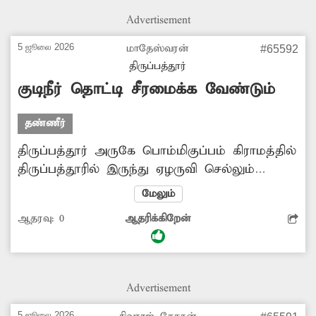
தொட்டியை விரைவில் மக்கள் பயன்பாட்டுக்கு
Advertisement
கொண்டு வர வேண்டும். -எம்.முசம்மில் பாஷா,
சமூக ஆர்வலர், திருப்பத்தூர்.
5 ஜூலை 2026
மாதேஸ்வரன்
#65592
திருப்பத்தூர்
குடிநீர் தொட்டி சீரமைக்க வேண்டும்
தண்ணீர்
திருப்பத்தூர் அருகே பொம்மிகுப்பம் கிராமத்தில்
திருப்பத்தூரில் இருந்து ஏழருவி செல்லும்
சாலையோரம் உள்ள குடிநீர் தொட்டி பயன்பாடு
மேலும்
அற்ற நிலையில் உள்ளது. இதனால் அந்தப்
ஆதரவு:
0
ஆதரிக்கிறேன்
பகுதி பொதுமக்கள் சிரமப்படுகின்றனர். எனவே
அந்தக் குடிநீர் தொட்டியை சீரமைக்க வேண்டும்.
-மாதேஸ்வரன், திருப்பத்தூர்.
Advertisement
5 ஜூலை 2026