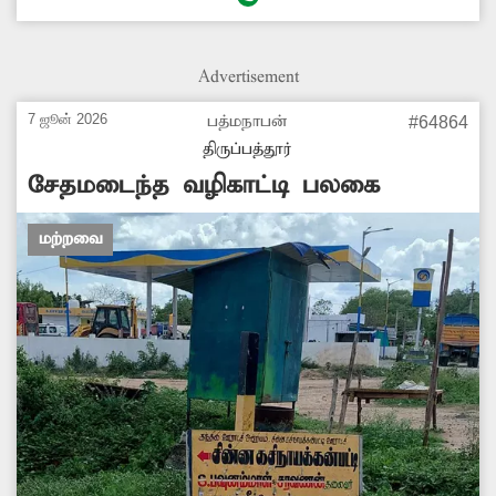
அகற்ற அதிகாரிகள் நடவடிக்கை எடுக்க
வேண்டும். -வேலு, திருப்பத்தூர்.
Advertisement
7 ஜூன் 2026
பத்மநாபன்
#64864
திருப்பத்தூர்
சேதமடைந்த வழிகாட்டி பலகை
மற்றவை