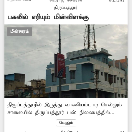
சிவராஜ் சேகரன்
#65591
திருப்பத்தூர்
பகலில் எரியும் மின்விளக்கு
மின்சாரம்
திருப்பத்தூரில் இருந்து வாணியம்பாடி செல்லும்
சாலையில் திருப்பத்தூர் பஸ் நிலையத்தில்
இருந்து தனியார் கல்லூரி வரை
மேலும்
நெடுஞ்சாலையில் பகல் நேரங்களிலும்