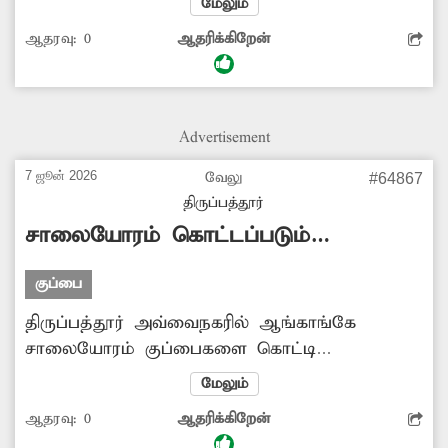
மேலும்
மிகவும் சிரமப்படுகின்றனர். எனவே கழிவுநீர்
ஆதரவு:
0
ஆதரிக்கிறேன்
கால்வாயை தூர்வார சம்பந்தப்பட்ட அதிகாரிகள்
உரிய நடவடிக்கை எடுக்க வேண்டும்.
-மாதேஸ்வரன், திருப்பத்தூர்.
Advertisement
7 ஜூன் 2026
வேலு
#64867
திருப்பத்தூர்
சாலையோரம் கொட்டப்படும்
குப்பைகள்
குப்பை
திருப்பத்தூர் அவ்வைநகரில் ஆங்காங்கே
சாலையோரம் குப்பைகளை கொட்டி
வைத்துள்ளனர். இதனால் அந்தப் பகுதியில்
மேலும்
சுகாதார சீர்கேடு ஏற்பட்டு, பொதுமக்கள்
ஆதரவு:
0
ஆதரிக்கிறேன்
அவதிப்படுகின்றனர். எனவே குப்பைகளை