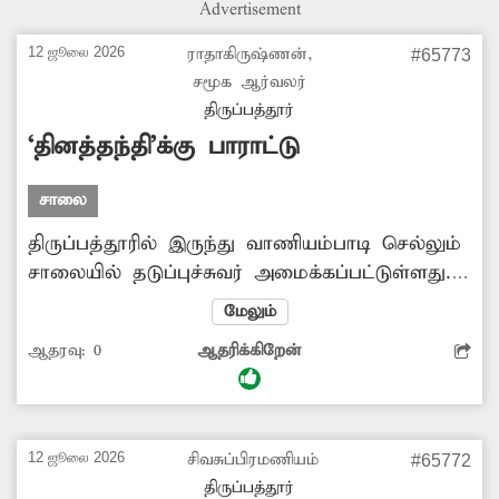
Advertisement
அகற்றுவார்களா? -மூர்த்தி, சமூக ஆர்வலர்,
செவ்வாத்தூர்.
12 ஜூலை 2026
ராதாகிருஷ்ணன்,
#65773
சமூக ஆர்வலர்
திருப்பத்தூர்
‘தினத்தந்தி’க்கு பாராட்டு
சாலை
திருப்பத்தூரில் இருந்து வாணியம்பாடி செல்லும்
சாலையில் தடுப்புச்சுவர் அமைக்கப்பட்டுள்ளது.
அந்தத் தடுப்புச்சுவர் அருகே போக்குவரத்துக்கு
மேலும்
இடையூறாக மண் குவியல் கிடந்தது. இதனால்
ஆதரவு:
0
ஆதரிக்கிறேன்
வாகன ஓட்டிகள் அடிக்கடி விபத்தில் சிக்கினர்.
இதுகுறித்து தினத்தந்தி புகார் பெட்டியில் செய்தி
வெளியிடப்பட்டது. அதன் எதிரொலியால் சாலை
தடுப்புச்சுவர் ஓரம் கிடந்த மண் குவியலை
12 ஜூலை 2026
சிவசுப்பிரமணியம்
#65772
நெடுஞ்சாலைத்துறை அதிகாரிகள்
திருப்பத்தூர்