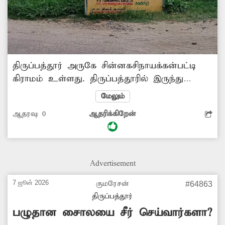
திருப்பத்தூர் அருகே சின்னகசிநாயக்கன்பட்டி
கிராமம் உள்ளது. திருப்பத்தூரில் இருந்து
கிருஷ்ணகிரி செல்லும் சாலையில்
மேலும்
சின்னகசிநாயக்கன்பட்டி கிராமத்துக்கு
ஆதரவு:
0
ஆதரிக்கிறேன்
செல்வதற்கான வழிகாட்டி பலகை
வைக்கப்பட்டுள்ளது. இந்தப் வழிகாட்டி பலகை
உடைந்து கீழே விழுந்துள்ளது. இதனால் அந்த
கிராமத்துக்கு புதிதாக வரும் நபர்கள்
Advertisement
வழிதெரியாமல் செல்லும் நிலை உள்ளது.
கிராமத்துக்கு புதிய வழிகாட்டி பெயர் பலகை
7 ஜூன் 2026
குமரேசன்
#64863
வைக்க வேண்டும். -பத்மநாபன்,
திருப்பத்தூர்
சின்னகசிநாயக்கன்பட்டி.
பழுதான சாைலயை சீர் செய்வார்களா?