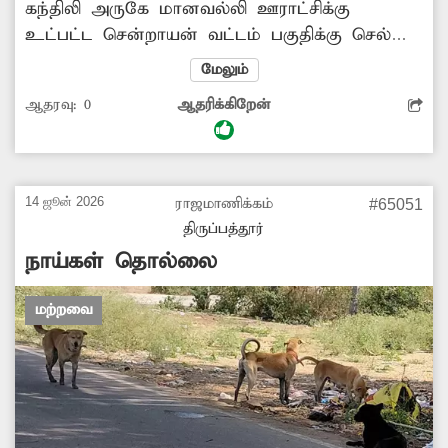
கந்திலி அருகே மானவல்லி ஊராட்சிக்கு
உட்பட்ட சென்றாயன் வட்டம் பகுதிக்கு செல்லும்
சாலை சேதமடைந்து குண்டும், குழியுமாக
மேலும்
மோசமான நிலையில் உள்ளது. இந்தச்
ஆதரவு:
0
ஆதரிக்கிறேன்
சாலையில் மழை காலங்களில் மழைநீர் தேங்கி
சேறும், சகதியாக காட்சியளிக்கிறது. அந்தச்
சாலையை சீரமைக்க அதிகாரிகள் நடவடிக்கை
எடுப்பார்களா? -சிவஞானம், கந்திலி.
14 ஜூன் 2026
ராஜமாணிக்கம்
#65051
திருப்பத்தூர்
நாய்கள் தொல்லை
மற்றவை