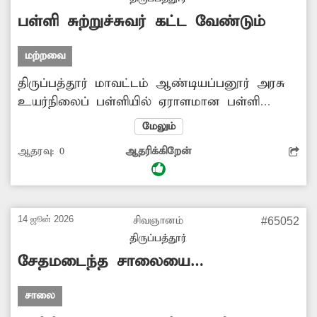
-செல்வமணி, குரிசிலாப்பட்டு.
பள்ளி சுற்றுச்சுவர் கட்ட வேண்டும்
மற்றவை
திருப்பத்தூர் மாவட்டம் ஆண்டியப்பனூர் அரசு
உயர்நிலைப் பள்ளியில் ஏராளமான பள்ளி
மாணவ- மாணவிகள் படித்து வருகின்றனர்.
மேலும்
இங்குள்ள முன்பக்க சுற்றுச்சுவர் இடிந்து
ஆதரவு:
0
ஆதரிக்கிறேன்
விழுந்து விட்டது. அந்தச் சுற்றுச்சுவரை கட்டித்தர
சம்பந்தப்பட்ட அதிகாரிகள் நடவடிக்கை எடுக்க
வேண்டும். -சுகன்யா, ஆண்டியப்பனூர்.
14 ஜூன் 2026
சிவஞானம்
#65052
திருப்பத்தூர்
சேதமடைந்த சாலையை
சீரமைப்பார்களா?
சாலை