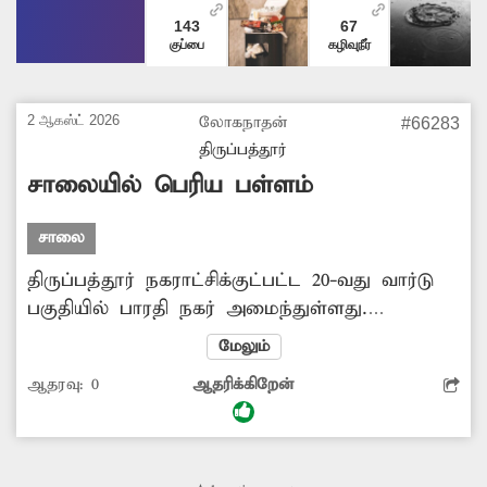
143
67
குப்பை
கழிவுநீர்
2 ஆகஸ்ட் 2026
லோகநாதன்
#66283
திருப்பத்தூர்
சாலையில் பெரிய பள்ளம்
சாலை
திருப்பத்தூர் நகராட்சிக்குட்பட்ட 20-வது வார்டு
பகுதியில் பாரதி நகர் அமைந்துள்ளது.
இப்பகுதியில் சாலையின் நடுவே மிகப்பெரிய
மேலும்
பள்ளம் உள்ளது. அதில் இருந்து கழிவுநீர்
ஆதரவு:
0
ஆதரிக்கிறேன்
வெளியேறி துர்நாற்றம் வீசுகிறது. மழை
காலங்களில் தண்ணீர் நிரம்பி விடுவதால் அந்த
பள்ளம் தெரியாமல் இருசக்கர வாகனத்தில்
செல்பவர்களும், நடந்து செல்லும்