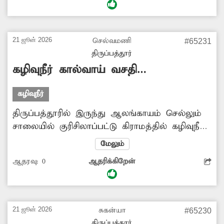
தொட்டி தற்போது பயன்பாடு இல்லாமல்
உள்ளது. எனவே குடிநீர் தொட்டியை மீண்டும்
பொதுமக்கள் பயன்பாட்டுக்கு கொண்டு வர
21 ஜூன் 2026
செல்வமணி
#65231
வேண்டும். -செல்வேந்திரன், ஆண்டியப்பனூர்.
திருப்பத்தூர்
கழிவுநீர் கால்வாய் வசதி
ஏற்படுத்தப்படுமா?
கழிவுநீர்
திருப்பத்தூரில் இருந்து ஆலங்காயம் செல்லும்
சாலையில் குரிசிலாப்பட்டு கிராமத்தில் கழிவுநீர்
கால்வாய் வசதி இல்லை. இதனால்
மேலும்
மழைக்காலங்களில் சாலையில் மழைநீர் தேங்கி
ஆதரவு:
0
ஆதரிக்கிறேன்
நிற்கிறது. இதன் காரணமாக வாகன ஓட்டிகள்,
பொதுமக்கள் மிகவும் சிரமப்படுகின்றனர்.
எனவே குரிசிலாப்பட்டு கிராமத்தில்
சாலையோரம் கழிவுநீர் கால்வாய் அமைக்க
21 ஜூன் 2026
சுகன்யா
#65230
அதிகாரிகள் நடவடிக்கை எடுக்க வேண்டும்.
திருப்பத்தூர்