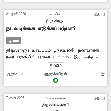
கேட்டை பூட்ட முடியாமல் உள்ளதால்,
இப்பகுதியில் சுற்றித்திரியும் மாடுகள், நாய்கள்
21 ஜூன் 2026
எட்வின்
#65083
உள்ளே சென்று படுத்துக்கொள்வதுடன்,
திருவள்ளூர்
சட்டவிரோத செயல்களும் நடைபெறுவதாக
நடவடிக்கை எடுக்கப்படுமா?
‘தினத்தந்தி’ புகார் பெட்டியில் செய்தி
வெளியிடப்பட்டது. இதை அறிந்த சம்பந்தப்பட்ட
பூங்கா
அதிகாரிகள் நடவடிக்கை எடுத்து கேட்டை சரி...
திருவள்ளூர் மாவட்டம் பூந்தமல்லி, நண்பர்கள்
நகர் பகுதியில் பூங்கா உள்ளது. இது அந்த
பகுதி மக்களின் பொழுதுபோக்கு இடமாக
மேலும்
திகழ்கிறது. இதனால் ஏராளமான குடும்பங்கள்
ஆதரவு:
0
ஆதரிக்கிறேன்
இந்த பூங்காவிற்கு வந்து
பொழுதுபோக்குவார்கள். ஆனால் இந்த
பூங்காவின் அருகில் குப்பைத்தொட்டி
இல்லாததால் குப்பைகள் ஆங்காங்கே
7 ஜூன் 2026
பொதுமக்கள்
#64838
வீசப்படுகிறது. மேலும் இந்த குப்பைகளை தீ
திருச்சிராப்பள்ளி
வைத்து எரிக்கின்றனர். இதனால் அந்த பகுதி
கிழக