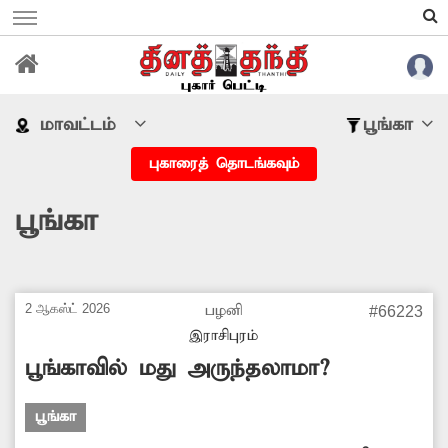
மாவட்டம்
பூங்கா
புகாரைத் தொடங்கவும்
பூங்கா
2 ஆகஸ்ட் 2026
பழனி
#66223
இராசிபுரம்
பூங்காவில் மது அருந்தலாமா?
பூங்கா