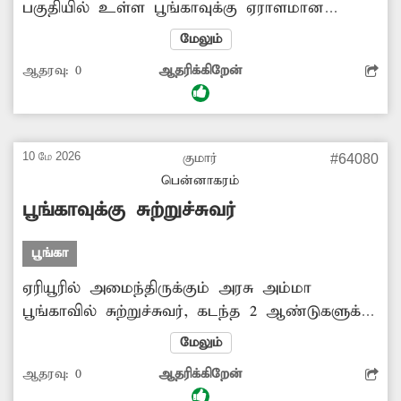
பகுதியில் உள்ள பூங்காவுக்கு ஏராளமான
பொதுமக்கள் குடும்பத்துடன் செல்வது வழக்கம்.
மேலும்
இந்த பூங்காவில் சிறுவர்கள் விளையாடும்
ஆதரவு:
0
ஆதரிக்கிறேன்
பொருள்கள் மற்றும் பூங்காவில் பல இடங்கள்
சேதமடைந்து உள்ளது. மேலும், பூங்காவில்
போதுமான மின்விளக்குகள் இல்லை. இதானல்
இரவு நேரங்களில் வெளிச்சம் இல்லாமல்
10 மே 2026
குமார்
#64080
இருக்கிறது. எனவே சம்பந்தப்பட்ட மாநகராட்சி
பென்னாகரம்
துறை அதிகாரிகள் நடவடிக்கை எடுக்கவேண்டும்
பூங்காவுக்கு சுற்றுச்சுவர்
என அப்பகுதி மக்கள் கோரிக்கை
வைக்கின்றனர்.
பூங்கா
ஏரியூரில் அமைந்திருக்கும் அரசு அம்மா
பூங்காவில் சுற்றுச்சுவர், கடந்த 2 ஆண்டுகளுக்கு
முன்பு இடிந்து விழுந்தது. இதனால் சமூக
மேலும்
விரோத செயல்கள் நடக்க வாய்ப்பாக உள்ளது.
ஆதரவு:
0
ஆதரிக்கிறேன்
இதுகுறித்து பலமுறை அரசு அதிகாரிகளிடம்