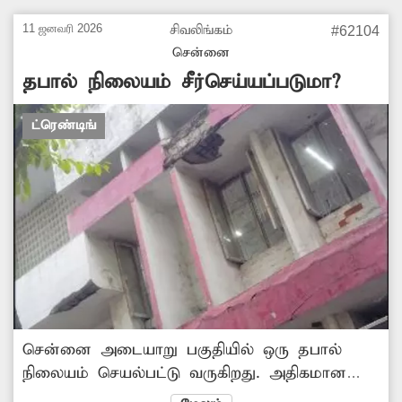
செல்பவர்களை கடிக்க ஓடிவரும் இந்த
11 ஜனவரி 2026
சிவலிங்கம்
#62104
தெருநாய்களின் பிரச்சனையை தீர்க்க
சென்னை
துறைசார்ந்த அதிகாரிகள் முன்வருவது
தபால் நிலையம் சீர்செய்யப்படுமா?
எப்போது?
ட்ரெண்டிங்
சென்னை அடையாறு பகுதியில் ஒரு தபால்
நிலையம் செயல்பட்டு வருகிறது. அதிகமான
பொதுமக்கள் தினந்தோறும் பயன்படுத்தும் இந்த