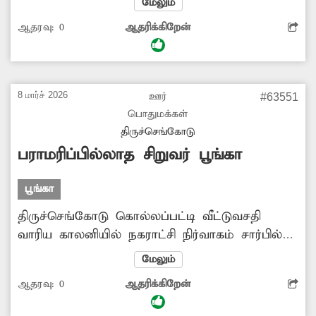
மேலும்
உபகரணங்கள் சேதமடைந்து மோசமான
ஆதரவு:
0
ஆதரிக்கிறேன்
நிலையில் உள்ளது. அத்துடன் பூங்காவில்
போதிய விளக்குகள் அமைக்கப்படவில்லை.
இதனால் இங்கு விளையாட வரும் சிறுவர்-
சிறுமிகள் சிரமமடைகின்றனர். எனவே
8 மார்ச் 2026
ஊர்
#63551
சம்பந்தப்பட்ட அதிகாரிகள் பூங்காவில் உள்ள
பொதுமக்கள்
விளையாட்டு உபகரணங்களை சீரமைக்கவும்,
திருச்செங்கோடு
விளக்குகள் அமைக்கவும் நடவடிக்கை
பராமரிப்பில்லாத சிறுவர் பூங்கா
எடுப்பார்களா?
பூங்கா
திருச்செங்கோடு கொல்லப்பட்டி வீட்டுவசதி
வாரிய காலனியில் நகராட்சி நிர்வாகம் சார்பில்
கடந்த ஆண்டு சிறுவர் பூங்கா கட்டப்பட்டு
மேலும்
மக்கள் பயன்பாட்டிற்கு விடப்பட்டது. ஆனால்
ஆதரவு:
0
ஆதரிக்கிறேன்
பூங்காவில் பராமரிப்பாளர், இரவு காவலர்,
தூய்மைப்பணியாளர் என யாரும்