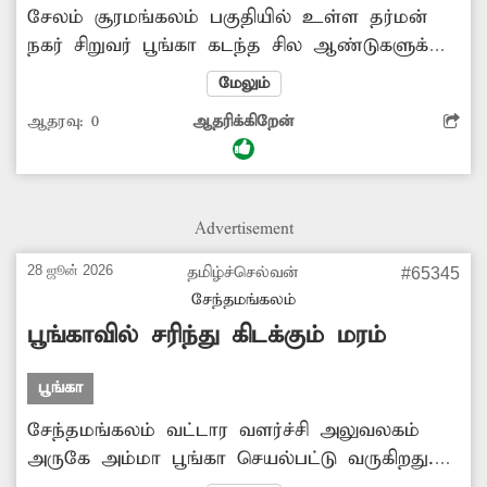
சேலம் சூரமங்கலம் பகுதியில் உள்ள தர்மன்
நகர் சிறுவர் பூங்கா கடந்த சில ஆண்டுகளுக்கு
முன்பு அமைக்கப்பட்டது. தற்போது அந்த பூங்கா
மேலும்
பராமரிப்பின்றி உள்ளது. பூங்காவில்
ஆதரவு:
0
ஆதரிக்கிறேன்
சிறுவர்களுக்கான விளையாட்டு உபகரணங்கள்
உடைந்தும், சுகாதாரமற்ற முறையிலும்
காணப்படுகிறது. இதனால் இந்த பூங்காவை
சிறுவர்கள், முதியவர்கள் என அனைத்து தரப்பு
Advertisement
மக்களும் பயன்படுத்த முடியாத நிலை உள்ளது.
இதை அதிகாரிகள் கண்டுகொண்டு நடவடிக்கை
28 ஜூன் 2026
தமிழ்ச்செல்வன்
#65345
எடுக்க வேண்டும்.
சேந்தமங்கலம்
பூங்காவில் சரிந்து கிடக்கும் மரம்
பூங்கா
சேந்தமங்கலம் வட்டார வளர்ச்சி அலுவலகம்
அருகே அம்மா பூங்கா செயல்பட்டு வருகிறது.
இந்த பூங்காவில் காலை மற்றும் மாலை