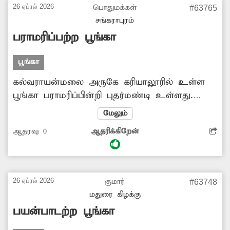
சம்பந்தப்பட்ட அதிகாரிகள் பூங்காவில்
26 ஏப்ரல் 2026
பொதுமக்கள்
#63765
சேதமடைந்த உபகரணங்களை சரி செய்யவும்,
சங்கராபுரம்
முறையாக பராமரிக்கவும் முன்வருவார்களா?
பராமரிப்பற்ற பூங்கா
பூங்கா
கல்வராயன்மலை அருகே கரியாலூரில் உள்ள
பூங்கா பராமரிப்பின்றி புதர்மண்டி உள்ளது.
இதனால் அங்கு செல்லும் சுற்றுலா பயணிகள்
மேலும்
பெரும் ஏமாற்றம் அடைந்து வருகின்றனர். இதை
ஆதரவு:
0
ஆதரிக்கிறேன்
தவிர்க்க அதிகாரிகள் உரிய நடவடிக்கை எடுக்க
வேண்டும் என பொதுமக்கள் கோரிக்கை
விடுத்துள்ளனர்.
26 ஏப்ரல் 2026
குமார்
#63748
மதுரை கிழக்கு
பயன்பாடற்ற பூங்கா