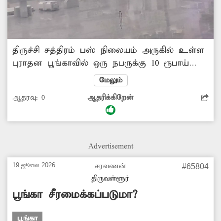
திருச்சி சத்திரம் பஸ் நிலையம் அருகில் உள்ள
புராதன பூங்காவில் ஒரு நபருக்கு 10 ரூபாய்
கட்டணம் வசூலிக்கப்படும் நிலையில்,
மேலும்
நடைபயிற்சி பாதை மற்றும் ராட்டினம்
ஆதரவு:
0
ஆதரிக்கிறேன்
உள்ளிட்டவை உள்ளன. இங்கு பூங்காவின்
மேல் பகுதி பல மாதங்களாக மூடப்பட்டு,
செடிகள் வளர்ந்த நிலையில் காணப்படுகிறது.
மேல் பகுதிக்கு செல்ல அனுமதி இல்லாததால்
Advertisement
பொதுமக்கள் ஏமாற்றம் அடைந்து வருகின்றனர்.
எனவே, அந்த பகுதியை தூய்மைப்படுத்தி
19 ஜூலை 2026
சரவணன்
#65804
அங்குள்ள புராதன சின்னங்களை பாதுகாக்க
திருவள்ளூர்
சம்பந்தப்பட்ட அதிகாரிகள் நடவடிக்கை எடுக்க
பூங்கா சீரமைக்கப்படுமா?
வேண்டும்.
பூங்கா