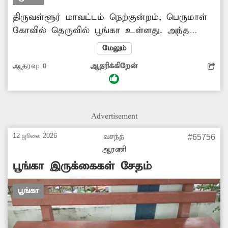
திருவள்ளூர் மாவட்டம் நெற்குன்றம், பெருமாள்
கோவில் தெருவில் பூங்கா உள்ளது. அந்த
பகுதி மக்கள், மாலை நேரங்களில் அந்த
மேலும்
பூங்காவிற்கு சென்று பொழுதுபோக்குவது
ஆதரவு:
0
ஆதரிக்கிறேன்
வழக்கம். ஆனால் அந்த பூங்காவில் ஆங்காங்கே
சேதமடைந்து உள்ளது. குழந்தைகள்
விளையாடும் உபகரணங்கள், நடைபாதை
ஆகியவை மோசமாக உள்ளது. மேலும்
Advertisement
பூங்காவில் உள்ள கழிவறைகள்
பயன்படுத்தப்படாமல் பூட்டிக்கிடக்கின்றன.
12 ஜூலை 2026
வசந்த்
#65756
எனவே சம்பந்தப்பட்ட துறை அதிகாரிகள்
ஆரணி
விரைந்து நடவடிக்கை எடுக்கவேண்டும்.
பூங்கா இருக்கைகள் சேதம்
பூங்கா