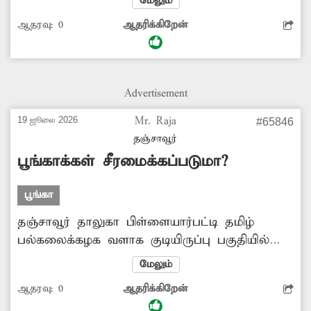
மேலும்
அளிக்கிறது. இதனால் இங்கு பாம்பு உள்ளிட்ட
ஆதரவு:
0
ஆதரிக்கிறேன்
விஷப்பூச்சிகள் நடமாட்டம் அதிகரித்து வருகிறது.
எனவே மாநகராட்சி நிர்வாகம் உடனடியாக
நடவடிக்கை எடுத்து மக்கள் பயன்பாட்டிற்காக
கொண்டுவர வேண்டும் என்பதே அப்பகுதி
Advertisement
குடியிருப்புவாசிகளின் கோரிக்கையாக உள்ளது.
19 ஜூலை 2026
Mr. Raja
#65846
தஞ்சாவூர்
பூங்காக்கள் சீரமைக்கப்படுமா?
பூங்கா
தஞ்சாவூர் தாலுகா பிள்ளையார்பட்டி தமிழ்
பல்கலைக்கழக வளாக குடியிருப்பு பகுதியில்
உள்ள பூங்காக்களில் செடி, கொடி, குப்பைகள்
மேலும்
மண்டி கிடக்கின்றன. இதனால் அங்கு பாம்பு
ஆதரவு:
0
ஆதரிக்கிறேன்
உள்ளிட்ட விஷசந்துக்கள் அச்சுறுத்தல்கள்