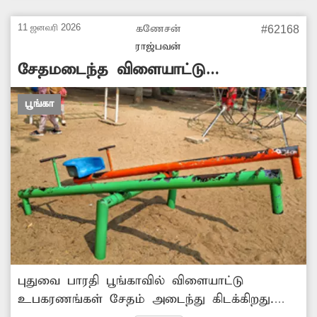
இதனால் பூங்காவை பயன்படுத்தவே
பொதுமக்கள் அச்சப்படுகின்றனர். எனவே
11 ஜனவரி 2026
கணேசன்
#62168
பூங்காவில் உள்ள புதர்களை விரைந்து அகற்ற
ராஜ்பவன்
வேண்டும்.
சேதமடைந்த விளையாட்டு
உபகரணங்கள்
பூங்கா
புதுவை பாரதி பூங்காவில் விளையாட்டு
உபகரணங்கள் சேதம் அடைந்து கிடக்கிறது.