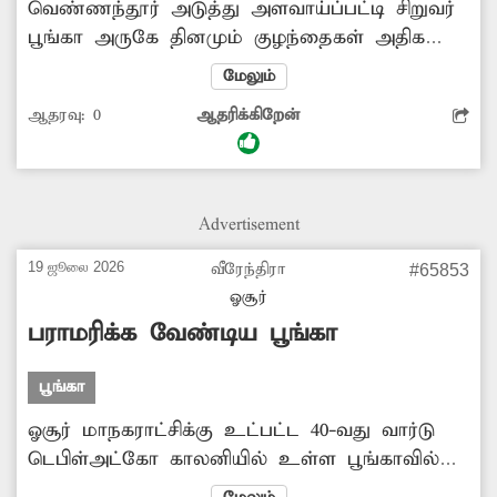
வெண்ணந்தூர் அடுத்து அளவாய்ப்பட்டி சிறுவர்
பூங்கா அருகே தினமும் குழந்தைகள் அதிக
அளவு விளையாடுவதற்காக வருகின்றனர்.
மேலும்
இப்பகுதியில் மது பிரியர்கள் அமர்ந்து
ஆதரவு:
0
ஆதரிக்கிறேன்
பூங்காவிற்கு உள்ளும், வெளியும் மது
அருந்துகின்றனர். இதனால் குழந்தைகள்
அச்சமடைகின்றனர். இது குறித்து புகார்
அளித்தும் நடவடிக்கை இல்லை. எனவே
Advertisement
பொதுமக்கள் நலன் கருதி போலீசார் பூங்காவில்
இரவு நேரங்களில் மது அருந்துபவர்களை
19 ஜூலை 2026
வீரேந்திரா
#65853
கண்டித்து நடவடிக்கை எடுக்க வேண்டும் என்று
ஓசூர்
பொதுமக்கள் கோரிக்கை வைத்துள்ளனர்.
பராமரிக்க வேண்டிய பூங்கா
பூங்கா
ஓசூர் மாநகராட்சிக்கு உட்பட்ட 40-வது வார்டு
டெபிள்அட்கோ காலனியில் உள்ள பூங்காவில்
செடி, கொடிகள் வளர்ந்து புதர்போல காட்சி