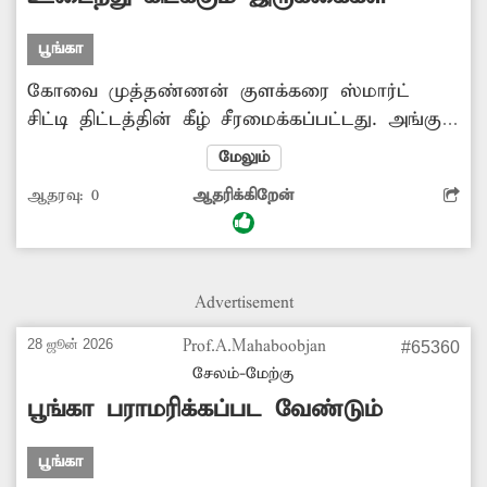
பூங்கா
கோவை முத்தண்ணன் குளக்கரை ஸ்மார்ட்
சிட்டி திட்டத்தின் கீழ் சீரமைக்கப்பட்டது. அங்கு
பொதுமக்கள் அமர்ந்து குளத்தின் அழகை ரசிக்க
மேலும்
கிரானைட் கற்கள் மூலம் இருக்கைகள்
ஆதரவு:
0
ஆதரிக்கிறேன்
அமைக்கப்பட்டு இருந்தன. அந்த இருக்கைகள்
தற்போது உடைந்து கிடக்கின்றன. இதனால்
அங்கு வந்து செல்லும் முதியவர்கள், பெண்கள்
அந்த இருக்கைகளை பயன்படுத்த முடியாத
Advertisement
நிலை உள்ளது. எனவே அந்த இருக்கையை
சீரமைக்க அதிகாரிகள் முன்வர வேண்டும்.
28 ஜூன் 2026
Prof.A.Mahaboobjan
#65360
சேலம்-மேற்கு
பூங்கா பராமரிக்கப்பட வேண்டும்
பூங்கா