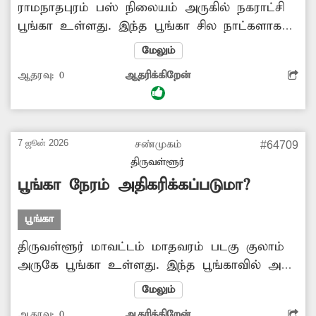
கேட்டை சரி செய்து...
ராமநாதபுரம் பஸ் நிலையம் அருகில் நகராட்சி
பூங்கா உள்ளது. இந்த பூங்கா சில நாட்களாக
பூட்டி கிடக்கிறது. இதனால் பூங்காவிற்கு
மேலும்
விளையாட வரும் சிறுவர்- சிறுமிகள்
ஆதரவு:
0
ஆதரிக்கிறேன்
ஏமாற்றத்துடன் திரும்பி செல்கின்றனர். எனவே
சம்பந்தப்பட்ட அதிகாரிகள் பூட்டி கிடக்கும்
சிறுவர் பூங்காவை திறந்து பயன்பாட்டுக்கு
கொண்டு வரவும், முறையாக பராமரிக்கவும்
7 ஜூன் 2026
சண்முகம்
#64709
நடவடிக்கை எடுக்க வேண்டும்.
திருவள்ளூர்
பூங்கா நேரம் அதிகரிக்கப்படுமா?
பூங்கா
திருவள்ளூர் மாவட்டம் மாதவரம் படகு குலாம்
அருகே பூங்கா உள்ளது. இந்த பூங்காவில் அந்த
பகுதியில் உள்ள சிறுவர்கள் முதல் முதியவர்கள்
மேலும்
வரை அனைவரும் பொழுதுபோக்குக்காக
ஆதரவு:
0
ஆதரிக்கிறேன்