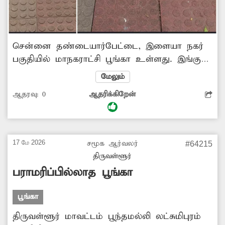
சென்னை தண்டையார்பேட்டை, இளையா நகர்
பகுதியில் மாநகராட்சி பூங்கா உள்ளது. இங்கு
ஏராளமான பொதுமக்கள் தங்கள்
மேலும்
குழந்தைகளுடன் தினமும் வந்துசெல்வது
ஆதரவு:
0
ஆதரிக்கிறேன்
வழக்கம். இந்த பூங்காவில் ஆங்காங்கே
சுவர்கள், நடைபாதைகள் சேதமடைந்த உள்ளது.
மாநகராட்சி துறை அதிகாரிகள் நடவடிக்கை
எடுத்து பூங்காவை சீரமைப்பார்களா என
17 மே 2026
சமூக ஆர்வலர்
#64215
பொதுமக்கள் எதிர்ப்பார்க்கின்றனர்.
திருவள்ளூர்
பராமரிப்பில்லாத பூங்கா
பூங்கா
திருவள்ளூர் மாவட்டம் பூந்தமல்லி லட்சுமிபுரம்