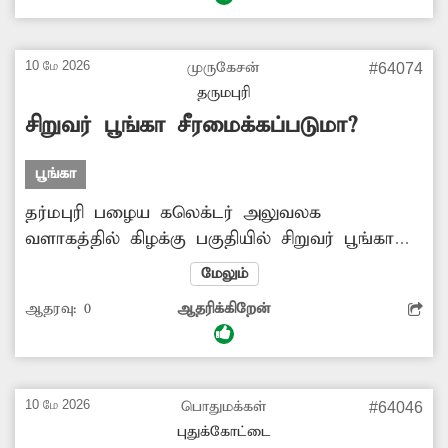
முறையிட்டும் எவ்வித நடவடிக்கையும்
எடுக்கப்படவில்லை. எனவே இடிந்து விழுந்த
சுற்றுச்சுவரை மீண்டும் அமைத்து தர வேண்டும்
10 மே 2026
முருகேசன்
#64074
என ஏரியூர் பகுதியை சேர்ந்த இளைஞர்கள்,
தருமபுரி
சமூக ஆர்வலர்கள், பொதுமக்கள் வேண்டுகோள்
சிறுவர் பூங்கா சீரமைக்கப்படுமா?
விடுத்துள்ளனர்.
பூங்கா
தர்மபுரி பழைய கலெக்டர் அலுவலக
வளாகத்தில் கிழக்கு பகுதியில் சிறுவர் பூங்கா
உள்ளது. இந்த பூங்கா கடந்த சில
மேலும்
ஆண்டுகளாக முறையான பராமரிப்பின்றி
ஆதரவு:
0
ஆதரிக்கிறேன்
காணப்படுகிறது. இங்கு சிறுவர்கள்
விளையாடுவதற்காக அமைக்கப்பட்டுள்ள
விளையாட்டுக் கருவிகள் சேதமடையும் நிலை
ஏற்பட்டுள்ளது. எனவே இந்த பூங்காவில் உள்ள
10 மே 2026
பொதுமக்கள்
#64046
விளையாட்டுக் கருவிகளை சீரமைக்க வேண்டும்.
புதுக்கோட்டை
இந்த பூங்காவில் உள்ள புதர்களை அகற்றி