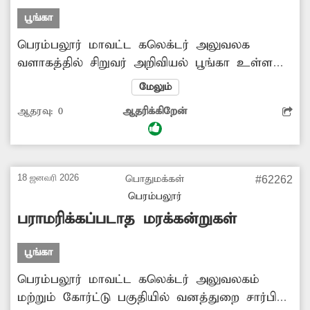
பூங்கா
பெரம்பலூர் மாவட்ட கலெக்டர் அலுவலக
வளாகத்தில் சிறுவர் அறிவியல் பூங்கா உள்ளது.
இந்த பூங்காவில் விடுமுறை நாட்களில்
மேலும்
பொதுமக்களின் கூட்டம் அதிகமாக காணப்படும்.
ஆதரவு:
0
ஆதரிக்கிறேன்
ஆனால் பூங்காவில் கழிவறை வசதி
இல்லாததால், இங்கு வரும் குழந்தைகள்,
பெண்கள், முதியவர்கள் உள்ளிட்ட பொதுமக்கள்
மிகுந்த சிரமத்துக்கு ஆளாகின்றனர். எனவே
18 ஜனவரி 2026
பொதுமக்கள்
#62262
இந்த பூங்காவில் கழிவறை வசதி அமைத்து
பெரம்பலூர்
கொடுக்க சம்பந்தப்பட்ட அதிகாரிகள்
பராமரிக்கப்படாத மரக்கன்றுகள்
நடவடிக்கை எடுக்க வேண்டும் என
கேட்டுக்கொள்கிறோம்.
பூங்கா
பெரம்பலூர் மாவட்ட கலெக்டர் அலுவலகம்
மற்றும் கோர்ட்டு பகுதியில் வனத்துறை சார்பில்