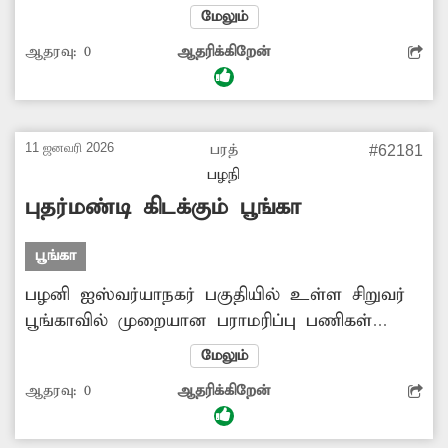
மரக்கன்றுகள் நடப்பட்டு உள்ளது. இந்நிலையில்
மேலும்
இந்த மரக்கன்றுகள் போதிய பராமரிப்பு இன்றி
ஆதரவு:
0
ஆதரிக்கிறேன்
காணப்படுவதினால், தற்போது காய்ந்து
வருகிறது. இதனால் மரக்கன்றுகள் வைத்தும்
பலன் இல்லாத நிலை ஏற்படுகிறது. எனவே
இதுகுறித்து சம்பந்தப்பட்ட அதிகாரிகள் விரைந்து
11 ஜனவரி 2026
பரத்
#62181
நடவடிக்கை எடுத்து மரக்கன்றுகளுக்கு போதிய
பழநி
அளவு தண்ணீர் விட்டு அதனை பராமரிக்க
புதர்மண்டி கிடக்கும் பூங்கா
வேண்டும் என கேட்டுக்கொள்கிறோம்.
பூங்கா
பழனி ஐஸ்வர்யாநகர் பகுதியில் உள்ள சிறுவர்
பூங்காவில் முறையான பராமரிப்பு பணிகள்
மேற்கொள்ளப்படுவதில்லை. இதனால்
மேலும்
பூங்காவில் செடி-கொடிகள் வளர்ந்து புதர்மண்டி
ஆதரவு:
0
ஆதரிக்கிறேன்
காட்சியளிக்கிறது. மேலும் பாம்பு உள்ளிட்ட விஷ
ஜந்துக்களின் நடமாட்டமும் இருக்கிறது.