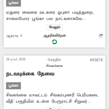
பூங்கா
மதுரை வைகை வடகரை ஓபுளா படித்துறை,
சாலையோர பூங்கா பல நாட்களாகவே
பராமரிப்பின்றி பூட்டிய நிலையில் உள்ளது.
மேலும்
மேலும் இப்பூங்காவின் உள்ளே புதர்கள்
ஆதரவு:
0
ஆதரிக்கிறேன்
மண்டியும், குப்பைகள் நிறைந்தும்
காட்சியளிக்கிறது.தற்போது சித்திரை திருவிழா
தொடங்கி உள்ள நிலையில் வெளியூரில் இருந்து
வரும் பக்தர்கள் ஓய்வெடுக்கும் வகையில்
26 ஏப்ரல் 2026
செந்தில்
#63676
பூங்காவினை ஆக்கிரமித்துள்ள புதர்கள்,
சிவகங்கை
குப்பைகளை அகற்றி மீண்டும் மக்கள்
நடவடிக்கை தேவை
பயன்பாட்டிற்கு கொண்டு வர அதிகாரிகள்
நடவடிக்கை எடுப்பார்களா?
பூங்கா
சிவகங்கை மாவட்டம் சிங்கம்புணரி பெரியகடை
வீதி பகுதியில் உள்ள பேரூராட்சி சிறுவர்
பூங்காவில் உள்ள சில விளையாட்டு