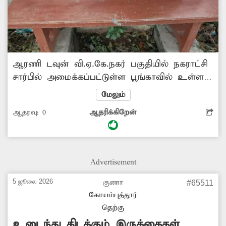
ஆரணி டவுன் வி.ஏ.கே.நகர் பகுதியில் நகராட்சி
சார்பில் அமைக்கப்பட்டுள்ள பூங்காவில் உள்ள
சிமெண்டு இருக்கைகள் சேதம் அடைந்துள்ளன.
மேலும்
அதில் பொதுமக்கள் அமர முடியாத நிலை
ஆதரவு:
0
ஆதரிக்கிறேன்
உள்ளது. தற்போது லேசான சிமெண்டு வேலை
செய்து மக்கள் பயன்பாட்டுக்கு விடலாம்.
முழுமையாக உடைந்த பிறகு அதை முற்றிலும்
அகற்ற வேண்டிய நிலை ஏற்படும். நகராட்சி
Advertisement
நிர்வாகம் நடவடிக்கை எடுக்குமா? -வசந்த்,
ஆரணி.
5 ஜூலை 2026
குணா
#65511
கோயம்புத்தூர்
தெற்கு
உடைந்து கிடக்கும் இருக்கைகள்