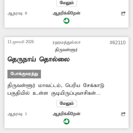
இதனால் பூங்காவிற்கு வரும் குழந்தைகள்
மேலும்
ஏமாற்றம் அடைகிறார்கள். சேதமடைந்த
ஆதரவு:
0
ஆதரிக்கிறேன்
உபகரணங்கள் சரிசெய்ய வேண்டும்.
11 ஜனவரி 2026
ரஹமத்துல்லா
#62110
திருவள்ளூர்
தெருநாய் தொல்லை
போக்குவரத்து
திருவள்ளூர் மாவட்டம், பெரிய சேக்காடு
பகுதியில் உள்ள குடியிருப்புவாசிகள்
தெருநாய்களால் மிகவும் சிரமம் அடைகிறார்கள்.
மேலும்
குறிப்பாக 50-க்கும் மேற்பட்ட தெரு நாய்கள்
ஆதரவு:
1
ஆதரிக்கிறேன்
சாலைகளில் சுற்றி திரிவதால் மாணவ-
மாணவிகள் பள்ளிக்கோ, டியூசனுக்கோ
சைக்கிளில் செல்ல முடியவில்லை. சாலையில்