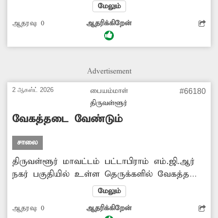
பஸ் நிறுத்தில், பஸ்கள் சரிவர நிறுத்துவதில்லை.
மேலும்
இதனால் அங்கு பஸ் ஏற வரும் பயணிகள்
ஆதரவு:
0
ஆதரிக்கிறேன்
நீண்ட நேரம் காத்திருக்கும் அவல நிலை
ஏற்பட்டுள்ளது. எனவே சம்பந்தப்பட்ட துறை
அதிகாரிகள் விரைந்து நடவடிக்கை
எடுக்கவேண்டும் என அப்பகுதி மக்கள்
Advertisement
எதிர்பார்க்கின்றனர்.
2 ஆகஸ்ட் 2026
பையம்மாள்
#66180
திருவள்ளூர்
வேகத்தடை வேண்டும்
சாலை
திருவள்ளூர் மாவட்டம் பட்டாபிராம் எம்.ஜி.ஆர்
நகர் பகுதியில் உள்ள தெருக்களில் வேகத்தடை
இல்லை. அந்த வழியாக செல்லும் வாகனங்கள்
மேலும்
வேகமாக செல்கின்றனர். இதனால் சாலையில்
ஆதரவு:
0
ஆதரிக்கிறேன்
செல்லும் மக்கள் அச்சத்துடனே