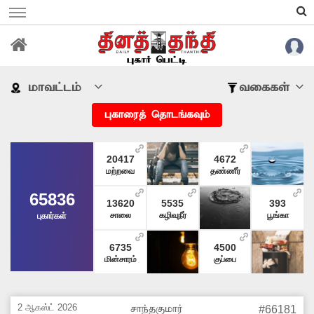
மாவட்டம்
வகைகள்
புகாரைத் தொடங்கவும்
20417
4672
மற்றவை
தண்ணீர்
65836
13620
5535
393
சாலை
கழிவுநீர்
பூங்கா
புகார்கள்
6735
4500
மின்சாரம்
குப்பை
2 ஆகஸ்ட் 2026
சாந்தகுமார்
#66181