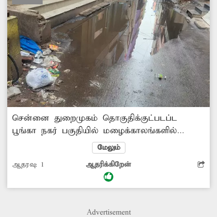
சென்னை துறைமுகம் தொகுதிக்குட்படப்ட
பூங்கா நகர் பகுதியில் மழைக்காலங்களில்
சாலையில் மழைநீர் தேங்கிநிற்கிறது. இதனால்
மேலும்
அந்த பகுதியில் அதிககொசுக்கடி ஏற்படுகிறது.
ஆதரவு:
1
ஆதரிக்கிறேன்
மேலும் துர்நாற்றம் வீசுவதால் மக்கள் மூக்கினை
மூடிக்கொண்டு செல்லும் நிலை ஏற்பட்டுள்ளது.
எனவே சம்பந்தப்பட்ட துறை அதிகாரிகள்
நடவடிக்கை எடுக்கவேண்டும்.
Advertisement