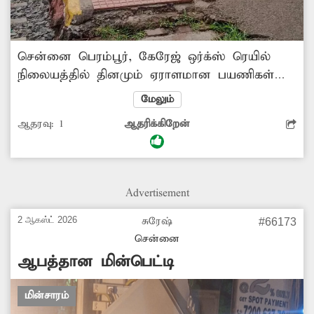
சென்னை பெரம்பூர், கேரேஜ் ஒர்க்ஸ் ரெயில்
நிலையத்தில் தினமும் ஏராளமான பயணிகள்
வந்துசெல்கின்றனர். ரெயில் நிலையத்தின்
மேலும்
நடைமேடைகள் சேதமடைந்து உள்ளது.
ஆதரவு:
1
ஆதரிக்கிறேன்
இதனால் நடைமேடையில் நடந்து செல்லும்
பயணிகள் கீழே விழும் நிலை ஏற்பட்டுள்ளது.
எனவே சம்பந்தப்பட்ட அதிகாரிகள் நடவடிக்கை
எடுக்க ரெயில் பயணிகள் எதிர்பார்க்கின்றனர்.
Advertisement
2 ஆகஸ்ட் 2026
சுரேஷ்
#66173
சென்னை
ஆபத்தான மின்பெட்டி
மின்சாரம்