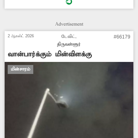
கடந்துசெல்கின்றனர். எனவே சம்பந்தப்பட்ட
அதிகாரிகள் வேகத்தடை அமைக்கவேண்டும்.
Advertisement
2 ஆகஸ்ட் 2026
டேவிட்,
#66179
திருவள்ளூர்
வான்பார்க்கும் மின்விளக்கு
மின்சாரம்