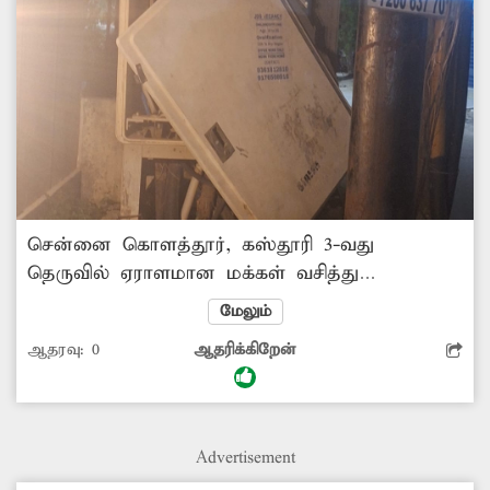
சென்னை கொளத்தூர், கஸ்தூரி 3-வது
தெருவில் ஏராளமான மக்கள் வசித்து
வருகின்றனர். இந்த தெருவில் உள்ள
மேலும்
மின்பெட்டி ஒன்று மிகவும் ஆபத்தான வகையில்
ஆதரவு:
0
ஆதரிக்கிறேன்
உள்ளது. அதன் கதவுகள் உடைந்து
காணப்படுகிறது. இதனால் சாலையில் செல்லும்
பொதுமக்கள் மிகுந்த அச்சத்துடனே கடந்து
செல்கின்றனர். சம்பந்தப்பட்ட மின்வாரிய
Advertisement
அதிகாரிகள் விரைந்து நடவடிக்கை