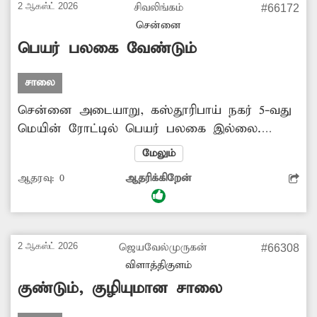
எடுக்கவேண்டும்.
2 ஆகஸ்ட் 2026
சிவலிங்கம்
#66172
சென்னை
பெயர் பலகை வேண்டும்
சாலை
சென்னை அடையாறு, கஸ்தூரிபாய் நகர் 5-வது
மெயின் ரோட்டில் பெயர் பலகை இல்லை.
இதனால் இங்குவரும் தபால் ஊரியர்கள்,
மேலும்
டெலிவரி ஊழியர்கள் வழி தெரியாமல் குழம்பி
ஆதரவு:
0
ஆதரிக்கிறேன்
போகின்றனர். எனவே சம்பந்த்ப்பட்ட மாநகராட்சி
அதிகாரிகள் விரைந்து நடவடிக்கை எடுத்து
பெயர் பலகை அமைக்கவேண்டி அப்பகுதி
மக்கள் கோரிக்கை வைக்கின்றனர்.
2 ஆகஸ்ட் 2026
ஜெயவேல்முருகன்
#66308
விளாத்திகுளம்
குண்டும், குழியுமான சாலை