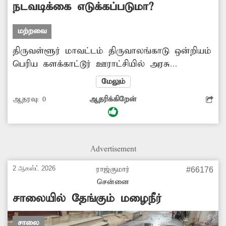
நடவடிக்கை எடுக்கப்படுமா?
மற்றவை
திருவள்ளூர் மாவட்டம் திருவாலங்காடு ஒன்றியம்
பெரிய களக்காட்டூர் ஊராட்சியில் அரசு
உயர்நிலைப்பள்ளி செயல்பட்டு வருகிறது. இந்த
மேலும்
பள்ளியில் சுமார் 100-க்கும் மேற்பட்ட மாணவ-
ஆதரவு:
0
ஆதரிக்கிறேன்
மாணவிகள் படித்து வருகின்றனர். இரவு
நேரங்களில் மர்ம நபர்கள் பள்ளிக்குள் புகுந்து,
ஜன்னல் கண்ணாடிகளை உடைத்துள்ளனர்.
மேலும் சமூக விரோத செயல்களிலும்
Advertisement
ஈடுபடுகின்றனர். எனவே சம்பந்தப்பட்ட
அதிகாரிகள் நடவடிக்கை எடுக்கவேண்டும்.
2 ஆகஸ்ட் 2026
ராஜ்குமார்
#66176
சென்னை
சாலையில் தேங்கும் மழைநீர்
சாலை