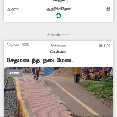
வரும் பயணிகள், பஸ் ஏற முடியாமல்
ஆதரவு:
1
ஆதரிக்கிறேன்
தவிக்கின்றனர். எனவே சம்பந்தப்பட்ட துறை
அதிகாரிகள் விரைந்து நடவடிக்கை
எடுக்கவேண்டும் என பயணிகள் கோரிக்கை
வைக்கின்றனர்.
Advertisement
2 ஆகஸ்ட் 2026
செல்வம்
#66174
சென்னை
சேதமடைந்த நடைமேடை
சாலை