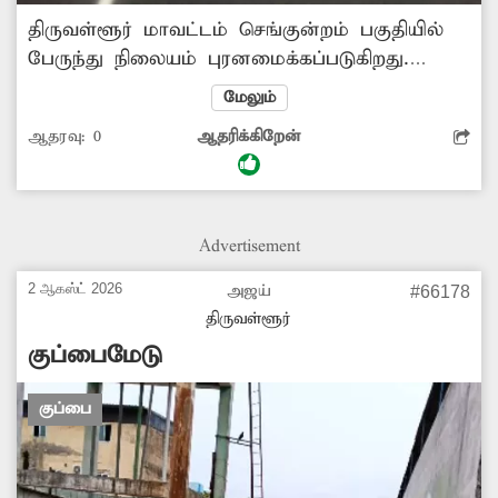
திருவள்ளூர் மாவட்டம் செங்குன்றம் பகுதியில்
பேருந்து நிலையம் புரனமைக்கப்படுகிறது.
இதற்காக புழல் ஏரிக்கரை அருகில் தற்காலிக
மேலும்
பேருந்து நிறுத்தம் அமைக்கப்பட்டது. இங்கு
ஆதரவு:
0
ஆதரிக்கிறேன்
இருக்கும் தெருவிளக்குகள் ஒன்று கூட
எரியவில்லை.‌ எரிகிற ஒரு விளக்கும் வானத்தை
நோக்கி எரிந்து கொண்டிருக்கிறது. ‌எனவே
சம்பந்தப்பட்ட துறை அதிகாரிகள் நடவடிக்கை
Advertisement
எடுக்கவேண்டும்.
2 ஆகஸ்ட் 2026
அஜய்
#66178
திருவள்ளூர்
குப்பைமேடு
குப்பை