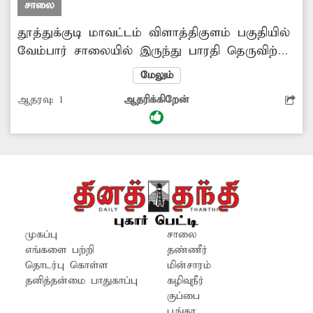
சாலை
தூத்துக்குடி மாவட்டம் விளாத்திகுளம் பகுதியில்
வேம்பார் சாலையில் இருந்து பாரதி தெருவிற்கு
செல்லும் ரோடு குண்டும் குழியுமாக மிகவும்
மேலும்
மோசமாக உள்ளது. பலமுறை மனு கொடுத்தும்
ஆதரவு:
1
ஆதரிக்கிறேன்
பேரூராட்சி நிர்வாகம் கண்டுகொள்ளவில்லை.
உடனே இந்த சாலையை சீரமைக்க
வேண்டுகிறேன்.
முகப்பு
சாலை
எங்களை பற்றி
தண்ணீர்
தொடர்பு கொள்ள
மின்சாரம்
தனித்தன்மை பாதுகாப்பு
கழிவுநீர்
குப்பை
பூங்கா