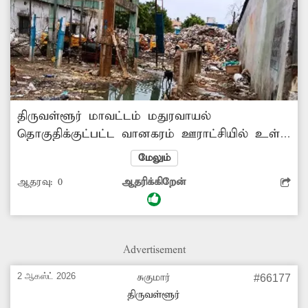
திருவள்ளூர் மாவட்டம் மதுரவாயல்
தொகுதிக்குட்பட்ட வானகரம் ஊராட்சியில் உள்ள
ஜெயராம் நகர் குடியிருப்பில் ஏராளமான மக்கள்
மேலும்
வசித்து வருகின்றனர். இந்த பகுதியில் குடிநீர்
ஆதரவு:
0
ஆதரிக்கிறேன்
தொட்டி உள்ளது. அதனை சுற்றியுள்ள பகுதியில்
வசிக்கும் மக்கள், குப்பைகளை அந்த
தொட்டியின் கீழே வீசிச்செல்கின்றனர். இதனால்
அந்த பகுதியில் மிகுந்த துர்நாற்றம் வீசுகிறது.
Advertisement
எனவே சம்பந்தப்பட்ட துறை அதிகாரிகள்
நடவடிக்கை எடுக்கவேண்டும்.
2 ஆகஸ்ட் 2026
சுகுமார்
#66177
திருவள்ளூர்