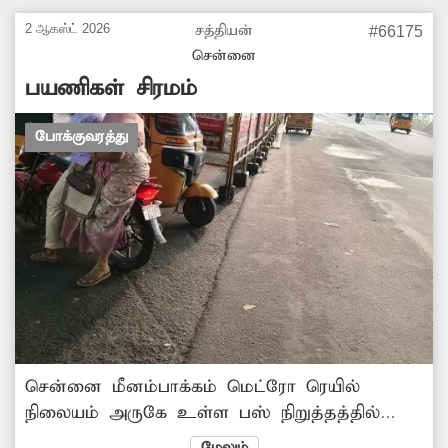
2 ஆகஸ்ட் 2026
சத்தியன்
#66175
சென்னை
பயணிகள் சிரமம்
போக்குவரத்து
சென்னை மீனம்பாக்கம் மெட்ரோ ரெயில்
நிலையம் அருகே உள்ள பஸ் நிறுத்தத்தில்
தடுப்புகள் போடப்பட்டுள்ளது. இதனால் பஸ் ஏற
மேலும்