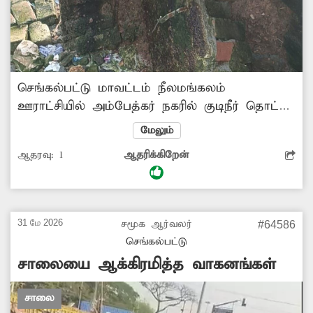
செங்கல்பட்டு மாவட்டம் நீலமங்கலம்
ஊராட்சியில் அம்பேத்கர் நகரில் குடிநீர் தொட்டி
உள்ளது. இந்த தொட்டியின் அடித்தளம்
மேலும்
சேதமடைந்து உள்ளது. இதனால் குடிநீர்
ஆதரவு:
1
ஆதரிக்கிறேன்
தொட்டி கீழே விழும் அபாய நிலையில்
உள்ளது. எனவே சம்பந்தப்பட்ட மாநகராட்சி
துறை அதிகாரிகள் விரைந்து நடவடிக்கை
எடுக்கவேண்டு அப்பகுதி மக்கள் கோரிக்கை
31 மே 2026
சமூக ஆர்வலர்
#64586
வைக்கின்றனர்.
செங்கல்பட்டு
சாலையை ஆக்கிரமித்த வாகனங்கள்
சாலை