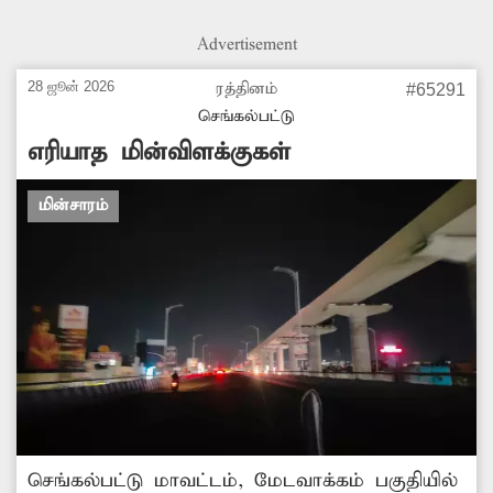
அதிகாரிகள் உரிய நடவடிக்கை எடுக்கவேண்டும்.
Advertisement
28 ஜூன் 2026
ரத்தினம்
#65291
செங்கல்பட்டு
எரியாத மின்விளக்குகள்
மின்சாரம்
செங்கல்பட்டு மாவட்டம், மேடவாக்கம் பகுதியில்