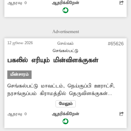
ஆதரவு:
0
ஆதரிக்கிறேன்
சரிசெய்யப்படவில்லை. இதனால் அந்த
பகுதியில் மழைக்காலங்களில் மழைநீர்
தேங்குகிறது. வாகன ஓட்டிகளும் கடும்
அவதியடைகின்றனர். எனவே சம்பந்தப்பட்ட
Advertisement
துறை அதிகாரிகள் நடவடிக்கை எடுக்கவேண்டும்.
12 ஜூலை 2026
செல்வம்
#65626
செங்கல்பட்டு
பகலில் எரியும் மின்விளக்குகள்
மின்சாரம்
செங்கல்பட்டு மாவட்டம், நெய்குப்பி ஊராட்சி,
நரசங்குப்பம் கிராமத்தில் தெருவிளக்குகள்
பகலிலும் எரிகின்றன. இதனால் மின்சாரம்
மேலும்
வீணாகிறது. மேலும் பகலில் எரியும்
ஆதரவு:
0
ஆதரிக்கிறேன்
மின்விளக்குள், சில நேரங்களில் இரவில்
எரிவதில்லை. எனவே சம்பந்தப்பட்ட துறை