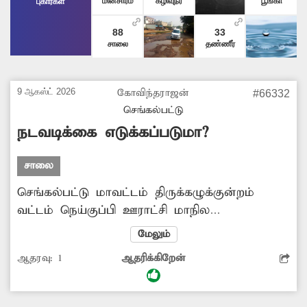
மின்சாரம்
கழிவுநீர்
பூங்கா
புகார்கள்
88
33
சாலை
தண்ணீர்
9 ஆகஸ்ட் 2026
கோவிந்தராஜன்
#66332
செங்கல்பட்டு
நடவடிக்கை எடுக்கப்படுமா?
சாலை
செங்கல்பட்டு மாவட்டம் திருக்கழுக்குன்றம்
வட்டம் நெய்குப்பி ஊராட்சி மாநில
நெடுஞ்சாலையின் இருபுறமும் கடைகள்
மேலும்
ஆக்கிரமைத்துள்ளன. இதனால் நடந்து செல்லும்
ஆதரவு:
1
ஆதரிக்கிறேன்
பாதசாரிகள் சாலையில் இறங்கி நடந்துசெல்லும்
நிலை ஏற்பட்டுள்ளது. எனவே சம்பந்தப்பட்ட
துறை அதிகாரிகள் நடவடிக்கை எடுக்கவேண்டும்.