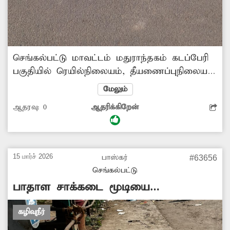
செங்கல்பட்டு மாவட்டம் மதுராந்தகம் கடப்பேரி
பகுதியில் ரெயில்நிலையம், தீயணைப்புநிலையம்
ஆகிய இடங்களுக்கு செல்லும் சாலையில்
மேலும்
உள்ள கண்காணிப்பு கேமராக்கள் கண்காணிப்பு
ஆதரவு:
0
ஆதரிக்கிறேன்
இல்லாமல் சேதமடைந்து உள்ளது. இதனால்
இரவு நேரங்களில் திருட்டு சம்பவங்கள் போன்ற
நிகழ்வுகள் நடைபேறும் அச்சத்துடனே மக்கள்
உள்ளனர். எனவே சம்பந்தப்பட்ட மாநகராட்சி
15 மார்ச் 2026
பாஸ்கர்
#63656
துறை அதிகாரிகள் நடவடிக்கை எடுத்து
செங்கல்பட்டு
கண்காணிப்பு கேமராக்களை
பாதாள சாக்கடை மூடியை
சீரமைக்கவேண்டும்.
காணவில்லை
கழிவுநீர்