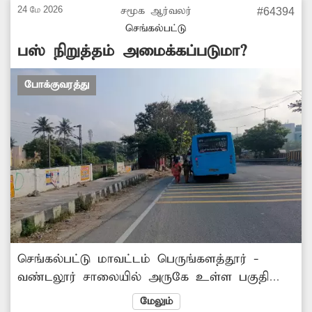
எதிர்பார்க்கின்றனர்.
24 மே 2026
சமூக ஆர்வலர்
#64394
செங்கல்பட்டு
பஸ் நிறுத்தம் அமைக்கப்படுமா?
போக்குவரத்து
செங்கல்பட்டு மாவட்டம் பெருங்களத்தூர் -
வண்டலூர் சாலையில் அருகே உள்ள பகுதி
மக்கள் இந்த இடத்தில் தான் பஸ் ஏறுகின்றனர்.
மேலும்