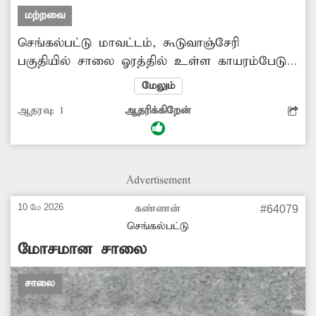
மற்றவை
செங்கல்பட்டு மாவட்டம், கூடுவாஞ்சேரி
பகுதியில் சாலை ஓரத்தில் உள்ள காயரம்பேடு
என்ற ஊரின் பெயர் பலகை தனியார் விளம்பர
மேலும்
பலகை மூலம் மறைக்கப்பட்டுள்ளது. இதனால்
ஆதரவு:
1
ஆதரிக்கிறேன்
அந்த பகுதிக்கு வரும் வாகன ஓட்டிகள் மற்றும்
பொதுமக்கள் இடம் தெரியாமல் சுற்றிதிரியும்
நிலை ஏற்படுகிறது. எனவே, இதுபோன்று பெயர்
பலகையை மறைக்கும் வகையில் உள்ள
Advertisement
விளம்பர பலகைகளை அகற்ற அதிகாரிகள்
நடவடிக்கை எடுக்க வேண்டும்.
10 மே 2026
கண்ணன்
#64079
செங்கல்பட்டு
மோசமான சாலை
சாலை