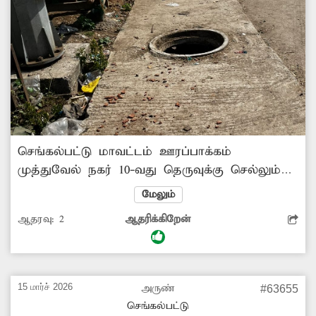
செங்கல்பட்டு மாவட்டம் ஊரப்பாக்கம்
முத்துவேல் நகர் 10-வது தெருவுக்கு செல்லும்
வழியில் உள்ள பாதாள சாக்கடையில் மூடி
மேலும்
இல்லாமல் பல நாட்களாக இருக்கிறது. இந்த
ஆதரவு:
2
ஆதரிக்கிறேன்
இடத்துக்கு அருகில் தான் கிளாம்பாக்கம் பஸ்
நிலையத்தின் பின்புற நுழைவுவாயில் பகுதியும்
உள்ளது. எனவே பெரும் அசம்பாவித
சம்பவங்கள் நடப்பதற்கு முன்பு உரிய
15 மார்ச் 2026
அருண்
#63655
நடவடிக்கை எடுக்க வேண்டும்.
செங்கல்பட்டு