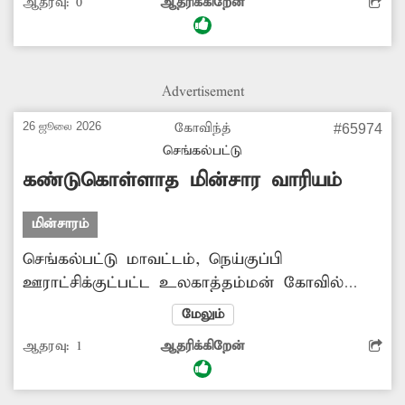
ஆதரவு:
0
ஆதரிக்கிறேன்
உள்ளது. இதனால் சாலையில்
செல்லும்பொதுமக்கள் அச்சத்துடனே கடந்து
செல்கின்றனர். எனவே சம்பந்தப்பட்ட
துறைஅதிகாரிகள் விரைந்து நடவடிக்கை எடுத்து
Advertisement
மின்கம்பத்தை சீரமைக்கவேண்டும்.
26 ஜூலை 2026
கோவிந்த்
#65974
செங்கல்பட்டு
கண்டுகொள்ளாத மின்சார வாரியம்
மின்சாரம்
செங்கல்பட்டு மாவட்டம், நெய்குப்பி
ஊராட்சிக்குட்பட்ட உலகாத்தம்மன் கோவில்
தெரு மற்றும் அதனை சுற்றியுள்ள பகுதிகளில்
மேலும்
பகல் நேரங்களிலும் தெரு விளக்குகள்
ஆதரவு:
1
ஆதரிக்கிறேன்
எரிகின்றன. இதனால் மின்சாரம் வீணாகிறது.
மேலும சில சமயங்களில் இரவு நேரங்களில்
மின்விளக்குகள் சரிவர எரிவதில்லை.