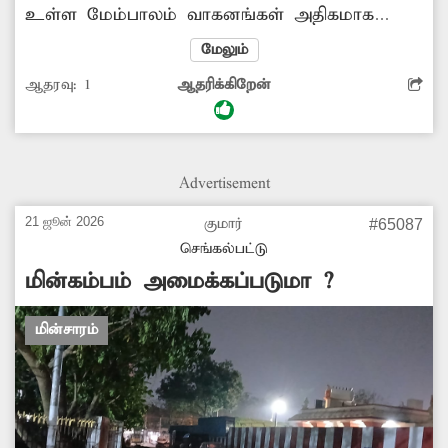
உள்ள மேம்பாலம் வாகனங்கள் அதிகமாக
செல்லும் பகுதி. இந்த மேம்பாலம் மற்றும்
மேலும்
அதன் அருகே உள்ள பகுதிகளில்,
ஆதரவு:
1
ஆதரிக்கிறேன்
மின்விளக்குகள் சரிவர எரிவதில்லை. இதனால்
இரவு நேரங்களில் வாகன ஓட்டிகள் மற்றும்
பொதுமக்கள் சிரமத்துக்கு ஆளாகின்றனர்.
எனவே சம்பந்தப்பட்ட துறை அதிகாரிகள்
Advertisement
நடவடிக்கை எடுக்கவேண்டும்.
21 ஜூன் 2026
குமார்
#65087
செங்கல்பட்டு
மின்கம்பம் அமைக்கப்படுமா ?
மின்சாரம்