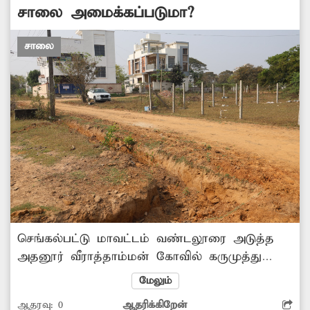
சாலை அமைக்கப்படுமா?
சாலை
செங்கல்பட்டு மாவட்டம் வண்டலூரை அடுத்த
அதனூர் வீராத்தாம்மன் கோவில் கருமுத்து
தியாகராஜ நகரில் பல மாதங்களுக்கு முன்பு
மேலும்
சாலை போடுவதற்கு பள்ளம் தோண்டப்பட்டது.
ஆதரவு:
0
ஆதரிக்கிறேன்