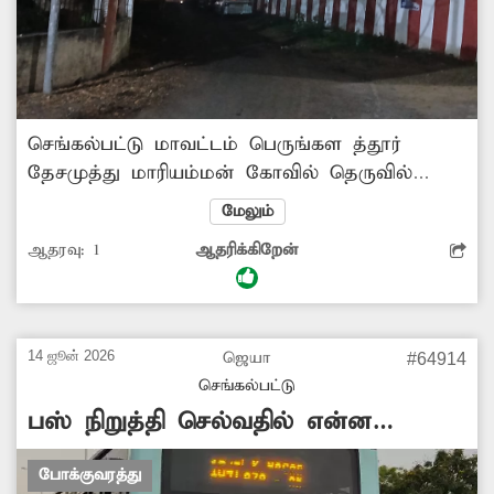
செங்கல்பட்டு மாவட்டம் பெருங்கள த்தூர்
தேசமுத்து மாரியம்மன் கோவில் தெருவில்
மின்கம்பங்கள் இல்லை. இதனால் இரவு
மேலும்
நேரங்களில் சாலை வெளிச்சம் இல்லாமல்
ஆதரவு:
1
ஆதரிக்கிறேன்
உள்ளது. இதனால் பெண்கள் மற்றும்
குழந்தைகள் அச்சத்துடனே சாலையில்
செல்கின்றனர். எனவே சம்பந்தப்பட்ட
மாநகராட்சி அதிகாரிகள் விரைந்து நடவடிக்கை
14 ஜூன் 2026
ஜெயா
#64914
எடுத்த மின்கம்பம் அமைத்து தரவேண்டும்.
செங்கல்பட்டு
பஸ் நிறுத்தி செல்வதில் என்ன
பிரச்சினை?
போக்குவரத்து