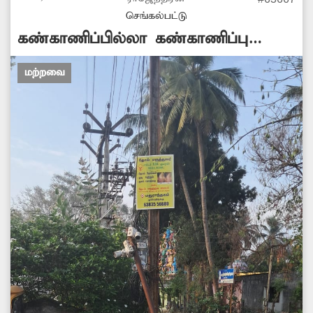
செங்கல்பட்டு
கண்காணிப்பில்லா கண்காணிப்பு
கேமரா
மற்றவை