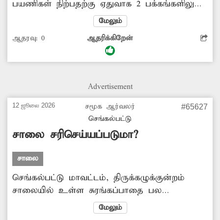
பயணிகள் நிற்பதற்கு ஏதுவாக 2 பக்கங்களிலும்
நிழற்குடைகள் அமைக்கப்பட்டு இருந்தன.
மேலும்
ஆனால் இப்போது அது இல்லை. மேலும்
ஆதரவு:
0
ஆதரிக்கிறேன்
கிளாம்பாக்கம் பஸ் நிலையத்தில் இருந்து
வெளிவந்து ஊரப்பாக்கம் சிக்னலை கடந்து
செல்லும் எந்த மாநகர பஸ்களும் இந்த பஸ்
நிறுத்தத்தில் நிற்பது கிடையாது. செங்கல்பட்டில்
Advertisement
இருந்து தாம்பரம் மார்க்கமாக வரக்கூடிய
பஸ்களில் மட்டுமே ஊரப்பாக்கம் ஸ்கூல் பஸ்
12 ஜூலை 2026
சமூக ஆர்வலர்
#65627
நிறுத்தத்தில் ஏறும் பயணிகளால் பயணிக்கும்
செங்கல்பட்டு
சூழல் உள்ளது. இதற்கு சம்பந்தப்பட்ட துறை
சாலை சரிசெய்யப்படுமா?
தீர்வு காணவேண்டும்.
சாலை
செங்கல்பட்டு மாவட்டம், திருக்கழுக்குன்றம்
சாலையில் உள்ள சுரங்கப்பாதை பல
மாதங்களுக்கு முன்பு தோண்டப்பட்டது. ஆனால்
மேலும்
அது தற்போது வரை முழுவதுமாக