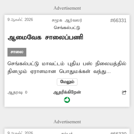
Advertisement
9 ஆகஸ்ட் 2026
சமூக ஆர்வலர்
#66331
செங்கல்பட்டு
ஆமைவேக சாலைப்பணி
சாலை
செங்கல்பட்டு மாவட்டம் புதிய பஸ் நிலையத்தில்
தினமும் ஏராளமான பொதுமக்கள் வந்து
செல்கின்றனர். இந்த பஸ்நிலையத்தின்
மேலும்
பின்புறமாக ஆஸ்பத்திரி அருகே சாலையில்
ஆதரவு:
0
ஆதரிக்கிறேன்
கழிவுநீர் தேங்கி நிற்கிறது. மேலும் அதன்அருகே
கழிவுநீர் கால்வாய் அமைக்கும் பணி மந்தமான
நிலையில் மெதுவாக நடைபெறுகிறது. இதனால்
அந்த வழியாக வரும் பொதுமக்கள் சீரமம்
Advertisement
அடைகின்றனர். எனவே சம்பந்தப்பட்ட
மாநகராட்சி துறை அதிகாரிகள்
9 ஆகஸ்ட் 2026
சம்பத்