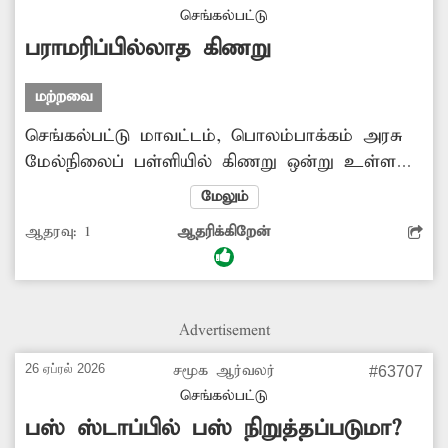
செங்கல்பட்டு
பராமரிப்பில்லாத கிணறு
மற்றவை
செங்கல்பட்டு மாவட்டம், பொலம்பாக்கம் அரசு
மேல்நிலைப் பள்ளியில் கிணறு ஒன்று உள்ளது.
இந்த கிணறு பராமரிப்பு இல்லாமல் மிகவும்
மேலும்
மோசமான நிலையில் கிடக்கிறது. இந்த
ஆதரவு:
1
ஆதரிக்கிறேன்
கிணற்றை சுத்தம் செய்தால் பள்ளியில் உள்ள
மாணவ-மாணவியர்கள் தேவைகளுக்கு
பயன்படுத்தலாம். எனவே, சம்பந்தப்பட்ட துறை
அதிகாரிகள் இதுகுறித்து நடவடிக்கை எடுக்க
Advertisement
வேண்டும்.
26 ஏப்ரல் 2026
சமூக ஆர்வலர்
#63707
செங்கல்பட்டு
பஸ் ஸ்டாப்பில் பஸ் நிறுத்தப்படுமா?