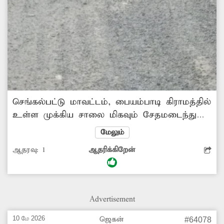
செங்கல்பட்டு மாவட்டம், பையம்பாடி கிராமத்தில்
உள்ள முக்கிய சாலை மிகவும் சேதமடைந்து
கிடக்கிறது. இதனால் இருசக்கர வாகனத்தில்
மேலும்
செல்பவர்கள், சாலையில் பள்ளம் தெரியாமல்
ஆதரவு:
1
ஆதரிக்கிறேன்
கீழே விழுந்து விபத்துகளில் சிக்குகின்றனர்.
எனவே, அந்த சாலைகளில் செல்லும் போது
வாகன ஓட்டிகள் அச்சத்துடன் கடந்து
செல்கின்றனர். இதுகுறித்து நெடுஞ்சாலைத்
Advertisement
துறை அதிகாரிகள் உரிய நடவடிக்கை எடுத்து
சாலையை சீரமைக்க வேண்டும்.
10 மே 2026
ஜெகன்
#64078