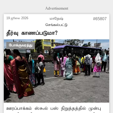
சம்பந்தப்பட்ட மின்சார வாரிய ஊழியர்கள்
Advertisement
நடவடிக்கை எடுப்பார்களா என அப்பகுதி மக்கள்
எதிர்பார்க்கின்றனர்.
19 ஜூலை 2026
மாதேஷ்
#65807
செங்கல்பட்டு
தீர்வு காணப்படுமா?
போக்குவரத்து
ஊரப்பாக்கம் ஸ்கூல் பஸ் நிறுத்தத்தில் முன்பு