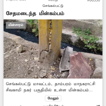
#66330
நடவடிக்கைஎடுக்கவேண்டும் என அப்பகுதி
செங்கல்பட்டு
மக்கள் கோரிக்கை வைக்கின்றனர்.
சேதமடைந்த மின்கம்பம்
மின்சாரம்
செங்கல்பட்டு மாவட்டம், தாம்பரம் மாநகராட்சி
சிவகாமி நகர் பகுதியில் உள்ள மின்கம்பம்
சேதமடைந்து உள்ளது. அதன் அடிப்பாகத்தில்
மேலும்
மின்பூச்சுகள் பெயர்ந்து, கீழே விழும் நிலையில்