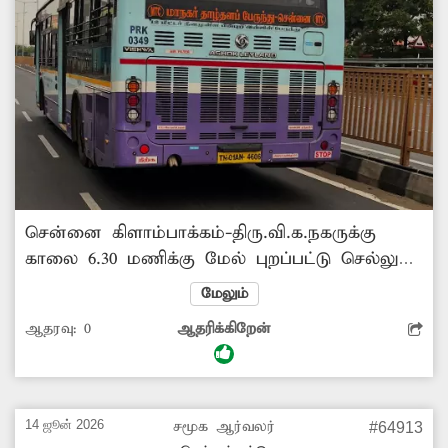
சென்னை கிளாம்பாக்கம்-திரு.வி.க.நகருக்கு
காலை 6.30 மணிக்கு மேல் புறப்பட்டு செல்லும்
பஸ்(வழித்தடம் எண் 104 டி), கிளாம்பாக்கம்
மேலும்
பஸ் நிலையத்தில் இருந்து வெளியில் வரும்
ஆதரவு:
0
ஆதரிக்கிறேன்
இடத்தில் பயணிகள் ஏறுவதற்கு கை
நீட்டினாலும் நிறுத்துவது இல்லை. இது தினமும்
நடக்கக் கூடிய சம்பவமாகவே இருக்கிறது. காலி
இருக்கைகளுடன் செல்லும் பஸ்சை சில
14 ஜூன் 2026
சமூக ஆர்வலர்
#64913
வினாடிகள் நிறுத்தி பயணிகளை ஏற்றி