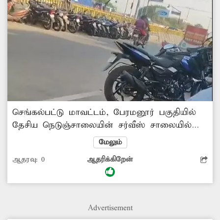
செங்கல்பட்டு மாவட்டம், பேரமனூர் பகுதியில்
தேசிய நெடுஞ்சாலையின் சர்வீஸ் சாலையில்
இருபுறமும் மோட்டார் சைக்கிள்கள் சாலையை
மேலும்
ஆக்கிரமித்து உள்ளன. இதனால் அந்த
ஆதரவு:
0
ஆதரிக்கிறேன்
சாலையில் வரும் வாகன ஓட்டிகள் மிகுந்த
சிரமம் அடைகின்றனர். சில சமயங்களில்
விபத்து ஏற்படுகிறது. எனவே சம்பந்தப்பட்ட
துறை அதிகாரிகள் விரைந்த நடவடிக்கை
Advertisement
எடுக்கவேண்டும் என வாகன ஓட்டிகள்