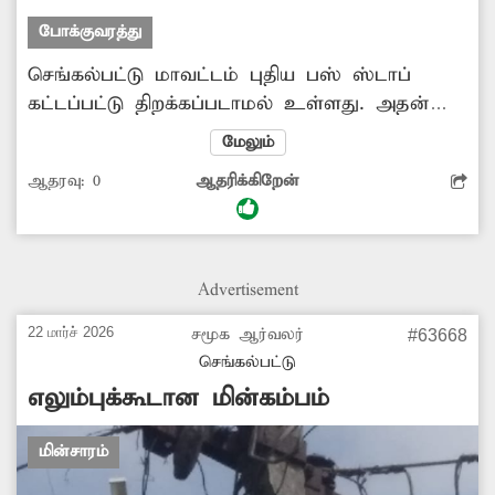
போக்குவரத்து
செங்கல்பட்டு மாவட்டம் புதிய பஸ் ஸ்டாப்
கட்டப்பட்டு திறக்கப்படாமல் உள்ளது. அதன்
அருகே உள்ள பஸ் ஸ்டாப்பில் பஸ்கள் சரியாக
மேலும்
நிற்பதில்லை. இதனால் பயணிகள் மிகுந்த
ஆதரவு:
0
ஆதரிக்கிறேன்
சிரமம் அடைகின்றனர். முதியவர்கள், பெண்கள்
அதிகமாக பாதிக்கப்படுகிறார்கள். சம்பந்தப்பட்ட
போக்குவரத்து துறை அதிகாரிகள் பஸ்கள், பஸ்
ஸ்டாப்பில் நிறுத்த நடவடிக்கை எடுக்கவேண்டி
Advertisement
பயணிகள் எதிர்பார்க்கின்றனர்.
22 மார்ச் 2026
சமூக ஆர்வலர்
#63668
செங்கல்பட்டு
எலும்புக்கூடான மின்கம்பம்
மின்சாரம்