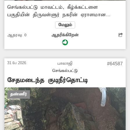
செங்கல்பட்டு மாவட்டம், கீழ்க்கட்டளை
பகுதியின் திருவள்ளுர் நகரின் ஏராளமான
தெருநாய்கள் சுற்றித்திரிகின்றன. இவை அந்த
மேலும்
வழியாக நடந்து செல்லும்
ஆதரவு:
0
ஆதரிக்கிறேன்
பொதுமக்களையும்,வாகன ஓட்டிகளையும் துரத்தி
கடிக்க பாய்கின்றன. இதனால் மக்கள்
அச்சத்துடனே கடந்து செல்லும் நிலை உள்ளது.
எனவே சம்பந்தப்பட்ட மாநகராட்சி துறை
31 மே 2026
பாலாஜி
#64587
அதிகாரிகள் நடவடிக்கை எடுக்கவேண்டி
செங்கல்பட்டு
அப்பகுதி மக்கள் கோரிக்கை வைக்கின்றனர்.
சேதமடைந்த குடிநீர்தொட்டி
தண்ணீர்