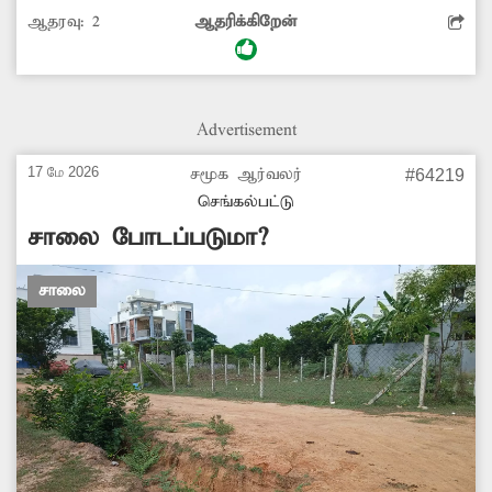
ஆனால் இந்த இடத்தில் பஸ் நிறுத்தம் இல்லை.
ஆதரவு:
2
ஆதரிக்கிறேன்
இதனால் அநேகமான பஸ்கள் இங்கு நிற்காமல்
செல்கிறது. இதனால் மக்கள் மிகுந்த சிரமம்
அடைகின்றனர். சம்பந்தப்பட்ட துறை
அதிகாரிகள் நடவடிக்கை எடுத்து பஸ் நிறுத்தம்
Advertisement
அமைக்கவேண்டும்.
17 மே 2026
சமூக ஆர்வலர்
#64219
செங்கல்பட்டு
சாலை போடப்படுமா?
சாலை