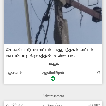
செங்கல்பட்டு மாவட்டம், மதுராந்தகம் வட்டம்
பையம்பாடி கிராமத்தில் உள்ள பல
மின்கம்பங்கள் சிதலமடைந்து சிமெண்டு
மேலும்
பூச்சுகள் பெயர்ந்து எலும்புக்கூடு போன்று
ஆதரவு:
9
ஆதரிக்கிறேன்
காட்சியளிக்கிறது. அந்த மின்கம்பங்கள் கீழே
விழுவதற்கு முன்பு மின்வாரிய அதிகாரிகள்
மின்கம்பத்தை சரிசெய்ய வேண்டு கிராம மக்கள்
கோரிக்கை வைக்கின்றனர்.
Advertisement
22 மார்ச் 2026
ராஜேந்திரன்
#63667