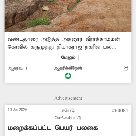
வண்டலூரை அடுத்த அதனூர் வீராத்தாம்மன்
கோவில் கருமுத்து தியாகராஜ நகரில் பல
மாதங்களாக ரோடு போடுவதற்கு
மேலும்
தோண்டிபோடப்பபட்ட சாலை பள்ளங்குழியாக
ஆதரவு:
1
ஆதரிக்கிறேன்
காட்சியளிப்பதை படத்தில் காணலாம் .
விரையில் சம்பந்தப்பட்ட பஞ்சாயத்து நிர்வாகம்
நடவடிக்கை எடுப்பார்களா?
Advertisement
10 மே 2026
சுரேஷ்
#64081
செங்கல்பட்டு
மறைக்கப்பட்ட பெயர் பலகை