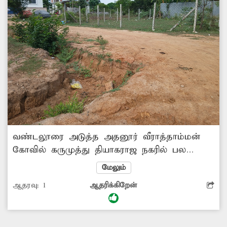
வண்டலூரை அடுத்த அதனூர் வீராத்தாம்மன்
கோவில் கருமுத்து தியாகராஜ நகரில் பல
மாதங்களாக ரோடு போடுவதற்கு
மேலும்
தோண்டிபோடப்பபட்ட சாலை பள்ளங்குழியாக
ஆதரவு:
1
ஆதரிக்கிறேன்
காட்சியளிப்பதை படத்தில் காணலாம் .
விரையில் சம்பந்தப்பட்ட பஞ்சாயத்து நிர்வாகம்
நடவடிக்கை எடுப்பார்களா?