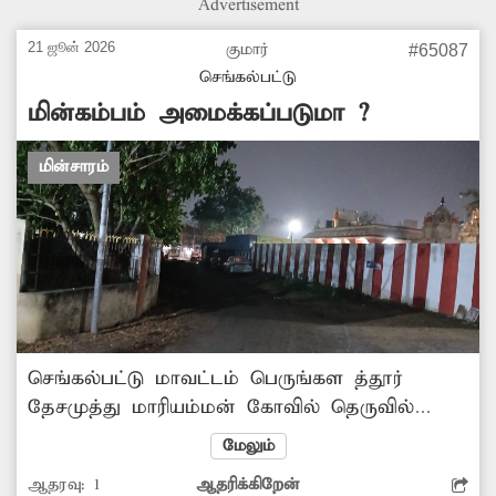
Advertisement
நடவடிக்கை எடுக்கவேண்டும்.
21 ஜூன் 2026
குமார்
#65087
செங்கல்பட்டு
மின்கம்பம் அமைக்கப்படுமா ?
மின்சாரம்
செங்கல்பட்டு மாவட்டம் பெருங்கள த்தூர்
தேசமுத்து மாரியம்மன் கோவில் தெருவில்
மின்கம்பங்கள் இல்லை. இதனால் இரவு
மேலும்
நேரங்களில் சாலை வெளிச்சம் இல்லாமல்
ஆதரவு:
1
ஆதரிக்கிறேன்
உள்ளது. இதனால் பெண்கள் மற்றும்