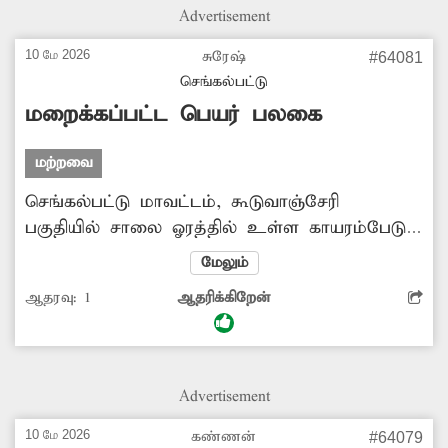
Advertisement
10 மே 2026
சுரேஷ்
#64081
செங்கல்பட்டு
மறைக்கப்பட்ட பெயர் பலகை
மற்றவை
செங்கல்பட்டு மாவட்டம், கூடுவாஞ்சேரி
பகுதியில் சாலை ஓரத்தில் உள்ள காயரம்பேடு
என்ற ஊரின் பெயர் பலகை தனியார் விளம்பர
மேலும்
பலகை மூலம் மறைக்கப்பட்டுள்ளது. இதனால்
ஆதரவு:
1
ஆதரிக்கிறேன்
அந்த பகுதிக்கு வரும் வாகன ஓட்டிகள் மற்றும்
பொதுமக்கள் இடம் தெரியாமல் சுற்றிதிரியும்
நிலை ஏற்படுகிறது. எனவே, இதுபோன்று பெயர்
பலகையை மறைக்கும் வகையில் உள்ள
Advertisement
விளம்பர பலகைகளை அகற்ற அதிகாரிகள்
நடவடிக்கை எடுக்க வேண்டும்.
10 மே 2026
கண்ணன்
#64079