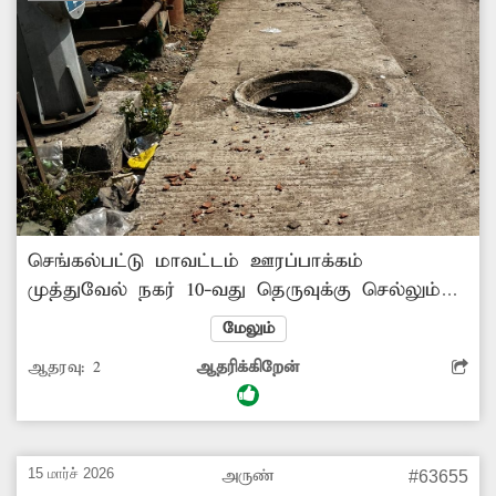
செங்கல்பட்டு மாவட்டம் ஊரப்பாக்கம்
முத்துவேல் நகர் 10-வது தெருவுக்கு செல்லும்
வழியில் உள்ள பாதாள சாக்கடையில் மூடி
மேலும்
இல்லாமல் பல நாட்களாக இருக்கிறது. இந்த
ஆதரவு:
2
ஆதரிக்கிறேன்
இடத்துக்கு அருகில் தான் கிளாம்பாக்கம் பஸ்
நிலையத்தின் பின்புற நுழைவுவாயில் பகுதியும்
உள்ளது. எனவே பெரும் அசம்பாவித
சம்பவங்கள் நடப்பதற்கு முன்பு உரிய
15 மார்ச் 2026
அருண்
#63655
நடவடிக்கை எடுக்க வேண்டும்.