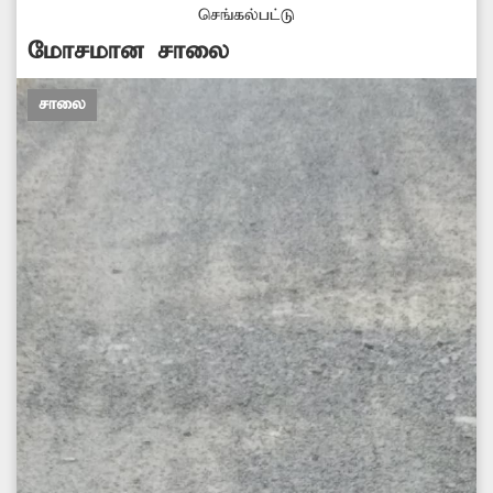
செங்கல்பட்டு
மோசமான சாலை
சாலை