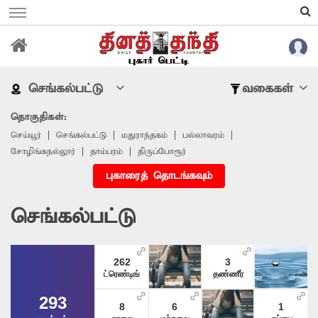
செங்கல்பட்டு
வகைகள்
தொகுதிகள்:
செய்யூர்
செங்கல்பட்டு
மதுராந்தகம்
பல்லாவரம்
சோழிங்கநல்லூர்
தாம்பரம்
திருப்போரூர்
புகாரைத் தொடங்கவும்
செங்கல்பட்டு
262
3
ட்ரெண்டிங்
தண்ணீர்
293
8
6
1