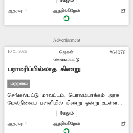
மேலும்
செல்பவர்கள், சாலையில் பள்ளம் தெரியாமல்
ஆதரவு:
1
ஆதரிக்கிறேன்
கீழே விழுந்து விபத்துகளில் சிக்குகின்றனர்.
எனவே, அந்த சாலைகளில் செல்லும் போது
வாகன ஓட்டிகள் அச்சத்துடன் கடந்து
செல்கின்றனர். இதுகுறித்து நெடுஞ்சாலைத்
Advertisement
துறை அதிகாரிகள் உரிய நடவடிக்கை எடுத்து
சாலையை சீரமைக்க வேண்டும்.
10 மே 2026
ஜெகன்
#64078
செங்கல்பட்டு
பராமரிப்பில்லாத கிணறு
மற்றவை
செங்கல்பட்டு மாவட்டம், பொலம்பாக்கம் அரசு
மேல்நிலைப் பள்ளியில் கிணறு ஒன்று உள்ளது.
இந்த கிணறு பராமரிப்பு இல்லாமல் மிகவும்
மேலும்
மோசமான நிலையில் கிடக்கிறது. இந்த
ஆதரவு:
1
ஆதரிக்கிறேன்
கிணற்றை சுத்தம் செய்தால் பள்ளியில் உள்ள