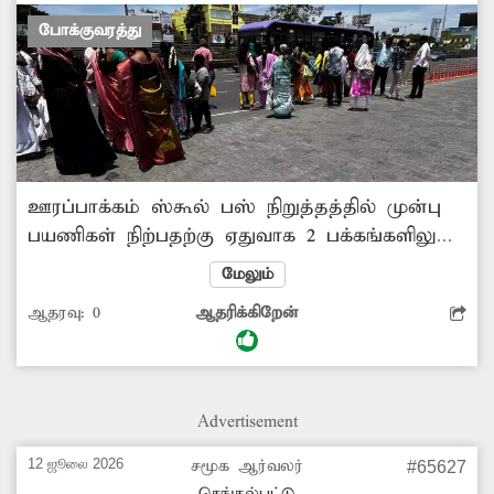
போக்குவரத்து
ஊரப்பாக்கம் ஸ்கூல் பஸ் நிறுத்தத்தில் முன்பு
பயணிகள் நிற்பதற்கு ஏதுவாக 2 பக்கங்களிலும்
நிழற்குடைகள் அமைக்கப்பட்டு இருந்தன.
மேலும்
ஆனால் இப்போது அது இல்லை. மேலும்
ஆதரவு:
0
ஆதரிக்கிறேன்
கிளாம்பாக்கம் பஸ் நிலையத்தில் இருந்து
வெளிவந்து ஊரப்பாக்கம் சிக்னலை கடந்து
செல்லும் எந்த மாநகர பஸ்களும் இந்த பஸ்
நிறுத்தத்தில் நிற்பது கிடையாது. செங்கல்பட்டில்
Advertisement
இருந்து தாம்பரம் மார்க்கமாக வரக்கூடிய
பஸ்களில் மட்டுமே ஊரப்பாக்கம் ஸ்கூல் பஸ்
12 ஜூலை 2026
சமூக ஆர்வலர்
#65627