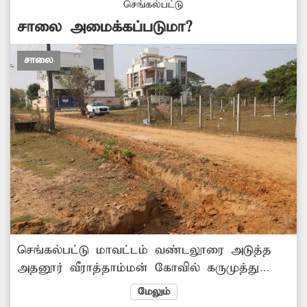
செங்கல்பட்டு
சாலை அமைக்கப்படுமா?
சாலை
செங்கல்பட்டு மாவட்டம் வண்டலூரை அடுத்த
அதனூர் வீராத்தாம்மன் கோவில் கருமுத்து
தியாகராஜ நகரில் பல மாதங்களுக்கு முன்பு
மேலும்
சாலை போடுவதற்கு பள்ளம் தோண்டப்பட்டது.