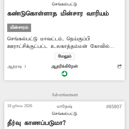
செங்கல்பட்டு
கண்டுகொள்ளாத மின்சார வாரியம்
மின்சாரம்
செங்கல்பட்டு மாவட்டம், நெய்குப்பி
ஊராட்சிக்குட்பட்ட உலகாத்தம்மன் கோவில்
தெரு மற்றும் அதனை சுற்றியுள்ள பகுதிகளில்
மேலும்
பகல் நேரங்களிலும் தெரு விளக்குகள்
ஆதரவு:
1
ஆதரிக்கிறேன்
எரிகின்றன. இதனால் மின்சாரம் வீணாகிறது.
மேலும சில சமயங்களில் இரவு நேரங்களில்
மின்விளக்குகள் சரிவர எரிவதில்லை.
சம்பந்தப்பட்ட மின்சார வாரிய ஊழியர்கள்
Advertisement
நடவடிக்கை எடுப்பார்களா என அப்பகுதி மக்கள்
எதிர்பார்க்கின்றனர்.
19 ஜூலை 2026
மாதேஷ்
#65807
செங்கல்பட்டு
தீர்வு காணப்படுமா?