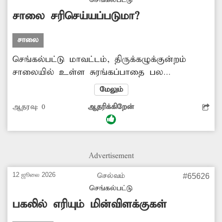
நிறுத்தத்தில் ஏறும் பயணிகளால் பயணிக்கும்
செங்கல்பட்டு
சூழல் உள்ளது. இதற்கு சம்பந்தப்பட்ட துறை
சாலை சரிசெய்யப்படுமா?
தீர்வு காணவேண்டும்.
சாலை
செங்கல்பட்டு மாவட்டம், திருக்கழுக்குன்றம்
சாலையில் உள்ள சுரங்கப்பாதை பல
மாதங்களுக்கு முன்பு தோண்டப்பட்டது. ஆனால்
மேலும்
அது தற்போது வரை முழுவதுமாக
ஆதரவு:
0
ஆதரிக்கிறேன்
சரிசெய்யப்படவில்லை. இதனால் அந்த
பகுதியில் மழைக்காலங்களில் மழைநீர்
தேங்குகிறது. வாகன ஓட்டிகளும் கடும்
அவதியடைகின்றனர். எனவே சம்பந்தப்பட்ட
Advertisement
துறை அதிகாரிகள் நடவடிக்கை எடுக்கவேண்டும்.
12 ஜூலை 2026
செல்வம்
#65626
செங்கல்பட்டு
பகலில் எரியும் மின்விளக்குகள்