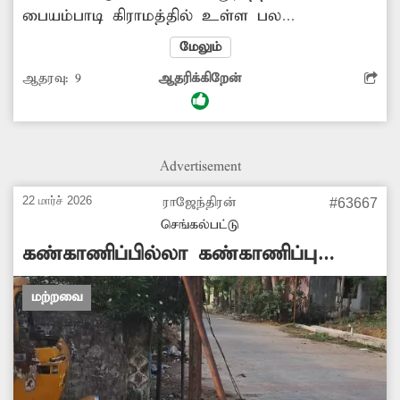
பையம்பாடி கிராமத்தில் உள்ள பல
மின்கம்பங்கள் சிதலமடைந்து சிமெண்டு
மேலும்
பூச்சுகள் பெயர்ந்து எலும்புக்கூடு போன்று
ஆதரவு:
9
ஆதரிக்கிறேன்
காட்சியளிக்கிறது. அந்த மின்கம்பங்கள் கீழே
விழுவதற்கு முன்பு மின்வாரிய அதிகாரிகள்
மின்கம்பத்தை சரிசெய்ய வேண்டு கிராம மக்கள்
கோரிக்கை வைக்கின்றனர்.
Advertisement
22 மார்ச் 2026
ராஜேந்திரன்
#63667
செங்கல்பட்டு
கண்காணிப்பில்லா கண்காணிப்பு
கேமரா
மற்றவை