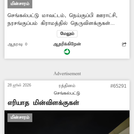
மின்சாரம்
செங்கல்பட்டு மாவட்டம், நெய்குப்பி ஊராட்சி,
நரசங்குப்பம் கிராமத்தில் தெருவிளக்குகள்
பகலிலும் எரிகின்றன. இதனால் மின்சாரம்
மேலும்
வீணாகிறது. மேலும் பகலில் எரியும்
ஆதரவு:
0
ஆதரிக்கிறேன்
மின்விளக்குள், சில நேரங்களில் இரவில்
எரிவதில்லை. எனவே சம்பந்தப்பட்ட துறை
அதிகாரிகள் உரிய நடவடிக்கை எடுக்கவேண்டும்.
Advertisement
28 ஜூன் 2026
ரத்தினம்
#65291
செங்கல்பட்டு
எரியாத மின்விளக்குகள்
மின்சாரம்