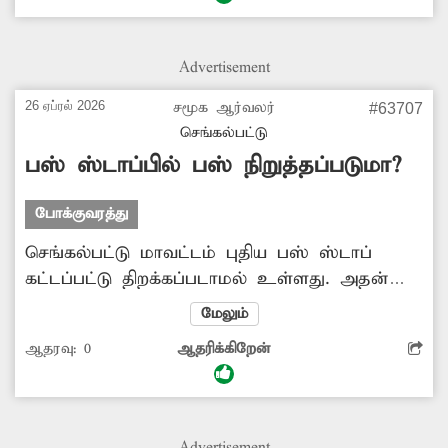
மாணவ-மாணவியர்கள் தேவைகளுக்கு
பயன்படுத்தலாம். எனவே, சம்பந்தப்பட்ட துறை
அதிகாரிகள் இதுகுறித்து நடவடிக்கை எடுக்க
Advertisement
வேண்டும்.
26 ஏப்ரல் 2026
சமூக ஆர்வலர்
#63707
செங்கல்பட்டு
பஸ் ஸ்டாப்பில் பஸ் நிறுத்தப்படுமா?
போக்குவரத்து
செங்கல்பட்டு மாவட்டம் புதிய பஸ் ஸ்டாப்
கட்டப்பட்டு திறக்கப்படாமல் உள்ளது. அதன்
அருகே உள்ள பஸ் ஸ்டாப்பில் பஸ்கள் சரியாக
மேலும்
நிற்பதில்லை. இதனால் பயணிகள் மிகுந்த
ஆதரவு:
0
ஆதரிக்கிறேன்
சிரமம் அடைகின்றனர். முதியவர்கள், பெண்கள்
அதிகமாக பாதிக்கப்படுகிறார்கள். சம்பந்தப்பட்ட
போக்குவரத்து துறை அதிகாரிகள் பஸ்கள், பஸ்
ஸ்டாப்பில் நிறுத்த நடவடிக்கை எடுக்கவேண்டி
Advertisement