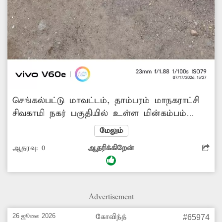
செங்கல்பட்டு மாவட்டம், தாம்பரம் மாநகராட்சி
சிவகாமி நகர் பகுதியில் உள்ள மின்கம்பம்
சேதமடைந்து உள்ளது. அதன் அடிப்பாகத்தில்
மேலும்
மின்பூச்சுகள் பெயர்ந்து, கீழே விழும் நிலையில்
ஆதரவு:
0
ஆதரிக்கிறேன்
உள்ளது. இதனால் சாலையில்
செல்லும்பொதுமக்கள் அச்சத்துடனே கடந்து
செல்கின்றனர். எனவே சம்பந்தப்பட்ட
துறைஅதிகாரிகள் விரைந்து நடவடிக்கை எடுத்து
Advertisement
மின்கம்பத்தை சீரமைக்கவேண்டும்.
26 ஜூலை 2026
கோவிந்த்
#65974