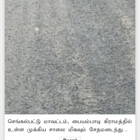
செங்கல்பட்டு மாவட்டம், பையம்பாடி கிராமத்தில்
உள்ள முக்கிய சாலை மிகவும் சேதமடைந்து
கிடக்கிறது. இதனால் இருசக்கர வாகனத்தில்