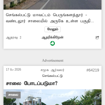
செங்கல்பட்டு மாவட்டம் பெருங்களத்தூர் -
வண்டலூர் சாலையில் அருகே உள்ள பகுதி
மக்கள் இந்த இடத்தில் தான் பஸ் ஏறுகின்றனர்.
மேலும்
ஆனால் இந்த இடத்தில் பஸ் நிறுத்தம் இல்லை.
ஆதரவு:
2
ஆதரிக்கிறேன்
இதனால் அநேகமான பஸ்கள் இங்கு நிற்காமல்
செல்கிறது. இதனால் மக்கள் மிகுந்த சிரமம்
அடைகின்றனர். சம்பந்தப்பட்ட துறை
அதிகாரிகள் நடவடிக்கை எடுத்து பஸ் நிறுத்தம்
Advertisement
அமைக்கவேண்டும்.
17 மே 2026
சமூக ஆர்வலர்
#64219
செங்கல்பட்டு
சாலை போடப்படுமா?
சாலை