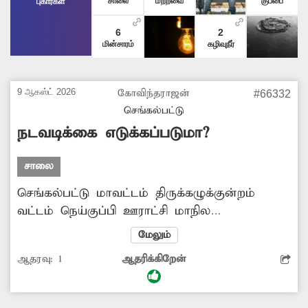
சாலை
மற்றவை
குப்பை
புகார்கள்
6
2
மின்சாரம்
கழிவுநீர்
9 ஆகஸ்ட் 2026
கோவிந்தராஜன்
#66332
செங்கல்பட்டு
நடவடிக்கை எடுக்கப்படுமா?
சாலை
செங்கல்பட்டு மாவட்டம் திருக்கழுக்குன்றம்
வட்டம் நெய்குப்பி ஊராட்சி மாநில
நெடுஞ்சாலையின் இருபுறமும் கடைகள்
மேலும்
ஆக்கிரமைத்துள்ளன. இதனால் நடந்து செல்லும்
ஆதரவு:
1
ஆதரிக்கிறேன்
பாதசாரிகள் சாலையில் இறங்கி நடந்துசெல்லும்
நிலை ஏற்பட்டுள்ளது. எனவே சம்பந்தப்பட்ட
துறை அதிகாரிகள் நடவடிக்கை எடுக்கவேண்டும்.