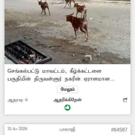
செங்கல்பட்டு மாவட்டம், கீழ்க்கட்டளை
பகுதியின் திருவள்ளுர் நகரின் ஏராளமான
தெருநாய்கள் சுற்றித்திரிகின்றன. இவை அந்த
மேலும்
வழியாக நடந்து செல்லும்
ஆதரவு:
0
ஆதரிக்கிறேன்
பொதுமக்களையும்,வாகன ஓட்டிகளையும் துரத்தி
கடிக்க பாய்கின்றன. இதனால் மக்கள்
அச்சத்துடனே கடந்து செல்லும் நிலை உள்ளது.
எனவே சம்பந்தப்பட்ட மாநகராட்சி துறை
31 மே 2026
பாலாஜி
#64587
அதிகாரிகள் நடவடிக்கை எடுக்கவேண்டி