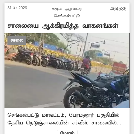
எடுக்கவேண்டு அப்பகுதி மக்கள் கோரிக்கை
31 மே 2026
சமூக ஆர்வலர்
#64586
வைக்கின்றனர்.
செங்கல்பட்டு
சாலையை ஆக்கிரமித்த வாகனங்கள்
சாலை
செங்கல்பட்டு மாவட்டம், பேரமனூர் பகுதியில்
தேசிய நெடுஞ்சாலையின் சர்வீஸ் சாலையில்
இருபுறமும் மோட்டார் சைக்கிள்கள் சாலையை
மேலும்