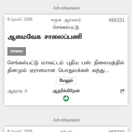
Advertisement
9 ஆகஸ்ட் 2026
சமூக ஆர்வலர்
#66331
செங்கல்பட்டு
ஆமைவேக சாலைப்பணி
சாலை
செங்கல்பட்டு மாவட்டம் புதிய பஸ் நிலையத்தில்
தினமும் ஏராளமான பொதுமக்கள் வந்து
செல்கின்றனர். இந்த பஸ்நிலையத்தின்
மேலும்
பின்புறமாக ஆஸ்பத்திரி அருகே சாலையில்
ஆதரவு:
0
ஆதரிக்கிறேன்
கழிவுநீர் தேங்கி நிற்கிறது. மேலும் அதன்அருகே
கழிவுநீர் கால்வாய் அமைக்கும் பணி மந்தமான
நிலையில் மெதுவாக நடைபெறுகிறது. இதனால்
அந்த வழியாக வரும் பொதுமக்கள் சீரமம்
Advertisement
அடைகின்றனர். எனவே சம்பந்தப்பட்ட
மாநகராட்சி துறை அதிகாரிகள்
9 ஆகஸ்ட் 2026
சம்பத்