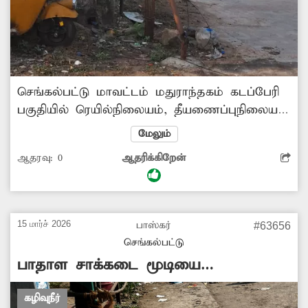
செங்கல்பட்டு மாவட்டம் மதுராந்தகம் கடப்பேரி
பகுதியில் ரெயில்நிலையம், தீயணைப்புநிலையம்
ஆகிய இடங்களுக்கு செல்லும் சாலையில்
மேலும்
உள்ள கண்காணிப்பு கேமராக்கள் கண்காணிப்பு
ஆதரவு:
0
ஆதரிக்கிறேன்
இல்லாமல் சேதமடைந்து உள்ளது. இதனால்
இரவு நேரங்களில் திருட்டு சம்பவங்கள் போன்ற
நிகழ்வுகள் நடைபேறும் அச்சத்துடனே மக்கள்
உள்ளனர். எனவே சம்பந்தப்பட்ட மாநகராட்சி
15 மார்ச் 2026
பாஸ்கர்
#63656
துறை அதிகாரிகள் நடவடிக்கை எடுத்து
செங்கல்பட்டு
கண்காணிப்பு கேமராக்களை
பாதாள சாக்கடை மூடியை
சீரமைக்கவேண்டும்.
காணவில்லை
கழிவுநீர்