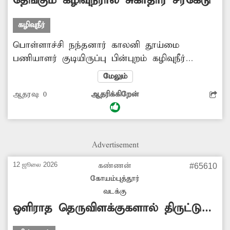
தேங்கும் கழிவுநீரால் சுகாதார சீர்கேடு
கழிவுநீர்
பொள்ளாச்சி நந்தனார் காலனி தூய்மை
பணியாளர் குடியிருப்பு பின்புறம் கழிவுநீர்
கால்வாய் உள்ளது. இந்த கால்வாய் கடந்த பல
மேலும்
மாதங்களாக தூர்வாரப்படாமல் கிடக்கிறது.
ஆதரவு:
0
ஆதரிக்கிறேன்
இதனால் கழிவுநீர் தேங்கி கொசுக்கள்
உற்பத்தியாகி வருகிறது. மேலும் கடும்
துர்நாற்றம் வீசுவதோடு சுகாதார சீர்கேடும்
நிலவுகிறது. எனவே அந்த கழிவுநீர் கால்வாயை
Advertisement
உடனடியாக தூர்வார சம்பந்தப்பட்ட துறையினர்
நடவடிக்கை எடுக்க வேண்டும்.
12 ஜூலை 2026
கண்ணன்
#65610
கோயம்புத்தூர்
வடக்கு
ஒளிராத தெருவிளக்குகளால் திருட்டு
அபாயம்