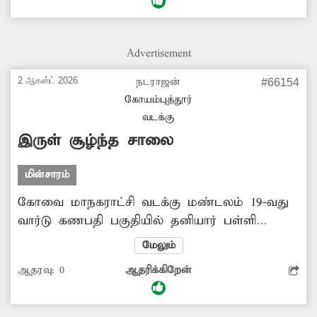
மூக்கை பிடித்துக்கொண்டு செல்லும் நிலை
உள்ளது. மேலும் சுகாதார சீர்கேடு ஏற்பட்டு
நோய் பரவும் அபாயமும் காணப்படுகிறது.
Advertisement
எனவே அந்த சாக்கடை கழிவுநீர்
வழிந்தோடுவதை தடுக்க அதிகாரிகள் ஆவன
2 ஆகஸ்ட் 2026
நடராஜன்
#66154
செய்ய வேண்டும்.
கோயம்புத்தூர்
வடக்கு
இருள் சூழ்ந்த சாலை
மின்சாரம்
கோவை மாநகராட்சி வடக்கு மண்டலம் 19-வது
வார்டு கணபதி பகுதியில் தனியார் பள்ளி
அருகில் தெருவிளக்குகள் சரிவர ஒளிருவது
மேலும்
இல்லை. இதனால் அங்குள்ள சாலைகள் இரவில்
ஆதரவு:
0
ஆதரிக்கிறேன்
இருள் சூழ்ந்து காணப்படுகின்றன. அத்துடன்
தெருநாய்கள் தொல்லையும் அதிகளவில்
உள்ளது. இதன் காரணமாக அந்த வழியாக