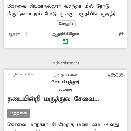
கோவை சிங்காநல்லூர் வசந்தா மில் ரோடு
கிருஷ்ணாபுரம் மேடு முக்கு பகுதியில் குடிநீர்
குழாய் உள்ளது. இந்த குழாயில் விரிசல்
மேலும்
ஏற்பட்டு உள்ளது. இதனால் தினமும் குடிநீர்
ஆதரவு:
0
ஆதரிக்கிறேன்
கசிந்து வீணாகி வருகிறது. பருவமழைகள் சரிவர
பெய்யாத நிலையில் ஆங்காங்கே குடிநீர்
தட்டுப்பாடு ஏற்பட்டு உள்ளது. இதுபோன்ற
சூழலில் இங்கு குடிநீர் வீணாவது
Advertisement
வேதனையடைய செய்கிறது. எனவே அந்த
குழாயை சம்பந்தப்பட்ட துறை அதிகாரிகள்
26 ஜூலை 2026
தீனதயாளன்
#65985
சீரமைக்க நடவடிக்கை எடுக்க வேண்டும்.
கோயம்புத்தூர்
வடக்கு
தடையின்றி மருத்துவ சேவை
கிடைக்குமா?
மற்றவை
கோவை மாநகராட்சி மேற்கு மண்டலம் 33-வது