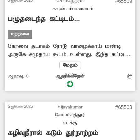
5 ஜூலை 2026
சோமசுந்தரம்
#65509
நிலை உள்ளது. எனவே அந்த இருக்கையை
கவுண்டம்பாளையம்
சீரமைக்க அதிகாரிகள் முன்வர வேண்டும்.
பழுதடைந்த கட்டிடம்
சீரமைக்கப்படுமா?
மற்றவை
கோவை தடாகம் ரோடு வாழைக்காய் மண்டி
அருகே சமுதாய கூடம் உள்ளது. இந்த கட்டிடம்
மிகவும் பழுதடைந்த நிலையில் காணப்படுகிறது.
மேலும்
மேலும் கட்டிடத்தின் பல்வேறு இடங்களில்
ஆதரவு:
0
ஆதரிக்கிறேன்
செடிகள் முளைத்து வருகின்றன. இதனால் பல
லட்சம் ரூபாய் செலவில் கட்டப்பட்ட கட்டிடம்
வீணாகும் நிலை உள்ளது. எனவே அந்த
கட்டிடத்தை சீரமைக்க அதிகாரிகள் உரிய
5 ஜூலை 2026
Vijayakumar
#65503
நடவடிக்கை எடுக்க வேண்டும்.
கோயம்புத்தூர்
வடக்கு
கழிவுநீரால் கடும் துர்நாற்றம்