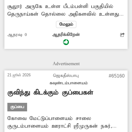
சூலூர் அருகே உள்ள பீடம்பள்ளி பகுதியில்
தெருநாய்கள் தொல்லை அதிகளவில் உள்ளது.
அவை சாலைகளிலும், தெருக்களிலும் கூட்டம்
மேலும்
கூட்டமாக உலா வருகின்றன. மேலும அந்த
ஆதரவு:
0
ஆதரிக்கிறேன்
வழியாக நடந்து செல்வோரையும், இருசக்கர
வாகனங்களில் செல்வோரையும் துரத்தி சென்று
கடிக்க முயல்கின்றன. இதனால் அவர்கள்
நாய்க்கடிக்கு ஆளாகும் நிலையும், விபத்தில்
Advertisement
சிக்கும் அபாயமும் காணப்படுகிறது. எனவே
அங்கு தெருநாய்கள் தொல்லையை
21 ஜூன் 2026
ஜெகதீஸ்பாபு
#65160
கட்டுப்படுத்த அதிகாரிகள் நடவடிக்கை எடுக்க
கவுண்டம்பாளையம்
வேண்டும்.
குவிந்து கிடக்கும் குப்பைகள்
குப்பை
கோவை மேட்டுப்பாளையம் சாலை
குருடம்பாளையம் ஊராட்சி ஸ்ரீமுருகன் நகர்,