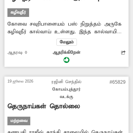
கழிவுநீர்
கோவை சவுரிபாளையம் பஸ் நிறுத்தம் அருகே
கழிவுநீர் கால்வாய் உள்ளது. இந்த கால்வாயில்
அடைப்பு ஏற்பட்டு இருக்கிறது. குப்பைகள், மண்
மேலும்
உள்ளிட்டவை நிறைந்து காணப்படுகிறது.
ஆதரவு:
0
ஆதரிக்கிறேன்
இதனால் கழிவுநீர் வழிந்தோட முடியாமல்
தேங்கி கிடக்கிறது. எனவே அந்த கால்வாயை
தூர்வார வேண்டும்.
19 ஜூலை 2026
ரஜினி செந்தில்
#65829
கோயம்புத்தூர்
வடக்கு
தெருநாய்கள் தொல்லை
மற்றவை
கணபதி ராஜீவ் காந்தி சாலையில் தெருநாய்கள்