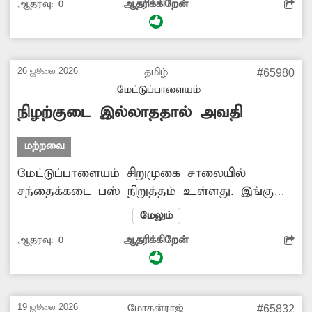
ஆதரவு:
0
ஆதரிக்கிறேன்
மிகவும் பழுதடைந்து குண்டும், குழியுமாக
காணப்படுகின்றன. இதனால் அவ்வப்போது
விபத்துகள் ஏற்பட்டு வருகின்றன. இதன்
காரணமாக அந்த வழியாக சென்று வரும்
26 ஜூலை 2026
தமிழ்
#65980
வாகன ஓட்டிகள் கடும் அவதிப்பட்டு
மேட்டுப்பாளையம்
வருகிறார்கள். எனவே அந்த சாலையை
நிழற்குடை இல்லாததால் அவதி
சீரமைக்க அதிகாரிகள் ஆவன செய்ய
வேண்டும்.
மற்றவை
மேட்டுப்பாளையம் சிறுமுகை சாலையில்
சந்தைக்கடை பஸ் நிறுத்தம் உள்ளது. இங்கு
தினமும் பஸ் ஏறி, இறங்க ஏராளமான
மேலும்
பயணிகள் வந்து செல்கின்றனர். ஆனால்
ஆதரவு:
0
ஆதரிக்கிறேன்
நிழற்குடை இல்லை. இதனால் மழை, வெயிலில்
பஸ்சுக்காக காத்திருந்து பயணிகள் கடும்
அவதிப்படுகிறார்கள். குறிப்பாக குழந்தைகளுடன்
பெண்கள், முதியவர்கள் பல்வேறு சிரமங்களை
19 ஜூலை 2026
மோகன்ராஜ்
#65832