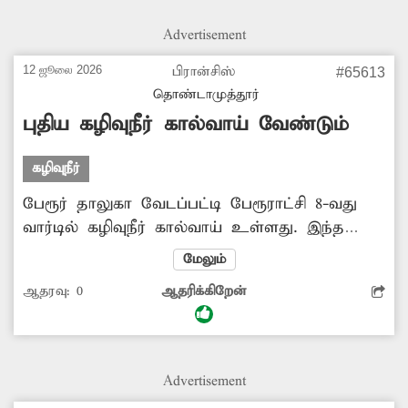
சீர்கேடு ஏற்பட்டுள்ளது. மேலும் தேங்கி நிற்கும்
Advertisement
கழிவுநீரில் கொசுக்கள் உற்பத்தியாகி நோய்
பரவும் அபாயம் உள்ளது. எனவே அந்த
12 ஜூலை 2026
பிரான்சிஸ்
#65613
சாக்கடை கால்வாயை தூர்வார அதிகாரிகள்
தொண்டாமுத்தூர்
உடனடியாக நடவடிக்கை எடுக்க வேண்டும்.
புதிய கழிவுநீர் கால்வாய் வேண்டும்
கழிவுநீர்
பேரூர் தாலுகா வேடப்பட்டி பேரூராட்சி 8-வது
வார்டில் கழிவுநீர் கால்வாய் உள்ளது. இந்த
கால்வாய் மிகவும் பழுதடைந்து காணப்படுகிறது.
மேலும்
இதனால் புதிய கழிவுநீர் கால்வாய் கட்ட
ஆதரவு:
0
ஆதரிக்கிறேன்
நடவடிக்கை எடுக்கப்பட்டது. ஆனால் திடீரென
அந்த முயற்சி கைவிடப்பட்டது. தற்போது
பழைய கழிவுநீர் கால்வாய் ஆங்காங்கே
உடைந்து மிகவும் மோசமான நிலையில்
Advertisement
உள்ளது. அதில் கழிவுநீரும் வழிந்தோடுவது