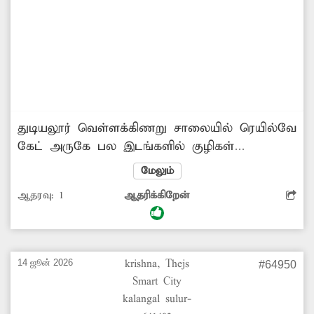
துடியலூர் –வெள்ளக்கிணறு சாலையில் ெரயில்வே
கேட் அருகே பல இடங்களில் குழிகள்
காணப்படுகின்றன. இதனால் அந்த வழியாக
மேலும்
சென்று வரும் இருசக்கர வாகன ஓட்டிகள் தவறி
ஆதரவு:
1
ஆதரிக்கிறேன்
விழுந்து காயம் அடைந்து வருகின்றனர்.
குறிப்பாக இரவில் குழிகள் இருப்பது
தெரியாததால் விபத்துகள் அதிகரித்து
வருகின்றன. இதுகுறித்து பலமுறை
14 ஜூன் 2026
krishna, Thejs
#64950