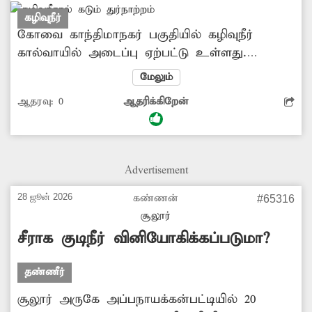
கழிவுநீர்
கோவை காந்திமாநகர் பகுதியில் கழிவுநீர்
கால்வாயில் அடைப்பு ஏற்பட்டு உள்ளது.
இதனால் கழிவுநீர் வெளியேறி பல இடங்களில்
மேலும்
தேங்கி நிற்கிறது. அதில் கொசுக்கள் உற்பத்தி
ஆதரவு:
0
ஆதரிக்கிறேன்
அதிகரித்து தொற்றுநோய் பரவும் அபாயம்
காணப்படுகிறது. அத்துடன் கடும் துர்நாற்றம்
வீசுவதோடு சுகாதார சீர்கேடும் நிலவுகிறது.
இதுகுறித்து பலமுறை அதிகாரிகளிடம்
Advertisement
தெரிவித்தும் உரிய நடவடிக்கை
எடுக்கப்படவில்லை. இதனால் அப்பகுதி
28 ஜூன் 2026
கண்ணன்
#65316
பொதுமக்கள் மிகவும் அவதி அடைந்து
சூலூர்
வருகின்றனர். எனவே இனிமேலாவது இந்த
சீராக குடிநீர் வினியோகிக்கப்படுமா?
பிரச்சினைக்கு தீர்வு காண அதிகாரிகள் முன்வர
வேண்டும்.
தண்ணீர்
சூலூர் அருகே அப்பநாயக்கன்பட்டியில் 20