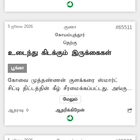
முடியாத சூழல் உள்ளது. அத்துடன் திருட்டு
உள்ளிட்ட குற்ற சம்பவங்கள் நடைபெற வாய்ப்பு
உள்ளது. எனவே ஒளிராத ெதருவிளக்குகளை
5 ஜூலை 2026
குணா
#65511
பழுது நீக்கி மீண்டும் ஒளிர வைக்க அதிகாரிகள்
கோயம்புத்தூர்
ஆவன செய்ய வேண்டும்.
தெற்கு
உடைந்து கிடக்கும் இருக்கைகள்
பூங்கா
கோவை முத்தண்ணன் குளக்கரை ஸ்மார்ட்
சிட்டி திட்டத்தின் கீழ் சீரமைக்கப்பட்டது. அங்கு
பொதுமக்கள் அமர்ந்து குளத்தின் அழகை ரசிக்க
மேலும்
கிரானைட் கற்கள் மூலம் இருக்கைகள்
ஆதரவு:
0
ஆதரிக்கிறேன்
அமைக்கப்பட்டு இருந்தன. அந்த இருக்கைகள்
தற்போது உடைந்து கிடக்கின்றன. இதனால்
அங்கு வந்து செல்லும் முதியவர்கள், பெண்கள்
அந்த இருக்கைகளை பயன்படுத்த முடியாத