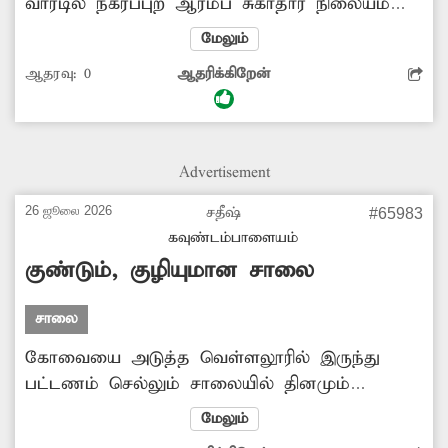
வார்டில் நகர்ப்புற ஆரம்ப சுகாதார நிலையம்
செயல்பட்டு வருகிறது. இங்கு ரத்த அழுத்தம்,
மேலும்
சர்க்கரை அளவு உள்ளிட்டவைகளை
ஆதரவு:
0
ஆதரிக்கிறேன்
பரிசோதனை செய்து கொள்ள பொதுமக்கள்
வந்து செல்கின்றனர். ஆனால் பல நேரங்களில்
அந்த சேவைகள் வழங்கப்படுவது இல்லை.
இதனால் பொதுமக்கள் வெளியிடங்களில் அதிக
Advertisement
பணம் செலவழித்து அந்த பரிசோதனைகளை
மேற்கொள்ள வேண்டிய நிலை உள்ளது. எனவே
26 ஜூலை 2026
சதீஷ்
#65983
சுகாதார நிலையத்திலேயே அந்த சேவைகள்
கவுண்டம்பாளையம்
தடையின்றி கிடைக்க அதிகாரிகள் நடவடிக்கை
குண்டும், குழியுமான சாலை
எடுக்க வேண்டும்.
சாலை
கோவையை அடுத்த வெள்ளலூரில் இருந்து
பட்டணம் செல்லும் சாலையில் தினமும்
ஏராளமான வாகனங்கள் சென்று வருகின்றன.
மேலும்
ஆனால் அந்த சாலை பல ஆண்டுகளாக