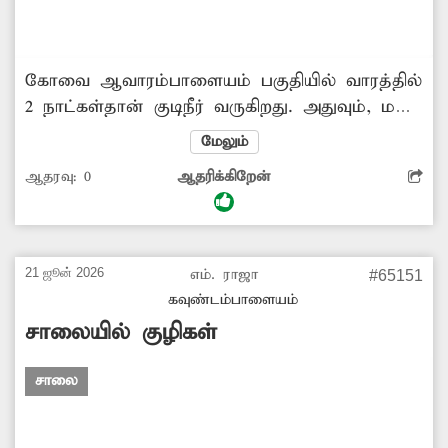
கோவை ஆவாரம்பாளையம் பகுதியில் வாரத்தில்
2 நாட்கள்தான் குடிநீர் வருகிறது. அதுவும், மண்
கலந்து சற்று மஞ்சள் நிறத்தில் காட்சி
மேலும்
அளிக்கிறது. இதனால் சுகாதாரமற்ற குடிநீர்
ஆதரவு:
0
ஆதரிக்கிறேன்
என்பது தெளிவாகிறது. இதை எப்படி குடிக்க
முடியும்?. பருவமழை காலம் தொடங்கியுள்ள
நிலையில், பொதுமக்களின் நலனை கருத்தில்
கொண்டு, சுகாதாரமான குடிநீர் வழங்க
21 ஜூன் 2026
எம். ராஜா
#65151
அதிகாரிகள் ஆவன செய்ய வேண்டும்.
கவுண்டம்பாளையம்
சாலையில் குழிகள்
சாலை