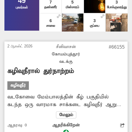
49
7
5
3
தண்ணீர்
மின்சாரம்
போக்குவரத்து
புகார்கள்
6
3
சாலை
குப்பை
2 ஆகஸ்ட் 2026
சீனிவாசன்
#66155
கோயம்புத்தூர்
வடக்கு
கழிவுநீரால் துர்நாற்றம்
கழிவுநீர்
வடகோவை மேம்பாலத்தின் கீழ் பகுதியில்
கடந்த ஒரு வாரமாக சாக்கடை கழிவுநீர் ஆறு
போல வழிந்தோடுகிறது. இதனால் அந்த
மேலும்
பகுதியில் கடும் துர்நாற்றம் வீசுகிறது. இதன்
ஆதரவு:
0
ஆதரிக்கிறேன்
காரணமாக அந்த வழியாக செல்பவர்கள்