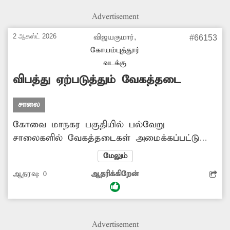
இரவில் செல்லவே அச்சப்படும் நிலை உள்ளது.
Advertisement
எனவே அங்கு பழுதாகி உள்ள
தெருவிளக்குகளை உடனடியாக பழுது நீக்கி
2 ஆகஸ்ட் 2026
விஜயகுமார்,
#66153
மீண்டும் ஒளிர வைக்க அதிகாரிகள் முன்வர
கோயம்புத்தூர்
வேண்டும்.
வடக்கு
விபத்து ஏற்படுத்தும் வேகத்தடை
சாலை
கோவை மாநகர பகுதியில் பல்வேறு
சாலைகளில் வேகத்தடைகள் அமைக்கப்பட்டு
உள்ளது. இவை விபத்துகளை தடுக்க
மேலும்
அமைக்கப்பட்டு இருப்பது
ஆதரவு:
0
ஆதரிக்கிறேன்
ஏற்றுக்கொள்ளக்கூடியதுதான். ஆனால் வாகன
ஓட்டிகள் தெரிந்து கொள்வதற்கு வசதியாக
சாலையோரத்தில் அறிவிப்பு பலகை வைப்பதோ
அல்லது வெள்ளை நிறத்தில் வர்ணம் பூசுவதோ
Advertisement