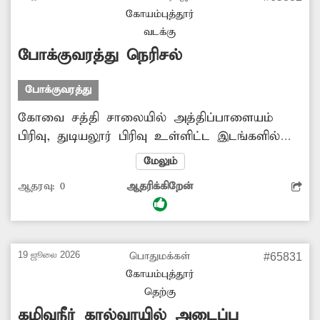
சந்திக்கின்றனர். எனவே அங்கு நிழற்குடை வசதி
கோயம்புத்தூர்
ஏற்படுத்தி தர சம்பந்தப்பட்ட துறை அதிகாரிகள்
வடக்கு
உரிய நடவடிக்கை எடுக்க வேண்டும்.
போக்குவரத்து நெரிசல்
போக்குவரத்து
கோவை சத்தி சாலையில் அத்திப்பாளையம்
பிரிவு, துடியலூர் பிரிவு உள்ளிட்ட இடங்களில்
தினமும் போக்குவரத்து நெரிசல் அதிகரித்து
மேலும்
வருகிறது. இதற்கு காரணம், அந்த பகுதிகளில்
ஆதரவு:
0
ஆதரிக்கிறேன்
சாலையோரங்களில் வாகனங்கள்
நிறுத்தப்படுவதுதான். மேலும் சாலைகளில்
ஆக்கிரமிப்புகளும் அதிகரித்து வருகிறது. எனவே
அங்கு வாகனங்கள் நிறுத்துவதையும்,
19 ஜூலை 2026
பொதுமக்கள்
#65831
ஆக்கிரமிப்புகளையும் தடுக்க வேண்டும்.
கோயம்புத்தூர்
தெற்கு
கழிவுநீர் கால்வாயில் அடைப்பு