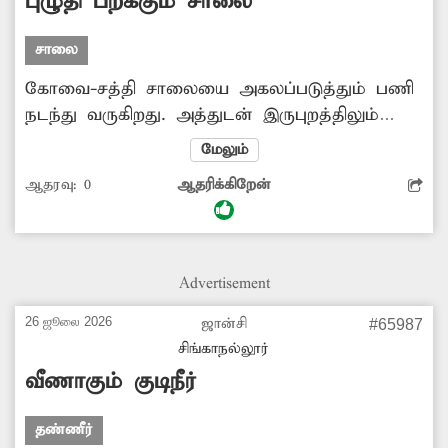
புழுதி பறக்கும் சாலை
சாலை
கோவை-சத்தி சாலையை அகலப்படுத்தும் பணி
நடந்து வருகிறது. அத்துடன் இருபுறத்திலும்
மழைநீர் வடிகால் அமைக்கப்படுகிறது. இதனால்
மேலும்
சாலையின் இருபுறத்திலும் மண் குவிந்து
ஆதரவு:
0
ஆதரிக்கிறேன்
கிடக்கிறது. பலத்த காற்று வீசும்போதும், அந்த
வழியாக கனரக வாகனங்கள் செல்லும்போதும்
அந்த மண் புழுதி போன்று பறந்து வாகன
ஓட்டிகள் மீது விழுகிறது. இதனால் விபத்துகள்
Advertisement
ஏற்பட்டு வருகிறது. குறிப்பாக இருசக்கர வாகன
ஓட்டிகள் அடிக்கடி விபத்தில் சிக்கி வருகிறார்கள்.
26 ஜூலை 2026
ஜான்சி
#65987
எனவே அந்த சாலையில் வாகன ஓட்டிகள்
சிங்காநல்லூர்
பாதுகாப்பாக செல்ல வழிவகை செய்ய
வீணாகும் குடிநீர்
வேண்டும்.
தண்ணீர்