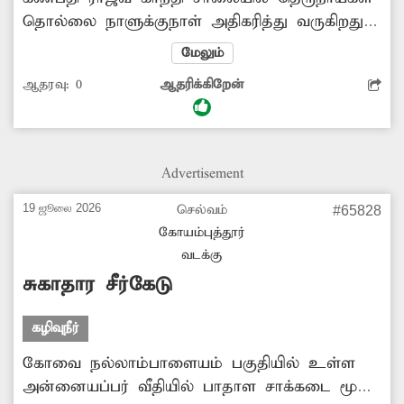
தொல்லை நாளுக்குநாள் அதிகரித்து வருகிறது.
அவை அந்த வழியாக நடந்து
மேலும்
செல்பவர்களையும், இருசக்கர வாகனங்களில்
ஆதரவு:
0
ஆதரிக்கிறேன்
செல்பவர்களையும் துரத்தி சென்று கடிக்க
முயல்கின்றன. இதனால் அவர்கள் விபத்தில்
சிக்கும் அபாயம் உள்ளது. மேலும் அந்த
சாலையில் செல்லவே அச்சப்படும் நிலை
Advertisement
உள்ளது. இதுகுறித்து பலமுறை அதிகாரிகளிடம்
தெரிவித்தும் உரிய நடவடிக்கை
19 ஜூலை 2026
செல்வம்
#65828
எடுக்கப்படவில்லை. எனவே இனிமேலாவது
கோயம்புத்தூர்
அங்கு தெருநாய்கள் தொல்லையை
வடக்கு
கட்டுப்படுத்த அதிகாரிகள் முன்வர வேண்டும்.
சுகாதார சீர்கேடு
கழிவுநீர்
கோவை நல்லாம்பாளையம் பகுதியில் உள்ள
அன்னையப்பர் வீதியில் பாதாள சாக்கடை மூடி