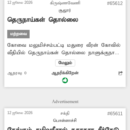
இல்லை. இதனால் நோய் பரவும் அபாயம்
12 ஜூலை 2026
கிருஷ்ணவேணி
#65612
காணப்படுகிறது. எனவே புதிய கழிவுநீர்
சூலூர்
கால்வாய் அமைக்க அதிகாரிகள் உடனடியாக
தெருநாய்கள் தொல்லை
நடவடிக்கை எடுக்க வேண்டும்.
மற்றவை
கோவை மலுமிச்சம்பட்டி மதுரை வீரன் கோவில்
வீதியில் தெருநாய்கள் தொல்லை நாளுக்குநாள்
அதிகரித்து வருகிறது. அவை கூட்டம், கூட்டமாக
மேலும்
சாலைகளில் சுற்றித்திரிகின்றன. அப்போது அந்த
ஆதரவு:
0
ஆதரிக்கிறேன்
வழியாக நடந்து வரும் பொதுமக்களையும்,
இருசக்கர வாகன ஓட்டிகளையும் துரத்தி சென்று
கடிக்க முயல்கின்றன. இதனால் சாலைகளில்
செல்லவே அனைத்து தரப்பினரும் அச்சப்படும்
Advertisement
நிலை உள்ளது. எனவே தெருநாய்கள்
தொல்லையை கட்டுப்படுத்த அதிகாரிகள்
12 ஜூலை 2026
சக்தி
#65611
முன்வர வேண்டும்.
பொள்ளாச்சி