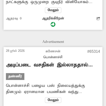
நாட்களுக்கு ஒருமுறை குடிநீர் வினியோகம்
செய்யப்படுகிறது. இதனால் அப்பகுதியில் குடிநீர்
மேலும்
தட்டுப்பாடு ஏற்பட்டு பொதுமக்கள் கடும்
ஆதரவு:
0
ஆதரிக்கிறேன்
அவதிப்பட்டு வருகிறார்கள். மேலும் குடிநீரை
விலைக்கு வாங்கி பயன்படுத்தும் நிலையில்
உள்ளனர். இதுகுறித்து சம்பந்தப்பட்ட துறை
அதிகாரிகளிடம் தெரிவித்தும், இதுவரை சீராக
Advertisement
குடிநீர் வினியோகம் செய்யப்படவில்லை. எனவே
இனிமேலாவது அதிகாரிகள் குடிநீர்
28 ஜூன் 2026
கணேசன்
#65314
வினியோகத்தை முறைப்படுத்த முன்வர
பொள்ளாச்சி
வேண்டும்.
அடிப்படை வசதிகள் இல்லாததால்
அவதி
தண்ணீர்
பொள்ளாச்சி பழைய பஸ் நிலையத்துக்கு
தினமும் ஏராளமான பயணிகள் வந்து
செல்கின்றனர். இங்கு அடிப்படை வசதிகள்
மேலும்
சரிவர இல்லை. குறிப்பாக கழிப்பிடம் முறையாக