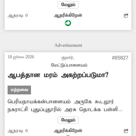
இல்லாமல் இருக்கிறது. மேலும் குப்பைகள்
மேலும்
தேங்கி அடைப்பு ஏற்பட்டு உள்ளது. இதனால்
ஆதரவு:
0
ஆதரிக்கிறேன்
கழிவுநீர் வெளியேறி சாலையில்
வழிந்தோடுகிறது. அத்துடன் கடும் துர்நாற்றம்
வீசுகிறது. மேலும் சுகாதார சீர்கேடு ஏற்பட்டு
தொற்று நோய் பரவும் அபாயம்
Advertisement
காணப்படுகிறது. எனவே அங்கு தேங்கியுள்ள
கழிவுநீரை அகற்றி சாக்கடைக்கு மூடி அமைக்க
19 ஜூலை 2026
குமார்,
#65827
வேண்டும்.
மேட்டுப்பாளையம்
ஆபத்தான மரம் அகற்றப்படுமா?
மற்றவை
பெரியநாயக்கன்பாளையம் அருகே கூடலூர்
நகராட்சி புதுப்புதூரில் அரசு தொடக்க பள்ளி
உள்ளது. இங்கு சுற்றுவட்டார கிராமங்களை
மேலும்
சேர்ந்த குழந்தைகள் படித்து வருகின்றனர்.
ஆதரவு:
0
ஆதரிக்கிறேன்
இந்த பள்ளி வளாகத்தில் பழமையான புங்கை