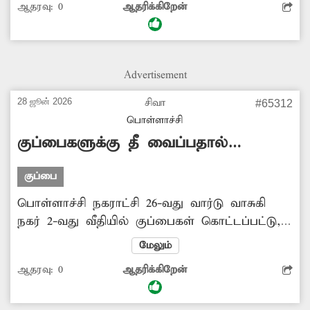
ஆதரவு:
0
ஆதரிக்கிறேன்
பராமரிக்கப்படாமல் துர்நாற்றம் வீசுகிறது.
பொதுமக்கள் அமர இருக்கைகள் போதிய
எண்ணிக்கையில் இல்லை. குடிநீர் வசதியும்
சரிவர கிடையாது. இதனால் அங்கு வந்து
Advertisement
செல்லும் பயணிகள் கடும் அவதிப்பட்டு
வருகிறார்கள். எனவே பஸ் நிலையத்தில்
28 ஜூன் 2026
சிவா
#65312
அடிப்படை வசதிகளை மேம்படுத்த அதிகாரிகள்
பொள்ளாச்சி
ஆவன செய்ய வேண்டும்.
குப்பைகளுக்கு தீ வைப்பதால்
மூச்சுத்திணறல்
குப்பை
பொள்ளாச்சி நகராட்சி 26-வது வார்டு வாசுகி
நகர் 2-வது வீதியில் குப்பைகள் கொட்டப்பட்டு,
தீ வைத்து எரிக்கப்படுகிறது. இதனால் அந்த
மேலும்
பகுதியில் வசிக்கும் பொதுமக்களுக்கு
ஆதரவு:
0
ஆதரிக்கிறேன்
மூச்சுத்திணறல் உள்ளிட்ட உடல் நல
பாதிப்புகள் ஏற்படுகிறது. இதன் காரணமாக