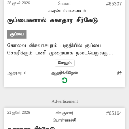
மழையின்போது சாலை சேறும், சகதியுமாக
28 ஜூன் 2026
Sharan
#65307
மாறி அந்த வழியாக செல்ல முடியாத நிலை
கவுண்டம்பாளையம்
ஏற்படுகிறது. எனவே சாலையை சீரமைக்க
குப்பைகளால் சுகாதார சீர்கேடு
மாநகராட்சி அதிகாரிகள் விரைந்து நடவடிக்கை
எடுக்க வேண்டும்.
குப்பை
கோவை விசுவாசபுரம் பகுதியில் குப்பை
சேகரிக்கும் பணி முறையாக நடைபெறுவது
இல்லை. 2 நாட்களுக்கு ஒருமுறை மட்டுமே
மேலும்
குப்பை சேகரிக்கும் பணி நடைபெறுகிறது.
ஆதரவு:
0
ஆதரிக்கிறேன்
இதனால் குப்பைகளை சாலையோரத்தில்
கொட்டுவது அதிகரித்து வருகிறது. இதனால்
கடும் துர்நாற்றம் வீசுவதுடன் சுகாதார சீர்கேடு
ஏற்பட்டு உள்ளது. இதுகுறித்து ஏற்கனவே
Advertisement
அதிகாரிகளுக்கு புகார் அளித்தும், இதுவரை
எந்த நடவடிக்கையும் எடுக்கவில்லை. எனவே
21 ஜூன் 2026
சிவகுமார்
#65164
இனிமேலாவது இந்த பிரச்சினைக்கு உரிய தீர்வு
பொள்ளாச்சி
காண வேண்டும்.