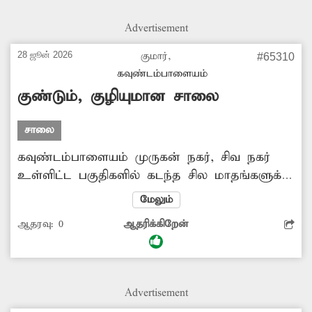
அவர்கள் கடும் அவதிப்பட்டு வருகிறார்கள்.
எனவே சம்பந்தப்பட்ட துறையினர் அங்கு
Advertisement
குப்பைகள் கொட்டுவதை தடுக்க உரிய
நடவடிக்கை எடுக்க வேண்டும்.
28 ஜூன் 2026
குமார்,
#65310
கவுண்டம்பாளையம்
குண்டும், குழியுமான சாலை
சாலை
கவுண்டம்பாளையம் முருகன் நகர், சிவ நகர்
உள்ளிட்ட பகுதிகளில் கடந்த சில மாதங்களுக்கு
முன்பு பாதாள சாக்கடை அமைக்கும் பணி
மேலும்
நிறைவடைந்தது. இதற்காக தோண்டப்பட்ட
ஆதரவு:
0
ஆதரிக்கிறேன்
சாலைகளை சீரமைக்காததால் பல்வேறு
இடங்களில் குண்டும், குழியுமாக
காட்சியளிக்கிறது. இதனால் வாகனங்களில்
செல்பவர்களும், நடந்து செல்பவர்களும் மிகுந்த
Advertisement
சிரமத்தை சந்தித்து வருகின்றனர்.