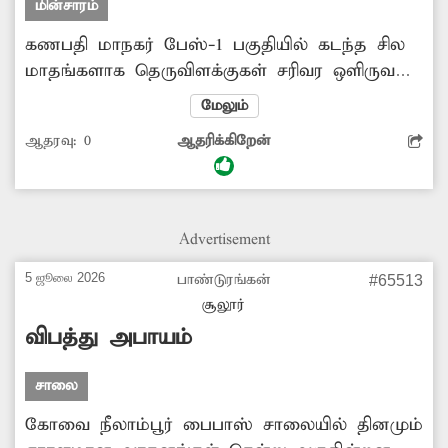
மின்சாரம்
கணபதி மாநகர் பேஸ்-1 பகுதியில் கடந்த சில
மாதங்களாக தெருவிளக்குகள் சரிவர ஒளிருவது
இல்லை. இதனால் இரவில் அந்த பகுதி இருள்
மேலும்
சூழ்ந்து காணப்படுகிறது. இதை பயன்படுத்தி
ஆதரவு:
0
ஆதரிக்கிறேன்
திருட்டு உள்ளிட்ட குற்ற சம்பவங்கள் நடைபெற
வாய்ப்பு உள்ளதுது. இதனால் அப்பகுதி
பொதுமக்கள் அச்சத்தில் உள்ளனர். இதுகுறித்து
பலமுறை அதிகாரிகளிடம் தெரிவித்தும்,
Advertisement
இதுவரை உரிய நடவடிக்கை எடுக்கவில்லை.
எனவே தெருவிளக்குகளை பழுது நீக்க
5 ஜூலை 2026
பாண்டுரங்கன்
#65513
அதிகாரிகள் ஆவன செய்ய வேண்டும்.
சூலூர்
விபத்து அபாயம்
சாலை
கோவை நீலாம்பூர் பைபாஸ் சாலையில் தினமும்