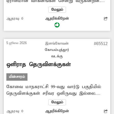
ஏராளமான வாகனங்கள் சென்று வருகின்றன.
அத்துடன் கான்கிரீட் கலவை வாகனங்களும்
மேலும்
இயக்கப்படுகின்றன. அந்த வாகனங்களில்
ஆதரவு:
0
ஆதரிக்கிறேன்
இருந்து கான்கிரீட் கலவை சாலையின் சில
இடங்களில் கொட்டப்பட்டு கிடக்கின்றன.
இதனால் விபத்து ஏற்படும் அபாயம்
காணப்படுகிறது. எனவே அந்த கான்கிரீட்
5 ஜூலை 2026
இளங்கோவன்
#65512
கலவையை அகற்றவும், மீண்டும்
கோயம்புத்தூர்
கொட்டப்படாமல் தடுக்கவும் அதிகாரிகள் உரிய
வடக்கு
நடவடிக்கை எடுக்க வேண்டும்.
ஒளிராத தெருவிளக்குகள்
மின்சாரம்
கோவை மாநகராட்சி 99-வது வார்டு பகுதியில்
தெருவிளக்குகள் சரிவர ஒளிருவது இல்லை.
இதனால் பெரும்பாலான இடங்கள் இரவில்
மேலும்
இருள் சூழ்ந்து கிடக்கின்றன. இதன் காரணமாக
ஆதரவு:
0
ஆதரிக்கிறேன்
பொதுமக்கள் தைரியமாக வெளியே நடமாட