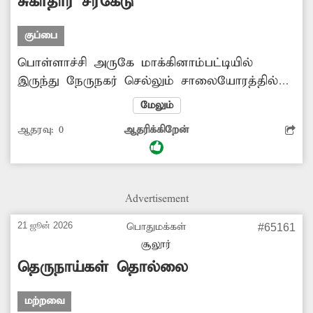
சுகாதார சீர்கேடு
குப்பை
பொள்ளாச்சி அருகே மாக்கினாம்பட்டியில்
இருந்து நேருநகர் செல்லும் சாலையோரத்தில்
குப்பைகள் குவிந்து கிடக்கின்றன. வீடு, வீடாக
மேலும்
குப்பைகளை சேகரிக்கும் திட்டம் அமலில்
ஆதரவு:
0
ஆதரிக்கிறேன்
இருந்தாலும், சிலர் குப்பைகளை
சாலையோரத்தில் வீசிவிட்டு செல்கின்றனர்.
இதனால் சுகாதார சீர்கேடு ஏற்பட்டு நோய்
பரவும் அபாயம் காணப்படுகிறது. அந்த
Advertisement
சாலையில் சென்றாலே கடும் துர்நாற்றம்
வீசுகிறது. இதனால் பொதுமக்கள் அவதிப்பட
21 ஜூன் 2026
பொதுமக்கள்
#65161
நேரிடுகிறது. எனவே அந்த குப்பைகளை
சூலூர்
அகற்றவும், மீண்டும் குப்பைகள் கொட்டாமல்
தெருநாய்கள் தொல்லை
தடுக்கவும் வேண்டும்.
மற்றவை