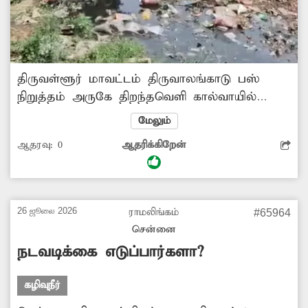
திருவள்ளூர் மாவட்டம் திருவாலங்காடு பஸ்
நிறுத்தம் அருகே திறந்தவெளி கால்வாயில்
கழிவுநீர் தேங்கி நிற்கிறது. மேலும் அதில்
மேலும்
குப்பைகளும், பிளாஸ்டிக் பைகளும்
ஆதரவு:
0
ஆதரிக்கிறேன்
வீசப்படுவதால், அந்த பகுதி முழுவதும் சுகாதார
சீர்கேடு உண்டாகிறது. எனவே சம்பந்தப்பட்ட
மாநகராட்சி துறை அதிகாரிகள் விரைந்து
நடவடிக்கை எடுக்கவேண்டி அப்பகுதி மக்கள்
26 ஜூலை 2026
ராமலிங்கம்
#65964
எதிர்பார்க்கின்றனர்.
சென்னை
நடவடிக்கை எடுப்பார்களா?
கழிவுநீர்