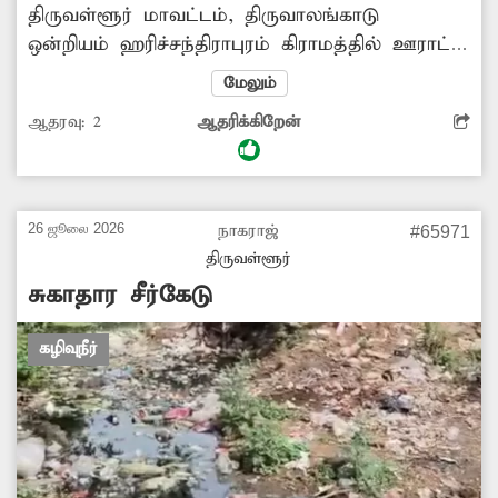
திருவள்ளூர் மாவட்டம், திருவாலங்காடு
ஒன்றியம் ஹரிச்சந்திராபுரம் கிராமத்தில் ஊராட்சி
ஒன்றிய நடுநிலைப்பள்ளி செயல்பட்டு வருகிறது.
மேலும்
இப்பள்ளியில் சுமார் 100-க்கும் மேற்பட்ட
ஆதரவு:
2
ஆதரிக்கிறேன்
பிள்ளைகள் படித்து வருகின்றனர். இந்த பள்ளி
அருகில் கழிவு நீர் கால்வாய் இருப்பதால்,
துர்நாற்றம் வீசிவதோடு குழந்தைகளுக்கு நோய்
தொற்று பரவும் அபாயம் ஏற்பட்டுள்ளது. எனவே
26 ஜூலை 2026
நாகராஜ்
#65971
சம்பந்தப்பட்ட துறை அதிகாரிகள் நடவடிக்கை
திருவள்ளூர்
எடுக்வேண்டும்.
சுகாதார சீர்கேடு
கழிவுநீர்