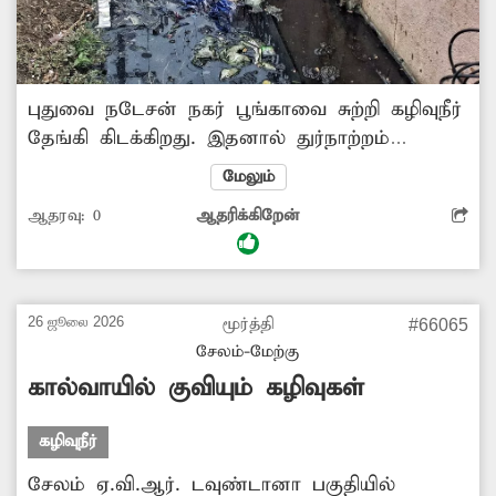
புதுவை நடேசன் நகர் பூங்காவை சுற்றி கழிவுநீர்
தேங்கி கிடக்கிறது. இதனால் துர்நாற்றம்
வீசுவதுடன், கொசுகள் உற்பத்தியாகி,
மேலும்
பூங்காவுக்கு வருபவர்களுக்கு நோய் பரவும்
ஆதரவு:
0
ஆதரிக்கிறேன்
அபாயம் உள்ளது. கழிவுநீர் தேங்காதவாறு
நடவடிக்கை எடுக்கப்படுமா?
26 ஜூலை 2026
மூர்த்தி
#66065
சேலம்-மேற்கு
கால்வாயில் குவியும் கழிவுகள்
கழிவுநீர்
சேலம் ஏ.வி.ஆர். டவுண்டானா பகுதியில்