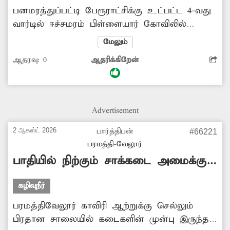
பனமரத்துப்பட்டி பேரூராட்சிக்கு உட்பட்ட 4-வது
வார்டில் ஈச்சமரம் பிள்ளையார் கோவிலில்
இருந்து செட்டியார் தெரு வழியாக பழனி
மேலும்
ஆண்டவர் கோவில் பிரதான சாலையில்
ஆதரவு:
0
ஆதரிக்கிறேன்
சாக்கடை கால்வாய் அமைத்து, அப்பகுதியில்
கான்கிரீட் சாலையும் கடந்த ஓராண்டுக்கு முன்
புதியதாக போடப்பட்டது. அப்போது கால்வாய்
மீது கான்கிரீட் சிலாப் போட்டு மூடாமல்
Advertisement
விட்டுவிட்டனர். இதனால் கால்வாய் திறந்து
கிடப்பதால், அந்த வழியாக செல்லும்
2 ஆகஸ்ட் 2026
பார்த்திபன்
#66221
பொதுமக்கள் கால்வாயில் தவறி விழும்
பரமத்தி-வேலூர்
அபாயமும் உள்ளது. எனவே கால்வாய் மீது
பாதியில் நிற்கும் சாக்கடை அமைக்கும்
கான்கிரீட் சிலாப் போட்டு மூட வேண்டும்.
பணி
கழிவுநீர்
பரமத்திவேலூர் காவிரி ஆற்றுக்கு செல்லும்
பிரதான சாலையில் கடைகளின் முன்பு இருந்த