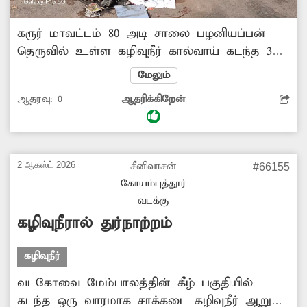
கரூர் மாவட்டம் 80 அடி சாலை பழனியப்பன்
தெருவில் உள்ள கழிவுநீர் கால்வாய் கடந்த 3
மாதங்களாக சுத்தம் செய்யப்படாமல் கழிவுநீர்
மேலும்
தேங்கி நிற்பதால், அப்பகுதியில் கடுமையான
ஆதரவு:
0
ஆதரிக்கிறேன்
துர்நாற்றம் வீசுவதுடன் அதிக அளவில்
கொசுக்களும் உற்பத்தியாகின்றன. இதனால்
அப்பகுதியில் வசிக்கும் முதியவர்கள் மற்றும்
குழந்தைகளுக்கு டெங்கு, மலேரியா போன்ற
2 ஆகஸ்ட் 2026
சீனிவாசன்
#66155
நோய்த்தொற்று பரவும் அபாயம் ஏற்பட்டுள்ளது.
கோயம்புத்தூர்
எனவே, பொதுமக்கள் நலன்கருதி தேங்கிக்
வடக்கு
கிடக்கும் கழிவுநீர் கால்வாயை உடனடியாக
கழிவுநீரால் துர்நாற்றம்
சுத்தம் செய்ய சம்பந்தப்பட்ட அதிகாரிகள்
நடவடிக்கை எடுக்க வேண்டும்.
கழிவுநீர்
வடகோவை மேம்பாலத்தின் கீழ் பகுதியில்
கடந்த ஒரு வாரமாக சாக்கடை கழிவுநீர் ஆறு