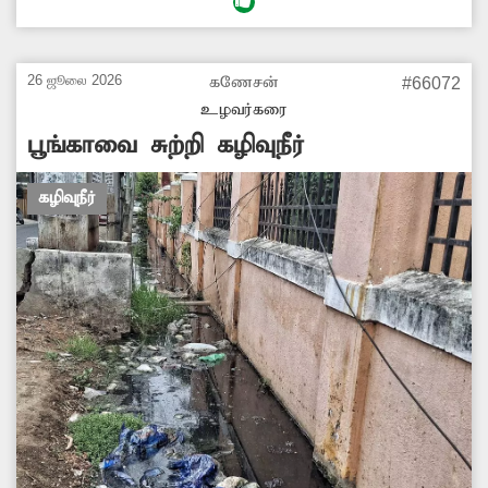
அப்பகுதியில் சுகாதார சீ்ர்கேடு ஏற்படுவதால்
அப்பகுதி மக்கள் பெரும் சிரமம் அடைந்து
வருகின்றனர். இதை தவிர்க்க அதிகாரிகள் உரிய
26 ஜூலை 2026
கணேசன்
#66072
நடடிக்கை எடுக்க வேண்டும்.
உழவர்கரை
பூங்காவை சுற்றி கழிவுநீர்
கழிவுநீர்