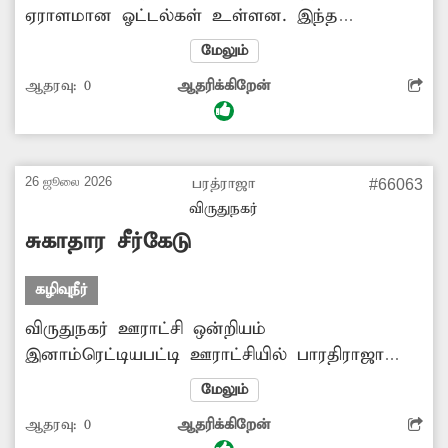
ஏராளமான ஓட்டல்கள் உள்ளன. இந்த
ஓட்டல்களின் கழிவுகளை அதே பகுதியில் உள்ள
மேலும்
கழிவுநீர் கால்வாயில் கொட்டுகின்றனர். இதனால்
ஆதரவு:
0
ஆதரிக்கிறேன்
சாக்கடை கால்வாயில் கழிவுகள் தேங்கி
நிற்பதால் கடும் துர்நாற்றம் வீசுகிறது. மேலும்
நோய் பரவும் அபாயமும் ஏற்படுகிறது. எனவே
அதிகாரிகள் அந்த பகுதியில் ஆய்வு செய்து
26 ஜூலை 2026
பரத்ராஜா
#66063
கழிவுநீர் கால்வாயில் ஓட்டல் கழிவுகளை
விருதுநகர்
கொட்டுபவர்கள் மீது நடவடிக்கை எடுக்க
சுகாதார சீர்கேடு
வேண்டும்.
கழிவுநீர்
விருதுநகர் ஊராட்சி ஒன்றியம்
இனாம்ரெட்டியபட்டி ஊராட்சியில் பாரதிராஜா
தெருவில் உள்ள கழிவுநீர் கால்வாய் பல
மேலும்
நாட்களாகவே சுத்தம் செய்யாமல் கழிவுநீர்
ஆதரவு:
0
ஆதரிக்கிறேன்
தேங்கி சுகாதார சீர்கேட்டினை