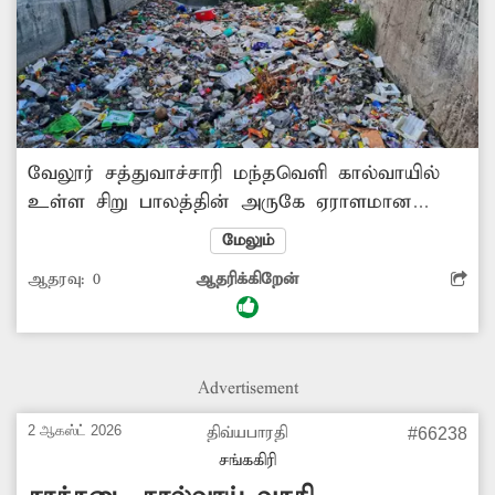
வேலூர் சத்துவாச்சாரி மந்தவெளி கால்வாயில்
உள்ள சிறு பாலத்தின் அருகே ஏராளமான
பிளாஸ்டிக் கழிவுகள் மற்றும் குப்பைகள் குவிந்து
மேலும்
கிடக்கின்றன. இதனால் அந்தக் கால்வாயில்
ஆதரவு:
0
ஆதரிக்கிறேன்
கழிவுநீர் சீராக செல்வதில்லை. எனவே
சம்பந்தப்பட்ட துறை அதிகாரிகள் நடவடிக்கை
எடுப்பார்களா? -முருகையன், வேலூர்.
Advertisement
2 ஆகஸ்ட் 2026
திவ்யபாரதி
#66238
சங்ககிரி