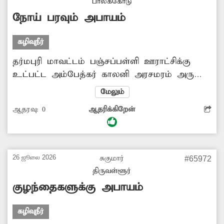
பாலக்கோடு
நோய் பரவும் அபாயம்
கழிவுநீர்
தர்மபுரி மாவட்டம் பஞ்சப்பள்ளி ஊராட்சிக்கு
உட்பட்ட அம்பேத்கர் காலனி அரசமரம் அருகே
கடந்த ஒரு ஆண்டாக திறந்த வெளியில்
மேலும்
கழிவுநீர் கால்வாய் உள்ளது. இந்த பகுதியில்
ஆதரவு:
0
ஆதரிக்கிறேன்
கழிவுநீர் தேங்கி நிற்பதால் கொசுக்கள்
உற்பத்தியாகிறது. மேலும் கடும் துர்நாற்றமும்
வீசுகிறது. இதனால் நோய் பரவும் அபாயம்
ஏற்பட வாய்ப்புள்ளது. இது குறித்து ஊராட்சி
26 ஜூலை 2026
சுகுமார்
#65972
மன்ற அலுவலகத்தில் புகார் அளித்தும்
திருவள்ளூர்
இதுவரை எந்த நடவடிக்கையும் எடுக்கப்பட்டதாக
குழந்தைகளுக்கு அபாயம்
தெரியவில்லை. சம்பந்தப்பட்ட அதிகாரிகள் இந்த
பகுதியில் ஆய்வு செய்து கழிவுநீர் தேங்காமல்
கழிவுநீர்
இருக்க நடவடிக்கை...