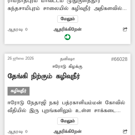
ராமநாதபுரம் மாவட்டம் முதுகுளத்தூர்
கந்தசாமிபுரம் சாலையில் கழிவுநீர் அதிகளவில்
தேங்கி உள்ளது. இதனால் அப்பகுதி குடியிருப்பு
மேலும்
வாசிகள் மற்றும் சாலையை கடந்து செல்லும்
ஆதரவு:
0
ஆதரிக்கிறேன்
பொதுமக்கள் , வாகன ஓட்டிகள்
அவதியடைகின்றனர். மேலும் தொற்றுநோய்
பரவும் நிலை ஏற்பட்டுள்ளது. எனவே மாவட்ட
நிர்வாகம் மேற்கண்ட பகுதியில் தேங்கிய
26 ஜூலை 2026
தனிஷா
#66028
கழிவுநீரை அப்புறப்படுத்தவும், கழிவுநீர்
ஈரோடு கிழக்கு
கால்வாயை சுத்தம் செய்து தூர்வாரவும்
தேங்கி நிற்கும் கழிவுநீர்
நடவடிக்கை எடுக்க வேண்டும்.
கழிவுநீர்
ஈரோடு நேதாஜி நகர் பத்ரகாளியம்மன் கோவில்
வீதியில் இரு புறங்களிலும் உள்ள சாக்கடை
கால்வாய் பல மாதங்களாக தூர்வாரப்படாமல்
மேலும்
உள்ளது. இதனால் சாக்கடை கால்வாயில்
ஆதரவு:
0
ஆதரிக்கிறேன்
அடைப்பு ஏற்பட்டு, கழிவுநீர் செல்ல முடியாமல்