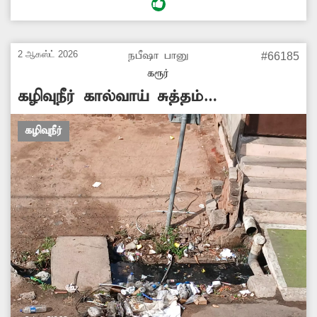
இதனால் அப்பகுதியில் அதிகளவில் கொசுக்கள்
உற்பத்தியாகி நோய்த்தொற்று பரவும் அபாயம்
உள்ளது. எனவே, கழிவுநீர் வாய்க்காலில்
2 ஆகஸ்ட் 2026
நபீஷா பானு
#66185
ஏற்பட்டுள்ள அடைப்பை சரிசெய்ய சம்பந்தப்பட்ட
கரூர்
அதிகாரிகள் நடவடிக்கை எடுக்க வேண்டும்.
கழிவுநீர் கால்வாய் சுத்தம்
செய்யப்படுமா?
கழிவுநீர்