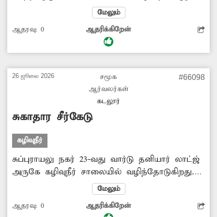
போல வழிந்தோடுகிறது. இதனால் அந்த
மேலும்
பகுதியில் கடும் துர்நாற்றம் வீசுகிறது. இதன்
ஆதரவு:
0
ஆதரிக்கிறேன்
காரணமாக அந்த வழியாக செல்பவர்கள்
மூக்கை பிடித்துக்கொண்டு செல்லும் நிலை
உள்ளது. மேலும் சுகாதார சீர்கேடு ஏற்பட்டு
நோய் பரவும் அபாயமும் காணப்படுகிறது.
26 ஜூலை 2026
சமூக
#66098
எனவே அந்த சாக்கடை கழிவுநீர்
ஆர்வலர்கள்
வழிந்தோடுவதை தடுக்க அதிகாரிகள் ஆவன
கடலூர்
செய்ய வேண்டும்.
சுகாதார சீர்கேடு
கழிவுநீர்
சுப்புராயலு நகர் 23-வது வார்டு தனியார் லாட்ஜ்
அருகே கழிவுநீர் சாலையில் வழிந்தோடுகிறது.
இதனால் கடும் துர்நாற்றம் வீசுவதோடு,
மேலும்
பல்வேறு தொற்றுநோய்கள் பரவும் அபாயமும்
ஆதரவு:
0
ஆதரிக்கிறேன்
உருவாகியுள்ளது. இதன் காரணமாக