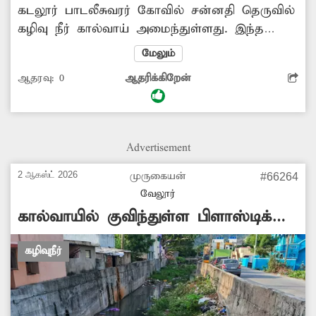
கடலூர் பாடலீசுவரர் கோவில் சன்னதி தெருவில்
கழிவு நீர் கால்வாய் அமைந்துள்ளது. இந்த
கால்வாயை சுத்தம் செய்யும் மாநாகராட்சி
மேலும்
தொழிலாளர்கள், குப்பை கழிவுகளை முறையாக
ஆதரவு:
0
ஆதரிக்கிறேன்
அகற்றாமல் கால்வாய் ஒட்டிய பகுதியிலேயே
குவித்து வைத்து சென்றுவிடுகிறார்கள். இதனால்
இந்த கழிவுகள் மீண்டும் கால்வாயின் உள்ளே
விழுந்து, தண்ணீர் ஓடுவதற்கு தடையை
Advertisement
ஏற்படுத்துகிறது. இதனால் கழிவுநீர் தேங்கி
சுகாதார சீர்கேடு ஏற்பட்டு வருகிறது. எனவே
2 ஆகஸ்ட் 2026
முருகையன்
#66264
கழிவுநீர் கால்வாயை அகற்றும் போது,
வேலூர்
முழுமையாக அகற்றுவதடன், கழிவுகளையும்
கால்வாயில் குவிந்துள்ள பிளாஸ்டிக்
அந்த பகுதியில் இருந்து...
கழிவுகள்
கழிவுநீர்