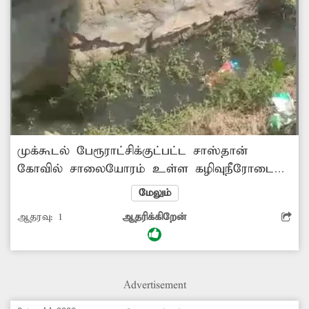
முக்கூடல் பேரூராட்சிக்குட்பட்ட சாஸ்தான்
கோவில் சாலையோரம் உள்ள கழிவுநீரோடை
முழுமையாக கட்டி முடிக்கப்படாமல் உள்ளது.
மேலும்
இதனால் அங்கு கழிவுநீர் தேங்கி கிடக்கிறது.
ஆதரவு:
1
ஆதரிக்கிறேன்
இதனால் துர்நாற்றம் மற்றும் கொசு தொல்லை
அதிகமாக உள்ளது. எனவே சம்பந்தப்பட்ட
அதிகாரிகள் வாறுகாலை முழுமையாக கட்டி
கழிவுநீர் தேங்காமல் நடவடிக்கை எடுக்க
Advertisement
வேண்டுகிறேன்.