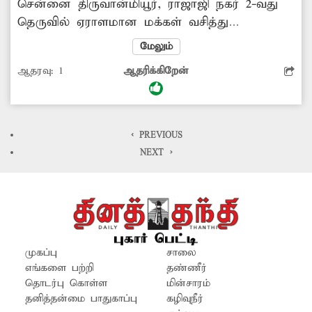
சென்னை திருவான்மியூர், ராஜாஜி நகர் 2-வது
தெருவில் ஏராளமான மக்கள் வசித்து
வருகின்றனர். இந்த பகுதியில் கிழக்கு கடற்கரை
மேலும்
சாலை விரிவாக்கம் அமைக்கப்பட்டது. இங்கு
ஆதரவு:
1
ஆதரிக்கிறேன்
வசிக்கும் பொதுமக்கள் நீண்ட நாட்களாக
கழிவுநீர் வடிகால் இணைப்பு வேண்டும் என
கோரிக்கை வைத்து வருகின்றனர். எனவே
சம்பந்தப்பட்ட துறை அதிகாரிகள் மக்களின்
< PREVIOUS
கோரிக்கையை ஏற்று கழிவுநீர் வடிகால்
NEXT >
இணைப்பு அமைக்க நடவடிக்கை எடுப்பார்களா?.
முகப்பு
சாலை
எங்களை பற்றி
தண்ணீர்
தொடர்பு கொள்ள
மின்சாரம்
தனித்தன்மை பாதுகாப்பு
கழிவுநீர்