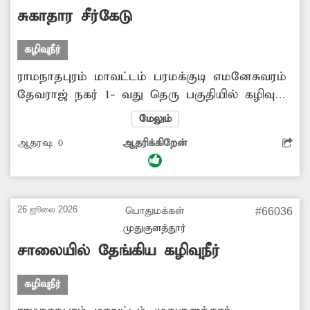
சுகாதார சீர்கேடு
கழிவுநீர்
ராமநாதபுரம் மாவட்டம் பரமக்குடி எமனேசுவரம்
தேவராஜ் நகர் 1- வது தெரு பகுதியில் கழிவுநீர்
கால்வாய் வசதி போதிய அளவில் இல்லை.
மேலும்
இதனால் கழிவுநீர் செல்ல வழியின்றி அடிக்கடி
ஆதரவு:
0
ஆதரிக்கிறேன்
சாலையில் தேங்கி சுகாதார சீர்கேடு
ஏற்படுகின்றது. மேலும் மழை பெய்யும்
காலங்களில் மழை நீருடன் கழிவுநீர் கலந்து
அதிகளவில் சாலையில் தேங்குகிறது. எனவே
26 ஜூலை 2026
பொதுமக்கள்
#66036
மேற்கண்ட பகுதியில் போதிய கழிவுநீர்
முதுகுளத்தூர்
கால்வாய் வசதி ஏற்படுத்திதர அதிகாரிகள்
சாலையில் தேங்கிய கழிவுநீர்
நடவடிக்கை எடுப்பார்களா?
கழிவுநீர்