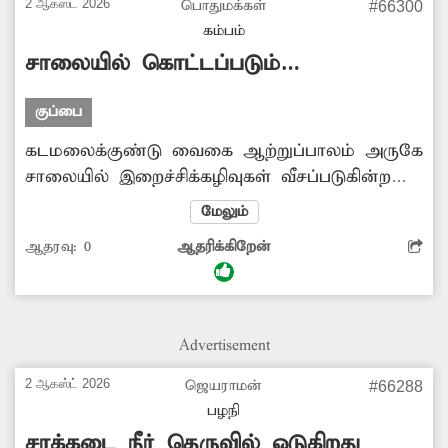
2 ஆகஸ்ட் 2026
பொதுமக்கள்
#66300
கம்பம்
சாலையில் கொட்டப்படும்
இறைச்சிக்கழிவுகள்
குப்பை
கடமலைக்குண்டு வைகை ஆற்றுப்பாலம் அருகே
சாலையில் இறைச்சிக்கழிவுகள் வீசப்படுகின்றன.
இதனால் அந்த பகுதி முழுவதும் துர்நாற்றம்
மேலும்
வீசுவதுடன் சுகாதாரக்கேடும் ஏற்பட்டுள்ளது.
ஆதரவு:
0
ஆதரிக்கிறேன்
மேலும் பொதுமக்களுக்கு நோய் பரவும்
அபாயமும் உள்ளது. எனவே சாலையில்
வீசப்பட்ட இறைச்சிக்கழிவுகளை அகற்றுவதுடன்
அவற்றை கொட்டுபவர்கள் மீதும் கடும்
Advertisement
நடவடிக்கை எடுக்க வேண்டும். -ஊர்மக்கள்,
2 ஆகஸ்ட் 2026
ஜெயராமன்
#66288
பழநி
சாக்கடை நீர் தெருவில் ஓடுகிறது