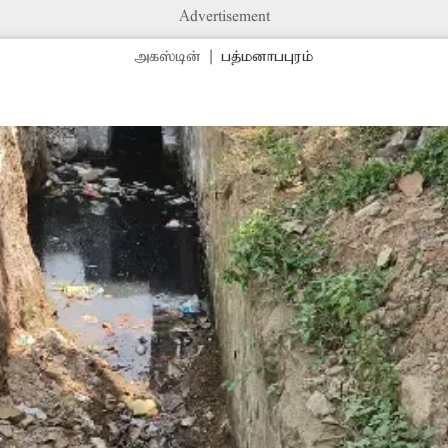
Advertisement
அகஸ்டின்
|
பத்மனாபபுரம்