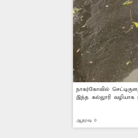
நாகர்கோவில் செட்டிகுள
இந்த கல்லூரி வழியாக 
பதிக்கபட்டுள்ளது. அதி
மூடி வழியாக கழிவுநீர்
ஆதரவு:
0
செல்லும் மாணவ-மாணவிக
மாணவர்கள் நலன்கருதி 