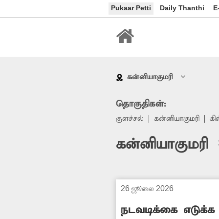
Pukaar Petti
Daily Thanthi
E
கன்னியாகுமரி
தொகுதிகள்:
குளச்சல்
கன்னியாகுமரி
கிள
கன்னியாகுமரி >
26 ஜூலை 2026
நடவடிக்கை எடுக்க