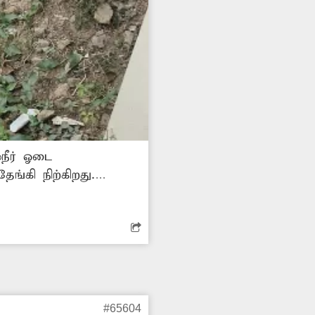
நீர் ஓடை
ங்கி நிற்கிறது.
வருகிறது. எனவே
 அதிகாரிகள் நடவடிக்கை
#65604