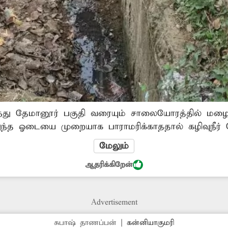
ருந்து தேமானூர் பகுதி வரையும் சாலையோரத்தில் மழை
ந்த ஓடையை முறையாக பாராமரிக்காததால் கழிவுநீர் தே
துர்நாற்றம் வீசுவதுடன் சுகாதார சீர்கேடு ஏற்பட்டு 
மேலும்
 மழைநீர் ஓடையை தூர்வாரி சீரமைக்க சம்பந்தப்பட்ட
ஆதரிக்கிறேன்
ண்டும். -அகஸ்டின்,ஆற்றூர்.
Advertisement
சுபாஷ் தாணப்பன்
|
கன்னியாகுமரி