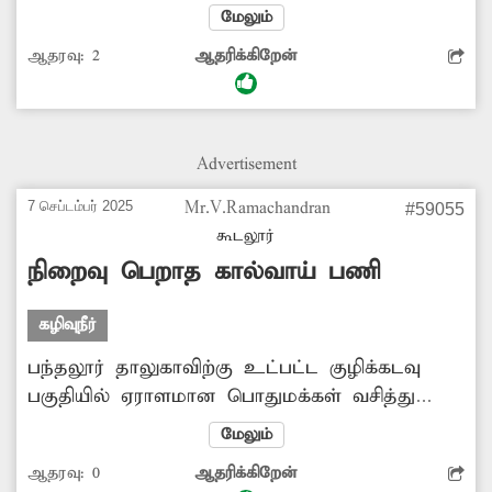
நிறுவனங்களின் ஓரத்தில் கழிவுநீர் கால்வாய்
மேலும்
உள்ளது. இந்த கால்வாயில் பல இடங்களில்
ஆதரவு:
2
ஆதரிக்கிறேன்
அடைப்பு ஏற்பட்டு இருக்கிறது. இதனால்
கழிவுநீர் சாலையில் ஆறு போல் வழிந்து
ஓடுகிறது. எனவே அந்த கால்வாயை முறையாக
தூர்வார நகராட்சி நிர்வாகம் நடவடிக்கை எடுக்க
Advertisement
வேண்டும்.
7 செப்டம்பர் 2025
Mr.V.Ramachandran
#59055
கூடலூர்
நிறைவு பெறாத கால்வாய் பணி
கழிவுநீர்
பந்தலூர் தாலுகாவிற்கு உட்பட்ட குழிக்கடவு
பகுதியில் ஏராளமான பொதுமக்கள் வசித்து
வருகின்றனர். இங்குள்ள சாலையானது
மேலும்
சன்னகொல்லி, தட்டாம்பாறை பகுதிகளுக்கு
ஆதரவு:
0
ஆதரிக்கிறேன்
செல்லும் இணைப்பு சாலையாக உள்ளது. இந்த