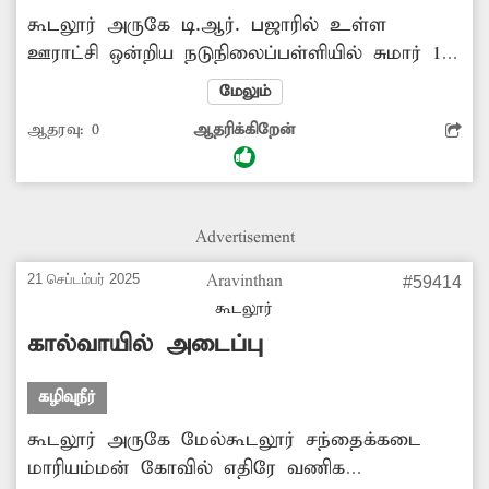
கூடலூர் அருகே டி.ஆர். பஜாரில் உள்ள
ஊராட்சி ஒன்றிய நடுநிலைப்பள்ளியில் சுமார் 100
குழந்தைகள் பயின்று வருகின்றனர். இந்த
மேலும்
பள்ளியில் கழிவுநீர் தொட்டி 2 ஆண்டுகளாக
ஆதரவு:
0
ஆதரிக்கிறேன்
நிரம்பி வழிகிறது. பலமுறை அதிகாரிகளுக்கு
புகார் மனு அனுப்பியும் இதுவரை சரி
செய்யவில்லை. அதுமட்டுமின்றி
மழைக்காலங்களில் மழைநீர் வகுப்பறைக்குள்
Advertisement
புகுவதால் மாணவர்கள் அமர்ந்து படிக்க
முடியாத சூழ்நிலை ஏற்படுகிறது. எனவே
21 செப்டம்பர் 2025
Aravinthan
#59414
சம்பந்தப்பட்ட துறை அதிகாரிகள் இந்த
கூடலூர்
பிரச்சினைக்கு உரிய தீர்வு காண நடவடிக்கை
கால்வாயில் அடைப்பு
எடுக்க வேண்டும்.
கழிவுநீர்
கூடலூர் அருகே மேல்கூடலூர் சந்தைக்கடை
மாரியம்மன் கோவில் எதிரே வணிக