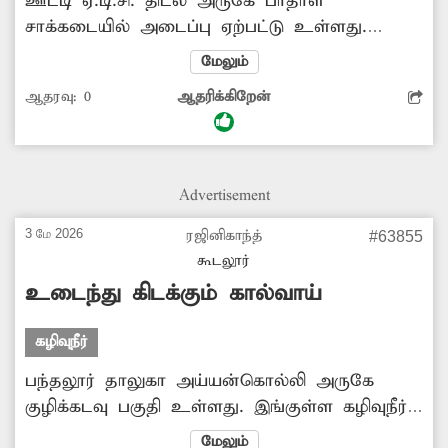
ஊட்டி ஏ.டி.சி. திடல் அருகே பாதாள
சாக்கடையில் அடைப்பு ஏற்பட்டு உள்ளது.
இதனால் கழிவுநீர் வெளியேறி சாலையில்
மேலும்
ஆறாக ஓடுகிறது. இதன் காரணமாக அந்த
ஆதரவு:
0
ஆதரிக்கிறேன்
வழியாக சென்று வரும் வாகன ஓட்டிகள் மற்றும்
பாதசாரிகள் கடும் அவதிப்படுகிறார்கள். எனவே
இந்த பிரச்சினைக்கு அதிகாரிகள் உடனடியாக
தீர்வு காண வேண்டும்.
Advertisement
3 மே 2026
ரஜினிகாந்த்
#63855
கூடலூர்
உடைந்து கிடக்கும் கால்வாய்
கழிவுநீர்
பந்தலூர் தாலுகா அய்யன்கொல்லி அருகே
குழிக்கடவு பகுதி உள்ளது. இங்குள்ள கழிவுநீர்
கால்வாய் உடைந்து கிடக்கிறது. இதனால்
மேலும்