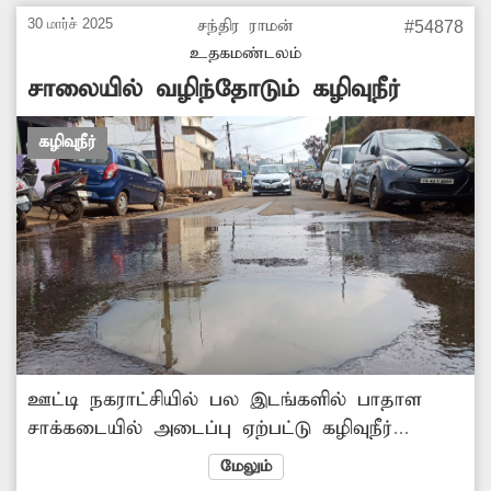
மேலும் சுகாதார சீர்கேடு ஏற்பட்டு உள்ளது.
30 மார்ச் 2025
சந்திர ராமன்
#54878
இதனால் மாணவ-மாணவிகளுக்கு தொற்று
உதகமண்டலம்
நோய் பரவும் அபாயம் காணப்படுகிறது. எனவே
சாலையில் வழிந்தோடும் கழிவுநீர்
அந்த கால்வாயை உடனடியாக தூர்வார
வேண்டும்.
கழிவுநீர்
ஊட்டி நகராட்சியில் பல இடங்களில் பாதாள
சாக்கடையில் அடைப்பு ஏற்பட்டு கழிவுநீர்
சாலைகளில் வழிந்தோடுகிறது. குறிப்பாக ஊட்டி
மேலும்
அரசு ஆஸ்பத்திரி சாலையில் தினமும் பாதாள