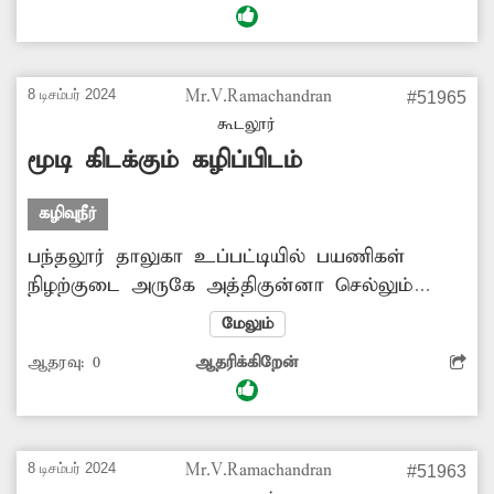
அதிகளவில் உற்பத்தியாகி தொற்று நோய்
பரவும் அபாயம் காணப்படுகிறது. எனவே அந்த
கால்வாயில் உள்ள அடைப்பை நீக்கி, கழிவுநீர்
8 டிசம்பர் 2024
Mr.V.Ramachandran
#51965
சீராக வழிந்தோட நடவடிக்கை எடுக்க
கூடலூர்
வேண்டும்.
மூடி கிடக்கும் கழிப்பிடம்
கழிவுநீர்
பந்தலூர் தாலுகா உப்பட்டியில் பயணிகள்
நிழற்குடை அருகே அத்திகுன்னா செல்லும்
சாலையோரத்தில் பொது கழிப்பிடம் உள்ளது.
மேலும்
இந்த கழிப்பிடம் மூடி கிடப்பதால் அங்கு வந்து
ஆதரவு:
0
ஆதரிக்கிறேன்
செல்பவர்கள் இயற்கை உபாதைகளை கழிக்க
இடம் இல்லாமல் அவதிப்படுகின்றனர். எனவே
அந்த கழிப்பிடத்தை உடனடியாக திறந்து
பயன்பாட்டுக்கு விட நெல்லியாளம் நகராட்சி
8 டிசம்பர் 2024
Mr.V.Ramachandran
#51963
நிர்வாகம் நடவடிக்கை எடுக்க வேண்டும்.