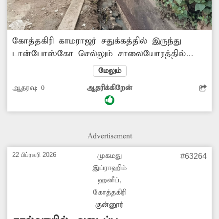
கோத்தகிரி காமராஜர் சதுக்கத்தில் இருந்து
டான்போஸ்கோ செல்லும் சாலையோரத்தில்
உள்ள கால்வாயை தனியார் சிலர் ஆக்கிரமித்து
மேலும்
உள்ளனர். இதனால் கால்வாயின் பல
ஆதரவு:
0
ஆதரிக்கிறேன்
பகுதிகளில் அடைப்பு ஏற்பட்டு இருக்கிறது.
இதன் காரணமாக கழிவுநீர் வழிந்தோட
முடியாமல் தேங்கி நிற்கிறது. இதனால் தொற்று
நோய் பரவும் அபாயம் உள்ளது. எனவே
Advertisement
நகராட்சி நிர்வாகம் உரிய நடவடிக்கை எடுத்து
ஆக்கிரமிப்பை அகற்றி கால்வாயை தூர்வார
22 பிப்ரவரி 2026
முகமது
#63264
வேண்டும்.
இப்ராஹிம்
ஹனீப்,
கோத்தகிரி
குன்னூர்