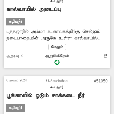
கூடலூர்
கால்வாயில் அடைப்பு
கழிவுநீர்
பந்தலூரில் அம்மா உணவகத்திற்கு செல்லும்
நடைபாதையின் அருகே உள்ள கால்வாயில்
அடைப்பு ஏற்பட்டு, கழிவுநீர் தேங்கி நிற்கிறது.
மேலும்
இதனால் கடும் துர்நாற்றம் வீசுவதோடு நோய்
ஆதரவு:
0
ஆதரிக்கிறேன்
பரவும் அபாயமும் காணப்படுகிறது. இதனால்
அந்த வழியாக சென்று வருபவர்கள் முகம்
சுழிக்கும் நிலை உள்ளது. எனவே அந்த
கழிவுநீர் கால்வாயை தூர்வார சம்பந்தப்பட்ட
8 டிசம்பர் 2024
G.Aravinthan
#51950
துறை அதிகாரிகள் முன்வர வேண்டும்.
கூடலூர்
பூங்காவில் ஓடும் சாக்கடை நீர்
கழிவுநீர்