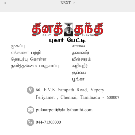
எனவே கழிப்பிடங்கள் கட்டும் பணிகளை
NEXT >
விரைந்து முடிக்க வேண்டும்.
முகப்பு
சாலை
எங்களை பற்றி
தண்ணீர்
தொடர்பு கொள்ள
மின்சாரம்
தனித்தன்மை பாதுகாப்பு
கழிவுநீர்
குப்பை
பூங்கா
86, E.V.K Sampath Road, Vepery
Periyamet , Chennai, Tamilnadu - 600007
pukaarpetti@dailythanthi.com
044-71303000