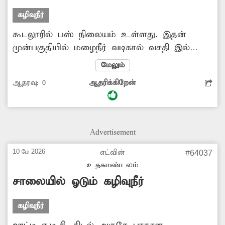
கழிவுநீர்
கூடலூரில் பஸ் நிலையம் உள்ளது. இதன்
முன்பகுதியில் மழைநீர் வடிகால் வசதி இல்லை.
இதனால் மழைநீர் பஸ் நிலைய முன்பகுதியில்
மேலும்
தேங்கி நிற்கிறது. இதன் காரணமாக அங்கு
ஆதரவு:
0
ஆதரிக்கிறேன்
வந்து செல்லும் பயணிகள் கடும்
அவதிப்படுகிறார்கள். மேலும் கொசு உற்பத்தி
அதிகரித்து, தொற்று நோய் பரவும் அபாயமும்
காணப்படுகிறது. எனவே பஸ் நிலையத்தில்
Advertisement
மழைநீர் வடிகால் வசதி ஏற்படுத்தி கொடுக்க
சம்பந்தப்பட்ட துைற அதிகாரிகள் உரிய
10 மே 2026
எட்வின்
#64037
நடவடிக்கை எடுக்க வேண்டும்.
உதகமண்டலம்
சாலையில் ஓடும் கழிவுநீர்
கழிவுநீர்