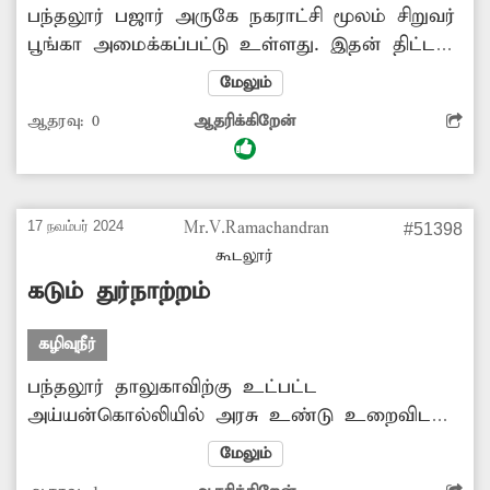
பந்தலூர் பஜார் அருகே நகராட்சி மூலம் சிறுவர்
பூங்கா அமைக்கப்பட்டு உள்ளது. இதன் திட்ட
மதிப்பீடு ரூ.99 லட்சம் ஆகும். ஆனால்
மேலும்
பூங்காவின் நடுவே கூவம் ஆற்றை மிஞ்சிய
ஆதரவு:
0
ஆதரிக்கிறேன்
சாக்கடை நீர் ஓடுகிறது. இது பந்தலூர் பஜாரில்
உள்ள வணிக நிறுவனங்களின் கழிவுநீர்தான்.
இதனால் அந்த பூங்காவை சிறுவர்கள்
பயன்படுத்த முடியாத நிலை உள்ளது. எனவே
17 நவம்பர் 2024
Mr.V.Ramachandran
#51398
அங்கு சாக்கடை நீர் செல்வதை தடுக்க
கூடலூர்
சம்பந்தப்பட்ட நகராட்சி நிர்வாகம் ஆவன செய்ய
கடும் துர்நாற்றம்
வேண்டும்.
கழிவுநீர்
பந்தலூர் தாலுகாவிற்கு உட்பட்ட
அய்யன்கொல்லியில் அரசு உண்டு உறைவிட
பள்ளி உள்ளது. இந்த பள்ளி அருகே
மேலும்
ஏராளமான கடைகள் உள்ளன. இந்த கடைகளை