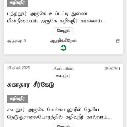
கழிவுநீர்
பந்தலூர் அருகே உப்பட்டி துணை
மின்நிலையம் அருகே கழிவுநீர் கால்வாய்
செல்கிறது. இந்த கால்வாய் உடைந்து
மேலும்
கிடக்கிறது. இதனால் அங்கு கழிவுநீர் தேங்கி
ஆதரவு:
0
ஆதரிக்கிறேன்
வருகிறது. அதில் கொசுக்கள் உற்பத்தி
அதிகரித்து தொற்று நோய் பரவும் அபாயம்
காணப்படுகிறது. மேலும் உடைந்து கிடக்கும்
கால்வாயில் அந்த வழியாக நடந்து செல்பவர்கள்
13 ஏப்ரல் 2025
Aravinthan
#55250
தவறி விழும் அபாயம் காணப்படுகிறது. எனவே
கூடலூர்
அந்த கால்வாயை சீரமைக்க சம்பந்தப்பட்ட
சுகாதார சீர்கேடு
துறை அதிகாரிகள் முன்வர வேண்டும்.
கழிவுநீர்
கூடலூர் அருகே மேல்கூடலூரில் தேசிய
நெடுஞ்சாலையோரத்தில் கழிவுநீர் கால்வாய்
தூர்வாரப்படாமல் மண் மற்றும் குப்பைகள்