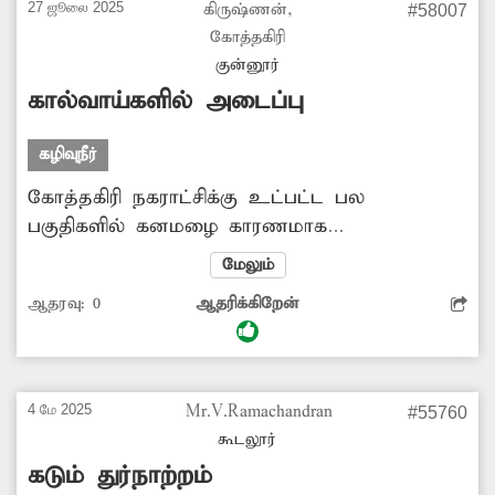
27 ஜூலை 2025
கிருஷ்ணன்,
#58007
நடந்து செல்லும் பகுதி ஆகும். எனவே
கோத்தகிரி
அசம்பாவித சம்பவங்கள் ஏற்படும் முன்பு
குன்னூர்
கால்வாயை சீரமைத்து முறையாக மூட
கால்வாய்களில் அடைப்பு
அதிகாரிகள் முன்வர வேண்டும்.
கழிவுநீர்
கோத்தகிரி நகராட்சிக்கு உட்பட்ட பல
பகுதிகளில் கனமழை காரணமாக
கால்வாய்களில் அடைப்பு ஏற்பட்டு உள்ளது.
மேலும்
இதனால் அங்குள்ள சாலையில் மழைநீருடன்
ஆதரவு:
0
ஆதரிக்கிறேன்
கழிவுநீர் கலந்து வழிந்தோடி வருகிறது. இதன்
காரணமாக பொதுமக்கள், வாகன ஓட்டிகள்
கடும் அவதிப்பட்டு வருகிறார்கள். அத்துடன்
நோய் பரவும் அபாயமும் உள்ளது. எனவே
4 மே 2025
Mr.V.Ramachandran
#55760
அங்குள்ள கால்வாய்களில் ஏற்பட்டுள்ள
கூடலூர்
அடைப்புகளை உடனடியாக சரி செய்ய
கடும் துர்நாற்றம்
சம்பந்தப்பட்ட துறை அதிகாரிகள் நடவடிக்கை