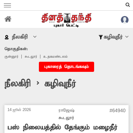
நீலகிரி
கழிவுநீர்
தொகுதிகள்:
குன்னூர்
கூடலூர்
உதகமண்டலம்
புகாரைத் தொடங்கவும்
நீலகிரி > கழிவுநீர்
14 ஜூன் 2026
ராஜேஷ்
#64940
கூடலூர்
பஸ் நிலையத்தில் தேங்கும் மழைநீர்