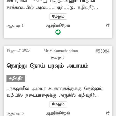
ஊட்டியில் பல்வேறு பகுதிகளிலும் பாதாள
சாக்கடையில் அடைப்பு ஏற்பட்டு, கழிவுநீர்
சாலைகளில் ஆறாக ஓடுவதால் வாகன ஓட்டிகள்,
மேலும்
பொதுமக்கள் அவதிப்படுகின்றனர். குறிப்பாக
ஆதரவு:
1
ஆதரிக்கிறேன்
ரோஜா பூங்கா பகுதிகளில் அடிக்கடி இந்த
பிரச்சினை ஏற்படுகிறது. இதனால் சுற்றுலா
பயணிகளும் பல்வேறு சிரமங்களை சந்தித்து
வருகின்றனர். எனவே பாதாள சாக்கடையில்
19 ஜனவரி 2025
Mr.V.Ramachandran
#53084
ஏற்பட்டு உள்ள அடைப்பை சரி செய்ய
கூடலூர்
அதிகாரிகள் நடவடிக்கை எடுக்க வேண்டும்.
தொற்று நோய் பரவும் அபாயம்
கழிவுநீர்
பந்தலூரில் அம்மா உணவகத்துக்கு செல்லும்
வழியில் நடைபாதைக்கு அருகில் கழிவுநீர்
கால்வாய் உள்ளது. இந்த கால்வாயில் அடைப்பு
மேலும்
ஏற்பட்டு உள்ளது. இதனால் அங்கு கழிவுநீர்
ஆதரவு:
0
ஆதரிக்கிறேன்
தேங்கி வருகிறது. அதில் கொசுக்கள்