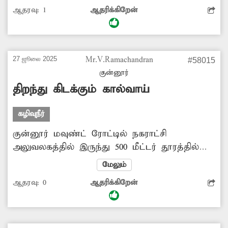
காணப்படுகிறது. கழிவுநீர் சீராக வழிந்தோட
ஆதரவு:
1
ஆதரிக்கிறேன்
வழியில்லாமல் தேங்கி காணப்படுவதால்
சுகாதார சீர்கேடு ஏற்படுகிறது. எனவே
சம்பந்தப்பட்ட துறை அதிகாரிகள் உரிய
நடவடிக்கை எடுக்க வேண்டும்.
27 ஜூலை 2025
Mr.V.Ramachandran
#58015
குன்னூர்
திறந்து கிடக்கும் கால்வாய்
கழிவுநீர்
குன்னூர் மவுண்ட் ரோட்டில் நகராட்சி
அலுவலகத்தில் இருந்து 500 மீட்டர் தூரத்தில்
கழிவுநீர் கால்வாய் செல்கிறது. பழுதாகி
மேலும்
கிடந்ததால் கால்வாயை சீரமைக்க கடந்த 1½
ஆதரவு:
0
ஆதரிக்கிறேன்
ஆண்டுகளுக்கு முன்பு பள்ளம் தோண்டி
அப்படியே விட்டுவிட்டனர். இதனால் கால்வாய்
திறந்த நிலையில் கிடக்கிறது. அதில் கழிவுநீரும்
தேங்கி நிற்கிறது. அது பள்ளிக்குழந்தைகள்