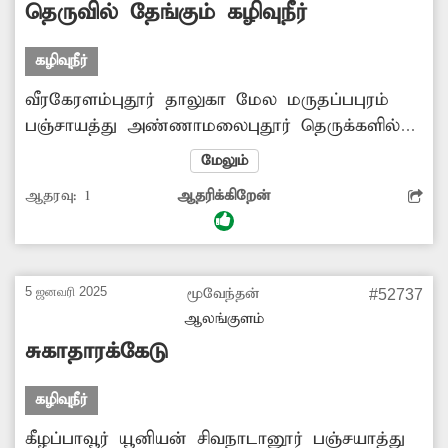
தெருவில் தேங்கும் கழிவுநீர்
கழிவுநீர்
வீரகேரளம்புதூர் தாலுகா மேல மருதப்பபுரம்
பஞ்சாயத்து அண்ணாமலைபுதூர் தெருக்களில்
கழிவுநீர் தேங்குவதால் சுகாதாரக்கேடாக
மேலும்
உள்ளது. அந்த வழியாக செல்லும் பள்ளி
ஆதரவு:
1
ஆதரிக்கிறேன்
மாணவர்கள் பெரிதும் அவதிப்படுகின்றனர்.
இதனை சரி செய்வதற்கு அதிகாரிகள்
நடவடிக்கை எடுக்க கேட்டு கொள்கிறேன்.
5 ஜனவரி 2025
மூவேந்தன்
#52737
ஆலங்குளம்
சுகாதாரக்கேடு
கழிவுநீர்
கீழப்பாவூர் யூனியன் சிவநாடானூர் பஞ்சயாத்து