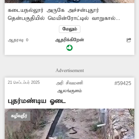
கடையநல்லூர் அருகே அச்சன்புதூர்
தென்பகுதியில் மெயின்ரோட்டில் வாறுகால்
இல்லாததால் கழிவுநீர் சாலையில் ஓடி
மேலும்
சுகாதாரக்கேடாக காட்சியளிக்கிறது. இதனால்
ஆதரவு:
0
ஆதரிக்கிறேன்
தொற்றுநோய் பரவும் அபாயம் உள்ளது. எனவே
சம்பந்தப்பட்ட அதிகாரிகள் வாறுகால் அமைக்க
நடவடிக்கை எடுக்க கேட்டு கொள்கிறேன்.
Advertisement
21 செப்டம்பர் 2025
அரி சிவமணி
#59425
ஆலங்குளம்
புதர்மண்டிய ஓடை
கழிவுநீர்