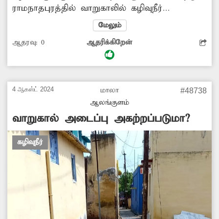
ராமநாதபுரத்தில் வாறுகாலில் கழிவுநீர்
வழிந்தோட இடமில்லாமல் தேங்குகிறது.
மேலும்
இதனால் சுகாதாரக்கேடு ஏற்பட்டு தொற்றுநோய்
ஆதரவு:
0
ஆதரிக்கிறேன்
பரவும் அபாயம் உள்ளது. எனவே வாறுகாலில்
கழிவுநீர் வழிந்தோடச் செய்வதற்கு அதிகாரிகள்
நடவடிக்கை எடுக்க வேண்டுகிறேன்.
4 ஆகஸ்ட் 2024
மாலா
#48738
ஆலங்குளம்
வாறுகால் அடைப்பு அகற்றப்படுமா?
கழிவுநீர்