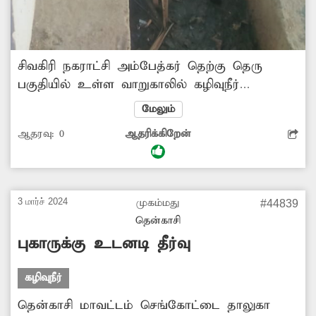
சிவகிரி நகராட்சி அம்பேத்கர் தெற்கு தெரு
பகுதியில் உள்ள வாறுகாலில் கழிவுநீர்
வழிந்தோட வழியின்றி தேங்கி சுகாதார
மேலும்
சீர்கேட்டை ஏற்படுத்தி வருகிறது. எனவே
ஆதரவு:
0
ஆதரிக்கிறேன்
வாறுகாலில் உள்ள ஆக்கிரமிப்பை அகற்றி
தூர்வார வேண்டுகிறேன்.
3 மார்ச் 2024
முகம்மது
#44839
தென்காசி
புகாருக்கு உடனடி தீர்வு
கழிவுநீர்
தென்காசி மாவட்டம் செங்கோட்டை தாலுகா