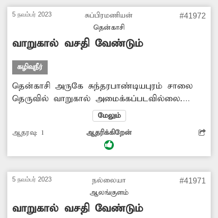
அதிகாரிகள் நடவடிக்கை எடுப்பார்களா?.
5 நவம்பர் 2023
சுப்பிரமணியன்
#41972
தென்காசி
வாறுகால் வசதி வேண்டும்
கழிவுநீர்
தென்காசி அருகே சுந்தரபாண்டியபுரம் சாலை
தெருவில் வாறுகால் அமைக்கப்படவில்லை.
இதனால் தெருவில் மழைநீர், கழிவுநீர்
மேலும்
தேங்குவதால் சுகாதாரக்கேடு ஏற்பட்டு நோய்
ஆதரவு:
1
ஆதரிக்கிறேன்
பரவும் அபாயம் உள்ளது. எனவே அங்கு
வாறுகால் வசதி அமைக்குமாறு கேட்டுக்
கொள்கிறேன்.
5 நவம்பர் 2023
நல்லையா
#41971
ஆலங்குளம்
வாறுகால் வசதி வேண்டும்