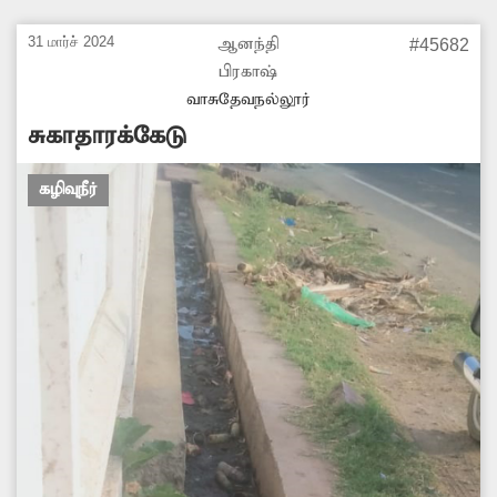
எதிரொலியாக அதிகாரிகள் நடவடிக்கை எடுத்து
சீரமைத்துள்ளனர். கோரிக்கை நிறைவேற
31 மார்ச் 2024
ஆனந்தி
#45682
உறுதுணையாக இருந்த `தினத்தந்தி'க்கும்,
பிரகாஷ்
நடவடிக்கை எடுத்த அதிகாரிகளுக்கும் அவர்
வாசுதேவநல்லூர்
நன்றியும், பாராட்டும் தெரிவித்துள்ளார்.
சுகாதாரக்கேடு
கழிவுநீர்