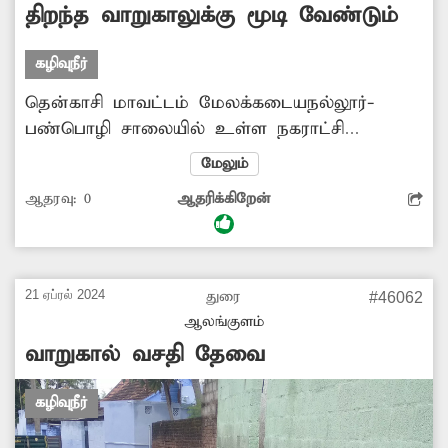
திறந்த வாறுகாலுக்கு மூடி வேண்டும்
கழிவுநீர்
தென்காசி மாவட்டம் மேலக்கடையநல்லூர்-
பண்பொழி சாலையில் உள்ள நகராட்சி
தொடக்கப்பள்ளியின் நுழைவுவாயில் அருகில்
மேலும்
வாறுகாலுக்கு மூடி இல்லாமல் திறந்தே
ஆதரவு:
0
ஆதரிக்கிறேன்
கிடக்கிறது. இதனால் அதில் யாரேனும்
குழந்தைகள் தவறி விழும் அபாயம் உள்ளது.
இதனை சீரமைக்க அதிகாரிகள் ஏற்பாடு
செய்வார்களா?.
21 ஏப்ரல் 2024
துரை
#46062
ஆலங்குளம்
வாறுகால் வசதி தேவை
கழிவுநீர்