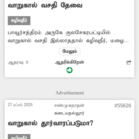
வாறுகால் வசதி தேவை
கழிவுநீர்
பாவூர்சத்திரம் அருகே குலசேகரபட்டியில்
வாறுகால் வசதி இல்லாததால் கழிவுநீர், மழைநீர்
தெருக்களில் தேங்கி சுகாதாரக்கேட்டை
மேலும்
ஏற்படுத்துகிறது. எனவே வாறுகால் வசதி
ஆதரவு:
0
ஆதரிக்கிறேன்
அமைப்பதற்கு அதிகாரிகள் நடவடிக்கை எடுக்க
கேட்டு கொள்கிறேன்.
Advertisement
27 ஏப்ரல் 2025
சண்முகநாதன்
#55626
கடையநல்லூர்
வாறுகால் தூர்வாரப்படுமா?
கழிவுநீர்