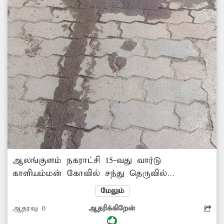
ஆலங்குளம் நகராட்சி 15-வது வார்டு
காளியம்மன் கோவில் சந்து தெருவில்
வாறுகாலில் அடைப்பு உள்ளதால், கழிவுநீர்
மேலும்
நிரம்பி தெருவில் பெருக்கெடுத்து ஓடுகிறது.
ஆதரவு:
0
ஆதரிக்கிறேன்
இதனால் சுகாதாரக்கேடு ஏற்பட்டு தொற்றுநோய்