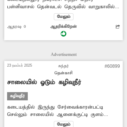
பள்ளிவாசல் தென்வடல் தெருவில் வாறுகாலில்
அடைப்பு ஏற்பட்டு கழிவுநீர் தேங்குகிறது.
மேலும்
இதனால் சுகாதாரக்கேடு ஏற்பட்டு தொற்றுநோய்
ஆதரவு:
0
ஆதரிக்கிறேன்
பரவும் அபாயம் உள்ளது. எனவே வாறுகால்
அடைப்பை அகற்றி, கழிவுநீர் முறையாக
வழிந்ேதாடச் செய்ய அதிகாரிகள் நடவடிக்கை
எடுப்பார்களா?.
Advertisement
23 நவம்பர் 2025
சுந்தர்
#60899
தென்காசி
சாலையில் ஓடும் கழிவுநீர்
கழிவுநீர்
கடையத்தில் இருந்து சேர்வைக்காரன்பட்டி
செல்லும் சாலையில் ஆனைக்குட்டி குளம்
அருகே கழிவுநீர் ஆறாக பெருக்கெடுத்து
மேலும்