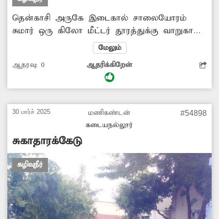
தென்காசி அருகே இடைகால் சாலையோரம்
சுமார் ஒரு கிலோ மீட்டர் தூரத்துக்கு வாறுகால்
மூடப்பட்டு உள்ள நிலையில், அதில் இருந்து
மேலும்
விஷவாயு அடிக்கடி வெளியேறுகிறது. இதனால்
ஆதரவு:
0
ஆதரிக்கிறேன்
விபத்து ஏற்படும் அபாயம் உள்ளது. எனவே
வாறுகாலை முறையாக பராமரித்து தூர்வார
அதிகாரிகள் நடவடிக்கை எடுப்பார்களா?.
30 மார்ச் 2025
மணிகண்டன்
#54898
கடையநல்லூர்
சுகாதாரக்கேடு
கழிவுநீர்