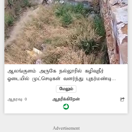
ஆலங்குளம் அருகே நல்லூரில் கழிவுநீர்
ஓடையில் முட்செடிகள் வளர்ந்து புதர்மண்டி
காட்சியளிக்கிறது. இதனால் கழிவுநீர் தேங்கி
மேலும்
தொற்றுநோய் பரவும் அபாயம் உள்ளது. எனவே
ஆதரவு:
0
ஆதரிக்கிறேன்
சம்பந்தப்பட்ட அதிகாரிகள் கழிவுநீர் ஓடையை
தூர்வார நடவடிக்கை மேற்கொள்ள
வேண்டுகிறேன்.
Advertisement