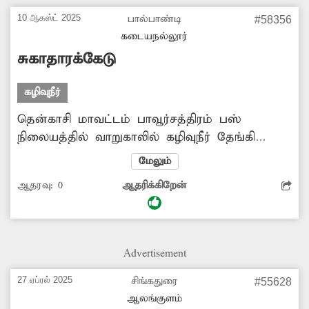
10 ஆகஸ்ட் 2025
பால்பாண்டி
#58356
கடையநல்லூர்
சுகாதாரக்கேடு
கழிவுநீர்
தென்காசி மாவட்டம் பாவூர்சத்திரம் பஸ்
நிலையத்தில் வாறுகாலில் கழிவுநீர் தேங்கி
சுகாதாரக்கேட்டை ஏற்படுத்துகிறது. மேலும்
மேலும்
கொசுத்தொல்லையும் அதிகரித்ததுடன் மிகுந்த
ஆதரவு:
0
ஆதரிக்கிறேன்
துர்நாற்றம் வீசுகிறது. இதனால் பயணிகள்
அவதிப்படுகின்றனர். எனவே வாறுகாலை
தூர்வாரி கழிவுநீர் முறையாக வழிந்தோடச்
செய்வதற்கு அதிகாரிகள் நடவடிக்கை எடுக்க
Advertisement
வேண்டுகிறேன்.
27 ஏப்ரல் 2025
சிங்கதுரை
#55628
ஆலங்குளம்