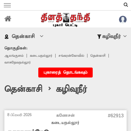
தென்காசி
கழிவுநீர்
தொகுதிகள்:
ஆலங்குளம்
கடையநல்லூர்
சங்கரன்கோவில்
தென்காசி
வாசுதேவநல்லூர்
புகாரைத் தொடங்கவும்
தென்காசி > கழிவுநீர்
8 பிப்ரவரி 2026
கணேசன்
#62913
கடையநல்லூர்