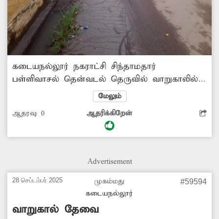
கடையநல்லூர் நகராட்சி சிந்தாமதார்
பள்ளிவாசல் தென்வடல் தெருவில் வாறுகாலில்
அடைப்பு உள்ளதால் கழிவுநீர் நிரம்பி
மேலும்
சாலையில் பெருக்கெடுத்து ஓடுகிறது. இதனால்
ஆதரவு:
0
ஆதரிக்கிறேன்
சுகாதாரக்கேடு ஏற்படுவதுடன் போக்குவரத்துக்கு
இடையூறாகவும் உள்ளது. அந்த வழியாக
வாகனங்கள் செல்லும்போது, நடந்து
செல்கிறவர்களின் மீது கழிவுநீர் தெறிக்கிறது.
Advertisement
எனவே வாறுகால் அடைப்பை அகற்றி, கழிவுநீர்
முறையாக வழிந்தோடச் செய்வதற்கு
28 செப்டம்பர் 2025
முகம்மது
#59594
அதிகாரிகள் ஏற்பாடு செய்ய வேண்டுகிறேன்.
கடையநல்லூர்
வாறுகால் தேவை