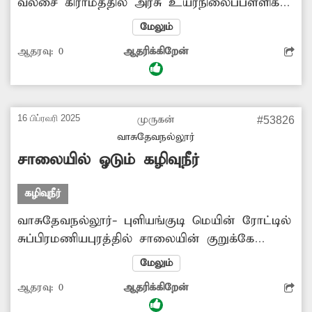
வலசை கிராமத்தில் அரசு உயர்நிலைப்பள்ளிக்கு
செல்லும் வழியில், வீடுகளில் இருந்து
மேலும்
வெளியேறும் கழிவுநீர் தேங்கி சுகாதாரக்கேட்ைட
ஆதரவு:
0
ஆதரிக்கிறேன்
ஏற்படுத்துகிறது. மழைக்காலத்தில் அங்கு குளம்
போன்று தண்ணீர் தேங்குவதால் மாணவ-
மாணவிகள் பெரிதும் அவதிப்படுகின்றனர்.
எனவே அங்கு சாலை மற்றும் வாறுகால் வசதி
16 பிப்ரவரி 2025
முருகன்
#53826
அமைப்பதற்கு அதிகாரிகள் நடவடிக்கை எடுக்க
வாசுதேவநல்லூர்
கேட்டு கொள்கிறேன்.
சாலையில் ஓடும் கழிவுநீர்
கழிவுநீர்
வாசுதேவநல்லூர்- புளியங்குடி மெயின் ரோட்டில்
சுப்பிரமணியபுரத்தில் சாலையின் குறுக்கே
கழிவுநீர் ஓடுகிறது. இதனால் அந்த வழியாக
மேலும்
வாகனங்கள் செல்லும்போது பாதசாரிகள் மீது
ஆதரவு:
0
ஆதரிக்கிறேன்
சேற்றினை வாரி இறைக்கின்றன. இதனை
சீரமைப்பதற்கு அதிகாரிகள் நடவடிக்கை