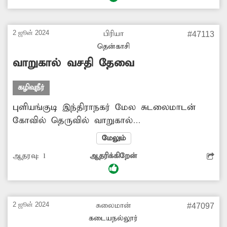
பரவும் அபாயம் உள்ளது. மேலும் அங்கு
தெருவிளக்கு இல்லாததால், இரவில் அந்த
வழியாக செல்கிறவர்கள் பெரிதும்
2 ஜூன் 2024
பிரியா
#47113
சிரமப்படுகின்றனர். எனவே வாறுகால்
தென்காசி
அடைப்பை அகற்றி கழிவுநீர் முறையாக
வாறுகால் வசதி தேவை
வழிந்தோடச் செய்வதற்கும், தெருவிளக்கு
அமைப்பதற்கும் அதிகாரிகள் ஏற்பாடு
கழிவுநீர்
செய்வார்களா?.
புளியங்குடி இந்திராநகர் மேல சுடலைமாடன்
கோவில் தெருவில் வாறுகால்
அமைக்கப்படவில்லை. இதனால் வீடுகளில்
மேலும்
இருந்து வெளியேறும் கழிவுநீர் தெருவில் தேங்கி
ஆதரவு:
1
ஆதரிக்கிறேன்
சுகாதாரக்கேட்டை ஏற்படுத்துகிறது. எனவே
அங்கு வாறுகால் அமைப்பதற்கு அதிகாரிகள்
நடவடிக்கை எடுப்பார்களா?.
2 ஜூன் 2024
சுலைமான்
#47097
கடையநல்லூர்