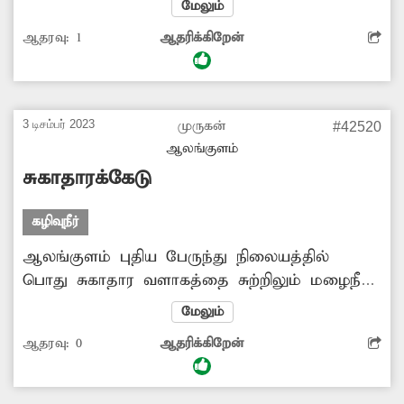
மேலும்
மேல்நிலைப்பள்ளி அருகில் நிறைவடைகிறது.
ஆதரவு:
1
ஆதரிக்கிறேன்
இதனால் பள்ளிக்கூடம் முன்பாக கழிவுநீர்
பெருக்கெடுத்து ஓடுகிறது. அங்குள்ள
கோவிலுக்கும் இந்த வழியாகத்தான் பக்தர்கள்
செல்கின்றனர். இதனால் சுகாதாரக்கேடு
3 டிசம்பர் 2023
முருகன்
#42520
ஏற்படுகிறது. இதனை சரிசெய்திட அதிகாரிகள்
ஆலங்குளம்
நடவடிக்கை எடுப்பார்களா?.
சுகாதாரக்கேடு
கழிவுநீர்
ஆலங்குளம் புதிய பேருந்து நிலையத்தில்
பொது சுகாதார வளாகத்தை சுற்றிலும் மழைநீர்
குளம்போல் தேங்கி சுகாதாரக்கேட்டை
மேலும்
ஏற்படுத்துகிறது. இதனால் தொற்றுநோய்
ஆதரவு:
0
ஆதரிக்கிறேன்
ஏற்படும் அபாயம் உள்ளதால் பயணிகள்
அச்சத்தில் உள்ளனர். எனவே அப்பகுதியில்
தேங்கியுள்ள மழைநீரை அகற்ற சம்பந்தப்பட்ட