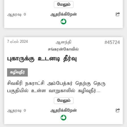
சுகாதாரச் சீர்கேடு ஏற்பட்டு தொற்றுநோய்
மேலும்
ஏற்படும் அபாயம் நிலவுகிறது. எனவே
ஆதரவு:
0
ஆதரிக்கிறேன்
சம்பந்தப்பட்ட அதிகாரிகள் நடவடிக்கை
மேற்கொண்டு தூர்வார கேட்டுக்கொள்கிறேன்.
7 ஏப்ரல் 2024
ஆனந்தி
#45724
சங்கரன்கோவில்
புகாருக்கு உடனடி தீர்வு
கழிவுநீர்
சிவகிரி நகராட்சி அம்பேத்கர் தெற்கு தெரு
பகுதியில் உள்ள வாறுகாலில் கழிவுநீர்
வழிந்தோட வழியின்றி தேங்கி சுகாதார
மேலும்
சீர்கேட்டை ஏற்படுத்தி வருகிறது என ஆனந்தி
ஆதரவு:
0
ஆதரிக்கிறேன்
பிரகாஷ் என்பவர் அனுப்பிய பதிவு `தினத்தந்தி'
புகார் பெட்டியில் பிரசுரம் ஆனது. இதன்