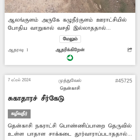
ஆலங்குளம் அருகே கழுநீர்குளம் ஊராட்சியில்
போதிய வாறுகால் வசதி இல்லாததால்
தெருக்களில் கழிவுநீர் தேங்கி சுகாதாரக்கேட்டை
மேலும்
ஏற்படுத்துகிறது. இதனால் தொற்றுநோய் பரவும்
ஆதரவு:
1
ஆதரிக்கிறேன்
அபாயம் உள்ளது. எனவே அங்கு வாறுகால்
வசதி அமைப்பதற்கு அதிகாரிகள் நடவடிக்கை
எடுக்க கேட்டு கொள்கிறேன்.
7 ஏப்ரல் 2024
முத்துவேல்
#45725
தென்காசி
சுகாதாரச் சீர்கேடு
கழிவுநீர்
தென்காசி நகராட்சி பொண்ணிப்பாறை தெருவில்
உள்ள பாதாள சாக்கடை தூர்வாராப்படாததால்