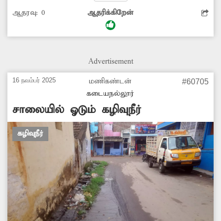
ஓடுகிறது. இதனால் தொற்றுநோய் பரவும்
ஆதரவு:
0
ஆதரிக்கிறேன்
அபாயம் உள்ளது. இதனை சரிசெய்வதற்கு
அதிகாரிகள் நடவடிக்கை எடுக்க கேட்டு
கொள்கிறேன்.
Advertisement
16 நவம்பர் 2025
மணிகண்டன்
#60705
கடையநல்லூர்
சாலையில் ஓடும் கழிவுநீர்
கழிவுநீர்