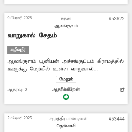
எடுப்பார்களா?.
9 பிப்ரவரி 2025
சுதன்
#53622
ஆலங்குளம்
வாறுகால் சேதம்
கழிவுநீர்
ஆலங்குளம் யூனியன் அச்சங்குட்டம் கிராமத்தில்
ஊருக்கு மேற்கில் உள்ள வாறுகால்
சேதமடைந்து புதர்மண்டி கிடக்கிறது. இதனால்
மேலும்
கழிவுநீர் வழிந்தோடாமல் விவசாய நிலங்களில்
ஆதரவு:
0
ஆதரிக்கிறேன்
தேங்குகிறது. எனவே வாறுகாலை சீரமைத்து
கழிவுநீரை முறையாக வழிந்தோடச் செய்வதற்கு
அதிகாரிகள் ஏற்பாடு செய்ய வேண்டுகிறேன்.
2 பிப்ரவரி 2025
சமுத்திரபாண்டியன்
#53444
தென்காசி