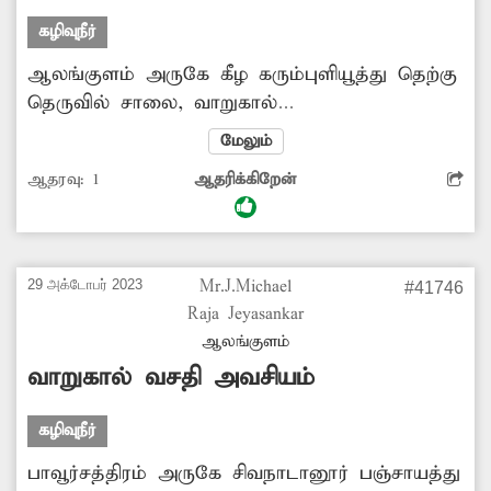
கழிவுநீர்
ஆலங்குளம் அருகே கீழ கரும்புளியூத்து தெற்கு
தெருவில் சாலை, வாறுகால்
அமைக்கப்படவில்லை. இதனால் தெருவில்
மேலும்
மழைநீர், கழிவுநீர் தேங்கி சுகாதாரக்கேட்டை
ஆதரவு:
1
ஆதரிக்கிறேன்
ஏற்படுத்துகிறது. எனவே அங்கு சாலை,
வாறுகால் உள்ளிட்ட அடிப்படை வசதிகளை
நிறைவேற்றுவதற்கு அதிகாரிகள் நடவடிக்ைக
மேற்கொள்ள வேண்டுகிறேன்.
29 அக்டோபர் 2023
Mr.J.Michael
#41746
Raja Jeyasankar
ஆலங்குளம்
வாறுகால் வசதி அவசியம்
கழிவுநீர்
பாவூர்சத்திரம் அருகே சிவநாடானூர் பஞ்சாயத்து