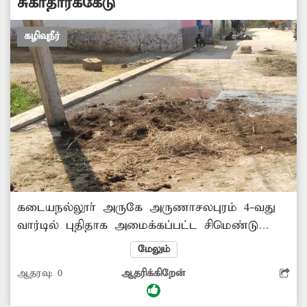
சுகாதாரக்கேடு
கழிவுநீர்
கடையநல்லூா் அருகே அருணாசலபுரம் 4-வது
வார்டில் புதிதாக அமைக்கப்பட்ட சிமெண்டு
சாலையால் கழிவுநீர் வெளியேற முடியாமல்
மேலும்
தேங்கி சுகாதாரக்கேடாக காணப்படுகிறது.
ஆதரவு:
0
ஆதரிக்கிறேன்
எனவே சம்பந்தப்பட்ட அதிகாரிகள் வாறுகால்
வசதி ஏற்படுத்தி கழிவுநீர் முறையாக வெளியேற