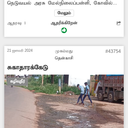
நெடுவயல் அரசு மேல்நிலைப்பள்ளி, கோவில்
முன்பாக கழிவுநீர் பெருக்கெடுத்து ஓடியதால்
மேலும்
சுகாதாரக்கேடு ஏற்படுவதாக முகம்மது என்பவர்
ஆதரவு:
1
ஆதரிக்கிறேன்
அனுப்பிய பதிவு ‘தினத்தந்தி’ புகார் பெட்டியில்
வெளியானது. இதையடுத்து அங்கு கழிவுநீர்
வெளியேறாதவாறு நடவடிக்கை
மேற்கொள்ளப்பட்டது. கோரிக்கை நிறைவேற
21 ஜனவரி 2024
முகம்மது
#43754
உறுதுணையாக இருந்த ‘தினத்தந்தி’க்கும்,
தென்காசி
நடவடிக்கை மேற்கொண்ட அதிகாரிகளுக்கும்
சுகாதாரக்கேடு
அவர் நன்றியும், பாராட்டும் தெரிவித்துள்ளார்.
கழிவுநீர்