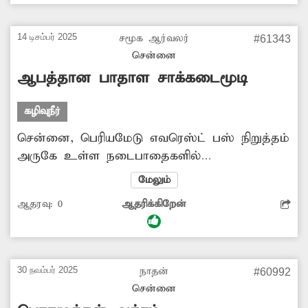
அடிக்கடி விபத்துகளில் சிக்குகிறார்கள். அதில்
தேங்கியுள்ள குப்பைகளால் பாதசாரிகளும்
14 டிசம்பர் 2025
சமூக ஆர்வலர்
#61343
சிரமம் அடைகிறார்கள். எனவே இது
சென்னை
சம்பந்தப்பட்ட அதிகாரிகள் உடனடி
ஆபத்தான பாதாள சாக்கடைமூடி
நடவடிக்கையாக கழிவுநீர் கால்வாய் மூடியை
மாற்றி அமைக்க வேண்டும்.
கழிவுநீர்
சென்னை, பெரியமேடு எவரெஸ்ட் பஸ் நிறுத்தம்
அருகே உள்ள நடைபாதைகளில்
அமைக்கப்பட்டுள்ள பாதாள சாக்கடைமூடிகள்
மேலும்
சேதமடைந்து பாதசாரிகளுக்கு ஆபத்தாக
ஆதரவு:
0
ஆதரிக்கிறேன்
காணப்படுகிறது. இதனால் அந்த வழியாக
செல்லும் பொதுமக்கள் சிரமம் அடைகிறார்கள்.
மேலும் இந்த நடைபாதையின் நடைமேடை
கற்களும் பெயர்ந்து, பாதசாரிகள் நடக்க
30 நவம்பர் 2025
நாதன்
#60992
முடியாதவாறு அலங்கோலமக கிடக்கிறது.
சென்னை
சம்பந்தப்பட்ட மாநகராட்சி அதிகாரிகள்