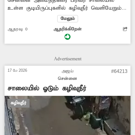
சென்னை அமைந்தகரை பிரிவரி சாலையில்
உள்ள குடியிருப்புகளில் கழிவுநீர் வெளியேறும்
குழாய்களும் சேதமடைந்து காணப்படுகிறது.
மேலும்
இதனால் அந்த பகுதியில் மிகுந்த துர்நாற்றம்
ஆதரவு:
0
ஆதரிக்கிறேன்
வீசு சுகாதார சீர்கோடு ஏற்படுகிறது. மேலும்
இதனால் நோய் பரவும் அபாயமும் உள்ளது.
சம்பந்தப்பட்ட மாநகராட்சி துறை அதிகாரிகள்
நடவடிக்கை எடுக்க வேண்டி அப்பகுதி மக்கள்
Advertisement
கோரிக்கை வைக்கின்றனர்.
17 மே 2026
அஜய்
#64213
சென்னை
சாலையில் ஓடும் கழிவுநீர்
கழிவுநீர்