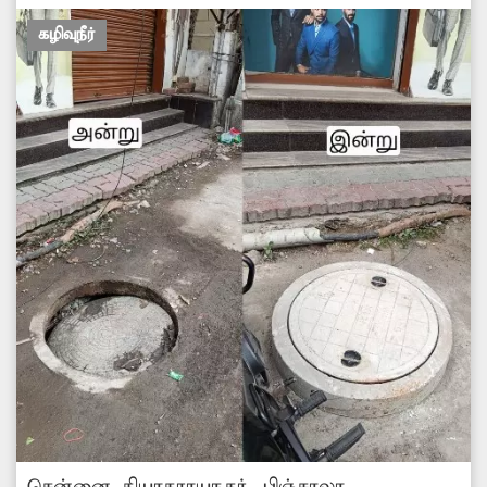
கழிவுநீர்
சென்னை தியாகராயநகர், பிஞ்சாலா