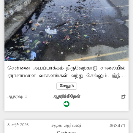
சென்னை அயப்பாக்கம்-திருவேற்காடு சாலையில்
ஏராளாமான வாகனங்கள் வந்து செல்லும். இந்த
சாலையின் ஓரத்தில் கழிவுநீர் சமீப காலமாக
மேலும்
ஓடுகிறது. இதனால் அந்த பகுதியில் மிகுந்த
ஆதரவு:
1
ஆதரிக்கிறேன்
துர்நாற்றம் வீசுகிறது. மேலும் சுகாதார சீர்கேடு
நிலை ஏற்பட்டுள்ளது. சாலையில் செல்லும்
பொதுமக்கள், வாகன ஓட்டிகள் மூக்கை
மூடிக்கொண்டு செல்லும் அவலநிலை
8 மார்ச் 2026
சமூக ஆர்வலர்
#63471
ஏற்பட்டுள்ளது. எனவே சம்பந்தப்பட்ட துறை