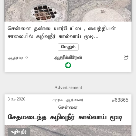
சென்னை தண்டையார்பேட்டை, வைத்தியன்
சாலையில் கழிவுநீர் கால்வாய் மூடி
சேதமடைந்து இருந்தது. இதனால் அந்த
மேலும்
பகுதியில் மிகுந்த துர்நாற்றம் வீசியது.
ஆதரவு:
0
ஆதரிக்கிறேன்
இதுதொடர்பாக 'தினத்தந்தி' புகார் பெட்டியில்
படத்துடன் செய்தி வெளியானது. சம்பந்தப்பட்ட
துறைசார்ந்த அதிகாரிகள் உடனடி
நடவடிக்கையாக சேதடைந்த கழிவுநீர் கால்வாய்
Advertisement
மூடியை சீரமைத்தனர். உடனடி நடவடிக்கை
எடுத்த அதிகாரிகளுக்கும், அதற்கு தூண்டுதலாக
3 மே 2026
சமூக ஆர்வலர்
#63865
நின்ற 'தினத்தந்தி' பத்திரிகைக்கும் அப்பகுதி
சென்னை
பொதுமக்கள் பாராட்டை தெரிவித்துள்ளனர்.
சேதமடைந்த கழிவுநீர் கால்வாய் மூடி
கழிவுநீர்