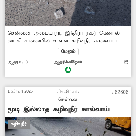
சென்னை அடையாறு, இந்திரா நகர் கெனால்
வங்கி சாலையில் உள்ள கழிவுநீர் கால்வாய்
கடந்த சில் வாரங்களாக சேதமடைந்த நிலையில்
மேலும்
உள்ளது. இதனால் அந்த பகுதியில்
ஆதரவு:
0
ஆதரிக்கிறேன்
அதிகப்படியான துர்நாற்றம் வீசுகிறது. அதனை
கடந்து செல்லும் பொதுமக்களும்,வாகன
ஓட்டிகளும் மூக்கை மூடிக்கொண்டு செல்லும்
அவல நிலை ஏற்பட்டுள்ளது. மேலும் சுகாதார
1 பிப்ரவரி 2026
சிவலிங்கம்
#62606
சீர்கேடு ஏற்படும் நிலையும் உள்ளது. எனவே
சென்னை
மாநகராட்சி அதிகாரிகள் உடனடியாக
மூடி இல்லாத கழிவுநீர் கால்வாய்
நடவடிக்கை எடுத்து அதனை சீரமைத்து
தரவேண்டும்.
கழிவுநீர்