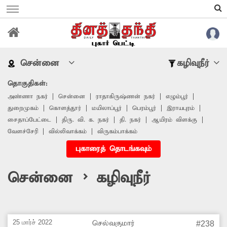
சென்னை
கழிவுநீர்
தொகுதிகள்:
அண்ணா நகர்
சென்னை
ராதாகிருஷ்ணன் நகர்
எழும்பூர்
துறைமுகம்
கொளத்தூர்
மயிலாப்பூர்
பெரம்பூர்
இராயபுரம்
சைதாப்பேட்டை
திரு. வி. க. நகர்
தி. நகர்
ஆயிரம் விளக்கு
வேளச்சேரி
வில்லிவாக்கம்
விருகம்பாக்கம்
புகாரைத் தொடங்கவும்
சென்னை > கழிவுநீர்
25 மார்ச் 2022
செல்வகுமார்
#238