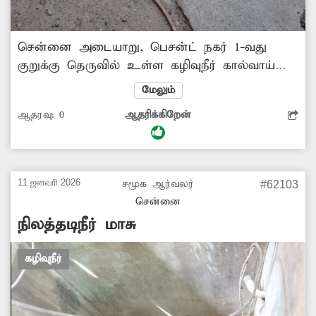
சென்னை அடையாறு, பெசன்ட் நகர் 1-வது
குறுக்கு தெருவில் உள்ள கழிவுநீர் கால்வாய்
கடந்த சில மாதங்களாக மூடிசேதமடைந்து
மேலும்
காணப்படுகிறது. மேலும் மூடி இல்லாததால்
ஆதரவு:
0
ஆதரிக்கிறேன்
சாக்கு, மரக்கிளையை வைத்து மூடி வைக்கும்
அவல நிலை ஏற்பட்டுள்ளது. அந்த பகுதியை
கடந்து செல்லும்போது அதிகப்படியான
துர்நாற்றம் வீசுவதால் மக்கள் மிகவும் சிரமம்
11 ஜனவரி 2026
சமூக ஆர்வலர்
#62103
அடைகின்றனர். இதனால் நோய் ஏற்படும்
சென்னை
அபாயமும் உள்ளது. மாநகராட்சி அதிகாரிகள்
நிலத்தடிநீர் மாசு
உடனடியாக நடவடிக்கை எடுத்து கால்வாயின்
மூடியை அமைத்து தரவேண்டும்.
கழிவுநீர்