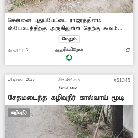
சென்னை புதுப்பேட்டை ராஜரத்தினம்
ஸ்டேடியத்திற்கு அருகிலுள்ள தெற்கு கூவம்
ஆற்றுச் சாலையில் உள்ள பாதாள சாக்கடை
மேலும்
மூடி ஒன்று சேதமடைந்து காணப்படுகிறது.
ஆதரவு:
3
ஆதரிக்கிறேன்
உயிர் கொல்லும் காரணியாக உள்ள இந்த
குழியால், பாதசாரிகள், வாகனஓட்டிகள் கடும்
சிரமத்தை சந்தித்து வருகிறார்கள். எனவே
சம்பந்தப்பட்ட அதிகாரிகள் பாதாள சாக்கடை
14 டிசம்பர் 2025
சிவலிங்கம்
#61345
மூடியை மாற்றிட உடனடி நடவடிக்கை எடுக்க
சென்னை
வேண்டும்.
சேதமடைந்த கழிவுநீர் கால்வாய் மூடி
கழிவுநீர்