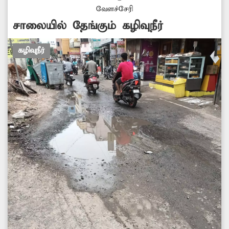
வேளச்சேரி
சாலையில் தேங்கும் கழிவுநீர்
கழிவுநீர்