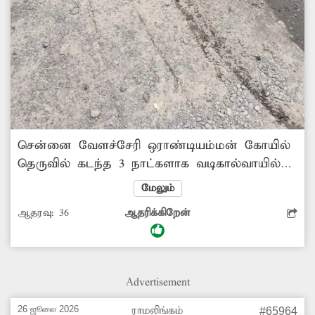
சென்னை வேளச்சேரி ஒராண்டியம்மன் கோயில்
தெருவில் கடந்த 3 நாட்களாக வடிகால்வாயில்
இருந்து கழிவுநீர் வெளியேறி சாலையில்
மேலும்
தேங்கியபடி உள்ளது. மழைகாலங்களில் தான்
ஆதரவு:
36
ஆதரிக்கிறேன்
இது போன்ற பிரச்சனை என்றால் வெயில்
காலத்திலும் இந்தநிலை தொடர்கிறது.
சாலையில் கழிவுநீர் தேங்குவதால் அப்பகுதியில்
துர்நாற்றம் வீசுகிறது. இதனால் சுகாதார சீர்கேடு
Advertisement
ஏற்பட்டு நோய் தொற்று பரவும் அபாயம்
உள்ளது. மேலும் சாலையில் செல்லும் வாகன
26 ஜூலை 2026
ராமலிங்கம்
#65964