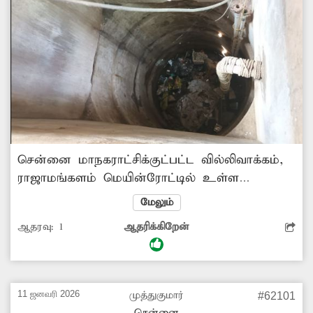
சென்னை மாநகராட்சிக்குட்பட்ட வில்லிவாக்கம்,
ராஜாமங்களம் மெயின்ரோட்டில் உள்ள
பழமையான கட்டிடம் ஒன்றில் முறையான
மேலும்
கழிவுநீர் மேலாண்மை வசதிகள் இல்லை.
ஆதரவு:
1
ஆதரிக்கிறேன்
இதனால் குடியிருப்புகளில் இருந்து வெளியேறும்
கழிவுநீர் அப்பகுதியில் உள்ள ஒரு வீட்டின்
கிணற்று நீரில் கலந்து நிலத்தடிநீர் மாசு
அடைகிறது. மேலும் அப்பகுதியின் சுகாதாரம்
11 ஜனவரி 2026
முத்துகுமார்
#62101
கேள்விக்குள்ளாகி தொற்றுநோய் அபாயம்