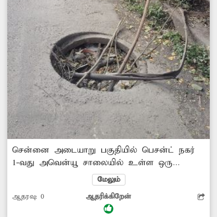
சென்னை அடையாறு பகுதியில் பெசன்ட் நகர்
1-வது அவென்யூ சாலையில் உள்ள ஒரு
கழிவுநீர் கால்வாய் மூடி சில மாதங்களாக சேதம்
மேலும்
அடைந்து பள்ளமாக காட்சியளிக்கிறது. மக்கள்
ஆதரவு:
0
ஆதரிக்கிறேன்
நடமாட்டம் மிகுந்த இந்த சாலையில் உள்ள
பள்ளத்தை கவனிக்காமல், வாகன ஓட்டிகள்