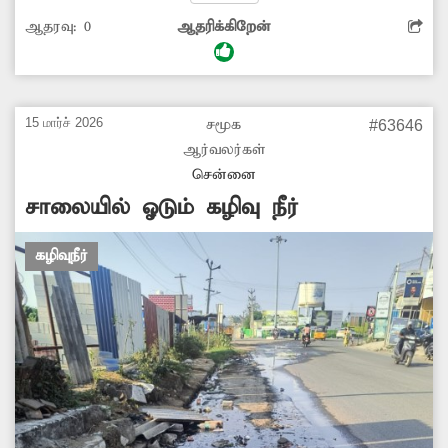
சேதமடைந்து காணப்படுகிறது. அந்த பகுதியில்
ஆதரவு:
0
ஆதரிக்கிறேன்
மிகுந்த துர்நாற்றம் வீசுகிறது. மேலும் நோய்
பரவும் அபாயமும் ஏற்பட்டுள்ளது. இதனால்
பொதுமக்கள் மிகவும் சிரமம் அடைகின்றனர்.
எனவே சம்பந்தப்பட்ட துறை அதிகாரிகள்
15 மார்ச் 2026
சமூக
#63646
நடவடிக்கை எடுத்து கழிவுநீர் கால்வாயின்
ஆர்வலர்கள்
மூடியினை சரிசெய்ய வேண்டும்.
சென்னை
சாலையில் ஓடும் கழிவு நீர்
கழிவுநீர்