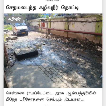
சென்னை
அதிகாரிகள் விரைந்து நடவடிக்கை
சேதமடைந்த கழிவுநீர் தொட்டி
எடுக்கவேண்டும்.
கழிவுநீர்
சென்னை ராயப்பேட்டை அரசு ஆஸ்பத்திரியின்
பிரேத பரிசோதனை செய்யும் இடமான
பிணவறைக்கு தினமும் உடல்களை பிரேத