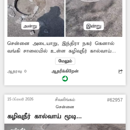
சென்னை அடையாறு, இந்திரா நகர் கெனால்
வங்கி சாலையில் உள்ள கழிவுநீர் கால்வாய்
கடந்த சில வாரங்களாக சேதமடைந்த நிலையில்
மேலும்
இருந்தது. இதுதொடர்பாக 'தினத்தந்தி' புகார்
ஆதரவு:
0
ஆதரிக்கிறேன்
பெட்டியில் கடந்த வாரம் படத்துடன் செய்தி
வெளியானது. சம்பந்தப்பட்ட துறைசார்ந்த
அதிகாரிகள் உடனடி நடவடிக்கையாக சாலையில்
உள்ள கழிவுநீர் கால்வாயை சீரமைத்தனர்.
15 பிப்ரவரி 2026
சிவலிங்கம்
#62957
உடனடி நடவடிக்கை எடுத்த அதிகாரிகளுக்கும்,
சென்னை
அதற்கு தூண்டுதலாக நின்ற 'தினத்தந்தி'
கழிவுநீர் கால்வாய் மூடி
பத்திரிகைக்கும் அப்பகுதி பொதுமக்கள்
சீரமைக்கப்படுமா?
பாராட்டை தெரிவித்துள்ளனர்.