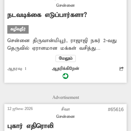
ஓட்டிகளுக்கும் இடையூராக இருக்கிறது. கழிவுநீர்
சென்னை
அகற்றப்பட்டு சுகாதார சீர்கேடு தடுக்கப்படுமா?
நடவடிக்கை எடுப்பார்களா?
கழிவுநீர்
சென்னை திருவான்மியூர், ராஜாஜி நகர் 2-வது
தெருவில் ஏராளமான மக்கள் வசித்து
வருகின்றனர். இந்த பகுதியில் கிழக்கு கடற்கரை
மேலும்
சாலை விரிவாக்கம் அமைக்கப்பட்டது. இங்கு
ஆதரவு:
1
ஆதரிக்கிறேன்
வசிக்கும் பொதுமக்கள் நீண்ட நாட்களாக
கழிவுநீர் வடிகால் இணைப்பு வேண்டும் என
கோரிக்கை வைத்து வருகின்றனர். எனவே
சம்பந்தப்பட்ட துறை அதிகாரிகள் மக்களின்
Advertisement
கோரிக்கையை ஏற்று கழிவுநீர் வடிகால்
இணைப்பு அமைக்க நடவடிக்கை எடுப்பார்களா?.
12 ஜூலை 2026
சிவா
#65616
சென்னை
புகார் எதிரொலி