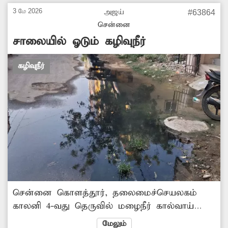
3 மே 2026
அஜய்
#63864
சென்னை
சாலையில் ஓடும் கழிவுநீர்
கழிவுநீர்
சென்னை கொளத்தூர், தலைமைச்செயலகம்
காலனி 4-வது தெருவில் மழைநீர் கால்வாய்
சேதமடைந்து அங்குள்ள கழிவுநீர் சாலை
மேலும்