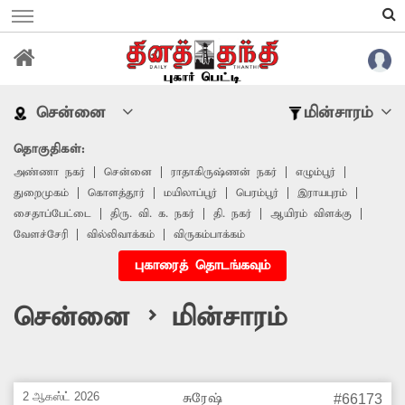
சென்னை
மின்சாரம்
தொகுதிகள்:
அண்ணா நகர்
சென்னை
ராதாகிருஷ்ணன் நகர்
எழும்பூர்
துறைமுகம்
கொளத்தூர்
மயிலாப்பூர்
பெரம்பூர்
இராயபுரம்
சைதாப்பேட்டை
திரு. வி. க. நகர்
தி. நகர்
ஆயிரம் விளக்கு
வேளச்சேரி
வில்லிவாக்கம்
விருகம்பாக்கம்
புகாரைத் தொடங்கவும்
சென்னை > மின்சாரம்
2 ஆகஸ்ட் 2026
சுரேஷ்
#66173