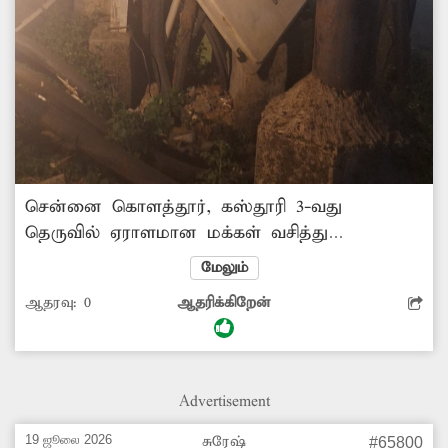
சென்னை கொளத்தூர், கஸ்தூரி 3-வது
தெருவில் ஏராளமான மக்கள் வசித்து
வருகின்றனர். இந்த தெருவில் உள்ள
மேலும்
மின்பெட்டி ஒன்று மிகவும் ஆபத்தான வகையில்
ஆதரவு:
0
ஆதரிக்கிறேன்
உள்ளது. அதன் கதவுகள் உடைந்து
காணப்படுகிறது. இதனால் சாலையில் செல்லும்
பொதுமக்கள் மிகுந்த அச்சத்துடனே கடந்து
செல்கின்றனர். சம்பந்தப்பட்ட மின்வாரிய
Advertisement
அதிகாரிகள் விரைந்து நடவடிக்கை
எடுக்கவேண்டும்.
19 ஜூலை 2026
சுரேஷ்
#65800