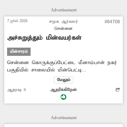
சரிசெய்தனர். உடனடி நடவடிக்கை எடுத்த
Advertisement
அதிகாரிகளுக்கும், அதற்கு தூண்டுதலாக நின்ற
'தினத்தந்தி' பத்திரிகைக்கும் அப்பகுதி
7 ஜூன் 2026
சமூக ஆர்வலர்
#64708
பொதுமக்கள் பாராட்டை தெரிவித்துள்ளனர்.
சென்னை
அச்சுறுத்தும் மின்வயர்கள்
மின்சாரம்
சென்னை கொருக்குப்பேட்டை மீனாம்பாள் நகர்
பகுதியில் சாலையில் மின்பெட்டி
அமைக்கப்பட்டுள்ளது. ஆனால் இந்த மின்பெட்டி
மேலும்
சேதமடைந்து அதில் உள்ள மின்வயர்கள்
ஆதரவு:
0
ஆதரிக்கிறேன்
சாலையில் கிடக்கின்றன. இதனால்
மழைக்காலங்களில் ஏதேனும் அசம்பாவிதம்
நடக்கும் என அப்பகுதி மக்கள்
அச்சப்படுகின்றனர். எனவே சம்பந்தப்பட்ட
Advertisement
மாநகராட்சி அதிகாரிகள் மக்களுக்கு