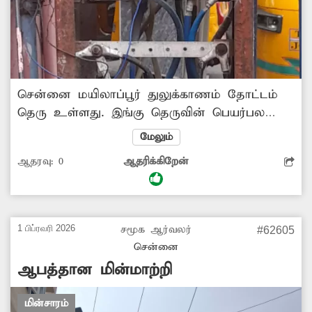
சென்னை மயிலாப்பூர் துலுக்காணம் தோட்டம்
தெரு உள்ளது. இங்கு தெருவின் பெயர்பலகை
அருகில் உள்ள மின்பெட்டி சேதமடைந்து மின்
மேலும்
வயர்கள் வெளியே தெரியும்படியாக மிகவும்
ஆதரவு:
0
ஆதரிக்கிறேன்
ஆபத்தான வகையில் உள்ளது. இதனால்
மழைக்காலங்களில் உயிர்சேதம் ஏற்படும் அபாய
நிலை ஏற்பட்டுள்ளது. பொதுமக்கள் மிகுந்த
அச்சத்துடனே கடந்து செல்கின்றனர். எனவே
1 பிப்ரவரி 2026
சமூக ஆர்வலர்
#62605
சம்பந்தப்பட்ட துறை அதிகாரிகள் நடவடிக்கை
சென்னை
எடுத்து மின்பெட்டியை சீரமைத்து தரவேண்டி
ஆபத்தான மின்மாற்றி
மக்கள் கோரிக்கை வைக்கின்றனர்.
மின்சாரம்