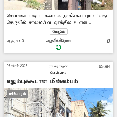
சென்னை மடிப்பாக்கம் கார்த்திகேயாபுரம் 4வது
தெருவில் சாலையின் ஓரத்தில் உள்ள
மின்கம்பம், அதன் சிமெண்ட் பெயர்ந்து மிகவும்
மேலும்
ஆபத்தான நிலையில் இருந்தது. இதுதொடர்பாக
ஆதரவு:
0
ஆதரிக்கிறேன்
'தினத்தந்தி' புகார் பெட்டியில் படத்துடன் செய்தி
வெளியானது. சம்பந்தப்பட்ட துறைசார்ந்த
அதிகாரிகள் உடனடி நடவடிக்கையாக
சேதடைந்த மின்கம்பத்தை சீரமைத்தனர்.
26 ஏப்ரல் 2026
ரங்கராஜன்
#63694
உடனடி நடவடிக்கை எடுத்த அதிகாரிகளுக்கும்,
சென்னை
அதற்கு தூண்டுதலாக நின்ற 'தினத்தந்தி'
எலும்புக்கூடான மின்கம்பம்
பத்திரிகைக்கும் அப்பகுதி பொதுமக்கள்
பாராட்டை தெரிவித்துள்ளனர்.
மின்சாரம்