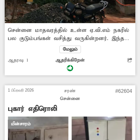
சென்னை மாதவரத்தில் உள்ள ஏ.வி.எம் நகரில்
பல குடும்பங்கள் வசித்து வருகின்றனர். இந்த
பகுதியில் உள்ள மின்மாற்றி மிகவும் ஆபத்தான
மேலும்
முறையில் உள்ளது. மேலும் அதிலிருந்த
ஆதரவு:
1
ஆதரிக்கிறேன்
தீப்பொறி வருகிறது. இங்கு குழந்தைகள்,
முதியர்வகள் அதிகமாக உள்ளதால்
அச்சத்துடனே கடந்து செல்லும் நிலை
ஏற்பட்டுள்ளது. இதனால் உயிர் சேதம் ஏற்படும்
1 பிப்ரவரி 2026
சரண்
#62604
அபாயநிலை உள்ளது. மாநகராட்சி துறை
சென்னை
அதிகாரிகள் உரிய நடவடிக்கை எடுத்து
புகார் எதிரொலி
மின்மாற்றி சரிசெய்து தருமாறு அப்பகுதி மக்கள்
கோரிக்கை வைக்கின்றனர்.
மின்சாரம்