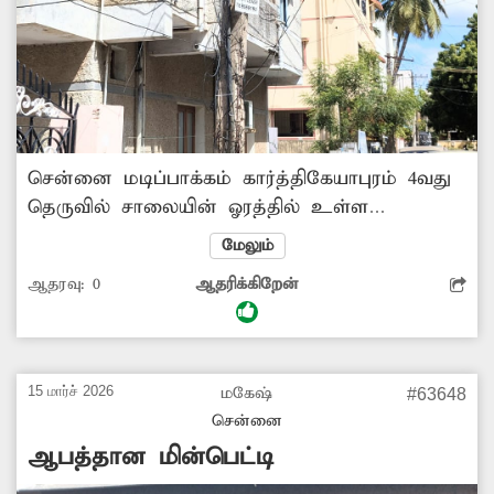
சென்னை மடிப்பாக்கம் கார்த்திகேயாபுரம் 4வது
தெருவில் சாலையின் ஓரத்தில் உள்ள
மின்கம்பம் மிகவும் ஆபத்தான நிலையில்
மேலும்
உள்ளது. அதன் சிமெண்ட் பெயர்ந்து
ஆதரவு:
0
ஆதரிக்கிறேன்
எலும்புக்கூடாக காட்சியளிக்கிறது.
எப்போதுவேண்டுமானாலும் கீழே விழும்
நிலையில் மின்கம்பம் இருப்பதால், அந்த
வழியாக செல்லும் பொதுமக்கள் அச்சத்துடனே
15 மார்ச் 2026
மகேஷ்
#63648
கடந்து செல்கின்றனர். சம்பந்தப்பட்ட மின்வாரிய
சென்னை
அதிகாரிகள் நடவடிக்கை எடுத்து மின்கம்பத்தை
ஆபத்தான மின்பெட்டி
சீரமைக்கவேண்டும்.