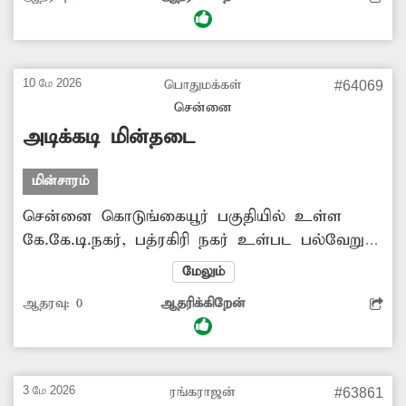
ஓட்டிகள் மற்றும் பள்ளிக்கு செல்லும் மாணவ-
மாணவிகள் மிகவும் சிரமப்படுகின்றனர் எனவே
சம்பந்தப்பட்ட அதிகாரிகள் விரைந்து நடவடிக்கை
எடுக்கவேண்டும் என அப்பகுதி மக்கள
10 மே 2026
பொதுமக்கள்
#64069
கோரிக்கை வைக்கின்றனர்.
சென்னை
அடிக்கடி மின்தடை
மின்சாரம்
சென்னை கொடுங்கையூர் பகுதியில் உள்ள
கே.கே.டி.நகர், பத்ரகிரி நகர் உள்பட பல்வேறு
இடங்களில் அடிக்கடி மின்தடை ஏற்படுகிறது.
மேலும்
இதனால் அப்பகுதியில் வசிக்கும் பொதுமக்கள்
ஆதரவு:
0
ஆதரிக்கிறேன்
பெரிதும் அவதி அடைகின்றனர். வீட்டில்
இருக்கும் குழந்தைகள் மற்றும் சிறுவர்கள்
வெயிலின் தாக்கதால் பாதிக்கப்படுகின்றனர்.
இதுகுறித்து, மின்வாரிய துறை அதிகாரிகள்
3 மே 2026
ரங்கராஜன்
#63861
உரிய நடவடிக்கை எடுக்க வேண்டும் என