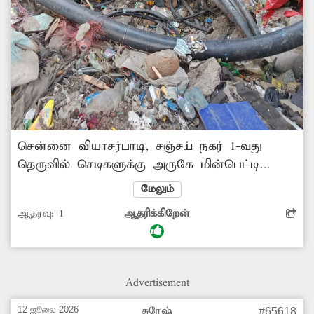
சென்னை வியாசர்பாடி, சஞ்சய் நகர் 1-வது
தெருவில் செடிகளுக்கு அருகே மின்பெட்டி
ஒன்று உள்ளது. இந்த மின்பெட்டியின் வயர்கள்,
மேலும்
ஆபத்தான நிலையில் வெளியில் இருக்கிறது.
ஆதரவு:
1
ஆதரிக்கிறேன்
இதனால் அந்த பகுதியில் வசிக்கும் மக்களுக்கு,
ஆபத்து ஏற்பட வாய்ப்பு உள்ளது. ஏதேனும்
அசம்பாவிதம் ஏற்படுவதற்கு முன்பாக,
சம்பந்தப்பட்ட துறை அதிகாரிகள் நடவடிக்கை
Advertisement
எடுக்கவேண்டும்.
12 ஜூலை 2026
சுரேஷ்
#65618