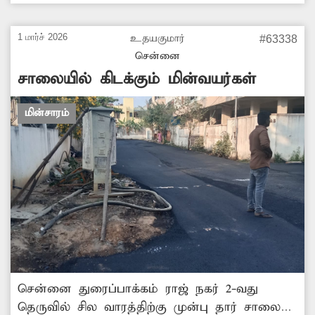
குழந்தைகள் விளையாடும் அந்த பகுதியில்
ஆபத்தான நிலையில் மின்வயர்கள் கிடப்பதால்
1 மார்ச் 2026
உதயகுமார்
#63338
பெற்றோர்கள் அச்சத்துடனே உள்ளனர். எனேவ
சென்னை
சம்பந்தப்பட்ட துறை அதிகாரிகள் உடனடி
சாலையில் கிடக்கும் மின்வயர்கள்
நடவடிக்கை எடுத்து மின்பெட்டியை சீரமைக்க
வேண்டி அப்பகுதி மக்கள் கோரிக்கை
மின்சாரம்
வைக்கின்றனர்.
சென்னை துரைப்பாக்கம் ராஜ் நகர் 2-வது
தெருவில் சில வாரத்திற்கு முன்பு தார் சாலை