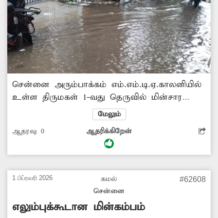
சென்னை அரும்பாக்கம் எம்.எம்.டி.ஏ.காலனியில்
உள்ள திருமகள் 1-வது தெருவில் மின்சார
பெட்டி ஒன்று தரைமட்டத்தில் இருக்கிறது.
மேலும்
மழைக்காலங்களில் சாலையில் தேங்கும்
ஆதரவு:
0
ஆதரிக்கிறேன்
தண்ணீர், மின்சார பெட்டியில் படும்படியாக
உள்ளது. இதனால் பெரும் விபத்து ஏற்படும்
அபாய நிலை ஏற்பட்டுள்ளது. இந்த பகுதியில்
ஏராளமான குழந்தைகள், முதியர்வகள்
1 பிப்ரவரி 2026
கமல்
#62608
வசிப்பதால் அனைவரும் மழைக்காலங்களில்
சென்னை
மிகுந்த அச்சத்துடனே கடந்து செல்கின்றனர்.
எலும்புக்கூடான மின்கம்பம்
எனவே மாநகராட்சி அதிகாரிகள் விரைந்து