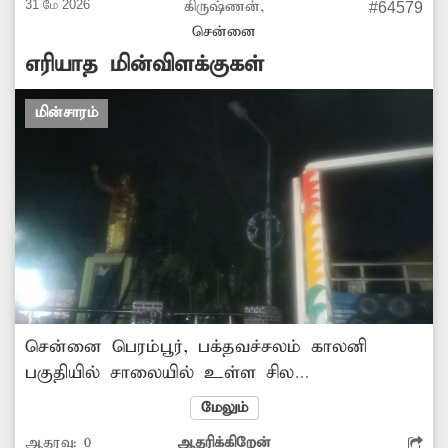
சரிசெய்ய வேண்டும்.
31 மே 2026
கிருஷ்ணன்,
#64579
சென்னை
எரியாத மின்விளக்குகள்
மின்சாரம்
சென்னை பெரம்பூர், பக்தவச்சலம் காலனி
பகுதியில் சாலையில் உள்ள சில
மின்விளக்குகள் எரிவதில்லை. இதனால், இரவு
மேலும்
நேரங்களில் அந்த பகுதிகளில் போதிய
ஆதரவு:
0
ஆதரிக்கிறேன்