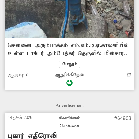
சென்னை அரும்பாக்கம் எம்.எம்.டி.ஏ.காலனியில்
உள்ள டாக்டர் அம்பேத்கர் தெருவில் மின்சார
பெட்டி ஒன்று தரைமட்டத்தில் உள்ளது.
மேலும்
மழைக்காலங்களில் மழைநீர் சாலையில்
ஆதரவு:
0
ஆதரிக்கிறேன்
தேங்குவதால், மின்சார பெட்டியில் மின்கசவு
ஏற்படும் நிலை உள்ளது. இந்த பகுதியில்
ஏராளமான குழந்தைகள், முதியவர்கள்
வசிப்பதால் அனைவரும் மழைக்காலங்களில்
Advertisement
மிகுந்த அச்சத்துடனே கடந்து செல்கின்றனர்.
எனவே சம்பந்தப்பட்ட மின்வாரிய அதிகாரிகள்
14 ஜூன் 2026
சிவலிங்கம்
#64903
விரைந்து நடவடிக்கை எடுக்கவேண்டும்.
சென்னை
புகார் எதிரொலி