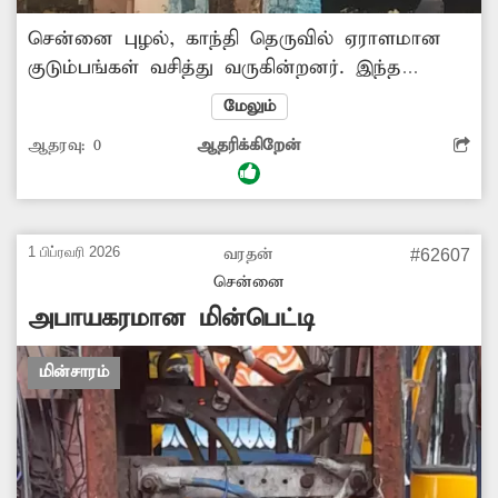
சென்னை புழல், காந்தி தெருவில் ஏராளமான
குடும்பங்கள் வசித்து வருகின்றனர். இந்த
தெருவில் உள்ள மின்கம்பம், அதன் கான்கீரிட்
மேலும்
பெயர்ந்து கீழே விழும் நிலையில் உள்ளது.
ஆதரவு:
0
ஆதரிக்கிறேன்
எப்போது வேண்டுமானலும் விழும் நிலையில்
இருப்பதால் பொதுமக்களும், வாகன ஓட்டிகளும்
அச்சத்துடனே அதனை கடந்து செல்கின்றனர்.
மாநகராட்சி அதிகாரிகள் நடவடிக்கை எடுத்து
1 பிப்ரவரி 2026
வரதன்
#62607
மின்கம்பத்தை சீரமைத்து தரவேண்டும்.
சென்னை
அபாயகரமான மின்பெட்டி
மின்சாரம்