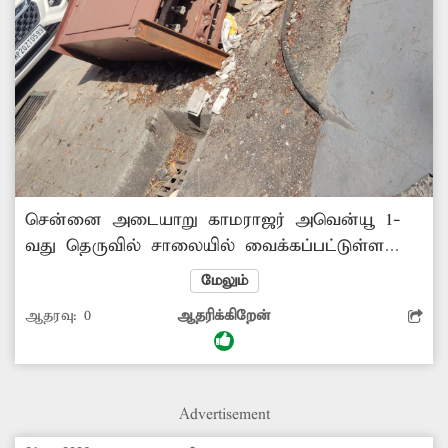
சென்னை அடையாறு காமராஜர் அவென்யூ 1-
வது தெருவில் சாலையில் வைக்கப்பட்டுள்ள
மின்பெட்டி கடந்த சில மாதங்களாக
மேலும்
சேதமடைந்து கீழே விழுந்துள்ளது. மேலும்
ஆதரவு:
0
ஆதரிக்கிறேன்
இந்த பகுதியில் குழந்தைகள், முதியவர்கள் என
அனைவரும் உள்ளனர். இதனால் பொதுமக்கள்
மிகுந்த அச்சத்துடனே கடந்து செல்கின்றனர்.
எனவே சம்பந்தப்பட்ட மின்வாரிய அதிகாரிகள்
Advertisement
நடவடிக்கை எடுத்து சேதமடைந்த மின்பெட்டியை