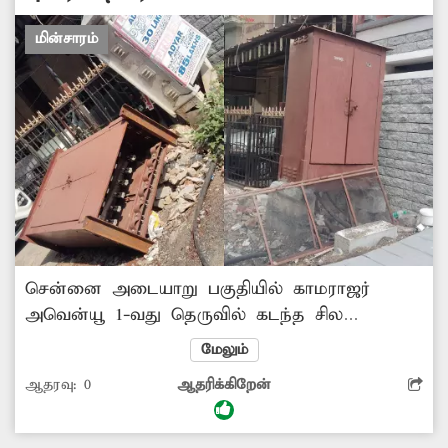
மின்சாரம்
சென்னை அடையாறு பகுதியில் காமராஜர்
அவென்யூ 1-வது தெருவில் கடந்த சில
மாதங்களாக மின்சார பெட்டியில் சேதமடைந்து
மேலும்
இருந்தது. இதுதொடர்பாக 'தினத்தந்தி' புகார்
ஆதரவு:
0
ஆதரிக்கிறேன்
பெட்டியில் படத்துடன் செய்தி வெளியானது.
சம்பந்தப்பட்ட அதிகாரிகள் உடனடி
நடவடிக்கையாக சேதமடைந்த மின்பெட்டியை