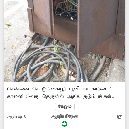
சென்னை கொடுங்கையூர் யூனியன் கார்பைட்
காலனி 5-வது தெருவில் அதிக குடும்பங்கள்
வசித்து வருகின்றனர். இந்த பகுதியில் உள்ள
மேலும்
மின்பெட்டி சேதமடைந்த மூடி திறந்த நிலையில்
ஆதரவு:
0
ஆதரிக்கிறேன்
உள்ளது. இதனால் அதன் மின்வயர்கள்
வெளியே தெரியும்படியாக உள்ளன.