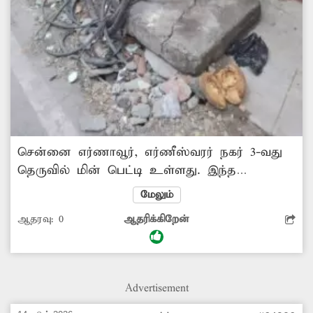
சென்னை எர்ணாவூர், எர்ணீஸ்வரர் நகர் 3-வது
தெருவில் மின் பெட்டி உள்ளது. இந்த
மின்பெட்டி கதவுகள் இல்லாமல் ஆபத்தான
மேலும்
வகையில் இருக்கிறது. இதனால் அந்த வழியாக
ஆதரவு:
0
ஆதரிக்கிறேன்
செல்லும் மக்கள் மிகுந்த அச்சத்துடனே
அதனை கடந்துசெல்கின்றனர். மேலும்
மழைக்காலங்களில் இதனால் பெரும்
விபரீதம்ஏற்படும் அபாயம் இருப்பதால்,
Advertisement
சம்பந்தப்பட்ட அதிகாரிகள் விரைந்து நடவடிக்கை