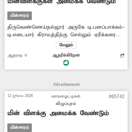
மின்விளக்குகள் அமைக்க வேண்டும்
மின்சாரம்
திருவெண்ணெய்நல்லூர் அருகே டி.பனப்பாக்கம்-
டி.எடையார் கிராமத்திற்கு செல்லும் ஏரிக்கரை
சலையில் மின்விளக்குகள் அமைக்கப்படவில்லை.
மேலும்
இதனால் இரவு நேரங்களில் அந்த வழியாக
ஆதரவு:
0
ஆதரிக்கிறேன்
செல்லும் பள்ளி, கல்லூரி மாணவர்கள்,
பொதுமக்கள் ஒருவித அச்சத்துடன் சென்று
வருகின்றனர். திருட்டு, வழிப்பறி போன்ற குற்ற
சம்பவங்களும் நடைபெற வாய்ப்புகள் அதிகமா
Advertisement
உள்ளதால், மின்வாரியத்துறை அதிகாரிகள்
விரைந்து அப்பகுதியில் மின்விளக்குகள்
12 ஜூலை 2026
வாகனஓட்டிகள்
#65742
அமைக்க நடவடிக்கை எடுக்க வேண்டும் என
விழுப்புரம்
கிராம மக்கள் கோரிக்கை விடுத்துள்ளனர்.
மின் விளக்கு அமைக்க வேண்டும்
மின்சாரம்