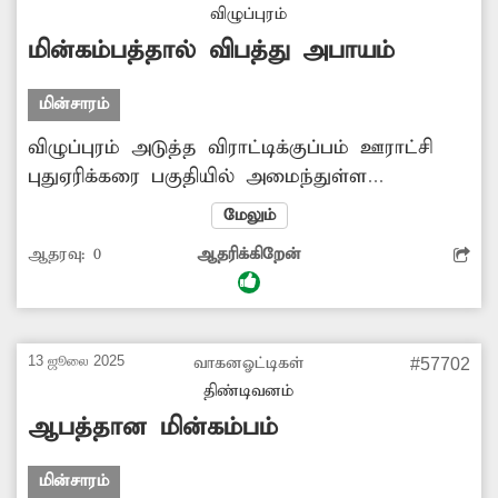
ஆர்வலர்கள் கோரிக்கை விடுத்துள்ளனர்.
விழுப்புரம்
மின்கம்பத்தால் விபத்து அபாயம்
மின்சாரம்
விழுப்புரம் அடுத்த விராட்டிக்குப்பம் ஊராட்சி
புதுஏரிக்கரை பகுதியில் அமைந்துள்ள
மின்கம்பம் சாய்ந்த நிலையில் விபத்தை
மேலும்
ஏற்படுத்தும் நிலையில் உள்ளது. இதனால்
ஆதரவு:
0
ஆதரிக்கிறேன்
அவ்வழியாக செல்லும் வாகனஓட்டிகள்,
பொதுமக்கள் ஒருவித அச்சத்துடனேயே சென்று
வருகின்றனர். எனவே உயிரிழப்புகள் ஏதும்
ஏற்படும் முன் மின்வாரியத்துறை அதிகாரிகள்
13 ஜூலை 2025
வாகனஓட்டிகள்
#57702
சாய்ந்த நிலையில் உள்ள மின்கம்பத்தை
திண்டிவனம்
சரிசெய்ய வேண்டும்.
ஆபத்தான மின்கம்பம்
மின்சாரம்