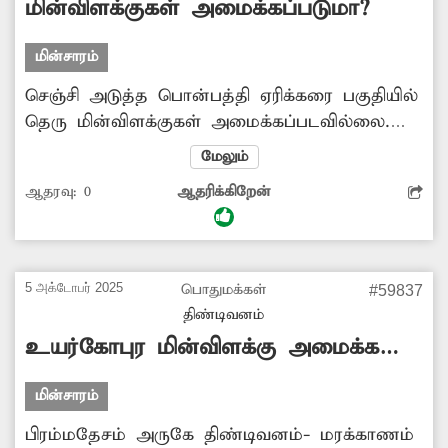
மின்விளக்குகள் அமைக்கப்படுமா?
மின்சாரம்
செஞ்சி அடுத்த பொன்பத்தி ஏரிக்கரை பகுதியில்
தெரு மின்விளக்குகள் அமைக்கப்படவில்லை.
இதனால் இரவு நேரங்களில் அப்பகுதி இருள்
மேலும்
சூழ்ந்து காணப்படுவதால் திருட்டு, வழிப்பறி
ஆதரவு:
0
ஆதரிக்கிறேன்
போன்ற குற்ற சம்பவங்கள் நடைபெறும்
அபாயம் உள்ளது. மேலும் எதிர்வரும்
வாகனங்கள் தெரியாமல் அடிக்கடி வாகன
ஓட்டிகள் விபத்தில் சிக்கும் நிலையும் உள்ளது.
5 அக்டோபர் 2025
பொதுமக்கள்
#59837
எனவே மின்வாரியத்துறை அதிகாரிகள் விரைந்து
திண்டிவனம்
அப்பகுதியில் தெரு மின்விளக்குகள்
உயர்கோபுர மின்விளக்கு அமைக்க
அமைத்துத்தர நடவடிக்கை எடுக்க வேண்டும்
வேண்டும்
என்று வாகன ஓட்டிகள் கோரிக்கை
மின்சாரம்
விடுத்துள்ளனர்.
பிரம்மதேசம் அருகே திண்டிவனம்- மரக்காணம்