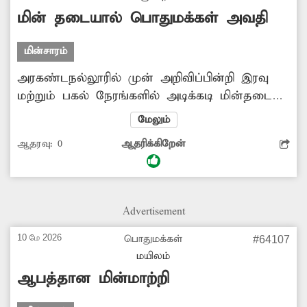
மின் தடையால் பொதுமக்கள் அவதி
மின்சாரம்
அரகண்டநல்லூரில் முன் அறிவிப்பின்றி இரவு
மற்றும் பகல் நேரங்களில் அடிக்கடி மின்தடை
ஏற்படுகிறது. இதனால் இரவு நேரங்களில்
மேலும்
மாணவர்கள் படிக்க முடியாமலும், குழந்தைகள்
ஆதரவு:
0
ஆதரிக்கிறேன்
முதல் பெரியவர்கள் வரை பெரும் சிரமப்பட்டு
வருகின்றனர். எனவே சீரான முறையில் மின்
வினியோகம் செய்ய அதிகாரிகள் நடவடிக்கை
எடுக்க வேண்டும்.
Advertisement
10 மே 2026
பொதுமக்கள்
#64107
மயிலம்
ஆபத்தான மின்மாற்றி