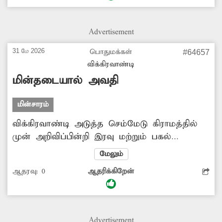
இருள்சூழ்ந்து காணப்படுவதால் திருட்டு,
வழிப்பறி உள்ளிட்ட குற்றசம்பவங்கள்
Advertisement
நடைபெறும் அபாயமும் ஏற்பட்டுள்ளது. எனவே
பழுதடைந்த மின்விளக்குகளை சரிசெய்ய
31 மே 2026
பொதுமக்கள்
#64657
அதிகாரிகள் நடவடிக்கை எடுக்க வேண்டும் என
விக்கிரவாண்டி
பொதுமக்கள் எதிர்பார்த்து வருகின்றனர்.
மின்தடையால் அவதி
மின்சாரம்
விக்கிரவாண்டி அடுத்த செம்மேடு கிராமத்தில்
முன் அறிவிப்பின்றி இரவு மற்றும் பகல்
நேரங்களில் அடிக்கடி மின்தடை ஏற்படுகிறது.
மேலும்
இதனால் இரவு நேரங்களில் பொதுமக்கள்
ஆதரவு:
0
ஆதரிக்கிறேன்
தங்களது வீடுகளில் உள்ள மின்விசிறிகளை
இயக்க முடியாத சூழ்நிலை ஏற்பட்டு வருவதால்
அவர்கள் புழுக்கத்தால் பெரும் சிரமம் அடைந்து
வருகின்றனர். எனவே சீரான முறையில் மின்
Advertisement