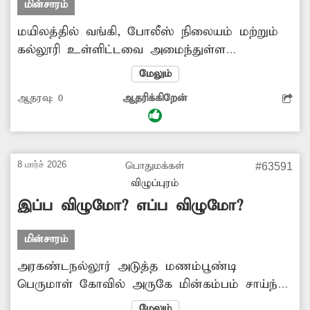
மின்சாரம்
மயிலத்தில் வங்கி, போலீஸ் நிலையம் மற்றும்
கல்லூரி உள்ளிட்டவை அமைந்துள்ள
பொதுமக்கள் நடமாட்டம் அதிகம் உள்ள
மேலும்
இடத்தில் மின்மாற்றி ஒன்று அமைந்துள்ளது.
ஆதரவு:
0
ஆதரிக்கிறேன்
இதனால் பொதுமக்கள் மற்றும் வாகனஓட்டிகள்
விபத்தில் சிக்கும் நிலை உள்ளது.
பொதுமக்களுக்கு இடையூறு ஏற்படுத்தும்
வகையில் அமைந்துள்ள மின்மாற்றியை வேறு
8 மார்ச் 2026
பொதுமக்கள்
#63591
இடத்தில் மாற்றி அமைக்க சம்பந்தப்பட்ட
விழுப்புரம்
அதிகாரிகள் நடவடிக்கை எடுக்க வேண்டும்.
இப்ப விழுமோ? எப்ப விழுமோ?
மின்சாரம்
அரகண்டநல்லூர் அடுத்த மணம்பூண்டி
பெருமாள் கோவில் அருகே மின்கம்பம் சாய்ந்த
நிலையில் உள்ளது. இதனால் மின்விபத்து
மேலும்