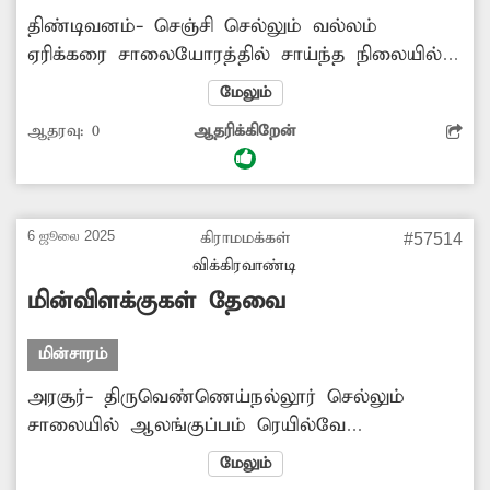
திண்டிவனம்- செஞ்சி செல்லும் வல்லம்
ஏரிக்கரை சாலையோரத்தில் சாய்ந்த நிலையில்
மின்கம்பம் ஒன்று உள்ளது. இந்த மின்கம்பம்
மேலும்
சேதமடைந்து எப்போது வேண்டுமானாலும் கீழே
ஆதரவு:
0
ஆதரிக்கிறேன்
விழுந்து விபத்து ஏற்படுத்தும் நிலையில்
உள்ளது. இதனால் அவ்வழியாக செல்லும்
பொதுமக்கள் ஒருவித அச்சத்துடனேயே சென்று
வருகின்றனர். எனவே அசம்பாவிதம் ஏதும்
6 ஜூலை 2025
கிராமமக்கள்
#57514
ஏற்படும் முன் மின்வாரிய அதிகாரிகள்
விக்கிரவாண்டி
மின்கம்பத்தை சீரமைக்க நடவடிக்கை எடுக்க
மின்விளக்குகள் தேவை
வேண்டும்.
மின்சாரம்
அரசூர்- திருவெண்ணெய்நல்லூர் செல்லும்
சாலையில் ஆலங்குப்பம் ரெயில்வே
சுரங்கப்பாதையில் மின்விளக்கு வசதி இல்லை.
மேலும்
இதனால் இரவு வேளையில் அப்பகுதியில்