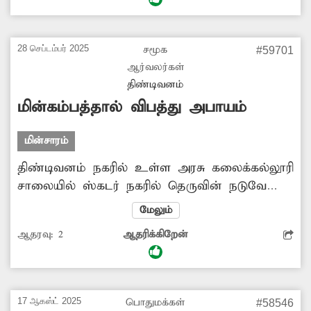
வேண்டுமானாலும் உடைந்து விழும் அபாய
நிலை உள்ளதால் அவ்வழியே செல்ல
பொதுமக்கள் அச்சப்படுகின்றனர். எனவே
28 செப்டம்பர் 2025
சமூக
#59701
சம்பந்தப்பட்ட அதிகாரிகள், சேதம் அடைந்த
ஆர்வலர்கள்
கம்பங்கைள அகற்றி புதிய மின்கம்பங்களை
திண்டிவனம்
அமைக்க நடவடிக்கை எடுக்க வேண்டும்.
மின்கம்பத்தால் விபத்து அபாயம்
மின்சாரம்
திண்டிவனம் நகரில் உள்ள அரசு கலைக்கல்லூரி
சாலையில் ஸ்கடர் நகரில் தெருவின் நடுவே
மின் கம்பம் அமைந்துள்ளது. இதனால் அந்த
மேலும்
வழியாக செல்லும் வாகன ஓட்டிகள்
ஆதரவு:
2
ஆதரிக்கிறேன்
விபத்துகளில் சிக்கும் அபாயம் ஏற்பட்டுள்ளது.
எனவே உயிரிழப்புகள் ஏதும் ஏற்படும் முன்
மின்வாரியத்துறை அதிகாரிகள் உரிய
நடவடிக்கை எடுக்க வேண்டும் என சமூக
17 ஆகஸ்ட் 2025
பொதுமக்கள்
#58546