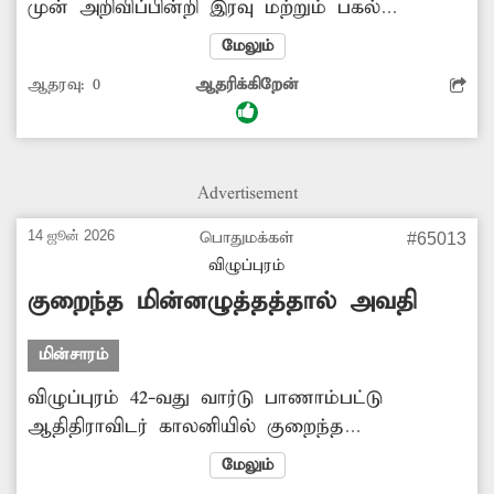
முன் அறிவிப்பின்றி இரவு மற்றும் பகல்
நேரங்களில் அடிக்கடி மின்தடை ஏற்படுகிறது.
மேலும்
இதனால் இரவு நேரங்களில் பொதுமக்கள்
ஆதரவு:
0
ஆதரிக்கிறேன்
தங்களது வீடுகளில் உள்ள மின்விசிறிகளை
இயக்க முடியாத சூழ்நிலை ஏற்பட்டு வருவதால்
அவர்கள் புழுக்கத்தால் பெரும் சிரமம் அடைந்து
வருகின்றனர். எனவே சீரான முறையில் மின்
Advertisement
வினியோகம் செய்ய அதிகாரிகள் நடவடிக்கை
எடுக்க வேண்டும்.
14 ஜூன் 2026
பொதுமக்கள்
#65013
விழுப்புரம்
குறைந்த மின்னழுத்தத்தால் அவதி
மின்சாரம்
விழுப்புரம் 42-வது வார்டு பாணாம்பட்டு
ஆதிதிராவிடர் காலனியில் குறைந்த
மின்னழுத்தம் ஏற்பட்டு வருகிறது. இதனால்
மேலும்
வீடுகளில் உள்ள மின்விசிறி, டி.வி. உள்ளிட்ட