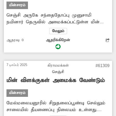
மின்சாரம்
செஞ்சி அருகே சந்தைதோப்பு முனுசாமி
நயினார் தெருவில் அமைக்கப்பட்டுள்ள மின்
கம்பத்தின் சிமெண்டு காரைகள் பெயர்ந்து
மேலும்
விழுந்து உள்ளே உள்ள இரும்புக்கம்பிகள்
ஆதரவு:
0
ஆதரிக்கிறேன்
வெளியே தெரிகின்றன. இதனால் இந்த
மின்கம்பம் பலவீனமடைந்து எப்போது
வேண்டுமானாலும் உடைந்து கீழே விழும்
நிலையில் உள்ளது. இதன் காரணமாக
7 டிசம்பர் 2025
கிராமமக்கள்
#61309
அப்பகுதியில் விபத்து ஏற்படும் அபாயம்
செஞ்சி
உருவாகி உள்ளது. எனவே உயிர் சேதம் ஏதும்
மின் விளக்குகள் அமைக்க வேண்டும்
ஏற்படும் முன் அதிகாரிகள் உரிய நடவடிக்கை
எடுக்க வேண்டும்.
மின்சாரம்
மேல்மலையனூரில் சிறுதலைப்பூண்டி செல்லும்
சாலையில் தீயணைப்பு நிலையம் உள்ளது.