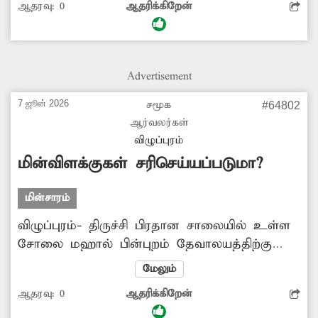
ஆதரவு:
0
ஆதரிக்கிறேன்
மின்சாதன பொருட்கள் பழுதடைந்து வருவதால்
பொதுமக்கள் அவதி அடைந்து வருகின்றனர்.
இதை தவிர்க்க மின்வாரியத்துறை அதிகாரிகள்
நடவடிக்கை எடுக்க வேண்டும்.
Advertisement
7 ஜூன் 2026
சமூக
#64802
ஆர்வலர்கள்
விழுப்புரம்
மின்விளக்குகள் சரிசெய்யப்படுமா?
மின்சாரம்
விழுப்புரம்- திருச்சி பிரதான சாலையில் உள்ள
சோலை மஹால் பின்புறம் தேவாலயத்திற்கு
செல்லும் வழியில் மின்கம்பங்களில் உள்ள மின்
மேலும்
விளக்குகள் பழுதடைந்துள்ளன. இதனால் இரவு
ஆதரவு:
0
ஆதரிக்கிறேன்
நேரங்களில் அப்பகுதியில் வாகன விபத்து
ஏற்படும் சூழ்நிலை உருவாகி உள்ளது. மேலும்