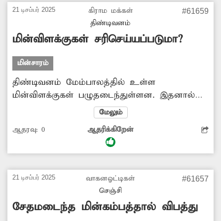
21 டிசம்பர் 2025
கிராம மக்கள்
#61659
திண்டிவனம்
மின்விளக்குகள் சரிசெய்யப்படுமா?
மின்சாரம்
திண்டிவனம் மேம்பாலத்தில் உள்ள
மின்விளக்குகள் பழுதடைந்துள்ளன. இதனால்
இரவில் அப்பகுதியில் வாகன விபத்து ஏற்படும்
மேலும்
சூழ்நிலை உருவாகி உள்ளது. மேலும் வழிப்பறி
ஆதரவு:
0
ஆதரிக்கிறேன்
உள்ளிட்ட குற்றசம்பவங்கள் நடைபெறும்
அபாயமும் ஏற்பட்டுள்ளது. எனவே பழுதடைந்த
மின்விளக்குகளை சரிசெய்ய அதிகாரிகள்
நடவடிக்கை எடுக்க வேண்டும் என பொதுமக்கள்
21 டிசம்பர் 2025
வாகனஓட்டிகள்
#61657
எதிர்பார்த்து வருகின்றனர்.
செஞ்சி
சேதமடைந்த மின்கம்பத்தால் விபத்து