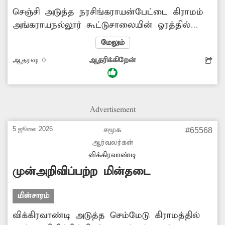
செஞ்சி அடுத்த நரசிங்கராயன்பேட்டை கிராமம்
அங்கராயநல்லூர் கூட்டுசாலையின் ஓரத்தில்
மின்விளக்குகள் இல்லை. இதனால் இரவு
மேலும்
நேரத்தில் அப்பகுதியில் வாகன விபத்து
ஆதரவு:
0
ஆதரிக்கிறேன்
ஏற்படும் அபாயம் அதிகம் உள்ளது. மேலும்
இருளை பயன்படுத்தி வழிப்பறி, திருட்டு
போன்ற குற்றச்சம்பவங்கள் நடைபெறும்
அபாயமும் ஏற்பட்டுள்ளது. எனவே
Advertisement
கூட்டுசாலையில் மின்விளக்குகளை அமைக்க
மின்வாரியத்துறை அதிகாரிகள் நடவடிக்கை
5 ஜூலை 2026
சமூக
#65568
எடுக்க வேண்டியது அவசியம்.
ஆர்வலர்கள்
விக்கிரவாண்டி
முன்அறிவிப்பற்ற மின்தடை
மின்சாரம்
விக்கிரவாண்டி அடுத்த செம்மேடு கிராமத்தில்