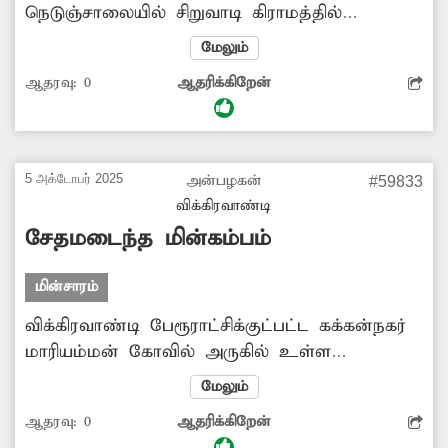
நெடுஞ்சாலையில் சிறுவாடி கிராமத்தில்
மின்விளக்கு வசதி இல்லை. இதனால் இரவு
மேலும்
நேரங்களில் அப்பகுதியில் திருட்டு, வழிப்பறி
ஆதரவு:
0
ஆதரிக்கிறேன்
உள்ளிட்ட குற்ற சம்பவங்கள் நடைபெறும்
சூழ்நிலை உள்ளது. மேலும் விபத்து ஏற்படும்
அபாயமும் உள்ளதால் அப்பகுதியில்
உயர்கோபுர மின்விளக்கு அமைக்க வேண்டும்
5 அக்டோபர் 2025
அன்பழகன்
#59833
என பொதுமக்கள் கோரிக்கை விடுத்துள்ளனர்.
விக்கிரவாண்டி
சேதமடைந்த மின்கம்பம்
மின்சாரம்
விக்கிரவாண்டி பேரூராட்சிக்குட்பட்ட கக்கன்நகர்
மாரியம்மன் கோவில் அருகில் உள்ள
உயரழுத்த மின்கம்பிகளை தாங்கி நிற்கும் 2
மேலும்
கம்பங்கள் சேதமடைந்து காணப்படுகிறது.
ஆதரவு:
0
ஆதரிக்கிறேன்
தற்போது அந்த மின்கம்பங்கள் எப்போது