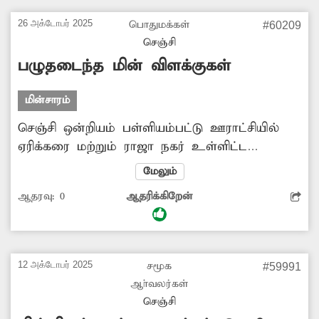
26 அக்டோபர் 2025
பொதுமக்கள்
#60209
செஞ்சி
பழுதடைந்த மின் விளக்குகள்
மின்சாரம்
செஞ்சி ஒன்றியம் பள்ளியம்பட்டு ஊராட்சியில்
ஏரிக்கரை மற்றும் ராஜா நகர் உள்ளிட்ட
பகுதிகளில் உள்ள மின் விளக்குகள்
மேலும்
பழுதடைந்துள்ளது. இதனால் அப்பகுதியில்
ஆதரவு:
0
ஆதரிக்கிறேன்
இரவு நேரத்தில் திருட்டு, வழிப்பறி போன்ற
குற்ற சம்பவங்கள் நடைபெறும் வாய்ப்புகள்
உருவாகியுள்ளது. எனவே பழுதடைந்த மின்
விளக்குகளை அதிகாரிகள் விரைந்து சரிசெய்ய
12 அக்டோபர் 2025
சமூக
#59991
வேண்டும்.
ஆா்வலர்கள்
செஞ்சி