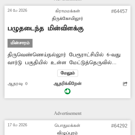
வினியோகம் செய்ய அதிகாரிகள் நடவடிக்கை
எடுக்க வேண்டும்.
24 மே 2026
கிராமமக்கள்
#64457
திருக்கோயிலூர்
பழுதடைந்த மின்விளக்கு
மின்சாரம்
திருவெண்ணெய்நல்லூர் பேரூராட்சியில் 6-வது
வார்டு பகுதியில் உள்ள மேட்டுத்தெருவில்
மின்விளக்கு பழுதடைந்துள்ளது. இதனால்
மேலும்
அங்கு திருட்டு, வழிப்பறி உள்ளிட்ட
ஆதரவு:
0
ஆதரிக்கிறேன்
குற்றசம்பவங்கள் நடைபெறும் வாய்ப்பு
உருவாகியுள்ளது. மேலும் இரவில் அதிகளவில்
விஷஜந்துக்களின் நடமாட்டமும்
அதிகரித்துள்ளது. எனவே மின்வாரியத்துறை
Advertisement
அதிகாரிகள் பழுதடைந்த மின்விளக்கை
சரிசெய்ய நடவடிக்கை எடுக்க வேண்டும் என
17 மே 2026
பொதுமக்கள்
#64292
அப்பகுதி மக்கள் கோரிக்கை விடுத்துள்ளனர்.
விழுப்புரம்