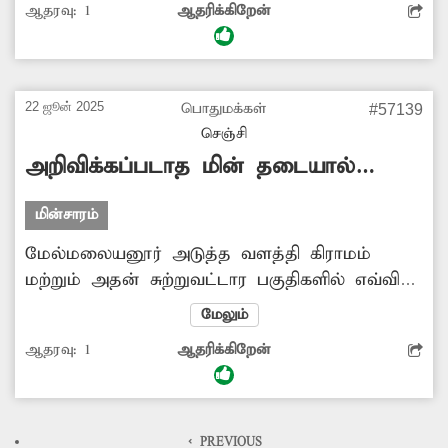
ஆதரவு:
1
ஆதரிக்கிறேன்
திருட்டு, வழிப்பறி போன்ற குற்ற சம்பவங்கள்
நடைபெறும் வாய்ப்புகள் உள்ளன. இதை
தவிர்க்க அதிகாரிகள் உரிய நடவடிக்கை எடுக்க
வேண்டும் என அப்பகுதி மக்கள் கோரிக்கை
22 ஜூன் 2025
பொதுமக்கள்
#57139
விடுத்துள்ளனர்.
செஞ்சி
அறிவிக்கப்படாத மின் தடையால்
மக்கள் அவதி
மின்சாரம்
மேல்மலையனூர் அடுத்த வளத்தி கிராமம்
மற்றும் அதன் சுற்றுவட்டார பகுதிகளில் எவ்வித
முன் அறிவிப்பும் இன்றி அடிக்கடி மின்நிறுத்தம்
மேலும்
செய்யப்படுகிறது. இதனால் அப்பகுதியில்
ஆதரவு:
1
ஆதரிக்கிறேன்
வசிக்கும் மக்கள், வணிகர்கள் கடும்
அவதியடைந்து வருகின்றனர். எனவே சீரான
மின்வினியோகம் செய்ய மின்வாரியத்துறை
அதிகாரிகள் நடவடிக்கை எடுக்க வேண்டும்.
< PREVIOUS