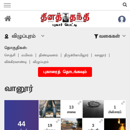
விழுப்புரம்
வகைகள்
தொகுதிகள்:
செஞ்சி
மயிலம்
திண்டிவனம்
திருக்கோயிலூர்
வானூர்
விக்கிரவாண்டி
விழுப்புரம்
புகாரைத் தொடங்கவும்
வானூர்
13
1
சாலை
மின்சாரம்
44
19
3