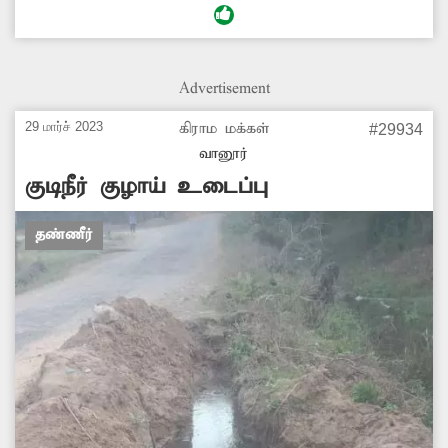
ஆக்கிரமிப்புகளை அகற்றுவதோடு, ஏரி ஓடையை
தூர்வார வேண்டியது அவசியம்.
Advertisement
29 மார்ச் 2023
கிராம மக்கள்
#29934
வானூர்
குடிநீர் குழாய் உடைப்பு
தண்ணீர்