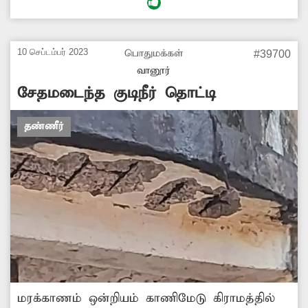
இதனால் பயிர்கள் வீணாகும் அபாயம்
உள்ளதால், விவசாயிகள் அவதி அடைந்து
வருகின்றனர். எனவே ஓடை ஆக்கிரமிப்புகளை
10 செப்டம்பர் 2023
பொதுமக்கள்
#39700
அகற்ற அதிகாரிகள் நடவடிக்கை எடுக்க
வானூர்
வேண்டும்.
சேதமடைந்த குடிநீர் தொட்டி
தண்ணீர்
மரக்காணம் ஒன்றியம் காணிமேடு கிராமத்தில்