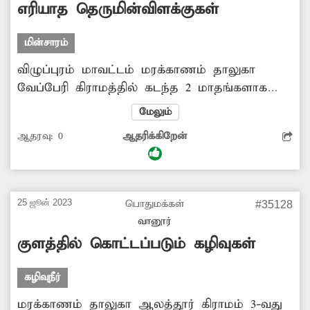
எரியாத தெருமின்விளக்குகள்
மின்சாரம்
விழுப்புரம் மாவட்டம் மரக்காணம் தாலுகா
வேப்பேரி கிராமத்தில் கடந்த 2 மாதங்களாக
தெருமின்விளக்குகள் எாியவில்லை. இதனால்
மேலும்
இரவில் அப்பகுதி முழுவதும் இருள்சூழ்ந்து
ஆதரவு:
0
ஆதரிக்கிறேன்
காணப்படுவதால், திருட்டு, வழிப்பறி போன்ற
குற்றச்சம்பவங்கள் நடைபெறும் அபாயம்
உள்ளது. இதன் காரணமாக அப்பகுதி மக்கள்
அச்சப்படுகின்றனர். எனவே மின்விளக்குகளை
25 ஜூன் 2023
பொதுமக்கள்
#35128
சீரமைக்க மின்வாரிய அதிகாரிகள் நடவடிக்கை
வானூர்
எடுக்க வேண்டும்.
குளத்தில் கொட்டப்படும் கழிவுகள்
கழிவுநீர்
மரக்காணம் தாலுகா ஆலத்தூர் கிராமம் 3-வது