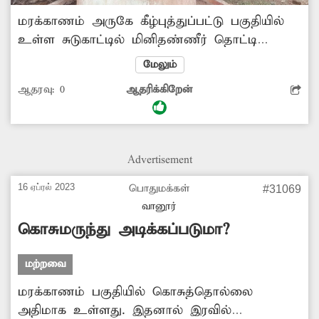
மரக்காணம் அருகே கீழ்புத்துப்பட்டு பகுதியில்
உள்ள சுடுகாட்டில் மினிதண்ணீர் தொட்டி
வைக்கப்பட்டது. தற்போது அந்த தொட்டி
மேலும்
சேதமடைந்து தண்ணீர் சேமித்து வைக்க
ஆதரவு:
0
ஆதரிக்கிறேன்
முடியாத நிலையில் உள்ளது. இதனால் இறுதி
அஞ்சலிக்கு தண்ணீர் எடுக்க அப்பகுதி மக்கள்
வெகுதூரம் செல்லும் நிலை ஏற்படுகிறது.
எனவே சேதமடைந்த தொட்டியை
Advertisement
அப்புறப்படுத்தி விட்டு, புதிய தொட்டி அமைக்க
வேண்டும்.
16 ஏப்ரல் 2023
பொதுமக்கள்
#31069
வானூர்
கொசுமருந்து அடிக்கப்படுமா?
மற்றவை
மரக்காணம் பகுதியில் கொசுத்தொல்லை
அதிமாக உள்ளது. இதனால் இரவில்