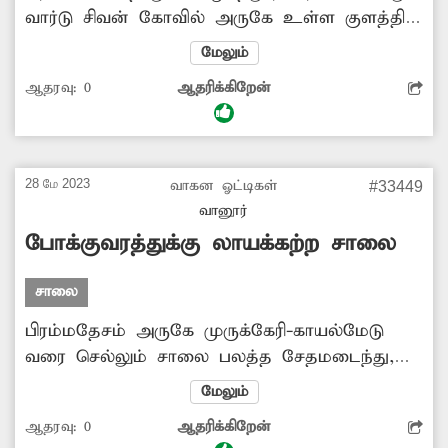
வார்டு சிவன் கோவில் அருகே உள்ள குளத்தில்
இறந்த மாடு, கோழி, ஆடு ஆகியவற்றை
மேலும்
வீசிச்செல்கின்றனர். இதனால் துர்நாற்றம்
ஆதரவு:
0
ஆதரிக்கிறேன்
வீசுவதோடு, சுகாதார சீர்கேடு ஏற்பட்டு அப்பகுதி
மக்களுக்கு தொற்று நோய் பரவும் அபாயம்
உள்ளது. எனவே குளத்தை தூர்வாரி சுத்தம்
செய்வதோடு, இதுபோன்ற கால்நடை கழிவுகள்
28 மே 2023
வாகன ஓட்டிகள்
#33449
கொட்டப்படுவதை தடுக்க வேண்டும்.
வானூர்
போக்குவரத்துக்கு லாயக்கற்ற சாலை
சாலை
பிரம்மதேசம் அருகே முருக்கேரி-காயல்மேடு
வரை செல்லும் சாலை பலத்த சேதமடைந்து,
போக்குவரத்துக்கு லாயக்கற்ற நிலையில்
மேலும்
உள்ளது. இதனால் அந்த வழியாக செல்லும்
ஆதரவு:
0
ஆதரிக்கிறேன்
வாகன ஓட்டிகள் நத்தை வேகத்தில் நகர்ந்து