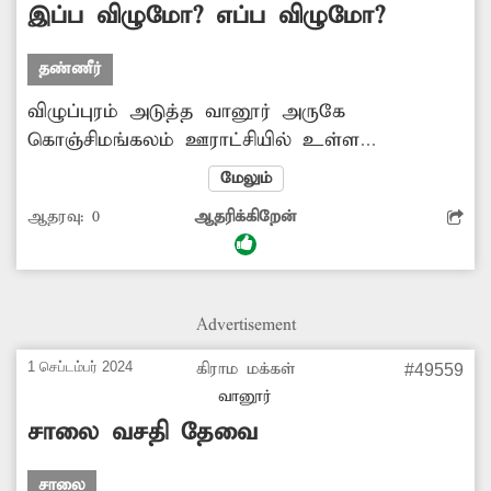
இப்ப விழுமோ? எப்ப விழுமோ?
தண்ணீர்
விழுப்புரம் அடுத்த வானூர் அருகே
கொஞ்சிமங்கலம் ஊராட்சியில் உள்ள
மேல்நிலை நீர்த்தேக்க தொட்டியின் தூண்களில்
மேலும்
சிமெண்டு காரைகள் பெயர்ந்து இரும்பு கம்பிகள்
ஆதரவு:
0
ஆதரிக்கிறேன்
வெளியே தெரிகின்றன. இதனால் எப்போது
வேண்டுமானாலும் விழும் நிலையில் உள்ள
மேல்நிலை நீர்த்தேக்க தொட்டியை இடித்து
அகற்றிவிட்டு புதிதாக அமைத்து தர அப்பகுதி
Advertisement
மக்கள் கோரிக்கை விடுத்துள்ளனர்.
1 செப்டம்பர் 2024
கிராம மக்கள்
#49559
வானூர்
சாலை வசதி தேவை
சாலை