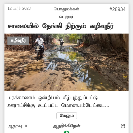
உடனே சீரமைக்க அதிகாரிகள் நடவடிக்கை
எடுக்க வேண்டும்.
12 மார்ச் 2023
பொதுமக்கள்
#28934
வானூர்
சாலையில் தேங்கி நிற்கும் கழிவுநீர்
கழிவுநீர்
மரக்காணம் ஒன்றியம் கீழ்புத்துப்பட்டு
ஊராட்சிக்கு உட்பட்ட மொனயம்பேட்டை
கிராமத்தில் சாலையில் கழிவுநீர் தேங்கி சேறும்,
மேலும்
சகதியுமாக காட்சியளிப்பதோடு, கடும்
ஆதரவு:
0
ஆதரிக்கிறேன்
துர்நாற்றமும் வீசுகிறது. இதனால் சுகாதார