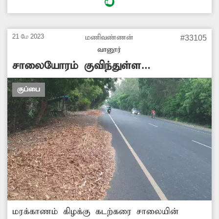
செல்லும் நிலை உள்ளது. இதனால் கால
விரையம் ஏற்படுவதோடு, அடிக்கடி அப்பகுதியில்
விபத்துகளும் நடைபெறுகிறது. எனவே
21 மே 2023
மணிவண்ணன்
#33105
சாலையை சீரமைக்க நெடுஞ்சாலைத்துறை
வானூர்
அதிகாரிகள் நடவடிக்கை எடுக்க வேண்டும்.
சாலையோரம் குவிந்துள்ள
மரக்குப்பைகள்
குப்பை
மரக்காணம் கிழக்கு கடற்கரை சாலையின்