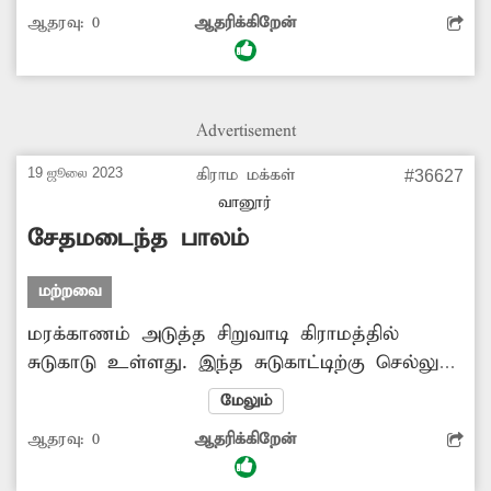
அமைக்கப்பட்டுள்ள தற்காலிக சாலையில்
ஆதரவு:
0
ஆதரிக்கிறேன்
அதிகமாக புழுதி பறப்பதால் வாகன
ஓட்டிகளுக்கு கண்எரிச்சல், மூச்சுத்திணறல்
உள்ளிட்ட பாதிப்புகள் ஏற்பட்டு வருகிறது.
எனவே வாகன ஓட்டிகள் நலன் கருதி
Advertisement
சாலையில் தினசரி தண்ணீர் ஊற்றி புழுதி
பறக்காத வகையில் நடவடிக்கை எடுக்க
19 ஜூலை 2023
கிராம மக்கள்
#36627
வேண்டும்.
வானூர்
சேதமடைந்த பாலம்
மற்றவை
மரக்காணம் அடுத்த சிறுவாடி கிராமத்தில்
சுடுகாடு உள்ளது. இந்த சுடுகாட்டிற்கு செல்லும்
பாதையில் உள்ள வாய்க்கால் பாலம் பலத்த
மேலும்
சேதமடைந்து காணப்படுகிறது. இதனால்
ஆதரவு:
0
ஆதரிக்கிறேன்
சுடுகாட்டிற்கு இறந்தவர்களை கொண்டு செல்லும்
பொதுமக்கள் அச்சப்படுகின்றனர். எனவே