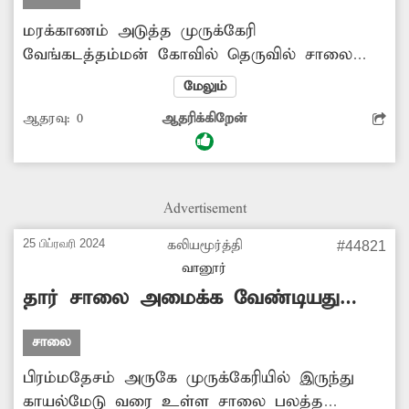
மரக்காணம் அடுத்த முருக்கேரி
வேங்கடத்தம்மன் கோவில் தெருவில் சாலை
வசதி இல்லை. இதனால் மழைக்காலங்களில்
மேலும்
அங்குள்ள சாலை சேறும், சகதியுமாக காட்சி
ஆதரவு:
0
ஆதரிக்கிறேன்
அளிக்கிறது. இதன் காரணமாக அப்பகுதி
மக்கள் பெரும் சிரமம் அடைந்து வருகின்றனர்.
எனவே அங்கு சிமெண்டு சாலை அமைத்து தர
அதிகாரிகள் நடவடிக்கை எடுக்க வேண்டும்.
Advertisement
25 பிப்ரவரி 2024
கலியமூர்த்தி
#44821
வானூர்
தார் சாலை அமைக்க வேண்டியது
அவசியம்
சாலை
பிரம்மதேசம் அருகே முருக்கேரியில் இருந்து
காயல்மேடு வரை உள்ள சாலை பலத்த