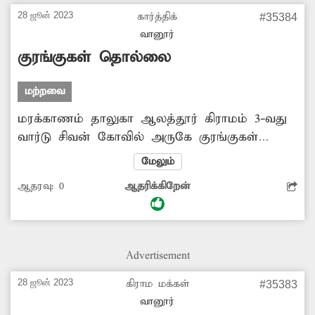
தார்சாலை வசதி ஏற்படுத்தி தர அதிகாரிகள்
28 ஜூன் 2023
கார்த்திக்
#35384
நடவடிக்கை எடுக்க வேண்டும்.
வானூர்
குரங்குகள் தொல்லை
மற்றவை
மரக்காணம் தாலுகா ஆலத்தூர் கிராமம் 3-வது
வார்டு சிவன் கோவில் அருகே குரங்குகள்
தொல்லை அதிகமாக உள்ளது. இவை
மேலும்
திறந்திருக்கும் வீடுகள், கடைகளுக்குள் புகுந்து
ஆதரவு:
0
ஆதரிக்கிறேன்
பொருட்களை சூறையாடிச்செல்வதோடு விரட்ட
வரும் பொதுமக்களையும் கடிக்க
சீறிப்பாய்கின்றன. இதனால் அப்பகுதி மக்கள்
சிரமம் அடைந்து வருகின்றனர். எனவே
Advertisement
குரங்குகளை கூண்டு வைத்து பிடித்து
காப்புக்காட்டில் விட வேண்டும்.
28 ஜூன் 2023
கிராம மக்கள்
#35383
வானூர்