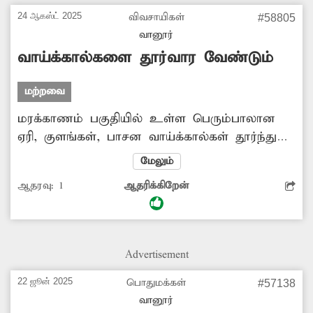
வேண்டும்.
24 ஆகஸ்ட் 2025
விவசாயிகள்
#58805
வானூர்
வாய்க்கால்களை தூர்வார வேண்டும்
மற்றவை
மரக்காணம் பகுதியில் உள்ள பெரும்பாலான
ஏரி, குளங்கள், பாசன வாய்க்கால்கள் தூர்ந்து
போய் காணப்படுகிறது. இதனால் தண்ணீரானது
மேலும்
கடைமடை பகுதி வரை செல்ல வழியின்றி
ஆதரவு:
1
ஆதரிக்கிறேன்
தேங்கி நிற்கும் நிலை உருவாகியுள்ளது. இதன்
காரணமாக விவசாய பணிகள்
பாதிக்கப்படுவதால் விவசாயிகள் பெரும் சிரமம்
அடைந்து வருகின்றனர். இதை தவிர்க்க ஏரி,
Advertisement
குளம் மற்றும் வாய்க்கால்களை தூர்வார
வேண்டும் என விவசாயிகள் கோரிக்கை
22 ஜூன் 2025
பொதுமக்கள்
#57138
விடுத்துள்ளனர்.
வானூர்