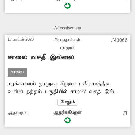
ஏற்பட்டு கடும் துர்நாற்றம் வீசுவதால்,
பொதுமக்களுக்கு தொற்று நோய் பரவும்
அபாயம் உள்ளது. எனவே அப்பகுதியில்
சுகாதார பணிகள் மேற்கொள்வதோடு, வடிகால்
Advertisement
அமைக்கவும் அதிகாரிகள் நடவடிக்கை எடுக்க
வேண்டும்.
17 டிசம்பர் 2023
பொதுமக்கள்
#43066
வானூர்
சாலை வசதி இல்லை
சாலை
மரக்காணம் தாலுகா சிறுவாடி கிராமத்தில்
உள்ள நத்தம் பகுதியில் சாலை வசதி இல்லை.
இதனால் அந்த வழியாக செல்லும் வாகன
மேலும்
ஓட்டிகளுக்கு சாலையை கடந்து செல்வதே
ஆதரவு:
0
ஆதரிக்கிறேன்
பெரும் சவாலாக உள்ளது. குறிப்பாக
மழைக்காலங்களில் சாலை சேறும், சகதியுமாக
மாறி விடுவதால், பொதுமக்கள் சாலையில்