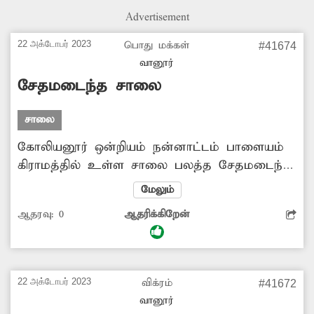
நடந்து கூட செல்ல முடியாமல்
Advertisement
சிரமப்படுகின்றனர். எனவே அப்பகுதியில் சாலை
வசதி ஏற்படுத்தி தர அதிகாரிகள் நடவடிக்கை
22 அக்டோபர் 2023
பொது மக்கள்
#41674
எடுக்க வேண்டு்ம்.
வானூர்
சேதமடைந்த சாலை
சாலை
கோலியனூர் ஒன்றியம் நன்னாட்டம் பாளையம்
கிராமத்தில் உள்ள சாலை பலத்த சேதமடைந்து
ஆங்காங்கே குண்டும், குழியுமாக
மேலும்
காணப்படுகிறது. மேலும் சாலையை கடந்து
ஆதரவு:
0
ஆதரிக்கிறேன்
செல்வதே வாகன ஓட்டிகளுக்கு பெரும் சவாலாக
உள்ளது. இதனால் இவ்வழியாக செல்லும்
பொதுமக்களுக்கு காலவிரையம் ஏற்படுவதால்,
அவதி அடைந்து வருகின்றனர். எனவே
22 அக்டோபர் 2023
விக்ரம்
#41672
சாலையை சீரமைக்க சம்பந்தப்பட்ட துறை
வானூர்
அதிகாரிகள் உரிய நடவடிக்கை எடுப்பார்களா?