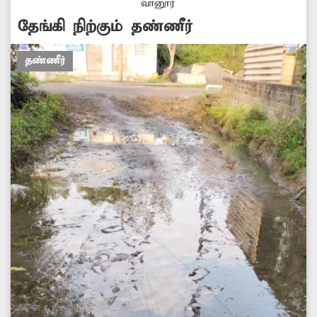
வானூர்
தேங்கி நிற்கும் தண்ணீர்
தண்ணீர்