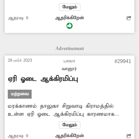
பொதுமக்கள் தூங்க முடியாமல்
மேலும்
அவதிப்படுகின்றனர். மேலும், கொசு கடிப்பதால்
ஆதரவு:
0
ஆதரிக்கிறேன்
டெங்கு, மலோியா போன்ற நோய் தொற்று
பரவும் அபாயமும் உள்ளது. எனவே
பொதுமக்கள் நலன் கருதி அப்பகுதியில்
கொசுமருந்து அடிக்க அதிகாரிகள் நடவடிக்கை
Advertisement
எடுப்பார்களா?
29 மார்ச் 2023
பாலா
#29941
வானூர்
ஏரி ஓடை ஆக்கிரமிப்பு
மற்றவை
மரக்காணம் தாலுகா சிறுவாடி கிராமத்தில்
உள்ள ஏரி ஓடை ஆக்கிரமிப்பு காரணமாக
சுருங்கிப்போய் விட்டது. இதனால்
மேலும்
மழைக்காலங்களில் தண்ணீர் செல்ல வழியின்றி
ஆதரவு:
0
ஆதரிக்கிறேன்
விளைநிலங்களில் தேங்கி நிற்கிறது. எனவே