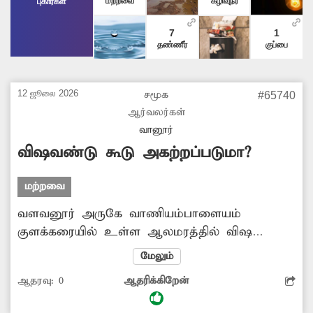
மற்றவை
கழிவுநீர்
புகார்கள்
7
1
தண்ணீர்
குப்பை
12 ஜூலை 2026
சமூக
#65740
ஆர்வலர்கள்
வானூர்
விஷவண்டு கூடு அகற்றப்படுமா?
மற்றவை
வளவனூர் அருகே வாணியம்பாளையம்
குளக்கரையில் உள்ள ஆலமரத்தில் விஷ
வண்டு கூடு கட்டியுள்ளது. இதன் அருகே
மேலும்
ரேஷன் கடை உள்ளது. மேலும் இப்பகுதியை
ஆதரவு:
0
ஆதரிக்கிறேன்
சுற்றி அதிகளவில் வீடுகள் உள்ளதால் விஷ
வண்டுகளால் ஆபத்து ஏற்படும் சூழல் உள்ளது.