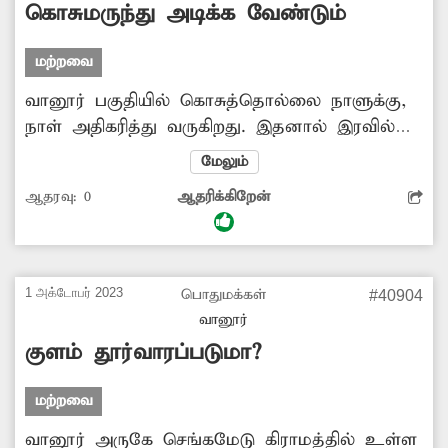
கொசுமருந்து அடிக்க வேண்டும்
மற்றவை
வானூர் பகுதியில் கொசுத்தொல்லை நாளுக்கு,
நாள் அதிகரித்து வருகிறது. இதனால் இரவில்
பொதுமக்கள் தூங்க முடியாமல் அவதி
மேலும்
அடைந்து வருகின்றனர். மேலும்
ஆதரவு:
0
ஆதரிக்கிறேன்
கொசுக்கடிப்பதால் டெங்கு, மலேரியா போன்ற
தொற்று நோய்கள் பரவும் அபாயம் உள்ளது.
எனவே அப்பகுதியில் கொசுமருந்து அடிப்பது
அவசியம்.
1 அக்டோபர் 2023
பொதுமக்கள்
#40904
வானூர்
குளம் தூர்வாரப்படுமா?
மற்றவை
வானூர் அருகே செங்கமேடு கிராமத்தில் உள்ள