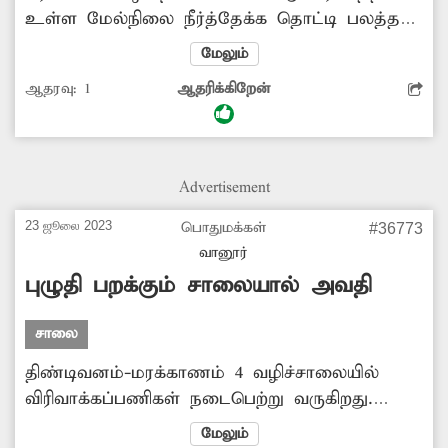
உள்ள மேல்நிலை நீர்த்தேக்க தொட்டி பலத்த
சேதமடைந்து காணப்படுகிறது. இதில் உள்ள
மேலும்
சிமெண்டு காரைகள் பெயர்ந்து விழுந்து
ஆதரவு:
1
ஆதரிக்கிறேன்
வருவதால், குடிநீர் தொட்டி அதன்
உறுதித்தன்மையை இழந்து வருகிறது. இதனால்
எந்நேரத்திலும் இடிந்து விழும் அபாயத்தில்
குடிநீர் தொட்டி உள்ளதால், அப்பகுதி மக்கள்
Advertisement
அச்சப்படுகின்றனர். எனவே சேதமடைந்த குடிநீர்
தொட்டியை இடித்து அப்புறப்படுத்தி விட்டு,
23 ஜூலை 2023
பொதுமக்கள்
#36773
புதிய தொட்டி கட்டித்தர அதிகாரிகள்
வானூர்
நடவடிக்கை எடுப்பார்களா?
புழுதி பறக்கும் சாலையால் அவதி
சாலை
திண்டிவனம்-மரக்காணம் 4 வழிச்சாலையில்
விரிவாக்கப்பணிகள் நடைபெற்று வருகிறது.
இந்த நிலையில் வாகனங்கள் செல்ல
மேலும்