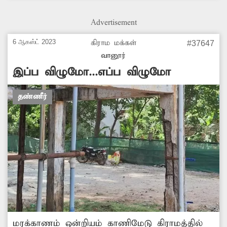
மாறி வருகிறது. எனவே ஊராட்சி மன்ற
அலுவலக கட்டிடத்தை உடனடியாக திறந்து
Advertisement
பயன்பாட்டிற்கு கொண்டு வர வேண்டும் என்று
அப்பகுதி பொதுமக்கள் கோரிக்கை
6 ஆகஸ்ட் 2023
கிராம மக்கள்
#37647
விடுத்துள்ளனர்.
வானூர்
இப்ப விழுமோ...எப்ப விழுமோ
தண்ணீர்
மரக்காணம் ஒன்றியம் காணிமேடு கிராமத்தில்