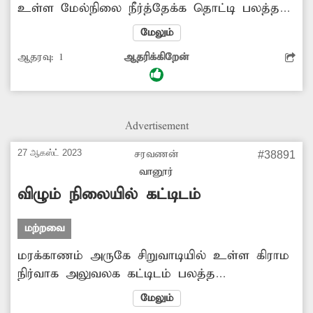
உள்ள மேல்நிலை நீர்த்தேக்க தொட்டி பலத்த
சேதமடைந்து காணப்படுகிறது. இதில் உள்ள
மேலும்
சிமெண்டு காரைகள் அவ்வப்போது பெயர்ந்து
ஆதரவு:
1
ஆதரிக்கிறேன்
விழுந்து வருகிறது. இதனால் குடிநீர் தொட்டி
அதன் உறுதித்தன்மையை இழந்துள்ளதால்,
எப்போது வேண்டுமானாலும் இடிந்து விழுந்து
விபத்து ஏற்படும் அபாயம் உள்ளது. இதன்
Advertisement
காரணமாக அந்த வழியாக செல்லும்
பொதுமக்கள் அச்சப்படுகின்றனர். எனவே
27 ஆகஸ்ட் 2023
சரவணன்
#38891
சேதமடைந்த குடிநீர் தொட்டியை இடித்துவிட்டு,
வானூர்
புதிதாக கட்டித்தர வேண்டும்.
விழும் நிலையில் கட்டிடம்
மற்றவை
மரக்காணம் அருகே சிறுவாடியில் உள்ள கிராம
நிர்வாக அலுவலக கட்டிடம் பலத்த
சேதமடைந்து காணப்படுகிறது. இதனால்
மேலும்
கட்டிடம் பலவீனம் அடைந்து காணப்படுவதால்,