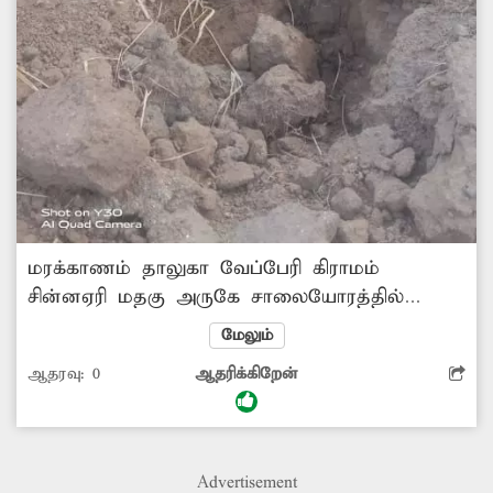
மரக்காணம் தாலுகா வேப்பேரி கிராமம்
சின்னஏரி மதகு அருகே சாலையோரத்தில்
குடிநீர் குழாய் உடைந்ததால், அதை சீரமைக்க
மேலும்
பள்ளம் தோண்டப்பட்டது. இருப்பினும் குழாய்
ஆதரவு:
0
ஆதரிக்கிறேன்
உடைப்பு சீரமைக்கப்படாமல், அப்பணி கிடப்பில்
போடப்பட்டுள்ளதால் குடிநீர் வீணாகி வருகிறது.
இதனால் அப்பகுதியில் குடிநீர் தட்டுப்பாடு
ஏற்பட்டு வருகிறது. எனவே குழாய் உடைப்பை
Advertisement