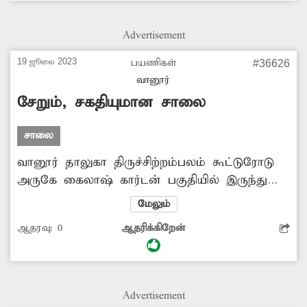
பாலத்தை இடித்து அப்புறப்படுத்தி விட்டு, புதிய
பாலம் கட்டித்தர வேண்டும் என்று அப்பகுதி
Advertisement
மக்கள் எதிர்பார்கின்றனர்.
19 ஜூலை 2023
பயணிகள்
#36626
வானூர்
சேறும், சகதியுமான சாலை
சாலை
வானூர் தாலுகா திருச்சிற்றம்பலம் கூட்டுரோடு
அருகே கைலாஷ் கார்டன் பகுதியில் இருந்து
அங்காளபரமேஸ்வரி நகருக்கு செல்லும் சாலை
மேலும்
சேறும், சகதியுமாக காணப்படுகிறது. இதன்
ஆதரவு:
0
ஆதரிக்கிறேன்
காரணமாக அந்த வழியாக செல்லும் வாகன
ஓட்டிகள் சேற்றில் வழுக்கி கீழே விழுந்து காயம்
அடைந்து வருகின்றனர். இதனால் சாலையை
கடந்து செல்லும் மக்கள் தினசரி அல்லல்பட்டு
Advertisement
வருகின்றனர். எனவே அப்பகுதியில் புதிதாக