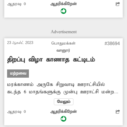
ஆதரவு:
0
ஆதரிக்கிறேன்
எப்போது வேண்டுமானாலும் இடிந்து விழுந்து
விபத்து ஏற்படும் அபாயம் உள்ளது. எனவே
சேதமடைந்த கட்டிடத்தை இடித்து விட்டு, புதிய
கட்டிடம் கட்டித்தர அதிகாரிகள் நடவடிக்கை
Advertisement
எடுக்க வேண்டும்.
23 ஆகஸ்ட் 2023
பொதுமக்கள்
#38694
வானூர்
திறப்பு விழா காணாத கட்டிடம்
மற்றவை
மரக்காணம் அருகே சிறுவாடி ஊராட்சியில்
கடந்த 6 மாதங்களுக்கு முன்பு ஊராட்சி மன்ற
அலுவலக கட்டிடம் கட்டப்பட்டது. ஆனால்
மேலும்
தற்போது வரை திறப்பு விழா காணப்படாமல்
ஆதரவு:
0
ஆதரிக்கிறேன்
காட்சிப்பொருளாக உள்ளது. மேலும் இரவில்
இந்த கட்டிடம் சமூக விரோதிகளின் கூடாரமாக