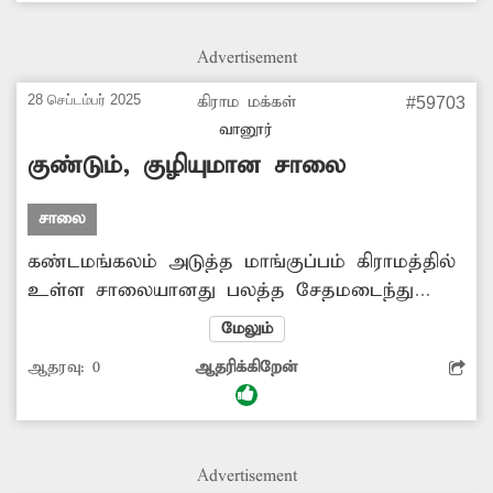
இதனால் அப்பகுதியில் உள்ள பொதுமக்கள்
ஒருவித பயத்துடனேயே உள்ளனர்.
Advertisement
அசம்பாவிதம் ஏதும் நிகழும் முன்
தீயணைப்புத்துறை அதிகாரிகள் விஷவண்டு
28 செப்டம்பர் 2025
கிராம மக்கள்
#59703
கூட்டை அகற்ற நடவடிக்கை எடுப்பார்களா?
வானூர்
குண்டும், குழியுமான சாலை
சாலை
கண்டமங்கலம் அடுத்த மாங்குப்பம் கிராமத்தில்
உள்ள சாலையானது பலத்த சேதமடைந்து
குண்டும், குழியுமாக காட்சி அளிக்கிறது.
மேலும்
இதனால் சாலையில் உள்ள பள்ளத்தில்
ஆதரவு:
0
ஆதரிக்கிறேன்
இருசக்கர வாகனஓட்டிகள் அடிக்கடி சிக்கி
காயமடைந்து வருகின்றனர். எனவே
உயிரிழப்புகள் ஏதும் ஏற்படும் முன்
சம்பந்தப்பட்ட அதிகாரிகள் விரைந்து புதிய
Advertisement
சாலை அமைத்துத்தர நடவடிக்கை எடுக்க