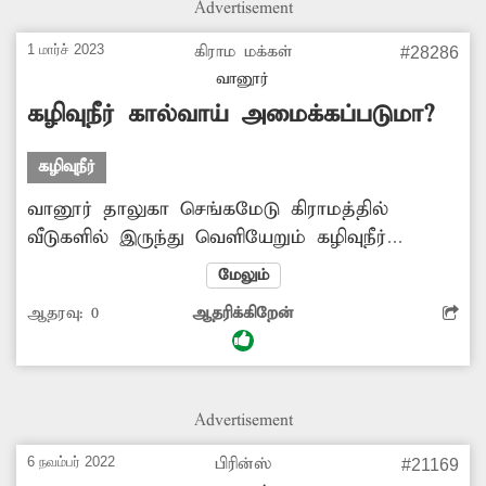
Advertisement
1 மார்ச் 2023
கிராம மக்கள்
#28286
வானூர்
கழிவுநீர் கால்வாய் அமைக்கப்படுமா?
கழிவுநீர்
வானூர் தாலுகா செங்கமேடு கிராமத்தில்
வீடுகளில் இருந்து வெளியேறும் கழிவுநீர்
தெருவில் தேங்கி நிற்கிறது. இதனால் சுகாதார
மேலும்
சீர்கேடு ஏற்பட்டு துர்நாற்றம் வீசுவதால், கிராம
ஆதரவு:
0
ஆதரிக்கிறேன்
மக்களுக்கு தொற்று நோய் பரவும் அபாயம்
உள்ளது. எனவே செங்கமேடு கிராமத்தில்
கழிவுநீர் கால்வாய் அமைத்து தர அதிகாாிகள்
நடவடிக்கை எடுப்பார்களா?
Advertisement
6 நவம்பர் 2022
பிரின்ஸ்
#21169