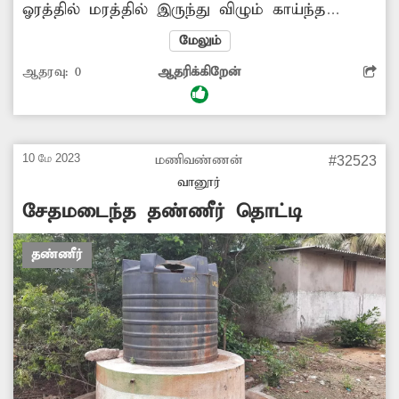
ஓரத்தில் மரத்தில் இருந்து விழும் காய்ந்த
இலைகள் குப்பைகள் போன்று குவிந்து
மேலும்
கிடக்கிறது. இதனால் அந்த வழியாக செல்லும்
ஆதரவு:
0
ஆதரிக்கிறேன்
இரு சக்கர வாகன ஓட்டிகள் சாலையோரத்தில்
ஒதுங்கும் போது குப்பைகளில் வழுக்கி விபத்து
ஏற்படும் அபாயம் உருவாகி வருகிறது. எனவே
சாலையோர குப்பைகளை அவ்வப்போது
10 மே 2023
மணிவண்ணன்
#32523
அப்புறப்படுத்த அதிகாாிகள் உரிய நடவடிக்கை
வானூர்
எடுக்க வேண்டும்.
சேதமடைந்த தண்ணீர் தொட்டி
தண்ணீர்