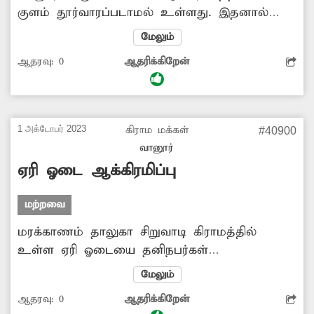
குளம் தூர்வாரப்படாமல் உள்ளது. இதனால்
குளத்தில் போதுமான அளவு தண்ணீர் சேமித்து
மேலும்
வைக்க முடியாத நிலை உள்ளதால், நிலத்தடி
ஆதரவு:
0
ஆதரிக்கிறேன்
நீர்மட்டம் குறையும் நிலை உள்ளது. மேலும்
இதன் காரணமாக அப்பகுதியில் குடிநீர்
தட்டுப்பாடு ஏற்படும் அபாயமும் உருவாகி
உள்ளது. எனவே குளத்தை தூர்வார
1 அக்டோபர் 2023
கிராம மக்கள்
#40900
சம்பந்தப்பட்ட துறை அதிகாரிகள் நடவடிக்கை
வானூர்
எடுப்பார்களா?
ஏரி ஓடை ஆக்கிரமிப்பு
மற்றவை
மரக்காணம் தாலுகா சிறுவாடி கிராமத்தில்
உள்ள ஏரி ஓடையை தனிநபர்கள்
ஆக்கிரமித்துள்ளனர். இதனால்
மேலும்
மழைக்காலங்களில் தண்ணீர் ஓடையில் செல்ல
ஆதரவு:
0
ஆதரிக்கிறேன்
முடியாமல் விளைநிலங்களில் தேங்கி நிற்கிறது.