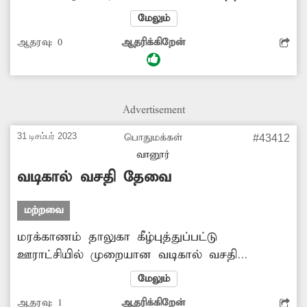
சேதமடைந்து குண்டும், குழியுமாக காட்சி
மேலும்
அளிக்கிறது. சாலை பள்ளத்தில் இருசக்கர
ஆதரவு:
0
ஆதரிக்கிறேன்
வாகன ஓட்டிகள் அடிக்கடி சிக்கி கீழே விழுந்து
படுகாயம் அடைந்து வருகின்றனர். எனவே
உயிரிழப்பு ஏதும் ஏற்படும் முன் அங்கு புதிதாக
தார் சாலை அமைக்க அதிகாரிகள் நடவடிக்கை
Advertisement
எடுப்பார்களா?
31 டிசம்பர் 2023
பொதுமக்கள்
#43412
வானூர்
வடிகால் வசதி தேவை
மற்றவை
மரக்காணம் தாலுகா கீழ்புத்துப்பட்டு
ஊராட்சியில் முறையான வடிகால் வசதி
இல்லாததால் கழிவுநீர் தெருவில்
மேலும்
வழிந்தோடுகிறது. இதனால் சுகாதார சீர்கேடு
ஆதரவு:
1
ஆதரிக்கிறேன்