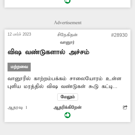
சீர்கேடு ஏற்படுவதால், பொதுமக்களுக்கு தொற்று
நோய் பரவும் அபாயம் உள்ளது. எனவே
அப்பகுதியில் தார்சாலை அமைப்பதோடு,
Advertisement
கழிவுநீா் வழிந்தோட முறையான கால்வாய்
வசதியும் அமைத்து தர அதிகாரிகள் நடவடிக்கை
12 மார்ச் 2023
சிநேகிதன்
#28930
எடுக்க வேண்டும்.
வானூர்
விஷ வண்டுகளால் அச்சம்
மற்றவை
வானூரில் காற்றம்பக்கம் சாலையோரம் உள்ள
புளிய மரத்தில் விஷ வண்டுகள் கூடு கட்டி
உள்ளது. இதனால் அந்த வழியாக செல்லும்
மேலும்
குழந்தைகள், பொதுமக்கள் அச்சப்படுகின்றனர்.
ஆதரவு:
1
ஆதரிக்கிறேன்
எனவே அசம்பாவித சம்பவங்கள் நிகழும்
முன்பாக மரத்தில் உள்ள விஷ வண்டுகளின்
கூட்டை அழிக்க வேண்டும் என்பதே அப்பகுதி
பொதுமக்களின் எதிர்பார்ப்பாக உள்ளது.