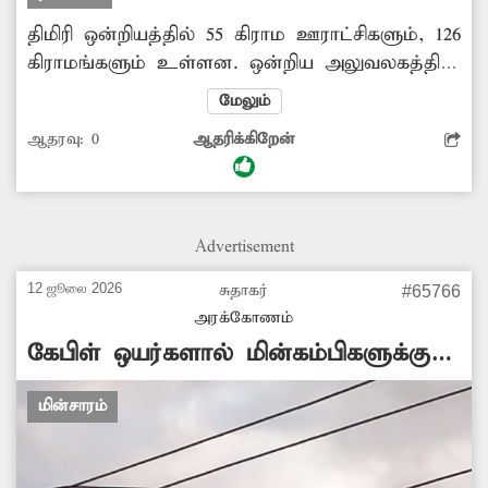
திமிரி ஒன்றியத்தில் 55 கிராம ஊராட்சிகளும், 126
கிராமங்களும் உள்ளன. ஒன்றிய அலுவலகத்தில்
மகளிர் சுய உதவிக்குழுக்கள், ஒன்றியக்குழு
மேலும்
உறுப்பினர்கள், ஊராட்சி மன்ற தலைவர்கள்,
ஆதரவு:
0
ஆதரிக்கிறேன்
ஊராட்சி செயலர்கள், பொதுமக்கள் தங்கள்
குறைகளை முறையிட வந்து செல்கின்றனர்.
இப்படி பல்வேறு பிரச்சினைகளுக்கு ஊராட்சி
ஒன்றிய அலுவலகத்துக்கு வரும் பொதுமக்களும்,
Advertisement
நிர்வாகிகளும் குடிக்க தண்ணீர் வசதி இல்லை.
சம்பந்தப்பட்ட அதிகாரிகள் நடவடிக்கை
12 ஜூலை 2026
சுதாகர்
#65766
எடுப்பார்களா? -கஜேந்திரகுமார், திமிரி.
அரக்கோணம்
கேபிள் ஒயர்களால் மின்கம்பிகளுக்கு
ஆபத்து
மின்சாரம்