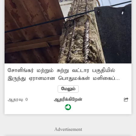
சோளிங்கர் மற்றும் சுற்று வட்டார பகுதியில்
இருந்து ஏராளமான பொதுமக்கள் மளிகைப்
பொருட்கள், காய்கறிகள், தங்க நகைகள்,
மேலும்
துணிகள் வாங்க நகரில் உள்ள பஜாருக்கு
ஆதரவு:
0
ஆதரிக்கிறேன்
வருகின்றனர். அங்கு கிராம நிர்வாக
அலுவலகம்- தர்மாரெட்டி தெருவுக்கு இடையே
ஒரு மின்கம்பம் சேதமடைந்துள்ளது. அந்த மின்
கம்பத்தை அகற்றிவிட்டு புதிய மின் கம்பம்
Advertisement
அமைக்க மின்வாரிய அதிகாரிகள் நடவடிக்கை