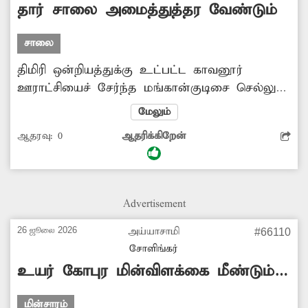
-ராஜாராமன், அரக்கோணம்.
தார் சாலை அமைத்துத்தர வேண்டும்
சாலை
திமிரி ஒன்றியத்துக்கு உட்பட்ட காவனூர்
ஊராட்சியைச் சேர்ந்த மங்கான்குடிசை செல்லும்
இணைப்பு தார் சாலை சாம்பசிவபுரம் வரை
மேலும்
செல்கிறது. இந்த சாலை தற்போது
ஆதரவு:
0
ஆதரிக்கிறேன்
ஜல்லிக்கற்கள் பெயர்ந்து போக்குவரத்துக்கு ஏற்ற
சாலையாக இல்லாமல் உள்ளது. திமிரி ஒன்றிய
அலுவலக அதிகாரிகள் நேரில் ஆய்வு செய்து
கன்னடிபாளையத்தில் இருந்து சாம்பசிவபுரம்
Advertisement
வரை செல்லும் இணைப்புச் சாலையை தார்
சாலையாக அமைத்துத் தர வேண்டும்.
26 ஜூலை 2026
அய்யாசாமி
#66110
-மணிவண்ணன், காவனூர்.
சோளிங்கர்
உயர் கோபுர மின்விளக்கை மீண்டும்
அமைப்பார்களா?
மின்சாரம்