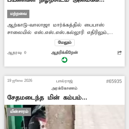
பயணிகள் நிழற்கூடம் அமைக்க
வெகுவாக குறையும். இதுகுறித்து சம்பந்தப்பட்ட
வேண்டும்
அதிகாரிகள் நடவடிக்கை எடுப்பார்களா? -சுரேஷ்,
மற்றவை
ஆற்காடு.
ஆற்காடு-வாலாஜா மார்க்கத்தில் பைபாஸ்
சாலையில் எஸ்.எஸ்.எஸ்.கல்லூரி எதிரிலும்,
அந்தக் கல்லூரிக்கு அருகிலும் பஸ் நிறுத்தங்கள்
மேலும்
உள்ளன. அங்கு பயணிகள் நிழற்கூட வசதி
ஆதரவு:
0
ஆதரிக்கிறேன்
இல்லை. பயணிகள், கல்லூரி மாணவ-
மாணவிகள், உள்ளூர், வெளியூர் பயணிகள்
வெயில், மழை நேரத்தில் சிரமப்படுகின்றனர்.
அந்தக் கல்லூரியின் அருகிலும், எதிரிலும்
19 ஜூலை 2026
பால்ராஜ்
#65935
நிழற்கூடம் கட்ட அதிகாரிகள் நடவடிக்கை எடுக்க
அரக்கோணம்
வேண்டும். -நித்தியானந்தம், காரை.
சேதமடைந்த மின் கம்பம்
மாற்றப்படுமா?
மின்சாரம்