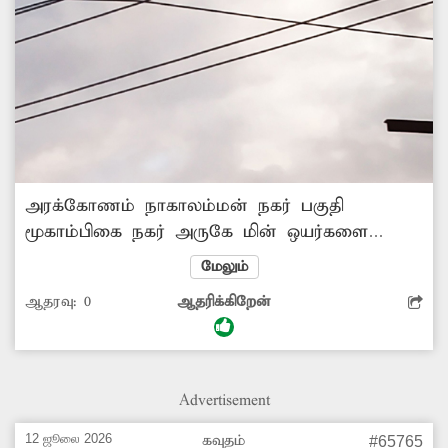
அரக்கோணம் நாகாலம்மன் நகர் பகுதி
மூகாம்பிகை நகர் அருகே மின் ஒயர்களை
உரசியபடி கேபிள் ஒயர்கள் இருப்பதால் பலத்த
மேலும்
காற்று, மழை அல்லது ஒயர்கள் அறுந்து
ஆதரவு:
0
ஆதரிக்கிறேன்
விழுந்தால் மின் விபத்து ஏற்படும் அபாயம்
உள்ளது. எனவே அசம்பாவிதம் நடக்கும் முன்
சம்பந்தப்பட்ட மின் வாரிய அதிகாரிகள், கேபிள்
டி.வி. நிறுவன நிர்வாகிகள் மின் ஒயர்களை
Advertisement
உரசியபடி உள்ள கேபிள் ஒயர்களை
உடனடியாக அகற்றி பாதுகாப்பு
12 ஜூலை 2026
கவுதம்
#65765