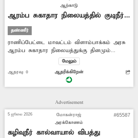
விதிமுறைகளுக்கு ஏற்ப சீரமைக்க நடவடிக்கை
ஆற்காடு
எடுக்க வேண்டும். -சுதாகர், அரக்கோணம்.
ஆரம்ப சுகாதார நிலையத்தில் குடிநீர்
வசதி
தண்ணீர்
ராணிப்பேட்டை மாவட்டம் விளாம்பாக்கம் அரசு
ஆரம்ப சுகாதார நிலையத்துக்கு தினமும்
துர்க்கம், நம்பரை, பாடி, முகமதுபேட்டை,
மேலும்
எம்.என்.பாளையம், ஆனைமல்லூர்,
ஆதரவு:
0
ஆதரிக்கிறேன்
சின்னத்தக்கை, நாராயணபுரம் உள்ளிட்ட
பல்வேறு கிராமங்களில் இருந்து சிகிச்சைக்காக
வருகின்றனர். அவர்களுக்கு ஆரம்ப சுகாதார
நிலையத்தில் குடிநீர், கழிவறை வசதி இல்லை.
Advertisement
மக்கள் திறந்த வெளியில் கழிப்பிடம்
செல்கிறார்கள். குடிநீருக்காக மக்கள்
5 ஜூலை 2026
மோகன்ராஜ்
#65587
சிரமப்படுகின்றனர். குடிநீர், கழிவறை வசதி
அரக்கோணம்
ஏற்படுத்தி கொடுக்க அதிகாரிகள் நடவடிக்கை
கழிவுநீர் கால்வாயால் விபத்து