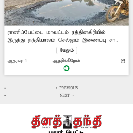
ராணிப்பேட்டை மாவட்டம் ரத்தினகிரியில்
இருந்து நந்தியாலம் செல்லும் இணைப்பு சாலை
சேதம் அடைந்து, பள்ளமாக உள்ளது. அந்தப்
மேலும்
பள்ளத்தால் போக்குவரத்துக்கு இடையூறாக
ஆதரவு:
1
ஆதரிக்கிறேன்
உள்ளது. சேதம் அடைந்த சாலையைச்
சீரமைக்க அதிகாரிகள் நடவடிக்கை
எடுப்பார்களா? -பத்மநாபன், ரத்தினகிரி.
< PREVIOUS
NEXT >