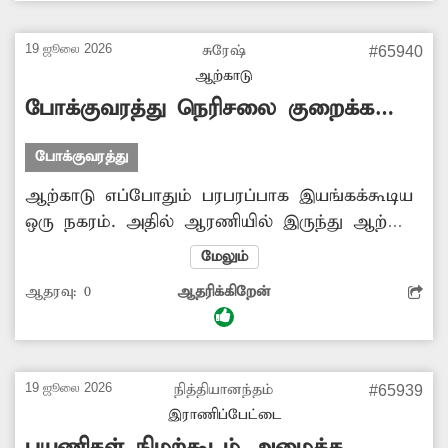
பயணிகள் நிழற்குடையில் ஒட்டப்பட்டுள்ள
சுவரொட்டிகளை அகற்றி சீரமைக்க வேண்டும்.
19 ஜூலை 2026
சுரேஷ்
#65940
அத்துடன் அரசு கட்டிடங்களில் சுவரொட்டிகளை
ஆற்காடு
ஒட்ட தடை விதிக்க வேண்டும். -சுந்தரவேல்,
போக்குவரத்து நெரிசலை குறைக்க
அரக்கோணம்.
நடவடிக்கை
போக்குவரத்து
ஆற்காடு எப்போதும் பரபரப்பாக இயங்கக்கூடிய
ஒரு நகரம். அதில் ஆரணியில் இருந்து ஆற்காடு
வரும் சாலை பஜார் பகுதி எப்போதும் கூட்ட
மேலும்
நெரிசல் காணப்படும். இதை குறைக்க பஜார்
ஆதரவு:
0
ஆதரிக்கிறேன்
பகுதியை ஒட்டி உள்ள பொதுப்பணித்துறைக்கு
சொந்தமான கால்வாய் முதல் புதிய வேலூர்
மெயின் ரோடு வரை கால்வாய் மீது தரமான
முறையில் சிமெண்டு சிலாப் அமைத்து இரு
19 ஜூலை 2026
நித்தியானந்தம்
#65939
சக்கர, நான்கு சக்கர வாகனங்கள் செல்ல
இராணிப்பேட்டை
வழிவகை செய்தால் போக்குவரத்து நெரிசல்