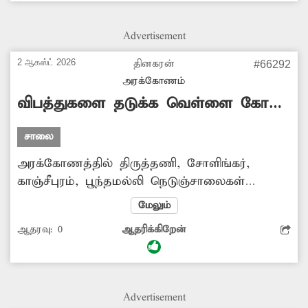
பூட்டியே இருக்கிறது. சம்பந்தப்பட்ட அதிகாரிகள்
நடவடிக்கை எடுத்து எக்ஸ்ரே நிலையம் மீண்டும்
Advertisement
செயல்பட வைப்பார்களா? -தாமரைசெல்வன்,
திமிரி.
2 ஆகஸ்ட் 2026
தினகரன்
#66292
அரக்கோணம்
விபத்துகளை தடுக்க வெள்ளை கோடு
போடப்படுமா?
சாலை
அரக்கோணத்தில் திருத்தணி, சோளிங்கர்,
காஞ்சீபுரம், பூந்தமல்லி நெடுஞ்சாலைகள்
உள்ளன. இந்தச் சாலைகளில் தினமும்
மேலும்
நூற்றுக்கணக்கான வாகனங்கள் சென்று
ஆதரவு:
0
ஆதரிக்கிறேன்
வருகின்றன. சாலையின் நடுவே வெள்ளை நிற
கோடு மற்றும் பிரதிபளிப்பான் இல்லாமல்
உள்ளது. இதனால் இரவில் செல்லும்
வாகனங்கள் சாலை மையப் பகுதியை தாண்டி
Advertisement
எதிர் திசையில் செல்வதால் விபத்துகள்