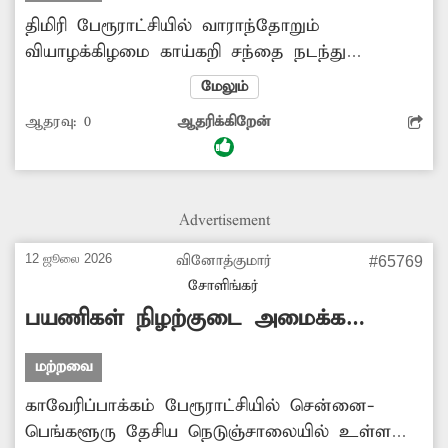
திமிரி பேரூராட்சியில் வாராந்தோறும்
வியாழக்கிழமை காய்கறி சந்தை நடந்து
வருகிறது. இந்தச் சந்தை ஊரின் நடுவே
மேலும்
குளக்கரையில் நடக்கிறது. குளக்கரையைச் சுற்றி
ஆதரவு:
0
ஆதரிக்கிறேன்
உள்ள வீடுகளில் வசித்து வருபவர்கள்
சென்றுவர மிகச் சிரமத்துக்கு ஆளாகின்றனர்.
மேலும் குளத்தையொட்டி உள்ள தெருக்களிலும்
கடைகள் அமைத்து வியாபாரம் செய்வதால்
Advertisement
பொதுமக்கள் சென்று வர சிரமப்படுகின்றனர்.
இதனால் சம்பந்தப்பட்ட பேரூராட்சி நிர்வாகம்
12 ஜூலை 2026
வினோத்குமார்
#65769
பொதுவான ஒரு இடத்தை தேர்வு செய்து,
சோளிங்கர்
யாருக்கும் எந்தத் தொந்தரவும் இல்லாமல்
பயணிகள் நிழற்குடை அமைக்க
சந்தையை நடத்துமா? -மோகநாதன், திமிரி.
வேண்டும்
மற்றவை
காவேரிப்பாக்கம் பேரூராட்சியில் சென்னை-
பெங்களூரு தேசிய நெடுஞ்சாலையில் உள்ள