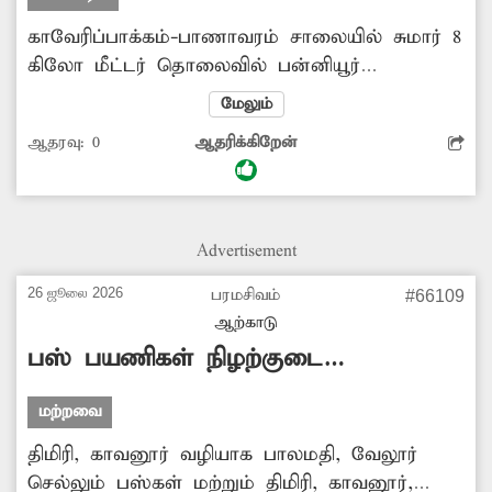
காவேரிப்பாக்கம்-பாணாவரம் சாலையில் சுமார் 8
கிலோ மீட்டர் தொலைவில் பன்னியூர்
கூட்டுரோடு உள்ளது. இப்பகுதியில் வாலாஜா-
மேலும்
பனப்பாக்கம், காவேரிப்பாக்கம்-சோளிங்கர்
ஆதரவு:
0
ஆதரிக்கிறேன்
நெடுஞ்சாலைகள் சந்திக்கின்றன. பன்னியூர்
கூட்ரோட்டில் ரூ.7 லட்சத்தில் அமைக்கப்பட்ட
உயர் கோபுர மின்விளக்கை நெடுஞ்சாலை
விரிவாக்கப் பணிக்காக அகற்றினர். சாலை
Advertisement
பணிகள் முடிந்ததும் உயர் கோபுர மின்
விளக்கை அதே இடத்தில் அமைக்கவில்லை.
26 ஜூலை 2026
பரமசிவம்
#66109
அந்த பகுதி இருள் சூழ்ந்து காணப்படுவதால்
ஆற்காடு
இரவில் மக்களுக்கும், வாகன ஓட்டிகளுக்கும்
பஸ் பயணிகள் நிழற்குடை
சிரமமாக உள்ளது. உயர் கோபுர மின்
அமைக்கப்படுமா?
விளக்கை...
மற்றவை
திமிரி, காவனூர் வழியாக பாலமதி, வேலூர்
செல்லும் பஸ்கள் மற்றும் திமிரி, காவனூர்,