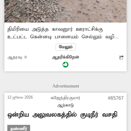
திமிரியை அடுத்த காவனூர் ஊராட்சிக்கு
உட்பட்ட கென்னடி பாளையம் செல்லும் வழியில்
இருந்து சாம்பசிவபுரத்துக்கு செல்லும் பாதை
மேலும்
தார் சாலையாக இருந்தது. தற்போது தார்
ஆதரவு:
0
ஆதரிக்கிறேன்
சாலையில் ஜல்லிக்கற்கள் பெயர்ந்து மண்
சாலையாக காட்சியளிக்கிறது. சாலையை
சீரமைக்க அதிகாரிகள் நடவடிக்கை
எடுப்பார்களா? -சதாசிவம், காவனூர்.
Advertisement
12 ஜூலை 2026
கஜேந்திரகுமார்
#65767
ஆற்காடு
ஒன்றிய அலுவலகத்தில் குடிநீர் வசதி
தண்ணீர்