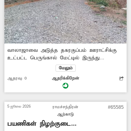
வாலாஜாவை அடுத்த தகரகுப்பம் ஊராட்சிக்கு
உட்பட்ட பெருங்கால் மேட்டில் இருந்து
செங்காடு செல்லும் குறுக்கு சாலை சமீபத்தில்
மேலும்
போடப்பட்டது. அதில் 200 அடி தூரம் சாலை
ஆதரவு:
0
ஆதரிக்கிறேன்
அமைக்காமல் கிடப்பில் போட்டுள்ளனர். அந்த
வழியாக நடந்து செல்வோர், வாகனங்களில்
செல்வோர் சிரமப்படுகின்றனர். கிடப்பில்
போடப்பட்ட சாலை பணியை விரைந்து முடிக்க
5 ஜூலை 2026
ராமச்சந்திரன்
#65585
சம்பந்தப்பட்ட அதிகாரிகள் நடவடிக்கை எடுக்க
ஆற்காடு
வேண்டும். -சுப்பிரமணியம், வாலாஜா.
பயணிகள் நிழற்குடை