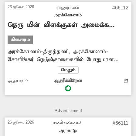
ஏற்படுகின்றன. மாவட்ட நிர்வாகமும், மாநில
26 ஜூலை 2026
ராஜாராமன்
#66112
நெடுஞ்சாலைத்துறை அதிகாரிகளும் ஆய்வு
அரக்கோணம்
செய்து, சாலை நடுவே வெள்ளை கோடு மற்றும்
தெரு மின் விளக்குகள் அமைக்க
பிரதிபளிப்பான் ஆகியவை அமைக்க வேண்டும்.
வேண்டும்
-தினகரன், அரக்கோணம்.
மின்சாரம்
அரக்கோணம்-திருத்தணி, அரக்கோணம்-
சோளிங்கர் நெடுஞ்சாலைகளில் போதுமான
தெரு மின் விளக்குகள் இல்லை. இரவில்
மேலும்
செல்லும் வாகன ஓட்டிகள், பொதுமக்கள் கடும்
ஆதரவு:
0
ஆதரிக்கிறேன்
சிரமத்தை எதிர்கொண்டு வருகின்றனர்.
குறிப்பாக சைக்கிளில் செல்வோர், பள்ளி,
கல்லூரி மாணவ-மாணவிகள், வேலை முடிந்து
இரவில் வீடு திரும்புவோர் சிரமத்துக்கு
Advertisement
ஆளாகின்றனர். சம்பந்தப்பட்ட அதிகாரிகள்
போதிய அளவில் தெரு மின் விளக்குகளை
26 ஜூலை 2026
மணிவண்ணன்
#66111
அமைக்க நடவடிக்கை எடுக்க வேண்டும்.
ஆற்காடு