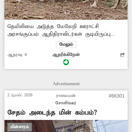
நெமிலியை அடுத்த மேலேறி ஊராட்சி
அரசங்குப்பம் ஆதிதிராவிடர்கள் குடியிருப்பு
பகுதி, முருகன் நகர் பகுதிகளில் தெருநாய்கள்
மேலும்
தொல்லை அதிகமாக உள்ளது. நாய்களால்
ஆதரவு:
0
ஆதரிக்கிறேன்
குழந்தைகள் முதல் பெரியவர்கள் வரை
தெருக்களில் நடந்து செல்ல அச்சப்படுகின்றனர்.
வாகனங்களில் செல்வோரை துரத்தி கடிக்க
பாய்கின்றன. நாய்களை பிடித்து கருத்தடை
Advertisement
செய்ய வேண்டும். அத்துடன் வெறிநோய்
தடுப்பூசி நாய்களுக்கு போட வேண்டும்.
2 ஆகஸ்ட் 2026
ராமையன்
#66301
-பழனிவேல், நெமிலி.
சோளிங்கர்
சேதம் அடைந்த மின் கம்பம்?
மின்சாரம்