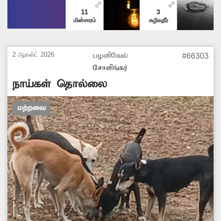
11
3
மின்சாரம்
கழிவுநீர்
2 ஆகஸ்ட் 2026
பழனிவேல்
#66303
சோளிங்கர்
நாய்கள் தொல்லை
மற்றவை