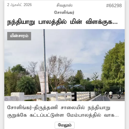
எடுக்க வேண்டும். -ராமையன், சோளிங்கர்.
2 ஆகஸ்ட் 2026
சிவதாஸ்
#66298
சோளிங்கர்
நந்தியாறு பாலத்தில் மின் விளக்குகள்
எரியவில்லை
மின்சாரம்
சோளிங்கர்-திருத்தணி சாலையில் நந்தியாறு
குறுக்கே கட்டப்பட்டுள்ள மேம்பாலத்தில் வாகன
ஓட்டிகள், பொதுமக்களின் நலன் கருதி சோலார்
மேலும்