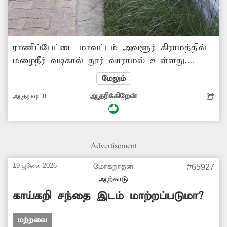
ராணிப்பேட்டை மாவட்டம் அவளூர் கிராமத்தில்
மழைநீர் வடிகால் தூர் வாராமல் உள்ளது.
அதில் செடி, கொடிகள், புல் ஆகியவை
மேலும்
வளர்ந்துள்ளது. அங்குள்ள குடியிருப்புகளில்
ஆதரவு:
0
ஆதரிக்கிறேன்
இருந்து வெளியேறும் கழிவுநீர் கால்வாயில்
செல்லவில்லை. கால்வாயில் கழிவுநீர்
தேங்குவதால் மக்கள் அவதிப்படுகின்றனர்.
தேங்கும் கழிவுநீரில் கொசுக்கள் உற்பத்தியாகி
Advertisement
நோய் பரவும் அபாயம் உள்ளது. கால்வாயை
தூர்வார அதிகாரிகள் நடவடிக்கை எடுப்பார்களா?
19 ஜூலை 2026
மோகநாதன்
#65927
-ராஜன், அவளூர்.
ஆற்காடு
காய்கறி சந்தை இடம் மாற்றப்படுமா?
மற்றவை