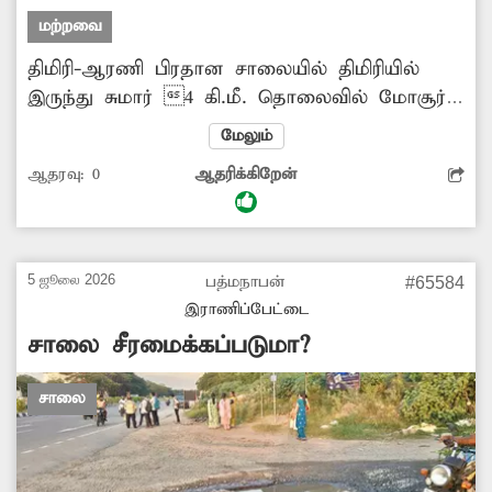
அமைப்பார்களா?
மற்றவை
திமிரி-ஆரணி பிரதான சாலையில் திமிரியில்
இருந்து சுமார் 4 கி.மீ. தொலைவில் மோசூர்
கிராமம் உள்ளது. அந்தக் கிராம மக்கள்,
மேலும்
மாணவர்கள், கூலித்தொழிலாளர்கள் வெளியே
ஆதரவு:
0
ஆதரிக்கிறேன்
செல்வதற்காக பஸ்சுக்காக ஒரு புளிய மரத்தின்
கீழே காத்திருக்கின்றனர். சாலையின்
இருபக்கமும் நிழற்குடை அமைப்பார்களா?
-ராமச்சந்திரன், மோசூர்.
5 ஜூலை 2026
பத்மநாபன்
#65584
இராணிப்பேட்டை
சாலை சீரமைக்கப்படுமா?
சாலை