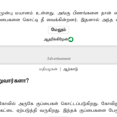
முன்பு மயானம் உள்ளது. அங்கு பிணங்களை தான் எரி
 குப்பைகளை கொட்டி தீ வைக்கின்றனர். இதனால் அந்த 
ல் வசிப்பவர்களுக்கு பாதிப்பு ஏற்படுகிறது. சுடுகாட்டில
மேலும்
வைப்பதை தடுக்க ஊராட்சி நிர்வாகம் தடுக்க வேண்டும். -பத்மராஜன், வா
ஆதரிக்கிறேன்
Advertisement
மதியழகன்
|
ஆற்காடு
ுவார்களா?
ில் அருகே குப்பைகள் கொட்டப்படுகிறது. கோவிலுக்
ர்கேட்டை ஏற்படுத்தி வருகிறது. இந்தக் குப்பைகளை பேரூ