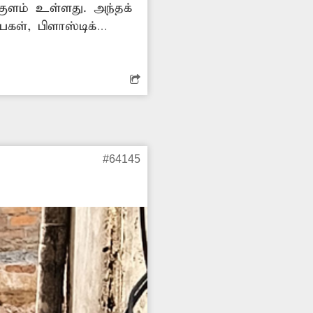
குளம் உள்ளது. அந்தக்
ைகள், பிளாஸ்டிக்
றது. இதனால் மக்களுக்கு
ர்வாகம் குளத்தை
ண்டு வருமா?
#64145