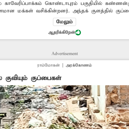
் காவேரிப்பாக்கம் கொண்டாபுரம் பகுதியில் கண்ணன்
ளமான மக்கள் வசிக்கின்றனர். அந்தக் குளத்தில் குப்ப
்கின்றன. அவை நீரில் மிதப்பதால் துர்நாற்றம் வீசுகி
மேலும்
நிலை ஏற்பட்டுள்ளது. காவேரிப்பாக்கம் பேரூராட்சி நி
ஆதரிக்கிறேன்
பு பணிகளை மேற்கொண்டு மக்கள் பயன்பாட்டுக்கு கொ
ரம்.
Advertisement
ராம்மோகன்
|
அரக்கோணம்
ல் குவியும் குப்பைகள்