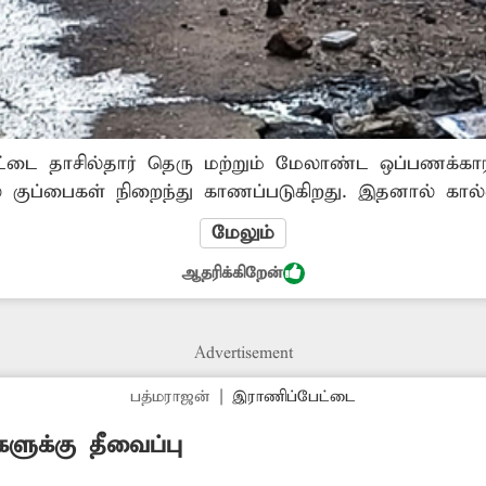
்டை தாசில்தார் தெரு மற்றும் மேலாண்ட ஒப்பணக்கா
ல் குப்பைகள் நிறைந்து காணப்படுகிறது. இதனால் கால்வ
லையில் வழிந்தோடி துர்நாற்றம் வீசுகிறது. தேங்கிய க
மேலும்
ால் அந்தப் பகுதியில் நோய் பரவும் அபாயம் உள்ளது
ஆதரிக்கிறேன்
கால்வாய்களை தூர்வார அதிகாரி
Advertisement
பத்மராஜன்
|
இராணிப்பேட்டை
களுக்கு தீவைப்பு