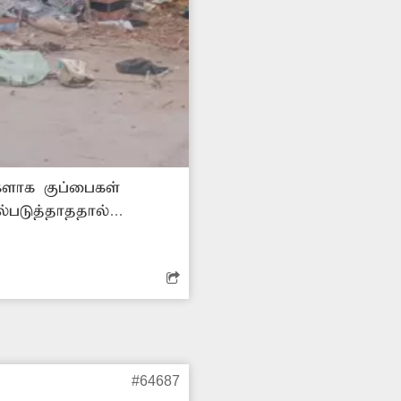
களாக குப்பைகள்
படுத்தாததால்
 முறை கோரிக்கை
வடிக்கை எடுத்து
#64687