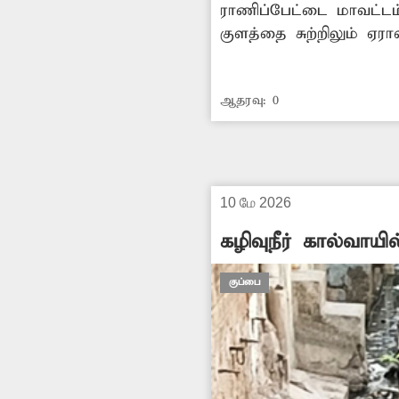
ராணிப்பேட்டை மாவட்டம
குளத்தை சுற்றிலும் ஏரா
கழிவுகள் அதிகமாக கிடக
ஒவ்வாமை, நோய் பரவும் 
ஆதரவு:
0
பார்வையிட்டு சீரமைப்
-எம்.மோகன், கொண்டாபு
10 மே 2026
கழிவுநீர் கால்வாயி
குப்பை