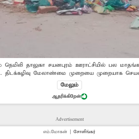
் நெமிலி தாலுகா சயனபுரம் ஊராட்சியில் பல மாதங்
. திடக்கழிவு மேலாண்மை முறையை முறையாக செயல்
பட்டுள்ளது. இது குறித்து ஊராட்சி நிர்வாகத்திடம் பல
மேலும்
டுக்கவில்லை. எனவே சயனபுரம் ஊராட்சி நிர்வாகம் நட
ஆதரிக்கிறேன்
குப்பைகளை அகற்ற வேண்டும். -ராதாகிருஷ்ணன், சயனபுரம்.
Advertisement
எம்.மோகன்
|
சோளிங்கர்