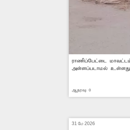
ராணிப்பேட்டை மாவட்டம
அள்ளப்படாமல் உள்ளது
சுகாதாரச் சீர்கேடு ஏற்
வைத்தும் நடவடிக்கை எ
ஆதரவு:
0
31 மே 2026