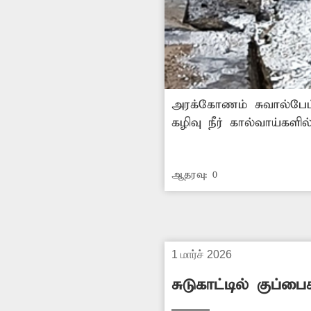
அரக்கோணம் சுவால்பேட
கழிவு நீர் கால்வாய்களி
சரியாக வெளியேறாமல் சா
உற்பத்தியாகின்றன. இதன
ஆதரவு:
0
1 மார்ச் 2026
சுடுகாட்டில் குப்பை