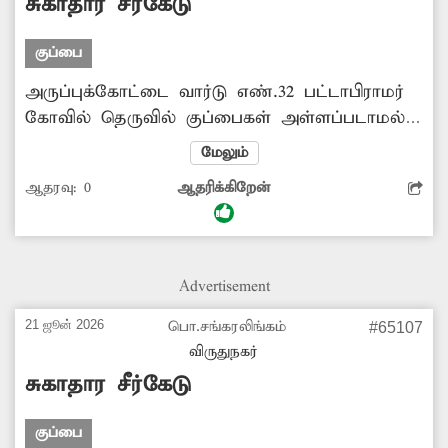
சுகாதார சீர்கேடு
குப்பை
அருப்புக்கோட்டை வார்டு எண்.32 பட்டாபிராமர்
கோவில் தெருவில் குப்பைகள் அள்ளப்படாமல்
சாலையில் அதிக அளவில் குவிந்து
மேலும்
கிடக்கின்றது. இதனால் அப்பகுதியில் சுகாதார
ஆதரவு:
0
ஆதரிக்கிறேன்
சீர்கேடு ஏற்படுவதுடன் இதில் எழும்
துர்நாற்றத்தால் அந்த வழியாக கடந்து செல்லும்
பொதுமக்கள் கடும் அவதிக்குள்ளாகின்றனர்.
இதனால் தொற்று நோய் பரவும் அபாய நிலை
Advertisement
உள்ளது. எனவே தேங்கி கிடக்கும் குப்பைகளை
அகற்ற விரைந்து நடவடிக்கை எடுக்கப்படுமா?
21 ஜூன் 2026
பொ.சங்கரலிங்கம்
#65107
விருதுநகர்
சுகாதார சீர்கேடு
குப்பை