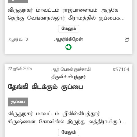
விருதுநகர் மாவட்டம் ராஜபாளையம் அருகே
தெற்கு வெங்காநல்லூர் கிராமத்தில் குப்பைகள்
குவிந்து கிடக்கிறது. இதனால் அப்பகுதியில்
மேலும்
துர்நாற்றம் வீசி சுகாதார சீர்கேடு ஏற்படுவதுடன்
ஆதரவு:
0
ஆதரிக்கிறேன்
அதனை கடந்து செல்லும் பொதுமக்கள் மற்றும்
வாகன ஓட்டிகள் மிகுந்த சிரமத்திற்கு
உள்ளாகின்றனர். எனவே இந்த பகுதியில்
கிடக்கும் குப்பைகளை அகற்ற சம்பந்தப்பட்ட
22 ஜூன் 2025
ஆர்.பொன்னுச்சாமி
#57104
அதிகாரிகள் நடவடிக்கை எடுப்பார்களா?
திருவில்லிபுத்தூர்
தேங்கி கிடக்கும் குப்பை
குப்பை
விருதுநகர் மாவட்டம் ஸ்ரீவில்லிபுத்தூர்
கிருஷ்ணன் கோவிலில் இருந்து வத்திராயிருப்பு
செல்லும் சாலையின் இருபுறமும் குப்பைகள்,
மேலும்