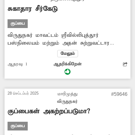
சுகாதார சீர்கேடு
குப்பை
விருதுநகர் மாவட்டம் ஸ்ரீவில்லிபுத்தூர்
பஸ்நிலையம் மற்றும் அதன் சுற்றுவட்டார
பகுதியில் சாலையின் ஓரங்களில் குப்பைகள்
மேலும்
அள்ளப்படாமல் ஆங்காங்கே தேங்கி
ஆதரவு:
1
ஆதரிக்கிறேன்
கிடக்கின்றது. இதனால் சுகாதார சீர்கேடு
ஏற்படுவதுடன் அவ்வழியே நடந்து செல்லும்
பயணிகள் கடும் சிரமத்திற்கு உள்ளாகி
வருகின்றனர். எனவே சம்பந்தப்பட்ட அதிகாரிகள்
28 செப்டம்பர் 2025
மாரிமுத்து
#59646
சாலையோரம் குவிந்து கிடக்கும் குப்பைகளை
விருதுநகர்
அகற்ற நடவடிக்கை எடுப்பார்களா?
குப்பைகள் அகற்றப்படுமா?
குப்பை