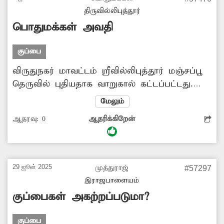
அதிகாரிகள் நடவடிக்கை எடுக்க வேண்டும்.
திருவில்லிபுத்தூர்
பொதுமக்கள் அவதி
குப்பை
விருதுநகர் மாவட்டம் ஸ்ரீவில்லிபுத்தூர் மஞ்சப்பூ
தெருவில் புதியதாக வாறுகால் கட்டப்பட்டது.
அப்போது தோண்டப்பட்ட மண் சரியாக
மேலும்
அள்ளப்படவில்லை. அதனால் அதில் இருந்து
ஆதரவு:
0
ஆதரிக்கிறேன்
அப்பகுதியில் புழுதி பறக்கிறது. இதனால் அந்த
சாலையில் பயணிக்கும் வாகன ஓட்டிகள் மற்றும்
பொதுமக்கள் மிகவும் சிரமம் அடைகின்றனர்.
மேலும் இதனால் விபத்து ஏற்படும் அபாயம்
29 ஜூன் 2025
முத்துராஜ்
#57297
உள்ளது. எனவே சம்பந்தப்பட்ட அதிகாரிகள்
இராஜபாளையம்
விரைந்து நடவடிக்கை எடுக்க வேண்டும்.
குப்பைகள் அகற்றப்படுமா?
குப்பை