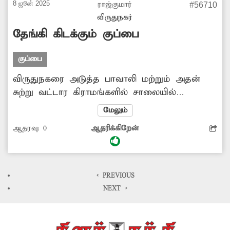
8 ஜூன் 2025
ராஜ்குமார்
#56710
அதிகாரிகள் நடவடிக்கை எடுப்பார்களா?
விருதுநகர்
தேங்கி கிடக்கும் குப்பை
குப்பை
விருதுநகரை அடுத்த பாவாலி மற்றும் அதன்
சுற்று வட்டார கிராமங்களில் சாலையில்
ஆங்காங்கே குப்பைகள் அதிக அளவில் தேங்கி
மேலும்
கிடக்கிறது. இதனால் அப்பகுதியில் அதிக
ஆதரவு:
0
ஆதரிக்கிறேன்
துர்நாற்றம் வீசுவதுடன் தொற்றுநோய் பரவும்
அபாயநிலை நிலவுகிறது. எனவே தேங்கி
கிடக்கும் குப்பையை உடனே அகற்றுவார்களா?
< PREVIOUS
NEXT >