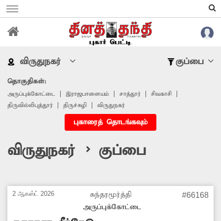
விருதுநகர்
குப்பை
தொகுதிகள்:
அருப்புக்கோட்டை
இராஜபாளையம்
சாத்தூர்
சிவகாசி
திருவில்லிபுத்தூர்
திருச்சுழி
விருதுநகர்
புகாரைத் தொடங்கவும்
விருதுநகர் > குப்பை
2 ஆகஸ்ட் 2026
சுந்தரமூர்த்தி
#66168
அருப்புக்கோட்டை