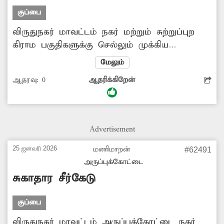
குப்பை
விருதுநகர் மாவட்டம் நகர் மற்றும் சுற்றுப்புற
கிராம பகுதிகளுக்கு செல்லும் முக்கிய
சாலைகளின் ஓரங்களில் குப்பைகள்
மேலும்
அள்ளப்படாமல் ஆங்காங்கே தேங்கி
ஆதரவு:
0
ஆதரிக்கிறேன்
கிடக்கின்றது. இதனால் அந்த வழியாக
பயணிக்கும் பாதசாரிகள், வாகன ஓட்டிகள்
துர்நாற்றத்தால் கடும் அவதிக்குள்ளாகி
வருகின்றனர். மேலும் தொற்றுநோய் ஏற்படும்
Advertisement
அபாயம் அதிகளவில் உள்ளது. எனவே
இதுகுறித்து மாவட்ட நிர்வாகம் விரைந்து
25 ஜனவரி 2026
மணிமாறன்
#62491
மேற்கண்ட பகுதியில் தேங்கி கிடக்கும்
அருப்புக்கோட்டை
குப்பைகளை அப்புறப்படுத்த நடவடிக்கை எடுக்க
சுகாதார சீர்கேடு
வேண்டும்.
குப்பை
விருதுநகர் மாவட்டம் அருப்புக்கோட்டை நகர்