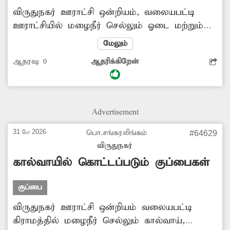
விருதுநகர் ஊராட்சி ஒன்றியம், வலையபட்டி
ஊராட்சியில் மழைநீர் செல்லும் ஓடை மற்றும்
சுற்றுப்புற சாலைகளில் குப்பைகள் அதிக
மேலும்
அளவில் தேங்கி கிடக்கின்றது. இதனால்
ஆதரவு:
0
ஆதரிக்கிறேன்
சுகாதார சீர்கேடு ஏற்படுவதுடன்
மழைக்காலங்களில் மழைநீர் செல்ல போதிய
வழியின்றி தேங்கி நிற்கிறது. இதனால் அந்த
பகுதி முழுவதும் துர்நாற்றம் வீசுவதுடன்,
Advertisement
கொசுக்களின் தொல்லையும் அதிகமாக
உள்ளது. தொற்றுேநாய் பரவும் அபாயநிலை
31 மே 2026
பொ.சங்கரலிங்கம்
#64629
உள்ளது. இதுகுறித்து சம்பந்தப்பட்ட அதிகாரிகள்
விருதுநகர்
நடவடிக்கை எடுப்பார்களா?
கால்வாயில் கொட்டப்படும் குப்பைகள்
குப்பை
விருதுநகர் ஊராட்சி ஒன்றியம் வலையபட்டி
கிராமத்தில் மழைநீர் செல்லும் கால்வாய்,