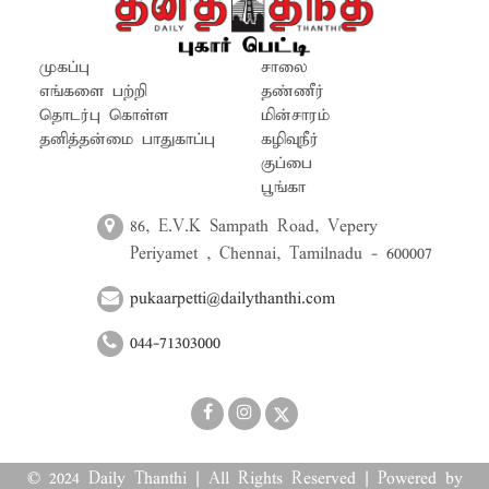
முகப்பு
சாலை
எங்களை பற்றி
தண்ணீர்
தொடர்பு கொள்ள
மின்சாரம்
தனித்தன்மை பாதுகாப்பு
கழிவுநீர்
குப்பை
பூங்கா
86, E.V.K Sampath Road, Vepery
Periyamet , Chennai, Tamilnadu - 600007
pukaarpetti@dailythanthi.com
044-71303000
© 2024 Daily Thanthi | All Rights Reserved | Powered by