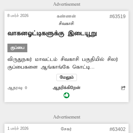
உருவாகி உள்ளது. எனவே மாவட்ட நிர்வாகம்
Advertisement
இந்த பகுதியில் தேங்கி கிடக்கும் குப்பைகளை
அகற்ற நடவடிக்கை எடுப்பார்களா?
8 மார்ச் 2026
கண்ணன்
#63519
சிவகாசி
வாகனஓட்டிகளுக்கு இடையூறு
குப்பை
விருதுநகர் மாவட்டம் சிவகாசி பகுதியில் சிலர்
குப்பைகளை ஆங்காங்கே கொட்டி
செல்கின்றனர். இதனால் காற்றில் பறக்கும்
மேலும்
குப்பைகள் வாகனஓட்டிகளுக்கு இடையூறுகளை
ஆதரவு:
0
ஆதரிக்கிறேன்
ஏற்படுத்துகின்றன. மேலும் குப்பைகளால்
சுகாதார சீர்கேடு ஏற்பட்டு உள்ளது. எனவே
சம்பந்தப்பட்ட துறையினர் குப்பைகளை
சாலையில் கொட்டுவதை தடுக்க வேண்டும்.
Advertisement
1 மார்ச் 2026
சேகர்
#63402