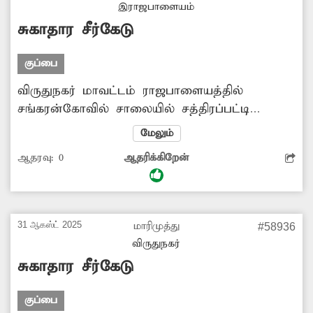
இராஜபாளையம்
சரி செய்ய விரைவான நடவடிக்கை
சுகாதார சீர்கேடு
எடுப்பார்களா?
குப்பை
விருதுநகர் மாவட்டம் ராஜபாளையத்தில்
சங்கரன்கோவில் சாலையில் சத்திரப்பட்டி
விலக்கு பகுதியில் இருந்து புதிய பஸ் நிலையம்
மேலும்
வரை உள்ள கழிவு நீர் ஓடையில் குப்பைகள்,
ஆதரவு:
0
ஆதரிக்கிறேன்
பிளாஸ்டிக் கழிவுகள் தேங்கி கிடக்கிறது.
இதனால் அப்பகுதியில் சுகாதார சீர்கேடு
ஏற்படுகிறது. அவ்வழியே செல்லும் வாகன
ஓட்டிகள் அவதிப்படுகின்றனர். எனவே
31 ஆகஸ்ட் 2025
மாரிமுத்து
#58936
கால்வாயில் தேங்கி கிடக்கும் குப்பைகளை
விருதுநகர்
அகற்ற நடவடிக்கை எடுக்கப்படுமா?
சுகாதார சீர்கேடு
குப்பை