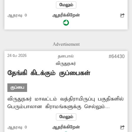
சுற்றுட்டார பொதுமக்கள் பயணிக்கும் சாலையில்
மேலும்
குப்பைகள் அதிகளவில் கொட்டப்பட்டு, தேங்கி
ஆதரவு:
0
ஆதரிக்கிறேன்
கிடக்கிறது. இதனால் அந்த பகுதியில் சுகாதார
சீர்கேடு ஏற்படுவதுடன் தற்போது பெய்துவரும்
கோடை மழையால் மழைநீர் செல்ல வழியின்றி
சாலையில் தேங்குகிறது. எனவே சம்பந்தப்பட்ட
Advertisement
அதிகாரிகள் விரைந்து மேற்கண்ட பகுதி
மழைநீர், கால்வாயில் தேங்கிய குப்பைகளை
24 மே 2026
தனபால்
#64430
அகற்றி முறையாக பராமரிக்க நடவடிக்கை
விருதுநகர்
எடுப்பார்களா?
தேங்கி கிடக்கும் குப்பைகள்
குப்பை
விருதுநகர் மாவட்டம் வத்திராயிருப்பு பகுதிகளில்
பெரும்பாலான கிராமங்களுக்கு செல்லும்
முக்கிய சாலைகளின் ஓரங்களில் குப்பைகள்
மேலும்
அள்ளப்படாமல் அதிகளவில் தேங்கி
ஆதரவு:
0
ஆதரிக்கிறேன்
கிடக்கின்றது. இதனால் அப்பகுதியில் சுகாதார