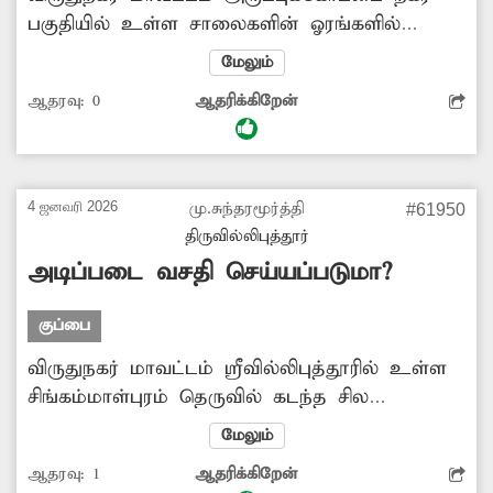
பகுதியில் உள்ள சாலைகளின் ஓரங்களில்
குப்பைகள் அள்ளப்படாமல் ஆங்காங்கே
மேலும்
அதிகளவில் தேங்கி கிடக்கின்றது. இதனால்
ஆதரவு:
0
ஆதரிக்கிறேன்
அப்பகுதியில் சுகாதார சீர்கேடு ஏற்படுவதுடன்
சாலையில் நடந்து செல்லும் பொதுமக்கள்
பெரும் அவதிக்குள்ளாகின்றனர். மேலும்
குப்பைகளில் இருந்து ஏற்படும் துர்நாற்றத்தால்
4 ஜனவரி 2026
மு.சுந்தரமூர்த்தி
#61950
தொற்றுநோய் ஏற்படும் அபாயம் அதிகளவில்
திருவில்லிபுத்தூர்
உள்ளது. எனவே இதுகுறித்து சம்பந்தப்பட்ட
அடிப்படை வசதி செய்யப்படுமா?
அதிகாரிகள் சாலையோரம் தேங்கி கிடக்கும்
குப்பைகளை அகற்ற நடவடிக்கை எடுப்பார்களா?
குப்பை
விருதுநகர் மாவட்டம் ஸ்ரீவில்லிபுத்தூரில் உள்ள
சிங்கம்மாள்புரம் தெருவில் கடந்த சில
நாட்களுக்கு முன்பு சாலை அமைக்கப்பட்ட
மேலும்
நிலையில் கழிவுநீர் கால்வாய்காக
ஆதரவு:
1
ஆதரிக்கிறேன்
தோண்டப்பட்டது. தற்பபோது வரை இந்த