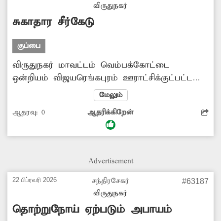
விருதுநகர்
சுகாதார சீர்கேடு
குப்பை
விருதுநகர் மாவட்டம் வெம்பக்கோட்டை
ஒன்றியம் விஜயரெங்கபுரம் ஊராட்சிக்குட்பட்ட
கீழக்கோதை நாச்சியார்புரத்தில் சாலையில்
மேலும்
குப்பைகள் பல நாட்களாக அகற்றப்படவில்லை.
ஆதரவு:
0
ஆதரிக்கிறேன்
இதனால் அப்பகுதியில் சுகாதார சீர்கேடு
ஏற்படுவதுடன் தொற்றுநோய் பரவும்
அபாயநிலை உள்ளது. எனவே மேற்கண்ட
பகுதியில் தேங்கி கிடக்கும் குப்பைகளை அகற்ற
Advertisement
நடவடிக்கை எடுக்க வேண்டும்.
22 பிப்ரவரி 2026
சந்திரசேகர்
#63187
விருதுநகர்
தொற்றுநோய் ஏற்படும் அபாயம்