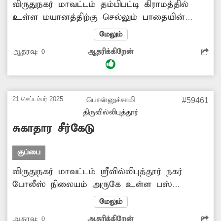
விருதுநகர் மாவட்டம் தம்பிபட்டி கிராமத்தில்
உள்ள மயானத்திற்கு செல்லும் பாதையின்
இருபுறங்களிலும் குப்பைகள் அதிகளவில்
மேலும்
குவிந்து கிடப்பதுடன் கருவேல மரங்களும்
ஆதரவு:
0
ஆதரிக்கிறேன்
சாலையை மறைத்து ஆக்கிரமித்துள்ளது.
இதனால் இறந்தவர்கள் உடலை கொண்டு
செல்ல பொதுமக்கள் மிகுந்த சிரமத்துக்கு
உள்ளாகின்றனா. எனவே சாலையை
21 செப்டம்பர் 2025
பொன்னுச்சாமி
#59461
ஆக்கிரமித்துள்ள கருவேல மரங்கள் மற்றும்
திருவில்லிபுத்தூர்
குப்பைகளை அகற்ற நடவடிக்கை
சுகாதார சீர்கேடு
எடுக்கப்படுமா?
குப்பை
விருதுநகர் மாவட்டம் ஸ்ரீவில்லிபுத்தூர் நகர்
போலீஸ் நிலையம் அருகே உள்ள பஸ்
நிறுத்தம் பகுதியில் கழிவுநீர் வாய்க்காலில்
மேலும்
குப்பைகள் அதிகளவில் தேங்கி கிடக்கிறது.
ஆதரவு:
0
ஆதரிக்கிறேன்