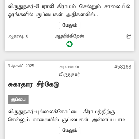
விருதுநகர்-பேராலி கிராமம் செல்லும் சாலையில்
ஓரங்களில் குப்பைகள் அதிகளவில்
கொட்டப்படுகின்றது. இதனால் அப்பகுதியில்
மேலும்
சுகாதார சீர்கேடு ஏற்படுவதுடன் துர்நாற்றத்தால்
ஆதரவு:
0
ஆதரிக்கிறேன்
அப்பகுதி பொதுமக்கள், வாகன ஓட்டிகள்
மிகவும் அவதிப்படுகின்றனர். எனவே
சம்பந்தப்பட்ட அதிகாரிகள் சாலையோரம்
கொட்டப்படும் குப்பைகளை அகற்ற நடவடிக்கை
3 ஆகஸ்ட் 2025
சரவணன்
#58168
எடுக்க வேண்டும்.
விருதுநகர்
சுகாதார சீர்கேடு
குப்பை
விருதுநகர்-புல்லலக்கோட்டை கிராமத்திற்கு
செல்லும் சாலையில் குப்பைகள் அள்ளப்படாமல்
அதிகளவில் தேங்கி கிடக்கின்றது. இதனால்
மேலும்
அப்பகுதியில் சுகாதார சீர்கேடு ஏற்படுகின்றது.