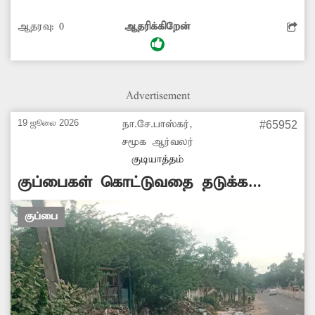
குப்பைகளால் தொற்றுநோய் ஏற்படும் அபாயம்
ஆதரவு:
0
ஆதரிக்கிறேன்
உள்ளது. உடனடியாக மாநகராட்சி நிர்வாகம்
நடவடிக்கை எடுத்து குப்பைகளை உடனுக்குடன்
அகற்ற முன்வர வேண்டும். -மகேஷ், வேலூர்.
Advertisement
19 ஜூலை 2026
நா.சே.பாஸ்கர்,
#65952
சமூக ஆர்வலர்
குடியாத்தம்
குப்பைகள் கொட்டுவதை தடுக்க
வேண்டும்
குப்பை