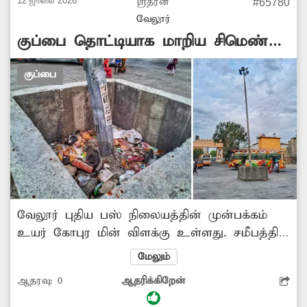
12 ஜூலை 2026
ஸ்ரீதரன்
#65780
வேலூர்
குப்பை தொட்டியாக மாறிய சிமெண்டு
பீடம்
குப்பை
வேலூர் புதிய பஸ் நிலையத்தின் முன்பக்கம்
உயர் கோபுர மின் விளக்கு உள்ளது. சமீபத்தில்
வாகன மோதி அந்த மின் விளக்கு சற்று
மேலும்
சாய்ந்த நிலையில் இருந்தது. கீழே விழாமல்
ஆதரவு:
0
ஆதரிக்கிறேன்
இருக்க சிமெண்டால் பீடம் கட்டப்பட்டுள்ளது.
ஆனால் அந்த பீடம் தொட்டி போல்