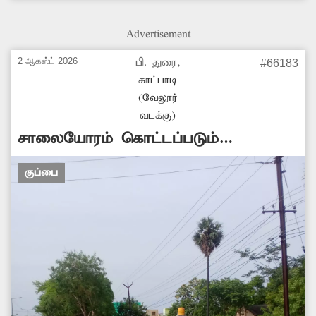
உள்ளது. அந்த இடத்தில் குப்பைத் தொட்டி
வைக்கப்படவில்லை. எனவே குப்பைகளை
Advertisement
அகற்ற சம்பந்தப்பட்ட அதிகாரிகள் உரிய
நடவடிக்கை எடுப்பார்களா? -ஆனந்த்,
2 ஆகஸ்ட் 2026
பி. துரை,
#66183
துத்திப்பட்டு.
காட்பாடி
(வேலூர்
வடக்கு)
சாலையோரம் கொட்டப்படும்
குப்பைகள்
குப்பை