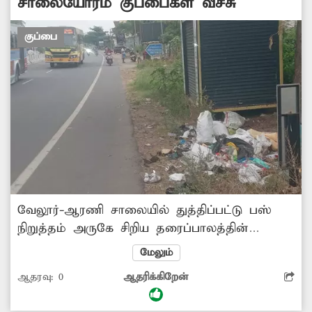
சாலையோரம் குப்பைகள் வீச்சு
குப்பை
வேலூர்-ஆரணி சாலையில் துத்திப்பட்டு பஸ்
நிறுத்தம் அருகே சிறிய தரைப்பாலத்தின்
அருகே சாலையோரம் குப்பைகள்
மேலும்
கொட்டப்படுகிறது. அந்தக் குப்பையை
ஆதரவு:
0
ஆதரிக்கிறேன்
கணியம்பாடி ஊராட்சி ஒன்றியம், துத்திப்பட்டு
ஊராட்சி நிர்வாகமும் கண்டு கொள்ளாமல்