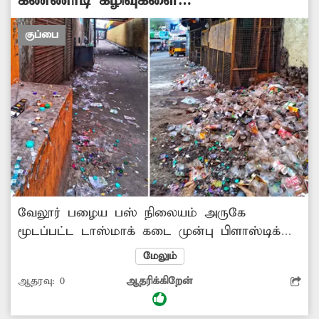
கண்ணாடி கழிவுகளை
அகற்றுவார்களா?
குப்பை
வேலூர் பழைய பஸ் நிலையம் அருகே
மூடப்பட்ட டாஸ்மாக் கடை முன்பு பிளாஸ்டிக்
மற்றும் கண்ணாடி கழிவுகள் குவிந்து கிடக்கிறது.
மேலும்
மேலும் மது பிரியர்கள் ஒரு சிலர் இன்னும்
ஆதரவு:
0
ஆதரிக்கிறேன்
அந்த இடத்தில் மதுபானத்தை வாங்கி வந்து
குடிக்கின்றனர். சம்பந்தப்பட்ட அதிகாரிகள்