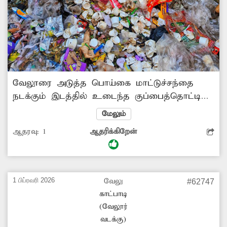
வேலூரை அடுத்த பொய்கை மாட்டுச்சந்தை
நடக்கும் இடத்தில் உடைந்த குப்பைத்தொட்டி
ஒன்று உள்ளது. அதிலுள்ள பிளாஸ்டிக்
மேலும்
கழிவுகள், குப்பைகள் கீழே குவிந்து கிடக்கிறது.
ஆதரவு:
1
ஆதரிக்கிறேன்
அந்த இடத்தில் எந்நேரமும் துர்நாற்றம்
வீசுவதுடன், சுகாதாரச் சீர்கேடு ஏற்பட்டுள்ளது.
எனவே சம்பந்தப்பட்ட துறை அதிகாரிகள்
குப்பைகளை முறையாக அகற்ற நடவடிக்கை
1 பிப்ரவரி 2026
வேலு
#62747
எடுக்க வேண்டும். -விஜய், பொய்கை.
காட்பாடி
(வேலூர்
வடக்கு)