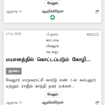
குறைக்கப்பட்டது. இந்த நிலையில் இங்கு அரிசி
மேலும்
மண்டிகள் இருக்கும் பகுதியில் உள்ள
ஆதரவு:
0
ஆதரிக்கிறேன்
சாலையின் நடுவில் மாநகராட்சி தூய்மை
பணியாளர்கள் குப்பைகளை கொட்டி சேகரித்து
வைக்கின்றனர். இதனால் அந்தப் பகுதி
முழுவதும் சுகாதாரச் கேடு ஏற்படுகிறது.
17 மே 2026
பி.துரை
#64221
குப்பைகளை தேக்கி வைக்காமல் உடனுக்குடன்
காட்பாடி
அகற்ற மாநகராட்சி அதிகாரிகள் நடவடிக்கை
(வேலூர்
எடுப்பார்களா? -ஏகாம்பரம், வேலூர்.
வடக்கு)
மயானத்தில் கொட்டப்படும் கோழி
கழிவுகள்
குப்பை
வேலூர் மாநகராட்சி வார்டு எண் 1-ல் கல்புதூர்
மற்றும் ராஜீவ் காந்தி நகர் மக்கள்
பயன்பாட்டுக்கான மயானம் ராஜீவ் காந்தி நகர்
மேலும்
பகுதியில் உள்ளது. இங்கு இறந்தவர்களை
ஆதரவு:
0
ஆதரிக்கிறேன்
அடக்கம் செய்வதும் தகனம் செய்வதும் நடந்து