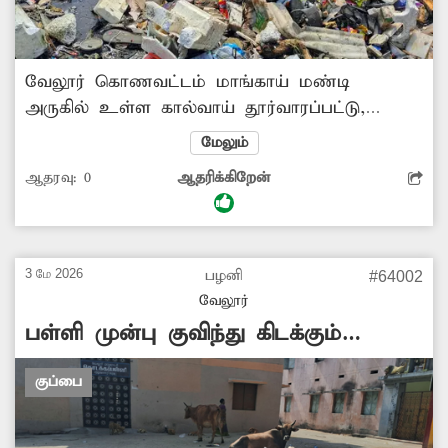
வேலூர் கொணவட்டம் மாங்காய் மண்டி
அருகில் உள்ள கால்வாய் தூர்வாரப்பட்டு,
அவற்றின் குப்பைகள் சாலையோரம் குவித்து
மேலும்
வைக்கப்பட்டது. வெகு நாட்கள் ஆகியும் அந்தக்
ஆதரவு:
0
ஆதரிக்கிறேன்
கால்வாய் கழிவுகளை அகற்றப்படாமல்
அப்படியே விட்டு விட்டனர். இதனால்
அப்பகுதியில் துர்நாற்றம் வீசுகிறது. எனவே
சம்பந்தப்பட்ட துறை அதிகாரிகள் நடவடிக்கை
3 மே 2026
பழனி
#64002
எடுத்து கழிவுகளை அகற்றுவார்களா? -சுரேஷ்,
வேலூர்
வேலூர்.
பள்ளி முன்பு குவிந்து கிடக்கும்
குப்பைகள்
குப்பை