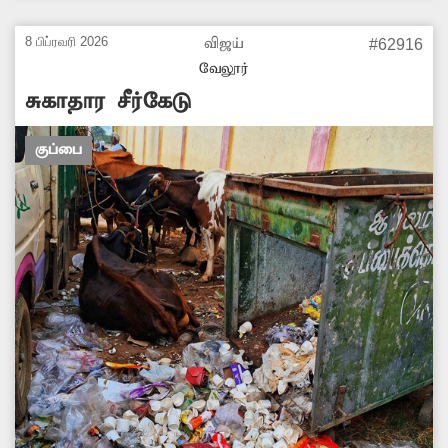
மாநகராட்சி அதிகாரிகள் நடவடிக்கை
எடுப்பார்களா? -லோகநாதன், வேலூர்.
8 பிப்ரவரி 2026
விஜய்
#62916
வேலூர்
சுகாதார சீர்கேடு
குப்பை