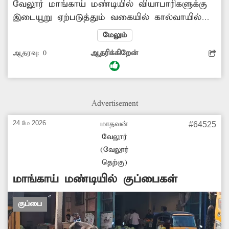
வேலூர் மாங்காய் மண்டியில் வியாபாரிகளுக்கு
இடையூறு ஏற்படுத்தும் வகையில் கால்வாயில்
செல்லும் கழிவுநீர் அங்கு தேங்கி சகதியாக
மேலும்
கிடக்கிறது. அதுபோக அழுகிய பழங்கள்
ஆதரவு:
0
ஆதரிக்கிறேன்
கிடப்பதால் துர்நாற்றம் வீசி கொசு தொல்லை
அதிகமாக உள்ளது. அந்த வழியாக செல்லும்
மக்கள், வியாபாரிகள் சிரமப்படுகின்றனர்.
எனவே சம்பந்தப்பட்ட துறை அதிகாரிகள்
Advertisement
கழிவுகளை அகற்ற முன் வர வேண்டும்.
-பழனிவேல், வேலூர்.
24 மே 2026
மாதவன்
#64525
வேலூர்
(வேலூர்
தெற்கு)
மாங்காய் மண்டியில் குப்பைகள்
குப்பை