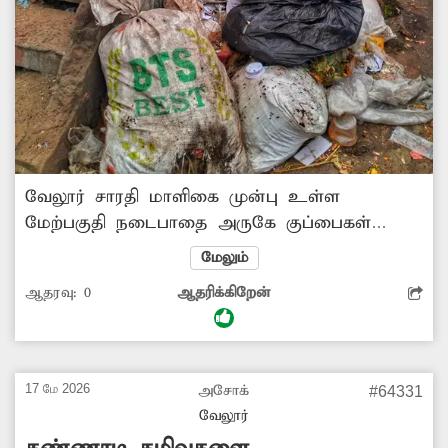
வேலூர் சாரதி மாளிகை முன்பு உள்ள
மேற்பகுதி நடைபாதை அருகே குப்பைகள்
மூட்டை, மூட்டையாக குவித்து
மேலும்
வைக்கப்பட்டுள்ளன. இதனால் அங்கு துர்நாற்றம்
ஆதரவு:
0
ஆதரிக்கிறேன்
வீசுகிறது. இதனால் நடைபாதையில் செல்லும்
பொதுமக்கள் சிரமப்படுகின்றனர். இது குறித்து
அதிகாரிகள் உரிய நடவடிக்கை எடுப்பார்களா?
-அபிஷேக், வேலூர்.
17 மே 2026
அசோக்
#64331
வேலூர்