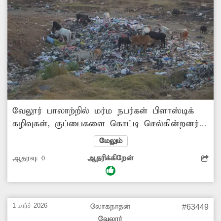
வேலூர் பாலாற்றில் மர்ம நபர்கள் பிளாஸ்டிக்
கழிவுகள், குப்பைகளை கொட்டி செல்கின்றனர்.
இதனால் அங்கு சுகாதாரச் சீர்கேடு ஏற்படுகிறது.
மேலும்
ஒரு சில நேரங்களில் பிளாஸ்டிக் கழிவுகளுக்கு
ஆதரவு:
0
ஆதரிக்கிறேன்
மர்மநபர்கள் தீ வைத்து செல்கின்றனர்.
இதனால், அப்பகுதியில் புகைமூட்டம் ஏற்பட்டு
பாலத்தில் செல்லும் வாகன ஓட்டிகளுக்கு
சிரமமாக உள்ளது. எனவே பாலாற்றில்
1 மார்ச் 2026
லோகநாதன்
#63449
குப்பைகளை கொட்டும் நபர்கள் மீது
வேலூர்