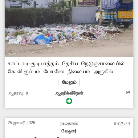
காட்பாடி-குடியாத்தம் தேசிய நெடுஞ்சாலையில்
கே.வி.குப்பம் போலீஸ் நிலையம் அருகில்
உள்ள நகர கூட்டுறவு வங்கி எதிரில் குப்பைகள்
மேலும்
குவியலாக உள்ளது. அதில் ஜவுளிக்கடை,
ஆதரவு:
0
ஆதரிக்கிறேன்
மருத்துவமனை கழிவுகள், பிளாஸ்டிக் குப்பைகள்
அதிகமாகக் கிடக்கின்றன. அந்தக் குப்பைகளால்
துர்நாற்றம் வீசுகிறது. சுகாதாரச் சீர்கேடும்
ஏற்படுகிறது. ஊராட்சி நிர்வாகம் உடனடியாக
25 ஜனவரி 2026
ராமதாஸ்
#62573
நடவடிக்கை எடுத்து குப்பைகளை அகற்ற
வேலூர்
வேண்டும். -அய்யப்பன், கே.வி.குப்பம்.