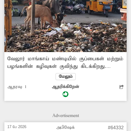
வேலூர் மாங்காய் மண்டியில் குப்பைகள் மற்றும்
பழங்களின் கழிவுகள் குவிந்து கிடக்கிறது.
இதனால் அங்கு சுகாதாரமற்ற சூழ்நிலை
மேலும்
ஏற்பட்டுள்ளது. எனவே இது குறித்து
ஆதரவு:
1
ஆதரிக்கிறேன்
சம்பந்தப்பட்ட துறை அதிகாரிகள் சுத்தம் செய்ய
நடவடிக்கை எடுக்க வேண்டும். -மாதவன்,
வேலூர்.
Advertisement
17 மே 2026
அபிஷேக்
#64332