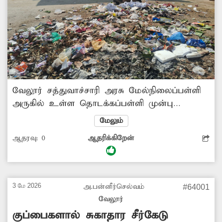
வேலூர் சத்துவாச்சாரி அரசு மேல்நிலைப்பள்ளி
அருகில் உள்ள தொடக்கப்பள்ளி முன்பு
குப்பைகள் குவிந்து சுகாதாரமற்ற நிலையில்
மேலும்
உள்ளது. இதனால் அங்கு துர்நாற்றம் வீசி
ஆதரவு:
0
ஆதரிக்கிறேன்
வருவதால் அந்த வழியாக செல்லும்
பொதுமக்கள் சிரமப்படுகின்றனர். இதுகுறித்து
அதிகாரிகள் நடவடிக்கை எடுக்க வேண்டும்.
-பழனி, வேலூர்.
3 மே 2026
அ.பன்னீர்செல்வம்
#64001
வேலூர்
குப்பைகளால் சுகாதார சீர்கேடு