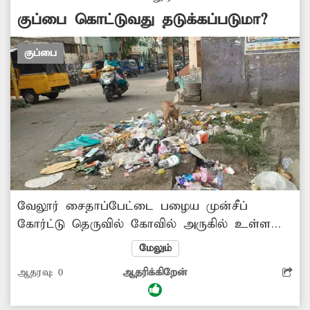
சம்பந்தப்பட்ட துறை அதிகாரிகள் நடவடிக்கை
குப்பை கொட்டுவது தடுக்கப்படுமா?
எடுக்க வேண்டும். -தென்னரசு, வேலூர்.
குப்பை
வேலூர் சைதாப்பேட்டை பழைய முன்சீப்
கோர்ட்டு தெருவில் கோவில் அருகில் உள்ள
நான்கு தெருக்கள் சந்திப்பு பகுதியில்,
மேலும்
பொதுமக்கள் குப்பைகளை கொட்டி
ஆதரவு:
0
ஆதரிக்கிறேன்
வருகின்றனர். குப்பைகளை அகற்றிவிட்டு,
மேற்கொண்டு குப்பை கொட்டாமல் தடுக்க