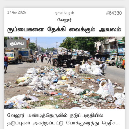
நடவடிக்கை எடுத்து பிளாஸ்டிக், கண்ணாடி
கழிவுகளை அகற்றுவார்களா? -அசோக், வேலூர்.
17 மே 2026
ஏகாம்பரம்
#64330
வேலூர்
குப்பைகளை தேக்கி வைக்கும் அவலம்
குப்பை
வேலூர் மண்டித்தெருவில் நடுப்பகுதியில்
தடுப்புகள் அகற்றப்பட்டு போக்குவரத்து நெரிசல்