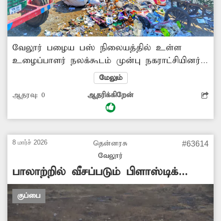
வேலூர் பழைய பஸ் நிலையத்தில் உள்ள
உழைப்பாளர் நலக்கூடம் முன்பு நகராட்சியினர்
சேகரித்த குப்பைகளை வாகனங்களிலும்
மேலும்
தரையிலும் குவித்து வைத்துள்ளனர். இதனால்
ஆதரவு:
0
ஆதரிக்கிறேன்
அங்கு துர்நாற்றம் வீசுகிறது. எனவே
சம்பந்தப்பட்ட துறை அதிகாரிகள் இதுகுறித்து
நடவடிக்கை எடுக்க வேண்டும். -மாதவன்,
வேலூர்.
8 மார்ச் 2026
தென்னரசு
#63614
வேலூர்
பாலாற்றில் வீசப்படும் பிளாஸ்டிக்
கழிவுகள்
குப்பை