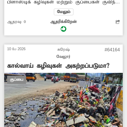
பிளாஸ்டிக் கழிவுகள் மற்றும் குப்பைகள் குவிந்து
கிடக்கிறது. இதனால் அந்த வழியாக செல்லும்
மேலும்
வாகன ஓட்டிகள் சிரமப்படுகின்றனர். குவிந்து
ஆதரவு:
0
ஆதரிக்கிறேன்
கிடக்கும் குப்பைகளை அகற்ற அதிகாரிகள்
நடவடிக்கை எடுக்க வேண்டும். -மாதவன்,
வேலூர்.
10 மே 2026
சுரேஷ்
#64164
வேலூர்
கால்வாய் கழிவுகள் அகற்றப்படுமா?
குப்பை