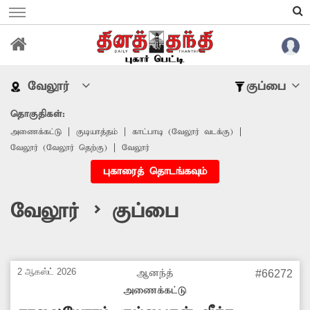
வேலூர்
குப்பை
தொகுதிகள்:
அணைக்கட்டு
குடியாத்தம்
காட்பாடி (வேலூர் வடக்கு)
வேலூர் (வேலூர் தெற்கு)
வேலூர்
புகாரைத் தொடங்கவும்
வேலூர் > குப்பை
2 ஆகஸ்ட் 2026
ஆனந்த்
#66272
அணைக்கட்டு