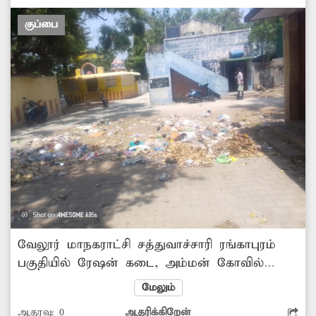
குப்பை
வேலூர் மாநகராட்சி சத்துவாச்சாரி ரங்காபுரம்
பகுதியில் ரேஷன் கடை, அம்மன் கோவில்
மற்றும் அம்மா உணவகம் ஆகியவை
மேலும்
அமைந்திருக்கும் இடத்தில் குப்பைகள்
ஆதரவு:
0
ஆதரிக்கிறேன்