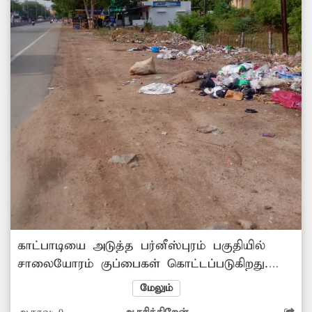
காட்பாடியை அடுத்த பர்னீஸ்புரம் பகுதியில்
சாலையோரம் குப்பைகள் கொட்டப்படுகிறது.
அப்பகுதியில் சாலை விரிவாக்க பணி
மேலும்
முழுமையாக நிறைவடையாத நிலையில், சிலர்