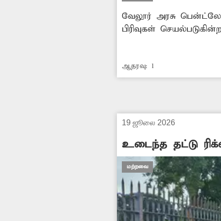
வேலூர் அரசு பென்ட்லே
பிரிவுகள் செயல்படுகி
பிரிவு இல்லை. இந்த 
கால நோய்களை குணப்பட
ஆதரவு:
1
மாவட்ட மற்றும் சித்தா தலைமை மருத்துவமனை நிர்வாகம் நடவடிக்கை எடுக்க வேண்டும்.
-அ.அன்பழகன், வேலூர்.
19 ஜூலை 2026
உடைந்த தட்டு ரிக
மற்றவை