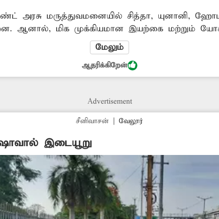
ண்ட் அரசு மருத்துவமனையில் சித்தா, யுனானி, ஹோம
ன்றன. ஆனால், மிக முக்கியமான இயற்கை மற்றும் யோகா
மருத்துவ முறையில் மருந்துகள் உட்கொள்ளாமல் இய
மேலும்
ுத்தும் தன்மை கொண்டது. இந்த மருத்துவச் சிகிச
ஆதரிக்கிறேன்
Advertisement
சீனிவாசன்
|
வேலூர்
்‌ஷாவால் இடையூறு