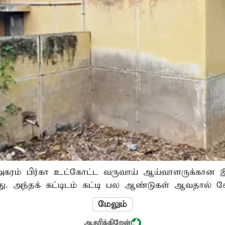
கரம் பிர்கா உட்கோட்ட வருவாய் ஆய்வாளருக்கான இ
ளது. அந்தக் கட்டிடம் கட்டி பல ஆண்டுகள் ஆவதால் ச
ி செய்ய இடம் இல்லாமல் உள்ளார். அதேபோல் அருகி
மேலும்
பாழடைந்துள்ளது. அகரம் கிராமத்தில் அரசு ஒருங்க
ஆதரிக்கிறேன்
 அது, பயன்பாட்டுக்கு கொண்டு வராமலேயே உள்ளது.