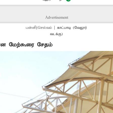
ப்பிடம், அகரம் கிராம நிர்வாக அலுவலர் அலுவலக கட
Advertisement
பன்னீர்செல்வம்
|
காட்பாடி (வேலூர்
வடக்கு)
ன மேற்கூரை சேதம்