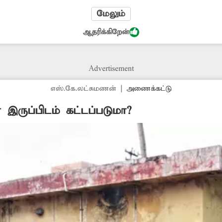
ம் பொதுமக்களுக்கு இடையூறு ஏற்படுகிறது. எனவே தட்
மேலும்
அதிகாரிகள் அகற்ற வேண்டும். -சீனிவாசன், வேலூர்.
ஆதரிக்கிறேன்
Advertisement
எஸ்.கே.லட்சுமணன்
|
அணைக்கட்டு
இருப்பிடம் கட்டப்படுமா?