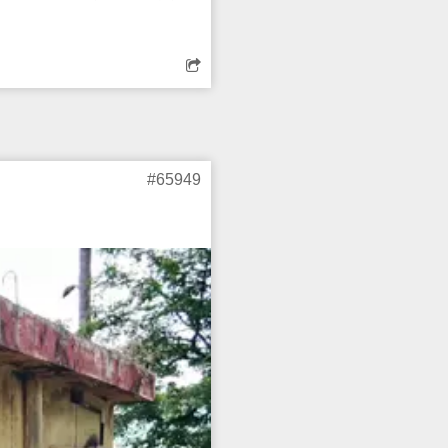
டு ரிக்‌ஷாவை
#65949