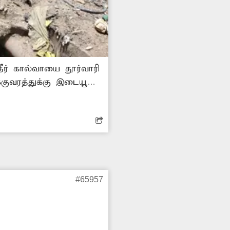
ீர் கால்வாயை தூர்வாரி
குவரத்துக்கு இடையூறு
ல் உள்ள கந்தசாமி
அவதிப்படுகின்றனர்.
டுக்குமா? -குணசேகரன், வேலூர்.
#65957