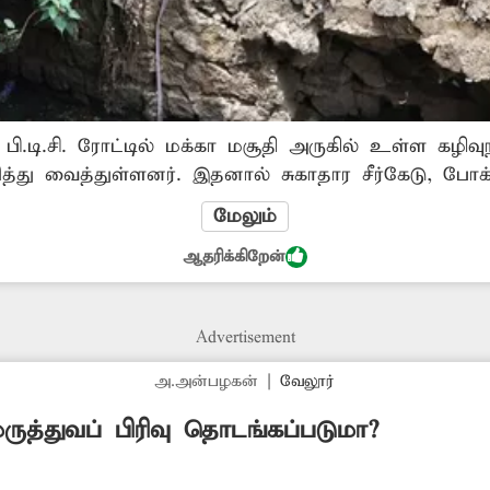
ி.டி.சி. ரோட்டில் மக்கா மசூதி அருகில் உள்ள கழிவுந
து வைத்துள்ளனர். இதனால் சுகாதார சீர்கேடு, போக்
் வேலூர் பெண்ட்லேண்ட் அரசு மருத்துவமனை அருகி
மேலும்
்ட நாட்களாக அகற்றப்படாத கழிவுகளால் பொதுமக்கள் 
ஆதரிக்கிறேன்
இது சம்பந்தமாக மாநகராட்சி நிர்வாகம் நடவடிக்கை எ
Advertisement
அ.அன்பழகன்
|
வேலூர்
த்துவப் பிரிவு தொடங்கப்படுமா?