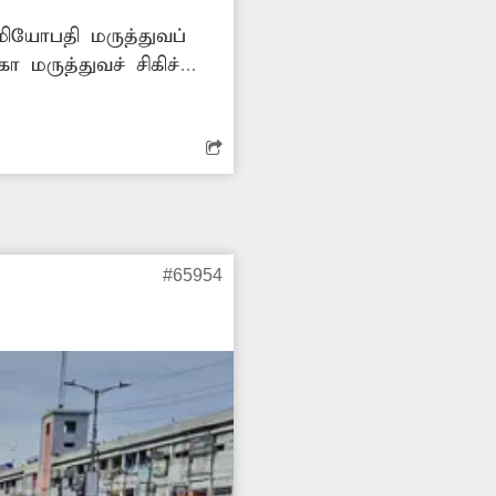
ியோபதி மருத்துவப்
 மருத்துவச் சிகிச்சை
ற்கையாகவே பல நீண்ட
்சை பிரிவை தொடக்க
#65954