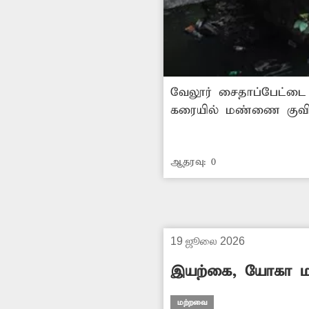
வேலூர் சைதாப்பேட்டை ப
கரையில் மண்ணை குவித்
ஏற்படுகிறது. இதேபோல
ஜமேதார் தெருவில் நீண
ஆதரவு:
0
19 ஜூலை 2026
இயற்கை, யோகா மரு
மற்றவை