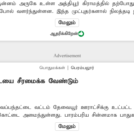
குன்னம் அருகே உள்ள அத்தியூர் கிராமத்தில் தற்போத
போல் வளர்ந்துள்ளன. இந்த முட்புதர்களால் நிலத்தடி நீ
வசாய நிலங்களுக்கும், பொதுமக்களின் நடமாட்டத்திற்க
மேலும்
்தின் இயற்கை வளத்தை பாதுகாக்கவும், விவசாயத்தை ப
ஆதரிக்கிறேன்
முற்றிலும் அகற்றி சுத்தம் செய்ய சம்பந்தப்பட்ட அ
Advertisement
பொதுமக்கள்
|
பெரம்பலூர்
ையை சீரமைக்க வேண்டும்
ேப்பந்தட்டை வட்டம் தேவையூர் ஊராட்சிக்கு உட்பட்ட 
டி கோட்டை அமைந்துள்ளது. பாரம்பரிய சின்னமாக பாதுகா
ுதியில் தற்போது சில இடங்களில் சீமைக்கருவேல மரங்
மேலும்
ந்த முட்புதர்களால் கோட்டையின் அழகும், அமைப்பும்