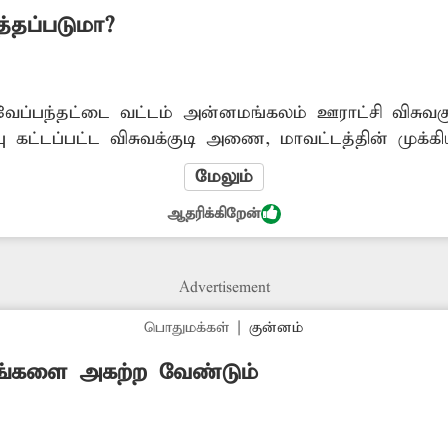
த்தப்படுமா?
வேப்பந்தட்டை வட்டம் அன்னமங்கலம் ஊராட்சி விசுவகுட
ு கட்டப்பட்ட விசுவக்குடி அணை, மாவட்டத்தின் முக்க
்த அணையை தூர்வாரி, சுற்றுலா பயணிகள் மகிழும் வ
மேலும்
ல், அதிகப்படியான சுற்றுலா பயணிகள் வந்து செல்வதோ
ஆதரிக்கிறேன்
 வளர்ச்சி பெறும். எனவே, விசுவக்குடி அணையில் படக
திகாரிகள் நடவடிக்கை எடுக்க வேண்டும்.
Advertisement
பொதுமக்கள்
|
குன்னம்
ங்களை அகற்ற வேண்டும்