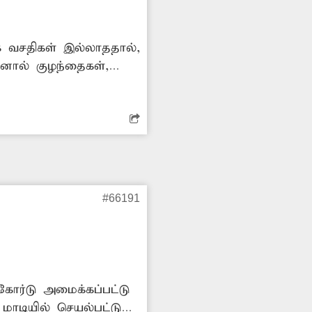
ை வசதிகள் இல்லாததால்,
தனால் குழந்தைகள்,
ிலையத்தில் தரையிலேயே
 நலன் கருதி பஸ்
ள் விரைந்து நடவடிக்கை
#66191
 கோர்டு அமைக்கப்பட்டு
ாடியில் செயல்பட்டு