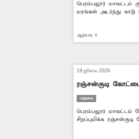
பெரம்பலூர் மாவட்டம் 
மரங்கள் அடர்ந்து காடு 
பாதிக்கப்படுவதோடு, வி
ஏற்பட்டுள்ளது. கிராமத
ஆதரவு:
0
சீமைக்கருவேல மரங்களை 
எடுக்க வேண்டும்.
19 ஜூலை 2026
ரஞ்சன்குடி கோட்ட
மற்றவை
பெரம்பலூர் மாவட்டம் வ
சிறப்புமிக்க ரஞ்சன்கு
இக்கோட்டையின் பின்பக
போல் வளர்ந்துள்ளன. இ