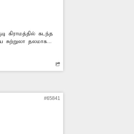
ி கிராமத்தில் கடந்த
ிய சுற்றுலா தலமாக
கையில் படகு சவாரி
டு அப்பகுதி
ு சவாரிக்கு ஏற்பாடு
#65841