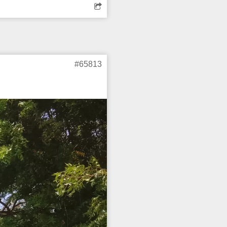
 சீமைக்கருவேல மரங்களை
#65813