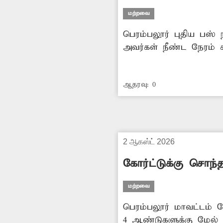
மற்றவை
பெரம்பலூர் புதிய பஸ்
அவர்கள் நீண்ட நேரம் 
முதியவர்கள் மற்றும் 
அமர்ந்து காத்திருக்க
ஆதரவு:
0
நிலையத்தில் போதிய இர
எடுக்க வேண்டும்.
2 ஆகஸ்ட் 2026
கோர்ட்டுக்கு சொந்த
மற்றவை
பெரம்பலூர் மாவட்டம் வ
4 ஆண்டுகளுக்கு மேல் 