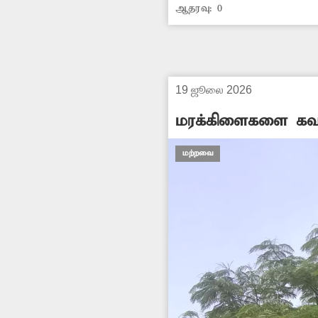
ஆதரவு:
0
அங்கு வரும் பொதுமக்க
அகற்றிட சம்பந்தப்பட்ட
19 ஜூலை 2026
மரக்கிளைகளை கவா
மற்றவை