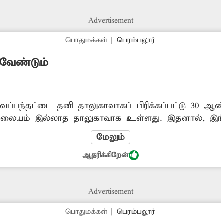
Advertisement
பொதுமக்கள்
|
பெரம்பலூர்
வேண்டும்
வேப்பந்தட்டை தனி தாலுகாவாகப் பிரிக்கப்பட்டு 30 
நிலையம் இல்லாத தாலுகாவாக உள்ளது. இதனால், இங்க
ரதம், பொதுக்கூட்டம் மற்றும் திருவிழாக்களுக்கு அன
மேலும்
 உள்ள அரும்பாவூர் போலீஸ் நிலையத்திற்குச் செல்
ஆதரிக்கிறேன்
 பல்வேறு அமைப்பினரும் பெரிதும் பாதிக்கப்படுகின்ற
லச் சிரமத்தைப் போக்கும் வகையில் வேப்பந்தட்டைய
Advertisement
பொதுமக்கள்
|
பெரம்பலூர்