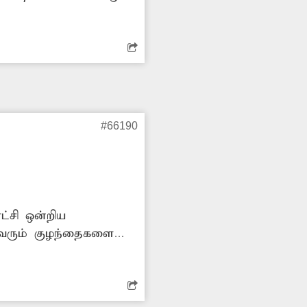
க்கள் பெரிதும்
ல அடிப்படையில் சொந்த
#66190
ட்சி ஒன்றிய
ு வரும் குழந்தைகளை
ிக்குச் செல்ல பெரிதும்
்களின் எண்ணிக்கையைக்