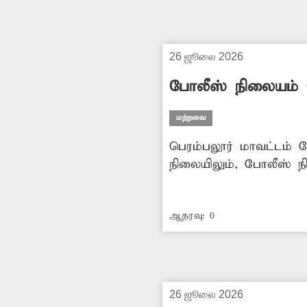
26 ஜூலை 2026
போலீஸ் நிலையம் 
மற்றவை
பெரம்பலூர் மாவட்டம் 
நிலையிலும், போலீஸ் 
ஆர்ப்பாட்டம், உண்ணாவி
கிலோமீட்டர் தொலைவில்
ஆதரவு:
0
ஏற்பட்டு பொதுமக்களும்
பொதுமக்களின் நீண்டகா
காவல்...
26 ஜூலை 2026