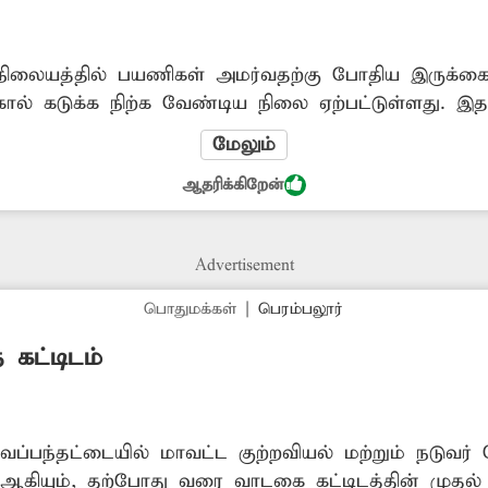
 நிலையத்தில் பயணிகள் அமர்வதற்கு போதிய இருக்க
கால் கடுக்க நிற்க வேண்டிய நிலை ஏற்பட்டுள்ளது. இ
பெண்கள் உள்ளிட்ட பயணிகள் வேறு வழியின்றி பஸ் ந
மேலும்
ும் அவல நிலைக்கு உள்ளாகின்றனர். எனவே, பயணிகள்
ஆதரிக்கிறேன்
ுக்கை வசதிகளை ஏற்படுத்த சம்பந்தப்பட்ட அதிகாரிக
Advertisement
பொதுமக்கள்
|
பெரம்பலூர்
 கட்டிடம்
ேப்பந்தட்டையில் மாவட்ட குற்றவியல் மற்றும் நடுவர்
ஆகியும், தற்போது வரை வாடகை கட்டிடத்தின் முதல் ம