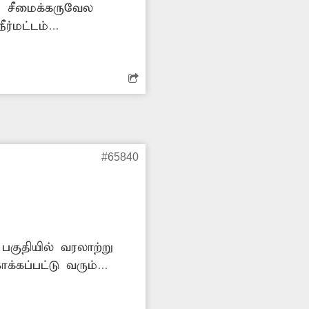
ு சீமைக்கருவேல
ர்மட்டம்
ும் பெரும் இடையூறு
ெருக்கவும் இந்த
திகாரிகள் நடவடிக்கை
#65840
பகுதியில் வரலாற்று
க்கப்பட்டு வரும்
கள் அடர்ந்து காடு
 பாதிக்கப்படுவதோடு,