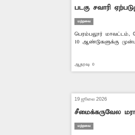
படகு சவாரி ஏற்படு
மற்றவை
பெரம்பலூர் மாவட்டம், 
10 ஆண்டுகளுக்கு முன்ப
விளங்கி வருகிறது. இந
வசதி ஏற்படுத்தி தந்தா
ஆதரவு:
0
பொருளாதார ரீதியாகவும்
செய்ய சம்பந்தப்பட்ட அ
19 ஜூலை 2026
சீமைக்கருவேல மர
மற்றவை