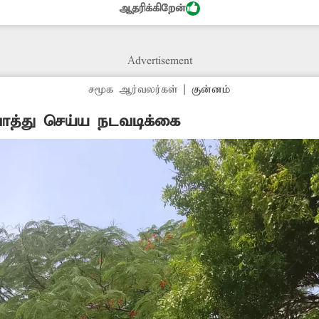
ஆதரிக்கிறேன்
ளுக்கும் அச்சுறுத்தல் ஏற்பட்டுள்ளது. எனவே, இந்த
 அதிகாரிகள் நடவடிக்கை எடுக்க வேண்டும்.
Advertisement
சமூக ஆர்வலர்கள்
|
குன்னம்
த்து செய்ய நடவடிக்கை