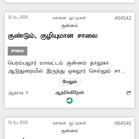
பைக்கில் ரேஸிங்கில் ஈடுபட்டு வருகின்றனர்.
இதனால் பொதுமக்கள் அவதி அடைவதுடன்,
31 மே 2026
வாகன ஓட்டிகள்
#64543
விபத்து ஏற்படும் நிலை ஏற்பட்டுள்ளது. எனவே
குன்னம்
சம்பந்தப்பட்ட இதற்கு தகுந்த நடவடிக்கை
குண்டும், குழியுமான சாலை
எடுத்து ரேஸிங்கில் ஈடுபடுவர்களை கண்டிக்க
வேண்டும்.
சாலை
பெரம்பலூர் மாவட்டம் குன்னம் தாலுகா
ஆடுதுறையில் இருந்து ஒகலூர் செல்லும் சாலை
போடப்பட்டு பல வருடங்கள் ஆவதால்,
மேலும்
தற்போது முற்றிலும் சேதமடைந்து
ஆதரவு:
0
ஆதரிக்கிறேன்
ஜல்லிக்கற்கள் பெயர்ந்துள்ளது. மேலும்
சாலையில் மணல் தேங்கி நிற்பதால்,
இவ்வழியாக செல்லும் வாகன ஓட்டிகள் மிகவும்
அவதிக்குள்ளாகின்றனர். மேலும் அவ்வப்போது
31 மே 2026
வாகன ஓட்டிகள்
#64540
நிலைதடுமாறி கீழே விழுகின்றனர். எனவே
குன்னம்
சம்பந்தப்பட்ட அதிகாரிகள் நடவடிக்கை எடுத்து