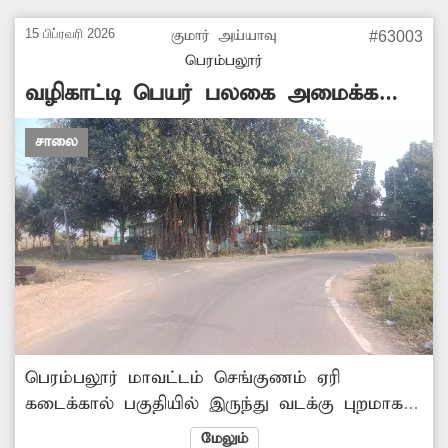
காட்சியளிக்கிறது. பெரம்பலூர் நகரப்பகுதியில்
15 பிப்ரவரி 2026
குமார் அய்யாவு
#63003
பெரும்பாலான பகுதிகளில் புதிதாக தார்சாலை
பெரம்பலூர்
அமைக்கப்பட்டு விட்டது. ஆனால் கம்பன் நகர்
வழிகாட்டி பெயர் பலகை அமைக்க
முதல் தெருவில் மட்டும் இன்னும் தார்சாலை
வேண்டும்
அமைக்கப்படாமல் உள்ளது. எனவே
சாலை
சம்பந்தப்பட் நகராட்சி நிர்வாகத்தினர்...
பெரம்பலூர் மாவட்டம் செங்குணம் ஏரி
கடைக்கால் பகுதியில் இருந்து வடக்கு புறமாக
செல்லும் சாலை எம்.எம்.கார்டன் நகர் பகுதியில்
மேலும்