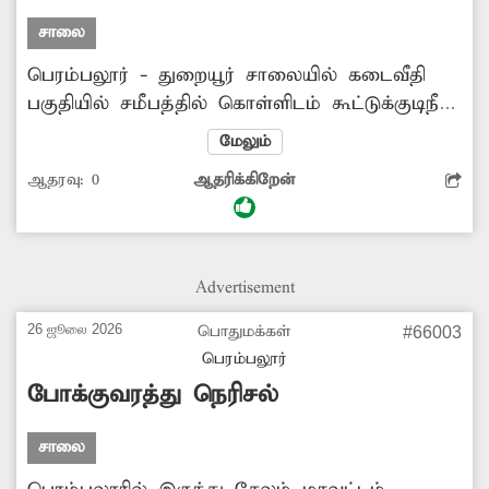
சாலை
பெரம்பலூர் - துறையூர் சாலையில் கடைவீதி
பகுதியில் சமீபத்தில் கொள்ளிடம் கூட்டுக்குடிநீர்
திட்டத்துக்காக குழாய் பதிக்க குழி
மேலும்
தோண்டப்பட்டது. மூடப்பட்ட குழியின் மேல்
ஆதரவு:
0
ஆதரிக்கிறேன்
தார்சாலை போடாமல் மணல்
கொட்டப்பட்டுள்ளது. இதனால் அவ்வழியாக
வாகனங்கள் செல்லும்போது புழுதி பறப்பதுடன்,
வாகன ஓட்டிகள் நிலைதடுமாறி கீழே விழுந்து
Advertisement
வருகின்றனர். எனவே குழியின் மேல் தார்சாலை
அமைக்க சம்பந்தப்பட்ட அதிகாரிகள்
26 ஜூலை 2026
பொதுமக்கள்
#66003
நடவடிக்கை எடுக்க வேண்டும்.
பெரம்பலூர்
போக்குவரத்து நெரிசல்
சாலை