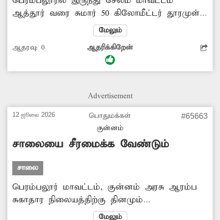
பெரம்பலூரில் இருந்து சேலம் மாவட்டம்
ஆத்தூர் வரை சுமார் 50 கிலோமீட்டர் தூரமுள்ள
சாலை தேசிய நெடுஞ்சாலையாக மாற்றப்பட்டு
மேலும்
பல ஆண்டுகள் ஆன நிலையில், கடந்த 50
ஆதரவு:
0
ஆதரிக்கிறேன்
ஆண்டுகளுக்கு முன்பு போடப்பட்ட அதே
அகலத்தில்தான் தற்போதும் சாலை உள்ளது.
இச்சாலையில் ஆயிரக்கணக்கான வாகனங்கள்
சென்று வருவதால் பல நேரங்களில்
Advertisement
கடுமையான போக்குவரத்து நெரிசல்
ஏற்படுகிறது. எனவே, பெரம்பலூர் - ஆத்தூர்
12 ஜூலை 2026
பொதுமக்கள்
#65663
சாலையை நான்கு வழிச்சாலையாக மாற்ற
குன்னம்
சம்பந்தப்பட்ட அதிகாரிகள் நடவடிக்கை எடுக்க
சாலையை சீரமைக்க வேண்டும்
வேண்டும்.
சாலை
பெரம்பலூர் மாவட்டம், குன்னம் அரசு ஆரம்ப
சுகாதார நிலையத்திற்கு தினமும்
நூற்றுக்கணக்கான நோயாளிகள் வந்து
மேலும்