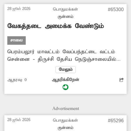
வருகின்றனர். எனசே இந்தச் சாலையை
உடனடியாகச் சீரமைக்கச் சம்பந்தப்பட்ட
28 ஜூன் 2026
பொதுமக்கள்
#65300
அதிகாரிகள் நடவடிக்கை எடுக்க வேண்டும்.
குன்னம்
வேகத்தடை அமைக்க வேண்டும்
சாலை
பெரம்பலூர் மாவட்டம் வேப்பந்தட்டை வட்டம்
சென்னை - திருச்சி தேசிய நெடுஞ்சாலையில்
இருந்து இறையூர் கிராமத்திற்குச் செல்லும் வழிப்
மேலும்
பகுதியில், பொதுமக்கள் சாலையைக் கடக்க
ஆதரவு:
0
ஆதரிக்கிறேன்
முடியாமல் மிகவும் சிரமப்பட்டு வருகின்றனர்.
இந்த வழியே செல்லும் வாகனங்கள்
அதிவேகமாகச் செல்வதால் அடிக்கடி விபத்துகள்
ஏற்படும் அபாயம் நிலவுகிறது. எனவே,
Advertisement
பொதுமக்களின் பாதுகாப்பைக் கருத்தில்
கொண்டு, இந்தச் சந்திப்பில் வேகத்தடை
28 ஜூன் 2026
பொதுமக்கள்
#65296
அமைத்துத் தர சம்பந்தப்பட்ட அதிகாரிகள்
குன்னம்