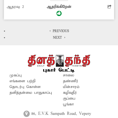
உள்ள ஆலமரத்தை ஒட்டி இரண்டாக பிரிந்து
ஆதரவு:
2
ஆதரிக்கிறேன்
செல்கிறது. கிழக்கு புற சாலை சிறுகுடல்,
கீழப்புலியூர், எழுமூர் உள்ளிட்ட பகுதிகளுக்கும்,
மேற்கு புற சாலை செங்குணம் ஐ.டி.ஐ.,
என்.எச். ரோடு, வாலிகண்டபுரம் உள்ளிட்ட
< PREVIOUS
பகுதிகளுக்கும் செல்கின்றன. இந்நிலையில்
NEXT >
சாலை பிரியும் இடத்தில் முறையான வழிகாட்டி
தகவல் பெயர் பலகை இல்லாமல் உள்ளது.
இதனால் அவ்வழியாக வெளியூர்களில் இருந்து
வருபவர்கள் வழி தெரியாமல்...
முகப்பு
சாலை
எங்களை பற்றி
தண்ணீர்
தொடர்பு கொள்ள
மின்சாரம்
தனித்தன்மை பாதுகாப்பு
கழிவுநீர்
குப்பை
பூங்கா
86, E.V.K Sampath Road, Vepery