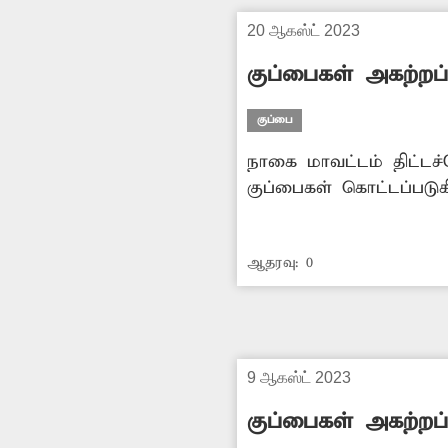
20 ஆகஸ்ட் 2023
குப்பைகள் அகற்றப
குப்பை
நாகை மாவட்டம் திட்ட
குப்பைகள் கொட்டப்படுக
காரணமாக அந்த வழியாக செல்பவர்கள் மூக்கை மூடியபடி 
கிடக்கும் குப்பைகளால்
ஆதரவு:
0
சம்பந்தப்பட்ட அதிகாரி
எடுக்க வேண்டும்.
9 ஆகஸ்ட் 2023
குப்பைகள் அகற்றப