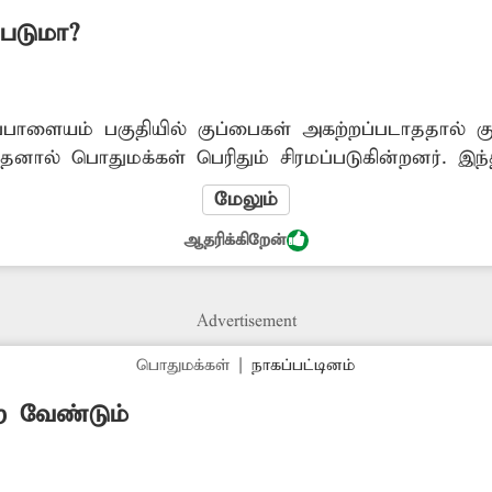
்படுமா?
பாளையம் பகுதியில் குப்பைகள் அகற்றப்படாததால் கு
.இதனால் பொதுமக்கள் பெரிதும் சிரமப்படுகின்றனர். இந்
்தப்பட்ட
மேலும்
ிக்கை எடுத்து மேற்கண்ட பகுதியில் தேங்கி உள்ள
ஆதரிக்கிறேன்
வேண்டும் என்று பொதுமக்கள் கோரிக்கை விடுத்துள்ளனர். பொதுமக்கள்,
Advertisement
பொதுமக்கள்
|
நாகப்பட்டினம்
 வேண்டும்