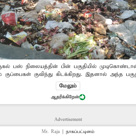
ுகல் பஸ் நிலையத்தின் பின் பகுதியில் முடிகொண்ட
ுப்பைகள் குவிந்து கிடக்கிறது. இதனால் அந்த பகுதி 
ாக அந்த வழியாக செல்லும் பொதுமக்கள், வாகன ஓட்ட
மேலும்
லும்,குவிந்து கிடக்கும் குப்பைகளால் சுகாதார சீர்கேட
ஆதரிக்கிறேன்
ள்ளது. எனவே, சம்பந்தப்பட்ட அதிகாரிகள் மேற்கண்ட
விந்து கிடக்கும் குப்பைகளை அகற்றவும், குப்பைகள்..
Advertisement
Mr. Raja
|
நாகப்பட்டினம்