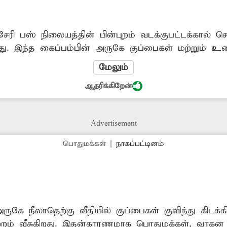
சேரி பஸ் நிலையத்தின் பின்புறம் வடக்குபட்டக்கால் 
து. இந்த கைப்பம்பின் அருகே குப்பைகள் மற்றும் 
இதனால் அந்த பகுதி முழுவதும் துர்நாற்றம் வீசுகிறது
மேலும்
 உற்பத்தியாவதால் சுகாதார சீர்கேடு ஏற்பட்டு தொற
ஆதரிக்கிறேன்
தப்பட்ட அதிகாரிகள் மேற்கண்ட பகுதியில் குப்பைக
 நடவடிக்கை எடுக்க வேண்டும்.
Advertisement
பொதுமக்கள்
|
நாகப்பட்டினம்
ாற்றம் வீசுகிறது. இதன்காரணமாக பொதுமக்கள், வாகன 