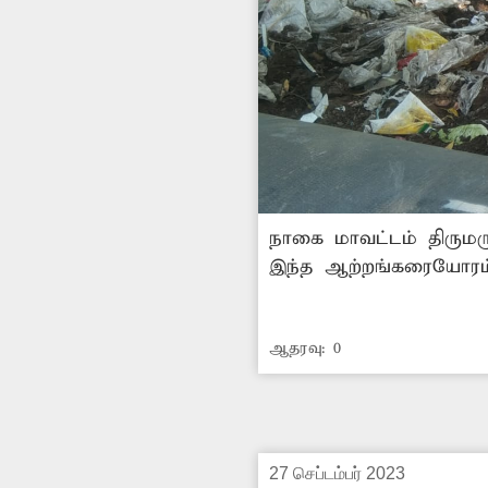
நாகை மாவட்டம் திருமர
இந்த ஆற்றங்கரையோரம் க
வீசுகிறது. இதன்காரணம
சென்று வருகின்றனர். மே
ஆதரவு:
0
நோய் பரவும் அபாயம் உ
ஆற்றங்கரையோரத்தில் கு
27 செப்டம்பர் 2023