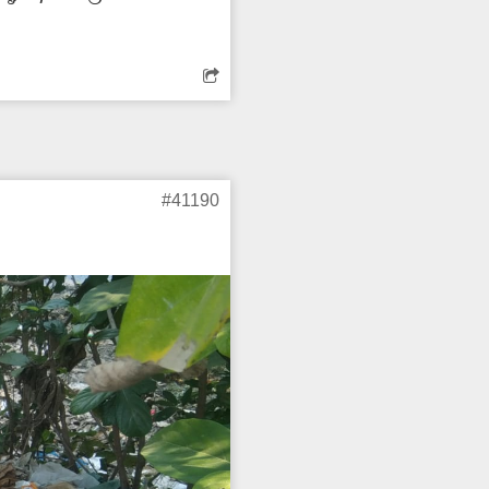
ேடு ஏற்பட்டு தொற்று
பகுதியில் குவிந்து
#41190