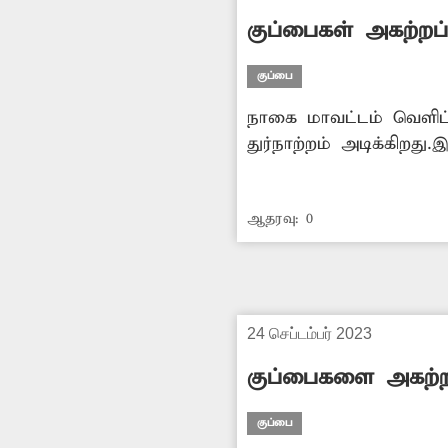
குப்பைகள் அகற்றப
குப்பை
நாகை மாவட்டம் வெளிப்
துர்நாற்றம் அடிக்கிறது
குடியிருப்புகள் உள்ளதால் தொற்று நோய் பரவும் அபாயம் உள்ளது. எனவே சம்பந
அதிகாரிகள் உரிய நடவட
ஆதரவு:
0
24 செப்டம்பர் 2023
குப்பைகளை அகற்ற
குப்பை