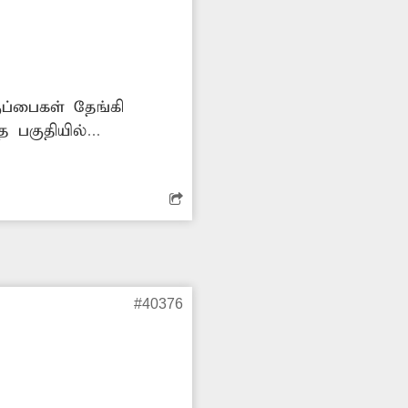
ப்பைகள் தேங்கி
த பகுதியில்
 குப்பைகளை அகற்ற
 நாகை
#40376