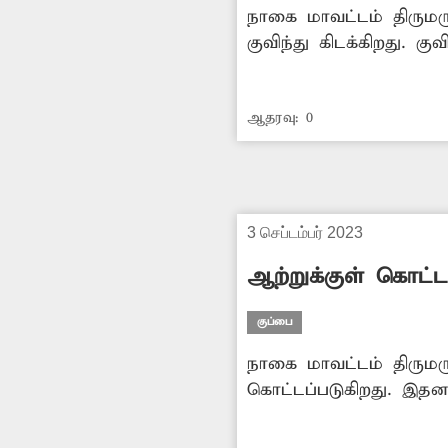
நாகை மாவட்டம் திரும
குவிந்து கிடக்கிறது. 
இதனால் போக்குவரத்து இட
சுகாதார சீர்கேடு ஏற்ப
ஆதரவு:
0
அதிகாரிகள் மேற்கண்ட ப
வேண்டும் என்பதே பொத
3 செப்டம்பர் 2023
ஆற்றுக்குள் கொட்ட
குப்பை
நாகை மாவட்டம் திருமர
கொட்டப்படுகிறது. இதனா
விவசாயிகள் ஆற்றுநீரை
குப்பைகள் குவிந்து கி