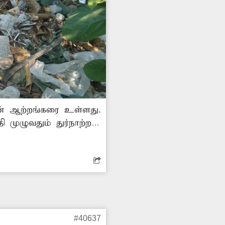
ான் ஆற்றங்கரை உள்ளது.
முழுவதும் துர்நாற்றம்
ிகள் மூக்கை மூடியபடி
ு ஏற்பட்டு தொற்று
 பகுதியில்
.
#40637