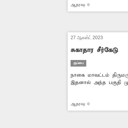
ஆதரவு:
0
குப்பைகள் கொட்டப்படு
27 ஆகஸ்ட் 2023
சுகாதார சீர்கேடு
குப்பை
நாகை மாவட்டம் திருமருகல் அண்ணாமலை நகர் பகுதியில் குப்பைகள், கழிவுகள் குவி
இதனால் அந்த பகுதி மு
மூக்கை மூடியபடி சென்று
ஏற்பட்டு தொற்று நோய்
ஆதரவு:
0
பகுதியில் குவிந்து கி