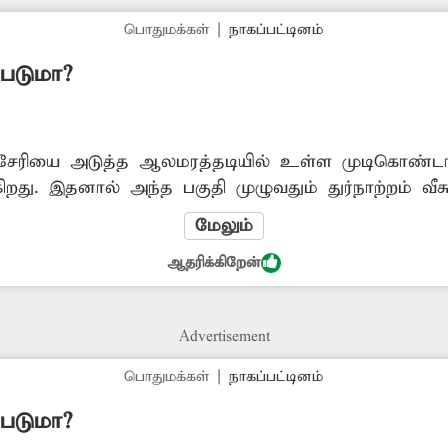
பொதுமக்கள்
|
நாகப்பட்டினம்
்படுமா?
ச்சேரியை அடுத்த ஆலமரத்தடியில் உள்ள முடிகொண்ட
ிறது. இதனால் அந்த பகுதி முழுவதும் துர்நாற்றம் வீச
சென்று வருகின்றனர். மேலும்,குவிந்து
மேலும்
 சுகாதார சீர்கேடு ஏற்பட்டு தொற்று நோய் பரவும் அ
ஆதரிக்கிறேன்
கள் மேற்கண்ட பகுதியில் குவிந்து கிடக்கும் குப்பை
Advertisement
பொதுமக்கள்
|
நாகப்பட்டினம்
்படுமா?