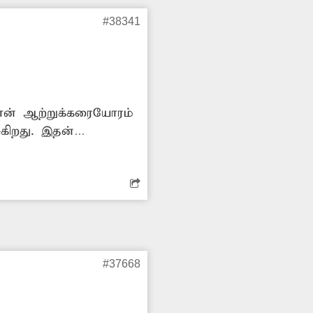
#38341
ான் ஆற்றுக்கரையோரம்
ுகிறது. இதன்
பாயம் உள்ளது. எனவே,
களை அகற்ற நடவடிக்கை
#37668