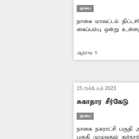
குப்பை
நாகை மாவட்டம் திட்டச்
கைப்பம்பு ஒன்று உள்ள
கொட்டிச்செல்கின்றனர். 
கொசுக்களும் அதிகளவில்
ஆதரவு:
0
உள்ளது. எனவே, சம்பந்
கொட்டப்படுவதை தடுக்க
15 அக்டோபர் 2023
சுகாதார சீர்கேடு
குப்பை
நாகை நகராட்சி பகுதி அருகே நீலாதெற்கு வீதியில் குப்பைகள் குவிந்து கிடக்கிறது. இதனால் அந்த
பகுதி முழுவதும் துர்ந