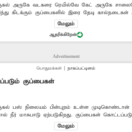
ருகல் அருகே வடகரை ரெயில்வே கேட் அருகே சாலைய
குவிந்து கிடக்கும் குப்பைகளில் இரை தேடி கால்நடைகள
ையூறு ஏற்படுகிறது. குவிந்து கிடக்கும் குப்பைகளால்
மேலும்
ட்டு தொற்று நோய் பரவும் அபாயம் உள்ளது. எனவே, சம
ஆதரிக்கிறேன்
குதியில் குவிந்து கிடக்கும் குப்பைகளை அகற்ற நடவ
ுமக்களின் கோரிக்கையாகும்.
Advertisement
பொதுமக்கள்
|
நாகப்பட்டினம்
ப்படும் குப்பைகள்
ுகல் பஸ் நிலையம் பின்புறம் உள்ள முடிகொண்டான் ஆ
ல் நீர் மாசுபாடு ஏற்படுகிறது. குப்பைகள் கொட்டப்ப
 பயன்படுத்த முடியாத நிலை உருவாகிறது. மேலும், ஆ
மேலும்
டக்கிறது. எனவே, சம்பந்தப்பட்ட அதிகாரிகள் முடிகொண்