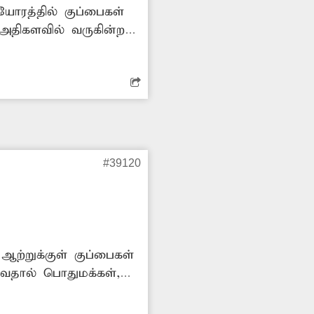
ோரத்தில் குப்பைகள்
் அதிகளவில் வருகின்றன.
 துர்நாற்றம் வீசுவதால்
்பந்தப்பட்ட
டிக்கை எடுக்க
#39120
ற்றுக்குள் குப்பைகள்
டுவதால் பொதுமக்கள்,
ற்றங்கரையோரத்திலும்
டான் ஆற்றுக்குள்