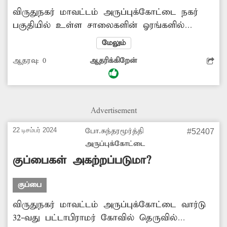
விருதுநகர் மாவட்டம் அருப்புக்கோட்டை நகர்
பகுதியில் உள்ள சாலைகளின் ஓரங்களில்
குப்பைகள் அள்ளப்படாமல் ஆங்காங்கே
மேலும்
அதிகளவில் தேங்கி கிடக்கின்றது. இதனால்
ஆதரவு:
0
ஆதரிக்கிறேன்
அப்பகுதியில் சுகாதார சீர்கேடு ஏற்படுவதுடன்
சாலையில் நடந்து செல்லும் பொதுமக்கள்
பெரும் அவதிக்குள்ளாகின்றனர். மேலும்
குப்பைகளில் இருந்து ஏற்படும் துர்நாற்றத்தால்
Advertisement
தொற்றுநோய் ஏற்படும் அபாயம் அதிகளவில்
உள்ளது. எனவே இதுகுறித்து சம்பந்தப்பட்ட
22 டிசம்பர் 2024
போ.சுந்தரமூர்த்தி
#52407
அதிகாரிகள் சாலையோரம் தேங்கி கிடக்கும்
அருப்புக்கோட்டை
குப்பைகளை அகற்ற நடவடிக்கை எடுப்பார்களா?
குப்பைகள் அகற்றப்படுமா?
குப்பை
விருதுநகர் மாவட்டம் அருப்புக்கோட்டை வார்டு
32-வது பட்டாபிராமர் கோவில் தெருவில்