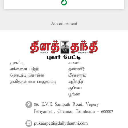
சிரமப்படுகிறார்கள். எனவே தேங்கி கிடக்கும்
குப்பைகளை அகற்ற நடவடிக்கை எடுக்க
வேண்டும்.
Advertisement
முகப்பு
சாலை
எங்களை பற்றி
தண்ணீர்
தொடர்பு கொள்ள
மின்சாரம்
தனித்தன்மை பாதுகாப்பு
கழிவுநீர்
குப்பை
பூங்கா
86, E.V.K Sampath Road, Vepery
Periyamet , Chennai, Tamilnadu - 600007
pukaarpetti@dailythanthi.com