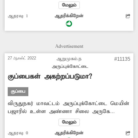
சாலையின் ஓரமாக குப்பைகள் அதிகளவில்
மேலும்
குவிக்கப்பட்டுள்ளன. இதனால் அப்பகுதியில்
ஆதரவு:
1
ஆதரிக்கிறேன்
அதிக துர்நாற்றும் வீசுவதுடன் சுகாதார சீர்கேடு
ஏற்பட்டுள்ளது. எனவே அப்பகுதியில் தேங்கி
கிடக்கும் குப்பைகளை அகற்றவும் அந்த
இடத்தில் குப்பை தொட்டி வைக்கவும்
Advertisement
சம்பந்தப்பட்ட அதிகாரிகள் நடவடிக்கை எடுக்க
வேண்டும்.
27 ஆகஸ்ட் 2022
ஆறுமுகம்.ந
#11135
அருப்புக்கோட்டை
குப்பைகள் அகற்றப்படுமா?
குப்பை
விருதுநகர் மாவட்டம் அருப்புக்கோட்டை மெயின்
பஜாரில் உள்ள அண்ணா சிலை அருகே
குப்பைகள் அகற்றப்பட்டு பல நாட்களாகிறது.
மேலும்
இதனால் இப்பகுதியில் வீசும் துர்நாற்றத்தால்
ஆதரவு:
0
ஆதரிக்கிறேன்
பொதுமக்கள், வாகன ஓட்டிகள்