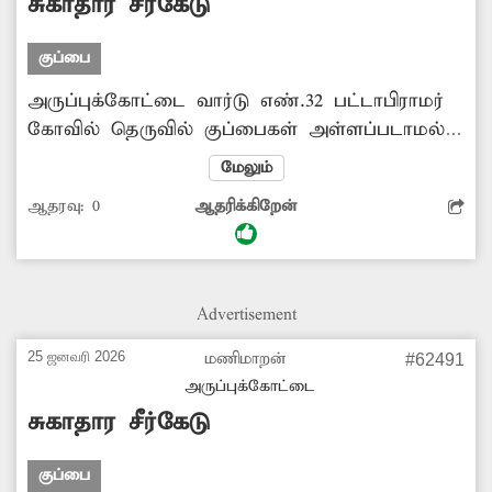
சுகாதார சீர்கேடு
குப்பை
அருப்புக்கோட்டை வார்டு எண்.32 பட்டாபிராமர்
கோவில் தெருவில் குப்பைகள் அள்ளப்படாமல்
சாலையில் அதிக அளவில் குவிந்து
மேலும்
கிடக்கின்றது. இதனால் அப்பகுதியில் சுகாதார
ஆதரவு:
0
ஆதரிக்கிறேன்
சீர்கேடு ஏற்படுவதுடன் இதில் எழும்
துர்நாற்றத்தால் அந்த வழியாக கடந்து செல்லும்
பொதுமக்கள் கடும் அவதிக்குள்ளாகின்றனர்.
இதனால் தொற்று நோய் பரவும் அபாய நிலை
Advertisement
உள்ளது. எனவே தேங்கி கிடக்கும் குப்பைகளை
அகற்ற விரைந்து நடவடிக்கை எடுக்கப்படுமா?
25 ஜனவரி 2026
மணிமாறன்
#62491
அருப்புக்கோட்டை
சுகாதார சீர்கேடு
குப்பை