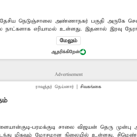
ாநகர் பகுதி அருகே செல்லும் சாலையில் உள்ள
பல நாட்களாக எரியாமல் உள்ளது. இதனால் இரவு நேரங்
டும்
மேலும்
ஆதரிக்கிறேன்
க்க வேண்டும்.
Advertisement
ராவுத்தர் நெய்னார்
|
சிவகங்கை
தம்
ளையான்குடி-பரமக்குடி சாலை விஜயன் தெரு முன்பு 
ைந்து மிகவும் மோசமான நிலையில் உள்ளது. சிமெண்டு 