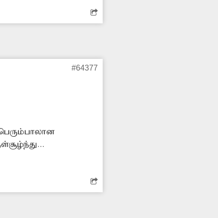
ிய மின்கம்பம்
#64377
 பெரும்பாலான
்சூழ்ந்து
லும் இருட்டை
ட பகுதியில் பழுதான