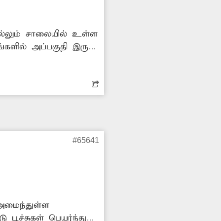
களில் அப்பகுதி இருள்
#65641
அமைந்துள்ள
பூச்சுகள் பெயர்ந்து