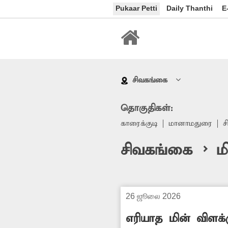
Pukaar Petti
Daily Thanthi
E
சிவகங்கை
தொகுதிகள்:
காரைக்குடி
மானாமதுரை
ச
சிவகங்கை > மி
26 ஜூலை 2026
எரியாத மின் விளக்