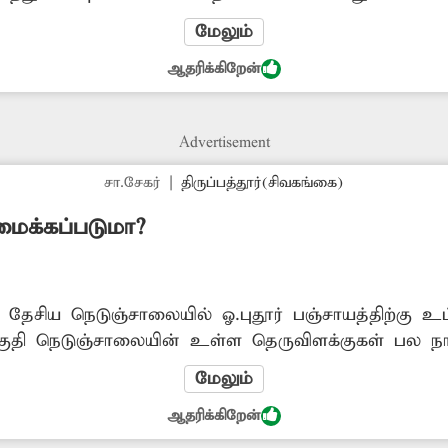
 வெளியே தெரிகின்றன. ஆபத்தான இந்த டிரான்ஸ்பார்
மேலும்
கன ஓட்டிகள் அச்சத்துடனேயே செல்கின்றனர். இதனால்
ஆதரிக்கிறேன்
 அசம்பாவிதம் ஏதும் ஏற்படும் முன்பாக சேதமடைந்
 வேண்டும்.
Advertisement
சா.சேகர்
|
திருப்பத்தூர்(சிவகங்கை)
மைக்கப்படுமா?
ர் தேசிய நெடுஞ்சாலையில் ஓ.புதூர் பஞ்சாயத்திற்கு
குதி நெடுஞ்சாலையின் உள்ள தெருவிளக்குகள் பல ந
பகுதி இரவு நேரங்களில் இருள்சூழ்ந்து காணப்படுவ
மேலும்
் விபத்தில் சிக்கும் அபாயம் உள்ளது. எனவே அதிகா
ஆதரிக்கிறேன்
்து சீரமைக்க வேண்டும்.