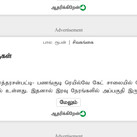
டைந்து காணப்படும் மின்கம்பத்தை அகற்றிவிட்டு புத
ஆதரிக்கிறேன்
Advertisement
பால ரூபன்
|
சிவகங்கை
ுகள்
ாத்தரசன்பட்டி- பணங்குடி ரெயில்வே கேட் சாலையில்
ல் உள்ளது. இதனால் இரவு நேரங்களில் அப்பகுதி இருள
ியே செல்லும் வாகனஓட்டிகள் அச்சமடைகின்றனர். மே
மேலும்
சம்பவங்கள் நடக்க வாய்ப்பு உள்ளது. எனவே மேற்கண்
ஆதரிக்கிறேன்
கப்படுமா?
Advertisement