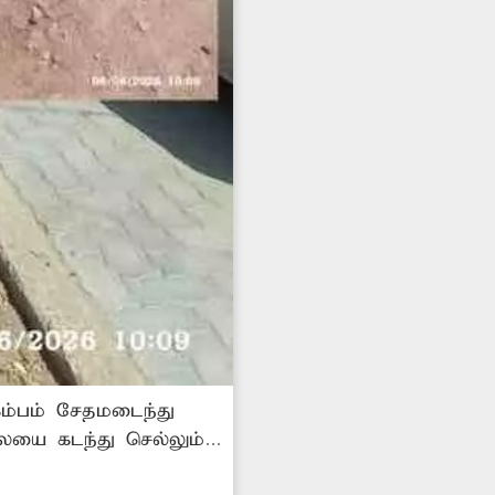
ம்பம் சேதமடைந்து
ெல்லும்
து காணப்படுகிறது.