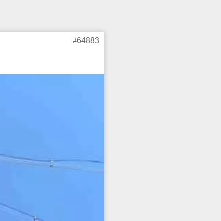
#64883