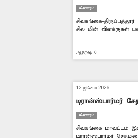
மின்சாரம்
சிவகங்கை-திருப்பத்தூர் தேசிய நெடுஞ்சாலை அண்ண
சில மின் விளக்குகள் 
சூழ்ந்து காணப்படுகிறது. அவ்வழியே செல்லும் வாகன ஓட்டிகள் மற்றும் பொதுமக்கள் க
அவதியடைகின்றனர். எனவே சம்பந்தப்பட்ட அதிகாரிகள் மேற்கண்ட பகுதியில் எரியாமல் உள்ள
ஆதரவு:
0
மின்விளக்குகளை சீரமை
12 ஜூலை 2026
டிரான்ஸ்பார்மர் சே
மின்சாரம்
சிவகங்கை மாவட்டம் இ
டிரான்ஸ்பார்மர் சேதமட