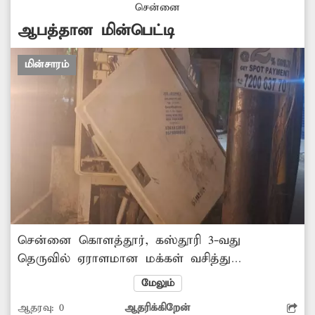
எடுக்கவேண்டும்.
சென்னை
ஆபத்தான மின்பெட்டி
மின்சாரம்
சென்னை கொளத்தூர், கஸ்தூரி 3-வது
தெருவில் ஏராளமான மக்கள் வசித்து
வருகின்றனர். இந்த தெருவில் உள்ள
மேலும்
மின்பெட்டி ஒன்று மிகவும் ஆபத்தான வகையில்
ஆதரவு:
0
ஆதரிக்கிறேன்
உள்ளது. அதன் கதவுகள் உடைந்து