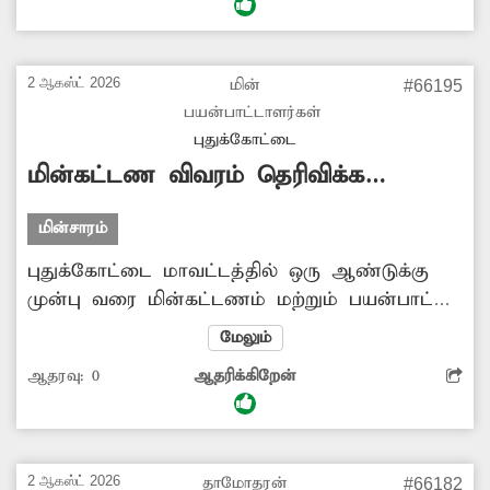
இதனால் பொதுமக்கள் நடமாட்டத்தின் போது
மின்கசிவு ஏற்பட்டு உயிர்சேதம் ஏற்படும்
அபாயம் உள்ளது. எனவே, சேதமடைந்த
2 ஆகஸ்ட் 2026
மின்
#66195
பழைய மின்கம்பத்தை அகற்றிவிட்டு புதிய
பயன்பாட்டாளர்கள்
மின்கம்பம் அமைத்துத் தர சம்பந்தப்பட்ட
புதுக்கோட்டை
அதிகாரிகள் விரைந்து நடவடிக்கை எடுக்க
மின்கட்டண விவரம் தெரிவிக்க
வேண்டும்.
கோரிக்கை
மின்சாரம்
புதுக்கோட்டை மாவட்டத்தில் ஒரு ஆண்டுக்கு
முன்பு வரை மின்கட்டணம் மற்றும் பயன்பாட்டு
விவரங்கள் மின் அட்டையில் எழுதப்பட்டு வந்த
மேலும்
நிலையில், தற்போது செல்போனுக்கு வரும்
ஆதரவு:
0
ஆதரிக்கிறேன்
குறுந்தகவலில் முழுமையான விவரங்கள்
இடம்பெறுவது இல்லை. இதனால் எத்தனை
யூனிட் பயன்பாடு, இலவச யூனிட் போக
செலுத்த வேண்டிய தொகை போன்ற
2 ஆகஸ்ட் 2026
தாமோதரன்
#66182