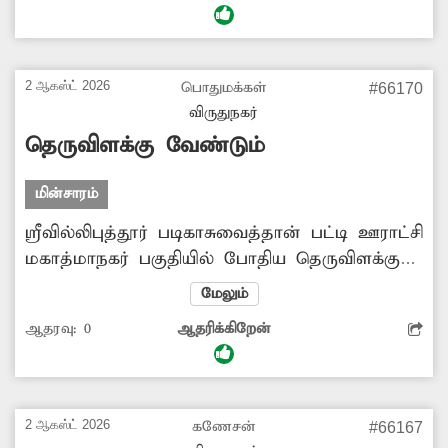
காணப்படுகிறது. இதனால் சாலையில் செல்லும்
பொதுமக்கள் மிகுந்த அச்சத்துடனே கடந்து
செல்கின்றனர். சம்பந்தப்பட்ட மின்வாரிய
2 ஆகஸ்ட் 2026
பொதுமக்கள்
#66170
அதிகாரிகள் விரைந்து நடவடிக்கை
விருதுநகர்
எடுக்கவேண்டும்.
தெருவிளக்கு வேண்டும்
மின்சாரம்
ஸ்ரீவில்லிபுத்தூர் படிகாசுவைத்தான் பட்டி ஊராட்சி
மகாத்மாநகர் பகுதியில் போதிய தெருவிளக்கு
வசதி இல்லை. இதனால் இரவு நேரங்களில்
மேலும்
இருள் சூழந்து காணப்படுவதால் அப்பகுதி
ஆதரவு:
0
ஆதரிக்கிறேன்
மக்கள் பெரும் இன்னலுக்கு ஆளாகின்றனர்.
எனவே சம்பந்தப்பட்ட அதிகாரிகள் மேற்கண்ட
பகுதியில் போதிய தெருவிளக்கு அமைத்து தர
நடவடிக்கை எடுக்க வேண்டும் என அப்பகுதி
2 ஆகஸ்ட் 2026
கணேசன்
#66167
மக்கள் கோரிக்கை விடுத்துள்ளனர்.