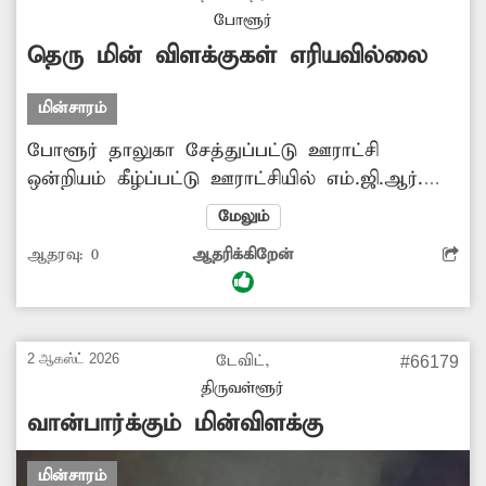
விவரங்களை அறிய முடியாமல் பொதுமக்கள்
போளூர்
சிரமப்படுகின்றனர். எனவே, வழக்கம்போல் மின்
தெரு மின் விளக்குகள் எரியவில்லை
அட்டையில் விவரங்களை எழுதுவதோடு,
குறுந்தகவலில் மின்சார பயன்பாடு மற்றும்
மின்சாரம்
கட்டண விவரங்களை முழுமையாக தெரிவிக்க
சம்பந்தப்பட்ட அதிகாரிகள்...
போளூர் தாலுகா சேத்துப்பட்டு ஊராட்சி
ஒன்றியம் கீழ்ப்பட்டு ஊராட்சியில் எம்.ஜி.ஆர்.
தெரு வாத்தியார் கடை அருகில் முனிஸ்வரன்
மேலும்
கோவிலுக்கு செல்லும் சாலையில் தெரு மின்
ஆதரவு:
0
ஆதரிக்கிறேன்
விளக்குகள் எரியவில்லை. இரவில் மக்கள்
அச்சத்துடன் சென்று வர வேண்டி உள்ளது.
தெரியாத தெரு மின் விளக்குகளை எரியவிட
அதிகாரிகள் நடவடிக்கை எடுக்க வேண்டும்.
2 ஆகஸ்ட் 2026
டேவிட்,
#66179
-தாமோதரன், கீழ்ப்பட்டு.
திருவள்ளூர்
வான்பார்க்கும் மின்விளக்கு
மின்சாரம்