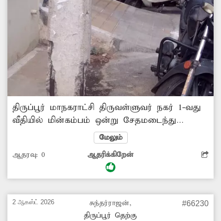
திருப்பூர் மாநகராட்சி திருவள்ளுவர் நகர் 1-வது
வீதியில் மின்கம்பம் ஒன்று சேதமடைந்து
காணப்படுகிறது. இதனால் காங்கிரீட் தூண்கள்
மேலும்
சேதமடைந்து. மின்கம்பம் எப்போது
ஆதரவு:
0
ஆதரிக்கிறேன்
வேண்டுமானாலும், முறிந்து விழும் அபாயம்
ஏற்பட்டுள்ளது. எனவே, இந்த சேதமான
மின்கம்பத்தை மாற்றி, புதிய மின்கம்பத்தை நட
வேண்டும் என்பது இப்பகுதி மக்களின்
2 ஆகஸ்ட் 2026
சுந்தர்ராஜன்,
#66230
எதிர்பார்ப்பாக உள்ளது.
திருப்பூர் தெற்கு