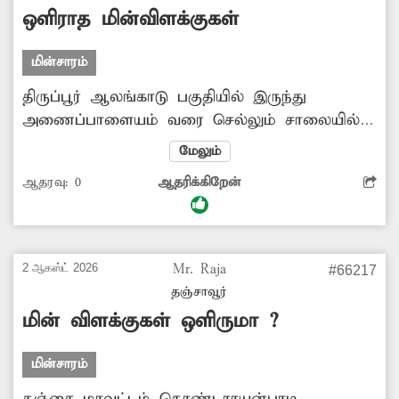
ஒளிராத மின்விளக்குகள்
மின்சாரம்
திருப்பூர் ஆலங்காடு பகுதியில் இருந்து
அணைப்பாளையம் வரை செல்லும் சாலையில்
உள்ள மின்விளக்குகள் எரியவில்லை. இதனால்
மேலும்
இரவு நேரத்தில இருள் சூழ்ந்து காணப்படுவதால்
ஆதரவு:
0
ஆதரிக்கிறேன்
பொதுமக்களுக்கு பாதுகாப்பற்ற சூழ்நிலை
காணப்படுகிறது. எனவே மாநகராட்சி நிர்வாகம்
இருள் சூழ்ந்த சாலைக்கு வெளிச்சம் கொண்டு
வந்து, பொதுமக்களின் பாதுகாப்பை உறுதி
2 ஆகஸ்ட் 2026
Mr. Raja
#66217
செய்ய வேண்டும்.
தஞ்சாவூர்
மின் விளக்குகள் ஒளிருமா ?
மின்சாரம்
தஞ்சை மாவட்டம் தொண்டராயன்பாடி