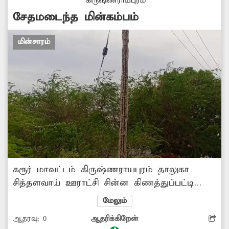
கிருஷ்ணராயபுரம்
குழந்தைகள் மற்றும் பொதுமக்கள் மீது
சேதமடைந்த மின்கம்பம்
மின்கம்பம் விழுந்து பெரும் விபத்து ஏற்படும்
முன் பழுதடைந்த மின்கம்பத்தில் உள்ள
மின்சாரம்
மின்கம்பிகளை புதிய கம்பத்திற்கு மாற்ற...
கரூர் மாவட்டம் கிருஷ்ணராயபுரம் தாலுகா
சித்தளவாய் ஊராட்சி சின்ன கிணத்துப்பட்டி
ஊரின் நடுப்பகுதியில் அமைந்துள்ள மின்கம்பம்
மேலும்
மிகவும் சேதமடைந்து உள் கம்பிகள்
ஆதரவு:
0
ஆதரிக்கிறேன்
வெளிப்புறமாக தெரியும் வகையில் உள்ளது.