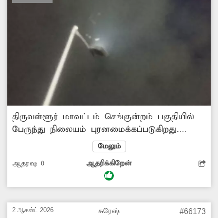
திருவள்ளூர் மாவட்டம் செங்குன்றம் பகுதியில்
பேருந்து நிலையம் புரனமைக்கப்படுகிறது.
இதற்காக புழல் ஏரிக்கரை அருகில் தற்காலிக
மேலும்
பேருந்து நிறுத்தம் அமைக்கப்பட்டது. இங்கு
ஆதரவு:
0
ஆதரிக்கிறேன்
இருக்கும் தெருவிளக்குகள் ஒன்று கூட
எரியவில்லை.‌ எரிகிற ஒரு விளக்கும் வானத்தை
நோக்கி எரிந்து கொண்டிருக்கிறது. ‌எனவே
சம்பந்தப்பட்ட துறை அதிகாரிகள் நடவடிக்கை
2 ஆகஸ்ட் 2026
சுரேஷ்
#66173