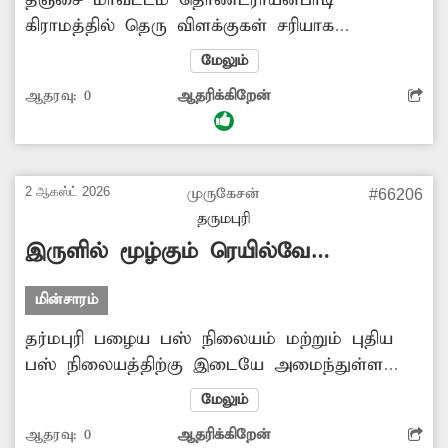
கிராமத்தில் தெரு விளக்குகள் சரியாக
எரிவதில்லை. இதனால் இரவு நேரங்களில்
மேலும்
தெருக்கள் இருள் சூழ்ந்து கிடப்பதால், பெண்கள்
ஆதரவு:
0
ஆதரிக்கிறேன்
வீட்டை விட்டு வெளியே சென்று வர
அச்சப்படுகின்றனர். மேலும் வாகன ஓட்டிகளும்
சிரமப்படுகின்றனர். எனவே சம்பந்தப்பட்ட
அதிகாரிகள் தெருவிளக்குகள் ஒளிர நடவடிக்கை
2 ஆகஸ்ட் 2026
முருகேசன்
#66206
எடுக்க வேண்டும். பொதுமக்கள்,
தருமபுரி
தொண்டராயன்பாடி.
இருளில் மூழ்கும் ரெயில்வே
மேம்பாலம்
மின்சாரம்
தர்மபுரி பழைய பஸ் நிலையம் மற்றும் புதிய
பஸ் நிலையத்திற்கு இடையே அமைந்துள்ள
குமாரசாமிபேட்டை ரெயில்வே மேம்பாலம்
மேலும்
வழியாக தினமும் 20 ஆயிரத்திற்கும் மேற்பட்ட
ஆதரவு:
0
ஆதரிக்கிறேன்
வாகனங்கள் செல்கின்றன. இந்த மேம்பாலத்தில்