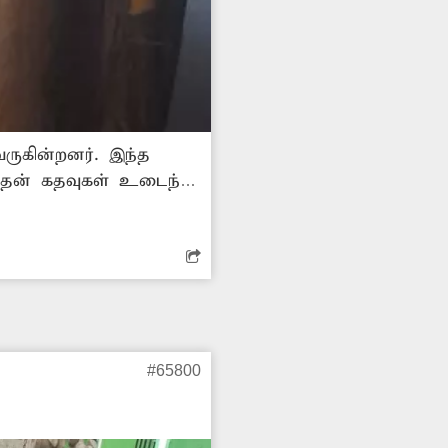
ருகின்றனர். இந்த
அதன் கதவுகள் உடைந்து
ுடனே கடந்து
ுக்கவேண்டும்.
#65800