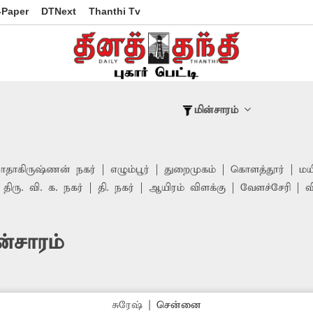
-Paper
DTNext
Thanthi Tv
மின்சாரம்
ராதாகிருஷ்ணன் நகர்
எழும்பூர்
துறைமுகம்
கொளத்தூர்
மய
திரு. வி. க. நகர்
தி. நகர்
ஆயிரம் விளக்கு
வேளச்சேரி
வ
்சாரம்
சுரேஷ்
|
சென்னை