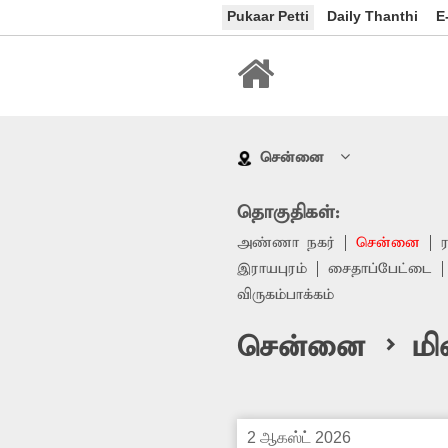
Pukaar Petti
Daily Thanthi
E
சென்னை
தொகுதிகள்:
அண்ணா நகர்
சென்னை
இராயபுரம்
சைதாப்பேட்டை
விருகம்பாக்கம்
சென்னை > மின
2 ஆகஸ்ட் 2026