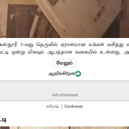
்தூரி 3-வது தெருவில் ஏராளமான மக்கள் வசித்து வ
ெட்டி ஒன்று மிகவும் ஆபத்தான வகையில் உள்ளது. 
் சாலையில் செல்லும் பொதுமக்கள் மிகுந்த அச்சத்த
மேலும்
ப்பட்ட மின்வாரிய அதிகாரிகள் விரைந்து நடவடிக்கை எட
ஆதரிக்கிறேன்
Advertisement
சுரேஷ்
|
சென்னை
டி