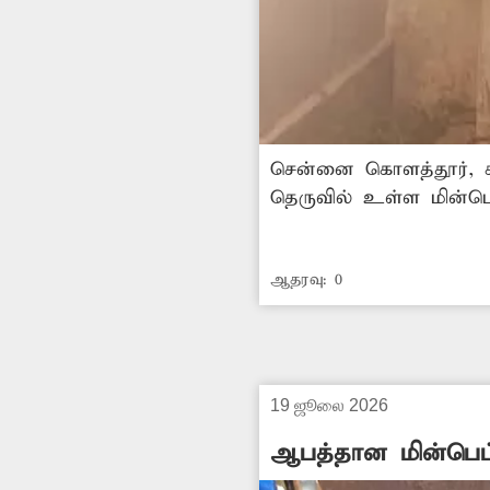
சென்னை கொளத்தூர், கஸ
தெருவில் உள்ள மின்ப
காணப்படுகிறது. இதனால
செல்கின்றனர். சம்பந்த
ஆதரவு:
0
19 ஜூலை 2026
ஆபத்தான மின்பெட்