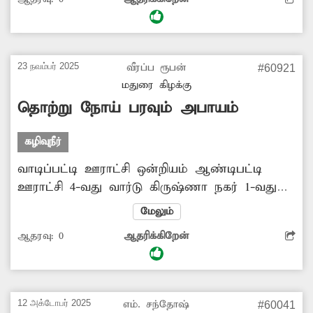
சீர்கேடு ஏற்படுவதுடன் கொசு உற்பத்தி
அதிகரிக்கின்றது. எனவே சம்பந்தப்பட்ட
அதிகாரிகள் கால்வாயில் தேங்கிய குப்பைகளை
அகற்ற நடவடிக்கை எடுக்க வேண்டும்....
23 நவம்பர் 2025
வீரப்ப ரூபன்
#60921
மதுரை கிழக்கு
தொற்று நோய் பரவும் அபாயம்
கழிவுநீர்
வாடிப்பட்டி ஊராட்சி ஒன்றியம் ஆண்டிபட்டி
ஊராட்சி 4-வது வார்டு கிருஷ்ணா நகர் 1-வது
தெரு பகுதியில் கழிவுநீர் செல்வதற்கு போதிய
மேலும்
கால்வாய் வசதி இல்லை. இதனால் கழிவுநீர்
ஆதரவு:
0
ஆதரிக்கிறேன்
செல்ல வழியின்றி சாலையில் தேங்கி
நிற்கின்றது. இதனால் அப்பகுதியில் சுகாதார
சீர்கேடு ஏற்படுவதுடன் டெங்கு, மலேரியா
போன்று தொற்றுநோய் பரவும் அபாயமும்
12 அக்டோபர் 2025
எம். சந்தோஷ்
#60041