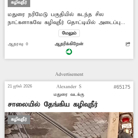
கழிவுநீர்
மதுரை நரிமேடு பகுதியில் கடந்த சில
நாட்களாகவே கழிவுநீர் தொட்டியில் அடைப்பு
ஏற்பட்டு சாலையில் கழிவுநீர் அதிகளவில்
மேலும்
தேங்கி சுகாதார சீர்கேட்டினை ஏற்படுத்தி
ஆதரவு:
0
ஆதரிக்கிறேன்
வருகிறது. இதனால் குடியிருப்பு வாசிகள் மற்றும்
அவ்வழியே கடந்து பள்ளிக்கு செல்லும்
குழந்தைகள் மிகவும் அவதிக்குள்ளாகி
வருகின்றனர். மேலும், குழந்தைகளுக்கு
Advertisement
நோய்த்தொற்று பரவும் அபாயம் உள்ளதால்
மாவட்ட நிர்வாகம் மேற்கண்ட பகுதியில்
21 ஜூன் 2026
Alexander S
#65175
தேங்கிய கழிவுநீரை அகற்ற நடவடிக்கை
மதுரை வடக்கு
எடுப்பார்களா?
சாலையில் தேங்கிய கழிவுநீர்
கழிவுநீர்