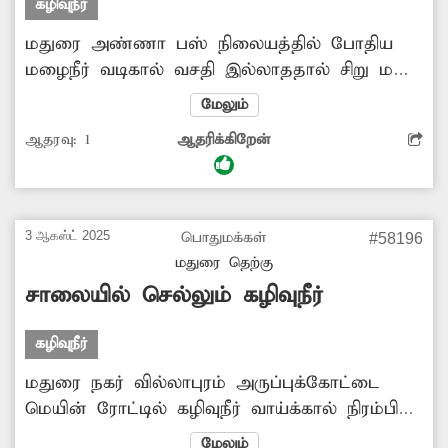
கழிவுநீர்
மதுரை அண்ணா பஸ் நிலையத்தில் போதிய
மழைநீர் வடிகால் வசதி இல்லாததால் சிறு மழை
பெய்தாலும் பஸ் நிலையம் உள்ளே அதிகளவில்
மேலும்
மழை நீர் தேங்கி நிற்கிறது. இதனால் பஸ்
ஆதரவு:
1
ஆதரிக்கிறேன்
நிலையம் வரும் பயணிகள் மிகவும்
சிரமமடைகின்றனர். எனவே சம்பந்தப்பட்ட
அதிகாரிகள் பஸ் நிலையம் உள்ளே மழை நீர்
வடிந்து செல்ல கூடுதல் வடிகால் வசதி
3 ஆகஸ்ட் 2025
பொதுமக்கள்
#58196
ஏற்படுத்தி தர வேண்டும்.
மதுரை தெற்கு
சாலையில் செல்லும் கழிவுநீர்
கழிவுநீர்
மதுரை நகர் வில்லாபுரம் அருப்புக்கோட்டை
மெயின் ரோட்டில் கழிவுநீர் வாய்க்கால் நிரம்பி
சில நாட்களாக சாலையில் வழிந்தோடுகிறது.
மேலும்