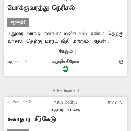
போக்குவரத்து நெரிசல்
கழிவுநீர்
மதுரை வார்டு எண்-47 மண்டலம் எண்-4 தெற்கு
வாசல், தெற்கு மார்ட் வீதி மற்றும் அதன்
சுற்றுவட்டார பகுதிகளில் போக்குவரத்து நெரிசல்
மேலும்
அதிகமாக காணப்படுகிறது. ஒரு சில பகுதிகளில்
ஆதரவு:
0
ஆதரிக்கிறேன்
நடைபாதையை ஆக்கிரமித்து கடைகள்
நடத்தப்படுகிறது. எனவே சம்பந்தப்பட்ட
அதிகாரிகள் மேற்கண்ட பகுதிகளில் ஆய்வு
செய்து ஆக்கிரமிப்பை அகற்றி சீரான
Advertisement
போக்குவரத்துக்கு வழிவகை செய்ய வேண்டும்
என பொதுமக்கள் கோரிக்கை விடுத்துள்ளனர்.
5 ஜூலை 2026
Arun Sathya
#65523
மதுரை வடக்கு
சுகாதார சீர்கேடு