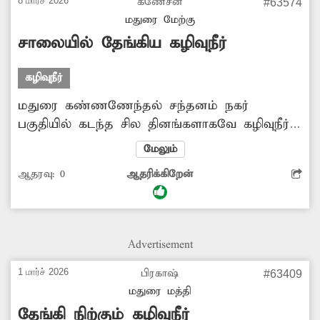
அப்புறப்படுத்த நடவடிக்கை எடுக்க வேண்டும்.
8 மார்ச் 2026
கணேசன்
#63574
மதுரை மேற்கு
சாலையில் தேங்கிய கழிவுநீர்
கழிவுநீர்
மதுரை கண்ணணேந்தல் சந்தனம் நகர்
பகுதியில் கடந்த சில தினங்களாகவே கழிவுநீர்
வெளியேறி சாலையில் செல்கிறது. இதனால்
மேலும்
அப்பகுதியில் செல்லும் வாகன ஓட்டிகளுக்கு
ஆதரவு:
0
ஆதரிக்கிறேன்
போக்குவரத்து இடையூறு ஏற்படுகிறது. மேலும்
துர்நாற்றத்தால் அப்பகுதி பொதுமக்கள் மற்றும்
பாதசாரிகள் கடும் அவதிக்குள்ளாகின்றனர்.
இதனால் தொற்று நோய் பரவும் அபாயம்
Advertisement
அதிகளவில் உள்ளது. பொதுமக்களின்
நலன்கருதி கழிவுநீரை அப்புறப்படுத்தவும்,
1 மார்ச் 2026
பிரகாஷ்
#63409
மேலும் தேங்காமல் இருக்கவும் அதிகாரிகள்
மதுரை மத்தி
நடவடிக்கை எடுப்பார்களா?
தேங்கி நிற்கும் கழிவுநீர்