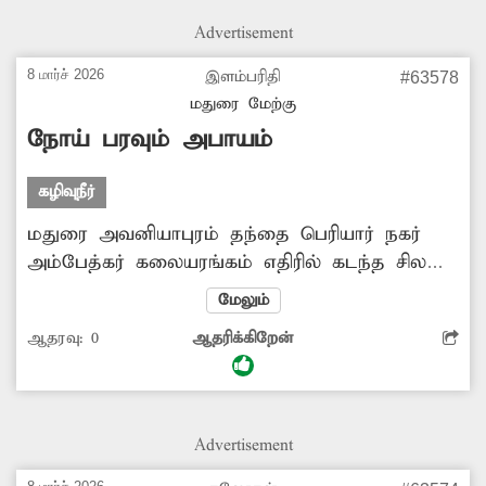
ஏற்படும் அபாயமும் உள்ளது. எனவே தேங்கி
Advertisement
நிற்கும் கழிவுநீரை அப்புறப்படுத்த அதிகாரிகள்
நடவடிக்கை எடுப்பார்களா?
8 மார்ச் 2026
இளம்பரிதி
#63578
மதுரை மேற்கு
நோய் பரவும் அபாயம்
கழிவுநீர்
மதுரை அவனியாபுரம் தந்தை பெரியார் நகர்
அம்பேத்கர் கலையரங்கம் எதிரில் கடந்த சில
நாட்களாகவே கழிவுநீர் சாலையில் தேங்கி
மேலும்
சுகாதார சீர்கேட்டை ஏற்படுத்தி வருகிறது.
ஆதரவு:
0
ஆதரிக்கிறேன்
துர்நாற்றத்தால் அப்பகுதி குடியிருப்பு வாசிகள்
மற்றும் இச்சாலையில் பயணிக்கும்
பொதுமக்களுக்கு நோய் தொற்று ஏற்படும்
அபாயம் உருவாகியுள்ளது. எனவே மேற்கண்ட
Advertisement
பகுதிகளில் தேங்கி கிடக்கும் கழிவுநீரை