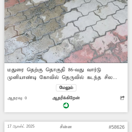
மதுரை தெற்கு தொகுதி 86-வது வார்டு
முனியாண்டி கோவில் தெருவில் கடந்த சில
நாட்களாக பாதாள சாக்கடையில் அடைப்பு
மேலும்
ஏற்பட்டு அப்பகுதி குடியிருப்பு பகுதிகளில்
ஆதரவு:
0
ஆதரிக்கிறேன்
கழிவுநீர் தேங்கி சுகாதார சீர்கேட்டை ஏற்படுத்தி
வருகின்றது. இதில் எழும் துர்நாற்றத்தால்
அப்பகுதியில் வசிக்கும் பொதுமக்கள் ,வாகன
ஓட்டிகள் மிகவும் சிரமமடைகின்றனர். எனவே
17 ஆகஸ்ட் 2025
சின்ன
#58626
அதிகாரிகள் பாதாள சாக்கடை அடைப்பை சரி