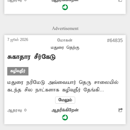
மாணவர்கள் மற்றும் கோவிலுக்கு செல்லும்
பக்தர்கள் மிகவும் சிரமமடைகின்றனர். மேலும்
இதில் எழும் துர்நாற்றத்தால் தொற்று நோய்
ஏற்படும் அபாயமும் அதிகளவில் உள்ளது.
Advertisement
எனவே சம்பந்தப்பட்ட அதிகாரிகள் மேற்கண்ட
பகுதியில் தேங்கும் கழிவுநீரை அப்புறப்படுத்த
7 ஜூன் 2026
மோகன்
#64835
உரிய நடவடிக்கை எடுப்பார்களா?
மதுரை தெற்கு
சுகாதார சீர்கேடு
கழிவுநீர்
மதுரை நரிமேடு அவ்வையார் தெரு சாலையில்
கடந்த சில நாட்களாக கழிவுநீர் தேங்கி
கிடக்கிறது. இதனால் அப்பகுதியில் வசிக்கும்
மேலும்
குடியிருப்பு வாசிகள் மற்றும் அதனை கடந்து
ஆதரவு:
0
ஆதரிக்கிறேன்
செல்லும் பொதுமக்கள் குறிப்பாக பள்ளி
செல்லும் மாணவர்கள் மிகவும்
அவதிப்படுகிறார்கள். இதனால் தொற்று நோய்