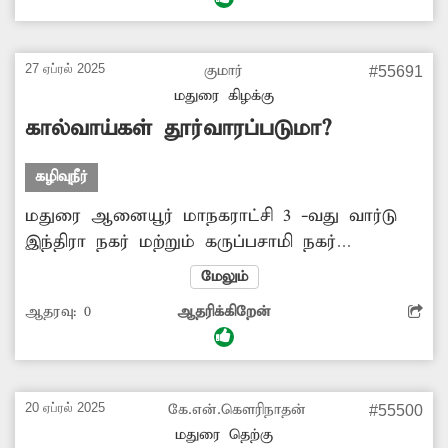
சாக்கடை கால்வாயை தூர்வார சம்பந்தப்பட்ட
அதிகாரிகள் நடவடிக்கை எடுக்க வேண்டும்.
27 ஏப்ரல் 2025
குமார்
#55691
மதுரை கிழக்கு
கால்வாய்கள் தூர்வாரப்படுமா?
கழிவுநீர்
மதுரை ஆனையூர் மாநகராட்சி 3 -வது வார்டு
இந்திரா நகர் மற்றும் கருப்பசாமி நகர்
பகுதிகளில் சாக்கடை மற்றும் கால்வாய்களை
மேலும்
பல மாதங்களாக தூர்வாராமல் உள்ளனர்.
ஆதரவு:
0
ஆதரிக்கிறேன்
இதனால் அந்த பகுதி பொதுமக்கள் மிகுந்த
சிரமத்திற்கு ஆளாகின்றனர். மழைக்காலங்களில்
சாக்கடை நீர் நிரம்பி சாலை முழுவதும் பரவி
கிடக்கிறது. இதனால் தொற்று நோய் பரவும்
20 ஏப்ரல் 2025
கே.என்.கௌரிநாதன்
#55500
அபாய நிலை உள்ளது. மேலும் கால்வாய்களில்
மதுரை தெற்கு