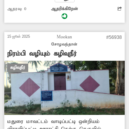
இதனால் அப்பகுதியில் அதிக துர்நாற்றம்
ஆதரவு:
0
ஆதரிக்கிறேன்
வீசுவதுடன் தொற்றுநோய் ஏற்படும் அபாயமும்
அதிகளவில் உள்ளது. எனவே சம்பந்தப்பட்ட
அதிகாரிகள் விரைந்து வாய்க்காலை முறையாக
தூர்வாரி கழிவுநீர் சீராக செல்ல நடவடிக்கை
15 ஜூன் 2025
Mookan
#56938
எடுப்பார்களா?
சோழவந்தான்
நிரம்பி வழியும் கழிவுநீர்
கழிவுநீர்
மதுரை மாவட்டம் வாடிப்பட்டி ஒன்றியம்
விராலிப்பட்டி ஊராட்சி தெற்கு தெருவில்