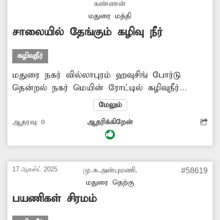
கண்ணன்
செய்ய நடவடிக்கை எடுப்பார்களா?
மதுரை மத்தி
சாலையில் தேங்கும் கழிவு நீர்
கழிவுநீர்
மதுரை நகர் வில்லாபுரம் ஹவுசிங் போர்டு
தென்றல் நகர் மெயின் ரோட்டில் கழிவுநீர்
அதிகளவில் தேங்கி நிற்கிறது. இதனால்
மேலும்
துர்நாற்றம் வீசுவதுடன் அதிலிருந்து அளவுக்கு
ஆதரவு:
0
ஆதரிக்கிறேன்
அதிகமான கொசுக்கள் உற்பத்தி ஆகிறது.
அப்பகுதி மக்களுக்கு சுகாதார சீர்கேடு
ஏற்படுவதுடன் தொற்று நோய் பரவும் அபாயம்
உள்ளது. மக்களின் நலன்கருதி சாலையில்
17 ஆகஸ்ட் 2025
மு.சு.அன்புமணி,
#58619
தேங்கி கிடக்கும் கழிவு நீரை அகற்றவும்,
மதுரை தெற்கு
மேலும் தேங்காமல் இருக்க வழிவகை
பயணிகள் சிரமம்
செய்யவும் அதிகாரிகள் நடவடிக்கை
எடுப்பார்களா?