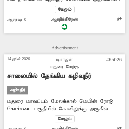
செல்கிறது. இதனால் இந்த பகுதியை கடந்து
மேலும்
செல்லும் பொதுமக்கள், வாகன ஓட்டிகள் கடும்
ஆதரவு:
0
ஆதரிக்கிறேன்
அவதிக்குள்ளாகின்றனர். மேலும் தேங்கி நிற்கும்
கழிவுநீரால் எழும் துர்நாற்றத்தால் சுகாதார
சீர்கேடு ஏற்படுவதுடன் தொற்று நோய்
ஏற்படுத்தும் அபாயமும் அதிகளவில் உள்ளது.
Advertisement
எனவே சம்பந்தப்பட்ட அதிகாரிகள் மேற்கண்ட
பகுதியில் உள்ள கழிவுநீர் அகற்றவும் மேலும்
14 ஜூன் 2026
டி.ராஜன்
#65026
தேங்காமல் தடுக்கவும் நடவடிக்கை
மதுரை மேற்கு
எடுப்பார்களா?
சாலையில் தேங்கிய கழிவுநீர்
கழிவுநீர்
மதுரை மாவட்டம் மேலக்கால் மெயின் ரோடு
கோச்சடை பகுதியில் கோவிலுக்கு அருகில்
நீண்ட நாட்களாக கழிவுநீர் தேங்கி கிடக்கிறது.
மேலும்
இதனால் அவ்வழியே கடந்து பள்ளிக்கு செல்லும்
ஆதரவு:
0
ஆதரிக்கிறேன்