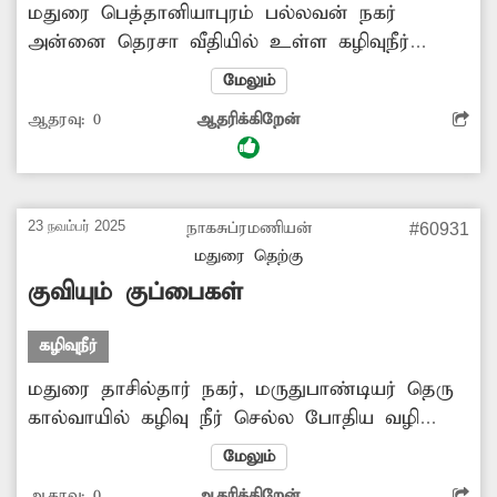
மதுரை பெத்தானியாபுரம் பல்லவன் நகர்
அன்னை தெரசா வீதியில் உள்ள கழிவுநீர்
கால்வாய் பாலத்தின் இருபுறங்களிலும்
மேலும்
பக்கவாட்டில் போதிய தடுப்பு பாதுகாப்பு
ஆதரவு:
0
ஆதரிக்கிறேன்
இல்லாமல் உள்ளது. இதனால் இப்பாலத்தில்
பயணிக்கும் வாகன ஓட்டிகள் மிகவும்
அச்சமடைந்து வருகின்றனர். எனவே இதுகுறித்து
சம்பந்தப்பட்ட அதிகாரிகள் விரைந்து நடவடிக்கை
23 நவம்பர் 2025
நாகசுப்ரமணியன்
#60931
எடுப்பார்களா?
மதுரை தெற்கு
குவியும் குப்பைகள்
கழிவுநீர்
மதுரை தாசில்தார் நகர், மருதுபாண்டியர் தெரு
கால்வாயில் கழிவு நீர் செல்ல போதிய வழி
இல்லாமல் குப்பைகள் குவிந்து கிடக்கிறது.
மேலும்
இதனால் கழிவு நீர் அதிகளவில் தேங்கி சுகாதார
ஆதரவு:
0
ஆதரிக்கிறேன்