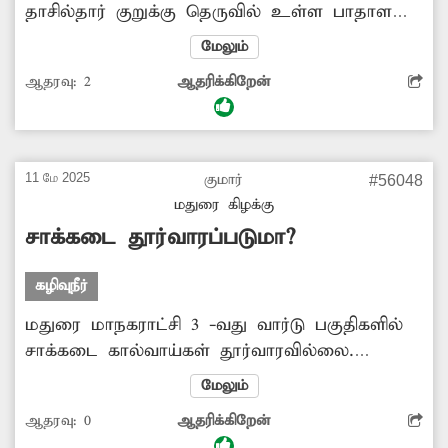
தாசில்தார் குறுக்கு தெருவில் உள்ள பாதாள
சாக்கடை தொட்டியின் மூடி சேதமடைந்து
மேலும்
உள்ளது. இதனால் கடந்த சில மாதாங்களாகவே
ஆதரவு:
2
ஆதரிக்கிறேன்
அதில் மண் மற்றும் குப்பைகள் அடைத்து
கழிவுநீர் நிரம்பி அடிக்கடி வெளியேறி தெருவில்
தேங்கி நிற்கின்றது. இதனால் அப்பகுதியில்
அதிக துர்நாற்றம் வீசுவதுடன் சுகாதார சீர்கேடு
11 மே 2025
குமார்
#56048
ஏற்படுகின்றது. எனவே இதுகுறித்து
மதுரை கிழக்கு
சம்பந்தப்பட்ட அதிகாரிகள் விரைந்து நடவடிக்கை
சாக்கடை தூர்வாரப்படுமா?
எடுப்பார்களா
கழிவுநீர்
மதுரை மாநகராட்சி 3 -வது வார்டு பகுதிகளில்
சாக்கடை கால்வாய்கள் தூர்வாரவில்லை.
இதனால் கழிவுநீர் தேங்கி நிற்கிறது. துர்நாற்றம்
மேலும்
வீசுவதால் அந்த வழியாக செல்லும்
ஆதரவு:
0
ஆதரிக்கிறேன்
பொதுமக்கள் அவதிப்படுகிறார்கள். எனவே