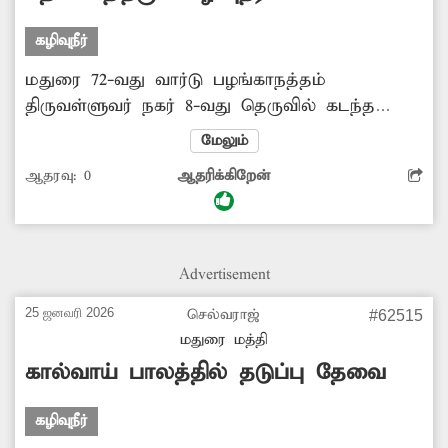
கழிவுநீர்
மதுரை 72-வது வார்டு பழங்காநத்தம்
திருவள்ளுவர் நகர் 8-வது தெருவில் கடந்த
சிலநாட்களாக கழிவு நீர் சாலையில் தேங்கி
மேலும்
சுகாதார சீர்கேட்டை ஏற்படுத்தி வருகின்றது.
ஆதரவு:
0
ஆதரிக்கிறேன்
இதில் எழும் துர்நாற்றத்தால் அப்பகுதி
குடியிருப்பு வாசிகள் மற்றும் அச்சாலையில்
பயணிக்கும் பொதுமக்களுக்கு தொற்று நோய்
ஏற்படும் அபாயம் உருவாகி உள்ளது. எனவே
Advertisement
மாவட்ட நிர்வாகம் விரைந்து மேற்கண்ட
பகுதியில் தேங்கி கிடக்கும் கழிவுநீரை
25 ஜனவரி 2026
செல்வராஜ்
#62515
அப்புறப்படுத்த உரிய நடவடிக்கை எடுக்க
மதுரை மத்தி
வேண்டும் என பொதுமக்கள் கோரிக்கை
கால்வாய் பாலத்தில் தடுப்பு தேவை
விடுத்துள்ளனர்.
கழிவுநீர்