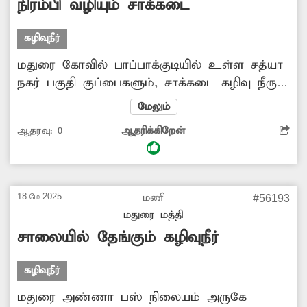
நிரம்பி வழியும் சாக்கடை
கழிவுநீர்
மதுரை கோவில் பாப்பாக்குடியில் உள்ள சத்யா
நகர் பகுதி குப்பைகளும், சாக்கடை கழிவு நீரும்
நிரம்பி வழிந்து சுகாதார சீர்கேடாக உள்ளது.
மேலும்
உள்ளாட்சி நிர்வாகம் இருக்கின்ற வரையில்
ஆதரவு:
0
ஆதரிக்கிறேன்
அவ்வப்போது குப்பைகள் மற்றும் சாக்கடைகள்
சுத்தம் செய்யப்பட்டு வந்தன. தற்போது
உள்ளாட்சி நிர்வாகம் இல்லாத காரணத்தால்
முற்றிலுமாக பணிகள் புறக்கணிக்கப்படுகிறது.
18 மே 2025
மணி
#56193
இதுகுறித்து அதிகாரிகள் உரிய நடவடிக்கை
மதுரை மத்தி
எடுக்க வேண்டும்.கோவில் பாப்பாக்குடி.
சாலையில் தேங்கும் கழிவுநீர்
கழிவுநீர்
மதுரை அண்ணா பஸ் நிலையம் அருகே