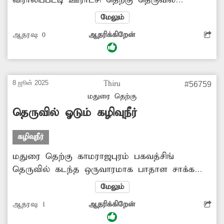
அமைந்து உள்ள சுகதார வளாகத்தில் உள்ள
மேலும்
கழிவு நீர் தொட்டி அடிக்கடி நிரம்பி கழிவு நீர்
ஆதரவு:
0
ஆதரிக்கிறேன்
வெளியேறி வருகிறது. இதனால் அருகில்
இருக்கும் குடியிருப்பு பகுதிகளில் துர்நாற்றம்
வீசுவதுடன் சுகாதார சீர்கேடாகவும் உள்ளது.
இதுகுறித்து அதிகாரிகள் நடவடிக்கை
8 ஜூன் 2025
Thiru
#56759
எடுப்பார்களா?
மதுரை தெற்கு
தெருவில் ஓடும் கழிவுநீர்
கழிவுநீர்
மதுரை தெற்கு காமராஜபுரம் பகவத்சிங்
தெருவில் கடந்த ஒருவாரமாக பாதாள சாக்கடை
நீர் நிரம்பி தெரு முழுவதும் ஓடுகிறது. இதனால்
மேலும்
அந்த வழியாக செல்லும் பொதுமக்கள்
ஆதரவு:
1
ஆதரிக்கிறேன்
அவதிப்படுகிறார்கள். எனவே சம்பந்தப்பட்ட
அதிகாரிகள் இது குறித்து ந்டவடிக்கை