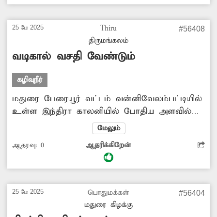
எடுப்பார்களா?
25 மே 2025
Thiru
#56408
திருமங்கலம்
வடிகால் வசதி வேண்டும்
கழிவுநீர்
மதுரை பேரையூர் வட்டம் வன்னிவேலம்பட்டியில்
உள்ள இந்திரா காலனியில் போதிய அளவில்
கழிவுநீர் செல்லும் வடிகால் வசதி இல்லை.
மேலும்
இதனால் கழிவுநீர் அடிக்கடி சாலையில் தேங்கி
ஆதரவு:
0
ஆதரிக்கிறேன்
சுகாதார சீர்கேடை ஏற்படுத்துகிறது. மேலும்
கழிவுநீரால் தொற்று நோய் பரவும் அபாயம்
உள்ளது. இப்பகுதியில் கழிவுநீர் வடிகால் வசதி
ஏற்படுத்தி தர வேண்டும்.
25 மே 2025
பொதுமக்கள்
#56404
மதுரை கிழக்கு