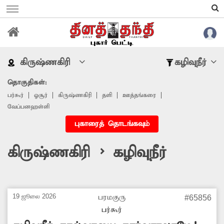
கிருஷ்ணகிரி
கழிவுநீர்
தொகுதிகள்:
பர்கூர்
ஓசூர்
கிருஷ்ணகிரி
தளி
ஊத்தங்கரை
வேப்பனஹள்ளி
புகாரைத் தொடங்கவும்
கிருஷ்ணகிரி > கழிவுநீர்
19 ஜூலை 2026
பரமகுரு
#65856
பர்கூர்