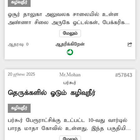
கழிவுநீர்
ஓசூர் தாலுகா அலுவலக சாலையில் உள்ள
அண்ணா சிலை அருகே ஓட்டல்கள், பேக்கரிகள்,
கடைகள் அதிகளவில் உள்ளன. மேலும்
மேலும்
கோர்ட்டு, தாலுகா அலுவலகம், வட்டார வளர்ச்சி
ஆதரவு:
0
ஆதரிக்கிறேன்
அலுவலகங்களும் சிலைக்கு எதிரே உள்ளன.
இந்த நிலையில் அண்ணா சிலைக்கு பின்புறம்
உள்ள சாக்கடையில் நீண்ட நாட்களாக கழிவுகள்
குவிந்து துர்நாற்றம் வீசுகிறது. இதனால்
20 ஜூலை 2025
Mr.Mohan
#57843
இப்பகுதியில் நடமாடுவதற்கே பொதுமக்கள்
பர்கூர்
மிகவும் அவதிப்படுகின்றனர். எனவே இந்த
தெருக்களில் ஓடும் கழிவுநீர்
கால்வாயை உடனடியாக தூர்வார மாநகராட்சி
அதிகாரிகள் நடவடிக்கை எடுப்பார்களா?
கழிவுநீர்
-ஆர்.சண்முகம், ஓசூர்.
பர்கூர் பேரூராட்சிக்கு உட்பட்ட 10-வது வார்டில்
பாரத மாதா கோவில் உள்ளது. இந்த பகுதியில்
15-க்கும் மேற்பட்ட குடும்பங்கள் வசித்து
மேலும்