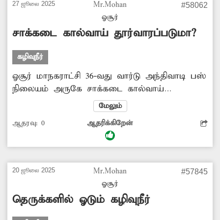
27 ஜூலை 2025
Mr.Mohan
#58062
பொதுமக்கள் செல்ல முடியாத நிலை உள்ளது.
ஓசூர்
எனவே பாதாள சாக்கடை பணிகளை
சாக்கடை கால்வாய் தூர்வாரப்படுமா?
துரிதப்படுத்திட அதிகாரிகள் நடவடிக்கை எடுக்க
வேண்டும். -சக்தி, கிருஷ்ணகிரி.
கழிவுநீர்
ஓசூர் மாநகராட்சி 36-வது வார்டு அந்திவாடி பஸ்
நிலையம் அருகே சாக்கடை கால்வாய்
தூர்வாரும் பணி நடைபெற்றது. இந்த பணிகள்
மேலும்
முறையாக நடைபெறாததால் அந்த இடத்தில்
ஆதரவு:
0
ஆதரிக்கிறேன்
சாக்கடை கழிவுநீர் தேங்கி துர்நாற்றம் வீசத்
தொடங்கி உள்ளது. எனவே உடனடியாக
சாக்கடை கழிவுநீர் செல்லும் பாதையை தூர்வாரி
சுத்தமாக்க நடவடிக்கை எடுக்க வேண்டும்.
20 ஜூலை 2025
Mr.Mohan
#57845
-கோபி, அந்திவாடி.
ஓசூர்
தெருக்களில் ஓடும் கழிவுநீர்