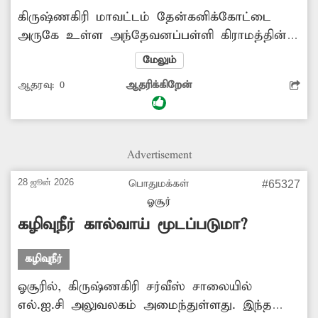
கிருஷ்ணகிரி மாவட்டம் தேன்கனிக்கோட்டை
அருகே உள்ள அந்தேவனப்பள்ளி கிராமத்தின்
ராமு தெருவில் 50 வீடுகள் உள்ளன. வீடுகளில்
மேலும்
இருந்து வெளியே வரும் கழிவு நீர் செல்ல
ஆதரவு:
0
ஆதரிக்கிறேன்
வழியில்லாததால் வீடுகள் முன்பு தேங்கி
சுகாதார சீர்கேடு ஏற்படுகிறது. மேலும் கடும்
துர்நாற்றம் வீசுவதுடன் நோய் பரவும் அபாயம்
உள்ளது. எனவே அதிகாரிகள் உடனடியாக
Advertisement
அப்பகுதியில் வடிகால்வாய் அமைத்து கழிவுநீர்
செல்ல நடவடிக்கை எடுக்க வேண்டும் என
28 ஜூன் 2026
பொதுமக்கள்
#65327
கோரிக்கை விடுத்துள்ளனர்.
ஓசூர்
கழிவுநீர் கால்வாய் மூடப்படுமா?
கழிவுநீர்
ஓசூரில், கிருஷ்ணகிரி சர்வீஸ் சாலையில்
எல்.ஐ.சி அலுவலகம் அமைந்துள்ளது. இந்த