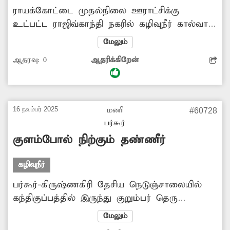
ராயக்கோட்டை முதல்நிலை ஊராட்சிக்கு
உட்பட்ட ராஜிவ்காந்தி நகரில் கழிவுநீர் கால்வாய்
வசதி இல்லை. இதனால் கழிவுநீர் தெருக்களில்
மேலும்
செல்வதால் துர்நாற்றம் ஏற்பட்டு வருகிறது.
ஆதரவு:
0
ஆதரிக்கிறேன்
மேலும் கொசு அதிக அளவில் உற்பத்தியாகி
அடிக்கடி குழந்தைகள் முதல் பெரியவர்கள் வரை
வைரஸ் காய்ச்சல் ஏற்படுத்துகின்றன. எனவே
பொதுமக்கள் நலன் கருதி கழிவுநீர் கால்வாய்
16 நவம்பர் 2025
மணி
#60728
அமைக்க நடவடிக்கை எடுக்க வேண்டும் என
பர்கூர்
வலியுறுத்தி உள்ளனர்.
குளம்போல் நிற்கும் தண்ணீர்
கழிவுநீர்
பர்கூர்-கிருஷ்ணகிரி தேசிய நெடுஞ்சாலையில்
கந்திகுப்பத்தில் இருந்து குறும்பர் தெரு
கிராமத்திற்கு செல்லும் சாலையோரம் கழிவுநீர்
மேலும்
கால்வாய் உடைந்து குளம்போல் தேங்கி