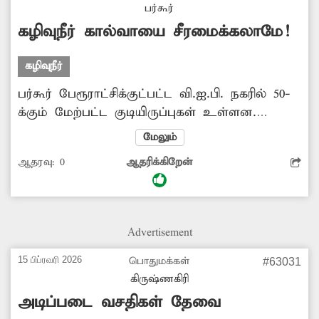
பர்கூர்
கழிவுநீர் கால்வாயை சீரமைக்கலாமே!
கழிவுநீர்
பர்கூர் பேரூராட்சிக்குட்பட்ட வி.ஐ.பி. நகரில் 50-
க்கும் மேற்பட்ட குடியிருப்புகள் உள்ளன.
இப்பகுதியில் முறையான கழிவுநீர் கால்வாய்
மேலும்
இல்லாத காரணத்தினால் சில இடங்களில்
ஆதரவு:
0
ஆதரிக்கிறேன்
கழிவுநீர் குளம்போல் தேங்கி துர்நாற்றம்
வீசுகிறது. மேலும் கொசு உற்பத்தியின்
கூடாரமாக காணப்படுகிறது. இதனால்
தொற்றுநோய் பரவும் அபாயம் உள்ளது. எனவே
Advertisement
சம்பந்தப்பட்ட அதிகாரிகள் தாமதம் இன்றி
கழிவுநீர் கால்வாயை சீரமைக்க வேண்டும் என்று
15 பிப்ரவரி 2026
பொதுமக்கள்
#63031
இப்பகுதி மக்கள் கோரிக்கை விடுத்துள்ளனர்.
கிருஷ்ணகிரி
அடிப்படை வசதிகள் தேவை