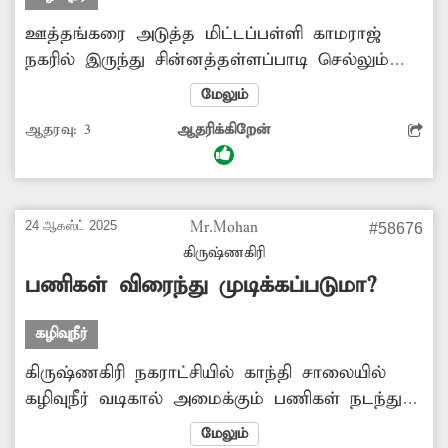
நிரந்தர தீர்வு காண போர்க்கால அடிப்படையில்
நடவடிக்கை...
ஊத்தங்கரை அடுத்த மிட்டப்பள்ளி காமராஜ்
நகரில் இருந்து சின்னத்தள்ளப்பாடி செல்லும்
வழியில் நிழற்கூடம் அமைந்துள்ளது. இதன்
மேலும்
அருகே உள்ள சாக்கடை கால்வாய் பல
ஆதரவு:
3
ஆதரிக்கிறேன்
மாதங்களாக தூர்வாரப்படாமல் கழிவுநீர் தேங்கி
கிடக்கிறது. இதனால் கொசுக்களும், புழுக்களும்
அதிகரித்து இப்பகுதி மக்களுக்கு தொற்றுநோய்
பரவும் அபாயம் உள்ளது. எனவே சம்பந்தப்பட்ட
24 ஆகஸ்ட் 2025
Mr.Mohan
#58676
அதிகாரிகள் சாக்கடை கால்வாயை தூர்வார
கிருஷ்ணகிரி
போர்க்கால நடவடிக்கை எடுக்க வேண்டும்.
பணிகள் விரைந்து முடிக்கப்படுமா?
-சாமிநாதன், மிட்டப்பள்ளி.
கழிவுநீர்
கிருஷ்ணகிரி நகராட்சியில் காந்தி சாலையில்
கழிவுநீர் வடிகால் அமைக்கும் பணிகள் நடந்து
வருகின்றன. இதனால் குடியிருப்பு, கடைகளுக்கு
மேலும்