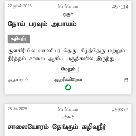
பரவும் அபாயம் ஏற்பட்டு உள்ளது. மேலும்
22 ஜூன் 2025
Mr.Mohan
#57114
இந்த சாலையில் செல்லும் போது துர்நாற்றம்
ஓசூர்
வீசுகிறது. எனவே அங்கு நோய்கள் பரவும்
நோய் பரவும் அபாயம்
முன்பு குளம்போல் தேங்கி இருக்கும் கழிவுநீரை
அகற்ற நடவடிக்கை எடுக்க முன்வரவேண்டும்.
கழிவுநீர்
-மணி, பர்கூர்.
சூளகிரியில் வாணியர் தெரு, கீழ்த்தெரு மற்றும்
தீர்த்தம் சாலை ஆகிய பகுதிகளில் இருந்து
வெளியேறும் கழிவுநீர் சூளகிரி-பேரிகை
மேலும்
சாலையில் உள்ள முனீஸ்வரர் கோவில் எதிரே
ஆதரவு:
0
ஆதரிக்கிறேன்
தேங்கி துர்நாற்றம் வீசி வருகிறது. இதனால்
அந்த வழியாக செல்வோர் முகம் சுழிக்கும்
நிலை ஏற்பட்டும், நோய்த்தொற்று ஏற்படும்
அபாயமும் உள்ளது. எனவே சம்பந்தப்பட்ட
25 மே 2025
Mr.Mohan
#56377
அதிகாரிகள் நடவடிக்கை எடுத்து போர்க்கால
பர்கூர்
அடிப்படையில் இந்த பிரச்சினைக்கு தீர்வு காண
சாலையோரம் தேங்கும் கழிவுநீர்
வேண்டும் என பொதுமக்கள் கோரிக்கை