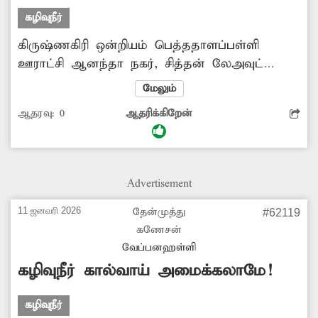
கழிவுநீர்
கிருஷ்ணகிரி ஒன்றியம் பெத்ததாளப்பள்ளி
ஊராட்சி ஆனந்தா நகர், சித்தன் லேஅவுட்
பகுதியில் 100-க்கும் மேற்பட்ட குடியிருப்புகள்
மேலும்
உள்ளன. இப்பகுதியில் அடிப்படை மற்றும்
ஆதரவு:
0
ஆதரிக்கிறேன்
முறையான கழிவுநீர் கால்வாய் வசதிகள்
இல்லை. இதனால் கழிவுநீர் தேங்கி துர்நாற்றம்
வீசுகிறது. தொற்றுநோய் பரவும் அபாயமும்
உள்ளது. சாலை வசதி இல்லை. கழிவுநீர்
Advertisement
கால்வாய், சாலை ஆக்கிரமிப்புகளை அகற்ற
இப்பகுதி மக்கள் கோரிக்கை விடுத்து
11 ஜனவரி 2026
தேன்முத்து
#62119
வருகின்றனர். தெருநாய்களின் தொல்லை
கணேசன்
அதிகளவில் உள்ளது. எனவே சம்பந்தப்பட்ட
வேப்பனஹள்ளி
அதிகாரிகள் ஆனந்தா நகரில் அடிப்படை
கழிவுநீர் கால்வாய் அமைக்கலாமே!
வசதிகளை செய்து...
கழிவுநீர்