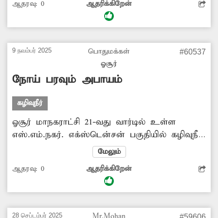
ஆதரவு:
0
ஆதரிக்கிறேன்
நிற்கிறது. இதில் தவறி விழுந்தால் உயிரிழப்பு
ஏற்படும் அபாயம் உள்ளது. இதனால்
தொற்றுநோய் பரவும் அபாயமும் உள்ளது.
மேலும் கழிவுநீர் தேசிய நெடுஞ்சாலையிலும்
9 நவம்பர் 2025
பொதுமக்கள்
#60537
செல்கிறது. இதனால் பொதுமக்களும்,
ஓசூர்
பாதசாரிகளும், வாகன ஓட்டிகளும் மிகவும்
நோய் பரவும் அபாயம்
அவதிக்குள்ளாகின்றனர். எனவே சம்பந்தப்பட்ட
அதிகாரிகள் கழிவுநீர் கால்வாயை சீரமைக்க
கழிவுநீர்
வேண்டும். -மணி, பர்கூர்.
ஓசூர் மாநகராட்சி 21-வது வார்டில் உள்ள
எஸ்.எம்.நகர். எக்ஸ்டென்சன் பகுதியில் கழிவுநீர்
கால்வாய் வசதி இல்லை. அதனால் கழிவுநீர்
மேலும்
சாலையில் வழிந்தோடுகிறது. அந்த வழியாக
ஆதரவு:
0
ஆதரிக்கிறேன்
செல்பவர்கள் கடும் சிரமப்பட்டு செல்கின்றனர்.
கடும் துர்நாற்றம் வீசுவதால் நோய் பரவும்
அபாயம் ஏற்பட்டுள்ளது. இதுகுறித்து புகார்
அளித்தும் இதுவரை எந்தவித நடவடிக்கையும்
28 செப்டம்பர் 2025
Mr.Mohan
#59606