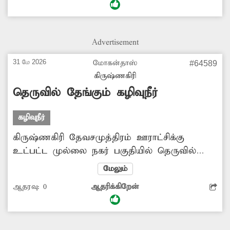
அந்த பகுதியில் துர்நாற்றம் வீசுவதால் சுகாதார
சீர்கேடு நிலவுகிறது. கொசுக்கள்
உற்பத்தியாவதால் இப்பகுதி மக்கள்
Advertisement
அவதிக்குள்ளாகி வருகின்றனர். எனவே
குடியிருப்புகளுக்குள் கழிவுநீர் புகுவதை தடுக்க
31 மே 2026
மோகன்தாஸ்
#64589
உரிய நடவடிக்கை எடுக்க வேண்டும்.
கிருஷ்ணகிரி
தெருவில் தேங்கும் கழிவுநீர்
கழிவுநீர்
கிருஷ்ணகிரி தேவசமுத்திரம் ஊராட்சிக்கு
உட்பட்ட முல்லை நகர் பகுதியில் தெருவில்
மழைநீருடன் கழிவுநீரும் கலந்து குளம்போல்
மேலும்
தேங்கி நிற்கிறது. இதனால் இந்த பகுதியில்
ஆதரவு:
0
ஆதரிக்கிறேன்
உள்ள மக்கள் தெருவில் கழிவுநீரில்
நடந்துசெல்ல வேண்டிய சூழ்நிலை உள்ளது.
இதனால் அப்பகுதியில் சுகாதார சீர்கேடு