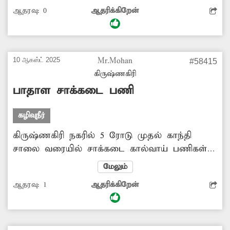
செல்லும் பாதை முழுவதும் தோண்டப்பட்டு
ஆதரவு:
0
ஆதரிக்கிறேன்
உள்ளன. இந்த பணிகள் நீண்ட நாட்களாக
நடந்து வருகின்றன. இதனால் பொதுமக்கள்
கடும் சிரமத்திற்கு உள்ளாகிறார்கள். மேலும்
வணிகர்களும் தங்களின் வியாபாரத்தை செய்ய
10 ஆகஸ்ட் 2025
Mr.Mohan
#58415
முடியாமல் சிரமப்பட்டு வருகிறார்கள். எனவே
கிருஷ்ணகிரி
இந்த பணிகளை விரைந்து முடிக்க அதிகாரிகள்
பாதாள சாக்கடை பணி
நடவடிக்கை எடுக்க வேண்டும். -கோபால், காந்தி
சாலை, கிருஷ்ணகிரி.
கழிவுநீர்
கிருஷ்ணகிரி நகரில் 5 ரோடு முதல் காந்தி
சாலை வரையில் சாக்கடை கால்வாய் பணிகள்
நடந்து வருகின்றன. இதனால் பல இடங்களில்
மேலும்
சாலைகள் தோண்டப்பட்டு உள்ளன. இவ்வாறு
ஆதரவு:
1
ஆதரிக்கிறேன்
நீண்ட நாட்களாக சாலை
தோண்டப்பட்டுள்ளதால் வாகன ஓட்டிகள்
அவதிக்குள்ளாகி உள்ளனர். குறிப்பாக அந்த
சாலையில் எந்த ஒரு கடைகளுக்கும்