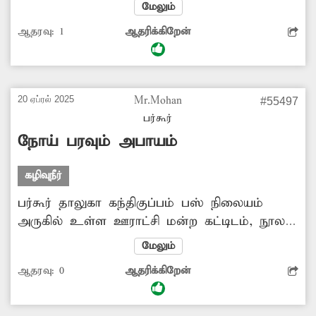
பகுதியில் கழிவுநீர் கால்வாய் அமைந்துள்ளது.
மேலும்
இந்த கால்வாய் சரிவர தூர்வாரப்படவில்லை.
ஆதரவு:
1
ஆதரிக்கிறேன்
இதனால் கால்வாயில் பிளாஸ்டிக் குப்பைகள்,
குடிநீர் பாட்டில் உள்ளிட்ட பொருட்கள் நிரம்பி
உள்ளன. இந்த சுகாதார சீர்கேட்டால் நோய்
பரவ வாய்ப்பு உள்ளது. எனவே சம்பந்தப்பட்ட
20 ஏப்ரல் 2025
Mr.Mohan
#55497
அதிகாரிகள் நடவடிக்கை எடுத்து கால்வாய்
பர்கூர்
தூர்வாரப்பட வேண்டும். -ராம், கெலமங்கலம்.
நோய் பரவும் அபாயம்
கழிவுநீர்
பர்கூர் தாலுகா கந்திகுப்பம் பஸ் நிலையம்
அருகில் உள்ள ஊராட்சி மன்ற கட்டிடம், நூலக
கட்டிடம் எதிரில் கடந்த 2 நாட்களுக்கு முன்பு
மேலும்
பெய்த மழையால் தண்ணீர் குளம் போல்
ஆதரவு:
0
ஆதரிக்கிறேன்
தேங்கியுள்ளது. இதனால் கொசுக்கள்
உற்பத்தியாகி நோய் பரவும் அபாயம் உள்ளது.
மேலும் அப்பகுதிக்கு யாரும் செல்ல முடியாத