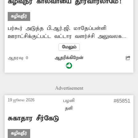
கழிவுநீர் கால்வாயை தூர்வாரலாமே!
கழிவுநீர்
பர்கூர் அடுத்த பி.ஆர்.ஜி. மாதேப்பள்ளி
ஊராட்சிக்குட்பட்ட வட்டார வளர்ச்சி அலுவலகம்
மற்றும் கூட்டுறவு தொழிற்பயிற்சி நிலையம்
மேலும்
அருகில் உள்ள சிவாஜி நகர் பகுதியில் 20-க்கும்
ஆதரவு:
0
ஆதரிக்கிறேன்
மேற்பட்ட குடியிருப்புகள் உள்ளன. இப்பகுதியில்
உள்ள கழிவுநீர் கால்வாய் மண் மூடியும், புதர்
மண்டியும் இருக்கிறது. இதனால் கழிவுநீர்
செல்ல வழி இல்லாமல் தேங்கி நிற்கிறது.
Advertisement
மேலும் தொற்றுநோய் பரவும் அபாயம் உள்ளது.
எனவே காலதாமதம் இன்றி கழிவுநீர்
19 ஜூலை 2026
பழனி
#65851
கால்வாயை தூர்வார அதிகாரிகள் நடவடிக்கை
தளி
எடுக்க வேண்டும்.
சுகாதார சீர்கேடு
கழிவுநீர்