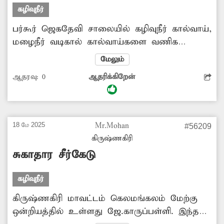
விடுத்துள்ளனர். -ராஜா, சூளகிரி.
கழிவுநீர்
பர்கூர் ஜெகதேவி சாலையில் கழிவுநீர் கால்வாய்,
மழைநீர் வடிகால் கால்வாய்களை வணிக
வளாகத்தினர் அடைத்துள்ள காரணத்தினால்
மேலும்
சாலையோரங்களில் மழை நீரும், கழிவு நீரும்
ஆதரவு:
0
ஆதரிக்கிறேன்
தேங்கியுள்ளது. இதனால் வாகனங்களின்
செல்வோர் வேகமாக செல்லும் போதும் நடந்து
செல்பவர்கள் மீதும் கழிவுநீர் படுகிறது. மேலும்
தொற்று நோய் பரவும் அபாயம் உள்ளது.
18 மே 2025
Mr.Mohan
#56209
எனவே தாமதம் இன்றி ஓம் சக்தி கோவில்
கிருஷ்ணகிரி
வரை கழிவுநீர் கால்வாயை சீரமைக்க வேண்டும்
சுகாதார சீர்கேடு
என பொதுமக்கள் கோரிக்கை விடுத்துள்ளனர்.
-வேலுசாமி, பர்கூர்.
கழிவுநீர்
கிருஷ்ணகிரி மாவட்டம் கெலமங்கலம் மேற்கு
ஒன்றியத்தில் உள்ளது ஜே.காருப்பள்ளி. இந்த