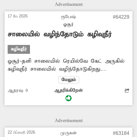
ஏற்பட்டு வருகிறது. எனவே மழைநீருடன்
Advertisement
கழிவுநீர் கலந்து இருப்பதை அகற்ற நடவடிக்கை
எடுக்க வேண்டும் என்று பொதுமக்கள்
17 மே 2026
ரூபேஷ்
#64229
கோரிக்கை விடுத்துள்ளனர்.
ஓசூர்
சாலையில் வழிந்தோடும் கழிவுநீர்
கழிவுநீர்
ஓசூர்-தளி சாலையில் ரெயில்வே கேட் அருகில்
கழிவுநீர் சாலையில் வழிந்தோடுகிறது.
அப்பகுதியில் பாதசாரிகளுக்கு நோய் தொற்று
மேலும்
ஏற்பட வழிவகுக்கிறது. கடந்த ஒரு மாதமாக
ஆதரவு:
0
ஆதரிக்கிறேன்
இந்நிலை நீடித்து வருகிறது. இதுகுறித்து புகார்
அளித்தும் இதுவரை எந்தவித நடவடிக்கையும்
இல்லை. எனவே சம்பந்தப்பட்ட அதிகாரிகள்
கழிவுநீர் தேங்காத வகையில் உடனடியாக
Advertisement
கால்வாயை சீரமைக்க வேண்டும்.
22 பிப்ரவரி 2026
முருகன்
#63184