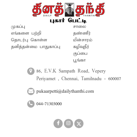
மேலும் சென்னை சாலையில் பல வர்த்தக
நிறுவனங்கள், கடைகளை திறக்க முடியாமல்
மூடியே வைத்திருக்கும்...
முகப்பு
சாலை
எங்களை பற்றி
தண்ணீர்
தொடர்பு கொள்ள
மின்சாரம்
தனித்தன்மை பாதுகாப்பு
கழிவுநீர்
குப்பை
பூங்கா
86, E.V.K Sampath Road, Vepery
Periyamet , Chennai, Tamilnadu - 600007
pukaarpetti@dailythanthi.com
044-71303000