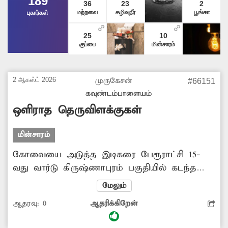
189
36
23
2
மற்றவை
கழிவுநீர்
பூங்கா
புகார்கள்
25
10
குப்பை
மின்சாரம்
2 ஆகஸ்ட் 2026
முருகேசன்
#66151
கவுண்டம்பாளையம்
ஒளிராத தெருவிளக்குகள்
மின்சாரம்
கோவையை அடுத்த இடிகரை பேரூராட்சி 15-
வது வார்டு கிருஷ்ணாபுரம் பகுதியில் கடந்த
ஒரு வாரமாக தெருவிளக்குகள் சரிவர ஒளிருவது
மேலும்
இல்லை. இதனால் இரவில் அந்த பகுதியே
ஆதரவு:
0
ஆதரிக்கிறேன்
இருள் சூழ்ந்து காணப்படுகிறது. இதன்
காரணாக அப்பகுதி பொதுமக்கள் வெளியே