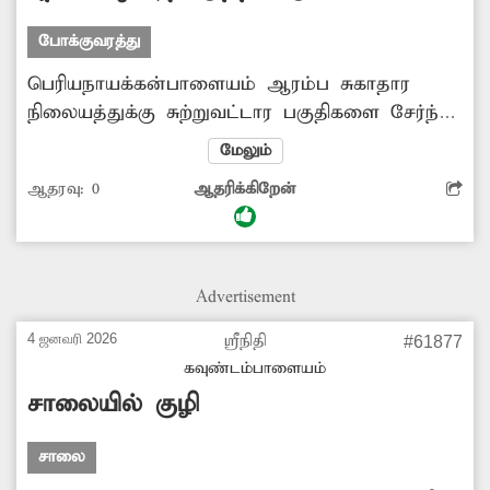
போக்குவரத்து
பெரியநாயக்கன்பாளையம் ஆரம்ப சுகாதார
நிலையத்துக்கு சுற்றுவட்டார பகுதிகளை சேர்ந்த
பொதுமக்கள் மருத்துவ சிகிச்சைக்காக வந்து
மேலும்
செல்கின்றனர். இங்கு பஸ் நிறுத்தத்தில் இருந்து
ஆதரவு:
0
ஆதரிக்கிறேன்
சுகாதார நிலையத்துக்கு சுற்றி வர வேண்டி
உள்ளது. பஸ் நிறுத்தத்தின் முன்பகுதியில்
சுகாதார நிலையத்தின் பின்பகுதி உள்ளது.
அங்கு ஒரு புதிய வழி ஏற்படுத்தினால்
Advertisement
நோயாளிகள் வந்து செல்ல எளிதாக இருக்கும்.
அதற்கு நடவடிக்கை எடுக்கப்படுமா?.
4 ஜனவரி 2026
ஸ்ரீநிதி
#61877
கவுண்டம்பாளையம்
சாலையில் குழி
சாலை