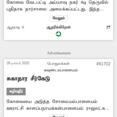
கோவை வேடபட்டி அய்யாவு நகர் 4டி தெருவில்
புதிதாக தார்சாலை அமைக்கப்பட்டது. இந்த
சாலையோரத்தில் குடிநீர் குழாய் உடைந்து
மேலும்
உள்ளது. அதை சீரமைக்க குழி
ஆதரவு:
0
ஆதரிக்கிறேன்
தோண்டப்பட்டது. அந்த குழியில் குடிநீர் தேங்கி
நிற்கிறது. ஆனால் குழாய் சீரமைப்பு பணியை
இன்னும் முடிக்கவில்லை. இதனால் அந்த
வழியாக சென்று வரும் வாகன ஓட்டிகள் மற்றும்
Advertisement
பாதசாரிகள் அந்த குழிக்குள் தவறி விழும்
அபாயம் உள்ளது. எனவே விரைவாக சீரமைப்பு
28 டிசம்பர் 2025
பொதுமக்கள்
#61702
பணியை முடித்து, சாலையையும் சீரமைக்க
கவுண்டம்பாளையம்
வேண்டும்.
சுகாதார சீர்கேடு
கழிவுநீர்
கோவையை அடுத்த சோமையம்பாளையம்
ஊராட்சி காளப்பநாயக்கன்பாளையம் ராஜலட்சுமி
நகரில் புதிதாக சாக்கடை கால்வாய்