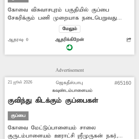
கோவை விசுவாசபுரம் பகுதியில் குப்பை
சேகரிக்கும் பணி முறையாக நடைபெறுவது
இல்லை. 2 நாட்களுக்கு ஒருமுறை மட்டுமே
மேலும்
குப்பை சேகரிக்கும் பணி நடைபெறுகிறது.
ஆதரவு:
0
ஆதரிக்கிறேன்
இதனால் குப்பைகளை சாலையோரத்தில்
கொட்டுவது அதிகரித்து வருகிறது. இதனால்
கடும் துர்நாற்றம் வீசுவதுடன் சுகாதார சீர்கேடு
ஏற்பட்டு உள்ளது. இதுகுறித்து ஏற்கனவே
Advertisement
அதிகாரிகளுக்கு புகார் அளித்தும், இதுவரை
எந்த நடவடிக்கையும் எடுக்கவில்லை. எனவே
21 ஜூன் 2026
ஜெகதீஸ்பாபு
#65160
இனிமேலாவது இந்த பிரச்சினைக்கு உரிய தீர்வு
கவுண்டம்பாளையம்
காண வேண்டும்.
குவிந்து கிடக்கும் குப்பைகள்
குப்பை
கோவை மேட்டுப்பாளையம் சாலை
குருடம்பாளையம் ஊராட்சி ஸ்ரீமுருகன் நகர்,