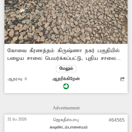
கோவை கீரணத்தம் கிருஷ்ணா நகர் பகுதியில்
பழைய சாலை பெயர்க்கப்பட்டு, புதிய சாலை
அமைக்கும் பணி தொடங்கியது. ஆனால் அந்த
மேலும்
பணி திடீரென பாதியில் நிறுத்தப்பட்டு விட்டது.
ஆதரவு:
0
ஆதரிக்கிறேன்
இதனால் சாலை குண்டும், குழியுமாக
கிடக்கிறது. இதுகுறித்து பலமுறை
அதிகாரிகளிடம் தெரிவித்தும் உரிய நடவடிக்கை
எடுக்கப்படவில்லை. எனவே இனிமேலாவது
Advertisement
பாதியில் நின்ற பணியை மீண்டும் தொடங்க
நடவடிக்கை எடுக்க வேண்டும்.
31 மே 2026
ஜெகதீஸ்பாபு
#64565
கவுண்டம்பாளையம்