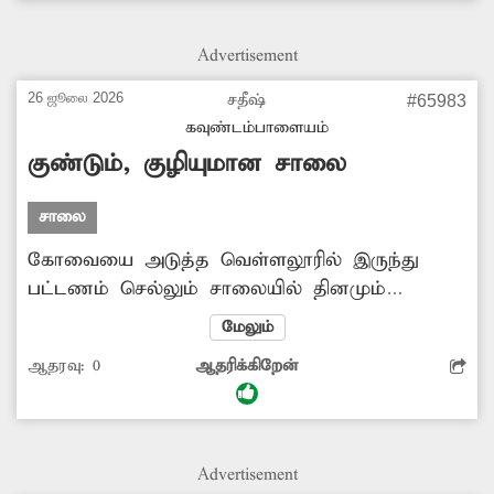
நடமாடவே அச்சப்படுகிறார்கள். இதுகுறித்து
பலமுறை அதிகாரிகளிடம் தெரிவித்தும் உரிய
Advertisement
நடவடிக்கை எடுக்கவில்லை. எனவே
இனிமேலாவது அங்குள்ள தெருவிளக்குகளை
26 ஜூலை 2026
சதீஷ்
#65983
பழுது நீக்கி மீண்டும் ஒளிர வைக்க அதிகாரிகள்
கவுண்டம்பாளையம்
நடவடிக்கை எடுக்க வேண்டும்.
குண்டும், குழியுமான சாலை
சாலை
கோவையை அடுத்த வெள்ளலூரில் இருந்து
பட்டணம் செல்லும் சாலையில் தினமும்
ஏராளமான வாகனங்கள் சென்று வருகின்றன.
மேலும்
ஆனால் அந்த சாலை பல ஆண்டுகளாக
ஆதரவு:
0
ஆதரிக்கிறேன்
மிகவும் பழுதடைந்து குண்டும், குழியுமாக
காணப்படுகின்றன. இதனால் அவ்வப்போது
விபத்துகள் ஏற்பட்டு வருகின்றன. இதன்
காரணமாக அந்த வழியாக சென்று வரும்
Advertisement
வாகன ஓட்டிகள் கடும் அவதிப்பட்டு