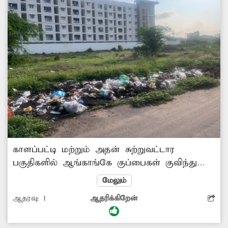
காளப்பட்டி மற்றும் அதன் சுற்றுவட்டார
பகுதிகளில் ஆங்காங்கே குப்பைகள் குவிந்து
காணப்படுகிறது. அதுவும் புதர்கள் சூழ்ந்த
மேலும்
சாலையோரங்களில் சிலர் இரவு நேரங்களில்
ஆதரவு:
1
ஆதரிக்கிறேன்
குப்பைகளை கொட்டி செல்கின்றனர். இதனால்
குப்பை மேடாக பல இடங்கள் காட்சி