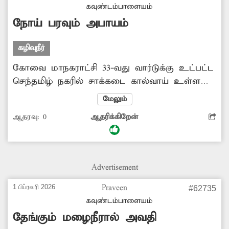
கிடக்கும் கழிவுகளை அகற்றவும், மீண்டும்
கவுண்டம்பாளையம்
வீசாமல் தடுக்கவும் சம்பந்தப்பட்ட துறை
நோய் பரவும் அபாயம்
அதிகாரிகள் நடவடிக்கை எடுக்க வேண்டும்.
கழிவுநீர்
கோவை மாநகராட்சி 33-வது வார்டுக்கு உட்பட்ட
செந்தமிழ் நகரில் சாக்கடை கால்வாய் உள்ளது.
இந்த கால்வாயில் அடைப்பு ஏற்பட்டு உள்ளது.
மேலும்
மண், பிளாஸ்டிக் கழிவுகள், குப்பைகள்
ஆதரவு:
0
ஆதரிக்கிறேன்
நிறைந்து கிடக்கிறது. கழிவுநீர் வழிந்தேட
முடியாமல் ஆங்காங்யே தேங்கி நிற்கிறது.
அதில் கொசுக்கள் உற்பத்தி அதிகரித்து
வருகிறது. இதனால் பொதுமக்களுக்கு தொற்று
Advertisement
நோய் பரவும் அபாயம் காணப்படுகிறது. எனவே
அந்த கால்வாயை தூர்வாரி கழிவுநீர் சீராக
1 பிப்ரவரி 2026
Praveen
#62735
வழிந்தோட சம்பந்தப்பட்ட துறை அதிகாரிகள்
கவுண்டம்பாளையம்
நடவடிக்கை எடுக்க வேண்டும்.
தேங்கும் மழைநீரால் அவதி