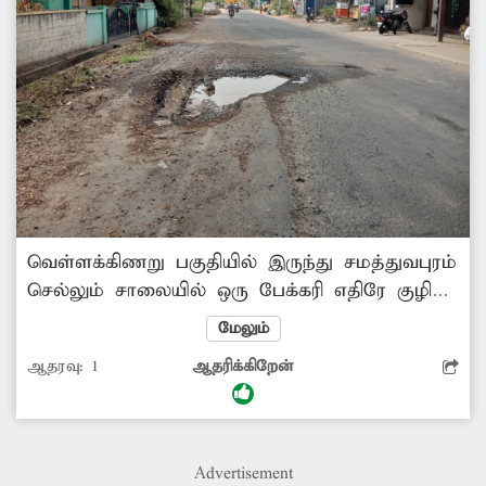
வெள்ளக்கிணறு பகுதியில் இருந்து சமத்துவபுரம்
செல்லும் சாலையில் ஒரு பேக்கரி எதிரே குழி
காணப்படுகிறது. அதில் அடிக்கடி மழைநீர்,
மேலும்
கழிவுநீர் தேங்கி நிற்கிறது. அந்த வழியாக
ஆதரவு:
1
ஆதரிக்கிறேன்
செல்லும் இருசக்கர வாகன ஓட்டிகள் மற்றும்
பாதசாரிகள் அந்த குழியில் தவறி விழுந்து
காயம் அடைந்து செல்கின்றனர். அத்துடன்
வாகனங்களும் சேதம் அடைகின்றன. இதனால்
Advertisement