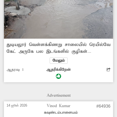
துடியலூர் –வெள்ளக்கிணறு சாலையில் ெரயில்வே
கேட் அருகே பல இடங்களில் குழிகள்
காணப்படுகின்றன. இதனால் அந்த வழியாக
மேலும்
சென்று வரும் இருசக்கர வாகன ஓட்டிகள் தவறி
ஆதரவு:
1
ஆதரிக்கிறேன்
விழுந்து காயம் அடைந்து வருகின்றனர்.
குறிப்பாக இரவில் குழிகள் இருப்பது
தெரியாததால் விபத்துகள் அதிகரித்து
வருகின்றன. இதுகுறித்து பலமுறை
Advertisement
அதிகாரிகளிடம் தெரிவித்தும் உரிய நடவடிக்கை
எடுக்கவில்லை. எனவே இனிமேலாவது அந்த
14 ஜூன் 2026
Vinod Kumar
#64936
சாலையை சீரமைக்க அதிகாரிகள் முன்வர
கவுண்டம்பாளையம்