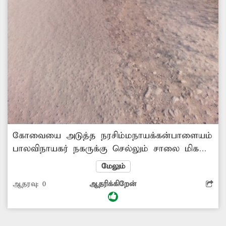
கோவையை அடுத்த நரசிம்மநாயக்கன்பாளையம்
பாலவிநாயகர் நகருக்கு செல்லும் சாலை மிகவும்
பழுதடைந்து குண்டும், குழியுமாக
மேலும்
காணப்படுகிறது. பல இடங்களில் சாலை
ஆதரவு:
0
ஆதரிக்கிறேன்
இருப்பதே தெரியாத அளவிற்கு பெயர்ந்து
கிடக்கிறது. அத்துடன் சாலையோரத்தில்
இருபுறமும் புதர் செடிகள் அடர்ந்து வளர்ந்து