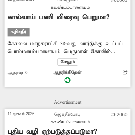
#62061
போதிய தெருவிளக்கு வசதியும் இல்லை.
கவுண்டம்பாளையம்
எனவே இந்த பிரச்சினைகளுக்கு தீர்வு காண
கால்வாய் பணி விரைவு பெறுமா?
அதிகாரிகள் ஆவன செய்ய வேண்டும்.
கழிவுநீர்
கோவை மாநகராட்சி 38-வது வார்டுக்கு உட்பட்ட
பொம்மனம்பாளையம் பெருமாள் கோவில்
கிழக்கு வீதி பாலாஜி நகர் சந்திப்பில் கழிவுநீர்
மேலும்
கால்வாய் உள்ளது. இந்த கால்வாயை புதுப்பிக்க
ஆதரவு:
0
ஆதரிக்கிறேன்
தோண்டும் பணி நடைபெற்றது. ஆனால் நீண்ட
நாட்கள் ஆகியும் கால்வாயை புதுப்பிக்கவில்லை.
மேலும் தோண்டியபோது கிடைத்த கட்டிட
கழிவுகளையும் அகற்றவில்லை. அங்கேயே
Advertisement
போட்டு வைத்துள்ளனர். இதனால்
போக்குவரத்துக்கு இடையூறு ஏற்பட்டு வருகிறது.
11 ஜனவரி 2026
ஜெகதீஸ்பாபு
#62060
எனவே விரைவில் அந்த பணியை முடிக்க
கவுண்டம்பாளையம்
வேண்டும்.
புதிய வழி ஏற்படுத்தப்படுமா?