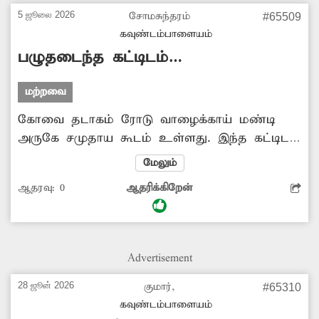
வருகிறார்கள். எனவே அந்த சாலையை
5 ஜூலை 2026
சோமசுந்தரம்
#65509
சீரமைக்க அதிகாரிகள் ஆவன செய்ய
கவுண்டம்பாளையம்
வேண்டும்.
பழுதடைந்த கட்டிடம்
சீரமைக்கப்படுமா?
மற்றவை
கோவை தடாகம் ரோடு வாழைக்காய் மண்டி
அருகே சமுதாய கூடம் உள்ளது. இந்த கட்டிடம்
மிகவும் பழுதடைந்த நிலையில் காணப்படுகிறது.
மேலும்
மேலும் கட்டிடத்தின் பல்வேறு இடங்களில்
ஆதரவு:
0
ஆதரிக்கிறேன்
செடிகள் முளைத்து வருகின்றன. இதனால் பல
லட்சம் ரூபாய் செலவில் கட்டப்பட்ட கட்டிடம்
வீணாகும் நிலை உள்ளது. எனவே அந்த
கட்டிடத்தை சீரமைக்க அதிகாரிகள் உரிய
Advertisement
நடவடிக்கை எடுக்க வேண்டும்.
28 ஜூன் 2026
குமார்,
#65310
கவுண்டம்பாளையம்