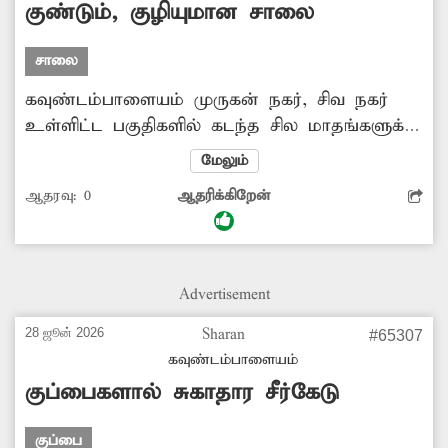
குண்டும், குழியுமான சாலை
சாலை
கவுண்டம்பாளையம் முருகன் நகர், சிவ நகர்
உள்ளிட்ட பகுதிகளில் கடந்த சில மாதங்களுக்கு
முன்பு பாதாள சாக்கடை அமைக்கும் பணி
மேலும்
நிறைவடைந்தது. இதற்காக தோண்டப்பட்ட
ஆதரவு:
0
ஆதரிக்கிறேன்
சாலைகளை சீரமைக்காததால் பல்வேறு
இடங்களில் குண்டும், குழியுமாக
காட்சியளிக்கிறது. இதனால் வாகனங்களில்
செல்பவர்களும், நடந்து செல்பவர்களும் மிகுந்த
Advertisement
சிரமத்தை சந்தித்து வருகின்றனர்.
மழையின்போது சாலை சேறும், சகதியுமாக
28 ஜூன் 2026
Sharan
#65307
மாறி அந்த வழியாக செல்ல முடியாத நிலை
கவுண்டம்பாளையம்
ஏற்படுகிறது. எனவே சாலையை சீரமைக்க
குப்பைகளால் சுகாதார சீர்கேடு
மாநகராட்சி அதிகாரிகள் விரைந்து நடவடிக்கை
எடுக்க வேண்டும்.
குப்பை