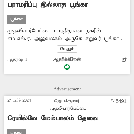
பராமரிப்பு இல்லாத பூங்கா
பூங்கா
முதலியார்பேட்டை பாரதிதாசன் நகரில்
எம்.எல்.ஏ. அலுவலகம் அருகே சிறுவர் பூங்கா
உள்ளது. இங்குள்ள விளையாட்டு சாதனைகள்
மேலும்
உடைந்த நிலையலை், பராமரிப்பு இல்லாமல்
ஆதரவு:
1
ஆதரிக்கிறேன்
மரங்களின் இலைகள் உதிர்ந்து குப்பையாக
காட்சியளிக்கிறது. தற்போது பள்ளிகளுக்கு
கோடை விடுமுறை விட்டுள்ள நிலையில்
பூங்காவை பராமரித்து சிறுவர்கள் விளையாட
Advertisement
ஏற்ற இடமாக மாற்றவேண்டும்.
24 மார்ச் 2024
ஜெயக்குமார்
#45491
முதலியார்பேட்டை
ரெயில்வே மேம்பாலம் தேவை
பூங்கா