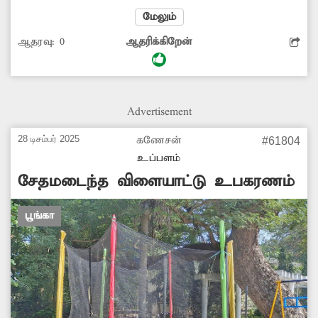
இதனால் பூங்காவிற்கு வரும் குழந்தைகள்
மேலும்
ஏமாற்றம் அடைகிறார்கள். சேதமடைந்த
ஆதரவு:
0
ஆதரிக்கிறேன்
உபகரணங்கள் சரிசெய்ய வேண்டும்.
Advertisement
28 டிசம்பர் 2025
கணேசன்
#61804
உப்பளம்
சேதமடைந்த விளையாட்டு உபகரணம்
பூங்கா