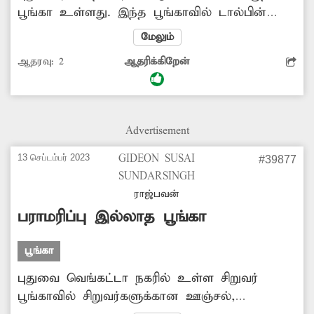
பூங்கா உள்ளது. இந்த பூங்காவில் டால்பின்
சிலை பகுதியில் உள்ள மேடை பகுதியில்
மேலும்
உள்ள பள்ளத்தில் மழைநீர்தேங்கி சேறும்
ஆதரவு:
2
ஆதரிக்கிறேன்
சகதியுமாக மாறியுள்ளது. இதனால் அந்த
பகுதியில் சிறுவர்கள் விளையாட முடியாமல்
சிரமப்படுகின்றனர். பூங்காவில் மழைநீர்
தேங்காத வகையில் அதிகாரிகள் நடவடிக்கை
Advertisement
எடுக்கவேண்டும்.
13 செப்டம்பர் 2023
GIDEON SUSAI
#39877
SUNDARSINGH
ராஜ்பவன்
பராமரிப்பு இல்லாத பூங்கா
பூங்கா
புதுவை வெங்கட்டா நகரில் உள்ள சிறுவர்
பூங்காவில் சிறுவர்களுக்கான ஊஞ்சல்,