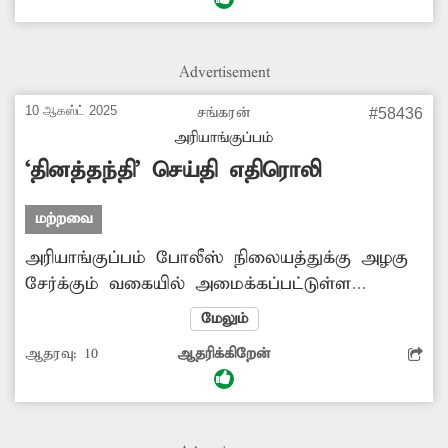
Advertisement
10 ஆகஸ்ட் 2025
சங்கரன்
#58436
அரியாங்குப்பம்
‘தினத்தந்தி’ செய்தி எதிரொலி
மற்றவை
அரியாங்குப்பம் போலீஸ் நிலையத்துக்கு அழகு
சேர்க்கும் வகையில் அமைக்கப்பட்டுள்ள
செயற்கை நீரூற்று முறையான பராமரிப்பு இன்றி
மேலும்
குப்பைகள் தேங்கி கிடந்தது. இது குறித்து
ஆதரவு:
10
ஆதரிக்கிறேன்
தினத்தந்தியில் படத்துடன் செய்தி
பிரசுரிக்கப்பட்டது. இதன் எதிரொலியாக
செயற்கை நீரூற்றை போலீசார்
சீரமைத்துள்ளனர்.