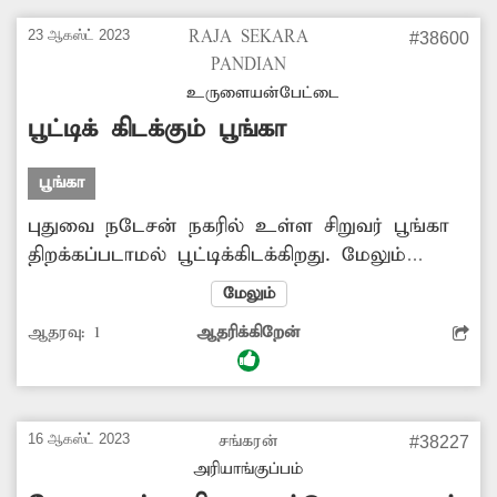
23 ஆகஸ்ட் 2023
RAJA SEKARA
#38600
PANDIAN
உருளையன்பேட்டை
பூட்டிக் கிடக்கும் பூங்கா
பூங்கா
புதுவை நடேசன் நகரில் உள்ள சிறுவர் பூங்கா
திறக்கப்படாமல் பூட்டிக்கிடக்கிறது. மேலும்
பூங்காவை சுற்றி கழிவுநீர் குளம்போல் தேங்கி
மேலும்
கிடக்கிறது. எனவே சம்பந்தப்பட்ட அதிகாரிகள்
ஆதரவு:
1
ஆதரிக்கிறேன்
பூங்காவை செயல்பாட்டிற்கு கொண்டு வர
நடவடிக்கை எடுக்க வேண்டும்.
16 ஆகஸ்ட் 2023
சங்கரன்
#38227
அரியாங்குப்பம்