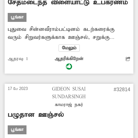
சேதமடைந்த விளையாட்டு உபகரணம்
பூங்கா
புதுவை சின்னவீராம்பட்டினம் கடற்கரைக்கு
வரும் சிறுவர்களுக்காக ஊஞ்சல், சறுக்கு
உள்ளிட்ட விளையாட்டு உபகரணங்கள்
மேலும்
உள்ளன. இவை முறையான பராமரிப்பு இன்றி
ஆதரவு:
1
ஆதரிக்கிறேன்
உடைந்துபோய் உள்ளது. இதனை சரிசெய்ய
வேண்டும்.
17 மே 2023
GIDEON SUSAI
#32814
SUNDARSINGH
காமராஜ் நகர்
பழுதான ஊஞ்சல்
பூங்கா