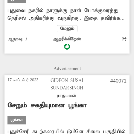
புதுவை நகரில் நாளுக்கு நாள் போக்குவரத்து
நெரிசல் அதிகரித்து வருகிறது. இதை தவிர்க்க
முக்கிய சாலைகளில் மேம்பாலம்
மேலும்
அவசியமாகிறது. புதுச்சேரி - கடலூர் ரெயில்வே
ஆதரவு:
3
ஆதரிக்கிறேன்
கேட் பகுதியில் பலமுறை ரெயில்கள்
செல்லும்போது கேட் மூடப்படுவதால்,
போக்குவரத்து கடுமையாக பாதிக்கப்படுகிறது.
அந்த பகுதியில் ரெயில்வே மேம்பாலம் கட்ட
Advertisement
அரசு நடவடிக்கை எடுக்கவேண்டும்.
17 செப்டம்பர் 2023
GIDEON SUSAI
#40071
SUNDARSINGH
ராஜ்பவன்
சேறும் சகதியுமான பூங்கா
பூங்கா
புதுச்சேரி கடற்கரையில் டூபிளே சிலை பகுதியில்