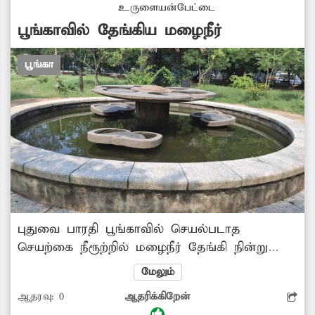
உருளையன்பேட்டை
பூங்காவில் தேங்கிய மழைநீர்
பூங்கா
புதுவை பாரதி பூங்காவில் செயல்படாத
செயற்கை நீரூற்றில் மழைநீர் தேங்கி நின்று
கொசுகள் உற்பத்தியாகிறது. மழைநீர் தேங்காத
மேலும்
வகையில் நடவடிக்கை எடுக்கப்படுமா?
ஆதரவு:
0
ஆதரிக்கிறேன்