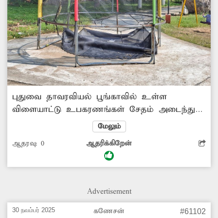
புதுவை தாவரவியல் பூங்காவில் உள்ள
விளையாட்டு உபகரணங்கள் சேதம் அடைந்து
கிடக்கிறது. இதனால் சிறுவர்கள் விளையாட
மேலும்
முடியாமல் ஏமாற்றம் அடைகின்றனர். இதனை
ஆதரவு:
0
ஆதரிக்கிறேன்
சரிசெய்ய அதிகாரிகள் நடவடிக்கை எடுக்க
வேண்டும்.
Advertisement
30 நவம்பர் 2025
கணேசன்
#61102