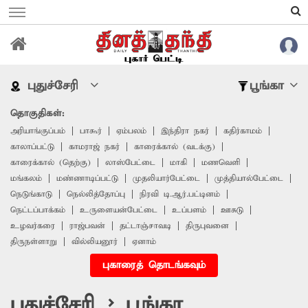
புதுச்சேரி
பூங்கா
தொகுதிகள்:
அரியாங்குப்பம்
பாகூர்
ஏம்பலம்
இந்திரா நகர்
கதிர்காமம்
காலாப்பட்டு
காமராஜ் நகர்
காரைக்கால் (வடக்கு)
காரைக்கால் (தெற்கு)
லாஸ்பேட்டை
மாகி
மணவெளி
மங்கலம்
மண்ணாடிப்பட்டு
முதலியார்பேட்டை
முத்தியால்பேட்டை
நெடுங்காடு
நெல்லித்தோப்பு
நிரவி டி.ஆர்.பட்டினம்
நெட்டப்பாக்கம்
உருளையன்பேட்டை
உப்பளம்
ஊசுடு
உழவர்கரை
ராஜ்பவன்
தட்டாஞ்சாவடி
திருபுவனை
திருநள்ளாறு
வில்லியனூர்
ஏனாம்
புகாரைத் தொடங்கவும்
புதுச்சேரி > பூங்கா