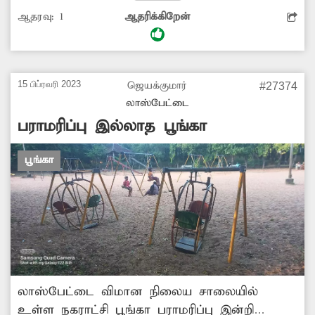
வருடமாக பயன்பாட்டில் இருந்து வருகிறது.
ஆதரவு:
1
ஆதரிக்கிறேன்
தற்போது வாலிபர்கள் பூங்காவில் கிரிக்கெட்
விளையாடுகிறார்கள். சொன்னால் கேட்பதில்லை.
எனவே, அனைத்து பூங்காவிலும் செடி, கொடி
வளர்த்து புல் தரை அமைத்தால் கிரிக்கெட்
15 பிப்ரவரி 2023
ஜெயக்குமார்
#27374
விளையாட வேறு இடம் தேடி போய்
லாஸ்பேட்டை
விடுவார்கள். நடவடிக்கை எடுக்கப்படுமா?
பராமரிப்பு இல்லாத பூங்கா
பூங்கா
லாஸ்பேட்டை விமான நிலைய சாலையில்
உள்ள நகராட்சி பூங்கா பராமரிப்பு இன்றி