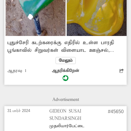
புதுச்சேரி கடற்கரைக்கு எதிரில் உள்ள பாரதி
பூங்காவில் சிறுவர்கள் விளையாட ஊஞ்சல்,
சீஷா போன்ற விளையாட்டு உபகரணங்கள்
மேலும்
அமைக்கப்பட்டு உள்ளன. இந்நிலையில்
ஆதரவு:
1
ஆதரிக்கிறேன்
இங்குள்ள உபகரணங்கள் பல சேதமடைந்து
காணப்படுகிறது. இதனால் அதில் விளையாடும்
குழந்தைகளுக்கு காயம் ஏற்படவாய்ப்பு உள்ளது.
எனவே உடனடியாக சரிசெய்ய வேண்டும் என்ற
Advertisement
கோரிக்கை எழுந்துள்ளது.
31 மார்ச் 2024
GIDEON SUSAI
#45650
SUNDARSINGH
முதலியார்பேட்டை