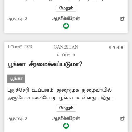
கிடக்கிறது. இதனை சரி செய்ய அதிகாரிகள்
மேலும்
நடவடிக்கை எடுப்பார்களா?
ஆதரவு:
0
ஆதரிக்கிறேன்
1 பிப்ரவரி 2023
GANESHAN
#26496
உப்பளம்
பூங்கா சீரமைக்கப்படுமா?
பூங்கா
புதுச்சேரி உப்பளம் துறைமுக நுழைவாயில்
அருகே சாலையோர பூங்கா உள்ளது. இது
பராமரிப்பின்றி மோசமான நிலையில் உள்ளது.
மேலும்
இதனை சீரமைக்க அதிகாரிகள் நடவடிக்கை
ஆதரவு:
0
ஆதரிக்கிறேன்
எடுப்பார்களா?