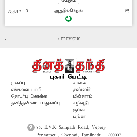
மேலும்
மேலும் நடைபாதையில் செடிகள் முளைத்து
ஆதரவு:
0
ஆதரிக்கிறேன்
புதர்மண்டி கிடக்கிறது. இதனை அதிகாரிகள்
கண்டுகொள்வார்களா?
< PREVIOUS
முகப்பு
சாலை
எங்களை பற்றி
தண்ணீர்
தொடர்பு கொள்ள
மின்சாரம்
தனித்தன்மை பாதுகாப்பு
கழிவுநீர்
குப்பை
பூங்கா
86, E.V.K Sampath Road, Vepery
Periyamet , Chennai, Tamilnadu - 600007