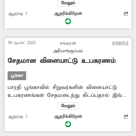
சறுக்குமரம் உள்ளிட்ட விளையாட்டு
மேலும்
உபகரணங்கள் சேதமடைந்து உள்ளன. எனவே
ஆதரவு:
1
ஆதரிக்கிறேன்
பூங்காவை சீரமைத்து புதுப்பிக்க வேண்டும்.
30 ஆகஸ்ட் 2023
சங்கரன்
#39053
அரியாங்குப்பம்
சேதமான விளையாட்டு உபகரணம்
பூங்கா
பாரதி பூங்காவில் சிறுவர்களின் விளையாட்டு
உபகரணங்கள் சேதமடைந்து கிடப்பதால் இங்கு
வரும் சிறுவர்கள் விளையாட முடியாமல்
மேலும்
ஏமாற்றம் அடைகின்றனர். எனவே, விளையாட்டு
ஆதரவு:
1
ஆதரிக்கிறேன்
உபகரணங்கள் சரிசெய்யப்படுமா?-