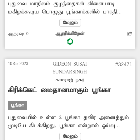
புதுவை மாநிலம் குழந்தைகள் விளையாடி
மகிழக்கூடிய பொழுது பூங்காக்களில் பாரதி
பூங்காவும் ஒன்று. முறையாக பராமரிப்பு
மேலும்
இல்லாத காரணத்தால், அங்கு சிறுவர்கள்
ஆதரவு:
0
ஆதரிக்கிறேன்
விளையாடி மகிழும் ஊஞ்சல் சேதமாகி
உடைந்து கிடக்கிறது. அதிகாரிகள் பராமரிக்கு
முன்வருவார்களா?
10 மே 2023
GIDEON SUSAI
#32471
SUNDARSINGH
காமராஜ் நகர்
கிரிக்கெட் மைதானமாகும் பூங்கா
பூங்கா
புதுவையில் உள்ள 2 பூங்கா தவிர அனைத்தும்
மூடியே கிடக்கிறது. பூங்கா என்றால் ஓய்வு
எடுக்கவும், நடை பயிற்சி செய்வதும் பல
மேலும்