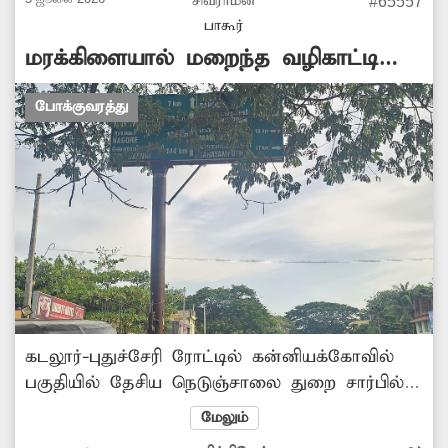
சிவராமன்
#65557
பாகூர்
மரக்கிளையால் மறைந்த வழிகாட்டி
பலகை
போக்குவரத்து
கடலூர்-புதுச்சேரி ரோட்டில் கன்னியக்கோவில்
பகுதியில் தேசிய நெடுஞ்சாலை துறை சார்பில்
வைக்கப்பட்ட வழிகாட்டி பலகை மரக்கிளையால்
மேலும்
மறைந்து இருப்பதால் ஊர்களுக்கு செல்ல