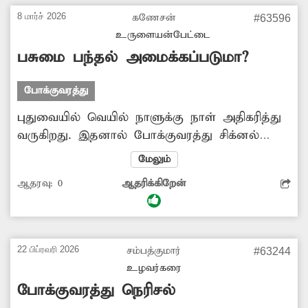
8 மார்ச் 2026
கணேசன்
#63596
உருளையன்பேட்டை
பசுமை பந்தல் அமைக்கப்படுமா?
போக்குவரத்து
புதுவையில் வெயில் நாளுக்கு நாள் அதிகரித்து
வருகிறது. இதனால் போக்குவரத்து சிக்னல்
பகுதிகளில் காத்திருக்கும் போது இருசக்கர
மேலும்
வாகன ஓட்டிகள் அவதிப்படுகின்றனர். எனவே
ஆதரவு:
0
ஆதரிக்கிறேன்
சிக்னல் பகுதியில்பசுமை பந்தல் அமைக்க
நடவடிக்கை எடுக்க வேண்டும்.
22 பிப்ரவரி 2026
சம்பத்குமார்
#63244
உழவர்கரை
போக்குவரத்து நெரிசல்