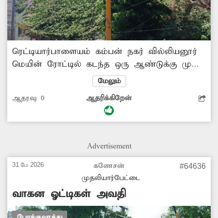
ரெட்டியார்பாளையம் கம்பன் நகர் வில்லியனூர்
மெயின் ரோட்டில் கடந்த ஒரு ஆண்டுக்கு முன்பு
புதிதாக போக்குவரத்து சிக்னல் விளக்குகள்
மேலும்
அமைக்கப்பட்டது. ஆனால் அந்த சிக்னல்
ஆதரவு:
0
ஆதரிக்கிறேன்
செயல்படாமலேயே இருந்து வந்தது.
இந்நிலையில் சிக்னல் விளக்குகள் உடைந்து
தொங்கிய நிலையில் காணப்படுகிறது. இது
அவ்வழியாக செல்லும் வாகன ஓட்டிகளை
Advertisement
அச்சமடைய செய்துள்ளது. இதனை சரிசெய்ய
நடவடிக்கை எடுக்க வேண்டும்.
31 மே 2026
கணேசன்
#64636
முதலியார்பேட்டை
வாகன ஓட்டிகள் அவதி
போக்குவரத்து