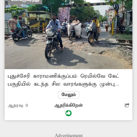
புதுச்சேரி காராமணிக்குப்பம் ரெயில்வே கேட்
பகுதியில் கடந்த சில வாரங்களுக்கு முன்பு
பராமரிப்பு பணி நடைபெற்றது. இதற்காக
மேலும்
அகற்றப்பட்ட சிமெண்டு சிலாப் முறையாக
ஆதரவு:
0
ஆதரிக்கிறேன்
சீரமைக்கப்படவில்லை. இதனால் ரெயில்வே
கேட் பகுதியை கடக்க வாகன ஓட்டிகள்
அவதிப்பட்டு வருகின்றனர். இதன் காரணமாக
அப்பகுதியில் அடிக்கடி போக்குவரத்து நெரிசலும்
Advertisement