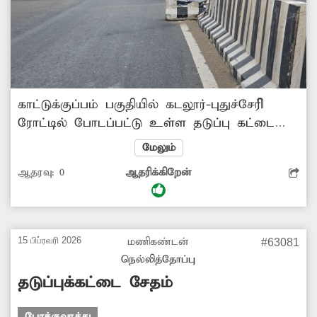
காட்டுக்குப்பம் பகுதியில் கடலூர்-புதுச்சேரிி
ரோட்டில் போடப்பட்டு உள்ள தடுப்பு கட்டை
விபத்து ஏற்படும் வகையில் இருந்து வருகிறது.
மேலும்
அதனை சரிசெய்ய வேண்டும்.
ஆதரவு:
0
ஆதரிக்கிறேன்
15 பிப்ரவரி 2026
மணிகண்டன்
#63081
நெல்லித்தோப்பு
தடுப்புக்கட்டை சேதம்