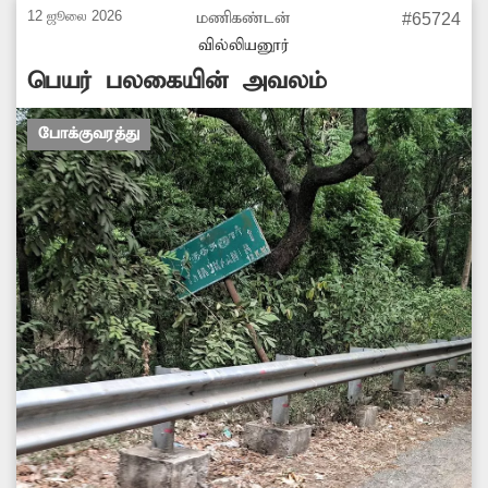
12 ஜூலை 2026
மணிகண்டன்
#65724
வில்லியனூர்
பெயர் பலகையின் அவலம்
போக்குவரத்து