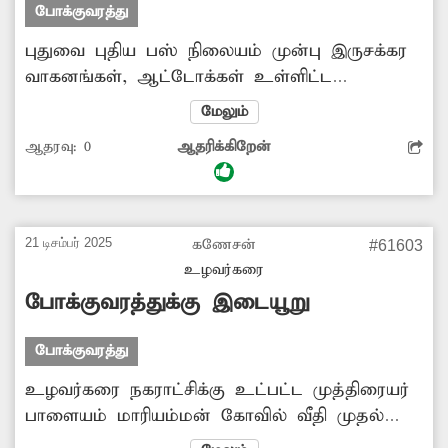
போக்குவரத்து
புதுவை புதிய பஸ் நிலையம் முன்பு இருசக்கர
வாகனங்கள், ஆட்டோக்கள் உள்ளிட்ட
வாகனங்கள் தாறுமாறாக நிறுத்தப்படுகிறது.
மேலும்
இதனால் தினமும் கடும் போக்குவரத்து நெரிசல்
ஆதரவு:
0
ஆதரிக்கிறேன்
ஏற்படுகிறது. இதனை சரிசெய்ய சம்பந்தப்பட்ட
அதிகாரிகள் நடவடிக்கை எடுக்கவேண்டும்.
21 டிசம்பர் 2025
கணேசன்
#61603
உழவர்கரை
போக்குவரத்துக்கு இடையூறு
போக்குவரத்து
உழவர்கரை நகராட்சிக்கு உட்பட்ட முத்திரையர்
பாளையம் மாரியம்மன் கோவில் வீதி முதல்
குறுக்குத் தெருவில் போக்குவரத்துக்கு