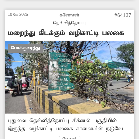
வேண்டும்.
10 மே 2026
கணேசன்
#64137
நெல்லித்தோப்பு
மறைந்து கிடக்கும் வழிகாட்டி பலகை
போக்குவரத்து
புதுவை நெல்லித்தோப்பு சிக்னல் பகுதியில்
இருந்த வழிகாட்டி பலகை சாலையின் நடுவே
உள்ள தடுப்புக்கட்டையில் செடிகளுக்குள்