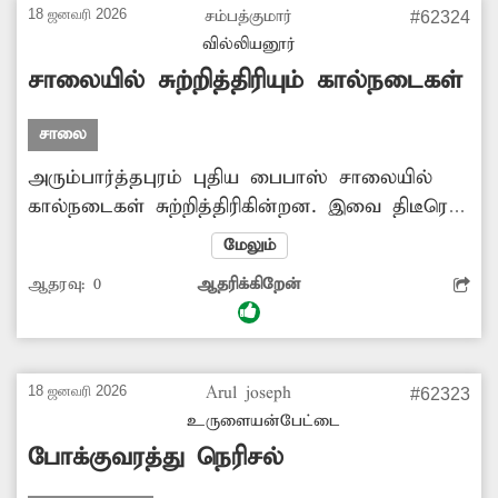
18 ஜனவரி 2026
சம்பத்குமார்
#62324
வில்லியனூர்
சாலையில் சுற்றித்திரியும் கால்நடைகள்
சாலை
அரும்பார்த்தபுரம் புதிய பைபாஸ் சாலையில்
கால்நடைகள் சுற்றித்திரிகின்றன. இவை திடீரென
சாலையை கடப்பதால் வாகன ஓட்டிகள்
மேலும்
விபத்தில் சிக்கி வருகின்றனர். எனவே
ஆதரவு:
0
ஆதரிக்கிறேன்
சம்பந்தப்பட்ட அதிகாரிகள் நடவடிக்கை எடுத்து
சாலையில் திரியும் கால்நடைகளை பறிமுதல்
செய்து அகற்ற வேண்டும்.
18 ஜனவரி 2026
Arul joseph
#62323
உருளையன்பேட்டை
போக்குவரத்து நெரிசல்