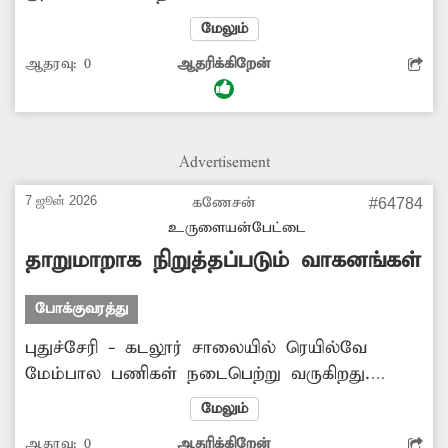
செயல்படாமல் உள்ளது. அங்கு போலீசாரும்
மேலும்
பாதுகாப்பு பணியில் ஈடுபடாததால் காலை,
ஆதரவு:
0
ஆதரிக்கிறேன்
மாலை நேரங்களில் கடுமையான போக்குவரத்து
நெரிசல் ஏற்பட்டு வருகிறது. இதை தடுக்க
சிக்னலை பயன்பாட்டுக்கு கொண்டு வர
வேண்டும்.
Advertisement
7 ஜூன் 2026
கணேசன்
#64784
உருளையன்பேட்டை
தாறுமாறாக நிறுத்தப்படும் வாகனங்கள்
போக்குவரத்து
புதுச்சேரி - கடலூர் சாலையில் ரெயில்வே
மேம்பால பணிகள் நடைபெற்று வருகிறது.
இதனால் இந்த பகுதியில் போக்குவரத்து தடை
மேலும்
செய்யப்பட்டுள்ளது. இருப்பினும் தனியார் மால்
ஆதரவு:
0
ஆதரிக்கிறேன்