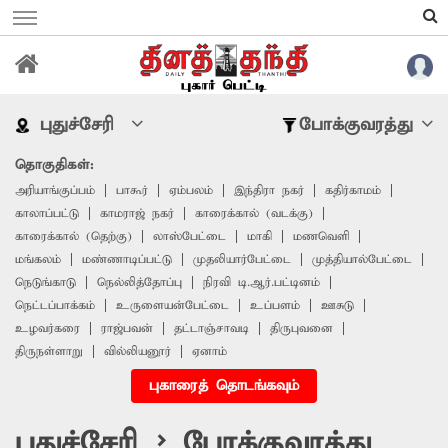
புதுச்சேரி
போக்குவரத்து
தொகுதிகள்:
அரியாங்குப்பம்
பாகூர்
ஏம்பலம்
இந்திரா நகர்
கதிர்காமம்
காலாப்பட்டு
காமராஜ் நகர்
காரைக்கால் (வடக்கு)
காரைக்கால் (தெற்கு)
லாஸ்பேட்டை
மாகி
மணவெளி
மங்கலம்
மண்ணாடிப்பட்டு
முதலியார்பேட்டை
முத்தியால்பேட்டை
நெடுங்காடு
நெல்லித்தோப்பு
நிரவி டி.ஆர்.பட்டினம்
நெட்டப்பாக்கம்
உருளையன்பேட்டை
உப்பளம்
ஊசுடு
உழவர்கரை
ராஜ்பவன்
தட்டாஞ்சாவடி
திருபுவனை
திருநள்ளாறு
வில்லியனூர்
ஏனாம்
புகாரைத் தொடங்கவும்
புதுச்சேரி > போக்குவரத்து