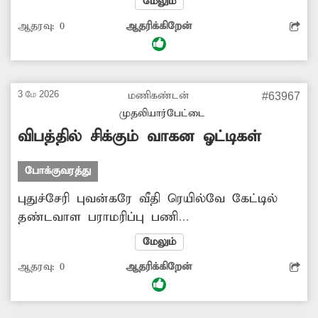
மேலும்
மறைந்து கிடக்கிறது. இதனை சரிசெய்ய
ஆதரவு:
0
ஆதரிக்கிறேன்
சம்பந்தப்பட்ட அதிகாரிகள் நடவடிக்கை எடுக்க
வேண்டும்.
3 மே 2026
மணிகண்டன்
#63967
முதலியார்பேட்டை
விபத்தில் சிக்கும் வாகன ஓட்டிகள்
போக்குவரத்து
புதுச்சேரி புவன்கரே வீதி ரெயில்வே கேட்டில்
தண்டவாள பராமரிப்பு பணி
மேற்கொள்ளப்பட்டது. அதன்பிறகு சரிவர
மேலும்
சீரமைக்காததால் மேடு, பள்ளமாக
ஆதரவு:
0
ஆதரிக்கிறேன்
காட்சியளிக்கிறது. இதனால் வாகன ஓட்டிகள்
அடிக்கடி விபத்தில் சிக்கி வருகின்றனர். இதனை
சரிசெய்ய நடவடிக்கை எடுக்கப்படுமா?