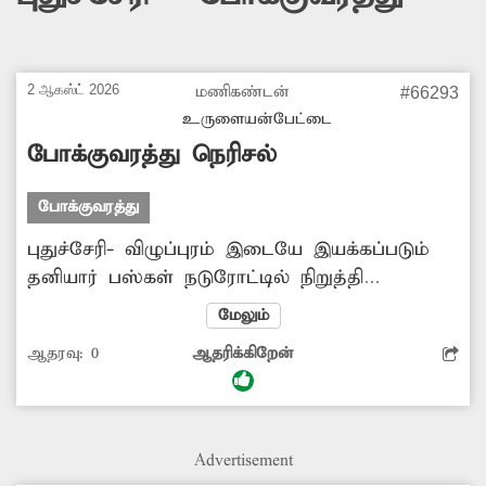
2 ஆகஸ்ட் 2026
மணிகண்டன்
#66293
உருளையன்பேட்டை
போக்குவரத்து நெரிசல்
போக்குவரத்து
புதுச்சேரி- விழுப்புரம் இடையே இயக்கப்படும்
தனியார் பஸ்கள் நடுரோட்டில் நிறுத்தி
பயணிகளை ஏற்றி இறக்குகின்றனர். இதனால்
மேலும்
போக்குவரத்து நெரிசல் ஏற்படுவது மட்டுமின்றி
ஆதரவு:
0
ஆதரிக்கிறேன்
விபத்துகளும் ஏற்படும் அபாயம் உள்ளது.
இதுகுறித்து சம்பந்தப்பட்ட அதிகாரிகள் ஆய்வு
செய்து நடவடிக்கை எடுக்க வேண்டும்.
Advertisement