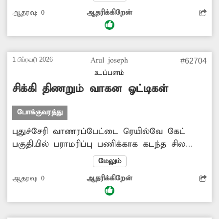
போக்குவரத்து நெரிசல் ஏற்பட்டு வருகிறது.
ஆதரவு:
0
ஆதரிக்கிறேன்
ஆக்கிரமிப்பை அகற்ற சம்பந்தப்பட்ட
அதிகாரிகள் நடவடிக்கை எடுக்க வேண்டும்.
1 பிப்ரவரி 2026
Arul joseph
#62704
உப்பளம்
சிக்கி திணறும் வாகன ஓட்டிகள்
போக்குவரத்து
புதுச்சேரி வாணரப்பேட்டை ரெயில்வே கேட்
பகுதியில் பராமரிப்பு பணிக்காக கடந்த சில
நாட்களுக்கு முன் சாலை தோண்டப்பட்டது.
மேலும்
இன்னும் சரிசெய்யாததால் அந்த வழியாக
ஆதரவு:
0
ஆதரிக்கிறேன்
இருசக்கர வாகனத்தில் செல்லும் வாகன
ஓட்டிகள் சிக்கி திணறி வருகின்றனர். ரெயில்வே
கேட் பகுதியை விரைவில் சீர் செய்ய வேண்டும்.