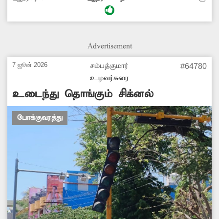
வரை போக்குவரத்து அனுமதிக்கப்படுகிறது.
இங்கு வருபவர்கள் தங்களின் இருசக்கர
வாகனங்கள், கார்களை தாறுமாறாக
நிறுத்துவதால் போக்குவரத்து பாதிக்கப்படுகிறது.
Advertisement
இதனை ஒழுங்குப்படுத்த வேண்டும்.
7 ஜூன் 2026
சம்பத்குமார்
#64780
உழவர்கரை
உடைந்து தொங்கும் சிக்னல்
போக்குவரத்து