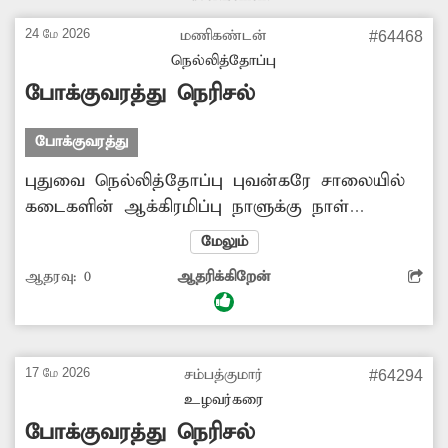
ஏற்பட்டு வருகிறது. இதனை ரெயில்வே
அதிகாரிகள் சரிசெய்வார்களா?
24 மே 2026
மணிகண்டன்
#64468
நெல்லித்தோப்பு
போக்குவரத்து நெரிசல்
போக்குவரத்து
புதுவை நெல்லித்தோப்பு புவன்கரே சாலையில்
கடைகளின் ஆக்கிரமிப்பு நாளுக்கு நாள்
அதிகரித்து வருவதால் போக்குவரத்து நெரிசலும்
மேலும்
ஏற்படுகிறது. சாலையோர ஆக்கிரமிப்புகளை
ஆதரவு:
0
ஆதரிக்கிறேன்
அகற்றி சாலையை விரிவாக்கம் செய்தால்
நன்றாக இருக்கும்.
17 மே 2026
சம்பத்குமார்
#64294
உழவர்கரை
போக்குவரத்து நெரிசல்