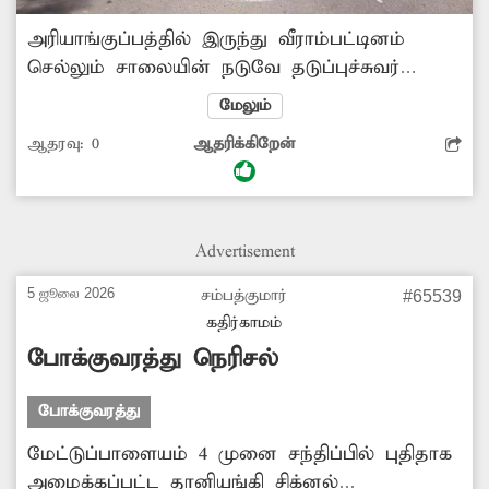
அரியாங்குப்பத்தில் இருந்து வீராம்பட்டினம்
செல்லும் சாலையின் நடுவே தடுப்புச்சுவர்
தொடங்கும் இடத்தில் எந்தவித அறிவிப்பு
மேலும்
பலகையும் இல்லை. இதனால் இரவு நேரத்தில்
ஆதரவு:
0
ஆதரிக்கிறேன்
வாகனங்கள் தடுப்புச்சுவரின் மீது ஏறி விபத்தில்
சிக்குகின்றன. இதனை அதிகாரிகள்
கண்டுகொள்வார்களா?
Advertisement
5 ஜூலை 2026
சம்பத்குமார்
#65539
கதிர்காமம்
போக்குவரத்து நெரிசல்
போக்குவரத்து
மேட்டுப்பாளையம் 4 முனை சந்திப்பில் புதிதாக
அமைக்கப்பட்ட தானியங்கி சிக்னல்