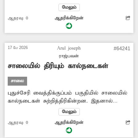
வெடித்து சிதறுகிறது. இதனால் பஞ்சு பறப்பதால்
மேலும்
வாகன ஓட்டிகள், பொதுமக்கள் பெரிதும் அவதி
ஆதரவு:
0
ஆதரிக்கிறேன்
அடைகின்றனர். இதுகுறித்து சம்பந்தப்பட்ட
அதிகாரிகள் நடவடிக்கை எடுக்க வேண்டும்.
17 மே 2026
Arul joseph
#64241
ராஜ்பவன்
சாலையில் திரியும் கால்நடைகள்
சாலை
புதுச்சேரி வைத்திக்குப்பம் பகுதியில் சாலையில்
கால்நடைகள் சுற்றித்திரிகின்றன. இதனால்
வாகன ஓட்டிகள் விபத்தில் சிக்கி வருகின்றனர்.
மேலும்
உயிரிழப்பு ஏற்படுவதற்கு முன்பு சாலையில்
ஆதரவு:
0
ஆதரிக்கிறேன்
திரியும் கால்நடைகளை பிடித்து
உரிமையாளர்களுக்கு அபராதம் விதிக்க