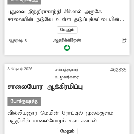
போக்குவரத்து
புதுவை இந்திராகாந்தி சிக்னல் அருகே
சாலையின் நடுவே உள்ள தடுப்புக்கட்டையின்
சுவர் சேதமடைந்துபோய் உள்ளது. இதனால்
மேலும்
விபத்து ஏற்படும் அபாயம் உள்ளது. உடைந்த
ஆதரவு:
0
ஆதரிக்கிறேன்
சுவரை சரி செய்ய வேண்டும்.
8 பிப்ரவரி 2026
சம்பத்குமார்
#62835
உழவர்கரை
சாலையோர ஆக்கிரமிப்பு
போக்குவரத்து
வில்லியனூர் மெயின் ரோட்டில் மூலக்குளம்
பகுதியில் சாலையோரம் கடைகளால்
ஆக்கிரமிப்பு அதிகமாக உள்ளதால்
மேலும்