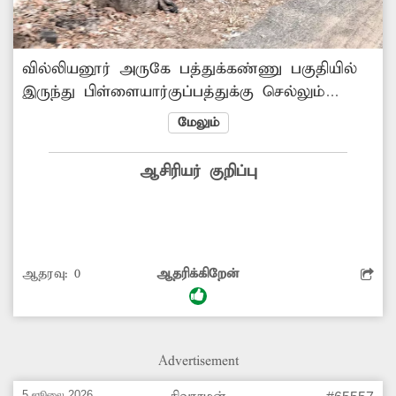
வில்லியனூர் அருகே பத்துக்கண்ணு பகுதியில்
இருந்து பிள்ளையார்குப்பத்துக்கு செல்லும்
சாலையில் ஊர் பெயர் பலகையை செடிகள்
மேலும்
வளர்ந்து மறைந்த நிலையில் உள்ளது. இதனை
வாகன ஓட்டிகளுக்கு தெரியும் வகையில்
ஆசிரியர் குறிப்பு
சரிசெய்ய நடவடிக்கை எடுக்கவேண்டும்.
ஆதரவு:
0
ஆதரிக்கிறேன்
Advertisement
5 ஜூலை 2026