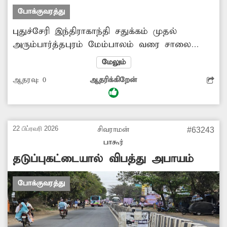
போக்குவரத்து
புதுச்சேரி இந்திராகாந்தி சதுக்கம் முதல்
அரும்பார்த்தபுரம் மேம்பாலம் வரை சாலை
குறுகலாக இருக்கிறது. இது போதாதென்று
மேலும்
சாலையின் இருபுறங்களில் இரு சக்கர
ஆதரவு:
0
ஆதரிக்கிறேன்
வாகனங்களை நிறுத்துவதால் போக்குவரத்து
நெரிசல் ஏற்படுகிறது. இதனை போக்குவரத்து
போலீசார் கண்டுகொள்வார்களா?
22 பிப்ரவரி 2026
சிவராமன்
#63243
பாகூர்
தடுப்புகட்டையால் விபத்து அபாயம்
போக்குவரத்து