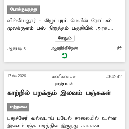
போக்குவரத்து
வில்லியனூர் - விழுப்புரம் மெயின் ரோட்டில்
மூலக்குளம் பஸ் நிறுத்தம் பகுதியில் அரசு,
தனியார் பஸ்கள் சாலையின் நடுவிலேயே
மேலும்
நிறுத்தி பயணிகளை ஏற்றி இறக்கி விடுகின்றன.
ஆதரவு:
0
ஆதரிக்கிறேன்
இதனால் அந்த பகுதியில் அடிக்கடி
போக்குவரத்து நெரிசல் ஏற்பட்டு வாகன
ஓட்டிகள் அவதிப்படுகின்றனர். நடு ரோட்டில்
பஸ்கள் நிறுத்தப்படுவதை தடுக்க போலீஸ்
17 மே 2026
மணிகண்டன்
#64242
அதிகாரிகள் நடவடிக்கை எடுக்க வேண்டும்.
ராஜ்பவன்
காற்றில் பறக்கும் இலவம் பஞ்சுகள்
மற்றவை
புதுச்சேரி வல்லபாய் படேல் சாலையில் உள்ள
இலவம்பஞ்சு மரத்தில் இருந்து காய்கள்