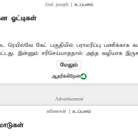
Arul joseph
|
உப்பளம்
கன ஓட்டிகள்
டை ரெயில்வே கேட் பகுதியில் பராமரிப்பு பணிக்காக கட
டது. இன்னும் சரிசெய்யாததால் அந்த வழியாக இருச
் சிக்கி திணறி வருகின்றனர். ரெயில்வே கேட் பகுதிய
மேலும்
ஆதரிக்கிறேன்
Advertisement
கணேசன்
|
உப்பளம்
மாடுகள்