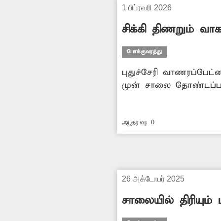
1 பிப்ரவரி 2026
சிக்கி திணறும் வா
போக்குவரத்து
புதுச்சேரி வாணரப்பேட்
முன் சாலை தோண்டப்பட்
செல்லும் வாகன ஓட்டிகள
வேண்டும்.
ஆதரவு:
0
26 அக்டோபர் 2025
சாலையில் திரியும் 