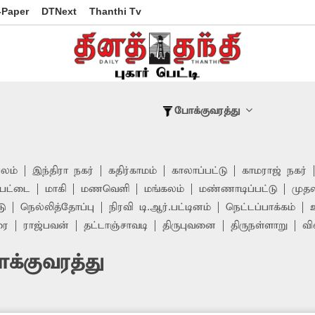
-Paper
DTNext
Thanthi Tv
போக்குவரத்து
பலம்
இந்திரா நகர்
கதிர்காமம்
காலாப்பட்டு
காமராஜ் நகர்
ேட்டை
மாகி
மணவெளி
மங்கலம்
மண்ணாடிப்பட்டு
முதல
டு
நெல்லித்தோப்பு
நிரவி டி.ஆர்.பட்டினம்
நெட்டப்பாக்கம்
ரை
ராஜ்பவன்
தட்டாஞ்சாவடி
திருபுவனை
திருநள்ளாறு
வி
க்குவரத்து