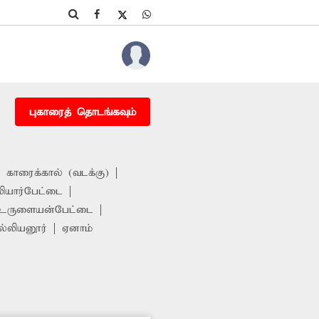
புகாரைத் தொடங்கவும்
காரைக்கால் (வடக்கு)
ியார்பேட்டை
உருளையன்பேட்டை
ல்லியனூர்
ஏனாம்