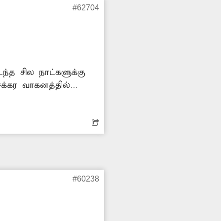
#62704
ந்த சில நாட்களுக்கு
க்கர வாகனத்தில்
ை விரைவில் சீர் செய்ய
#60238