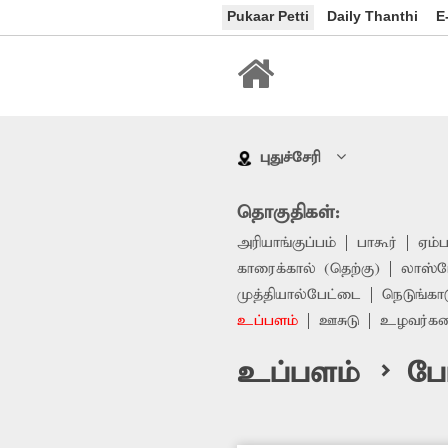
Pukaar Petti
Daily Thanthi
E
புதுச்சேரி
தொகுதிகள்:
அரியாங்குப்பம்
பாகூர்
ஏம்
காரைக்கால் (தெற்கு)
லாஸ்ப
முத்தியால்பேட்டை
நெடுங்கா
உப்பளம்
ஊசுடு
உழவர்க
உப்பளம் > போ