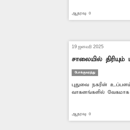
ஆதரவு:
0
19 ஜனவரி 2025
சாலையில் திரியும் 
போக்குவரத்து
புதுவை நகரின் உப்பளம
வாகனங்களில் வேகமாக ச
சாலையில் மாடுகள் திர
ஆதரவு:
0