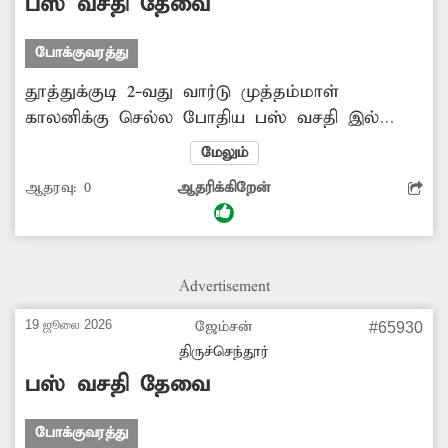
பஸ் வசதி தேவை
போக்குவரத்து
தூத்துக்குடி 2-வது வார்டு முத்தம்மாள்
காலனிக்கு செல்ல போதிய பஸ் வசதி இல்லை.
எனவே அந்த வழியாக மினி பஸ்
மேலும்
இயக்கப்பட்டால் பொதுமக்களுக்கு பயனுள்ளதாக
ஆதரவு:
0
ஆதரிக்கிறேன்
இருக்கும். இதற்கு அதிகாரிகள் ஏற்பாடு செய்ய
வேண்டுகிறேன்.
Advertisement
19 ஜூலை 2026
ஜேம்சன்
#65930
திருச்செந்தூர்
பஸ் வசதி தேவை
போக்குவரத்து