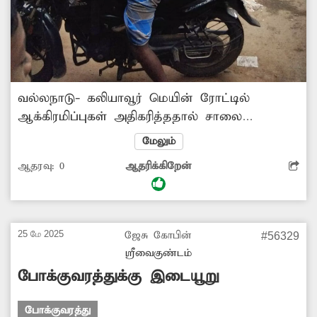
வல்லநாடு- கலியாவூர் மெயின் ரோட்டில்
ஆக்கிரமிப்புகள் அதிகரித்ததால் சாலை
குறுகலாக காணப்படுகிறது. இதனால் கனரக
மேலும்
வாகனங்கள் கடந்து செல்ல முடியாமல்
ஆதரவு:
0
ஆதரிக்கிறேன்
போக்குவரத்து நெருக்கடி ஏற்படுகிறது. எனவே
சாலையோர ஆக்கிரமிப்புகளை அகற்றி,
போக்குவரத்து நெருக்கடியைக் குறைப்பதற்கு
அதிகாரிகள் நடவடிக்கை எடுக்க வேண்டுகிறேன்.
25 மே 2025
ஜேசு கோபின்
#56329
ஸ்ரீவைகுண்டம்
போக்குவரத்துக்கு இடையூறு
போக்குவரத்து