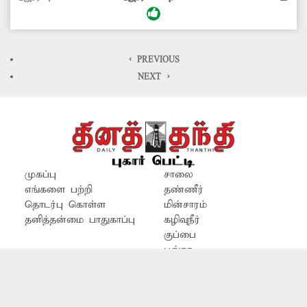
மூலைக்கரைப்பட்டி, சாத்தான்குளம் வழியாக
திசையன்விளைக்கு அரசு பஸ் இயக்கினால்,
வெளியூர்களில் இருந்து சொந்த ஊர்களுக்கு
செல்லும் பயணிகளுக்கு வசதியாக இருக்கும்.
< PREVIOUS
இதற்கு அதிகாரிகள் ஏற்பாடு செய்வார்களா?.
NEXT >
முகப்பு
சாலை
எங்களை பற்றி
தண்ணீர்
தொடர்பு கொள்ள
மின்சாரம்
தனித்தன்மை பாதுகாப்பு
கழிவுநீர்
குப்பை
பூங்கா
86, E.V.K Sampath Road, Vepery
Periyamet , Chennai, Tamilnadu - 600007