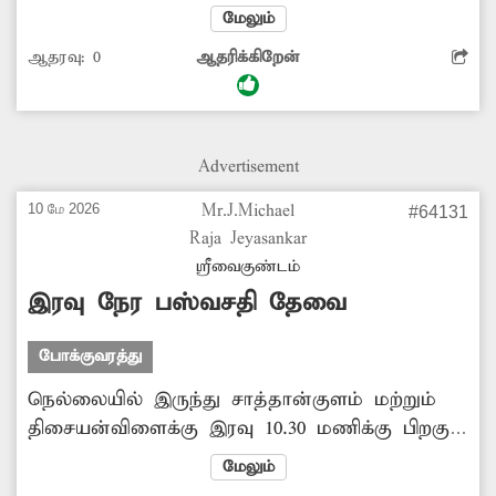
இருக்கைக்கு முன்புள்ள ஜன்னல் கண்ணாடி
மேலும்
பெயர்ந்ததால் கயிற்றால் கட்டி வைத்துள்ளனர்.
ஆதரவு:
0
ஆதரிக்கிறேன்
பஸ் செல்லும்போது கண்ணாடி விழுந்தால்
பெரும் விபத்து ஏற்படும் அபாயம் உள்ளது.
இதனால் பயணிகள் அச்சத்துடனே
பயணிக்கின்றனர். எனவே புதிய பஸ்சை
Advertisement
இயக்குவதற்கு அதிகாரிகள் நடவடிக்கை
மேற்கொள்ள வேண்டுகிறேன்.
10 மே 2026
Mr.J.Michael
#64131
Raja Jeyasankar
ஸ்ரீவைகுண்டம்
இரவு நேர பஸ்வசதி தேவை
போக்குவரத்து
நெல்லையில் இருந்து சாத்தான்குளம் மற்றும்
திசையன்விளைக்கு இரவு 10.30 மணிக்கு பிறகு
பஸ் வசதி இ்ல்லை. பின்னர் அதிகாலை 4.15
மேலும்
மணிக்கு தான் பஸ் வசதி உள்ளது. எனவே