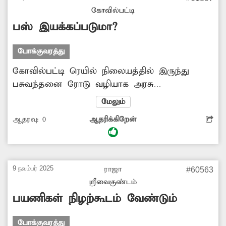
இயக்க அதிகாரிகள் ஏற்பாடு செய்ய
கோவில்பட்டி
வேண்டுகிறேன்.
பஸ் இயக்கப்படுமா?
போக்குவரத்து
கோவில்பட்டி ரெயில் நிலையத்தில் இருந்து
பசுவந்தனை ரோடு வழியாக அரசு
ஆஸ்பத்திரிக்கு இரவில் பஸ் வசதி இல்லை.
மேலும்
எனவே அரசு டவுன் பஸ் அல்லது மினி பஸ்
ஆதரவு:
0
ஆதரிக்கிறேன்
இயக்கப்பட்டால் பொதுமக்களுக்கு உதவியாக
இருக்கும். இதற்கு அதிகாரிகள் ஏற்பாடு
செய்வார்களா?.
9 நவம்பர் 2025
ராஜா
#60563
ஸ்ரீவைகுண்டம்
பயணிகள் நிழற்கூடம் வேண்டும்
போக்குவரத்து