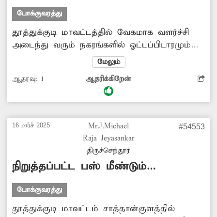
தொடங்கப்படுமா?
போக்குவரத்து
தூத்துக்குடி மாவட்டத்தில் வேகமாக வளர்ச்சி
அடைந்து வரும் நகரங்களில் ஓட்டப்பிடாரமும்
ஒன்றாகும். எனவே ஓட்டப்பிடாரத்தில் அரசு
மேலும்
போக்குவரத்து கழக பணிமனை தொடங்க
ஆதரவு:
1
ஆதரிக்கிறேன்
அதிகாரிகள் நடவடிக்கை மேற்கொள்வார்களா?.
16 மார்ச் 2025
Mr.J.Michael
#54553
Raja Jeyasankar
திருச்செந்தூர்
நிறுத்தப்பட்ட பஸ் மீண்டும்
இயக்கப்படுமா?
போக்குவரத்து
தூத்துக்குடி மாவட்டம் சாத்தான்குளத்தில்