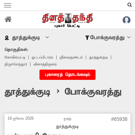
தூத்துக்குடி
போக்குவரத்து
தொகுதிகள்:
கோவில்பட்டி
ஓட்டப்பிடாரம்
ஸ்ரீவைகுண்டம்
தூத்துக்குடி
திருச்செந்தூர்
விளாத்திகுளம்
புகாரைத் தொடங்கவும்
தூத்துக்குடி > போக்குவரத்து
19 ஜூலை 2026
ராம்
#65938
தூத்துக்குடி