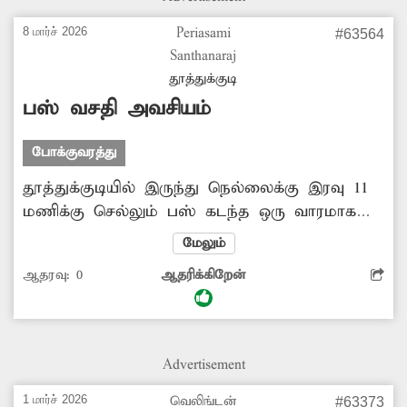
8 மார்ச் 2026
Periasami
#63564
Santhanaraj
தூத்துக்குடி
பஸ் வசதி அவசியம்
போக்குவரத்து
தூத்துக்குடியில் இருந்து நெல்லைக்கு இரவு 11
மணிக்கு செல்லும் பஸ் கடந்த ஒரு வாரமாக
இயக்கப்படவில்லை. இதனால் புதுக்கோட்டை,
மேலும்
வாகைகுளம், வல்லநாடு உள்ளிட்ட பகுதிகளுக்கு
ஆதரவு:
0
ஆதரிக்கிறேன்
செல்லும் பொதுமக்கள் அவதிப்படுகின்றனர்.
எனவே நிறுத்தப்பட்ட பஸ்சை மீண்டும் இயக்க
அதிகாரிகள் ஏற்பாடு செய்ய வேண்டுகிறேன்.
Advertisement
1 மார்ச் 2026
வெலிங்டன்
#63373