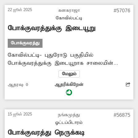
நகருக்குள் வந்து செல்ல சம்பந்தப்பட்ட
22 ஜூன் 2025
கனகராஜா
#57076
அதிகாரிகள் நடவடிக்கை எடுப்பார்களா?.
கோவில்பட்டி
போக்குவரத்துக்கு இடையூறு
போக்குவரத்து
கோவில்பட்டி- புதுரோடு பகுதியில்
போக்குவரத்துக்கு இடையூறாக சாலையின்
இருபுறமும் வாகனங்களை நிறுத்துகின்றனர்.
மேலும்
இதனால் அந்த வழியாக வாகனங்கள்
ஆதரவு:
0
ஆதரிக்கிறேன்
செல்வதற்கு இடையூறாக உள்ளது. அவசர
காலத்தில் ஆம்புலன்ஸ் உள்ளிட்ட
வாகனங்களும் போக்குவரத்து நெரிசலில் சிக்கி
தவிக்கின்றன. இதனை சரிசெய்வதற்கு
15 ஜூன் 2025
நங்கமுத்து
#56875
அதிகாரிகள் நடவடிக்கை மேற்கொள்ள
ஓட்டப்பிடாரம்
வேண்டுகிறேன்.
போக்குவரத்து நெருக்கடி