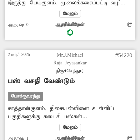
இருந்து பேய்குளம், மூலைக்கரைப்பட்டி வழியாக
மதுரைக்கு இயக்கப்பட்ட பஸ் பல மாதங்களாக
மேலும்
நிறுத்தப்பட்டது. இதனால் அப்பகுதி மக்கள்
ஆதரவு:
0
ஆதரிக்கிறேன்
நெல்லைக்கு சென்று பஸ் மாறி செல்கின்றனர்.
எனவே நிறுத்தப்பட்ட பஸ்சை மீண்டும்
இயக்குவதற்கு அதிகாரிகள் நடவடிக்கை
மேற்கொள்வார்களா?
2 மார்ச் 2025
Mr.J.Michael
#54220
Raja Jeyasankar
திருச்செந்தூர்
பஸ் வசதி வேண்டும்
போக்குவரத்து
சாத்தான்குளம், திசையன்விளை உள்ளிட்ட
பகுதிகளுக்கு கடைசி பஸ்கள்
இயக்கப்படுகின்றன. எனவே இரவு 11.30
மேலும்
மணியளவில் நெல்லையில் இருந்து
ஆதரவு:
1
ஆதரிக்கிறேன்