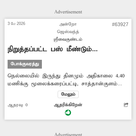
போக்குவரத்துக் இடையூறாக சாலையில்
சுற்றித்திரியும் மாடுகளை அப்புறப்படுத்துவதற்கு
Advertisement
அதிகாரிகள் உரிய நடவடிக்கை மேற்கொள்ள
கேட்டு கொள்கிறேன்.
3 மே 2026
அன்றோ
#63927
ஜெஸ்வந்த்
ஸ்ரீவைகுண்டம்
நிறுத்தப்பட்ட பஸ் மீண்டும்
இயக்கப்படுமா?
போக்குவரத்து
நெல்லையில் இருந்து தினமும் அதிகாலை 4.40
மணிக்கு மூலைக்கரைப்பட்டி, சாத்தான்குளம்
வழியாக உடன்குடிக்கு இயக்கப்பட்ட அரசு பஸ்
மேலும்
பல மாதங்களாக நிறுத்தப்பட்டது. இதனால்
ஆதரவு:
0
ஆதரிக்கிறேன்
அப்பகுதி மக்கள் பெரிதும் அவதிப்படுகின்றனர்.
எனவே நிறுத்தப்பட்ட பஸ்சை மீண்டும்
இயக்குவதற்கு அதிகாரிகள் ஏற்பாடு செய்ய
வேண்டுகிறேன்.
Advertisement