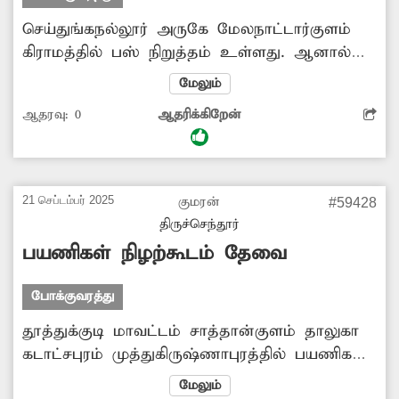
செய்துங்கநல்லூர் அருகே மேலநாட்டார்குளம்
கிராமத்தில் பஸ் நிறுத்தம் உள்ளது. ஆனால்
பயணிகள் நிழற்கூடமும், அமர்வதற்கு
மேலும்
இருக்கைகளோ இல்லை. இதனால் பயணிகள்
ஆதரவு:
0
ஆதரிக்கிறேன்
மழையிலும், வெயிலிலும் கால்கடுக்க நிற்க
வேண்டியுள்ளது. எனவே அங்கு இருக்கைகள்
மற்றும் நிழற்கூடம் அமைக்க சம்பந்தப்பட்ட
அதிகாரிகள் நடவடிக்கை மேற்கொள்ள
21 செப்டம்பர் 2025
குமரன்
#59428
வேண்டுகிறேன்.
திருச்செந்தூர்
பயணிகள் நிழற்கூடம் தேவை
போக்குவரத்து
தூத்துக்குடி மாவட்டம் சாத்தான்குளம் தாலுகா
கடாட்சபுரம் முத்துகிருஷ்ணாபுரத்தில் பயணிகள்
நிழற்கூடம் சேதமடைந்த நிலையில் இருந்ததால்
மேலும்