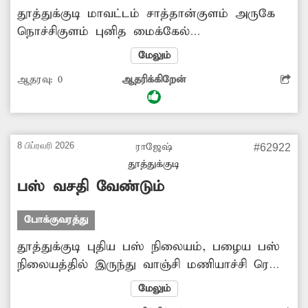
தூத்துக்குடி மாவட்டம் சாத்தான்குளம் அருகே
நொச்சிகுளம் புனித மைக்கேல்
உயர்நிலைப்பள்ளி அருகில் வாறுகால் பாலம்
மேலும்
உடைந்து துவாரம் விழுந்த நிலையில் உள்ளது.
ஆதரவு:
0
ஆதரிக்கிறேன்
இதனால் அந்த வழியாக இருசக்கர
வாகனங்களில் செல்லும் மாணவ-மாணவிகள்,
பொதுமக்கள் அச்சத்துடனே கடந்து
செல்கின்றனர். இரவில் அந்த வழியாக
8 பிப்ரவரி 2026
ராஜேஷ்
#62922
இருசக்கர வாகனங்களில் செல்கிறவர்கள்
தூத்துக்குடி
நிலைதடுமாறி விபத்துக்குள்ளாகின்றனர். எனவே
பஸ் வசதி வேண்டும்
சேதமடைந்த வாறுகால் பாலத்தை சீரமைக்க
அதிகாரிகள் நடவடிக்கை மேற்கொள்ள
போக்குவரத்து
வேண்டுகிறேன்.
தூத்துக்குடி புதிய பஸ் நிலையம், பழைய பஸ்
நிலையத்தில் இருந்து வாஞ்சி மணியாச்சி ரெயில்
நிலையத்திற்கு அரசு டவுன் பஸ்கள் இயக்க
மேலும்
வேண்டும். இதற்கு உரிய அதிகாரிகள்