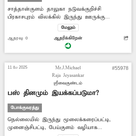
சாத்தான்குளம் தாலுகா நடுவக்குறிச்சி
பிரகாசபுரம் விலக்கில் இருந்து ஊருக்கு
செல்லும் வழியில் சாலையோரமாக
மேலும்
மின்கம்பங்கள் உள்ளன. தற்போது இந்த
ஆதரவு:
0
ஆதரிக்கிறேன்
சாலையின் எதிர்புறத்திலும் கூடுதலாக 10-க்கும்
மேற்பட்ட உயரழுத்த மின்கம்பங்களை அமைக்க
ஏற்பாடு செய்துள்ளனர். இதனால் குறுகலான
சாலையில் அரசு பஸ் மற்றும் கனரக
11 மே 2025
Mr.J.Michael
#55978
வாகனங்கள் செல்ல முடியாமல்
Raja Jeyasankar
போக்குவரத்துக்கு இடையூறு ஏற்படும். எனவே
ஸ்ரீவைகுண்டம்
சாலையின் ஒரு புறத்திலே அனைத்து
பஸ் தினமும் இயக்கப்படுமா?
மின்கம்பங்களும் அமைப்பதற்கு அதிகாரிகள்
நடவடிக்கை மேற்கொள்வார்களா?.
போக்குவரத்து
நெல்லையில் இருந்து மூலைக்கரைப்பட்டி,
முனைஞ்சிபட்டி, பேய்குளம் வழியாக
சாத்தான்குளத்துக்கு தினமும் அதிகாலை 4.15