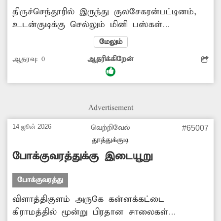
திருச்செந்தூரில் இருந்து குலசேகரன்பட்டினம்,
உடன்குடிக்கு செல்லும் மினி பஸ்கள்
கரம்பவிளை, தோப்பூருக்கு செல்லாமல் மெயின்
மேலும்
ரோட்டிலேயே சென்று விடுகின்றன. இதனால்
ஆதரவு:
0
ஆதரிக்கிறேன்
பொதுமக்கள், மாணவ-மாணவிகள்
சிரமப்படுகின்றனர். எனவே முன்பு போன்று
மினி பஸ்கள் ஊருக்குள் வந்து செல்ல
அதிகாரிகள் நடவடிக்கை மேற்கொள்ள
Advertisement
வேண்டுகிறேன்.
14 ஜூன் 2026
வெற்றிவேல்
#65007
தூத்துக்குடி
போக்குவரத்துக்கு இடையூறு
போக்குவரத்து
விளாத்திகுளம் அருகே கன்னக்கட்டை
கிராமத்தில் மூன்று பிரதான சாலைகள்