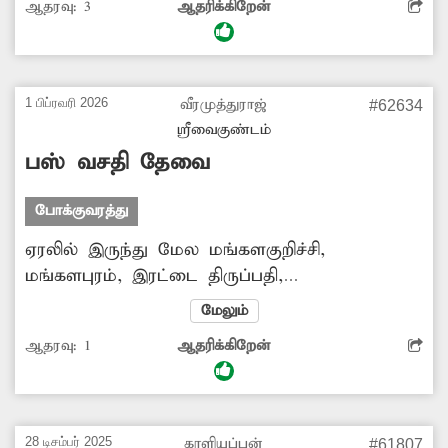
ஆதரவு:
3
ஆதரிக்கிறேன்
நடவடிக்கை எடுப்பார்களா?
1 பிப்ரவரி 2026
வீரமுத்துராஜ்
#62634
ஸ்ரீவைகுண்டம்
பஸ் வசதி தேவை
போக்குவரத்து
ஏரலில் இருந்து மேல மங்களகுறிச்சி,
மங்களபுரம், இரட்டை திருப்பதி,
சிவராமமங்கலம், வரதராஜபுரம், காடுவெட்டி,
மேலும்
ஆழ்வார்தோப்பு, நவலட்சுமிபுரம், நளராஜபுரம்
ஆதரவு:
1
ஆதரிக்கிறேன்
வழியாக ஸ்ரீவைகுண்டத்துக்கு பஸ் வசதி
இல்லை. சமீபத்தில் இயக்கப்பட்ட மினி பஸ்சும்
பின்னர் நிறுத்தப்பட்டது. எனவே பஸ் வசதி
இல்லாத கிராமங்கள் வழியாக அரசு டவுன் பஸ்
28 டிசம்பர் 2025
காளியப்பன்
#61807