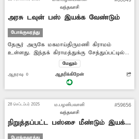
உள்ளிட்ட கனரக வாகனங்கள் செல்ல தடை
வந்தவாசி
விதிக்க வேண்டும். -பத்மநாபன், செங்கம்.
அரசு டவுன் பஸ் இயக்க வேண்டும்
போக்குவரத்து
தேசூர் அருகே மகமாய்திருமணி கிராமம்
உள்ளது. இந்தக் கிராமத்துக்கு சேத்துப்பட்டில்
இருந்து மடம் வழியாக அரசு டவுன் பஸ் இயக்க
மேலும்
வேண்டும். அப்படி இயக்கினால் பள்ளி, கல்லூரி,
ஆதரவு:
0
ஆதரிக்கிறேன்
மருத்துவ மனைக்கு செல்பவர்களுக்கு
வசதியாக இருக்கும். இது சம்பந்தமாக அரசு
போக்குவரத்துக்கழக அதிகாரிகள் நடவடிக்கை
எடுத்து மேற்கண்ட வழியில் டவுன் பஸ் இயக்க
28 செப்டம்பர் 2025
ம.பழனிபவானி
#59656
வேண்டும். -ம.ம.பழனி பவானி,
வந்தவாசி
மகமாய்திருமணி.
நிறுத்தப்பட்ட பஸ்சை மீண்டும் இயக்க
வேண்டும்
போக்குவரத்து