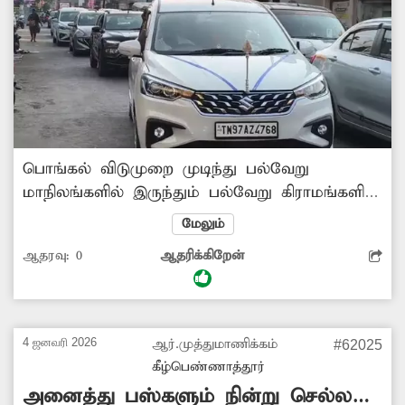
பொங்கல் விடுமுறை முடிந்து பல்வேறு
மாநிலங்களில் இருந்தும் பல்வேறு கிராமங்களில்
இருந்தும் வாகனங்களில் வந்தவாசி வழியாக
மேலும்
சென்னைக்கு செல்கின்றனர். இதனால்
ஆதரவு:
0
ஆதரிக்கிறேன்
வந்தவாசி நகரில் கடுமையான போக்குவரத்து
நெரிசல் ஏற்பட்டு உள்ளது. இதனால் வாகன
ஓட்டிகள், பொதுமக்கள் பெரிதும் பாதிக்கப்பட்டு
வருகின்றனர். ஓரிரு நாட்களுக்கு வந்தவாசி
4 ஜனவரி 2026
ஆர்.முத்துமாணிக்கம்
#62025
போலீசார் போக்குவரத்து நெரிசலை சரி செய்ய
‎கீழ்பெண்ணாத்தூர்
வேண்டும் எனக் கேட்டுக்கொள்கிறோம்.
அனைத்து பஸ்களும் நின்று செல்ல
-கந்தன், வந்தவாசி.