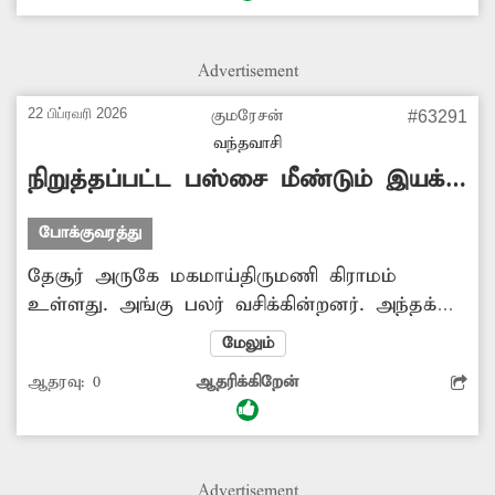
அச்சப்படுகின்றனர். சிவன் படை வீதி,
கடம்பராயர் தெரு பகுதிகளில் சுற்றித்திரியும்
Advertisement
மாடுகளை அதிகாரிகள் பிடித்து அதன்
உரிமையாளர்களுக்கு அபராதம் விதிக்க
22 பிப்ரவரி 2026
குமரேசன்
#63291
வேண்டும். -ஜாபர்பாஷா, சமூக ஆர்வலர்,
வந்தவாசி
திருவண்ணாமலை.
நிறுத்தப்பட்ட பஸ்சை மீண்டும் இயக்க
வேண்டும்
போக்குவரத்து
தேசூர் அருகே மகமாய்திருமணி கிராமம்
உள்ளது. அங்கு பலர் வசிக்கின்றனர். அந்தக்
கிராமத்தில் இருந்து 104பி என்ற அரசு பஸ்
மேலும்
வந்தவாசி, தேசூர் வழியாக சென்னைக்கு
ஆதரவு:
0
ஆதரிக்கிறேன்
இயக்கப்பட்டது. அந்தப் பஸ்சை நிறுத்தி
விட்டார்கள். நிறுத்தப்பட்ட பஸ்சை மீண்டும்
இயக்க போக்குவரத்துக்கழக அதிகாரிகள்
நடவடிக்கை எடுக்க வேண்டும். -குமரேசன்,
Advertisement