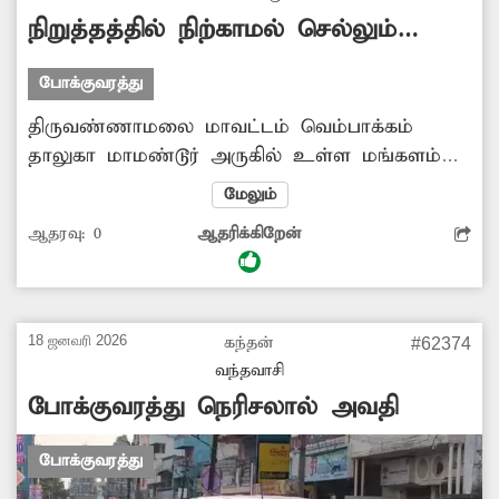
நிறுத்தத்தில் நிற்காமல் செல்லும்
பஸ்கள்
போக்குவரத்து
திருவண்ணாமலை மாவட்டம் வெம்பாக்கம்
தாலுகா மாமண்டூர் அருகில் உள்ள மங்களம்
கூட்டுச்சாலை, புதுப்பாளையம் கூட்டுச்சாலை
மேலும்
பஸ் நிறுத்தத்தில் பயணிகள் நிழற்குடை
ஆதரவு:
0
ஆதரிக்கிறேன்
உள்ளது. ஆனால், அந்த நிறுத்தத்தில் கடந்த
ஒரு ஆண்டாக டவுன் பஸ்கள் நிறுத்தப்படுவது
இல்லை. பயணிகளின் நலன் கருதி டவுன் பஸ்
கண்டக்டர்கள், டிரைவர்கள் புதுப்பாளையம்
18 ஜனவரி 2026
கந்தன்
#62374
கூட்டுச்சாலையில் உள்ள நிறுத்தத்தில் பஸ்களை
வந்தவாசி
நிறுத்தி பயணிகளை ஏற்றி செல்ல வேண்டும்.
போக்குவரத்து நெரிசலால் அவதி
-மோகனவேல் முனுசாமி, மாமண்டூர்.
போக்குவரத்து