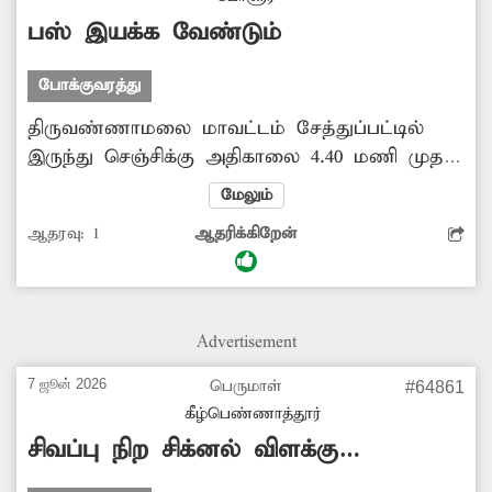
வழியாக செல்ல வேண்டும், ஆற்காட்டில்
பஸ் இயக்க வேண்டும்
இருந்து வருபவர்கள் புதிய...
போக்குவரத்து
திருவண்ணாமலை மாவட்டம் சேத்துப்பட்டில்
இருந்து செஞ்சிக்கு அதிகாலை 4.40 மணி முதல்
6.10 மணி வரை அரசு, தனியார் பஸ்கள்
மேலும்
இயக்கப்படவில்லை. இந்த இடைவெளியில்
ஆதரவு:
1
ஆதரிக்கிறேன்
செஞ்சிக்கு பஸ் விட வேண்டும். சேத்துப்பட்டு
பகுதியில் இருந்து புதுச்சேரி ஜிப்மர்
மருத்துவமனைக்கு அதிகாலை பஸ்
இயக்கப்பட்டால் நோயாளிகள், பயணிகளுக்கு
Advertisement
பயனுள்ளதாக இருக்கும். வேலூர்
பணிமனையில் இருந்து வேலூர், ஆரணி,
7 ஜூன் 2026
பெருமாள்
#64861
வந்தவாசி, திண்டிவனம், புதுச்சேரிக்கு பஸ்
‎கீழ்பெண்ணாத்தூர்
இயக்கப்பட வேண்டும். -மு.ஷாநவாஸ் ஷரிப்,
சிவப்பு நிற சிக்னல் விளக்கு
சேத்துப்பட்டு.
ஒளிரவில்லை