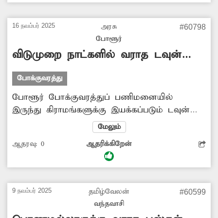
பெரும்பாலான மக்கள் தங்களது வாகனங்களை
சாலையோரம் போக்குவரத்துக்கு இடையூறாக
16 நவம்பர் 2025
அரசு
#60798
நிறுத்திவிட்டு செல்கின்றனர். இதனால் விபத்து
போளூர்
ஏற்படும் அச்சம் உள்ளது. எனவே இதுகுறித்து
விடுமுறை நாட்களில் வராத டவுன்
மாவட்ட காவல்துறை உரிய நடவடிக்கை எடுக்க
பஸ்கள்
வேண்டும். - ராஜா, திருவண்ணாமலை.
போக்குவரத்து
போளூர் போக்குவரத்துப் பணிமனையில்
இருந்து கிராமங்களுக்கு இயக்கப்படும் டவுன்
பஸ்கள் சனி, ஞாயிற்றுக்கிழமை பள்ளி
மேலும்
மாணவர்களுக்கு விடுமுறை என காரணம் காட்டி
ஆதரவு:
0
ஆதரிக்கிறேன்
டவுன் பஸ்களை சிறப்பு பஸ்களாக வெளியூருக்கு
இயக்குகிறார்கள். இதனால் கிராமங்களுக்கு
செல்லும் பொதுமக்கள் மிகச் சிரமத்துக்கு
உள்ளாகின்றனர். எனவே கிராமத்துக்கு
9 நவம்பர் 2025
தமிழ்வேலன்
#60599
செல்லும் டவுன் பஸ்களை தடைபடாமல்
வந்தவாசி
தொடர்ந்து இயக்க போக்குவரத்துக்கழக