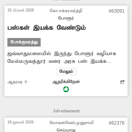
தேசூர்.
15 பிப்ரவரி 2026
கோ.சக்கரவர்த்தி
#63091
போளூர்
பஸ்கள் இயக்க வேண்டும்
போக்குவரத்து
ஜவ்வாதுமலையில் இருந்து போளூர் வழியாக
மேல்மருவத்தூர் வரை அரசு பஸ் இயக்க
வேண்டும். அதேபோல் ஜமுனாமரத்தூரில்
மேலும்
இருந்து ஆட்டியானூருக்கு 10 கிலோ மீட்டர்
ஆதரவு:
0
ஆதரிக்கிறேன்
தூரம் மேல்பட்டு செல்லும் தடம் எண்:777 என்ற
பஸ்சை ஆட்டியானூர் வரை 2 முறை திருப்பி
விட்டால் ஜமுனாமரத்தூர் செல்லும்
வியாபாரிகள், மாணவர்கள், அரசு
Advertisement
ஊழியர்களுக்கு பயனுள்ளதாக இருக்கும்
போக்குவரத்துக்கழக அதிகாரிகள் நடவடிக்கை
18 ஜனவரி 2026
மோகனவேல்முனுசாமி
#62376
எடுப்பார்களா? -கோ.சக்கரவர்த்தி, ஆட்டியானூர்.
செய்யாறு