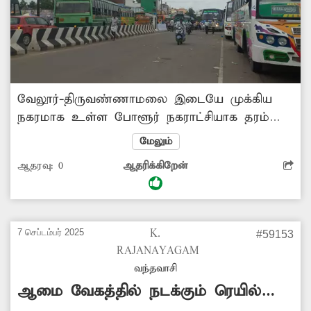
வேலூர்-திருவண்ணாமலை இடையே முக்கிய
நகரமாக உள்ள போளூர் நகராட்சியாக தரம்
உயர்த்தப்பட்டுள்ளது. ரூ.1 கோடியே 3
மேலும்
லட்சத்தில் ரவுண்டானா, சாலை
ஆதரவு:
0
ஆதரிக்கிறேன்
அகலப்படுத்துதல், பஸ் நிலையம் உள்ளே
புதிதாக கழிவுநீர் கால்வாய், குளியல் அறைகள்
ஆகியவை புனரமைக்கும் பணிகள் நடக்கின்றன.
இதனால் போளூர் பஸ் நிலைய பகுதியில்
7 செப்டம்பர் 2025
K.
#59153
போக்குவரத்து நெரிசல் ஏற்படுகிறது.
RAJANAYAGAM
வாகனங்கள் சிக்கி நகர முடியாமல்
வந்தவாசி
தவிக்கின்றன. எனவே சம்பந்தப்பட்ட
ஆமை வேகத்தில் நடக்கும் ரெயில்
அதிகாரிகள் நடவடிக்கை எடுத்து கலைஞர் சிலை
பாதை பணி