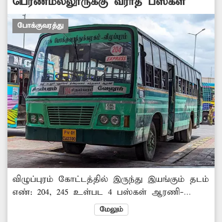
பெரணமல்லூருக்கு வராத பஸ்கள்
அதிகாரிகள் நடவடிக்கை எடுப்பார்களா?
-அரசு, போளூர்.
போக்குவரத்து
விழுப்புரம் கோட்டத்தில் இருந்து இயங்கும் தடம்
எண்: 204, 245 உள்பட 4 பஸ்கள் ஆரணி-
வந்தவாசி சாலையில் உள்ள பெரணமல்லூர்
மேலும்
வழியாக செல்ல வேண்டும் என்ற ஆணையை