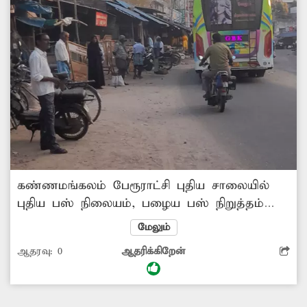
கண்ணமங்கலம் பேரூராட்சி புதிய சாலையில்
புதிய பஸ் நிலையம், பழைய பஸ் நிறுத்தம்
என 2 இடங்கள் உள்ளன. வேலூர்-
மேலும்
திருவண்ணாமலை மார்க்கமாகச் செல்லும்
ஆதரவு:
0
ஆதரிக்கிறேன்
பஸ்கள் இங்கு நின்று செல்கின்றன. பழைய
பஸ் நிறுத்தம் பகுதியில் இருந்த பயணிகள்
நிழற்குடையை கடந்த சில ஆண்டுகளுக்கு