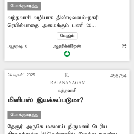
அருகே தற்காலிக பஸ் நிலையம்
போக்குவரத்து
அமைக்கப்படுமா? -ராமர், போளூர்.
வந்தவாசி வழியாக திண்டிவனம்-நகரி
ரெயில்பாதை அமைக்கும் பணி 20
ஆண்டுகளாக ஆமை வேகத்தில் நடந்து
மேலும்
வருகிறது. மத்திய அரசு உடனடியாக
ஆதரவு:
0
ஆதரிக்கிறேன்
நடவடிக்கை எடுத்து ரெயில் பாதை அமைக்கும்
பணியை விரைவுப்படுத்த வேண்டும்.
-ம.ம.பழனி, வந்தவாசி.
24 ஆகஸ்ட் 2025
K.
#58754
RAJANAYAGAM
வந்தவாசி
மினிபஸ் இயக்கப்படுமா?
போக்குவரத்து
தேசூர் அருகே மகமாய் திருமணி பெரிய