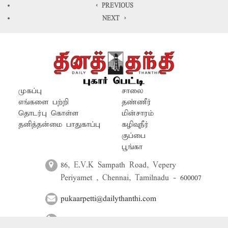
முன்பு நெடுஞ்சாலைத்துறையினர் இடித்து
< PREVIOUS
அகற்றி விட்டனர். இடித்த இடத்திலேயே புதிய
NEXT >
நிழற்குடை கட்ட அதிகாரிகள் நடவடிக்கை
எடுப்பார்களா? -ஏழுமலை, கண்ணமங்கலம்.
முகப்பு
சாலை
எங்களை பற்றி
தண்ணீர்
தொடர்பு கொள்ள
மின்சாரம்
தனித்தன்மை பாதுகாப்பு
கழிவுநீர்
குப்பை
பூங்கா
86, E.V.K Sampath Road, Vepery
Periyamet , Chennai, Tamilnadu - 600007
pukaarpetti@dailythanthi.com
044-71303000