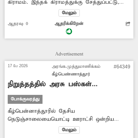
கிராமம். இந்தக் கிராமத்துக்கு சேத்துப்பட்டு,
மடம், வயலூர், மகமாய்திருமணி வரை அரசு
மேலும்
டவுன் பஸ் இயக்கினால் பொதுமக்களுக்கு
ஆதரவு:
0
ஆதரிக்கிறேன்
பயனுள்ளதாக இருக்கும். அரசு
போக்குவரத்துக்கழகம் நடவடிக்கை எடுத்து அரசு
டவுன் பஸ் இயக்க வேண்டும். -ம.ம.பழனி,
மகமாய்திருமணி.
Advertisement
17 மே 2026
அரங்க.முத்துமாணிக்கம்
#64349
‎கீழ்பெண்ணாத்தூர்
நிறுத்தத்தில் அரசு பஸ்கள்
நிற்பதில்லை
போக்குவரத்து
கீழ்பென்னாத்தூரில் தேசிய
நெடுஞ்சாலையையொட்டி ஊராட்சி ஒன்றிய
அலுவலகம், வேளாண் அலுவலம், கல்வித்துறை
மேலும்
அலுவலகம், நெடுஞ்சாலைத்துறை அலுவலகம்,