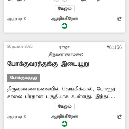
இடத்திலேயே ஆட்டோக்களை நிறுத்தி
மேலும்
பயணிகளை ஏற்றி இறக்குகின்றனர். இதனால்
ஆதரவு:
0
ஆதரிக்கிறேன்
விபத்துகள் ஏற்படுகின்றன. விபத்துகளை
தவிர்க்க ஆட்டோக்களை சிறிது தூரம் முன்னே
சென்று பயணிகளை ஏற்றி இறக்க போலீசார்
நடவடிக்கை எடுக்க வேண்டும். -டி.செல்வமணி,
30 நவம்பர் 2025
ராஜா
#61156
கீழ்பென்னாத்தூர்.
திருவண்ணாமலை
போக்குவரத்துக்கு இடையூறு
போக்குவரத்து
திருவண்ணாமலையில் வேங்கிக்கால், போளூர்
சாலை பிரதான பகுதியாக உள்ளது. இந்தப்
பகுதி காலை முதல் இரவு வரை அனைத்து
மேலும்
நேரத்திலும் போக்குவரத்து நிறைந்து
ஆதரவு:
0
ஆதரிக்கிறேன்
காணப்படும். ஓட்டல்கள், மளிகைக் கடைகள்
போன்றவற்றுக்கு மோட்டார் சைக்கிளில் வரும்