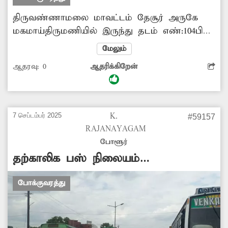
திருவண்ணாமலை மாவட்டம் தேசூர் அருகே
மகமாய்திருமணியில் இருந்து தடம் எண்:104பி
என்ற பஸ் சென்னைக்கு இயக்கப்பட்டு வந்தது.
மேலும்
அந்த பஸ்சை இடையே நிறுத்தி விட்டார்கள்.
ஆதரவு:
0
ஆதரிக்கிறேன்
நிறுத்தப்பட்ட பஸ்சை மீண்டும் இயக்க
சம்பந்தப்பட்ட போக்குவரத்துக்கழக அதிகாரிகள்
நடவடிக்கை எடுக்க வேண்டும். -ம.பழனிபவானி,
வந்தவாசி.
7 செப்டம்பர் 2025
K.
#59157
RAJANAYAGAM
போளூர்
தற்காலிக பஸ் நிலையம்
அமைக்கப்படுமா?
போக்குவரத்து