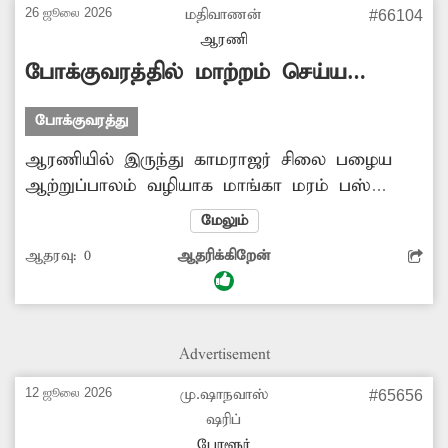
26 ஜூலை 2026
மதிவாணன்
#66104
ஆரணி
போக்குவரத்தில் மாற்றம் செய்ய
வேண்டும்
போக்குவரத்து
ஆரணியில் இருந்து காமராஜர் சிலை பழைய
ஆற்றுப்பாலம் வழியாக மாங்கா மரம் பஸ்
நிறுத்தம் வழியாக வந்து செல்லக்கூடிய
மேலும்
அனைத்து பஸ்களும் தற்போது அரசு
ஆதரவு:
0
ஆதரிக்கிறேன்
போக்குவரத்துக்கழக பணிமனையில் இருந்து
புதிய ஆற்றுப் பாலம் வழியாக நகருக்கு வந்து
விடுகின்றன. மாங்கா மரம் பஸ் நிறுத்தத்தில்
இறங்கக்கூடிய சேவூர், ராட்டினமங்கலம்
Advertisement
பொதுமக்கள் மிகவும் சிரமப்படுகின்றனர்.
ஆகவே போக்குவரத்துத் துறையினர் உரிய
12 ஜூலை 2026
மு.ஷாநவாஸ்
#65656
நடவடிக்கை எடுத்து ஆரணியில் இருந்து
ஷரிப்
போகும்போது மாங்கா மரம் பஸ் நிறுத்தும்
போளூர்