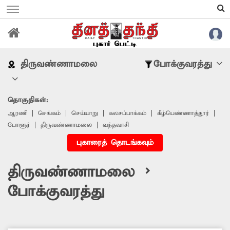
திருவண்ணாமலை
போக்குவரத்து
தொகுதிகள்:
ஆரணி
செங்கம்
செய்யாறு
கலசப்பாக்கம்
‎கீழ்பெண்ணாத்தூர்
போளூர்
திருவண்ணாமலை
வந்தவாசி
புகாரைத் தொடங்கவும்
திருவண்ணாமலை >
போக்குவரத்து