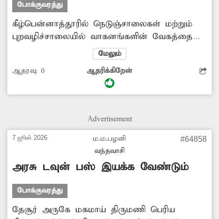
போக்குவரத்து
கீழ்பென்னாத்தூரில் நெடுஞ்சாலைகள் மற்றும்
புறவழிச்சாலையில் வாகனங்களின் வேகத்தை
குறைக்கும் வகையில் சிவப்பு சிக்னல் விளக்கு
மேலும்
ஒளிரும். ஆனால், கடந்த 6 மாதமாக அந்த
ஆதரவு:
0
ஆதரிக்கிறேன்
விளக்கு ஒளிரவில்லை. இதனால் பஸ்கள்,
லாரிகள், கார்கள், இருசக்கர வாகனங்கள்
வேகமாக வருவதால் பொதுமக்கள் அச்சத்தில்
உள்ளனர். எனவே நெடுஞ்சாலைத்துறை
Advertisement
அதிகாரிகள் உரிய நடவடிக்கை எடுத்து விபத்து
நடக்காமல் ஏற்பாடு செய்ய வேண்டும்.
7 ஜூன் 2026
ம.ம.பழனி
#64858
-பெருமாள், கீழ்பென்னாத்தூர்.
வந்தவாசி
அரசு டவுன் பஸ் இயக்க வேண்டும்
போக்குவரத்து
தேசூர் அருகே மகமாய் திருமணி பெரிய