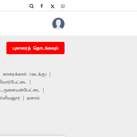
புகாரைத் தொடங்கவும்
காரைக்கால் (வடக்கு)
ியார்பேட்டை
உருளையன்பேட்டை
ல்லியனூர்
ஏனாம்