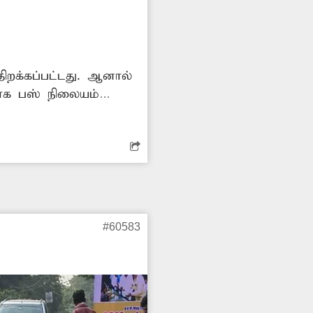
திறக்கப்பட்டது. ஆனால்
மாக பஸ் நிலையம்
ை எடுப்பார்களா?
#60583