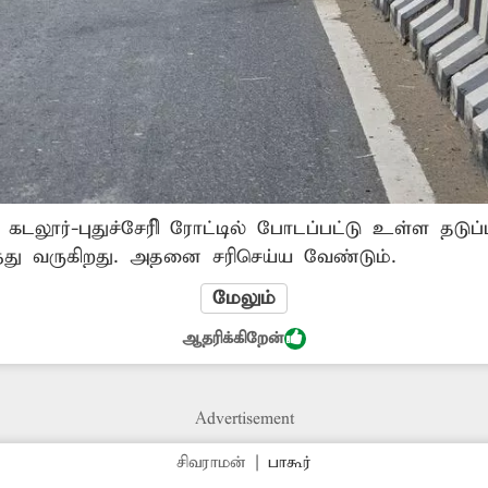
ல் கடலூர்-புதுச்சேரிி ரோட்டில் போடப்பட்டு உள்ள தடுப
ந்து வருகிறது. அதனை சரிசெய்ய வேண்டும்.
மேலும்
ஆதரிக்கிறேன்
Advertisement
சிவராமன்
|
பாகூர்