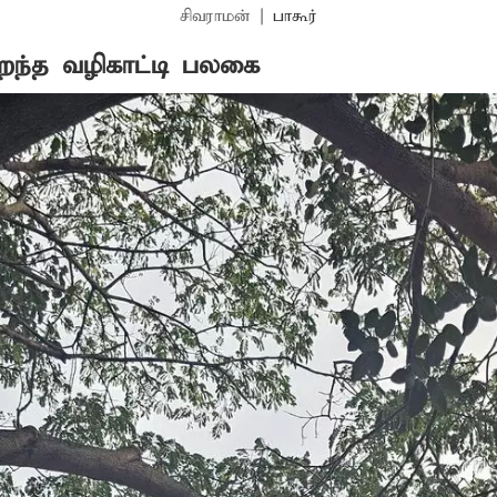
சிவராமன்
|
பாகூர்
ைந்த வழிகாட்டி பலகை