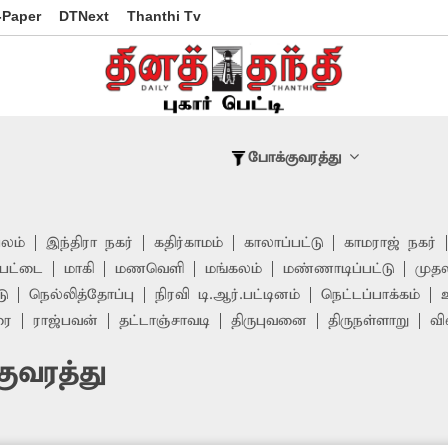
-Paper
DTNext
Thanthi Tv
போக்குவரத்து
பலம்
இந்திரா நகர்
கதிர்காமம்
காலாப்பட்டு
காமராஜ் நகர்
ேட்டை
மாகி
மணவெளி
மங்கலம்
மண்ணாடிப்பட்டு
முதல
டு
நெல்லித்தோப்பு
நிரவி டி.ஆர்.பட்டினம்
நெட்டப்பாக்கம்
ரை
ராஜ்பவன்
தட்டாஞ்சாவடி
திருபுவனை
திருநள்ளாறு
வி
ுவரத்து