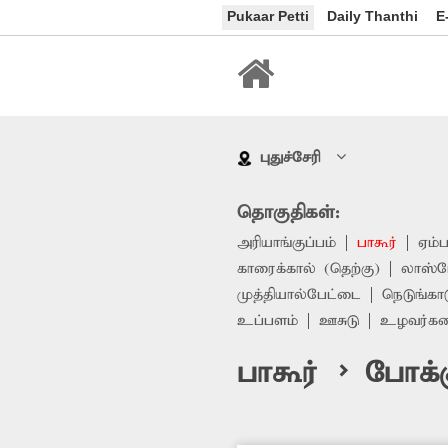
Pukaar Petti
Daily Thanthi
E
புதுச்சேரி
தொகுதிகள்:
அரியாங்குப்பம்
பாகூர்
ஏம்
காரைக்கால் (தெற்கு)
லாஸ்ப
முத்தியால்பேட்டை
நெடுங்கா
உப்பளம்
ஊசுடு
உழவர்க
பாகூர் > போக்க