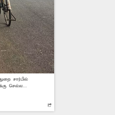
ுறை சார்பில்
க்கு செல்ல
 வழிகாட்டி பலகை