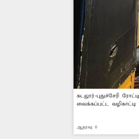
கடலூர்-புதுச்சேரி ரோட
வைக்கப்பட்ட வழிகாட்ட
வழிதெரியாமல் வாகன ஓ
தெரிய நடவடிக்கை எடுப
ஆதரவு:
0