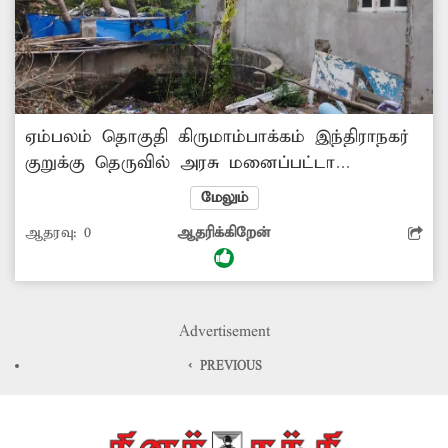
ஏம்பலம் தொகுதி கிருமாம்பாக்கம் இந்திராநகர்
குறுக்கு தெருவில் அரசு மனைப்பட்டா
வழங்கியதில் பழமையான கிணறு உள்ளது.
மேலும்
இந்த கிணற்று அருகில் மனைபட்டா
ஆதரவு:
0
ஆதரிக்கிறேன்
வழங்கப்பட்டதில் வீடு கட்டும் போது
உள்வாங்குகிறது. இதனால் அச்சத்துடன் வாழும்
நிலை உருவாகியுள்ளது. இது சம்பந்தமாக
வருவாய்த்துறை மற்றும் ஆதிதிராவிடர்
Advertisement
நலத்துறை நடவடிக்கை எடுக்க வேண்டும்.
< PREVIOUS