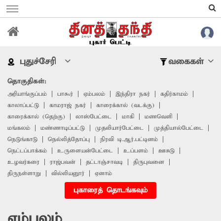
புதுச்சேரி
வகைகள்
தொகுதிகள்:
அரியாங்குப்பம்
பாகூர்
ஏம்பலம்
இந்திரா நகர்
கதிர்காமம்
காலாப்பட்டு
காமராஜ் நகர்
காரைக்கால் (வடக்கு)
காரைக்கால் (தெற்கு)
லாஸ்பேட்டை
மாகி
மணவெளி
மங்கலம்
மண்ணாடிப்பட்டு
முதலியார்பேட்டை
முத்தியால்பேட்டை
நெடுங்காடு
நெல்லித்தோப்பு
நிரவி டி.ஆர்.பட்டினம்
நெட்டப்பாக்கம்
உருளையன்பேட்டை
உப்பளம்
ஊசுடு
உழவர்கரை
ராஜ்பவன்
தட்டாஞ்சாவடி
திருபுவனை
திருநள்ளாறு
வில்லியனூர்
ஏனாம்
புகாரைத் தொடங்கவும்
ஏம்பலம்