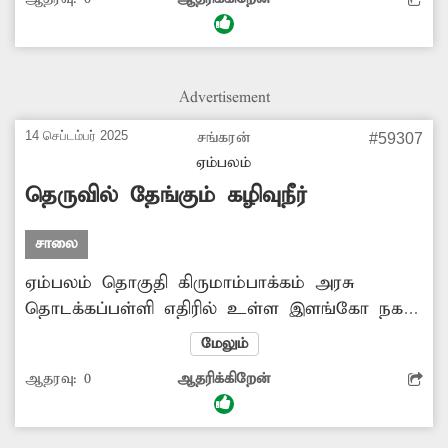
கொசுக்களை ஒழிக்க மருந்து தெளிக்க
வேண்டும்.
Advertisement
14 செப்டம்பர் 2025
சங்கரன்
#59307
ஏம்பலம்
தெருவில் தேங்கும் கழிவுநீர்
சாலை
ஏம்பலம் தொகுதி கிருமாம்பாக்கம் அரசு
தொடக்கப்பள்ளி எதிரில் உள்ள இளங்கோ நகர்
பகுதியில் கழிவுநீர் செல்ல வழியில் தெருவில்
மேலும்
வழிந்தோடுகிறது. இதனால் துர்நாற்றம்
ஆதரவு:
0
ஆதரிக்கிறேன்
வீசுவதால் பொதுமக்களுக்கு தொற்று நோய்
பரவும் அபாயம் ஏற்பட்டுள்ளது.