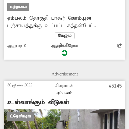
மற்றவை
ஏம்பலம் தொகுதி பாகூர் கொம்யூன்
பஞ்சாயத்துக்கு உட்பட்ட கந்தன்பேட்
கிராமத்தில் சுடுகாட்டிற்கு தண்ணீர் வசதி, மின்
மேலும்
விளக்கு வசதி மற்றும் இரும்பினால் ஆன கேட்
ஆதரவு:
0
ஆதரிக்கிறேன்
அமைத்து தர வேண்டும்
Advertisement
30 ஜூலை 2022
சிவராமன்
#5145
ஏம்பலம்
உள்வாங்கும் வீடுகள்
ட்ரெண்டிங்