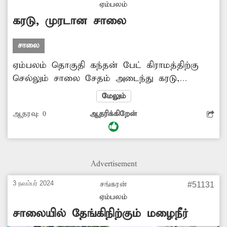
ஏம்பலம்
கரடு, முரடான சாலை
சாலை
ஏம்பலம் தொகுதி கந்தன் பேட் கிராமத்திற்கு
செல்லும் சாலை சேதம் அடைந்து கரடு,
முரடாக காட்சியளித்தது. இதனால் வாகன
மேலும்
ஓட்டிகள் அவதி அடைந்து வருகின்றனர்.
ஆதரவு:
0
ஆதரிக்கிறேன்
சேதமடைந்த சாலையை சீரமைக்க நடவடிக்கை
எடுக்க வேண்டும்.
Advertisement
3 நவம்பர் 2024
சங்கரன்
#51131
ஏம்பலம்
சாலையில் தேங்கிநிற்கும் மழைநீர்