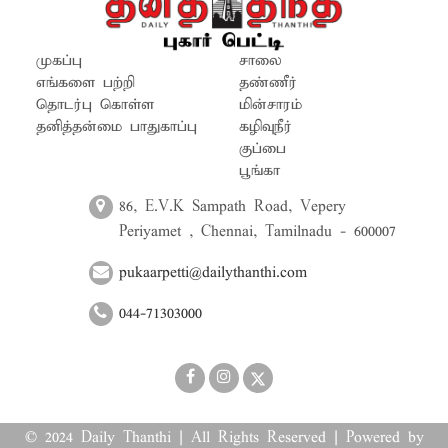
முகப்பு
சாலை
எங்களை பற்றி
தண்ணீர்
தொடர்பு கொள்ள
மின்சாரம்
தனித்தன்மை பாதுகாப்பு
கழிவுநீர்
குப்பை
பூங்கா
86, E.V.K Sampath Road, Vepery
Periyamet , Chennai, Tamilnadu - 600007
pukaarpetti@dailythanthi.com
044-71303000
© 2024 Daily Thanthi | All Rights Reserved | Powered by