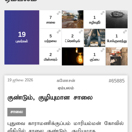
7
1
சாலை
கழிவுநீர்
19
5
2
1
மற்றவை
ட்ரெண்டிங்
போக்குவரத்து
புகார்கள்
2
1
மின்சாரம்
குப்பை
19 ஜூலை 2026
கணேசன்
#65885
ஏம்பலம்
குண்டும், குழியுமான சாலை
சாலை
புதுவை காராமணிக்குப்பம் மாரியம்மன் கோவில்
வீதியில் சாலை குண்டும், குழியுமாக