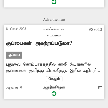
வனத்துறை நடவடிக்கை எடுக்கவேண்டும்.
Advertisement
8 பிப்ரவரி 2023
மணிகண்டன்
#27013
ஏம்பலம்
குப்பைகள் அகற்றப்படுமா?
குப்பை
புதுவை கொம்பாக்கத்தில் காலி இடங்களில்
குப்பைகள் குவிந்து கிடக்கிறது. இதில் கழிவுநீர்
தேங்குவதால் நோய் பரவும் அபாயம்
மேலும்
ஏற்படுகிறது. எனவே, குப்பைகளை அகற்ற
ஆதரவு:
0
ஆதரிக்கிறேன்
நடவடிக்கை எடுக்க வேண்டும்.