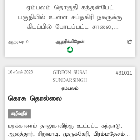
ஏம்பலம் தொகுதி கந்தன்பேட்
பகுதியில் உள்ள சப்தகிரி நகருக்கு
கிடப்பில் போடப்பட்ட சாலை,
குடிநீர், கழிவுநீர் வாய்க்கால்
ஆதரவு:
0
ஆதரிக்கிறேன்
வசதிகளை ஏற்படுத்தி தர அரசு
ஆதிதிராவிடர் மேம்பாட்டு கழகம்
நடவடிக்கை எடுக்க வேண்டும்
16 ஏப்ரல் 2023
GIDEON SUSAI
#31011
SUNDARSINGH
ஏம்பலம்
கொசு தொல்லை
கழிவுநீர்
மரக்காணம் தாலுகாவிற்கு உட்பட்ட கந்தாடு,
ஆலத்தூர், சிறுவாடி, முருக்கேரி, பிரம்மதேசம்