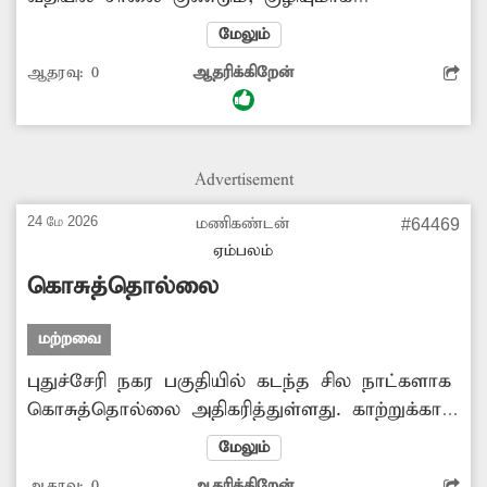
காட்சியளிக்கிறது. இதனால் வாகன ஓட்டிகள்
மேலும்
விபத்தில் சிக்கி வருகின்றனர். சாலையை
ஆதரவு:
0
ஆதரிக்கிறேன்
சீரமைக்க நடவடிக்கை எடுக்கப்படுமா?
Advertisement
24 மே 2026
மணிகண்டன்
#64469
ஏம்பலம்
கொசுத்தொல்லை
மற்றவை
புதுச்சேரி நகர பகுதியில் கடந்த சில நாட்களாக
கொசுத்தொல்லை அதிகரித்துள்ளது. காற்றுக்காக
ஜன்னல் கதவை திறந்து வைத்தால் கொசுக்கள்
மேலும்
புகுந்து இரவில் தூக்கத்தை கலைத்து விடுகிறது.
ஆதரவு:
0
ஆதரிக்கிறேன்