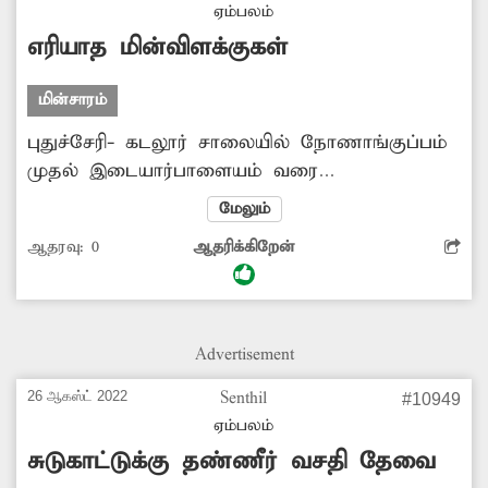
ஏம்பலம்
எரியாத மின்விளக்குகள்
மின்சாரம்
புதுச்சேரி- கடலூர் சாலையில் நோணாங்குப்பம்
முதல் இடையார்பாளையம் வரை
மெயின்ரோட்டில் உள்ள மின்விளக்குகள் சரிவர
மேலும்
எரிவதில்லை. இதனால் இரவு நேரத்தில் இருள்
ஆதரவு:
0
ஆதரிக்கிறேன்
சூழ்ந்து காணப்படுவதால் வாகன ஓட்டிகள்
விபத்தில் சிக்கி வருகின்றனர். மின்
விளக்குகளை ஒளிர வைக்க நடவடிக்கை
எடுக்கபடுமா?
Advertisement
26 ஆகஸ்ட் 2022
Senthil
#10949
ஏம்பலம்
சுடுகாட்டுக்கு தண்ணீர் வசதி தேவை