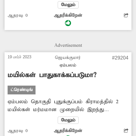
பகுதியில் கொசுத்தொல்லை அதிகரித்துள்ளது.
மேலும்
இதனால் பொதுமக்கள் நோய் பரவும் அபாயம்
ஆதரவு:
0
ஆதரிக்கிறேன்
ஏற்பட்டுள்ளது. அனைத்து கிராமங்களிலும் கொசு
மருந்து அடிக்க வேண்டும்.
Advertisement
19 மார்ச் 2023
ஜெயக்குமார்
#29204
ஏம்பலம்
மயில்கள் பாதுகாக்கப்படுமா?
ட்ரெண்டிங்
ஏம்பலம் தொகுதி புதுக்குப்பம் கிராமத்தில் 2
மயில்கள் மர்மமான முறையில் இறந்து
கிடந்தன. இதற்கு சமூக விரோதிகளின் செயலா
மேலும்
என்ற சந்தேகம் உள்ளது. எனவே தேசியப்
ஆதரவு:
0
ஆதரிக்கிறேன்
பறவையான மயிலை பாதுகாக்க புதுவை