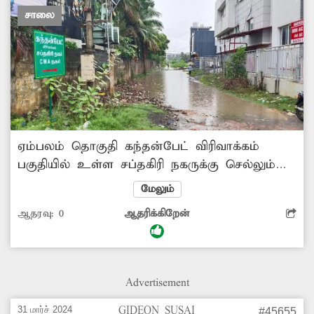
சாலை
ஏம்பலம் தொகுதி கந்தன்பேட் விரிவாக்கம்
பகுதியில் உள்ள சப்தகிரி நகருக்கு செல்லும்
பாதையில் மழைநீர் தேங்கியுள்ளது. இதனால்
மேலும்
சாலையில் உள்ள பள்ளங்கள் தெரியாமல்
ஆதரவு:
0
ஆதரிக்கிறேன்
வாகன ஓட்டிகள் விபத்தில் சிக்குகின்றனர்.
எனவே விபத்தை தடுக்க சாலையில்
தேங்கியுள்ள மழைநீரை அகற்றி சாலையை
சீரமைக்க நடவடிக்கை எடுக்க வேண்டும்.
Advertisement
31 மார்ச் 2024
GIDEON SUSAI
#45655