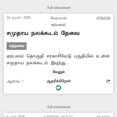
Advertisement
24 ஆகஸ்ட் 2025
சிவராமன்
#58699
ஏம்பலம்
சமுதாய நலக்கூடம் தேவை
மற்றவை
ஏம்பலம் தொகுதி சர்காசிமேடு பகுதியில் உள்ள
சமூதாய நலக்கூடம் இடிந்து
சேதமடைந்துவிட்டதால் பயன்படுத்த
மேலும்
முடியவில்லை. இங்கு புதிதாக சமுதாய
ஆதரவு:
1
ஆதரிக்கிறேன்
நலக்கூடம் கட்ட அரசு நடவடிக்கை
எடுக்கவேண்டும்.
Advertisement
2 மார்ச் 2025