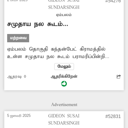
GIDEON SUSAI
#54276
SUNDARSINGH
ஏம்பலம்
சமுதாய நல கூடம்
புனரமைக்கப்படுமா?
மற்றவை
ஏம்பலம் தொகுதி கந்தன்பேட் கிராமத்தில்
உள்ள சமுதாய நல கூடம் பராமரிப்பின்றி
வீணாகி வருகிறது. இதனை சீரமைக்க
மேலும்
வேண்டும்.
ஆதரவு:
0
ஆதரிக்கிறேன்
Advertisement
5 ஜனவரி 2025
GIDEON SUSAI
#52831
SUNDARSINGH