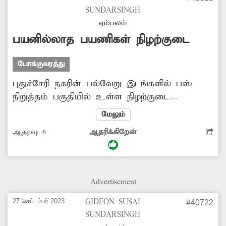
SUNDARSINGH
ஏம்பலம்
பயனில்லாத பயணிகள் நிழற்குடை
போக்குவரத்து
புதுச்சேரி நகரின் பல்வேறு இடங்களில் பஸ்
நிறுத்தம் பகுதியில் உள்ள நிழற்குடை
சேதமடைந்துபோய் உள்ளது. ஆனால் பல
மேலும்
இடங்களில் பஸ் நிறுத்தம் இல்லாத பகுதியில்
ஆதரவு:
6
ஆதரிக்கிறேன்
நிழற்குடை உள்ளது. இவை பயன்று போய்
இருக்கிறது. தேவையான இடங்களில் நிகழ்குடை
அமைக்க அதிகாரிகள் நடவடிக்கை
எடுப்பார்களா?
Advertisement
27 செப்டம்பர் 2023
GIDEON SUSAI
#40722
SUNDARSINGH