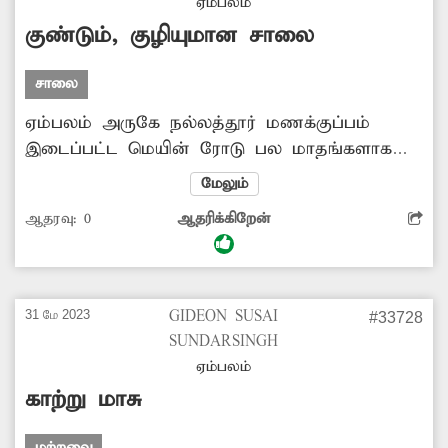
ஏம்பலம்
குண்டும், குழியுமான சாலை
சாலை
ஏம்பலம் அருகே நல்லத்தூர் மணக்குப்பம்
இடைப்பட்ட மெயின் ரோடு பல மாதங்களாக
சீரமைக்கப்படாமல் உள்ளது. குண்டும்,
மேலும்
குழியுமாக காணப்படும் இந்த சாலையை
ஆதரவு:
0
ஆதரிக்கிறேன்
சரிசெய்யவேண்டும்.
31 மே 2023
GIDEON SUSAI
#33728
SUNDARSINGH
ஏம்பலம்
காற்று மாசு
மற்றவை