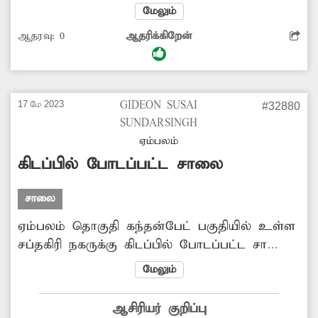
இல்லாததால் அப்பகுதி மக்கள் தவித்து
மேலும்
வருகின்றனர். எனவே அதிகாரிகள் உரிய
ஆதரவு:
0
ஆதரிக்கிறேன்
நடவடிக்கை எடுத்து அங்கு புதிய சாலை
அமைக்க வேண்டும்.
17 மே 2023
GIDEON SUSAI
#32880
SUNDARSINGH
ஏம்பலம்
கிடப்பில் போடப்பட்ட சாலை
சாலை
ஏம்பலம் தொகுதி கந்தன்பேட் பகுதியில் உள்ள
சப்தகிரி நகருக்கு கிடப்பில் போடப்பட்ட சாலை,
குடிநீர், கழிவுநீர் வாய்க்கால் வசதிகளை
மேலும்
ஏற்படுத்தி தர அரசு ஆதிதிராவிடர் மேம்பாட்டு
கழகம் நடவடிக்கை எடுக்க வேண்டும்
ஆசிரியர் குறிப்பு