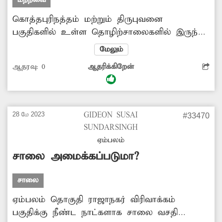
கொத்தபுரிநத்தம் மற்றும் திருபுவனை
பகுதிகளில் உள்ள தொழிற்சாலைகளில் இருந்து
வெளிவரும் வாயுவால் காற்று மாசுபாடு
மேலும்
ஏற்படுகிறது. இதனால் பொதுமக்கள் பலரும்
ஆதரவு:
0
ஆதரிக்கிறேன்
சுவாசிக்க சிரமப்படுகின்றனர். இதற்கு
சம்பந்தபட்ட துறை சார்ந்த அதிகாரிகள்
நடவடிக்கை எடுப்பார்களா?
28 மே 2023
GIDEON SUSAI
#33470
SUNDARSINGH
ஏம்பலம்
சாலை அமைக்கப்படுமா?
சாலை
ஏம்பலம் தொகுதி ராஜாநகர் விரிவாக்கம்
பகுதிக்கு நீண்ட நாட்களாக சாலை வசதி