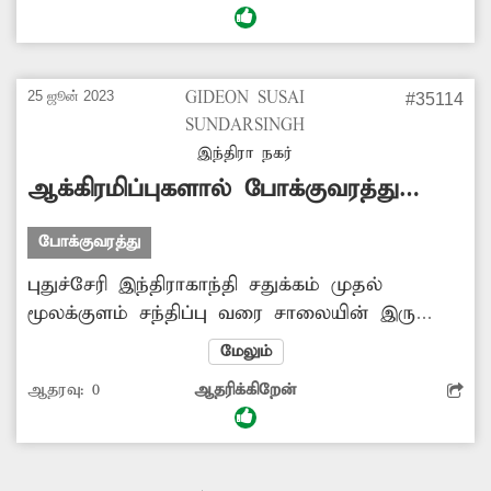
சிரமப்படுகின்றனர். எரியாத மின்விளக்கை
சரிசெய்ய நடவடிக்கை எடுக்க வேண்டும்.-
விநாயகமூர்த்தி, புதுச்சேரி.
25 ஜூன் 2023
GIDEON SUSAI
#35114
SUNDARSINGH
இந்திரா நகர்
ஆக்கிரமிப்புகளால் போக்குவரத்து
நெரிசல்
போக்குவரத்து
புதுச்சேரி இந்திராகாந்தி சதுக்கம் முதல்
மூலக்குளம் சந்திப்பு வரை சாலையின் இரு
புறமும் ஆக்கிரமிப்பு கடைகளால் தினமும்
மேலும்
போக்குவரத்து நெரிசல் ஏற்பட்டு வருகிறது. சில
ஆதரவு:
0
ஆதரிக்கிறேன்
நேரங்களில் விபத்துகளும் ஏற்பட்டு வருகிறது.
விபத்தை தடுக்க ஆக்கிரமிப்புகளை அகற்றி
சாலையை அகலப்படுத்த வேண்டும்.