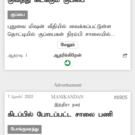
குவிந்து கிடக்கும் குப்பை
குப்பை
புதுவை மிஷன் வீதியில் வைக்கப்பட்டுள்ள
தொட்டியில் குப்பைகள் நிரம்பி சாலையில்
வழிந்து கிடக்கிறது. இதனால் அந்த பகுதியில்
மேலும்
துர்நாற்றம் வீசுவதுடன், சுகாதார சீர்கேடு
ஆதரவு:
1
ஆதரிக்கிறேன்
ஏற்பட்டுள்ளது. இதனை அகற்ற அதிகாரிகள்
நடவடிக்கை எடுப்பார்களா?
Advertisement
7 ஆகஸ்ட் 2022
MANIKANDAN
#6905
இந்திரா நகர்
கிடப்பில் போடப்பட்ட சாலை பணி
போக்குவரத்து