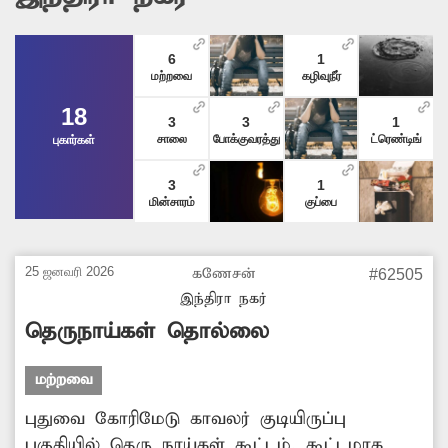
6
1
மற்றவை
கழிவுநீர்
18
3
3
1
சாலை
போக்குவரத்து
ட்ரெண்டிங்
புகார்கள்
3
1
மின்சாரம்
குப்பை
25 ஜனவரி 2026
கணேசன்
#62505
இந்திரா நகர்
தெருநாய்கள் தொல்லை
மற்றவை
புதுவை கோரிமேடு காவலர் குடியிருப்பு
பகுதியில் தெரு நாய்கள் கூட்டம், கூட்டமாக