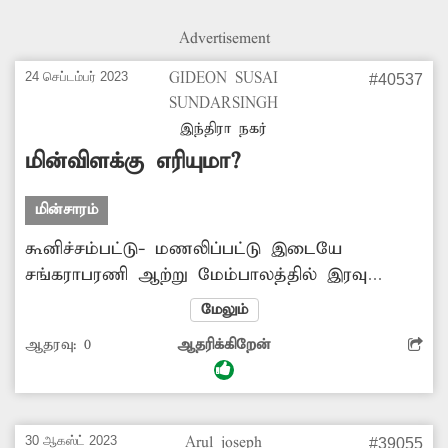
Advertisement
24 செப்டம்பர் 2023
GIDEON SUSAI
#40537
SUNDARSINGH
இந்திரா நகர்
மின்விளக்கு எரியுமா?
மின்சாரம்
கூனிச்சம்பட்டு- மணலிப்பட்டு இடையே
சங்கராபரணி ஆற்று மேம்பாலத்தில் இரவு
நேரங்களில் மின்விளக்குகள் சரிவர எரிவதில்லை.
மேலும்
இதனால் சமூக விரோதிகள் மது குடித்துவிட்டு
ஆதரவு:
0
ஆதரிக்கிறேன்
பாட்டில்களை பாலத்திலேயே உடைத்து
விடுகிறார்கள். மேம்பாலத்தின் மின்விளக்குகள்
ஒளிர நடவடிக்கை எடுக்கப்படுமா?
30 ஆகஸ்ட் 2023
Arul joseph
#39055