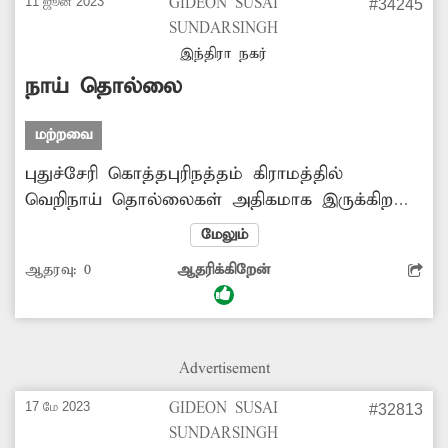
11 ஜூன் 2023
GIDEON SUSAI
#34245
SUNDARSINGH
இந்திரா நகர்
நாய் தொல்லை
மற்றவை
புதுச்சேரி கொத்தபுரிநத்தம் கிராமத்தில்
வெறிநாய் தொல்லைகள் அதிகமாக இருக்கிறது.
இதனால் முதியவர்கள், குழந்தைகள்
மேலும்
சாலைகளில் நடந்து செல்வதற்கு
ஆதரவு:
0
ஆதரிக்கிறேன்
அச்சப்படுகின்றனர். இரவில் சாலையில் செல்ல
முடியவில்லை. வீட்டு விலங்கு வாரியம்
நடவடிக்கை வேண்டும் பொதுமக்கள் கோரிக்கை
வைத்துள்ளனர்.
Advertisement
17 மே 2023
GIDEON SUSAI
#32813
SUNDARSINGH