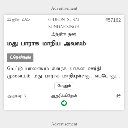
Advertisement
22 ஜூன் 2025
GIDEON SUSAI
#57162
SUNDARSINGH
இந்திரா நகர்
மது பாராக மாறிய அவலம்
ட்ரெண்டிங்
மேட்டுப்பாளையம் கனரக வாகன ஊர்தி
முனையம் மது பாராக மாறியுள்ளது. எப்போதும்
கூட்டமாக அமர்ந்து மது குடிக்கின்றனர்.
மேலும்
இதனால் தேவையில்லாத பிரச்சினை
ஆதரவு:
3
ஆதரிக்கிறேன்
ஏற்படுகிறது. இதை தடுக்க போலீசார்
நடவடிக்கை எடுக்க வேண்டும்.
Advertisement