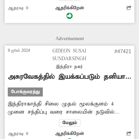
கிடக்கிறது. இதனை சரிசெய்து பயன்பாட்டிற்கு
ஆதரவு:
0
ஆதரிக்கிறேன்
கொண்டுவர நடவடிக்கை எடுக்க வேண்டும்.
Advertisement
9 ஜூன் 2024
GIDEON SUSAI
#47421
SUNDARSINGH
இந்திரா நகர்
அசுரவேகத்தில் இயக்கப்படும் தனியார்
பஸ்கள்
போக்குவரத்து
இந்திராகாந்தி சிலை முதல் மூலக்குளம் 4
முனை சந்திப்பு வரை சாலையின் நடுவில்
தடுப்புச்சுவர் அமைக்கப்பட்டுள்ளதால் சாலை
மேலும்
குறுகலாக உள்ளது. இந்த வழியாக விழுப்புரம்
ஆதரவு:
0
ஆதரிக்கிறேன்
செல்லும் தனியார் பஸ்கள் அசுர வேகத்தில்