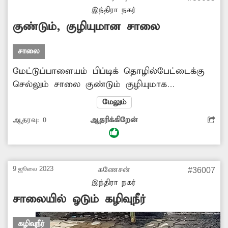
இந்திரா நகர்
குண்டும், குழியுமான சாலை
சாலை
மேட்டுப்பாளையம் பிப்டிக் தொழில்பேட்டைக்கு
செல்லும் சாலை குண்டும் குழியுமாக
காணப்படுகிறது. இதனால் வாகனங்கள் அடிக்கடி
மேலும்
பழுதடைந்து ஆங்காங்கே வழியில் நிற்கிறது.
ஆதரவு:
0
ஆதரிக்கிறேன்
சம்பந்தப்பட்ட அதிகாரிகள் சாலைகளை ஆய்வு
செய்து செப்பனிட வேண்டும்.-
9 ஜூலை 2023
கணேசன்
#36007
இந்திரா நகர்
சாலையில் ஓடும் கழிவுநீர்
கழிவுநீர்