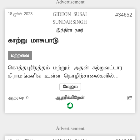
Advertisement
18 ஜூன் 2023
GIDEON SUSAI
#34652
SUNDARSINGH
இந்திரா நகர்
காற்று மாசுபாடு
மற்றவை
கொத்தபுரிநத்தம் மற்றும் அதன் சுற்றுவட்டார
கிராமங்களில் உள்ள தொழிற்சாலைகளில்
இருந்து வெளியேறும் நச்சுபுகையால்
மேலும்
பொதுமக்கள் பெரிதும் பாதிக்கப்பட்டு
ஆதரவு:
0
ஆதரிக்கிறேன்
வருகின்றனர். இது குறித்து மாசுகட்டுப்பாட்டு
வாரிய அதிகாரிகள் ஆய்வு நடவடிக்கை எடுக்க
வேண்டும்.
Advertisement