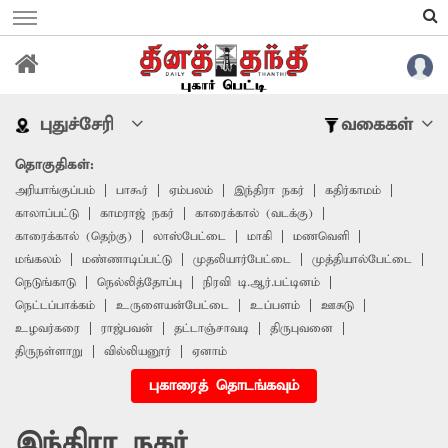
புதுச்சேரி
வகைகள்
தொகுதிகள்:
அரியாங்குப்பம்
பாகூர்
ஏம்பலம்
இந்திரா நகர்
கதிர்காமம்
காலாப்பட்டு
காமராஜ் நகர்
காரைக்கால் (வடக்கு)
காரைக்கால் (தெற்கு)
லாஸ்பேட்டை
மாகி
மணவெளி
மங்கலம்
மண்ணாடிப்பட்டு
முதலியார்பேட்டை
முத்தியால்பேட்டை
நெடுங்காடு
நெல்லித்தோப்பு
நிரவி டி.ஆர்.பட்டினம்
நெட்டப்பாக்கம்
உருளையன்பேட்டை
உப்பளம்
ஊசுடு
உழவர்கரை
ராஜ்பவன்
தட்டாஞ்சாவடி
திருபுவனை
திருநள்ளாறு
வில்லியனூர்
ஏனாம்
புகாரைத் தொடங்கவும்
இந்திரா நகர்