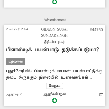
செல்வதால் அடிக்கடி விபத்துகள் ஏற்பட்டு
வருகிறது. இதை தடுக்க நடவடிக்கை
எடுக்கப்படுமா?
Advertisement
25 பிப்ரவரி 2024
GIDEON SUSAI
#44760
SUNDARSINGH
இந்திரா நகர்
பிளாஸ்டிக் பயன்பாடு தடுக்கப்படுமா?
மற்றவை
புதுச்சேரியில் பிளாஸ்டிக் பைகள் பயன்பாட்டுக்கு
தடை இருக்கும் நிலையில் உணவகங்கள்
உள்பட பல்வேறு கடைகளில் தாராளமாக
மேலும்
புழக்கத்தில் உள்ளது. இதனை தடுக்க
ஆதரவு:
0
ஆதரிக்கிறேன்
அதிகாரிகள் உறுதியான நடவடிக்கை
எடுப்பார்களா?