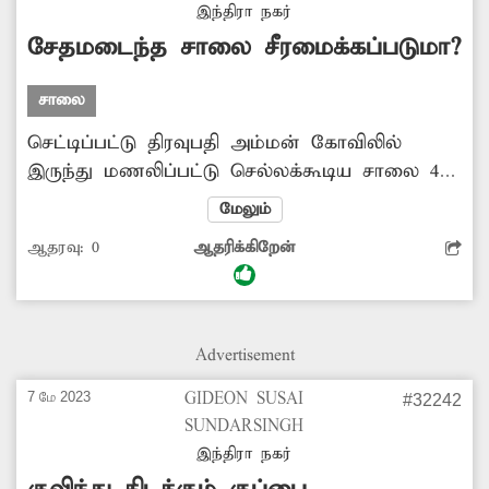
இந்திரா நகர்
சேதமடைந்த சாலை சீரமைக்கப்படுமா?
சாலை
செட்டிப்பட்டு திரவுபதி அம்மன் கோவிலில்
இருந்து மணலிப்பட்டு செல்லக்கூடிய சாலை 40
ஆண்டுக்கு முன்பு போடப்பட்டது. இந்த சாலை
மேலும்
மிகவும் மோசமாக உள்ளதால் அந்த வழியாக
ஆதரவு:
0
ஆதரிக்கிறேன்
செல்லும் பொதுமக்கள் அவதிப்படுகின்றனர்.
எனவே, சாலையை புதிதாக அமைக்க அரசு
முன்வரவேண்டும்.
Advertisement
7 மே 2023
GIDEON SUSAI
#32242
SUNDARSINGH
இந்திரா நகர்