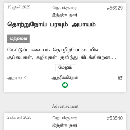
15 ஜூன் 2025
ஜெயக்குமார்
#56929
இந்திரா நகர்
தொற்றுநோய் பரவும் அபாயம்
மற்றவை
மேட்டுப்பாளையம் தொழிற்பேட்டையில்
குப்பைகள், கழிவுகள் குவிந்து கிடக்கின்றன.
இதனால் துர்நாற்றம் வீசுவதால்
மேலும்
பொதுமக்களுக்கு தொற்று நோய் பரவும்
ஆதரவு:
0
ஆதரிக்கிறேன்
அபாயம் ஏற்பட்டுள்ளது. குப்பைகள், கழிவுகளை
அகற்ற நடவடிக்கை எடுக்கப்படுமா?
Advertisement
2 பிப்ரவரி 2025
ஜெயக்குமார்
#53540
இந்திரா நகர்