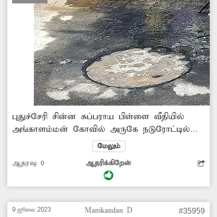
புதுச்சேரி சின்ன சுப்பராய பிள்ளை வீதியில்
அங்காளம்மன் கோவில் அருகே நடுரோட்டில்
சாக்கடை கால்வாய் மூடி சேதம் அடைந்து
மேலும்
கழிவுநீர் சாலையில் ஓடுகிறது. இதனால்
ஆதரவு:
0
ஆதரிக்கிறேன்
துர்நாற்றம் வீசுவதால் அந்த வழியாக நடந்து
செல்லும் பொதுமக்கள், வியாபாரிகள் பெரிதும்
அவதி அடைந்து வருகின்றனர். சாக்கடை
கால்வாய் மூடியை சரிசெய்ய நடவடிக்கை எடுக்க
9 ஜூலை 2023
Manikandan D
#35959