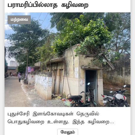
பராமரிப்பில்லாத கழிவறை
மற்றவை
புதுச்சேரி இளங்கோவடிகள் தெருவில்
பொதுகழிவறை உள்ளது. இந்த கழிவறை
தற்போது பராமரிப்பில்லாமல் பாழடைந்து
மேலும்