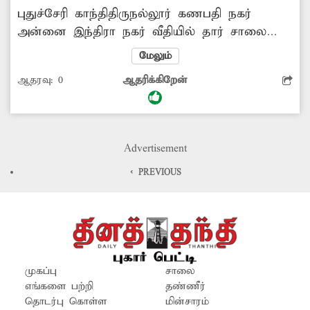
புதுச்சேரி காந்திதிருநல்லூர் கணபதி நகர்
அன்னை இந்திரா நகர் வீதியில் தார் சாலை
அமைக்க ஜல்லிகள் கொட்டப்பட்டு பணிகள்
மேலும்
தொடங்கின. அதன்பிறகு சாலை அமைக்காமல்
ஆதரவு:
0
ஆதரிக்கிறேன்
கிடப்பில் போட்டுள்ளனர். சாலை பணியை
மீண்டும் தொடங்கி விரைந்து முடிக்க வேண்டும்.
மேலும் அந்த சாலையில் தெருவிளக்குகளும்
சரியாக எரிவதில்லை
Advertisement
< PREVIOUS
முகப்பு
சாலை
எங்களை பற்றி
தண்ணீர்
தொடர்பு கொள்ள
மின்சாரம்