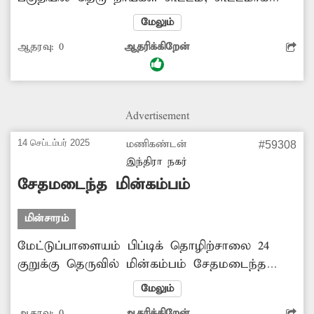
சுற்றித்திரிகிறது. இதனால் அப்பகுதி மக்கள்
மேலும்
அச்சத்தில் உள்ளனர். இதனை கட்டுப்படுத்த
ஆதரவு:
0
ஆதரிக்கிறேன்
நடவடிக்கை எடுக்கவேண்டும். தினேஷ்,
கோரிமேடு.
Advertisement
14 செப்டம்பர் 2025
மணிகண்டன்
#59308
இந்திரா நகர்
சேதமடைந்த மின்கம்பம்
மின்சாரம்
மேட்டுப்பாளையம் பிப்டிக் தொழிற்சாலை 24
குறுக்கு தெருவில் மின்கம்பம் சேதமடைந்த
நிலையில் காணப்படுகிறது. எப்போதும்
மேலும்
வேண்டுமானாலும் முறிந்து விழும் அபாயம்
ஆதரவு:
0
ஆதரிக்கிறேன்