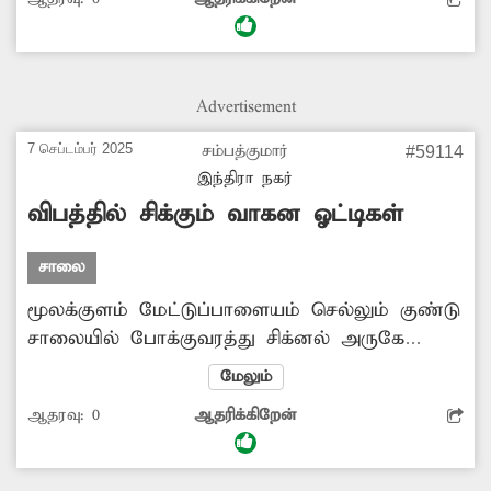
உள்ளது. விபரீதம் ஏதும் ஏற்படுவதற்கு முன்பு
மின்கம்பம் அகற்றப்படுமா? -சரவணன்,
மேட்டுபாளையம்
Advertisement
7 செப்டம்பர் 2025
சம்பத்குமார்
#59114
இந்திரா நகர்
விபத்தில் சிக்கும் வாகன ஓட்டிகள்
சாலை
மூலக்குளம் மேட்டுப்பாளையம் செல்லும் குண்டு
சாலையில் போக்குவரத்து சிக்னல் அருகே
சாலை மோசமாக உள்ளது. இந்த வழியாக
மேலும்
இருசக்கர வாகனத்தில் செல்பவர்கள் விபத்தில்
ஆதரவு:
0
ஆதரிக்கிறேன்
சிக்கி காயமடைகின்றனர். சாலையை சீரமைக்க
அதிகாரிகள் நடவடிக்கை எடுக்க வேண்டும்.