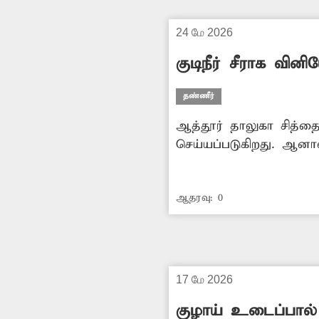
24 மே 2026
குடிநீர் சீராக வின
தண்ணீர்
ஆத்தூர் தாலுகா சித்தை
செய்யப்படுகிறது. ஆனால்
தண்ணீர் வினியோகம் ச
குடிநீர் கிடைக்காமல் 
ஆதரவு:
0
செய்ய அதிகாரிகள் நடவ
17 மே 2026
குழாய் உடைப்பால் 