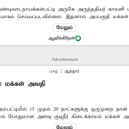
ஒண்டிவாடநாயக்கன்பட்டி அருகே அருந்ததியர் காலனி ப
னியோகம் செய்யப்படவில்லை. இதனால் அப்பகுதி மக்கள
ணீர் இல்லாமல் கடும் சிரமத்திற்கு ஆளாகி வருகின
மேலும்
ப்பட்ட அதிகாரிகள் நடவடிக்கை எடுக்க வேண்டும்.
ஆதரிக்கிறேன்
Advertisement
புகழ்
|
ஆத்தூர்
ல் மக்கள் அவதி
தம்பட்டியில் 15 முதல் 20 நாட்களுக்கு ஒருமுறை தான்
ல் போதுமான அளவு குடிநீர் கிடைக்காமல் மக்கள் அவ
நாட்களுக்கு ஒருமுறை குடிநீர் வழங்க சம்பந்தப்பட்ட
மேலும்