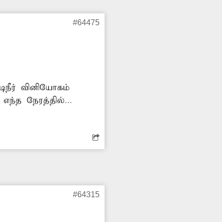
#64475
ிநீர் வினியோகம்
 எந்த நேரத்தில்
ல் போதுமான அளவு
 சீராக வினியோகம்
#64315