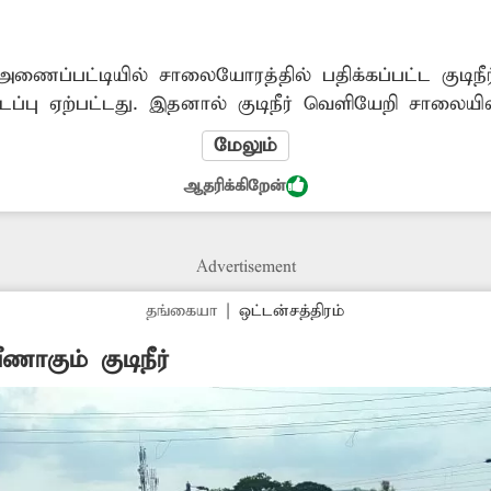
ைப்பட்டியில் சாலையோரத்தில் பதிக்கப்பட்ட குடிநீர்
ைப்பு ஏற்பட்டது. இதனால் குடிநீர் வெளியேறி சாலைய
மாக அப்பகுதியில் கடும் தண்ணீர் தட்டுப்பாடு ஏற்ப
மேலும்
்து சீரமைக்க வேண்டும்.
ஆதரிக்கிறேன்
Advertisement
தங்கையா
|
ஒட்டன்சத்திரம்
ாகும் குடிநீர்