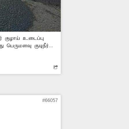
ீர் குழாய் உடைப்பு
ு பெருமளவு குடிநீர்
ண்ணீர் தேங்கி
ய்ய வேண்டும்.
#66057