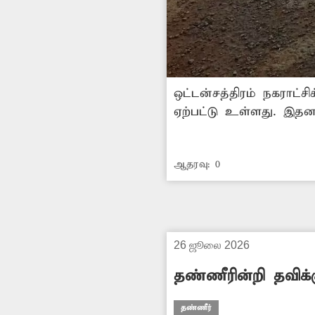
ஒட்டன்சத்திரம் நகராட்ச
ஏற்பட்டு உள்ளது. இதனா
வீணாக சாலையில் ஓடுகி
குண்டும், குழியுமாக 
ஆதரவு:
0
26 ஜூலை 2026
தண்ணீரின்றி தவிக்க
தண்ணீர்