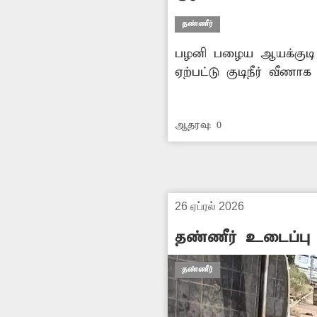
தண்ணீர்
பழனி பழைய ஆயக்குடி சந
ஏற்பட்டு குடிநீர் வீ
குடிநீர் கிடைக்காததுட
சரிசெய்ய வேண்டும்.
ஆதரவு:
0
26 ஏப்ரல் 2026
தண்ணீர் உடைப்பு
தண்ணீர்