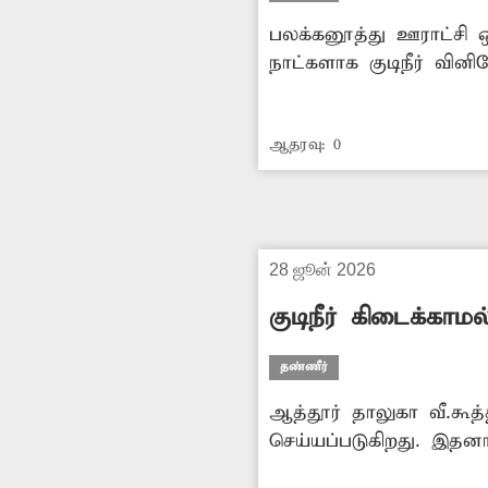
பலக்கனூத்து ஊராட்சி 
நாட்களாக குடிநீர் வி
தேவைகளுக்கு கூட தண்
குடிநீர் வழங்க சம்பந்த
ஆதரவு:
0
28 ஜூன் 2026
குடிநீர் கிடைக்காம
தண்ணீர்
ஆத்தூர் தாலுகா வீ.கூத்
செய்யப்படுகிறது. இதனா
எனவே குறைந்தபட்சம் 2 