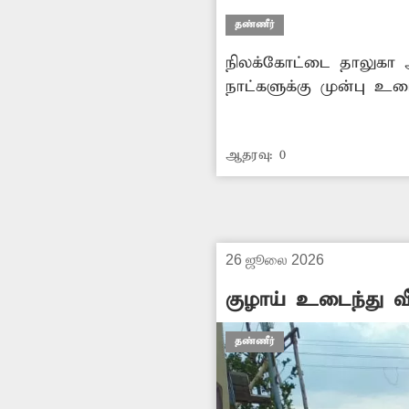
தண்ணீர்
நிலக்கோட்டை தாலுகா அண
நாட்களுக்கு முன்பு உட
வீணாகிறது. இதன் காரண
குழாய் உடைப்பை விரைந
ஆதரவு:
0
26 ஜூலை 2026
குழாய் உடைந்து வீண
தண்ணீர்