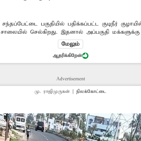
்தப்பேட்டை பகுதியில் பதிக்கப்பட்ட குடிநீர் குழாயி
ணாக சாலையில் செல்கிறது. இதனால் அப்பகுதி மக்களு
ன் தட்டுப்பாடு ஏற்படும் அபாயம் உள்ளது. எனவே கு
மேலும்
ஆதரிக்கிறேன்
Advertisement
மு. ராஜிமுருகன்
|
நிலக்கோட்டை