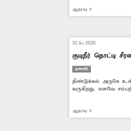
எடுக்க வேண்டும்.
ஆதரவு:
0
31 மே 2026
குடிநீர் தொட்டி சீ
தண்ணீர்
திண்டுக்கல் அருகே உள்
வருகிறது. எனவே சம்பந்
வேண்டும்.
ஆதரவு:
0