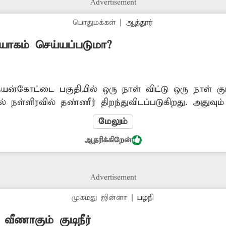
Advertisement
பொதுமக்கள்
|
ஆத்தூர்
ியோகம் செய்யப்படுமா?
யன்கோட்டை பகுதியில் ஒரு நாள் விட்டு ஒரு நாள் குட
 நள்ளிரவில் தண்ணீர் திறந்துவிடப்படுகிறது. அதுவும்
ெய்யப்படுகிறது என்பதை தெரிவிப்பதில்லை. இதனா
மேலும்
பொதுமக்கள் அவதிப்பட்டு வருகின்றனர். எனவே குடிநீர்
ஆதரிக்கிறேன்
டிக்கை எடுக்க வேண்டும்.
Advertisement
முகமது ஜின்னா
|
பழநி
வீணாகும் குடிநீர்