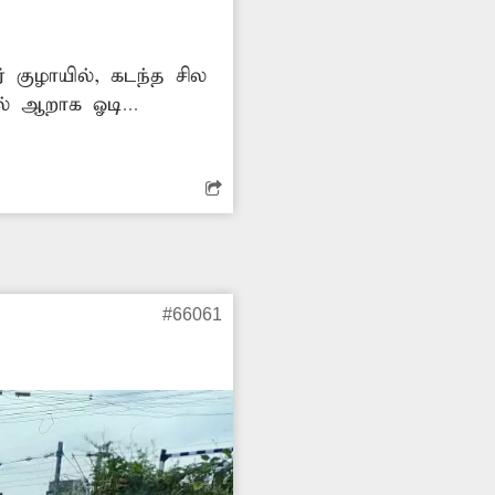
 குழாயில், கடந்த சில
ில் ஆறாக ஓடி
ட்டுள்ளது. எனவே
#66061