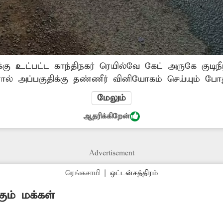
ிக்கு உட்பட்ட காந்திநகர் ரெயில்வே கேட் அருகே குடிந
ல் அப்பகுதிக்கு தண்ணீர் வினியோகம் செய்யும் போத
றது. மேலும் குழாய் உடைந்த இடத்தில் சாலையில் த
மேலும்
மாறியுள்ளது. எனவே குழாய் உடைப்பை விரைந்து சரிசெ
ஆதரிக்கிறேன்
Advertisement
ரெங்கசாமி
|
ஒட்டன்சத்திரம்
ும் மக்கள்