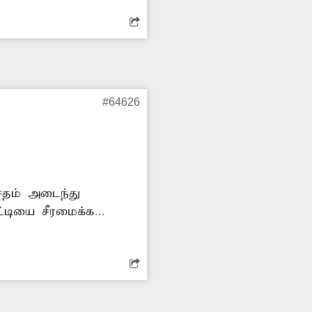
#64626
சேதம் அடைந்து
ட்டியை சீரமைக்க