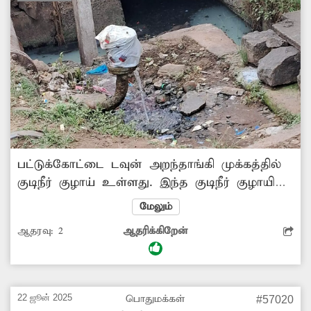
பட்டுக்கோட்டை டவுன் அறந்தாங்கி முக்கத்தில்
குடிநீர் குழாய் உள்ளது. இந்த குடிநீர் குழாயில்
இருந்து குடிநீர் வெளியேறி செல்கிறது. இது
மேலும்
அருகில் உள்ள வடிகாலில் தேங்கி கிடக்கும்
ஆதரவு:
2
ஆதரிக்கிறேன்
கழிவுநீருடன் கலந்து அப்பகுதி முழுவதும்
துர்நாற்றம் வீசுகிறது. தேங்கி கிடக்கும் நீரில்
கொசுக்கள் அதிகளவில் உற்பத்தியாகிறது.
இவற்றால் தொற்று நோய் பரவும் அபாயம்
22 ஜூன் 2025
பொதுமக்கள்
#57020
உள்ளது. பொதுமக்கள் குடிநீர் குழாயை