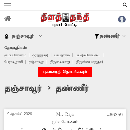
தஞ்சாவூர்
தண்ணீர்
தொகுதிகள்:
கும்பகோணம்
ஒரத்தநாடு
பாபநாசம்
பட்டுக்கோட்டை
பேராவூரணி
தஞ்சாவூர்
திருவையாறு
திருவிடைமருதூர்
புகாரைத் தொடங்கவும்
தஞ்சாவூர் > தண்ணீர்
9 ஆகஸ்ட் 2026
Mr. Raja
#66359
கும்பகோணம்