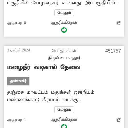
பகுதியில் சோழன்நகர் உள்ளது. இப்பகுதியில்
முறையான மழைநீர் வடிகால் வசதி இல்லை.
மேலும்
இதனால் மழைக்காலங்களில் சோழன்நகர்
ஆதரவு:
0
ஆதரிக்கிறேன்
பகுதியில் மழைநீர் குளம் போல தேங்கி
நிற்கிறது. தேங்கி கிடக்கும் நீரில் கொசுக்கள்
அதிகளவில் உற்பத்தியாகிறது. இவற்றால்
சுகாதார சீர்கேடு ஏற்பட்டு தொற்றுநோய் பரவும்
1 டிசம்பர் 2024
பொதுமக்கள்
#51757
அபாயம் உள்ளது. வாகன ஓட்டிகளும்,
திருவிடைமருதூர்
சாலையில் நடந்து செல்பவர்களும்
மழைநீர் வடிகால் தேவை
சிரமத்துக்குள்ளாகின்றனர். எனவே,
சம்பந்தப்பட்ட அதிகாரிகள் மேற்கண்ட பகுதியில்
தண்ணீர்
மழைநீர் வடிகால் வசதி செய்து தர வேண்டும்.
தஞ்சை மாவட்டம் மதுக்கூர் ஒன்றியம்
மண்ணங்காடு கிராமம் வடக்கு
செடிகொள்ளையில் 30-க்கும் மேற்பட்ட
மேலும்
குடும்பத்தினர் வசித்து வருகின்றனர்.
ஆதரவு:
1
ஆதரிக்கிறேன்
இப்பகுதியில் முறையான மழைநீர் வடிகால்