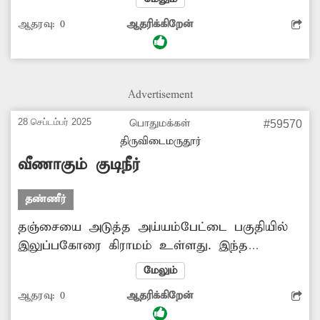
தண்ணீர் தேக்கமுடியாத நிலை உள்ளது.
ஆதரவு:
0
ஆதரிக்கிறேன்
மேலும்,குளம் முழுவதும் செடி,கொடிகள்
வளர்ந்து புதர்மண்டி கிடக்கிறது. இதனால் அந்த
பகுதியை சேர்ந்த விவசாயிகள் குளத்துநீரை
பயன்படுத்த முடியாத சூழல் உருவாகி உள்ளது.
Advertisement
எனவே, சம்பந்தப்பட்ட அதிகாரிகள் குளத்தை
தூர்வார நடவடிக்கை எடுக்க வேண்டும்.
28 செப்டம்பர் 2025
பொதுமக்கள்
#59570
திருவிடைமருதூர்
வீணாகும் குடிநீர்
தண்ணீர்
தஞ்சையை அடுத்த அய்யம்பேட்டை பகுதியில்
இலுப்பகோரை கிராமம் உள்ளது. இந்த
கிராமத்தில் உள்ள பஸ் நிறுத்தம் எதிரே குடிநீர்
மேலும்
குழாய் உள்ளது. இந்த குழாய் முறையான
ஆதரவு:
0
ஆதரிக்கிறேன்
பராமரிப்பின்றி சேதமடைந்து இருக்கிறது.