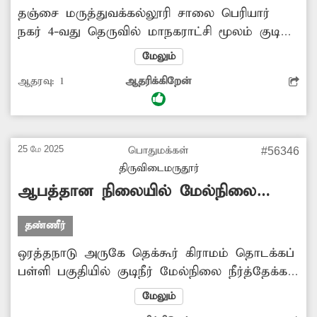
தஞ்சை மருத்துவக்கல்லூரி சாலை பெரியார்
நகர் 4-வது தெருவில் மாநகராட்சி மூலம் குடிநீர்
வழங்கப்படுகிறது. கடந்த சில நாட்களாக
மேலும்
பெரியார்நகர் பகுதியில் குடிநீர் சப்ளை
ஆதரவு:
1
ஆதரிக்கிறேன்
நிறுத்தப்பட்டுள்ளதாக கூறப்படுகிறது.
இதன்காரணமாக அந்த பகுதியில் குடிநீர்
தட்டுப்பாடு ஏற்பட்டுள்ளது. குழந்தைகள்,
பெண்கள், முதியவர்கள் குடிநீர் இல்லாமல்
25 மே 2025
பொதுமக்கள்
#56346
மிகுந்த சிரமத்துக்குள்ளாகின்றனர். எனவே,
திருவிடைமருதூர்
சம்பந்தப்பட்ட அதிகாரிகள் மேற்கண்ட பகுதியில்
ஆபத்தான நிலையில் மேல்நிலை
ஆய்வு செய்து உரிய நடவடிக்கை எடுக்க
நீர்த்தேக்க தொட்டி
வேண்டும்.
தண்ணீர்
ஒரத்தநாடு அருகே தெக்கூர் கிராமம் தொடக்கப்
பள்ளி பகுதியில் குடிநீர் மேல்நிலை நீர்த்தேக்க
தொட்டி அமைக்கப்பட்டுள்ளது. இந்த தொட்டி
மேலும்
முறையான பராமரிப்பின்றி காணப்படுகிறது.