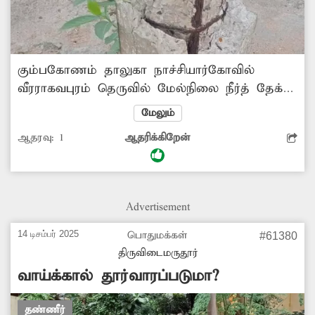
கும்பகோணம் தாலுகா நாச்சியார்கோவில்
‌வீரராகவபுரம் தெருவில் மேல்நிலை நீர்த் தேக்க
தொட்டி உள்ளது. இந்த தொட்டி பராமரிப்பின்றி
மேலும்
மிகவும் பழுதடைந்து காணப்படுகிறது.
ஆதரவு:
1
ஆதரிக்கிறேன்
தொட்டியில் உள்ள தூண்கள் சிமெண்டு
காரைகள் பெயர்ந்து இரும்பு கம்பிகள் வெளியே
தெரிகிறது. இதனால் மேல்நிலை நீர்த்தேக்க
தொட்டியின் உறுதிதன்மை கேள்விக்குறியாகி
Advertisement
உள்ளது.எனவே அசம்பாவிதம் எதுவும் ஏற்படும்
முன்பு மேல்நிலை நீர்த்தேக்க தொட்டியை
14 டிசம்பர் 2025
பொதுமக்கள்
#61380
அதிகாரிகள் ஆய்வு செய்து சீரமைக்க
திருவிடைமருதூர்
நடவடிக்கை எடுக்க வேண்டும்.
வாய்க்கால் தூர்வாரப்படுமா?
தண்ணீர்