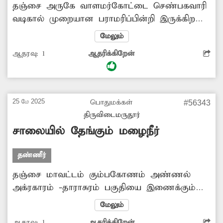
தஞ்சை அருகே வாளமர்கோட்டை செண்பகவாரி
வடிகால் முறையான பராமரிப்பின்றி இருக்கிறது.
வடிகால் முழுவதும் செடி,கொடிகள் வளர்ந்து
மேலும்
புதர்மண்டி கிடக்கிறது. இதனால் வடிகால்
ஆதரவு:
1
ஆதரிக்கிறேன்
விஷப்பூச்சிகளின் கூடாரமாக மாறி உள்ளது.
வடிகாலில் செடி கொடிகள் வளர்ந்து இருப்பதால்
நீர்வழிப் பாதையில் தடை ஏற்படும் சூழல்
நிலவுகிறது. எனவே சம்பந்தப்பட்ட அதிகாரிகள்
25 மே 2025
பொதுமக்கள்
#56343
செண்பகவாரி வடிகாலை தூர்வார நடவடிக்கை
திருவிடைமருதூர்
எடுக்க வேண்டும்.
சாலையில் தேங்கும் மழைநீர்
தண்ணீர்
தஞ்சை மாவட்டம் கும்பகோணம் அண்ணல்
அக்ரகாரம் -தாராசுரம் பகுதியை இணைக்கும்
சாலையில் மழைக்காலங்களில் மழைநீர் தேங்கி
மேலும்
நிற்கிறது. இதனால் அந்த வழியாக செல்பவர்கள்
ஆதரவு:
1
ஆதரிக்கிறேன்