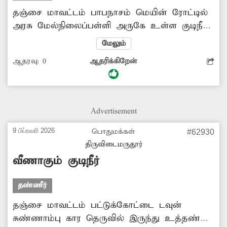
தஞ்சை மாவட்டம் பாபநாசம் மெயின் ரோட்டில்
அரசு மேல்நிலைப்பள்ளி அருகே உள்ள குடிநீர்
குழாய் உடைப்பு ஏற்பட்டு பல மாதமாக குடிநீர்
மேலும்
வீணாக சாலையில் ஓடுகிறது. இதனால்
ஆதரவு:
0
ஆதரிக்கிறேன்
சாலையில் தண்ணீர் தேங்கி கொசுக்கள்
உற்பத்தியாகிறது. இது குறித்து சம்பந்தபட்ட
அதிகாரிகளுக்கு பல முறை புகார் அளித்தும்
இது வரை நடவடிக்கை இல்லை . எனவே
Advertisement
அதிகாரிகள் உரிய நடவடிக்கை எடுத்க
வேண்டும் என்று பொதுமக்கள் கோரிக்கை
9 பிப்ரவரி 2026
பொதுமக்கள்
#62930
விடுத்துள்ளனர். பொதுமக்கள், பாபநாசம்
திருவிடைமருதூர்
வீணாகும் குடிநீர்
தண்ணீர்
தஞ்சை மாவட்டம் பட்டுக்கோட்டை டவுன்
சுண்ணாம்பு கார தெருவில் இருந்து உத்தண்டி