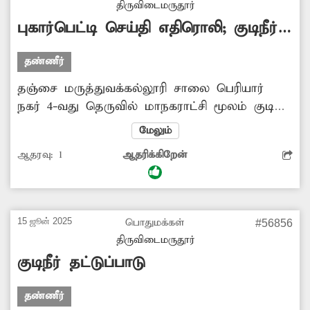
திருவிடைமருதூர்
பயன்படுத்த முடியாத நிலை உருவாகி
புகார்பெட்டி செய்தி எதிரொலி; குடிநீர்
உள்ளது. எனவே,சம்பந்தப்பட்ட அதிகாரிகள்
தட்டுப்பாடு தீர்க்கப்பட்டது
மேற்கண்ட பகுதியில் உள்ள குடிநீர் குழாயை
தண்ணீர்
சீரமைக்க நடவடிக்கை எடுக்க...
தஞ்சை மருத்துவக்கல்லூரி சாலை பெரியார்
நகர் 4-வது தெருவில் மாநகராட்சி மூலம் குடிநீர்
வழங்கப்பட்டு வந்தது. அங்கு கடந்த சில குடிநீர்
மேலும்
குழாயில் ஏற்பட்ட அடைப்பு காரணமாக சப்ளை
ஆதரவு:
1
ஆதரிக்கிறேன்
செய்வதில் சிக்கல் ஏற்பட்டு குடிநீர் தட்டுப்பாடு
ஏற்பட்டது.பெண்கள், முதியவர்கள் குடிநீர்
இல்லாமல் மிகுந்த சிரமத்துக்குள்ளாகினர்.
இதுகுறித்து "தினத்தந்தி" புகார் பெட்டியில்
15 ஜூன் 2025
பொதுமக்கள்
#56856
செய்தி வெளியானது. இதன் எதிரொலியாக
திருவிடைமருதூர்
உடனடியாக அதிகாரிகள் குழாயில் ஏற்பட்ட
குடிநீர் தட்டுப்பாடு
அடைப்பை சரிசெய்து குடிநீர் தட்டுப்பாடு
பிரச்சினையை தீர்த்து வைத்தனர். இதனால்
தண்ணீர்
மகிழ்ச்சி...