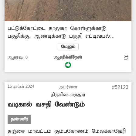
பட்டுக்கோட்டை தாலுகா கொள்ளுக்காடு
பகுதிக்கு, ஆண்டிக்காடு பகுதி எட்டிவயல்
கிராமம் வழியாக குடிநீர் குழாய்கள் செல்கிறது.
மேலும்
இந்த குடிநீர் குழாய்கள் அடிக்கடி
ஆதரவு:
0
ஆதரிக்கிறேன்
பழுதடைகின்றன. இதனால் குடிநீர் வெளியேறி
சாலையில் தேங்கி நிற்கிறது. வீணாக குடிநீர்
வெளியேறி சாலையில் தேங்குவதால் மேற்கண்ட
பகுதியில் அவ்வப்போது குடிநீர் தட்டுப்பாடு
15 டிசம்பர் 2024
அபர்ணா
#52123
ஏற்படுகிறது. எனவே, சம்பந்தப்பட்ட அதிகாரிகள்
திருவிடைமருதூர்
குடிநீர் வீணாக வெளியேறி செல்வதை தடுக்க
வடிகால் வசதி வேண்டும்
உரிய நடவடிக்கை எடுக்க வேண்டும்.
தண்ணீர்
தஞ்சை மாவட்டம் கும்பகோணம் மேலக்காவேரி