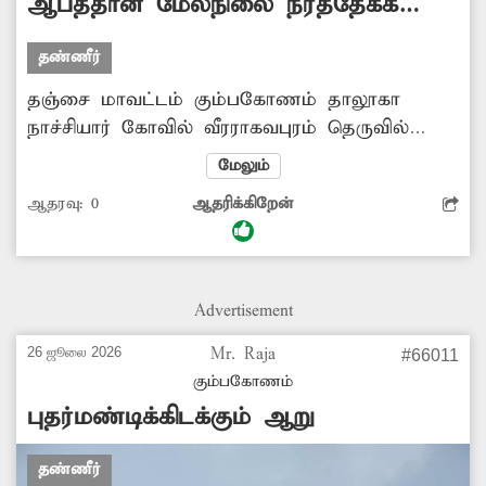
ஆபத்தான மேல்நிலை நீர்த்தேக்க
தொட்டி
தண்ணீர்
தஞ்சை மாவட்டம் கும்பகோணம் தாலூகா
நாச்சியார் கோவில் ‌வீரராகவபுரம் தெருவில்
மேல் நிலை நீர்த்தேக்க தொட்டி உள்ளது. இந்த
மேலும்
மேல்நிலை நீர்த்தேக்க தொட்டியின் தூண்கள்
ஆதரவு:
0
ஆதரிக்கிறேன்
சிமெண்ட காரைகள் பெயர்ந்து மிகவும்
ஆபத்தான நிலையில் உள்ளது. இதனால்
எப்போது வேண்டுமானாலும் இடிந்து விழும்
என்கிற நிலையில் உள்ள இந்த மேல்நிலை
Advertisement
நீர்த்தேக்க தொட்டியை இடித்துவிட்டு புதிதாக
கட்டிதரவேண்டும்.
26 ஜூலை 2026
Mr. Raja
#66011
கும்பகோணம்
புதர்மண்டிக்கிடக்கும் ஆறு
தண்ணீர்