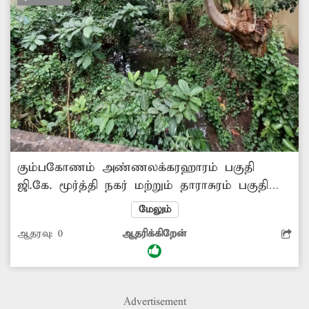
கும்பகோணம் அண்ணலக்கரஹாரம் பகுதி
ஜி.கே. மூர்த்தி நகர் மற்றும் தாராசுரம் பகுதி
சந்தியா நகரை இணைக்கும் வாய்க்கால்
மேலும்
உள்ளது. இந்த வாய்க்கால் முறையான
ஆதரவு:
0
ஆதரிக்கிறேன்
பராமரிப்பின்றி செடி,கொடிகள் வளர்ந்து
புதர்மண்டி கிடக்கிறது. இதனால் நீர் வழிந்தோட
வழியின்றி தேங்கி கிடக்கிறது. தேங்கி கிடக்கும்
நீர் கழிவுநீராக மாறி துர்நாற்றம் வீசுகிறது.
Advertisement