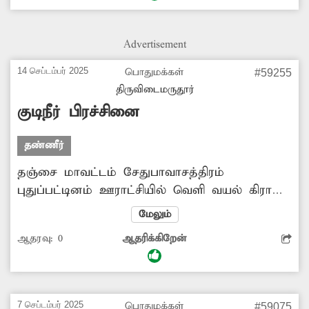
இதனால் குழாயில் இருந்து குடிநீர் வெளியேறி
வீணாக செல்கிறது. எனவே, சம்பந்தப்பட்ட
அதிகாரிகள் குடிநீர் குழாயை சரி செய்ய
Advertisement
நடவடிக்கை எடுக்க வேண்டும்.
14 செப்டம்பர் 2025
பொதுமக்கள்
#59255
திருவிடைமருதூர்
குடிநீர் பிரச்சினை
தண்ணீர்
தஞ்சை மாவட்டம் சேதுபாவாசத்திரம்
புதுப்பட்டினம் ஊராட்சியில் வெளி வயல் கிராமம்
உள்ளது. இங்குள்ள ஆதிதிராவிடர் தெருவில்
மேலும்
உள்ள குடிநீர் குழாயில் அடைப்பு
ஆதரவு:
0
ஆதரிக்கிறேன்
ஏற்பட்டுள்ளது. இதனால் அந்த பகுதியில்
உள்ளவர்களுக்கு குடிநீர் கிடைப்பதில் சிக்கல்
ஏற்பட்டுள்ளது. இதனால் குடிநீர் தட்டுப்பாடு
ஏற்பட்டு பொதுமக்கள்
7 செப்டம்பர் 2025
பொதுமக்கள்
#59075