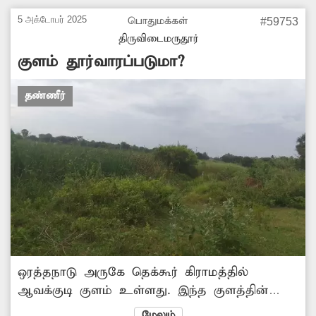
இதனால் சுகாதார சீர்கேடு ஏற்பட்டு தொற்று
நோய் பரவும் அபாயம்
5 அக்டோபர் 2025
பொதுமக்கள்
#59753
ஏற்படுகிறது.எனவே,சம்பந்தப்பட்ட அதிகாரிகள்
திருவிடைமருதூர்
மேற்கண்ட பகுதியில் உள்ள வாய்க்காலை
குளம் தூர்வாரப்படுமா?
தூர்வார நடவடிக்கை எடுக்க வேண்டும்.
தண்ணீர்
ஒரத்தநாடு அருகே தெக்கூர் கிராமத்தில்
ஆவக்குடி குளம் உள்ளது. இந்த குளத்தின்
கரைகள் சேதமடைந்து இருக்கிறது. இதனால்
மேலும்