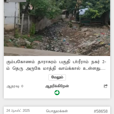
வேண்டும்
கும்பகோணம் தாராசுரம் பகுதி ஶ்ரீராம் நகர் 2-
ம் தெரு அருகே மாத்தி வாய்க்கால் உள்ளது.
முறையாக தூர்வாரப்படாமல் வாய்க்கால்
மேலும்
பராமரிப்பின்றி கிடக்கிறது. இதன் காரணமாக
ஆதரவு:
0
ஆதரிக்கிறேன்
மழைக்காலத்தில் மழை நீர் வீடுகளுக்குள்
புகுந்துவிடுகின்றன. மேலும், அருகில் உள்ள
சத்திர குளம் மழைகாலத்தில் நிரம்பினாலோ?
கரை உடைப்பு ஏற்பட்டாலோ? வீடுகளை
24 ஆகஸ்ட் 2025
பொதுமக்கள்
#58658