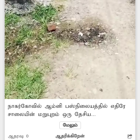
நாகர்கோவில் ஆம்னி பஸ்நிலையத்தில் எதிரே
சாலையின் மறுபுறம் ஒரு தேசிய
மயமாக்கப்பட்ட வங்கி உள்ளது. இந்த
மேலும்
வங்கியின் அருகில் சாலையோரத்தில்
ஆதரவு:
0
ஆதரிக்கிறேன்
பதிக்கப்பட்டுள்ள குடிநீர் குழாயில் உடைப்பு