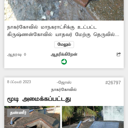
நாகர்கோவில் மாநகராட்சிக்கு உட்பட்ட
கிருஷ்ணன்கோவில் யாதவர் மேற்கு தெருவில்
ஓம் சக்தி கோவில் உள்ளது. இந்த கோவிலில்ன
மேலும்
அருகில் அமைக்கப்பட்டுள்ள பொது குழாயின்
ஆதரவு:
0
ஆதரிக்கிறேன்
நல்லி உடைந்து குடிநீர் வீணாக தெருவில்
பாய்கிறது. எனவே, சம்பந்தப்பட்ட அதிகாரிகள்
சேதமடைந்த நல்லியை அகற்றி விட்டு புதிய
நல்லியை அமைத்து குடிநீர் வீணாவதை தடுக்க
8 பிப்ரவரி 2023
-ஜோஸ்
#26797
வேண்டும்.க.அருணாசலம்,கிருஷ்ணன்கோவில்.
நாகர்கோவில்
மூடி அமைக்கப்பட்டது
தண்ணீர்