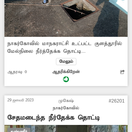
நாகர்கோவில் மாநகராட்சி உட்பட்ட குளத்தூரில்
மேல்நிலை நீர்த்தேக்க தொட்டி
அமைக்கப்பட்டுள்ளது. அந்த தொட்டியின் மூடி
மேலும்
இல்லாமல் திறந்த நிலையில் காணப்படுகிறது.
ஆதரவு:
0
ஆதரிக்கிறேன்
இதனால், பறவைகள் தொட்டிக்குள்
தஞ்சமடைவதுடன், தண்ணீல் விழுந்து இறக்கும்
நிலை ஏற்பட்டுள்ளது. எனவே, சம்பந்தப்பட்ட
அதிகாரிகள் பொதுமக்கள் நலன்கருதி
29 ஜனவரி 2023
முகேஷ்
#26201
மேல்நிலை நீர்தேக்கத்தொட்டிக்கு மூடி அமைக்க
நாகர்கோவில்
நடவடிக்கை எடுக்க வேண்டும். -ஜோஸ்,
சேதமடைந்த நீர்தேக்க தொட்டி
குளத்தூர்.