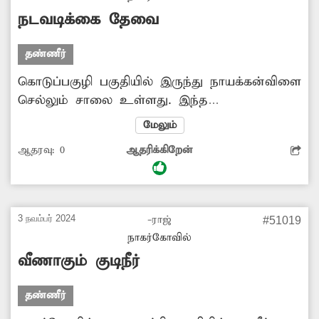
அதிகாரிகள் நடவடிக்கை எடுத்து குழாய்
நடவடிக்கை தேவை
உடைப்பை சீரமைத்து குடிநீர் வீணாவதை
தடுக்க வேண்டும். -ஜான்சிலின், பறக்கை.
தண்ணீர்
கொடுப்பகுழி பகுதியில் இருந்து நாயக்கன்விளை
செல்லும் சாலை உள்ளது. இந்த
சாலையோரத்தில் உள்ள மேல்நிலை நீர்த்தேக்க
மேலும்
தொட்டி அமைக்கப்பட்டுள்ளது. கொடுப்பகுழி,
ஆதரவு:
0
ஆதரிக்கிறேன்
கட்டிமாங்கோடு, நாயக்கன்விளை சுற்றுவட்டார
பகுதிகளுக்கு குடிநீர் வினியோகம் செய்யப்பட்டு
வருகிறது. இந்த தொட்டியின் நீரேற்று குழாய்
சேதமடைந்துள்ளதால் குடிநீர் வீணாவதுடன்,
3 நவம்பர் 2024
-ராஜ்
#51019
சம்பந்தப்பட்ட பகுதிகளுக்கு குடிநீர்
நாகர்கோவில்
வினியோகமும் தடைப்பட்டுள்ளது. தற்போது
வீணாகும் குடிநீர்
சேதமடைந்த குழாய் மாற்றப்படாமல்
தற்காலிகமாக சீரமைக்கப்பட்டுள்ளது. எனினும்
தண்ணீர்
குடிநீர் வீணாகி வருகிறது. எனவே,...