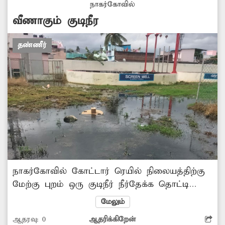
தள்ளப்பட்டுள்ளனர். எனவே, பொதுமக்கள்
நாகர்கோவில்
நலன்கருதி சீரான முறையிலும், குழாய்களில்
வீணாகும் குடிநீர
வேகமாக குடிநீர் வரும் வகையில்...
தண்ணீர்
நாகர்கோவில் கோட்டார் ரெயில் நிலையத்திற்கு
மேற்கு புறம் ஒரு குடிநீர் நீர்தேக்க தொட்டி
அமைந்துள்ளது. இந்த தொட்டியில் இருந்து
மேலும்
குடிநீர் வெளியேறி அருகில் உள்ள கழிவுநீர்
ஆதரவு:
0
ஆதரிக்கிறேன்
ஓடையில் கலக்கிறது. எனவே, சம்பந்தப்பட்ட