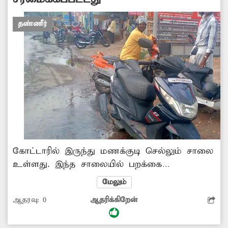
வீணாவதை தடுக்க வேண்டும். -டினு,
கிருஷ்ணன்கோவில்
தண்ணீர்
கோட்டாரில் இருந்து மணக்குடி செல்லும் சாலை
உள்ளது. இந்த சாலையில் பறக்கை
மெயின்ரோடு பகுதியில் சாலையின் அடியில்
மேலும்
பதிக்கப்பட்டுள்ள குடிநீர் குழாயில் உடைப்பு
ஆதரவு:
0
ஆதரிக்கிறேன்
ஏற்பட்டு, தண்ணீர் வீணாகி சாலையில்
பாய்ந்தது. இதுபற்றி தினத்தந்நி புகார்