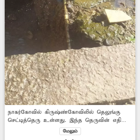
நாகர்கோவில் கிருஷ்ண்கோவிலில் தெலுங்கு
செட்டித்தெரு உள்ளது. இந்த தெருவின் எதிரே
அமைக்கப்பட்டுள்ள குழாயில் உடைப்பு ஏற்பட்டு
மேலும்
குடிநீர் வீணாக வடிகால் ஓடையில் பாய்கிறது.