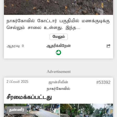
நாகர்கோவில் கோட்டார் பகுதியில் மணக்குடிக்கு
செல்லும் சாலை உள்ளது. இந்த
சாலையோரத்தில் பதிக்கப்பட்டுள்ள குடிநீர்
மேலும்
குழாயில் உடைப்பு ஏற்பட்டு தண்ணீர்
ஆதரவு:
0
ஆதரிக்கிறேன்
சாலையில் வீணாக பாய்கிறது. மேலும் அந்த
பகுதியில் தண்ணீருக்கு தேங்கி கிடக்கிறது.
இதனால், பாதசாரிகள் பெரும் அவதிக்குள்ளாகி
வருகின்றனர். எனவே குழாயில் ஏற்பட்டுள்ள
Advertisement
உடைப்பு சரிசெய்து தண்ணீர் வீணாகுவதை
தடுக்க நடவடிக்கை எடுக்க வேண்டும்.
2 பிப்ரவரி 2025
ஜான்சிலின்
#53392
நாகர்கோவில்
சீரமைக்கப்பட்டது
தண்ணீர்