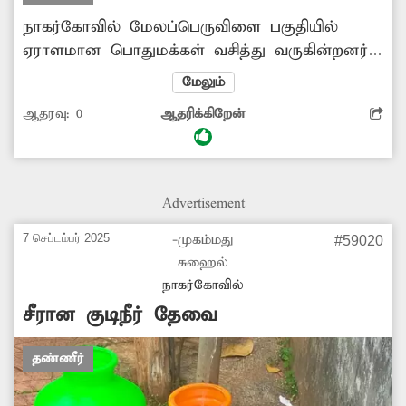
நாகர்கோவில் மேலப்பெருவிளை பகுதியில்
ஏராளமான பொதுமக்கள் வசித்து வருகின்றனர்.
இந்த பகுதியில் குடிநீர் சீரான முறையில்
மேலும்
வினியோகம் செய்யப்படுவதில்லை. இதனால்
ஆதரவு:
0
ஆதரிக்கிறேன்
அந்த பகுதியில் வசிக்கும் பொதுமக்கள் பெரும்
சிரமத்துக்குள்ளாகி வருகின்றனர். எனவே,
பொதுமக்கள் நலன்கருதி சீரான முறையில்
குடிநீர் வினியோகம் செய்ய அதிகாரிகள்
Advertisement
நடவடிக்கை எடுக்க வேண்டும்.
7 செப்டம்பர் 2025
-முகம்மது
#59020
சுஹைல்
நாகர்கோவில்
சீரான குடிநீர் தேவை
தண்ணீர்