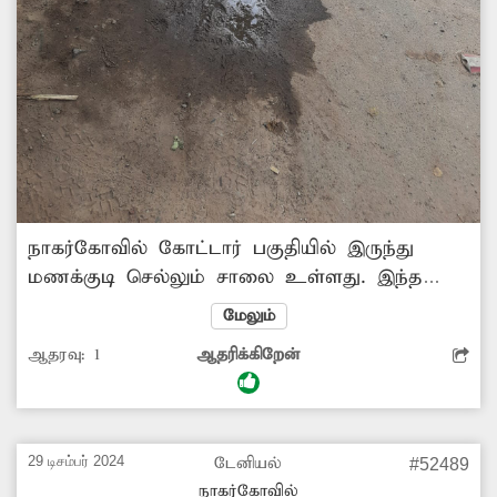
நாகர்கோவில் கோட்டார் பகுதியில் இருந்து
மணக்குடி செல்லும் சாலை உள்ளது. இந்த
சாலையில் பறக்கை சந்திப்பு பகுதியில்
மேலும்
சாலையோரத்தில் பதிக்கப்பட்டுள்ள கூட்டு குடிநீர்
ஆதரவு:
1
ஆதரிக்கிறேன்
திட்ட குழாயில் உடைப்பு ஏற்பட்டுள்ளது.
இதானல், குடிநீர் வீணாக சாலையில் பாய்வதால்
நடந்து செல்லும் பாதசாரிகள்
சிரமத்துக்குள்ளாவதுடன், சாலையும்
29 டிசம்பர் 2024
டேனியல்
#52489
சேதமடையும் நிலை ஏற்பட்டுள்ளது. எனவே,
நாகர்கோவில்