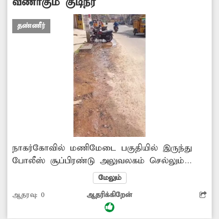
வீணாகும் குடிநீர்
தண்ணீர்
நாகர்கோவில் மணிமேடை பகுதியில் இருந்து
போலீஸ் சூப்பிரண்டு அலுவலகம் செல்லும்
சாலை உள்ளது. இந்த சாலையில் ஏராளமான
மேலும்
வணிக நிறுவனங்கள், மருந்து கடைகள்
ஆதரவு:
0
ஆதரிக்கிறேன்
உள்ளன. இந்த சாலையின் இடது புறத்தில்
பதிக்கப்பட்டுள்ள குழாயில் உடைப்பு ஏற்பட்டு