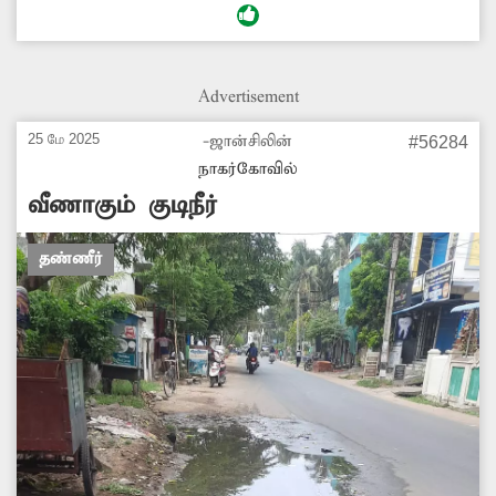
அதிகாரிகள் நடவடிக்கை எடுத்து வீணாக
ஓடையில் கலக்கும் குடிநீரை தடுக்க நடவடிக்கை
எடுக்க வேண்டும். -சூர்யா, புதூர்.
Advertisement
25 மே 2025
-ஜான்சிலின்
#56284
நாகர்கோவில்
வீணாகும் குடிநீர்
தண்ணீர்