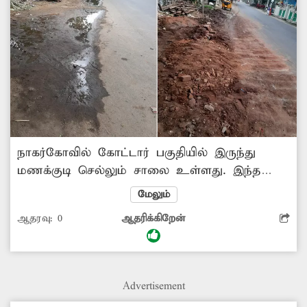
நாகர்கோவில் கோட்டார் பகுதியில் இருந்து
மணக்குடி செல்லும் சாலை உள்ளது. இந்த
சாலையில் பறக்கை சந்திப்பு பகுதியில்
மேலும்
சாலையோரத்தில் பதிக்கப்பட்டுள்ள கூட்டு குடிநீர்
ஆதரவு:
0
ஆதரிக்கிறேன்
திட்ட குழாயில் உடைப்பு ஏற்பட்டு தண்ணீர்
வீணாக சாலையில் பாய்ந்தது. இதனால் நடந்து
செல்லும் பாதசாரிகள் சிரமத்துக்குள்ளாவதுடன்,
சாலையும் சேதமடையும் நிலை இருந்தது.
Advertisement
இதுபற்றி ‘தினத்தந்தி புகார்பெட்டி’யில் செய்தி