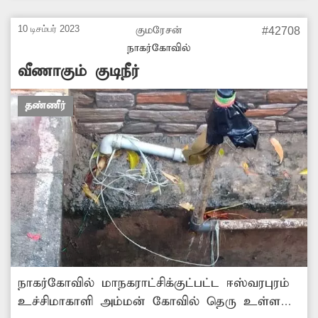
பெட்டியில் படத்துடன் செய்தி வெளியிடப்பட்டது.
இதையடுத்து சம்பந்தப்பட்ட அதிகாரிகள்
10 டிசம்பர் 2023
குமரேசன்
#42708
நடவடிக்கை எடுத்து குடிநீர் குழாயில் ஏற்பட்ட
நாகர்கோவில்
உடைப்பை சரிசெய்து சீரமைத்தனர். நடவடிக்கை
வீணாகும் குடிநீர்
எடுத்த அதிகாரிகளுக்கும், செய்தி வெளியிட்ட
தினத்தந்திக்கும் அப்பகுதியினர் நன்றி
தண்ணீர்
தெரிவித்தனர்.
நாகர்கோவில் மாநகராட்சிக்குட்பட்ட ஈஸ்வரபுரம்
உச்சிமாகாளி அம்மன் கோவில் தெரு உள்ளது.