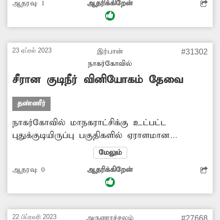
ஆதரவு:
1
ஆதரிக்கிறேன்
எனவே, சம்பந்தப்பட்ட அதிகாரிகள் குழாயில்
ஏற்பட்டுள்ள உடைப்பை சீரமைத்து குடிநீர்
வீணாவதை தடுக்க நடவடிக்கை எடுக்க
வேண்டும்.-அப்துல்காதல், கிருஷ்ண்கோவில்.
23 ஏப்ரல் 2023
இர்பான்
#31302
நாகர்கோவில்
சீரான குடிநீர் வினியோகம் தேவை
தண்ணீர்
நாகர்கோவில் மாநகராட்சிக்கு உட்பட்ட
புதுக்குடியிருப்பு பகுதிகளில் ஏராளமான
பொதுமக்கள் வசித்து வருகின்றனர். இந்த
மேலும்
பகுதியில் கடந்த 20 நாட்களுக்கு மேலாக குடிநீர்
ஆதரவு:
0
ஆதரிக்கிறேன்
வினியோகம் செய்யப்படாமல் உள்ளது. சில
நேரங்களில் நள்ளிரவு நேரத்தில் லாரியில்
கொண்டு வந்து குடிநீர் வினியோகம்
செய்கின்றனர். இதனால், பெரும்பாலான மக்கள்
22 பிப்ரவரி 2023
அருணாச்சலம்
#27668