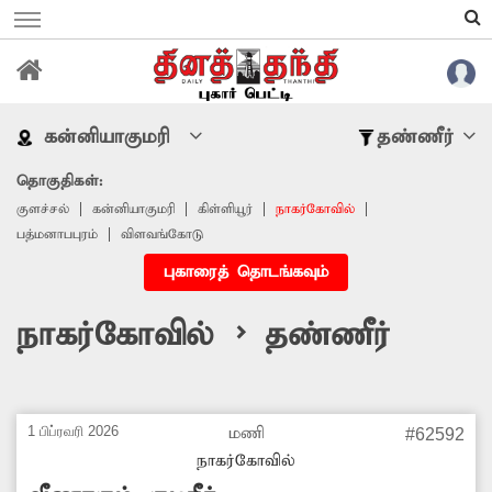
கன்னியாகுமரி
தண்ணீர்
தொகுதிகள்:
குளச்சல்
கன்னியாகுமரி
கிள்ளியூர்
நாகர்கோவில்
பத்மனாபபுரம்
விளவங்கோடு
புகாரைத் தொடங்கவும்
நாகர்கோவில் > தண்ணீர்
1 பிப்ரவரி 2026
மணி
#62592
நாகர்கோவில்