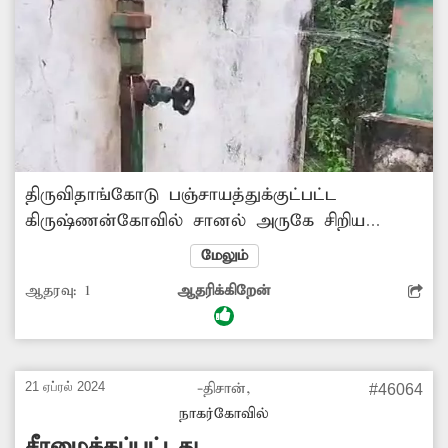
திருவிதாங்கோடு பஞ்சாயத்துக்குட்பட்ட
கிருஷ்ணன்கோவில் சானல் அருகே சிறிய
குடிநீர் தொட்டி அமைக்கப்பட்டு பல
மேலும்
ஆண்டுகளாக பொதுமக்கள்
ஆதரவு:
1
ஆதரிக்கிறேன்
பயன்படுத்துகின்றனர். தற்போது இந்த
தொட்டியுடன் இணைக்கப்பட்டுள்ள குழாயில்
உடைப்பு ஏற்பட்டு குடிநீர் வீணாக சாலையில்
பாய்ந்து கொண்டிருக்கிறது. எனவே,
21 ஏப்ரல் 2024
-திசான்,
#46064
சம்பந்தப்பட்ட அதிகாரிகள் நடவடிக்கை எடுத்து
நாகர்கோவில்
குழாய் உடைப்பை சீரமைத்து குடிநீர்
சீரமைக்கப்பட்டது