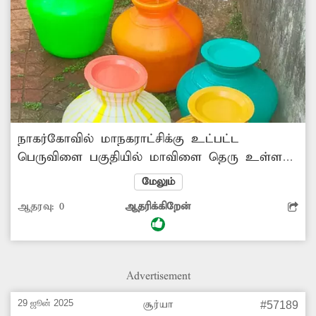
நாகர்கோவில் மாநகராட்சிக்கு உட்பட்ட
பெருவிளை பகுதியில் மாவிளை தெரு உள்ளது.
இந்த தெருவில் சுமார் 25-க்கும் மேற்பட்ட
மேலும்
குடும்பத்தினர் வசித்து வருகின்றனர். இந்த
ஆதரவு:
0
ஆதரிக்கிறேன்
தெருவில் மாநகராட்சியில் இருந்து
வினியோகிக்கப்படும் குடிநீர் சீரான முறையில்
கிடைப்பதில்லை. குடிநீர் வரும் நாட்களில்
குழாயில் மிகவும் குறைவாக வடிகிறது. இதனால்
Advertisement
பெண்கள் குடிநீர் பிடிப்பதற்காகவே பல
மணிநேரத்தை செலவிட வேண்டிய நிலைக்கு
29 ஜூன் 2025
சூர்யா
#57189