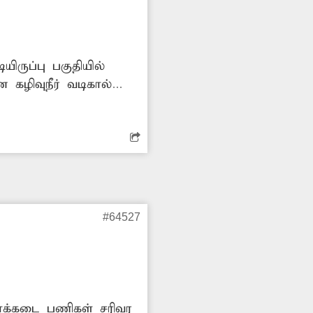
ிருப்பு பகுதியில்
 கழிவுநீர் வடிகால்
 மேலும்
 சுகாதார சீர்கேடு
காரிகள் நடவடிக்கை
#64527
 சாக்கடை பணிகள் சரிவர