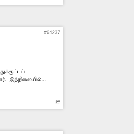
#64237
ுக்குட்பட்ட
ர். இந்நிலையில்
மல் உள்ளது. இதனால்
 கால்வாய்களை உடனடியாக