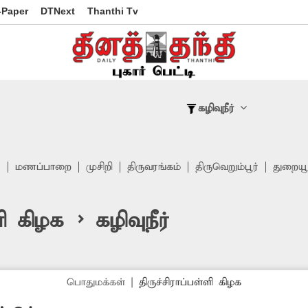
-Paper
DTNext
Thanthi Tv
கழிவுநீர்
்
மணப்பாறை
முசிறி
திருவரங்கம்
திருவெறும்பூர்
துறையூ
ளி கிழக > கழிவுநீர்
பொதுமக்கள்
|
திருச்சிராப்பள்ளி கிழக