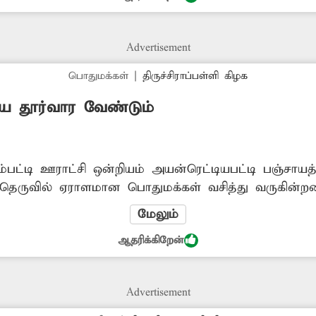
Advertisement
பொதுமக்கள்
|
திருச்சிராப்பள்ளி கிழக
ை தூர்வார வேண்டும்
்பட்டி ஊராட்சி ஒன்றியம் அயன்ரெட்டியபட்டி பஞ்சாயத்த
த்தெருவில் ஏராளமான பொதுமக்கள் வசித்து வருகின்றன
க்கடை கால்வாய்கள் நீண்ட நாட்களாக தூர்வாரப்படா
மேலும்
ில்லாமல் வீடுகளுக்குள் புகுகிறது. எனவே சாக்கடை
ஆதரிக்கிறேன்
 அதிகாரிகள் விரைந்து நடவடிக்கை எடுக்க வேண்டும்.
Advertisement