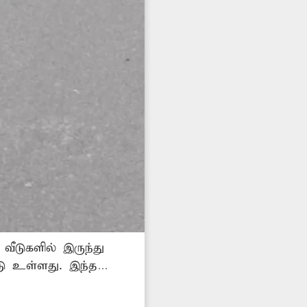
வீடுகளில் இருந்து
டு உள்ளது. இந்த
ல் கழிவுநீர் தேங்கி
ு பரவும் அபாயம்