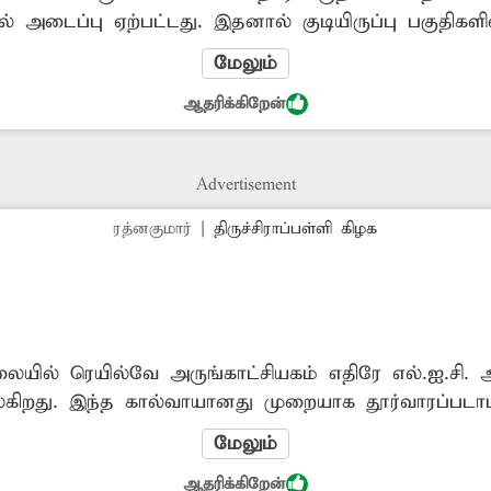
் அடைப்பு ஏற்பட்டது. இதனால் குடியிருப்பு பகுதிகளி
்காலிகமாக பாசன வாய்க்கால் வழியாக கழிவுநீர் செல்
மேலும்
ற்போது அதிலும் அடைப்பு ஏற்பட்டு, விண்நகர் குடியிருப
ஆதரிக்கிறேன்
ந்துள்ளது. இதனால் துர்நாற்றம் வீசுவதுடன், தொற்றுந
்து சம்பந்தப்பட்ட அதகாரிகள்...
Advertisement
ரத்னகுமார்
|
திருச்சிராப்பள்ளி கிழக
சாலையில் ரெயில்வே அருங்காட்சியகம் எதிரே எல்.ஐ.ச
கிறது. இந்த கால்வாயானது முறையாக தூர்வாரப்படாமலும
. இதனால் அப்பகுதியில் சுகாதார சீர்கேடு ஏற்படுவத
மேலும்
க்குள் விழும் அபாயமும் உள்ளது. எனவே இந்த கால்
ஆதரிக்கிறேன்
்பந்தப்பட்ட அதிகாரிகள் நடவடிக்கை எடுக்க வேண்டும்.