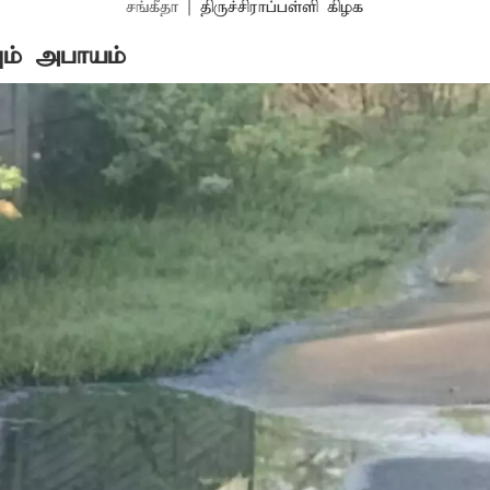
சங்கீதா
|
திருச்சிராப்பள்ளி கிழக
ும் அபாயம்