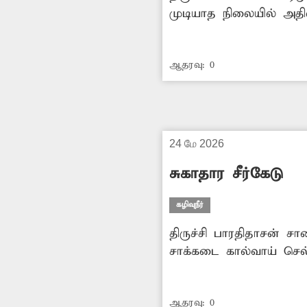
முடியாத நிலையில் அதில
தேங்கியது. இதனால் தற
செய்யப்பட்டிருந்தது. த
ஆதரவு:
0
சாக்கடை கழிவுநீர் சூழ்
உள்ளது. எனவே இதுகுறித
24 மே 2026
சுகாதார சீர்கேடு
கழிவுநீர்
திருச்சி பாரதிதாசன் 
சாக்கடை கால்வாய் செல்
கட்டப்படாமலும் உள்ளது
நிலைதடுமாறி கால்வாய்
ஆதரவு:
0
தடுப்புச்சுவர் கட்ட சம