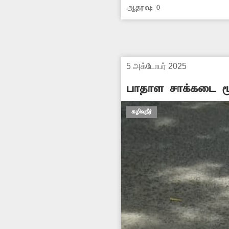
ஆதரவு:
0
உள்ளது. எனவே இதுகுறித
5 அக்டோபர் 2025
பாதாள சாக்கடை மூ
கழிவுநீர்