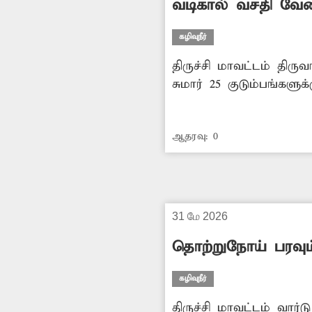
வடிகால் வசதி வேண
கழிவுநீர்
திருச்சி மாவட்டம் திரு
சுமார் 25 குடும்பங்களு
வசதி இல்லாததால், கழிவு
மழைக்காலங்களில் குடியி
ஆதரவு:
0
ஏற்பட்டு நோய்த்தொற்ற
எடுத்து இப்பகுதியில் 
31 மே 2026
தொற்றுநோய் பரவு
கழிவுநீர்
திருச்சி மாவட்டம் வார