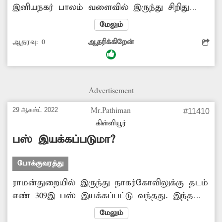
இனியநகர் பாலம் வளைவில் இருந்து சிறிது
தூரத்தில் பஸ்நிறுத்தம் உள்ளது. அந்த
மேலும்
நிறுத்தத்தில் பஸ்கள் நிற்காமல் பாலத்தின்
ஆதரவு:
0
ஆதரிக்கிறேன்
வளைவு பகுதியில் நிறுத்தி பயணிகளை
ஏற்றுகின்றனர். அப்போது, பஸ் பக்கவாட்டில்
சரிந்து நிற்பதால் ெபண்கள், முதியோர்கள்
ஏறுவதற்கு பெரும் அவதிக்குள்ளாகி
Advertisement
வருகின்றனர். மேலும், விபத்துக்கள் ஏற்படும்
அபாயமும் உள்ளது. எனவே, பஸ்சை
29 ஆகஸ்ட் 2022
Mr.Pathiman
#11410
நிறுத்தத்தில் சரியாக நிறுத்தி பயணிகளை
கிள்ளியூர்
ஏற்றிச் செல்ல சம்பந்தப்பட்ட அதிகாரிகள்
பஸ் இயக்கப்படுமா?
நடவடிக்கை எடுக்க வேண்டும். -அப்துல் ரசாக்,
இனயம்.
போக்குவரத்து
ராமன்துறையில் இருந்து நாகர்கோவிலுக்கு தடம்
எண் 309இ பஸ் இயக்கப்பட்டு வந்தது. இந்த
பஸ் மூலம் கல்லூரி மாணவ-மாணவிகள், அரசு
மேலும்
மற்றும் தனியார் நிறுவன ஊழியர்கள் மிகவும்