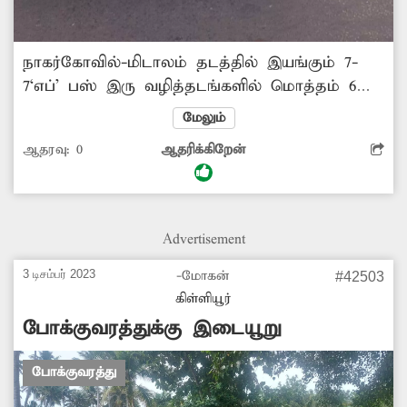
நாகர்கோவில்-மிடாலம் தடத்தில் இயங்கும் 7-
7‘எப்’ பஸ் இரு வழித்தடங்களில் மொத்தம் 6
முறை இயக்கப்படுகின்றன. இந்த பஸ்
மேலும்
திங்கள்நகர், குளச்சல் வழியாக எண் 7 என ஒரு
ஆதரவு:
0
ஆதரிக்கிறேன்
வழித்தடத்திலும், மற்றொரு வழித்தடமாக
திங்கள்நகர், திக்கணங்கோடு, கருங்கல் வழியாக
7 ‘எப்’ எனவும் இயக்கப்படுகிறது. இதில்
பலமுறை இரு வழித்தடங்களுக்கும் தடம் எண்
Advertisement
குறிப்பிடாமல் டிஜிட்டல் போர்டில் மிடாலம்-
நாகர்கோவில் என பதிவிட்டு இயக்கப்படுகிறது.
3 டிசம்பர் 2023
-மோகன்
#42503
இதனால் பயணிகள் மத்தியில் குழப்பம்
கிள்ளியூர்
ஏற்படுவதுடன், முதியோர்கள் பலர் வழித்தடம்
போக்குவரத்துக்கு இடையூறு
மாறி பஸ்சில் ஏறி...
போக்குவரத்து