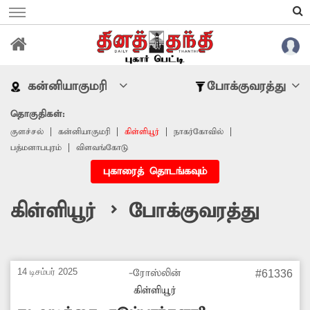
கன்னியாகுமரி
போக்குவரத்து
தொகுதிகள்:
குளச்சல்
கன்னியாகுமரி
கிள்ளியூர்
நாகர்கோவில்
பத்மனாபபுரம்
விளவங்கோடு
புகாரைத் தொடங்கவும்
கிள்ளியூர் > போக்குவரத்து
14 டிசம்பர் 2025
-ரோஸ்லின்
#61336
கிள்ளியூர்