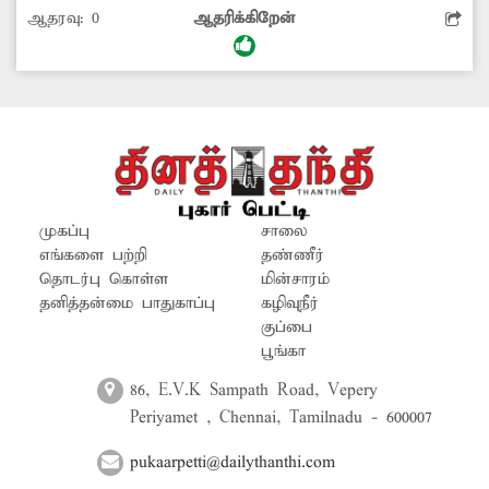
ஆதரவு:
0
ஆதரிக்கிறேன்
பயனடைந்து வந்தனர். தற்போது இந்த பஸ்
ரத்து செய்யப்பட்டுள்ளது. இதனால், இந்த
பஸ்சை நம்பியிருந்த பொதுமக்கள் மிகவும்
பாதிக்கப்பட்டுள்ளனர். எனவே, ரத்து
செய்யப்பட்ட பஸ்சை மீண்டும் இயக்க
அதிகாரிகள் நடவடிக்கை எடுக்க வேண்டும்.
இனபன்ட் தாஸ், இனயம்.
முகப்பு
சாலை
எங்களை பற்றி
தண்ணீர்
தொடர்பு கொள்ள
மின்சாரம்
தனித்தன்மை பாதுகாப்பு
கழிவுநீர்
குப்பை
பூங்கா
86, E.V.K Sampath Road, Vepery
Periyamet , Chennai, Tamilnadu - 600007
pukaarpetti@dailythanthi.com