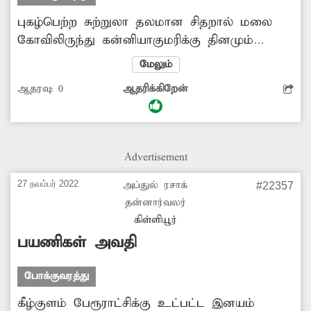
புகழ்பெற்ற சுற்றுலா தலமான சிதறால் மலை
கோவிலிருந்து கன்னியாகுமரிக்கு தினமும்
காலை, மாலை என இரண்டு வேளைகளில் ஒரு
மேலும்
அரசு பஸ் இயக்கப்பட்டு வந்தது. இதனால்,
ஆதரவு:
0
ஆதரிக்கிறேன்
கன்னியாகுமரிக்கு வரும் சுற்றுலா பயணிகள்
அந்த பஸ் மூலம் சிதறால் மலைக்கோவிலுக்கு
வந்து பார்வையிட்டு சென்றனர். கடந்த 4
ஆண்டுகளாக அந்த பஸ் இயக்கப்படவில்லை.
Advertisement
இதனால், சுற்றுலா பயணிகள் மட்டுமின்றி அந்த
பகுதி மக்களும் பெரும் சிரமத்துக்குள்ளாகி
27 நவம்பர் 2022
அப்துல் ரசாக்
#22357
வருகின்றனர். எனவே, சம்பந்தப்பட்ட
தன்னார்வலர்
அதிகாரிகள் நிறுத்தப்பட்ட அரசு பஸ்சை
கிள்ளியூர்
மீண்டும் இயக்க நடவடிக்கை...
பயணிகள் அவதி
போக்குவரத்து
கீழ்குளம் பேரூராட்சிக்கு உட்பட்ட இனயம்