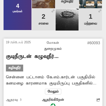
கழிவுநீர்
4
புகார்கள்
2
1
சாலை
மற்றவை
19 அக்டோபர் 2025
மோகன்
#60093
துறைமுகம்
குடிநீருடன் கழுவுநீர்...
கழிவுநீர்
சென்னை பட்டாளம் கே.எம்.கார்டன் பகுதியில்
கனமழை காரணமாக குடியிருப்பு பகுதிகளில்
குளம்போல சாக்கடை நீர் தேங்கியுள்ளது.
மேலும்
குடிநீருடன் கழிவுநீர் கலந்து வருவதால் அந்த
ஆதரவு:
3
ஆதரிக்கிறேன்
பகுதிமக்களின் சுகாதாரம் கேள்விக்குறியாகி