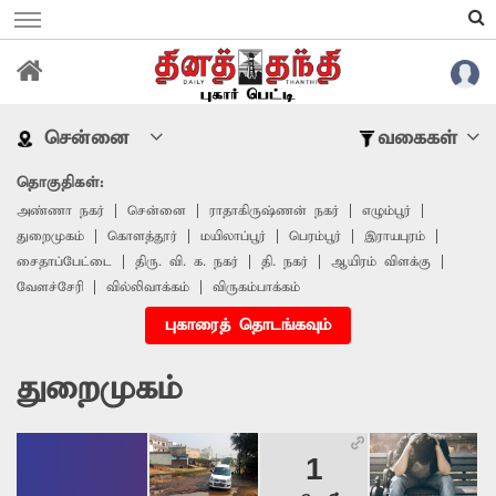
சென்னை
வகைகள்
தொகுதிகள்:
அண்ணா நகர்
சென்னை
ராதாகிருஷ்ணன் நகர்
எழும்பூர்
துறைமுகம்
கொளத்தூர்
மயிலாப்பூர்
பெரம்பூர்
இராயபுரம்
சைதாப்பேட்டை
திரு. வி. க. நகர்
தி. நகர்
ஆயிரம் விளக்கு
வேளச்சேரி
வில்லிவாக்கம்
விருகம்பாக்கம்
புகாரைத் தொடங்கவும்
துறைமுகம்
1