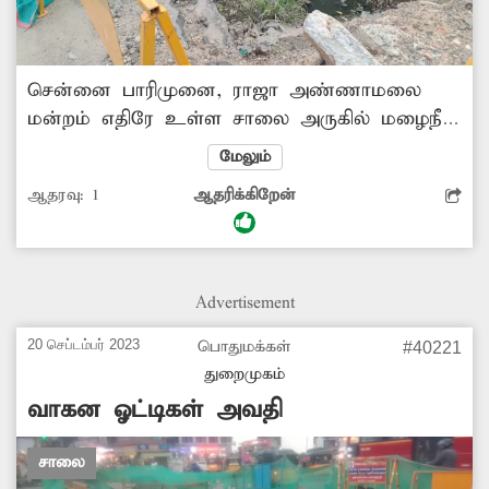
சென்னை பாரிமுனை, ராஜா அண்ணாமலை
மன்றம் எதிரே உள்ள சாலை அருகில் மழைநீர்
வடிகால்வாய் பணிக்காக பெரிய பள்ளம்
மேலும்
தோண்டப்பட்டு, ஒரு மாதத்திற்கு மேல் ஆகியும்
ஆதரவு:
1
ஆதரிக்கிறேன்
பணி முடியாமல் கிடப்பில் உள்ளது. இதனால்,
வாகன ஓட்டிகள் பெரும் சிரமத்திற்கு
ஆளாகிறார்கள். எனவே, மழைநீர் வடிகால்
பணிகளை விரைந்து முடிக்க அதிகாரிகள்
Advertisement
நடவடிக்கை எடுக்க வேண்டும்.
20 செப்டம்பர் 2023
பொதுமக்கள்
#40221
துறைமுகம்
வாகன ஓட்டிகள் அவதி
சாலை