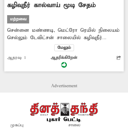
அப்பகுதி பொதுமக்கள் மற்றும் வாகன ஓட்டிகள்
கழிவுநீர் கால்வாய் மூடி சேதம்
கோரிக்கை வைத்துள்ளனர்.
மற்றவை
சென்னை மண்ணடி, மெட்ரோ ரெயில் நிலையம்
செல்லும் டேவிட்சன் சாலையில் கழிவுநீர்
கால்வாய் மூடி சேதமடைந்துள்ளது. எனவே,
மேலும்
சாலையில் செல்லும் வாகனங்கள் விபத்தில்
ஆதரவு:
1
ஆதரிக்கிறேன்
சிக்கும் நிலை ஏற்படுகிறது. மேலும், அதிக
அளவு தூர்நாற்றம் வீசுகிறது. இதனால் நோய்
தொற்று பரவம் அபாயம் உள்ளது. மேலும்,
சம்பந்தப்பட்ட அதிகாரிகளுக்கு தகவல்
Advertisement
தெரிவித்தும் எந்த நடவடிக்கையும்
எடுக்கப்படவில்லை. எனவே, மாநகராட்சி
அதிகாரிகள் உரிய நடவடிக்கை எடுக்க
வேண்டும்.
முகப்பு
சாலை