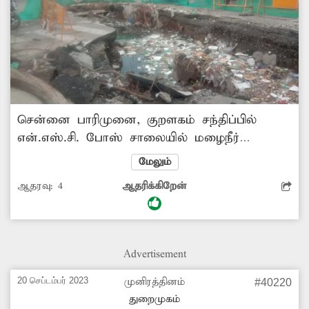
சென்னை பாரிமுனை, குறளகம் சந்திப்பில்
என்.எஸ்.சி. போஸ் சாலையில் மழைநீர்
வடிகால்வாய் பணிக்காக சாலையின் நடுவில்
மேலும்
பெரிய பள்ளம் தோண்டப்பட்டு ஒரு மாதத்திற்கு
ஆதரவு:
4
ஆதரிக்கிறேன்
மேல் ஆகியும் பணி முடியாமல் கிடப்பில்
கிடக்கிறது. வாகனங்கள் செல்ல முடியாதவாறு
சாலை மிகவும் மோசமாக உள்ளது. இதனால்,
அடிக்கடி விபத்துகளும் ஏற்படுகிறது. எனவே,
Advertisement
உடனடியாக மழைநீர் வடிகால்வாய் பணி
மற்றும் சாலையை சீரமைக்க சம்பந்தப்பட்ட
20 செப்டம்பர் 2023
முனிரத்தினம்
#40220
அதிகாரிகள் நடவடிக்கை எடுக்க வேண்டும் என
துறைமுகம்