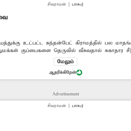
சிவராமன்
|
பாகூர்
வை
யத்துக்கு உட்பட்ட கந்தன்பேட் கிராமத்தில் பல மாத
்கள் குப்பைகளை தெருவில் வீசுவதால் சுகாதார சீர்க
வைக்க அதிகாரிகள் நடவடிக்கை எடுக்க வேண்டும்.
மேலும்
ஆதரிக்கிறேன்
Advertisement
சிவராமன்
|
பாகூர்