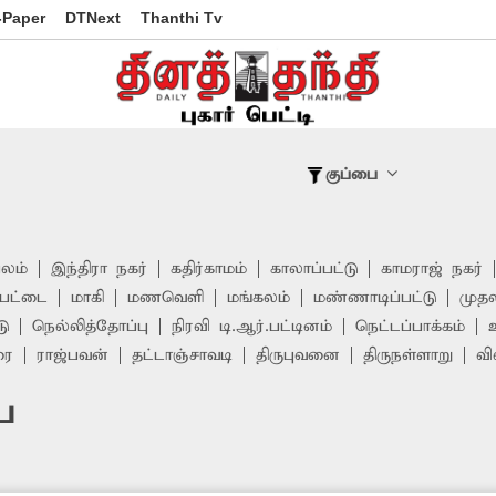
-Paper
DTNext
Thanthi Tv
குப்பை
பலம்
இந்திரா நகர்
கதிர்காமம்
காலாப்பட்டு
காமராஜ் நகர்
ேட்டை
மாகி
மணவெளி
மங்கலம்
மண்ணாடிப்பட்டு
முதல
டு
நெல்லித்தோப்பு
நிரவி டி.ஆர்.பட்டினம்
நெட்டப்பாக்கம்
ரை
ராஜ்பவன்
தட்டாஞ்சாவடி
திருபுவனை
திருநள்ளாறு
வி
ை