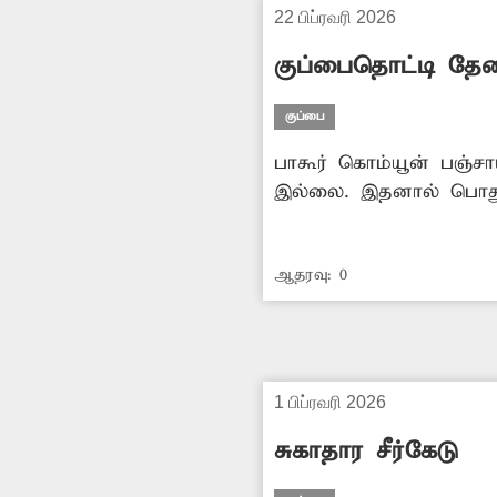
22 பிப்ரவரி 2026
குப்பைதொட்டி தே
குப்பை
பாகூர் கொம்யூன் பஞ்சா
இல்லை. இதனால் பொதுமக
உடனே குப்பை தொட்டி 
ஆதரவு:
0
1 பிப்ரவரி 2026
சுகாதார சீர்கேடு