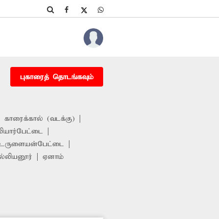
புகாரைத் தொடங்கவும்
காரைக்கால் (வடக்கு)
ியார்பேட்டை
உருளையன்பேட்டை
ல்லியனூர்
ஏனாம்