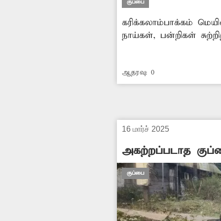
குப்பை
கரிக்கலாம்பாக்கம் மெயி
நாய்கள், பன்றிகள் சுற்
கழிவுகள் கொட்டுவோர் ம
ஆதரவு:
0
16 மார்ச் 2025
அகற்றப்படாத குப்
குப்பை