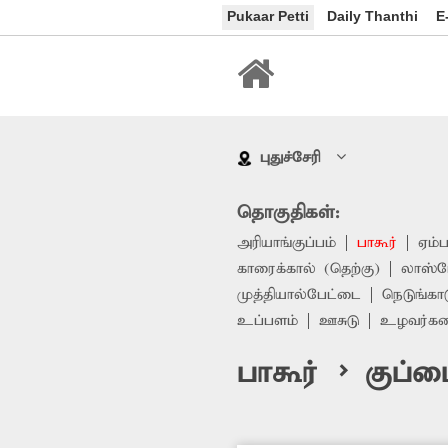
Pukaar Petti
Daily Thanthi
E
புதுச்சேரி
தொகுதிகள்:
அரியாங்குப்பம்
பாகூர்
ஏம்
காரைக்கால் (தெற்கு)
லாஸ்ப
முத்தியால்பேட்டை
நெடுங்கா
உப்பளம்
ஊசுடு
உழவர்க
பாகூர் > குப்ப