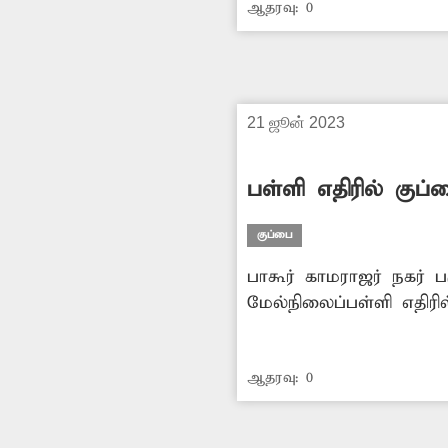
ஆதரவு:
0
21 ஜூன் 2023
பள்ளி எதிரில் குப்
குப்பை
பாகூர் காமராஜர் நகர் 
மேல்நிலைப்பள்ளி எதிர
கொட்டி வருகின்றனர். 
அகற்ற அதிகாரிகள் நடவ
ஆதரவு:
0