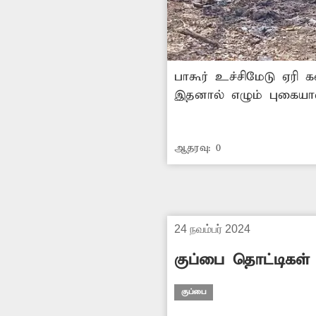
பாகூர் உச்சிமேடு ஏரி 
இதனால் எழும் புகையால்
ஆதரவு:
0
24 நவம்பர் 2024
குப்பை தொட்டிகள்
குப்பை