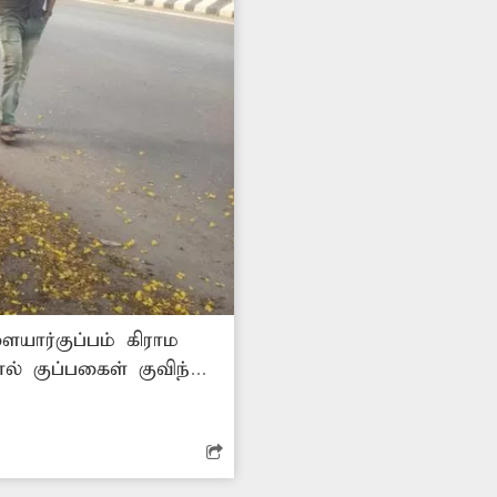
ையார்குப்பம் கிராம
் குப்பகைள் குவிந்து
நடவடிக்கை