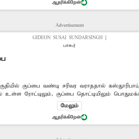
ஆதரிக்கிறேன்
Advertisement
GIDEON SUSAI SUNDARSINGH
|
பாகூர்
பை
பகுதியில் குப்பை வண்டி சரிவர வராததால் கஸ்தூரிபாய
ில் உள்ள ரோட்டிலும், குப்பை தொட்டியிலும் பொதுமக
இதனால் பள்ளிக்கு வரும் மாணவிகள் அவதிக்குள்ளாகி
மேலும்
டிக்கை எடுக்க வேண்டும்.
ஆதரிக்கிறேன்