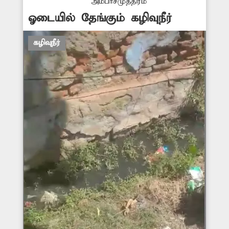
அம்பாசமுத்திரம்
ஓடையில் தேங்கும் கழிவுநீர்
கழிவுநீர்