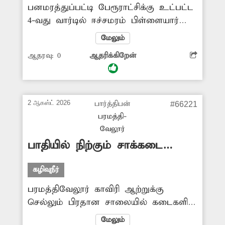
பனமரத்துப்பட்டி பேரூராட்சிக்கு உட்பட்ட
நடவடிக்கை எடுக்கலாமே!
4-வது வார்டில் ஈச்சமரம் பிள்ளையார்
கோவிலில் இருந்து செட்டியார் தெரு
மேலும்
வழியாக பழனி ஆண்டவர் கோவில்
ஆதரவு:
0
ஆதரிக்கிறேன்
பிரதான சாலையில் சாக்கடை கால்வாய்
அமைத்து, அப்பகுதியில் கான்கிரீட்
சாலையும் கடந்த ஓராண்டுக்கு முன்
புதியதாக போடப்பட்டது. அப்போது
2 ஆகஸ்ட் 2026
பார்த்திபன்
#66221
கால்வாய் மீது கான்கிரீட் சிலாப் போட்டு
பரமத்தி-
மூடாமல் விட்டுவிட்டனர். இதனால்
வேலூர்
கால்வாய் திறந்து கிடப்பதால், அந்த
பாதியில் நிற்கும் சாக்கடை
வழியாக செல்லும் பொதுமக்கள்
அமைக்கும் பணி
கால்வாயில் தவறி விழும் அபாயமும்
கழிவுநீர்
உள்ளது. எனவே கால்வாய் மீது
பரமத்திவேலூர் காவிரி ஆற்றுக்கு
கான்கிரீட் சிலாப் போட்டு மூட
செல்லும் பிரதான சாலையில் கடைகளின்
வேண்டும்.
முன்பு இருந்த ஆக்கிரமிப்புகள்
மேலும்