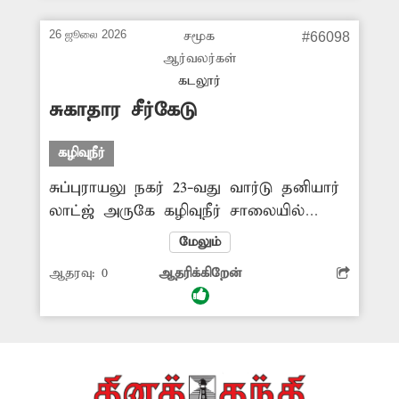
பிடித்துக்கொண்டு செல்லும் நிலை
உள்ளது. மேலும் சுகாதார சீர்கேடு
26 ஜூலை 2026
சமூக
#66098
ஏற்பட்டு நோய் பரவும் அபாயமும்
ஆர்வலர்கள்
காணப்படுகிறது. எனவே அந்த சாக்கடை
கடலூர்
கழிவுநீர் வழிந்தோடுவதை தடுக்க
சுகாதார சீர்கேடு
அதிகாரிகள் ஆவன செய்ய வேண்டும்.
கழிவுநீர்
சுப்புராயலு நகர் 23-வது வார்டு தனியார்
லாட்ஜ் அருகே கழிவுநீர் சாலையில்
வழிந்தோடுகிறது. இதனால் கடும்
மேலும்
துர்நாற்றம் வீசுவதோடு, பல்வேறு
ஆதரவு:
0
ஆதரிக்கிறேன்
தொற்றுநோய்கள் பரவும் அபாயமும்
உருவாகியுள்ளது. இதன் காரணமாக
அப்பகுதியில் சுகாதார சீ்ர்கேடு
ஏற்படுவதால் அப்பகுதி மக்கள் பெரும்
சிரமம் அடைந்து வருகின்றனர். இதை
தவிர்க்க அதிகாரிகள் உரிய நடடிக்கை