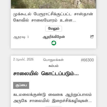
முக்கூடல் பேரூராட்சிக்குட்பட்ட சாஸ்தான்
கோவில் சாலையோரம் உள்ள
கழிவுநீரோடை முழுமையாக கட்டி
மேலும்
முடிக்கப்படாமல் உள்ளது. இதனால்
ஆதரவு:
1
ஆதரிக்கிறேன்
அங்கு கழிவுநீர் தேங்கி கிடக்கிறது.
இதனால் துர்நாற்றம் மற்றும் கொசு
தொல்லை அதிகமாக உள்ளது. எனவே
சம்பந்தப்பட்ட அதிகாரிகள் வாறுகாலை
2 ஆகஸ்ட் 2026
பொதுமக்கள்
#66300
முழுமையாக கட்டி கழிவுநீர் தேங்காமல்
கம்பம்
நடவடிக்கை எடுக்க வேண்டுகிறேன்.
சாலையில் கொட்டப்படும்
இறைச்சிக்கழிவுகள்
குப்பை
கடமலைக்குண்டு வைகை ஆற்றுப்பாலம்
அருகே சாலையில் இறைச்சிக்கழிவுகள்
வீசப்படுகின்றன. இதனால் அந்த பகுதி