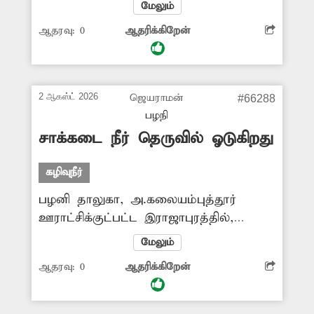
மேலும்
முழுவதும் துர்நாற்றம் வீசுவதுடன்
ஆதரவு:
0
ஆதரிக்கிறேன்
சுகாதாரக்கேடும் ஏற்பட்டுள்ளது. மேலும்
பொதுமக்களுக்கு நோய் பரவும்
அபாயமும் உள்ளது. எனவே சாலையில்
வீசப்பட்ட இறைச்சிக்கழிவுகளை
2 ஆகஸ்ட் 2026
ஜெயராமன்
#66288
அகற்றுவதுடன் அவற்றை கொட்டுபவர்கள்
பழநி
மீதும் கடும் நடவடிக்கை எடுக்க
சாக்கடை நீர் தெருவில் ஓடுகிறது
வேண்டும். -ஊர்மக்கள்,
கழிவுநீர்
பழனி தாலுகா, அ.கலையம்புத்தூர்
ஊராட்சிக்குட்பட்ட இராஜாபுரத்தில்,
வடக்குத் தெருவில் சாக்கடை வசதிகள்
மேலும்
முறையாக அமைக்கப்படாமலும், அவை
ஆதரவு:
0
ஆதரிக்கிறேன்
சுத்தம் செய்யப்படாமலும் உள்ளன.
இதனால் சாக்கடை நீர் தெருக்களில்
பெருக்கெடுத்து ஓடி, அப்பகுதி மக்களின்