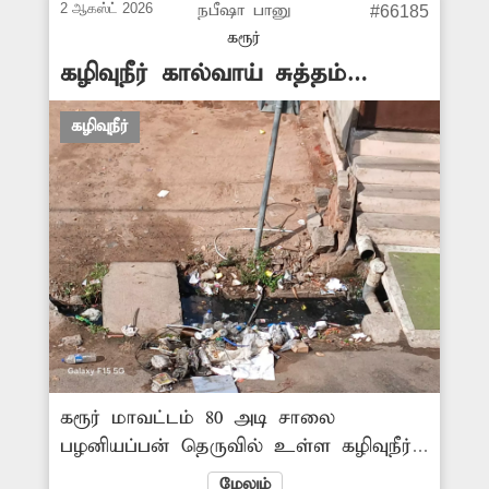
2 ஆகஸ்ட் 2026
நபீஷா பானு
#66185
அபாயம் உள்ளது. எனவே, கழிவுநீர்
கரூர்
வாய்க்காலில் ஏற்பட்டுள்ள அடைப்பை
கழிவுநீர் கால்வாய் சுத்தம்
சரிசெய்ய சம்பந்தப்பட்ட அதிகாரிகள்
செய்யப்படுமா?
நடவடிக்கை எடுக்க வேண்டும்.
கழிவுநீர்
கரூர் மாவட்டம் 80 அடி சாலை
பழனியப்பன் தெருவில் உள்ள கழிவுநீர்
கால்வாய் கடந்த 3 மாதங்களாக சுத்தம்
மேலும்