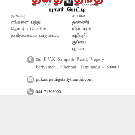
எடுக்க வேண்டும்.
முகப்பு
சாலை
எங்களை பற்றி
தண்ணீர்
தொடர்பு கொள்ள
மின்சாரம்
தனித்தன்மை பாதுகாப்பு
கழிவுநீர்
குப்பை
பூங்கா
86, E.V.K Sampath Road, Vepery
Periyamet , Chennai, Tamilnadu - 600007
pukaarpetti@dailythanthi.com
044-71303000
© 2024 Daily Thanthi | All Rights Reserved | Powered by