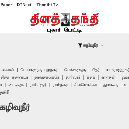
-Paper
DTNext
Thanthi Tv
கழிவுநீர்
ெலகாவி
பெங்களூரு புறநகர்
பெங்களூரு
பீதர்
சாம்ராஜ்நகர
்சிண கன்னடா
தாவணகெரே
தார்வார்
கதக்
ஹாசன்
ஹா
ா
மைசூரு
ராய்ச்சூர்
ராம்நகர்
சிவமொக்கா
துமகூரு
உட
தகிரி
ழிவுநீர்