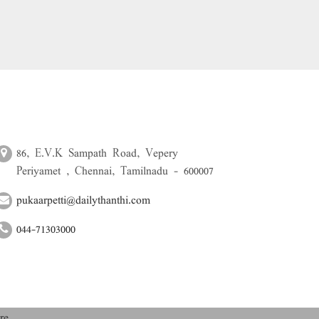
86, E.V.K Sampath Road, Vepery
Periyamet , Chennai, Tamilnadu - 600007
pukaarpetti@dailythanthi.com
044-71303000
re