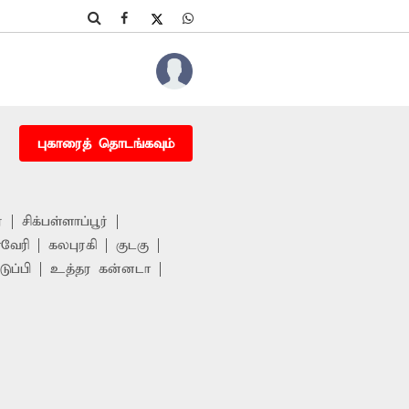
புகாரைத் தொடங்கவும்
்
சிக்பள்ளாப்பூர்
வேரி
கலபுரகி
குடகு
ுப்பி
உத்தர கன்னடா