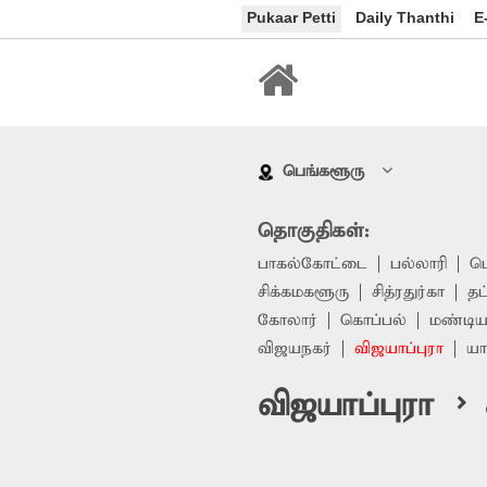
Pukaar Petti
Daily Thanthi
E
பெங்களூரு
தொகுதிகள்:
பாகல்கோட்டை
பல்லாரி
ப
சிக்கமகளூரு
சித்ரதுர்கா
தட
கோலார்
கொப்பல்
மண்டிய
விஜயநகர்
விஜயாப்புரா
யா
விஜயாப்புரா > க